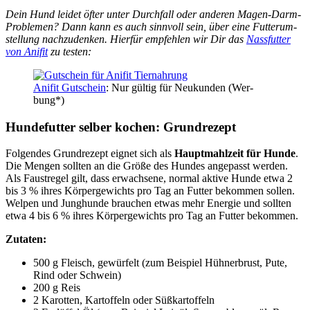
Dein Hund lei­det öfter unter Durch­fall oder ande­ren Magen-Darm-
Pro­ble­men? Dann kann es auch sinn­voll sein, über eine Fut­ter­um­
stel­lung nach­zu­den­ken. Hier­für emp­feh­len wir Dir das
Nass­fut­ter
von Ani­fit
zu tes­ten:
Ani­fit Gut­schein
: Nur gül­tig für Neu­kun­den (Wer­
bung*)
Hun­de­fut­ter sel­ber kochen: Grund­re­zept
Fol­gen­des Grund­re­zept eig­net sich als
Haupt­mahl­zeit für Hun­de
.
Die Men­gen soll­ten an die Grö­ße des Hun­des ange­passt wer­den.
Als Faust­re­gel gilt, dass erwach­se­ne, nor­mal akti­ve Hun­de etwa 2
bis 3 % ihres Kör­per­ge­wichts pro Tag an Fut­ter bekom­men sol­len.
Wel­pen und Jung­hun­de brau­chen etwas mehr Ener­gie und soll­ten
etwa 4 bis 6 % ihres Kör­per­ge­wichts pro Tag an Fut­ter bekom­men.
Zuta­ten:
500 g Fleisch, gewür­felt (zum Bei­spiel Hüh­ner­brust, Pute,
Rind oder Schwein)
200 g Reis
2 Karot­ten, Kar­tof­feln oder Süß­kar­tof­feln