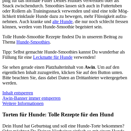
ping für das nor­ma­le Fut­ter Dei­nes Hun­des ver­wen­den oder als
Snack zwi­schen­durch. Smoothies las­sen sich auch in Fut­ter­tu­ben
oder Rol­lern als Trai­nings­snack ver­wen­den und sind eine tol­le Mög­
lich­keit trink­fau­le Hun­de dazu zu bewe­gen, mehr Flüs­sig­keit auf­zu­
neh­men. Auch kran­ke und
alte Hun­de
, die nur noch schlecht fres­sen
kön­nen, wer­den vom Hun­de-Smoothie begeis­tert sein.
Tol­le Hun­de-Smoothie Rezep­te fin­dest Du in unse­rem Bei­trag zu
The­ma
Hun­de-Smoothies
.
Tipp: Selbst gemach­te Hun­de-Smoothies kannst Du wun­der­bar als
Fül­lung für eine
Leck­mat­te für Hun­de
ver­wen­den!
Sie sehen gera­de einen Platz­hal­ter­in­halt von
Awin
. Um auf den
eigent­li­chen Inhalt zuzu­grei­fen, kli­cken Sie auf den But­ton unten.
Bit­te beach­ten Sie, dass dabei Daten an Dritt­an­bie­ter wei­ter­ge­ge­ben
wer­den.
Inhalt ent­sper­ren
Awin-Ban­ner immer ent­sper­ren
Wei­te­re Infor­ma­tio­nen
Tor­ten für Hun­de: Tol­le Rezep­te für den Hund
Dein Hund hat Geburts­tag und soll eine Hun­de-Tor­te bekom­men?