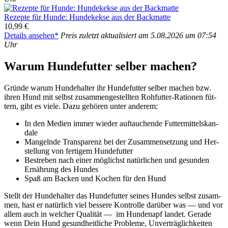
Rezep­te für Hun­de: Hun­de­kek­se aus der Back­mat­te
10,99 €
Details anse­hen*
Preis zuletzt aktua­li­siert am 5.08.2026 um 07:54
Uhr
War­um Hun­de­fut­ter sel­ber machen?
Grün­de war­um Hun­de­hal­ter ihr Hun­de­fut­ter sel­ber machen bzw.
ihren Hund mit selbst zusam­men­ge­stell­ten Roh­fut­ter-Ratio­nen füt­
tern, gibt es vie­le. Dazu gehö­ren unter ande­rem:
In den Medi­en immer wie­der auf­tau­chen­de Fut­ter­mit­tel­skan­
da­le
Man­geln­de Trans­pa­renz bei der Zusam­men­set­zung und Her­
stel­lung von fer­ti­gem Hun­de­fut­ter
Bestre­ben nach einer mög­lichst natür­li­chen und gesun­den
Ernäh­rung des Hun­des
Spaß am Backen und Kochen für den Hund
Stellt der Hun­de­hal­ter das Hun­de­fut­ter sei­nes Hun­des selbst zusam­
men, hast er natür­lich viel bes­se­re Kon­trol­le dar­über was — und vor
allem auch in wel­cher Qua­li­tät — im Hun­de­napf lan­det. Gera­de
wenn Dein Hund gesund­heit­li­che Pro­ble­me, Unver­träg­lich­kei­ten