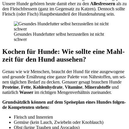
Unse­re Hun­de gehö­ren heu­te damit eher zu den
Alles­fres­sern
als zu
den Fleisch­fres­sern (ganz im Gegen­satz zu Kat­zen). Den­noch soll­te
Fleisch (oder Fisch) Haupt­be­stand­teil der Hun­de­nah­rung sein.
Gesun­des Hun­de­fut­ter selbst her­zu­stel­len ist nicht
schwer
Kochen für Hun­de: Wie soll­te eine Mahl­
zeit für den Hund aus­se­hen?
Genau wie wir Men­schen, braucht der Hund für eine aus­ge­wo­ge­ne
und gesun­de Ernäh­rung eine gan­ze Palet­te von Nähr­stof­fen, um sei­
nen täg­li­chen Bedarf zu decken. Genau­er gesagt brau­chen Hun­de
Pro­te­ine
,
Fet­te
,
Koh­len­hy­dra­te
,
Vit­ami­ne
,
Mine­ral­stof­fe
und
natür­lich
Was­ser
im rich­ti­gen Men­gen­ver­hält­nis zuein­an­der.
Grund­sätz­lich kön­nen auf dem Spei­se­plan eines Hun­des fol­gen­
de Kom­pe­ten­ten ste­hen:
Fleisch und Inne­rei­en
Gemü­se (kein Lauch, Zwie­beln oder Knob­lauch)
Obst (kei­ne Trau­ben und Avo­ca­dos)