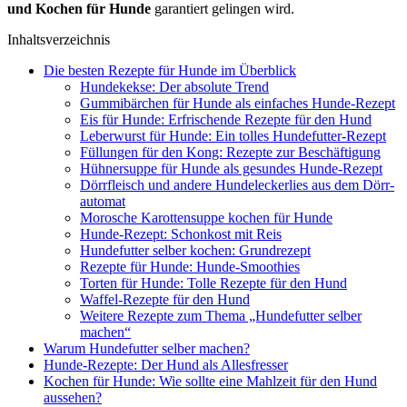
und Kochen für Hun­de
garan­tiert gelin­gen wird.
Inhalts­ver­zeich­nis
Die bes­ten Rezep­te für Hun­de im Über­blick
Hun­de­kek­se: Der abso­lu­te Trend
Gum­mi­bär­chen für Hun­de als ein­fa­ches Hun­de-Rezept
Eis für Hun­de: Erfri­schen­de Rezep­te für den Hund
Leber­wurst für Hun­de: Ein tol­les Hun­de­fut­ter-Rezept
Fül­lun­gen für den Kong: Rezep­te zur Beschäf­ti­gung
Hüh­ner­sup­pe für Hun­de als gesun­des Hun­de-Rezept
Dörr­fleisch und ande­re Hun­de­le­cker­lies aus dem Dörr­
au­to­mat
Moro­sche Karot­ten­sup­pe kochen für Hun­de
Hun­de-Rezept: Schon­kost mit Reis
Hun­de­fut­ter sel­ber kochen: Grund­re­zept
Rezep­te für Hun­de: Hun­de-Smoothies
Tor­ten für Hun­de: Tol­le Rezep­te für den Hund
Waf­fel-Rezep­te für den Hund
Wei­te­re Rezep­te zum The­ma „Hun­de­fut­ter sel­ber
machen“
War­um Hun­de­fut­ter sel­ber machen?
Hun­de-Rezep­te: Der Hund als Alles­fres­ser
Kochen für Hun­de: Wie soll­te eine Mahl­zeit für den Hund
aus­se­hen?