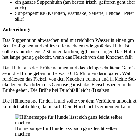
ein gan­zes Sup­pen­huhn (am bes­ten frisch, gefro­ren geht aber
auch)
Sup­pen­ge­mü­se (Karot­ten, Pas­ti­na­ke, Sel­le­rie, Fen­chel, Peter­
si­lie)
Zube­rei­tung:
Das Sup­pen­huhn abwa­schen und mit reich­lich Was­ser in einen gro­
ßen Topf geben und erhit­zen. Je nach­dem wie groß das Huhn ist,
soll­te es min­des­tens 2 Stun­den kochen, ggf. auch län­ger. Das Huhn
hat lan­ge genug gekocht, wenn das Fleisch von den Kno­chen fällt.
Das Huhn aus der Brü­he neh­men und das klein­ge­schnit­te­ne Gemü­
se in die Brü­he geben und etwa 10–15 Minu­ten dar­in garen. Wäh­
rend­des­sen das Fleisch von den Kno­chen tren­nen und in klei­ne Stü­
cke tei­len. Nach­dem das Gemü­se gar ist, das Fleisch wie­der in die
Brü­he geben. Die Brü­he bei Durch­fall leicht (!) sal­zen.
Die Hüh­ner­sup­pe für den Hund soll­te vor dem Ver­füt­tern unbe­dingt
kom­plett abküh­len, damit sich Dein Hund nicht ver­bren­nen kann.
Hüh­ner­sup­pe für Hun­de lässt sich ganz leicht sel­ber
machen