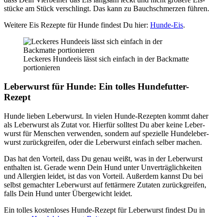
stü­cke am Stück ver­schlingt. Das kann zu Bauch­schmer­zen füh­ren.
Wei­te­re Eis Rezep­te für Hun­de fin­dest Du hier:
Hun­de-Eis
.
Lecke­res Hun­de­eis lässt sich ein­fach in der Back­mat­te
por­tio­nie­ren
Leber­wurst für Hun­de: Ein tol­les Hun­de­fut­ter-
Rezept
Hun­de lie­ben Leber­wurst. In vie­len Hun­de-Rezep­ten kommt daher
als Leber­wurst als Zutat vor. Hier­für soll­test Du aber kei­ne Leber­
wurst für Men­schen ver­wen­den, son­dern auf spe­zi­el­le Hun­de­le­ber­
wurst zurück­grei­fen, oder die Leber­wurst ein­fach sel­ber machen.
Das hat den Vor­teil, dass Du genau weißt, was in der Leber­wurst
ent­hal­ten ist. Gera­de wenn Dein Hund unter Unver­träg­lich­kei­ten
und All­er­gien lei­det, ist das von Vor­teil. Außer­dem kannst Du bei
selbst gemach­ter Leber­wurst auf fett­är­me­re Zuta­ten zurück­grei­fen,
falls Dein Hund unter Über­ge­wicht lei­det.
Ein tol­les kos­ten­lo­ses Hun­de-Rezept für Leber­wurst fin­dest Du in