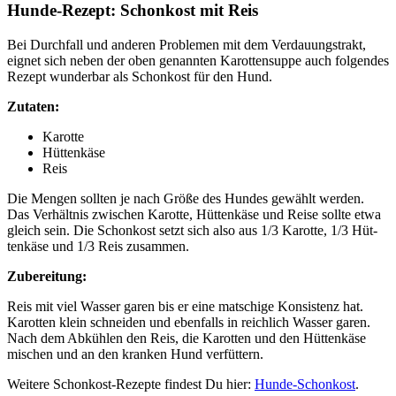
Hun­de-Rezept: Schon­kost mit Reis
Bei Durch­fall und ande­ren Pro­ble­men mit dem Ver­dau­ungs­trakt,
eig­net sich neben der oben genann­ten Karot­ten­sup­pe auch fol­gen­des
Rezept wun­der­bar als Schon­kost für den Hund.
Zuta­ten:
Karot­te
Hüt­ten­kä­se
Reis
Die Men­gen soll­ten je nach Grö­ße des Hun­des gewählt wer­den.
Das Ver­hält­nis zwi­schen Karot­te, Hüt­ten­kä­se und Rei­se soll­te etwa
gleich sein. Die Schon­kost setzt sich also aus 1/3 Karot­te, 1/3 Hüt­
ten­kä­se und 1/3 Reis zusam­men.
Zube­rei­tung:
Reis mit viel Was­ser garen bis er eine mat­schi­ge Kon­sis­tenz hat.
Karot­ten klein schnei­den und eben­falls in reich­lich Was­ser garen.
Nach dem Abküh­len den Reis, die Karot­ten und den Hüt­ten­kä­se
mischen und an den kran­ken Hund ver­füt­tern.
Wei­te­re Schon­kost-Rezep­te fin­dest Du hier:
Hun­de-Schon­kost
.