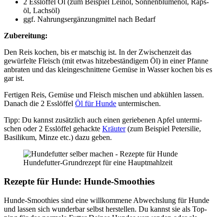
2 Ess­löf­fel Öl (zum Bei­spiel Lein­öl, Son­nen­blu­men­öl, Raps­
öl, Lachs­öl)
ggf. Nah­rungs­er­gän­zung­mit­tel nach Bedarf
Zube­rei­tung:
Den Reis kochen, bis er mat­schig ist. In der Zwi­schen­zeit das
gewür­fel­te Fleisch (mit etwas hit­ze­be­stän­di­gem Öl) in einer Pfan­ne
anbra­ten und das klein­ge­schnit­te­ne Gemü­se in Was­ser kochen bis es
gar ist.
Fer­ti­gen Reis, Gemü­se und Fleisch mischen und abküh­len las­sen.
Danach die 2 Ess­löf­fel
Öl für Hun­de
unter­mi­schen.
Tipp: Du kannst zusätz­lich auch einen gerie­be­nen Apfel unter­mi­
schen oder 2 Ess­löf­fel gehack­te
Kräu­ter
(zum Bei­spiel Peter­si­lie,
Basi­li­kum, Min­ze etc.) dazu geben.
Hun­de­fut­ter-Grund­re­zept für eine Haupt­mahl­zeit
Rezep­te für Hun­de: Hun­de-Smoothies
Hun­de-Smoothies sind eine will­kom­me­ne Abwechs­lung für Hun­de
und las­sen sich wun­der­bar selbst her­stel­len. Du kannst sie als Top­