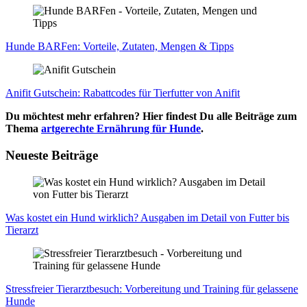
Hun­de BAR­Fen: Vor­tei­le, Zuta­ten, Men­gen & Tipps
Ani­fit Gut­schein: Rabatt­codes für Tier­fut­ter von Ani­fit
Du möchtest mehr erfahren? Hier findest Du alle Beiträge zum
Thema
artgerechte Ernährung für Hunde
.
Neueste Beiträge
Was kos­tet ein Hund wirk­lich? Aus­ga­ben im Detail von Fut­ter bis
Tier­arzt
Stress­frei­er Tier­arzt­be­such: Vor­be­rei­tung und Trai­ning für gelas­se­ne
Hun­de