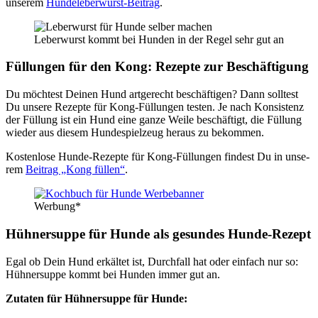
unse­rem
Hun­de­le­ber­wurst-Bei­trag
.
Leber­wurst kommt bei Hun­den in der Regel sehr gut an
Fül­lun­gen für den Kong: Rezep­te zur Beschäf­ti­gung
Du möch­test Dei­nen Hund art­ge­recht beschäf­ti­gen? Dann soll­test
Du unse­re Rezep­te für Kong-Fül­lun­gen tes­ten. Je nach Kon­sis­tenz
der Fül­lung ist ein Hund eine gan­ze Wei­le beschäf­tigt, die Fül­lung
wie­der aus die­sem Hun­de­spiel­zeug her­aus zu bekom­men.
Kos­ten­lo­se Hun­de-Rezep­te für Kong-Fül­lun­gen fin­dest Du in unse­
rem
Bei­trag „Kong fül­len“
.
Wer­bung*
Hüh­ner­sup­pe für Hun­de als gesun­des Hun­de-Rezept
Egal ob Dein Hund erkäl­tet ist, Durch­fall hat oder ein­fach nur so:
Hüh­ner­sup­pe kommt bei Hun­den immer gut an.
Zuta­ten für Hüh­ner­sup­pe für Hun­de: