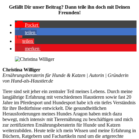
Gefällt Dir unser Bei­trag? Dann tei­le ihn doch mit Dei­nen
Freun­den!
Pocket
tei­len
tei­len
mer­ken
Christina Williger
Ernährungsberaterin für Hunde & Katzen | Autorin | Gründerin
von Hund-als-Haustier.de
Tiere sind seit jeher ein zentraler Teil meines Lebens. Durch meine
langjährige Erfahrung mit verschiedenen Haustieren sowie fast 20
Jahre im Pferdesport und Hundesport habe ich ein tiefes Verständnis
für ihre Bedürfnisse entwickelt. Die gesundheitlichen
Herausforderungen meines Hundes Aragon haben mich dazu
bewegt, mich intensiv mit Tierernährung zu beschäftigen und mich
zur zertifizierten Ernährungsberaterin für Hunde und Katzen
weiterzubilden. Heute teile ich mein Wissen und meine Erfahrung in
Büchern, Ratgebern und Fachartikeln rund um die artgerechte