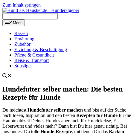
Zum Inhalt springen
Menü
Ras­sen
Ernäh­rung
Zube­hör
Erzie­hung & Beschäf­ti­gung
Pfle­ge & Gesund­heit
Rei­se & Trans­port
Sons­ti­ges
Hun­de­fut­ter sel­ber machen: Die bes­ten
Rezep­te für Hun­de
Du möch­test
Hun­de­fut­ter sel­ber machen
und bist auf der Suche
nach Ideen, Inspi­ra­ti­on und den bes­ten
Rezep­ten für Hun­de
für die
Haupt­mahl­zeit Dei­nes Hun­des aber auch für Hun­de­kek­se, Eis,
Leber­wurst und vie­les mehr? Dann bist Du hier genau rich­tig. Bei
uns fin­dest Du tol­le
Hun­de-Rezep­te
, mit denen Dir das
Backen