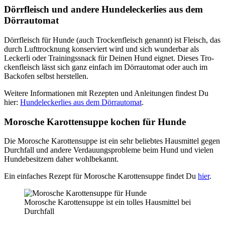
Dörr­fleisch und ande­re Hun­de­le­cker­lies aus dem
Dörr­au­to­mat
Dörr­fleisch für Hun­de (auch Tro­cken­fleisch genannt) ist Fleisch, das
durch Luft­trock­nung kon­ser­viert wird und sich wun­der­bar als
Lecker­li oder Trai­nings­snack für Dei­nen Hund eig­net. Die­ses Tro­
cken­fleisch lässt sich ganz ein­fach im Dörr­au­to­mat oder auch im
Back­ofen selbst her­stel­len.
Wei­te­re Infor­ma­tio­nen mit Rezep­ten und Anlei­tun­gen fin­dest Du
hier:
Hun­de­le­cker­lies aus dem Dörr­au­to­mat
.
Moro­sche Karot­ten­sup­pe kochen für Hun­de
Die Moro­sche Karot­ten­sup­pe ist ein sehr belieb­tes Haus­mit­tel gegen
Durch­fall und ande­re Ver­dau­ungs­pro­ble­me beim Hund und vie­len
Hun­de­be­sit­zern daher wohl­be­kannt.
Ein ein­fa­ches Rezept für Moro­sche Karot­ten­sup­pe fin­det Du
hier
.
Moro­sche Karot­ten­sup­pe ist ein tol­les Haus­mit­tel bei
Durch­fall