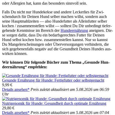
oder All­er­gien hat, kann das beson­ders sinn­voll sein.
Falls Du nicht nur Hun­de­kek­se und ande­re Lecker­lies für Zwi­
schen­durch für Dei­nen Hund sel­ber machen willst, son­dern auch
sei­ne Haupt­mahl­zei­ten — also Hun­de­fut­ter als Allein­fut­ter sel­ber
kochen / zusam­men­stel­len willst — soll­test Du Dir unbe­dingt tie­fer­
ge­hen­de Kennt­nis­se im Bereich der
Hun­de­er­näh­rung
aneig­nen. Die­
se sor­gen dafür, dass Du ein bedarfs­ge­rech­tes Fut­ter für Dei­nen
Hund selbst kochen bzw. zusam­men­stel­len kannst. Nur so kannst
Du Man­gel­er­schei­nun­gen oder Über­ver­sor­gun­gen ver­hin­dern, die
sich gege­be­nen­falls nega­tiv auf die Gesund­heit Dei­nes Hun­des aus­
wir­ken kön­nen.
Wir kön­nen Dir fol­gen­de Bücher zum The­ma „Gesun­de Hun­
de­er­näh­rung“ emp­feh­len:
Gesun­de Ernäh­rung für Hun­de: Fer­tig­fut­ter oder selbst­ge­macht
9,99 €
Details anse­hen*
Preis zuletzt aktua­li­siert am 5.08.2026 um 06:59
Uhr
Nut­ri­ge­no­mik für Hun­de: Gesund­heit durch opti­ma­le Ernäh­rung
29,80 €
Details anse­hen*
Preis zuletzt aktua­li­siert am 5.08.2026 um 07:04