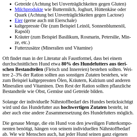
Getrei­de (Ach­tung bei Unver­träg­lich­kei­ten gegen Glu­ten)
Milch­pro­duk­te
wie But­ter­milch, Joghurt, Hüt­ten­kä­se oder
Quark (Ach­tung bei Unver­träg­lich­kei­ten gegen Lac­to­se)
Eier
(ger­ne auch mit Eier­scha­le)
kalt­ge­press­te Öle (zum Bei­spiel Lein­öl, Son­nen­blu­men­öl,
Raps­öl)
Kräu­ter (zum Bei­spiel Basi­li­kum, Ros­ma­rin, Peter­si­lie, Min­
ze, etc.)
Fut­ter­zu­sät­ze (Mine­ra­li­en und Vit­ami­ne)
Oft fin­det man in der Lite­ra­tur als Faust­for­mel, dass bei einem
durch­schnitt­li­chen Hund etwa
80% des Hun­de­fut­ters aus tie­ri­
schen Bestand­tei­len
(Fleisch und Inne­rei­en) bestehen soll­ten. Wei­
te­re 2–3% der Rati­on soll­ten aus sons­ti­gen Zuta­ten bestehen, wie
zum Bei­spiel kalt­ge­press­ten Ölen, Kräu­tern, Kal­zi­um und ande­ren
Mine­ra­li­en und Vit­ami­nen. Den Rest der Rati­on soll­ten pflanz­li­che
Bestand­tei­le wie Obst, Gemü­se und Getrei­de bil­den.
Solan­ge der indi­vi­du­el­le Nähr­stoff­be­darf des Hun­des berück­sich­tigt
wird und das Hun­de­fut­ter aus
hoch­wer­ti­gen Zuta­ten
besteht, ist
aber auch eine ande­re Zusam­men­set­zung des Hun­de­fut­ters mög­lich.
Die genaue Men­ge, die ein Hund von den jewei­li­gen Fut­ter­kom­po­
nen­ten benö­tigt, hän­gen von sei­nem indi­vi­du­el­len Nähr­stoff­be­darf
ab. Wie wir Men­schen auch, hat jeder Hund sei­nen ganz eige­nen