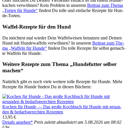
Oder möch­test Du Dei­nen Vier­bei­ner ein­fach so mit einem Hun­de­
ku­chen ver­wöh­nen? Kein Pro­blem in unse­rem
Bei­trag zum The­ma
„Tor­ten für Hun­de“
fin­dest Du tol­le und ein­fa­che Rezep­te für Hun­
de-Tor­ten.
Waf­fel-Rezep­te für den Hund
Du möch­test mal wie­der Dein Waf­fel­wei­sen benut­zen und Dei­nen
Hund mit Hun­de­waf­feln ver­wöh­nen? In unse­rem
Bei­trag zum The­
ma „Waf­feln für Hun­de“
fin­dest Du tol­le Rezep­te für selbst gemach­
te Waf­feln für Hun­de.
Wei­te­re Rezep­te zum The­ma „Hun­de­fut­ter sel­ber
machen“
Natür­lich gibt es noch vie­le wei­te­re tol­le Rezep­te für Hun­de. Mehr
Rezep­te für Hun­de fin­dest Du in die­sen Büchern:
Kochen für Hun­de — Das gro­ße Koch­buch für Hun­de mit gesun­
den & bedarfs­ge­rech­ten Rezep­ten
13,95 €
Details anse­hen*
Preis zuletzt aktua­li­siert am 5.08.2026 um 08:02
Uhr