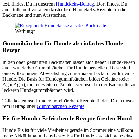
test, fin­dest Du in unse­rem
Hun­de­keks-Bei­trag
. Dort fin­dest Du
auch tol­le und vor allem kos­ten­lo­se Hun­de­keks-Rezep­te für die
Back­mat­te und zum Aus­ste­chen.
Wer­bung*
Gum­mi­bär­chen für Hun­de als ein­fa­ches Hun­de-
Rezept
In den oben genann­ten Back­mat­ten las­sen sich neben Hun­de­kek­sen
auch wun­der­bar Gum­mi­bär­chen für Hun­de her­stel­len. Die­se sind
eine will­kom­me­ne Abwechs­lung zu nor­ma­len Lecker­chen für vie­le
Hun­de. Die Basis für Hun­de­gum­mi­bär­chen bil­det Gela­ti­ne (oder
Agar Agar), die mit wei­te­ren Zuta­ten ver­mischt in der Back­mat­te zu
lecke­ren Hun­de­gum­mi­bär­chen wird.
Tol­le kos­ten­lo­se Hun­de­gum­mi­bär­chen-Rezep­te fin­dest Du in unse­
rem Bei­trag über
Gum­mi­bär­chen-Rezep­te
.
Eis für Hun­de: Erfri­schen­de Rezep­te für den Hund
Hun­de-Eis ist für vie­le Vier­bei­ner gera­de im Som­mer eine will­kom­
me­ne Abküh­lung und das bes­te: Eis für Hun­de lässt sich ganz ein­