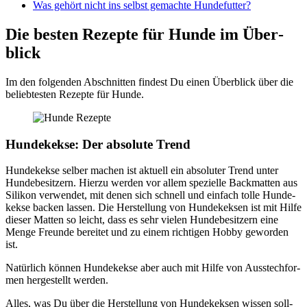
Was gehört nicht ins selbst gemach­te Hun­de­fut­ter?
Die bes­ten Rezep­te für Hun­de im Über­
blick
Im den fol­gen­den Abschnit­ten fin­dest Du einen Über­blick über die
belieb­tes­ten Rezep­te für Hun­de.
Hun­de­kek­se: Der abso­lu­te Trend
Hun­de­kek­se sel­ber machen ist aktu­ell ein abso­lu­ter Trend unter
Hun­de­be­sit­zern. Hier­zu wer­den vor allem spe­zi­el­le Back­mat­ten aus
Sili­kon ver­wen­det, mit denen sich schnell und ein­fach tol­le Hun­de­
kek­se backen las­sen. Die Her­stel­lung von Hun­de­kek­sen ist mit Hil­fe
die­ser Mat­ten so leicht, dass es sehr vie­len Hun­de­be­sit­zern eine
Men­ge Freun­de berei­tet und zu einem rich­ti­gen Hob­by gewor­den
ist.
Natür­lich kön­nen Hun­de­kek­se aber auch mit Hil­fe von Aus­stech­for­
men her­ge­stellt wer­den.
Alles, was Du über die Her­stel­lung von Hun­de­kek­sen wis­sen soll­