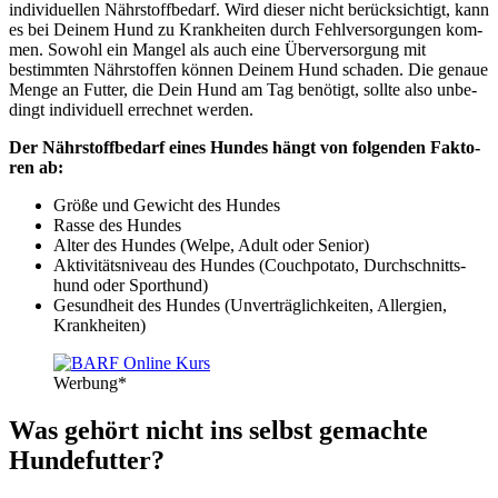
indi­vi­du­el­len Nähr­stoff­be­darf. Wird die­ser nicht berück­sich­tigt, kann
es bei Dei­nem Hund zu Krank­hei­ten durch Fehl­ver­sor­gun­gen kom­
men. Sowohl ein Man­gel als auch eine Über­ver­sor­gung mit
bestimm­ten Nähr­stof­fen kön­nen Dei­nem Hund scha­den. Die genaue
Men­ge an Fut­ter, die Dein Hund am Tag benö­tigt, soll­te also unbe­
dingt indi­vi­du­ell errech­net wer­den.
Der Nähr­stoff­be­darf eines Hun­des hängt von fol­gen­den Fak­to­
ren ab:
Grö­ße und Gewicht des Hun­des
Ras­se des Hun­des
Alter des Hun­des (Wel­pe, Adult oder Seni­or)
Akti­vi­täts­ni­veau des Hun­des (Couch­po­ta­to, Durch­schnitts­
hund oder Sport­hund)
Gesund­heit des Hun­des (Unver­träg­lich­kei­ten, All­er­gien,
Krank­hei­ten)
Wer­bung*
Was gehört nicht ins selbst gemach­te
Hun­de­fut­ter?