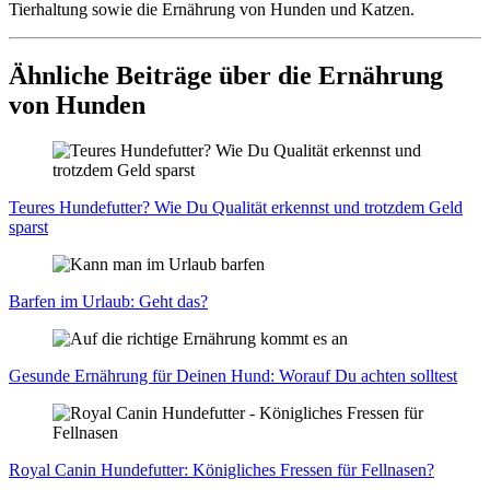
Tierhaltung sowie die Ernährung von Hunden und Katzen.
Ähnliche Beiträge über die Ernährung
von Hunden
Teu­res Hun­de­fut­ter? Wie Du Qua­li­tät erkennst und trotz­dem Geld
sparst
Bar­fen im Urlaub: Geht das?
Gesun­de Ernäh­rung für Dei­nen Hund: Wor­auf Du ach­ten soll­test
Roy­al Canin Hun­de­fut­ter: König­li­ches Fres­sen für Fell­na­sen?