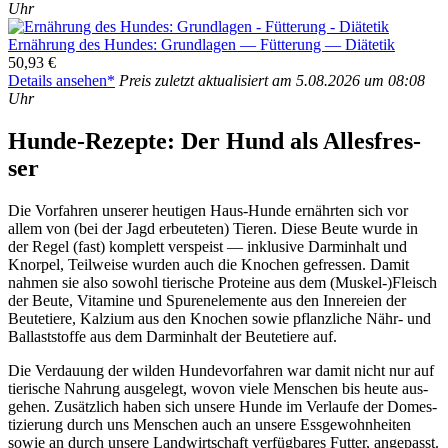
Uhr
Ernäh­rung des Hun­des: Grund­la­gen — Füt­te­rung — Diä­te­tik
50,93 €
Details anse­hen*
Preis zuletzt aktua­li­siert am 5.08.2026 um 08:08
Uhr
Hun­de-Rezep­te: Der Hund als Alles­fres­
ser
Die Vor­fah­ren unse­rer heu­ti­gen Haus-Hun­de ernähr­ten sich vor
allem von (bei der Jagd erbeu­te­ten) Tie­ren. Die­se Beu­te wur­de in
der Regel (fast) kom­plett ver­speist — inklu­si­ve Darm­in­halt und
Knor­pel, Teil­wei­se wur­den auch die Kno­chen gefres­sen. Damit
nah­men sie also sowohl tie­ri­sche Pro­te­ine aus dem (Muskel-)Fleisch
der Beu­te, Vit­ami­ne und Spu­ren­ele­men­te aus den Inne­rei­en der
Beu­te­tie­re, Kal­zi­um aus den Kno­chen sowie pflanz­li­che Nähr- und
Bal­last­stof­fe aus dem Darm­in­halt der Beu­te­tie­re auf.
Die Ver­dau­ung der wil­den Hun­de­vor­fah­ren war damit nicht nur auf
tie­ri­sche Nah­rung aus­ge­legt, wovon vie­le Men­schen bis heu­te aus­
ge­hen. Zusätz­lich haben sich unse­re Hun­de im Ver­lau­fe der Domes­
ti­zie­rung durch uns Men­schen auch an unse­re Ess­ge­wohn­hei­ten
sowie an durch unse­re Land­wirt­schaft ver­füg­ba­res Fut­ter, ange­passt.