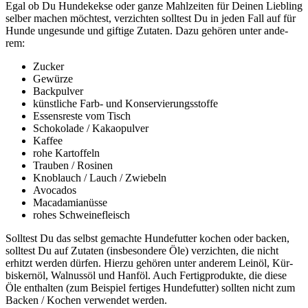
Egal ob Du Hun­de­kek­se oder gan­ze Mahl­zei­ten für Dei­nen Lieb­ling
sel­ber machen möch­test, ver­zich­ten soll­test Du in jeden Fall auf für
Hun­de unge­sun­de und gif­ti­ge Zuta­ten. Dazu gehö­ren unter ande­
rem:
Zucker
Gewür­ze
Back­pul­ver
künst­li­che Farb- und Kon­ser­vie­rungs­stof­fe
Essens­res­te vom Tisch
Scho­ko­la­de / Kakao­pul­ver
Kaf­fee
rohe Kar­tof­feln
Trau­ben / Rosi­nen
Knob­lauch / Lauch / Zwie­beln
Avo­ca­dos
Maca­da­mi­a­nüs­se
rohes Schwei­ne­fleisch
Soll­test Du das selbst gemach­te Hun­de­fut­ter kochen oder backen,
soll­test Du auf Zuta­ten (ins­be­son­de­re Öle) ver­zich­ten, die nicht
erhitzt wer­den dür­fen. Hier­zu gehö­ren unter ande­rem Lein­öl, Kür­
bis­kern­öl, Wal­nuss­öl und Hanf­öl. Auch Fer­tig­pro­duk­te, die die­se
Öle ent­hal­ten (zum Bei­spiel fer­ti­ges Hun­de­fut­ter) soll­ten nicht zum
Backen / Kochen ver­wen­det wer­den.