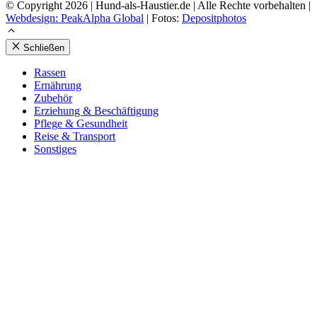
© Copyright 2026 | Hund-als-Haustier.de | Alle Rechte vorbehalten |
Webdesign: PeakAlpha Global
| Fotos:
Depositphotos
Schließen
Ras­sen
Ernäh­rung
Zube­hör
Erzie­hung & Beschäf­ti­gung
Pfle­ge & Gesund­heit
Rei­se & Trans­port
Sons­ti­ges