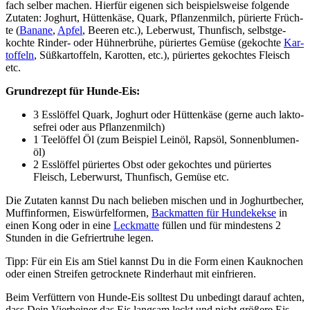
fach sel­ber machen. Hier­für eige­nen sich bei­spiels­wei­se fol­gen­de
Zuta­ten: Joghurt, Hüt­ten­kä­se, Quark, Pflan­zen­milch, pürier­te Früch­
te (
Bana­ne
,
Apfel
, Bee­ren etc.), Leber­wust, Thun­fisch, selbst­ge­
koch­te Rin­der- oder Hüh­ner­brü­he, pürier­tes Gemü­se (gekoch­te
Kar­
tof­feln
, Süß­kar­tof­feln, Karot­ten, etc.), pürier­tes gekoch­tes Fleisch
etc.
Grund­re­zept für Hun­de-Eis:
3 Ess­löf­fel Quark, Joghurt oder Hüt­ten­kä­se (ger­ne auch lak­to­
se­frei oder aus Pflan­zen­milch)
1 Tee­löf­fel Öl (zum Bei­spiel Lein­öl, Raps­öl, Son­nen­blu­men­
öl)
2 Ess­löf­fel pürier­tes Obst oder gekoch­tes und pürier­tes
Fleisch, Leber­wurst, Thun­fisch, Gemü­se etc.
Die Zuta­ten kannst Du nach belie­ben mischen und in Joghurt­be­cher,
Muf­fin­for­men, Eis­wür­fel­for­men,
Back­mat­ten für Hun­de­kek­se
in
einen Kong oder in eine
Leck­mat­te
fül­len und für min­des­tens 2
Stun­den in die Gefrier­tru­he legen.
Tipp: Für ein Eis am Stiel kannst Du in die Form einen Kau­kno­chen
oder einen Strei­fen getrock­ne­te Rin­der­haut mit ein­frie­ren.
Beim Ver­füt­tern von Hun­de-Eis soll­test Du unbe­dingt dar­auf ach­ten,
dass Dein Vier­bei­ner das Eis lang­sam leckt und nicht grö­ße­re Eis­