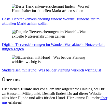
Bes­te Tier­kran­ken­ver­si­che­rung fin­den: Wor­auf Hun­de­hal­ter im
aktu­el­len Markt ach­ten soll­ten
Digi­ta­le Tier­ver­si­che­run­gen im Wan­del: Was aktu­el­le Nut­zer­er­fah­
run­gen zei­gen
Städ­te­rei­sen mit Hund: Was bei der Pla­nung wirk­lich wich­tig ist
Über uns
Hier stehen
Hunde
und vor allem ihre artgerechte Haltung bei Dir
zu Hause im Mittelpunkt. Deshalb findest Du auf dieser Website
alles über Hunde und alles für den Hund. Hier kannst Du mehr
über
uns
erfahren!