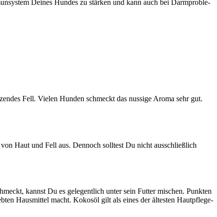
mmun­sys­tem Dei­nes Hun­des zu stär­ken und kann auch bei Darm­pro­ble­
än­zen­des Fell. Vie­len Hun­den schmeckt das nussi­ge Aro­ma sehr gut.
t von Haut und Fell aus. Den­noch soll­test Du nicht aus­schließ­lich
hmeckt, kannst Du es gele­gent­lich unter sein Fut­ter mischen. Punk­ten
b­ten Haus­mit­tel macht. Kokos­öl gilt als eines der ältes­ten Haut­pfle­ge­