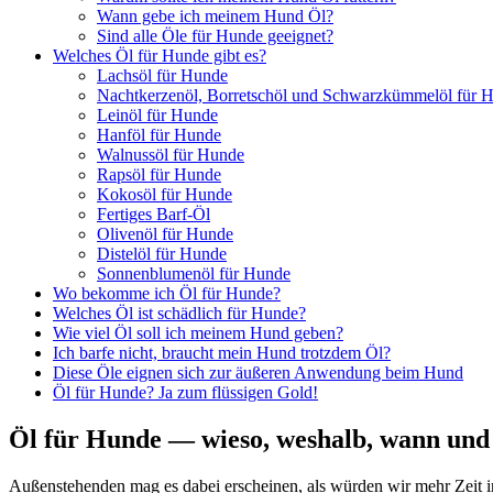
Wann gebe ich mei­nem Hund Öl?
Sind alle Öle für Hun­de geeig­net?
Wel­ches Öl für Hun­de gibt es?
Lachs­öl für Hun­de
Nacht­ker­zen­öl, Bor­retsch­öl und Schwarz­küm­mel­öl für 
Lein­öl für Hun­de
Hanf­öl für Hun­de
Wal­nuss­öl für Hun­de
Raps­öl für Hun­de
Kokos­öl für Hun­de
Fer­ti­ges Barf-Öl
Oli­ven­öl für Hun­de
Dis­tel­öl für Hun­de
Son­nen­blu­men­öl für Hun­de
Wo bekom­me ich Öl für Hun­de?
Wel­ches Öl ist schäd­lich für Hun­de?
Wie viel Öl soll ich mei­nem Hund geben?
Ich bar­fe nicht, braucht mein Hund trotz­dem Öl?
Die­se Öle eig­nen sich zur äuße­ren Anwen­dung beim Hund
Öl für Hun­de? Ja zum flüs­si­gen Gold!
Öl für Hun­de — wie­so, wes­halb, wann un
Außen­ste­hen­den mag es dabei erschei­nen, als wür­den wir mehr Zeit in 