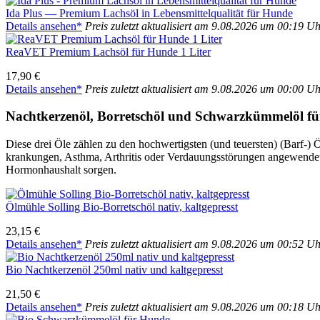
Ida Plus — Pre­mi­um Lachs­öl in Lebens­mit­tel­qua­li­tät für Hun­de
Details anse­hen*
Preis zuletzt aktua­li­siert am 9.08.2026 um 00:19 U
Rea­VET Pre­mi­um Lachs­öl für Hun­de 1 Liter
17,90 €
Details anse­hen*
Preis zuletzt aktua­li­siert am 9.08.2026 um 00:00 U
Nacht­ker­zen­öl, Bor­retsch­öl und Schwarz­küm­mel­öl f
Die­se drei Öle zäh­len zu den hoch­wer­tigs­ten (und teu­ers­ten) (Barf-)
kran­kun­gen, Asth­ma, Arthri­tis oder Ver­dau­ungs­stö­run­gen ange­wen­
Hor­mon­haus­halt sor­gen.
Ölmüh­le Sol­ling Bio-Bor­retsch­öl nativ, kalt­ge­presst
23,15 €
Details anse­hen*
Preis zuletzt aktua­li­siert am 9.08.2026 um 00:52 U
Bio Nacht­ker­zen­öl 250ml nativ und kalt­ge­presst
21,50 €
Details anse­hen*
Preis zuletzt aktua­li­siert am 9.08.2026 um 00:18 U