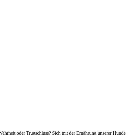
. Wahr­heit oder Trug­schluss? Sich mit der Ernäh­rung unse­rer Hun­de