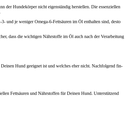
der Hun­de­kör­per nicht eigen­stän­dig her­stel­len. Die essen­zi­el­len
.
- und je weni­ger Ome­ga-6-Fett­säu­ren im Öl ent­hal­ten sind, des­to
, dass die wich­ti­gen Nähr­stof­fe im Öl auch nach der Ver­ar­bei­tung
 Dei­nen Hund geeig­net ist und wel­ches eher nicht. Nach­fol­gend fin­
­el­len Fett­säu­ren und Nähr­stof­fen für Dei­nen Hund. Unter­stüt­zend