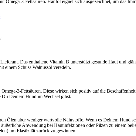
mit Ome­ga-3-Fett­säu­ren. Hanf­öl eig­net sich aus­ge­zeich­net, um das I
hr
-Lie­fe­rant. Das ent­hal­te­ne Vit­amin B unter­stützt gesun­de Haut und gl
it einem Schuss Wal­nuss­öl ver­edeln.
Ome­ga-3-Fett­säu­ren. Die­se wir­ken sich posi­tiv auf die Beschaf­fen­hei
 die Du Dei­nem Hund im Wech­sel gibst.
­ren Ölen aber weni­ger wert­vol­le Nähr­stof­fe. Wenn es Dei­nem Hund sc
e äußer­li­che Anwen­dung bei Haut­in­fek­tio­nen oder Pil­zen zu einem belie
e­len) um Elas­ti­zi­tät zurück zu gewin­nen.