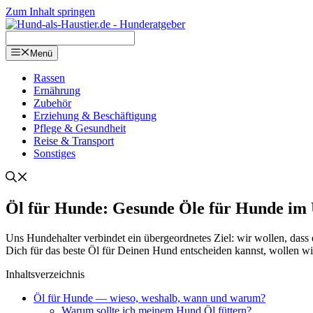
Zum Inhalt springen
Menü
Ras­sen
Ernäh­rung
Zube­hör
Erzie­hung & Beschäf­ti­gung
Pfle­ge & Gesund­heit
Rei­se & Trans­port
Sons­ti­ges
Öl für Hun­de: Gesun­de Öle für Hun­de im 
Uns Hun­de­hal­ter ver­bin­det ein über­ge­ord­ne­tes Ziel: wir wol­len, da
Dich für das bes­te Öl für Dei­nen Hund ent­schei­den kannst, wol­len wir Dir
Inhalts­ver­zeich­nis
Öl für Hun­de — wie­so, wes­halb, wann und war­um?
War­um soll­te ich mei­nem Hund Öl füt­tern?