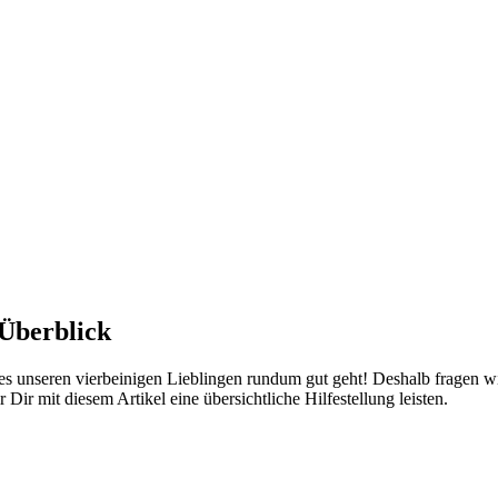
Über­blick
ss es unse­ren vier­bei­ni­gen Lieb­lin­gen rund­um gut geht! Des­halb fra­gen
 mit die­sem Arti­kel eine über­sicht­li­che Hil­fe­stel­lung leis­ten.