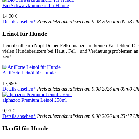
Bio Schwarz­küm­mel­öl für Hun­de
14,90 €
Details anse­hen*
Preis zuletzt aktua­li­siert am 9.08.2026 um 00:33 U
Lein­öl für Hun­de
Lein­öl soll­te im Napf Dei­ner Fell­schnau­ze auf kei­nen Fall feh­len! 
vie­len Hun­de­be­sit­zern bei Haut‑, Fell‑, und Ver­dau­ungs­pro­ble­me
zen!
Ani­For­te Lein­öl für Hun­de
17,99 €
Details anse­hen*
Preis zuletzt aktua­li­siert am 9.08.2026 um 00:00 U
alpha­zoo Pre­mi­um Lein­öl 250ml
9,95 €
Details anse­hen*
Preis zuletzt aktua­li­siert am 8.08.2026 um 23:17 U
Hanf­öl für Hun­de