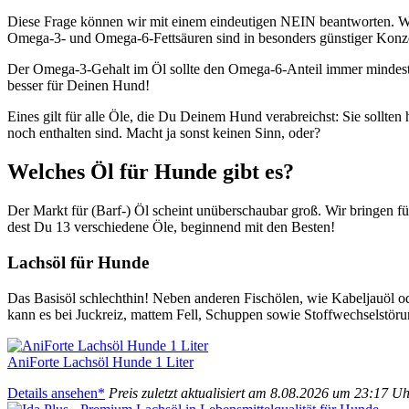
Die­se Fra­ge kön­nen wir mit einem ein­deu­ti­gen NEIN beant­wor­ten. Was 
Ome­ga-3- und Ome­ga-6-Fett­säu­ren sind in beson­ders güns­ti­ger Kon­zen­
Der Ome­ga-3-Gehalt im Öl soll­te den Ome­ga-6-Anteil immer min­des­tens
bes­ser für Dei­nen Hund!
Eines gilt für alle Öle, die Du Dei­nem Hund ver­ab­reichst: Sie soll­t
noch ent­hal­ten sind. Macht ja sonst kei­nen Sinn, oder?
Wel­ches Öl für Hun­de gibt es?
Der Markt für (Barf-) Öl scheint unüber­schau­bar groß. Wir brin­gen für
dest Du 13 ver­schie­de­ne Öle, begin­nend mit den Bes­ten!
Lachs­öl für Hun­de
Das Basis­öl schlecht­hin! Neben ande­ren Fisch­ölen, wie Kabel­jau­öl oder
kann es bei Juck­reiz, mat­tem Fell, Schup­pen sowie Stoff­wech­sel­stö
Ani­For­te Lachs­öl Hun­de 1 Liter
Details anse­hen*
Preis zuletzt aktua­li­siert am 8.08.2026 um 23:17 U