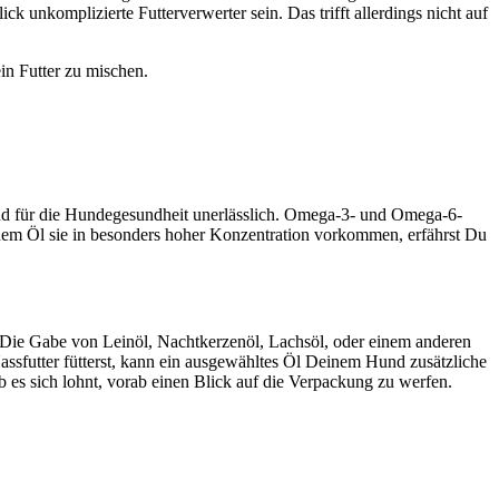
k unkom­pli­zier­te Fut­ter­ver­wer­ter sein. Das trifft aller­dings nicht auf
in Fut­ter zu mischen.
ind für die Hun­de­ge­sund­heit uner­läss­lich. Ome­ga-3- und Ome­ga-6-
chem Öl sie in beson­ders hoher Kon­zen­tra­ti­on vor­kom­men, erfährst Du
. Die Gabe von Lein­öl, Nacht­ker­zen­öl, Lachs­öl, oder einem ande­ren
ss­fut­ter füt­terst, kann ein aus­ge­wähl­tes Öl Dei­nem Hund zusätz­li­che
­halb es sich lohnt, vor­ab einen Blick auf die Ver­pa­ckung zu wer­fen.