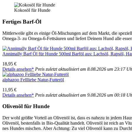
Kokos­öl für Hun­de
Fer­ti­ges Barf-Öl
Mitt­ler­wei­le gibt es eini­ge Öl-Mischun­gen auf dem Markt, die spe­zi­
Ome­ga-3- zu Ome­ga-6-Fett­säu­ren und lie­fert Dei­nem Hund alle essen­zi­
Anni­mal­ly Barf Öl für Hun­de 500ml Barf­öl aus: Lachs­öl, Raps­öl, Han
18,95 €
Details anse­hen*
Preis zuletzt aktua­li­siert am 8.08.2026 um 23:17 U
alpha­zoo Fell­lie­be Natur-Fut­ter­öl
11,95 €
Details anse­hen*
Preis zuletzt aktua­li­siert am 9.08.2026 um 00:18 U
Oli­ven­öl für Hun­de
Der wohl größ­te Vor­teil an Oli­ven­öl ist, dass es nahe­zu in jedem Haus­h
Oli­ven­öl, bes­ten­falls in Bio-Qua­li­tät han­delt. Oli­ven­öl ist reich a
nes Hun­des mischen. Aber Ach­tung: Zu viel Oli­ven­öl kann zu Durch­fa