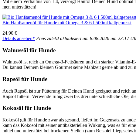
Mit einem Ver­hält­nis von 1:4, ver­sorgt Hanf­öl Dei­nen Hund opti­mal 
men unter­stüt­zen!
Bio Hanf­sa­men­öl für Hun­de mit Ome­ga 3 & 6 I 500ml kalt­ge­presst
24,90 €
Details anse­hen*
Preis zuletzt aktua­li­siert am 8.08.2026 um 23:17 U
Wal­nuss­öl für Hun­de
Wal­nuss­öl ist reich an Ome­ga-3-Fett­säu­ren und ein star­ker Vit­amin-E
Du kannst Dei­nem klei­nen Gour­met sei­ne Mahl­zeit ger­ne ab und zu m
Raps­öl für Hun­de
Auch Raps­öl ist zur Füt­te­rung für Dei­nen Hund geeig­net und reich an 
Raps­öl füt­tern. Ver­wen­de ruhig zwei bis drei unter­schied­li­che Öle,
Kokos­öl für Hun­de
Kokos­öl gilt für Hun­de zwar als gesund, lie­fert im Gegen­satz zu ande
kann das Kokos­öl mit sei­ner anti­bak­te­ri­el­len Wir­kung, was es für ein
mit­tel und unter­stützt bei tro­cke­nen Stel­len (zum Bei­spiel Lie­ge­schwi