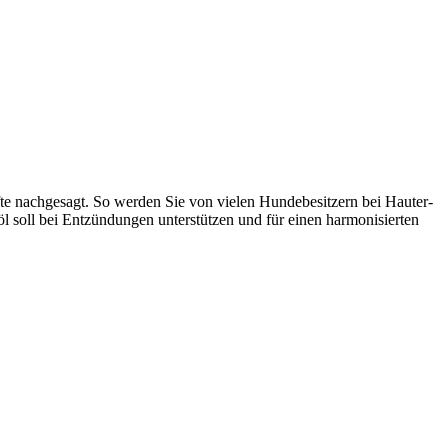
te nach­ge­sagt. So wer­den Sie von vie­len Hun­de­be­sit­zern bei Haut­er­
­öl soll bei Ent­zün­dun­gen unter­stüt­zen und für einen har­mo­ni­sier­ten