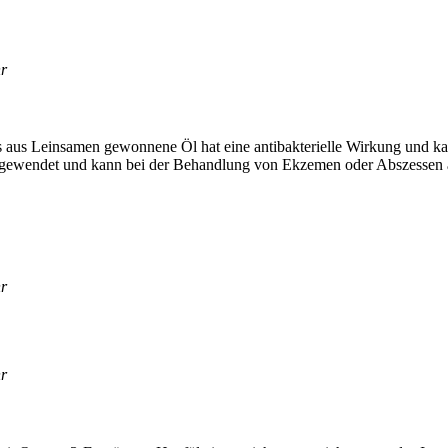
hr
Das aus Lein­sa­men gewon­ne­ne Öl hat eine anti­bak­te­ri­el­le Wir­kung 
n ange­wen­det und kann bei der Behand­lung von Ekze­men oder Abs­zes­sen a
hr
hr