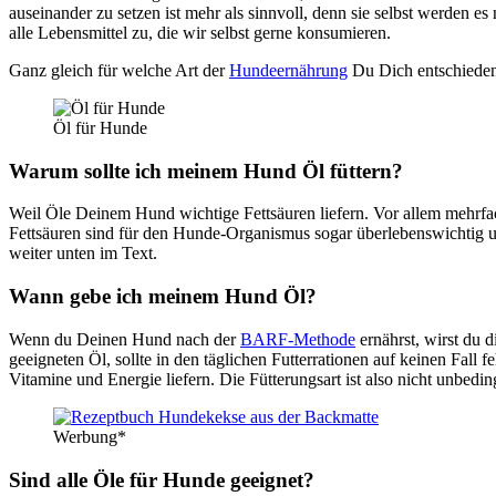
aus­ein­an­der zu set­zen ist mehr als sinn­voll, denn sie selbst wer­den es 
alle Lebens­mit­tel zu, die wir selbst ger­ne kon­su­mie­ren.
Ganz gleich für wel­che Art der
Hun­de­er­näh­rung
Du Dich ent­schie­den
Öl für Hun­de
War­um soll­te ich mei­nem Hund Öl füt­tern?
Weil Öle Dei­nem Hund wich­ti­ge Fett­säu­ren lie­fern. Vor allem mehr­fac
Fett­säu­ren sind für den Hun­de-Orga­nis­mus sogar über­le­bens­wich­tig
wei­ter unten im Text.
Wann gebe ich mei­nem Hund Öl?
Wenn du Dei­nen Hund nach der
BARF-Metho­de
ernährst, wirst du di
geeig­ne­ten Öl, soll­te in den täg­li­chen Fut­ter­ra­tio­nen auf kei­nen 
Vit­ami­ne und Ener­gie lie­fern. Die Füt­te­rungs­art ist also nicht unbe­di
Wer­bung*
Sind alle Öle für Hun­de geeig­net?