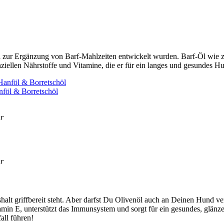
ell zur Ergän­zung von Barf-Mahl­zei­ten ent­wi­ckelt wur­den. Barf-Öl wie 
el­len Nähr­stof­fe und Vit­ami­ne, die er für ein lan­ges und gesun­des Hun
f­öl & Bor­retsch­öl
hr
hr
alt griff­be­reit steht. Aber darfst Du Oli­ven­öl auch an Dei­nen Hund ver­f
n Vit­amin E, unter­stützt das Immun­sys­tem und sorgt für ein gesun­des, glän
ll füh­ren!