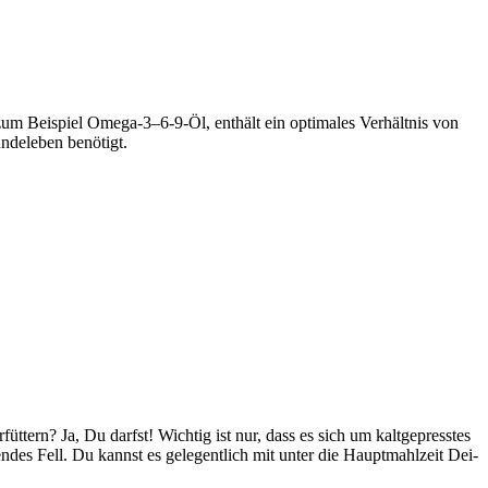
zum Bei­spiel Omega‑3–6‑9-Öl, ent­hält ein opti­ma­les Ver­hält­nis von
­de­le­ben benö­tigt.
üt­tern? Ja, Du darfst! Wich­tig ist nur, dass es sich um kalt­ge­press­tes
­zen­des Fell. Du kannst es gele­gent­lich mit unter die Haupt­mahl­zeit Dei­