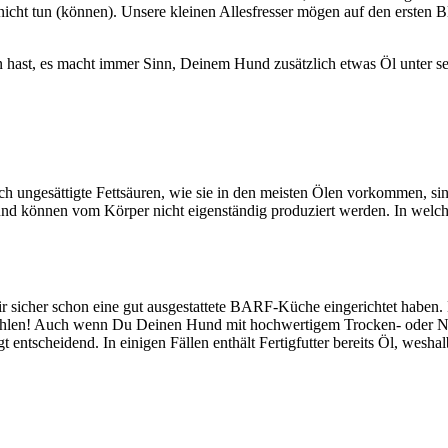
nicht tun (kön­nen). Unse­re klei­nen Alles­fres­ser mögen auf den ers­ten Blic
 hast, es macht immer Sinn, Dei­nem Hund zusätz­lich etwas Öl unter se
h unge­sät­tig­te Fett­säu­ren, wie sie in den meis­ten Ölen vor­kom­men, s
 und kön­nen vom Kör­per nicht eigen­stän­dig pro­du­ziert wer­den. In wel­
r sicher schon eine gut aus­ge­stat­te­te BARF-Küche ein­ge­rich­tet haben
Fall feh­len! Auch wenn Du Dei­nen Hund mit hoch­wer­ti­gem Tro­cken- oder Na
ngt ent­schei­dend. In eini­gen Fäl­len ent­hält Fer­tig­fut­ter bereits Öl, wes