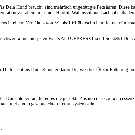
Dein Hund braucht, sind mehr­fach unge­sät­tig­te Fett­säu­ren. Die­se kann 
tra­ti­on vor allem in Lein­öl, Hanf­öl, Wal­nuss­öl und Lachs­öl ent­hal­ten
 in einem Ver­hält­nis von 5:1 bis 10:1 über­schrei­ten. Je mehr Ome­ga-3
en hoch­wer­tig und auf jeden Fall KALTGEPRESST sein! So stellst Du sicher
 Dich Licht ins Dun­kel und erklä­ren Dir, wel­ches Öl zur Füt­te­rung für
 Dorsch­le­ber­tran, lie­fert es die per­fek­te Zusam­men­set­zung an essen­zi
­run­gen und einem geschwäch­ten Immun­sys­tem sein.
hr