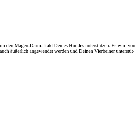
und kann den Magen-Darm-Trakt Dei­nes Hun­des unter­stüt­zen. Es wird von
uch äußer­lich ange­wen­det wer­den und Dei­nen Vier­bei­ner unter­stüt­