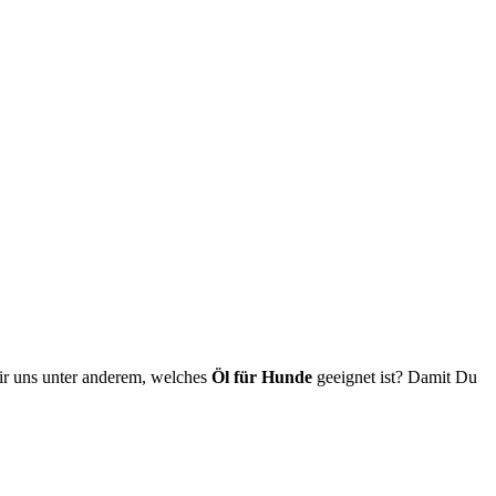
 wir uns unter ande­rem, wel­ches
Öl für Hun­de
geeig­net ist? Damit Du