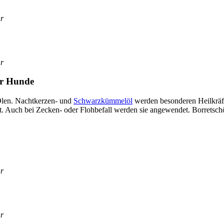
hr
hr
ür Hun­de
 Ölen. Nacht­ker­zen- und
Schwarz­küm­mel­öl
wer­den beson­de­ren Heil­kräf­
det. Auch bei Zecken- oder Floh­be­fall
wer­den sie ange­wen­det
. Bor­retsch
hr
hr