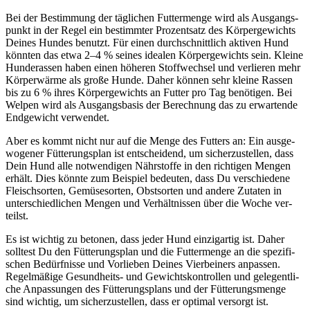
Bei der Bestim­mung der täg­li­chen Fut­ter­men­ge wird als Aus­gangs­
punkt in der Regel ein bestimm­ter Pro­zent­satz des Kör­per­ge­wichts
Dei­nes Hun­des benutzt. Für einen durch­schnitt­lich akti­ven Hund
könn­ten das etwa 2–4 % sei­nes idea­len Kör­per­ge­wichts sein. Klei­ne
Hun­de­ras­sen haben einen höhe­ren Stoff­wech­sel und ver­lie­ren mehr
Kör­per­wär­me als gro­ße Hun­de. Daher kön­nen sehr klei­ne Ras­sen
bis zu 6 % ihres Kör­per­ge­wichts an Fut­ter pro Tag benö­ti­gen. Bei
Wel­pen wird als Aus­gangs­ba­sis der Berech­nung das zu erwar­ten­de
End­ge­wicht ver­wen­det.
Aber es kommt nicht nur auf die Men­ge des Fut­ters an: Ein aus­ge­
wo­ge­ner Füt­te­rungs­plan ist ent­schei­dend, um sicher­zu­stel­len, dass
Dein Hund alle not­wen­di­gen Nähr­stof­fe in den rich­ti­gen Men­gen
erhält. Dies könn­te zum Bei­spiel bedeu­ten, dass Du ver­schie­de­ne
Fleisch­sor­ten, Gemü­se­sor­ten, Obst­sor­ten und ande­re Zuta­ten in
unter­schied­li­chen Men­gen und Ver­hält­nis­sen über die Woche ver­
teilst.
Es ist wich­tig zu beto­nen, dass jeder Hund ein­zig­ar­tig ist. Daher
soll­test Du den Füt­te­rungs­plan und die Fut­ter­men­ge an die spe­zi­fi­
schen Bedürf­nis­se und Vor­lie­ben Dei­nes Vier­bei­ners anpas­sen.
Regel­mä­ßi­ge Gesund­heits- und Gewichts­kon­trol­len und gele­gent­li­
che Anpas­sun­gen des Füt­te­rungs­plans und der Füt­te­rungs­men­ge
sind wich­tig, um sicher­zu­stel­len, dass er opti­mal ver­sorgt ist.