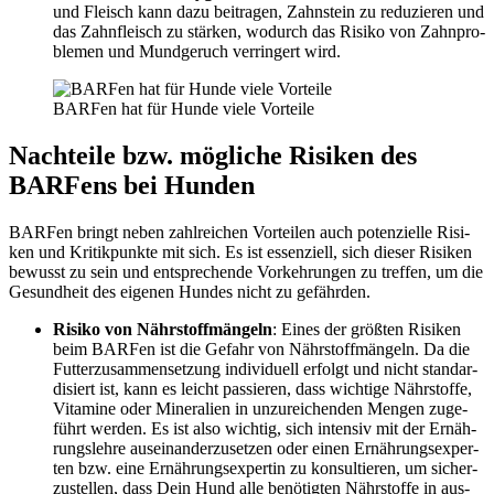
und Fleisch kann dazu bei­tra­gen, Zahn­stein zu redu­zie­ren und
das Zahn­fleisch zu stär­ken, wodurch das Risi­ko von Zahn­pro­
ble­men und Mund­ge­ruch ver­rin­gert wird.
BAR­Fen hat für Hun­de vie­le Vor­tei­le
Nach­tei­le bzw. mög­li­che Risi­ken des
BAR­Fens bei Hun­den
BAR­Fen bringt neben zahl­rei­chen Vor­tei­len auch poten­zi­el­le Risi­
ken und Kri­tik­punk­te mit sich. Es ist essen­zi­ell, sich die­ser Risi­ken
bewusst zu sein und ent­spre­chen­de Vor­keh­run­gen zu tref­fen, um die
Gesund­heit des eige­nen Hun­des nicht zu gefähr­den.
Risi­ko von Nähr­stoff­män­geln
: Eines der größ­ten Risi­ken
beim BAR­Fen ist die Gefahr von Nähr­stoff­män­geln. Da die
Fut­ter­zu­sam­men­set­zung indi­vi­du­ell erfolgt und nicht stan­dar­
di­siert ist, kann es leicht pas­sie­ren, dass wich­ti­ge Nähr­stof­fe,
Vit­ami­ne oder Mine­ra­li­en in unzu­rei­chen­den Men­gen zuge­
führt wer­den. Es ist also wich­tig, sich inten­siv mit der Ernäh­
rungs­leh­re aus­ein­an­der­zu­set­zen oder einen Ernäh­rungs­exper­
ten bzw. eine Ernäh­rungs­exper­tin zu kon­sul­tie­ren, um sicher­
zu­stel­len, dass Dein Hund alle benö­tig­ten Nähr­stof­fe in aus­