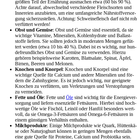
größ­ten Teil der Ernäh­rung aus­ma­chen etwa (60 bis 90 %).
Ach­te dar­auf, abwech­selnd ver­schie­de­ne Fleisch­sor­ten und
Inne­rei­en anzu­bie­ten, um eine umfang­rei­che Nähr­stoff­ver­sor­
gung sicher­zu­stel­len. Ach­tung: Schwei­ne­fleisch darf nicht roh
ver­füt­tert wer­den!
Obst und Gemü­se
: Obst und Gemü­se sind essen­ti­ell, da sie
wich­ti­ge Vit­ami­ne, Mine­ra­li­en, Koh­len­hy­dra­te und Bal­last­
stof­fe lie­fern. Sie soll­ten jedoch in mode­ra­ten Men­gen gefüt­
tert wer­den (etwa 10 bis 40 %). Dabei ist es wich­tig, nur hun­
de­freund­li­ches Obst und Gemü­se zu ver­wen­den. Hier­zu
gehö­ren bei­spiels­wei­se Karot­ten, Blatt­sa­la­te, Spi­nat, Äpfel,
Bir­nen, Bee­ren und Melo­nen.
Kno­chen und Knor­pel
: Kno­chen und Knor­pel sind eine
wich­ti­ge Quel­le für Cal­ci­um und ande­re Mine­ra­li­en und för­
dern die Zahn­hy­gie­ne. Es ist jedoch wich­tig, nur geeig­ne­te
Kno­chen zu ver­füt­tern, um Ver­let­zun­gen und Ver­stop­fun­gen
zu ver­mei­den.
Fet­te und Öle
: Fet­te und
Öle
sind wich­tig für die Ener­gie­ver­
sor­gung und lie­fern essen­zi­el­le Fett­säu­ren. Hier­bei sind hoch­
wer­ti­ge Öle wie Fisch­öl, Lein­öl oder Hanf­öl beson­ders wert­
voll, da sie Ome­ga-3-Fett­säu­ren und Ome­ga-6-Fett­säu­ren in
einem güns­ti­gen Ver­hält­nis ent­hal­ten.
Milch­pro­duk­te
: Eini­ge Milch­pro­duk­te wie Quark, Hüt­ten­kä­
se oder Natur­jo­ghurt kön­nen in gerin­gen Men­gen eben­falls
eine gute Quel­le für Pro­te­ine, Cal­ci­um und Pro­bio­ti­ka sein.