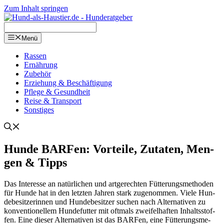
Zum Inhalt springen
Menü
Ras­sen
Ernäh­rung
Zube­hör
Erzie­hung & Beschäf­ti­gung
Pfle­ge & Gesund­heit
Rei­se & Trans­port
Sons­ti­ges
Hun­de BAR­Fen: Vor­tei­le, Zuta­ten, Men­
gen & Tipps
Das Inter­es­se an natür­li­chen und art­ge­rech­ten Füt­te­rungs­me­tho­den
für Hun­de hat in den letz­ten Jah­ren stark zuge­nom­men. Vie­le Hun­
de­be­sit­ze­rin­nen und Hun­de­be­sit­zer suchen nach Alter­na­ti­ven zu
kon­ven­tio­nel­lem Hun­de­fut­ter mit oft­mals zwei­fel­haf­ten Inhalts­stof­
fen. Eine die­ser Alter­na­ti­ven ist das BAR­Fen, eine Füt­te­rungs­me­