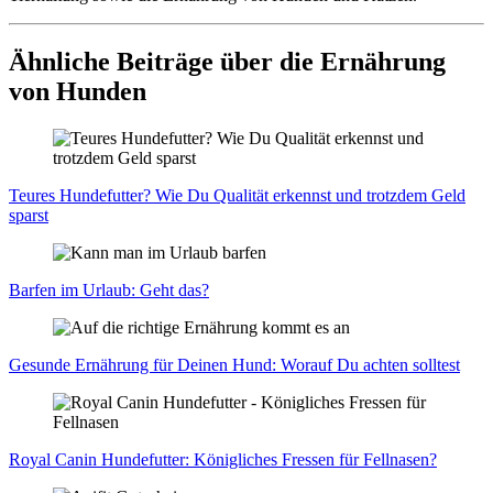
Ähnliche Beiträge über die Ernährung
von Hunden
Teu­res Hun­de­fut­ter? Wie Du Qua­li­tät erkennst und trotz­dem Geld
sparst
Bar­fen im Urlaub: Geht das?
Gesun­de Ernäh­rung für Dei­nen Hund: Wor­auf Du ach­ten soll­test
Roy­al Canin Hun­de­fut­ter: König­li­ches Fres­sen für Fell­na­sen?