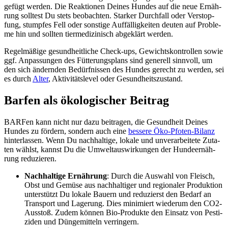
ge­fügt wer­den. Die Reak­tio­nen Dei­nes Hun­des auf die neue Ernäh­
rung soll­test Du stets beob­ach­ten. Star­ker Durch­fall oder Ver­stop­
fung, stump­fes Fell oder sons­ti­ge Auf­fäl­lig­kei­ten deu­ten auf Pro­ble­
me hin und soll­ten tier­me­di­zi­nisch abge­klärt wer­den.
Regel­mä­ßi­ge gesund­heit­li­che Check-ups, Gewichts­kon­trol­len sowie
ggf. Anpas­sun­gen des Füt­te­rungs­plans sind gene­rell sinn­voll, um
den sich ändern­den Bedürf­nis­sen des Hun­des gerecht zu wer­den, sei
es durch
Alter
, Akti­vi­täts­le­vel oder Gesund­heits­zu­stand.
Bar­fen als öko­lo­gi­scher Bei­trag
BAR­Fen kann nicht nur dazu bei­tra­gen, die Gesund­heit Dei­nes
Hun­des zu för­dern, son­dern auch eine
bes­se­re Öko-Pfo­ten-Bilanz
hin­ter­las­sen. Wenn Du nach­hal­ti­ge, loka­le und unver­ar­bei­te­te Zuta­
ten wählst, kannst Du die Umwelt­aus­wir­kun­gen der Hun­de­er­näh­
rung redu­zie­ren.
Nach­hal­ti­ge Ernäh­rung
: Durch die Aus­wahl von Fleisch,
Obst und Gemü­se aus nach­hal­ti­ger und regio­na­ler Pro­duk­ti­on
unter­stützt Du loka­le Bau­ern und redu­zierst den Bedarf an
Trans­port und Lage­rung. Dies mini­miert wie­der­um den CO2-
Aus­stoß. Zudem kön­nen Bio-Pro­duk­te den Ein­satz von Pes­ti­
zi­den und Dün­ge­mit­teln ver­rin­gern.