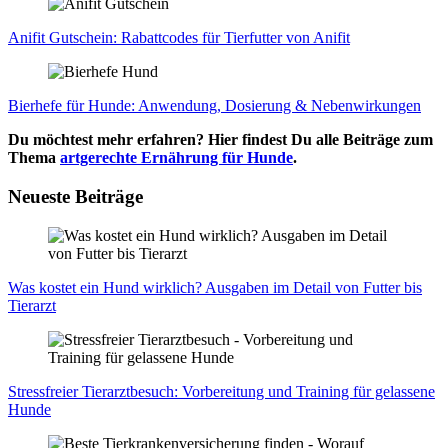
Ani­fit Gut­schein: Rabatt­codes für Tier­fut­ter von Ani­fit
Bier­he­fe für Hun­de: Anwen­dung, Dosie­rung & Neben­wir­kun­gen
Du möchtest mehr erfahren? Hier findest Du alle Beiträge zum
Thema
artgerechte Ernährung für Hunde
.
Neueste Beiträge
Was kos­tet ein Hund wirk­lich? Aus­ga­ben im Detail von Fut­ter bis
Tier­arzt
Stress­frei­er Tier­arzt­be­such: Vor­be­rei­tung und Trai­ning für gelas­se­ne
Hun­de