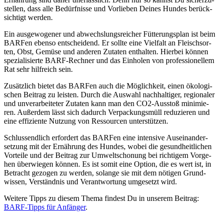
stel­len, dass alle Bedürf­nis­se und Vor­lie­ben Dei­nes Hun­des berück­
sich­tigt wer­den.
Ein aus­ge­wo­ge­ner und abwechs­lungs­rei­cher Füt­te­rungs­plan ist beim
BAR­Fen eben­so ent­schei­dend. Er soll­te eine Viel­falt an Fleisch­sor­
ten, Obst, Gemü­se und ande­ren Zuta­ten ent­hal­ten. Hier­bei kön­nen
spe­zia­li­sier­te BARF-Rech­ner und das Ein­ho­len von pro­fes­sio­nel­lem
Rat sehr hilf­reich sein.
Zusätz­lich bie­tet das BAR­Fen auch die Mög­lich­keit, einen öko­lo­gi­
schen Bei­trag zu leis­ten. Durch die Aus­wahl nach­hal­ti­ger, regio­na­ler
und unver­ar­bei­te­ter Zuta­ten kann man den CO2-Aus­stoß mini­mie­
ren. Außer­dem lässt sich dadurch Ver­pa­ckungs­müll redu­zie­ren und
eine effi­zi­en­te Nut­zung von Res­sour­cen unter­stüt­zen.
Schluss­end­lich erfor­dert das BAR­Fen eine inten­si­ve Aus­ein­an­der­
set­zung mit der Ernäh­rung des Hun­des, wobei die gesund­heit­li­chen
Vor­tei­le und der Bei­trag zur Umwelt­scho­nung bei rich­ti­gem Vor­ge­
hen über­wie­gen kön­nen. Es ist somit eine Opti­on, die es wert ist, in
Betracht gezo­gen zu wer­den, solan­ge sie mit dem nöti­gen Grund­
wis­sen, Ver­ständ­nis und Ver­ant­wor­tung umge­setzt wird.
Wei­te­re Tipps zu die­sem The­ma fin­dest Du in unse­rem Bei­trag:
BARF-Tipps für Anfän­ger
.