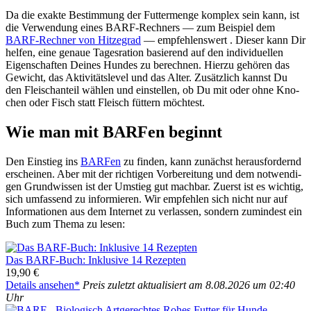
Da die exak­te Bestim­mung der Fut­ter­men­ge kom­plex sein kann, ist
die Ver­wen­dung eines BARF-Rech­ners — zum Bei­spiel dem
BARF-Rech­ner von Hit­ze­grad
— emp­feh­lens­wert . Die­ser kann Dir
hel­fen, eine genaue Tages­ra­ti­on basie­rend auf den indi­vi­du­el­len
Eigen­schaf­ten Dei­nes Hun­des zu berech­nen. Hier­zu gehö­ren das
Gewicht, das Akti­vi­täts­le­vel und das Alter. Zusätz­lich kannst Du
den Fleisch­an­teil wäh­len und ein­stel­len, ob Du mit oder ohne Kno­
chen oder Fisch statt Fleisch füt­tern möch­test.
Wie man mit BAR­Fen beginnt
Den Ein­stieg ins
BAR­Fen
zu fin­den, kann zunächst her­aus­for­dernd
erschei­nen. Aber mit der rich­ti­gen Vor­be­rei­tung und dem not­wen­di­
gen Grund­wis­sen ist der Umstieg gut mach­bar. Zuerst ist es wich­tig,
sich umfas­send zu infor­mie­ren. Wir emp­feh­len sich nicht nur auf
Infor­ma­tio­nen aus dem Inter­net zu ver­las­sen, son­dern zumin­dest ein
Buch zum The­ma zu lesen:
Das BARF-Buch: Inklu­si­ve 14 Rezep­ten
19,90 €
Details anse­hen*
Preis zuletzt aktua­li­siert am 8.08.2026 um 02:40
Uhr