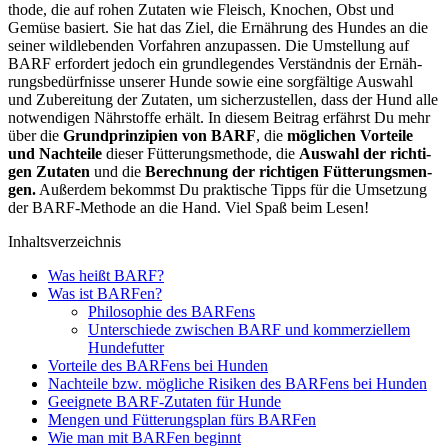
tho­de, die auf rohen Zuta­ten wie Fleisch, Kno­chen, Obst und
Gemü­se basiert. Sie hat das Ziel, die Ernäh­rung des Hun­des an die
sei­ner wild­le­ben­den Vor­fah­ren anzu­pas­sen. Die Umstel­lung auf
BARF erfor­dert jedoch ein grund­le­gen­des Ver­ständ­nis der Ernäh­
rungs­be­dürf­nis­se unse­rer Hun­de sowie eine sorg­fäl­ti­ge Aus­wahl
und Zube­rei­tung der Zuta­ten, um sicher­zu­stel­len, dass der Hund alle
not­wen­di­gen Nähr­stof­fe erhält. In die­sem Bei­trag erfährst Du mehr
über die
Grund­prin­zi­pi­en von BARF
, die
mög­li­chen Vor­tei­le
und Nach­tei­le
die­ser Füt­te­rungs­me­tho­de, die
Aus­wahl der rich­ti­
gen Zuta­ten
und die
Berech­nung der rich­ti­gen Füt­te­rungs­men­
gen.
Außer­dem bekommst Du prak­ti­sche Tipps für die Umset­zung
der BARF-Metho­de an die Hand. Viel Spaß beim Lesen!
Inhalts­ver­zeich­nis
Was heißt BARF?
Was ist BAR­Fen?
Phi­lo­so­phie des BAR­Fens
Unter­schie­de zwi­schen BARF und kom­mer­zi­el­lem
Hun­de­fut­ter
Vor­tei­le des BAR­Fens bei Hun­den
Nach­tei­le bzw. mög­li­che Risi­ken des BAR­Fens bei Hun­den
Geeig­ne­te BARF-Zuta­ten für Hun­de
Men­gen und Füt­te­rungs­plan fürs BAR­Fen
Wie man mit BAR­Fen beginnt