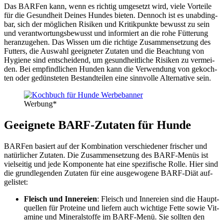
Das BAR­Fen kann, wenn es rich­tig umge­setzt wird, vie­le Vor­tei­le
für die Gesund­heit Dei­nes Hun­des bie­ten. Den­noch ist es unab­ding­
bar, sich der mög­li­chen Risi­ken und Kri­tik­punk­te bewusst zu sein
und ver­ant­wor­tungs­be­wusst und infor­miert an die rohe Füt­te­rung
her­an­zu­ge­hen. Das Wis­sen um die rich­ti­ge Zusam­men­set­zung des
Fut­ters, die Aus­wahl geeig­ne­ter Zuta­ten und die Beach­tung von
Hygie­ne sind ent­schei­dend, um gesund­heit­li­che Risi­ken zu ver­mei­
den. Bei emp­find­li­chen Hun­den kann die Ver­wen­dung von gekoch­
ten oder gedüns­te­ten Bestand­tei­len eine sinn­vol­le Alter­na­ti­ve sein.
Wer­bung*
Geeig­ne­te BARF-Zuta­ten für Hun­de
BAR­Fen basiert auf der Kom­bi­na­ti­on ver­schie­de­ner fri­scher und
natür­li­cher Zuta­ten. Die Zusam­men­set­zung des BARF-Menüs ist
viel­sei­tig und jede Kom­po­nen­te hat eine spe­zi­fi­sche Rol­le. Hier sind
die grund­le­gen­den Zuta­ten für eine aus­ge­wo­ge­ne BARF-Diät auf­
ge­lis­tet:
Fleisch und Inne­rei­en
: Fleisch und Inne­rei­en sind die Haupt­
quel­len für Pro­te­ine und lie­fern auch wich­ti­ge Fet­te sowie Vit­
ami­ne und Mine­ral­stof­fe im BARF-Menü. Sie soll­ten den