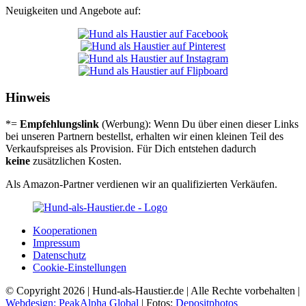
Neuigkeiten und Angebote auf:
Hinweis
*=
Empfehlungslink
(Werbung): Wenn Du über einen dieser Links
bei unseren Partnern bestellst, erhalten wir einen kleinen Teil des
Verkaufspreises als Provision. Für Dich entstehen dadurch
keine
zusätzlichen Kosten.
Als Amazon-Partner verdienen wir an qualifizierten Verkäufen.
Koope­ra­tio­nen
Impres­sum
Daten­schutz
Coo­kie-Ein­stel­lun­gen
© Copyright 2026 | Hund-als-Haustier.de | Alle Rechte vorbehalten |
Webdesign: PeakAlpha Global
| Fotos:
Depositphotos