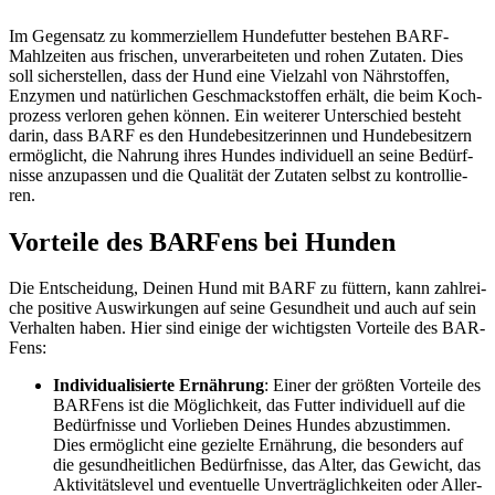
Im Gegen­satz zu kom­mer­zi­el­lem Hun­de­fut­ter bestehen BARF-
Mahl­zei­ten aus fri­schen, unver­ar­bei­te­ten und rohen Zuta­ten. Dies
soll sicher­stel­len, dass der Hund eine Viel­zahl von Nähr­stof­fen,
Enzy­men und natür­li­chen Geschmackstof­fen erhält, die beim Koch­
pro­zess ver­lo­ren gehen kön­nen. Ein wei­te­rer Unter­schied besteht
dar­in, dass BARF es den Hun­de­be­sit­ze­rin­nen und Hun­de­be­sit­zern
ermög­licht, die Nah­rung ihres Hun­des indi­vi­du­ell an sei­ne Bedürf­
nis­se anzu­pas­sen und die Qua­li­tät der Zuta­ten selbst zu kon­trol­lie­
ren.
Vor­tei­le des BAR­Fens bei Hun­den
Die Ent­schei­dung, Dei­nen Hund mit BARF zu füt­tern, kann zahl­rei­
che posi­ti­ve Aus­wir­kun­gen auf sei­ne Gesund­heit und auch auf sein
Ver­hal­ten haben. Hier sind eini­ge der wich­tigs­ten Vor­tei­le des BAR­
Fens:
Indi­vi­dua­li­sier­te Ernäh­rung
: Einer der größ­ten Vor­tei­le des
BAR­Fens ist die Mög­lich­keit, das Fut­ter indi­vi­du­ell auf die
Bedürf­nis­se und Vor­lie­ben Dei­nes Hun­des abzu­stim­men.
Dies ermög­licht eine geziel­te Ernäh­rung, die beson­ders auf
die gesund­heit­li­chen Bedürf­nis­se, das Alter, das Gewicht, das
Akti­vi­täts­le­vel und even­tu­el­le Unver­träg­lich­kei­ten oder All­er­