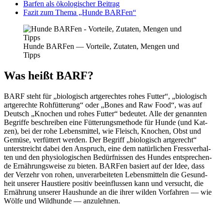
Bar­fen als öko­lo­gi­scher Bei­trag
Fazit zum The­ma „Hun­de BAR­Fen“
Hun­de BAR­Fen — Vor­tei­le, Zuta­ten, Men­gen und
Tipps
Was heißt BARF?
BARF steht für „bio­lo­gisch art­ge­rech­tes rohes Fut­ter“, „bio­lo­gisch
art­ge­rech­te Roh­füt­te­rung“ oder „Bones and Raw Food“, was auf
Deutsch „Kno­chen und rohes Fut­ter“ bedeu­tet. Alle der genann­ten
Begrif­fe beschrei­ben eine Füt­te­rungs­me­tho­de für Hun­de (und Kat­
zen), bei der rohe Lebens­mit­tel, wie Fleisch, Kno­chen, Obst und
Gemü­se, ver­füt­tert wer­den. Der Begriff „bio­lo­gisch art­ge­recht“
unter­streicht dabei den Anspruch, eine dem natür­li­chen Fress­ver­hal­
ten und den phy­sio­lo­gi­schen Bedürf­nis­sen des Hun­des ent­spre­chen­
de Ernäh­rungs­wei­se zu bie­ten. BAR­Fen basiert auf der Idee, dass
der Ver­zehr von rohen, unver­ar­bei­te­ten Lebens­mit­teln die Gesund­
heit unse­rer Haus­tie­re posi­tiv beein­flus­sen kann und ver­sucht, die
Ernäh­rung unse­rer Haus­hun­de an die ihrer wil­den Vor­fah­ren — wie
Wöl­fe und Wild­hun­de — anzu­leh­nen.