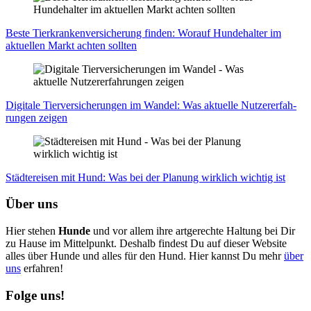
Bes­te Tier­kran­ken­ver­si­che­rung fin­den: Wor­auf Hun­de­hal­ter im
aktu­el­len Markt ach­ten soll­ten
Digi­ta­le Tier­ver­si­che­run­gen im Wan­del: Was aktu­el­le Nut­zer­er­fah­
run­gen zei­gen
Städ­te­rei­sen mit Hund: Was bei der Pla­nung wirk­lich wich­tig ist
Über uns
Hier stehen
Hunde
und vor allem ihre artgerechte Haltung bei Dir
zu Hause im Mittelpunkt. Deshalb findest Du auf dieser Website
alles über Hunde und alles für den Hund. Hier kannst Du mehr
über
uns
erfahren!
Folge uns!