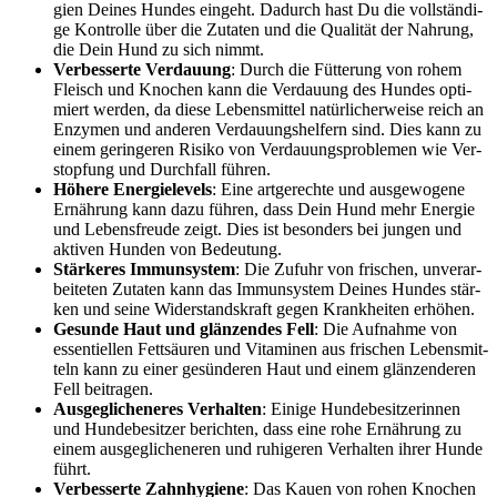
gien Dei­nes Hun­des ein­geht. Dadurch hast Du die voll­stän­di­
ge Kon­trol­le über die Zuta­ten und die Qua­li­tät der Nah­rung,
die Dein Hund zu sich nimmt.
Ver­bes­ser­te Ver­dau­ung
: Durch die Füt­te­rung von rohem
Fleisch und Kno­chen kann die Ver­dau­ung des Hun­des opti­
miert wer­den, da die­se Lebens­mit­tel natür­li­cher­wei­se reich an
Enzy­men und ande­ren Ver­dau­ungs­hel­fern sind. Dies kann zu
einem gerin­ge­ren Risi­ko von Ver­dau­ungs­pro­ble­men wie Ver­
stop­fung und Durch­fall füh­ren.
Höhe­re Ener­gie­le­vels
: Eine art­ge­rech­te und aus­ge­wo­ge­ne
Ernäh­rung kann dazu füh­ren, dass Dein Hund mehr Ener­gie
und Lebens­freu­de zeigt. Dies ist beson­ders bei jun­gen und
akti­ven Hun­den von Bedeu­tung.
Stär­ke­res Immun­sys­tem
: Die Zufuhr von fri­schen, unver­ar­
bei­te­ten Zuta­ten kann das Immun­sys­tem Dei­nes Hun­des stär­
ken und sei­ne Wider­stands­kraft gegen Krank­hei­ten erhö­hen.
Gesun­de Haut und glän­zen­des Fell
: Die Auf­nah­me von
essen­ti­el­len Fett­säu­ren und Vit­ami­nen aus fri­schen Lebens­mit­
teln kann zu einer gesün­de­ren Haut und einem glän­zen­de­ren
Fell bei­tra­gen.
Aus­ge­gli­che­ne­res Ver­hal­ten
: Eini­ge Hun­de­be­sit­ze­rin­nen
und Hun­de­be­sit­zer berich­ten, dass eine rohe Ernäh­rung zu
einem aus­ge­gli­che­ne­ren und ruhi­ge­ren Ver­hal­ten ihrer Hun­de
führt.
Ver­bes­ser­te Zahn­hy­gie­ne
: Das Kau­en von rohen Kno­chen