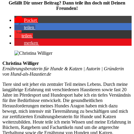
Gefällt Dir unser Bei­trag? Dann tei­le ihn doch mit Dei­nen
Freun­den!
Pocket
tei­len
tei­len
mer­ken
Christina Williger
Ernährungsberaterin für Hunde & Katzen | Autorin | Gründerin
von Hund-als-Haustier.de
Tiere sind seit jeher ein zentraler Teil meines Lebens. Durch meine
langjährige Erfahrung mit verschiedenen Haustieren sowie fast 20
Jahre im Pferdesport und Hundesport habe ich ein tiefes Verständnis
für ihre Bedürfnisse entwickelt. Die gesundheitlichen
Herausforderungen meines Hundes Aragon haben mich dazu
bewegt, mich intensiv mit Tierernährung zu beschäftigen und mich
zur zertifizierten Ernährungsberaterin für Hunde und Katzen
weiterzubilden. Heute teile ich mein Wissen und meine Erfahrung in
Büchern, Ratgebern und Fachartikeln rund um die artgerechte
Tierhaltung sowie die Ernährung von Hunden und Katzen.