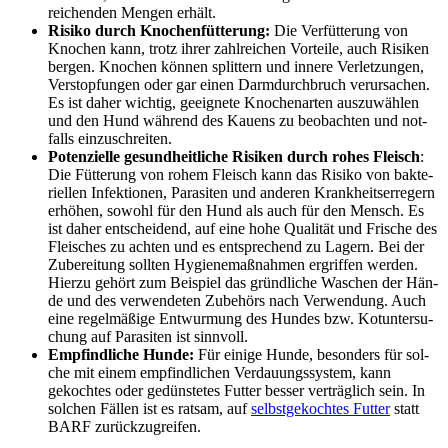
rei­chen­den Men­gen erhält.
Risi­ko durch Kno­chen­füt­te­rung:
Die Ver­füt­te­rung von
Kno­chen kann, trotz ihrer zahl­rei­chen Vor­tei­le, auch Risi­ken
ber­gen. Kno­chen kön­nen split­tern und inne­re Ver­let­zun­gen,
Ver­stop­fun­gen oder gar einen Darm­durch­bruch ver­ur­sa­chen.
Es ist daher wich­tig, geeig­ne­te Kno­chen­ar­ten aus­zu­wäh­len
und den Hund wäh­rend des Kau­ens zu beob­ach­ten und not­
falls ein­zu­schrei­ten.
Poten­zi­el­le gesund­heit­li­che Risi­ken durch rohes Fleisch
:
Die Füt­te­rung von rohem Fleisch kann das Risi­ko von bak­te­
ri­el­len Infek­tio­nen, Para­si­ten und ande­ren Krank­heits­er­re­gern
erhö­hen, sowohl für den Hund als auch für den Mensch. Es
ist daher ent­schei­dend, auf eine hohe Qua­li­tät und Fri­sche des
Flei­sches zu ach­ten und es ent­spre­chend zu Lagern. Bei der
Zube­rei­tung soll­ten Hygie­ne­maß­nah­men ergrif­fen wer­den.
Hier­zu gehört zum Bei­spiel das gründ­li­che Waschen der Hän­
de und des ver­wen­de­ten Zube­hörs nach Ver­wen­dung. Auch
eine regel­mä­ßi­ge Ent­wur­mung des Hun­des bzw. Kot­un­ter­su­
chung auf Para­si­ten ist sinn­voll.
Emp­find­li­che Hun­de:
Für eini­ge Hun­de, beson­ders für sol­
che mit einem emp­find­li­chen Ver­dau­ungs­sys­tem, kann
gekoch­tes oder gedüns­te­tes Fut­ter bes­ser ver­träg­lich sein. In
sol­chen Fäl­len ist es rat­sam, auf
selbst­ge­koch­tes Fut­ter
statt
BARF zurück­zu­grei­fen.