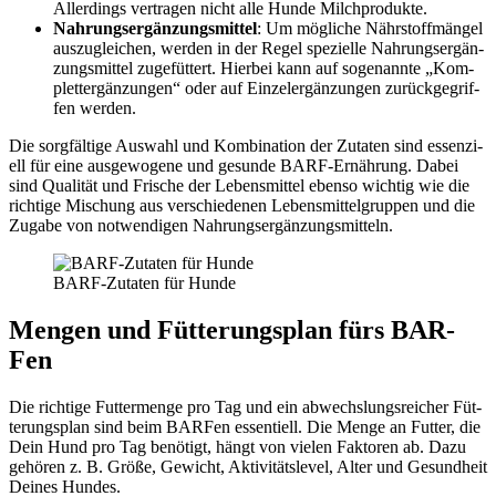
Aller­dings ver­tra­gen nicht alle Hun­de Milch­pro­duk­te.
Nah­rungs­er­gän­zungs­mit­tel
: Um mög­li­che Nähr­stoff­män­gel
aus­zu­glei­chen, wer­den in der Regel spe­zi­el­le Nah­rungs­er­gän­
zungs­mit­tel zuge­füt­tert. Hier­bei kann auf soge­nann­te „Kom­
plet­ter­gän­zun­gen“ oder auf Ein­zel­er­gän­zun­gen zurück­ge­grif­
fen wer­den.
Die sorg­fäl­ti­ge Aus­wahl und Kom­bi­na­ti­on der Zuta­ten sind essen­zi­
ell für eine aus­ge­wo­ge­ne und gesun­de BARF-Ernäh­rung. Dabei
sind Qua­li­tät und Fri­sche der Lebens­mit­tel eben­so wich­tig wie die
rich­ti­ge Mischung aus ver­schie­de­nen Lebens­mit­tel­grup­pen und die
Zuga­be von not­wen­di­gen Nah­rungs­er­gän­zungs­mit­teln.
BARF-Zuta­ten für Hun­de
Men­gen und Füt­te­rungs­plan fürs BAR­
Fen
Die rich­ti­ge Fut­ter­men­ge pro Tag und ein abwechs­lungs­rei­cher Füt­
te­rungs­plan sind beim BAR­Fen essen­ti­ell. Die Men­ge an Fut­ter, die
Dein Hund pro Tag benö­tigt, hängt von vie­len Fak­to­ren ab. Dazu
gehö­ren z. B. Grö­ße, Gewicht, Akti­vi­täts­le­vel, Alter und Gesund­heit
Dei­nes Hun­des.