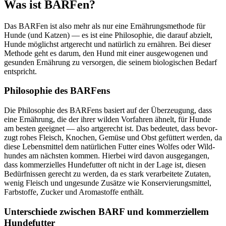
Was ist BAR­Fen?
Das BAR­Fen ist also mehr als nur eine Ernäh­rungs­me­tho­de für
Hun­de (und Kat­zen) — es ist eine Phi­lo­so­phie, die dar­auf abzielt,
Hun­de mög­lichst art­ge­recht und natür­lich zu ernäh­ren. Bei die­ser
Metho­de geht es dar­um, den Hund mit einer aus­ge­wo­ge­nen und
gesun­den Ernäh­rung zu ver­sor­gen, die sei­nem bio­lo­gi­schen Bedarf
ent­spricht.
Phi­lo­so­phie des BAR­Fens
Die Phi­lo­so­phie des BAR­Fens basiert auf der Über­zeu­gung, dass
eine Ernäh­rung, die der ihrer wil­den Vor­fah­ren ähnelt, für Hun­de
am bes­ten geeig­net — also art­ge­recht ist. Das bedeu­tet, dass bevor­
zugt rohes Fleisch, Kno­chen, Gemü­se und Obst gefüt­tert wer­den, da
die­se Lebens­mit­tel dem natür­li­chen Fut­ter eines Wol­fes oder Wild­
hun­des am nächs­ten kom­men. Hier­bei wird davon aus­ge­gan­gen,
dass kom­mer­zi­el­les Hun­de­fut­ter oft nicht in der Lage ist, die­sen
Bedürf­nis­sen gerecht zu wer­den, da es stark ver­ar­bei­te­te Zuta­ten,
wenig Fleisch und unge­sun­de Zusät­ze wie Kon­ser­vie­rungs­mit­tel,
Farb­stof­fe, Zucker und Aro­ma­stof­fe ent­hält.
Unter­schie­de zwi­schen BARF und kom­mer­zi­el­lem
Hun­de­fut­ter