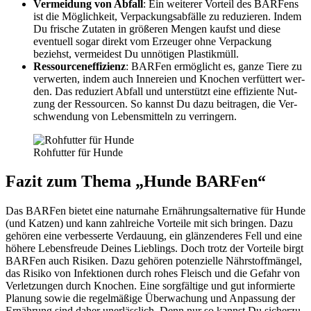
Ver­mei­dung von Abfall
: Ein wei­te­rer Vor­teil des BAR­Fens
ist die Mög­lich­keit, Ver­pa­ckungs­ab­fäl­le zu redu­zie­ren. Indem
Du fri­sche Zuta­ten in grö­ße­ren Men­gen kaufst und die­se
even­tu­ell sogar direkt vom Erzeu­ger ohne Ver­pa­ckung
beziehst, ver­mei­dest Du unnö­ti­gen Plas­tik­müll.
Res­sour­cen­ef­fi­zi­enz
: BAR­Fen ermög­licht es, gan­ze Tie­re zu
ver­wer­ten, indem auch Inne­rei­en und Kno­chen ver­füt­tert wer­
den. Das redu­ziert Abfall und unter­stützt eine effi­zi­en­te Nut­
zung der Res­sour­cen. So kannst Du dazu bei­tra­gen, die Ver­
schwen­dung von Lebens­mit­teln zu ver­rin­gern.
Roh­fut­ter für Hun­de
Fazit zum The­ma „Hun­de BAR­Fen“
Das BAR­Fen bie­tet eine natur­na­he Ernäh­rungs­al­ter­na­ti­ve für Hun­de
(und Kat­zen) und kann zahl­rei­che Vor­tei­le mit sich brin­gen. Dazu
gehö­ren eine ver­bes­ser­te Ver­dau­ung, ein glän­zen­de­res Fell und eine
höhe­re Lebens­freu­de Dei­nes Lieb­lings. Doch trotz der Vor­tei­le birgt
BAR­Fen auch Risi­ken. Dazu gehö­ren poten­zi­el­le Nähr­stoff­män­gel,
das Risi­ko von Infek­tio­nen durch rohes Fleisch und die Gefahr von
Ver­let­zun­gen durch Kno­chen. Eine sorg­fäl­ti­ge und gut infor­mier­te
Pla­nung sowie die regel­mä­ßi­ge Über­wa­chung und Anpas­sung der
Ernäh­rung sind daher uner­läss­lich. Denn nur so kannst Du sicher­zu­