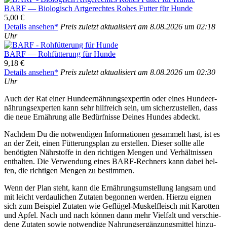
BARF — Bio­lo­gisch Art­ge­rech­tes Rohes Fut­ter für Hun­de
5,00 €
Details anse­hen*
Preis zuletzt aktua­li­siert am 8.08.2026 um 02:18
Uhr
BARF — Roh­füt­te­rung für Hun­de
9,18 €
Details anse­hen*
Preis zuletzt aktua­li­siert am 8.08.2026 um 02:30
Uhr
Auch der Rat einer Hun­de­er­näh­rungs­exper­tin oder eines Hun­de­er­
näh­rungs­exper­ten kann sehr hilf­reich sein, um sicher­zu­stel­len, dass
die neue Ernäh­rung alle Bedürf­nis­se Dei­nes Hun­des abdeckt.
Nach­dem Du die not­wen­di­gen Infor­ma­tio­nen gesam­melt hast, ist es
an der Zeit, einen Füt­te­rungs­plan zu erstel­len. Die­ser soll­te alle
benö­tig­ten Nähr­stof­fe in den rich­ti­gen Men­gen und Ver­hält­nis­sen
ent­hal­ten. Die Ver­wen­dung eines BARF-Rech­ners kann dabei hel­
fen, die rich­ti­gen Men­gen zu bestim­men.
Wenn der Plan steht, kann die Ernäh­rungs­um­stel­lung lang­sam und
mit leicht ver­dau­li­chen Zuta­ten begon­nen wer­den. Hier­zu eig­nen
sich zum Bei­spiel Zuta­ten wie Geflü­gel-Mus­kel­fleisch mit Karot­ten
und Apfel. Nach und nach kön­nen dann mehr Viel­falt und ver­schie­
de­ne Zuta­ten sowie not­wen­di­ge Nah­rungs­er­gän­zungs­mit­tel hin­zu­