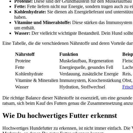
Pro­te­ine:
Die­se sind der Grund­bau­stein für den Mus­kel­auf­bau un
Fet­te:
Fet­te lie­fern nicht nur Ener­gie, son­dern tra­gen auch 
Koh­len­hy­dra­te:
Sie die­nen als Ener­gie­lie­fe­rant und unter­stü
haben.
Vit­ami­ne und Mine­ral­stof­fe:
Die­se stär­ken das Immun­sys­tem 
um ent­hält.
Was­ser:
Der viel­leicht wich­tigs­te Bestand­teil. Dein Hund soll­t
Eine Tabel­le, die die ver­schie­de­nen Nähr­stof­fe und deren Vor­tei­le dar
Nähr­stoff
Funk­ti­on
Bei­sp
Pro­te­ine
Mus­kel­auf­bau, Rege­ne­ra­ti­on
Fleis
Fet­te
Ener­gie­quel­le, gesun­des Fell
Lachs­
Koh­len­hy­dra­te
Ver­dau­ung, zusätz­li­che Ener­gie
Reis, 
Vit­ami­ne & Mine­ra­li­en
Immun­sys­tem, Kno­chen­stär­kung
Obst,
Was­ser
Hydra­ti­on, Stoff­wech­sel
Fri­sc
Die rich­ti­ge Balan­ce die­ser Nähr­stof­fe ist essen­zi­ell, um eine gesun
rat­sam, sich beim Kauf des Fut­ters genau die Zusam­men­set­zung anzu­
Wie Du hoch­wer­ti­ges Fut­ter erkennst
Hoch­wer­ti­ges Hun­de­fut­ter zu erken­nen, ist nicht immer ein­fach. Die 