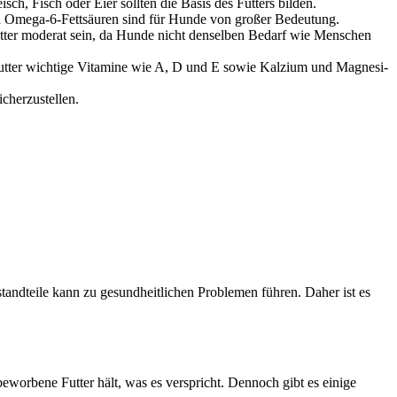
isch, Fisch oder Eier soll­ten die Basis des Fut­ters bil­den.
d Ome­ga-6-Fett­säu­ren sind für Hun­de von gro­ßer Bedeu­tung.
m Fut­ter mode­rat sein, da Hun­de nicht den­sel­ben Bedarf wie Men­schen
t­ter wich­ti­ge Vit­ami­ne wie A, D und E sowie Kal­zi­um und Magne­si­
her­zu­stel­len.
tand­tei­le kann zu gesund­heit­li­chen Pro­ble­men füh­ren. Daher ist es
ewor­be­ne Fut­ter hält, was es ver­spricht. Den­noch gibt es eini­ge