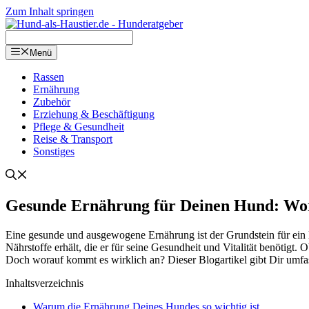
Zum Inhalt springen
Menü
Ras­sen
Ernäh­rung
Zube­hör
Erzie­hung & Beschäf­ti­gung
Pfle­ge & Gesund­heit
Rei­se & Trans­port
Sons­ti­ges
Gesun­de Ernäh­rung für Dei­nen Hund: Wor­a
Eine gesun­de und aus­ge­wo­ge­ne Ernäh­rung ist der Grund­stein für ein l
Nähr­stof­fe erhält, die er für sei­ne Gesund­heit und Vita­li­tät benö­tigt.
Doch wor­auf kommt es wirk­lich an? Die­ser Blog­ar­ti­kel gibt Dir umfas­
Inhalts­ver­zeich­nis
War­um die Ernäh­rung Dei­nes Hun­des so wich­tig ist