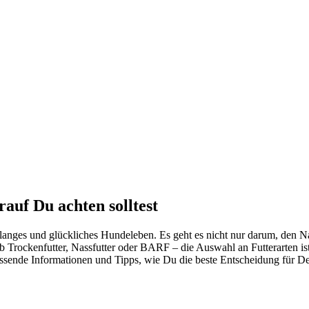
uf Du ach­ten soll­test
an­ges und glück­li­ches Hun­de­le­ben. Es geht es nicht nur dar­um, den Na
 Ob Tro­cken­fut­ter, Nass­fut­ter oder BARF – die Aus­wahl an Fut­ter­ar­ten 
sen­de Infor­ma­tio­nen und Tipps, wie Du die bes­te Ent­schei­dung für Dei­n