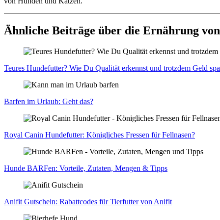
von Hunden und Katzen.
Ähnliche Beiträge über die Ernährung vo
Teu­res Hun­de­fut­ter? Wie Du Qua­li­tät erkennst und trotz­dem Geld spa
Bar­fen im Urlaub: Geht das?
Roy­al Canin Hun­de­fut­ter: König­li­ches Fres­sen für Fell­na­sen?
Hun­de BAR­Fen: Vor­tei­le, Zuta­ten, Men­gen & Tipps
Ani­fit Gut­schein: Rabatt­codes für Tier­fut­ter von Ani­fit