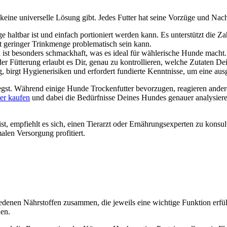
ei­ne uni­ver­sel­le Lösung gibt. Jedes Fut­ter hat sei­ne Vor­zü­ge und Nach­te
­ge halt­bar ist und ein­fach por­tio­niert wer­den kann. Es unter­stützt die Z
 gerin­ger Trink­men­ge pro­ble­ma­tisch sein kann.
ist beson­ders schmack­haft, was es ide­al für wäh­le­ri­sche Hun­de macht. Al
r Füt­te­rung erlaubt es Dir, genau zu kon­trol­lie­ren, wel­che Zuta­ten Dei
ig, birgt Hygie­ne­ri­si­ken und erfor­dert fun­dier­te Kennt­nis­se, um eine aus
legst. Wäh­rend eini­ge Hun­de Tro­cken­fut­ter bevor­zu­gen, reagie­ren ande­
ter kau­fen
und dabei die Bedürf­nis­se Dei­nes Hun­des genau­er ana­ly­sie­r
, emp­fiehlt es sich, einen Tier­arzt oder Ernäh­rungs­exper­ten zu kon­sul­ti
len Ver­sor­gung pro­fi­tiert.
e­nen Nähr­stof­fen zusam­men, die jeweils eine wich­ti­ge Funk­ti­on erfül­l
hen.