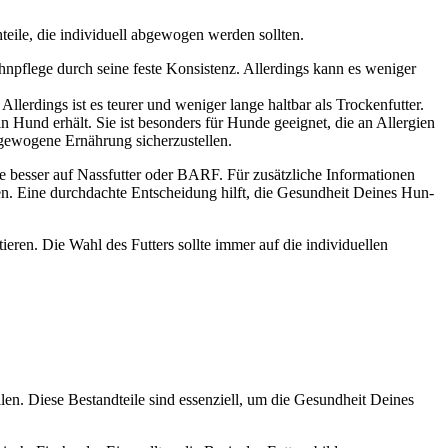
i­le, die indi­vi­du­ell abge­wo­gen wer­den soll­ten.
ahn­pfle­ge durch sei­ne fes­te Kon­sis­tenz. Aller­dings kann es weni­ger
ler­dings ist es teu­rer und weni­ger lan­ge halt­bar als Tro­cken­fut­ter.
n Hund erhält. Sie ist beson­ders für Hun­de geeig­net, die an All­er­gien
­ge­wo­ge­ne Ernäh­rung sicher­zu­stel­len.
re bes­ser auf Nass­fut­ter oder BARF. Für zusätz­li­che Infor­ma­tio­nen
en. Eine durch­dach­te Ent­schei­dung hilft, die Gesund­heit Dei­nes Hun­
e­ren. Die Wahl des Fut­ters soll­te immer auf die indi­vi­du­el­len
en. Die­se Bestand­tei­le sind essen­zi­ell, um die Gesund­heit Dei­nes