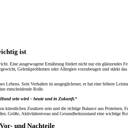
ch­tig ist
cht. Eine aus­ge­wo­ge­ne Ernäh­rung för­dert nicht nur ein glän­zen­des 
er­ge­wicht, Gelenk­pro­ble­men oder All­er­gien vor­zu­beu­gen und stärkt
s Lebens. Sein Ver­hal­ten ist aus­ge­gli­che­ner, er hat eine höhe­re Leis­t
ine ent­schei­den­de Rol­le.
n Hund sein wird – heu­te und in Zukunft.“
von künst­li­chen Zusät­zen sein und die rich­ti­ge Balan­ce aus Pro­te­inen, F
lter, Grö­ße, Akti­vi­täts­ni­veau und Gesund­heits­zu­stand eine wich­ti­ge Rol­
 Vor- und Nach­tei­le