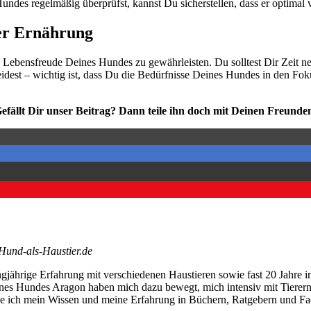
n­des regel­mä­ßig über­prüfst, kannst Du sicher­stel­len, dass er opti­mal 
der Ernäh­rung
 Lebens­freu­de Dei­nes Hun­des zu gewähr­leis­ten. Du soll­test Dir Zeit neh
i­dest – wich­tig ist, dass Du die Bedürf­nis­se Dei­nes Hun­des in den Fok
efällt Dir unser Bei­trag? Dann tei­le ihn doch mit Dei­nen Freun­de
Hund-als-Haustier.de
angjährige Erfahrung mit verschiedenen Haustieren sowie fast 20 Jahre i
nes Hundes Aragon haben mich dazu bewegt, mich intensiv mit Tierernä
le ich mein Wissen und meine Erfahrung in Büchern, Ratgebern und Fac