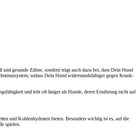
Fell und gesun­de Zäh­ne, son­dern trägt auch dazu bei, dass Dein Hund
 das Immun­sys­tem, sodass Dein Hund wider­stands­fä­hi­ger gegen Krank­
ungs­fä­hig­keit und lebt oft län­ger als Hun­de, deren Ernäh­rung nicht auf
et­ten und Koh­len­hy­dra­ten bie­ten. Beson­ders wich­tig ist es, auf die
le spie­len.