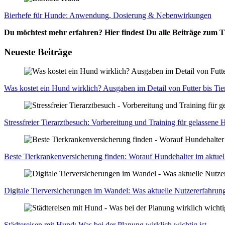
Bier­he­fe für Hun­de: Anwen­dung, Dosie­rung & Neben­wir­kun­gen
Du möchtest mehr erfahren? Hier findest Du alle Beiträge zum
Neueste Beiträge
Was kos­tet ein Hund wirk­lich? Aus­ga­ben im Detail von Fut­ter bis Tier
Stress­frei­er Tier­arzt­be­such: Vor­be­rei­tung und Trai­ning für gelas­se­ne
Bes­te Tier­kran­ken­ver­si­che­rung fin­den: Wor­auf Hun­de­hal­ter im aktu­el
Digi­ta­le Tier­ver­si­che­run­gen im Wan­del: Was aktu­el­le Nut­zer­er­fah­run
Städ­te­rei­sen mit Hund: Was bei der Pla­nung wirk­lich wich­tig ist