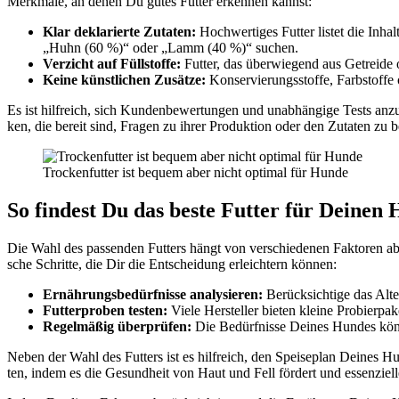
Merk­ma­le, an denen Du gutes Fut­ter erken­nen kannst:
Klar dekla­rier­te Zuta­ten:
Hoch­wer­ti­ges Fut­ter lis­tet die Inha
„Huhn (60 %)“ oder „Lamm (40 %)“ suchen.
Ver­zicht auf Füll­stof­fe:
Fut­ter, das über­wie­gend aus Getrei­de od
Kei­ne künst­li­chen Zusät­ze:
Kon­ser­vie­rungs­stof­fe, Farb­stof
Es ist hilf­reich, sich Kun­den­be­wer­tun­gen und unab­hän­gi­ge Tests anzu
ken, die bereit sind, Fra­gen zu ihrer Pro­duk­ti­on oder den Zuta­ten zu bea
Tro­cken­fut­ter ist bequem aber nicht opti­mal für Hun­de
So fin­dest Du das bes­te Fut­ter für Dei­nen
Die Wahl des pas­sen­den Fut­ters hängt von ver­schie­de­nen Fak­to­ren ab. D
sche Schrit­te, die Dir die Ent­schei­dung erleich­tern kön­nen:
Ernäh­rungs­be­dürf­nis­se ana­ly­sie­ren:
Berück­sich­ti­ge das Alte
Fut­ter­pro­ben tes­ten:
Vie­le Her­stel­ler bie­ten klei­ne Pro­bier­p
Regel­mä­ßig über­prü­fen:
Die Bedürf­nis­se Dei­nes Hun­des kön­
Neben der Wahl des Fut­ters ist es hilf­reich, den Spei­se­plan Dei­nes Hu
ten, indem es die Gesund­heit von Haut und Fell för­dert und essen­zi­el­le