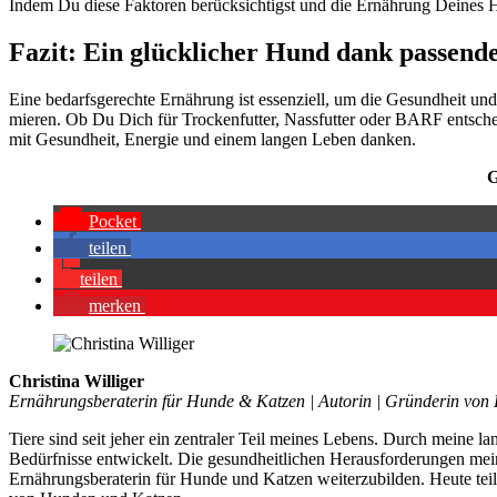
Indem Du die­se Fak­to­ren berück­sich­tigst und die Ernäh­rung Dei­nes Hu
Fazit: Ein glück­li­cher Hund dank pas­sen­
Eine bedarfs­ge­rech­te Ernäh­rung ist essen­zi­ell, um die Gesund­heit und
mie­ren. Ob Du Dich für Tro­cken­fut­ter, Nass­fut­ter oder BARF ent­sche
mit Gesund­heit, Ener­gie und einem lan­gen Leben dan­ken.
G
Pocket
tei­len
tei­len
mer­ken
Christina Williger
Ernährungsberaterin für Hunde & Katzen | Autorin | Gründerin von 
Tiere sind seit jeher ein zentraler Teil meines Lebens. Durch meine l
Bedürfnisse entwickelt. Die gesundheitlichen Herausforderungen mei
Ernährungsberaterin für Hunde und Katzen weiterzubilden. Heute tei