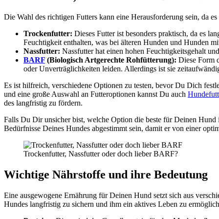
Die Wahl des rich­ti­gen Fut­ters kann eine Her­aus­for­de­rung sein, da es k
Tro­cken­fut­ter:
Die­ses Fut­ter ist beson­ders prak­tisch, da es lan
Feuch­tig­keit ent­hal­ten, was bei älte­ren Hun­den und Hun­den mit
Nass­fut­ter:
Nass­fut­ter hat einen hohen Feuch­tig­keits­ge­halt und 
BARF
(Bio­lo­gisch Art­ge­rech­te Roh­füt­te­rung):
Die­se Form de
oder Unver­träg­lich­kei­ten lei­den. Aller­dings ist sie zeit­auf­wän­d
Es ist hilf­reich, ver­schie­de­ne Optio­nen zu tes­ten, bevor Du Dich fest­
und eine gro­ße Aus­wahl an Fut­ter­op­tio­nen kannst Du auch
Hun­de­fut­
des lang­fris­tig zu för­dern.
Falls Du Dir unsi­cher bist, wel­che Opti­on die bes­te für Dei­nen Hund ist
Bedürf­nis­se Dei­nes Hun­des abge­stimmt sein, damit er von einer opti­ma­
Tro­cken­fut­ter, Nass­fut­ter oder doch lie­ber BARF?
Wich­ti­ge Nähr­stof­fe und ihre Bedeu­tung
Eine aus­ge­wo­ge­ne Ernäh­rung für Dei­nen Hund setzt sich aus ver­schie­d
Hun­des lang­fris­tig zu sichern und ihm ein akti­ves Leben zu ermög­li­c