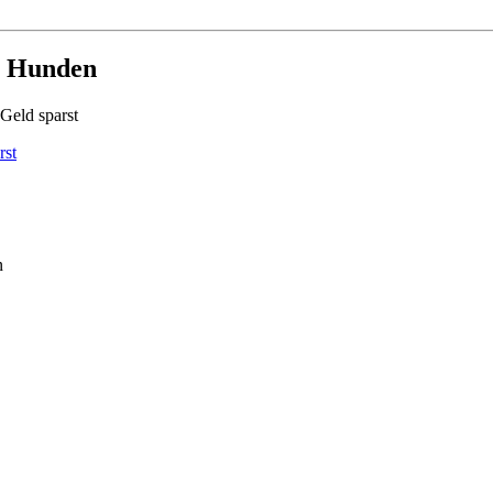
n Hunden
rst