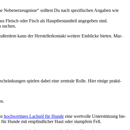
sche Neben­er­zeug­nis­se“ soll­test Du nach spe­zi­fi­schen Anga­ben wie
 dass Fleisch oder Fisch als Haupt­be­stand­teil ange­ge­ben sind.
zu suchen.
ßer­dem kann der Her­stel­ler­kon­takt wei­te­re Ein­bli­cke bie­ten. Mar­
chrän­kun­gen spie­len dabei eine zen­tra­le Rol­le. Hier eini­ge prak­ti­
en.
ann
hoch­wer­ti­ges Lachs­öl für Hun­de
eine wert­vol­le Unter­stüt­zung bie­
ft für Hun­de mit emp­find­li­cher Haut oder stump­fem Fell.