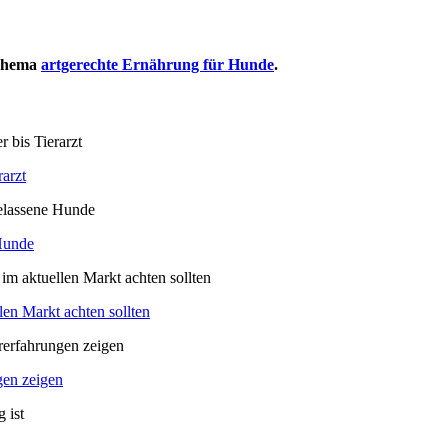
 Thema
artgerechte Ernährung für Hunde
.
­arzt
 Hun­de
­len Markt ach­ten soll­ten
­gen zei­gen