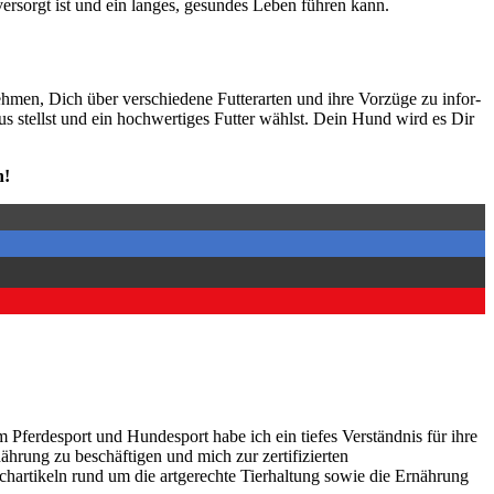
ver­sorgt ist und ein lan­ges, gesun­des Leben füh­ren kann.
­men, Dich über ver­schie­de­ne Fut­ter­ar­ten und ihre Vor­zü­ge zu infor­
us stellst und ein hoch­wer­ti­ges Fut­ter wählst. Dein Hund wird es Dir
n!
m Pferdesport und Hundesport habe ich ein tiefes Verständnis für ihre
hrung zu beschäftigen und mich zur zertifizierten
hartikeln rund um die artgerechte Tierhaltung sowie die Ernährung