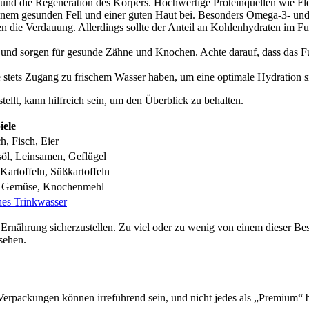
d die Rege­ne­ra­ti­on des Kör­pers. Hoch­wer­ti­ge Pro­te­in­quel­len wie Fle
zu einem gesun­den Fell und einer guten Haut bei. Beson­ders Ome­ga-3- un
t­zen die Ver­dau­ung. Aller­dings soll­te der Anteil an Koh­len­hy­dra­ten i
und sor­gen für gesun­de Zäh­ne und Kno­chen. Ach­te dar­auf, dass das Fu
e stets Zugang zu fri­schem Was­ser haben, um eine opti­ma­le Hydra­ti­on sic
­stellt, kann hilf­reich sein, um den Über­blick zu behal­ten.
ie­le
ch, Fisch, Eier
öl, Lein­sa­men, Geflü­gel
Kar­tof­feln, Süß­kar­tof­feln
 Gemü­se, Kno­chen­mehl
hes Trink­was­ser
­de Ernäh­rung sicher­zu­stel­len. Zu viel oder zu wenig von einem die­ser Bes
se­hen.
Ver­pa­ckun­gen kön­nen irre­füh­rend sein, und nicht jedes als „Pre­mi­um“ b