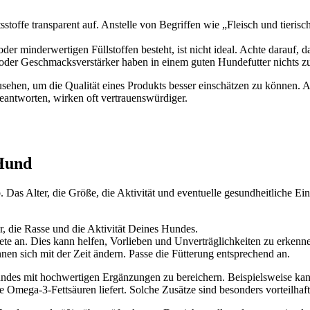
lts­stof­fe trans­pa­rent auf. Anstel­le von Begrif­fen wie „Fleisch und tie­ri­
er min­der­wer­ti­gen Füll­stof­fen besteht, ist nicht ide­al. Ach­te dar­auf,
­fe oder Geschmacks­ver­stär­ker haben in einem guten Hun­de­fut­ter nichts 
­se­hen, um die Qua­li­tät eines Pro­dukts bes­ser ein­schät­zen zu kön­nen. Au
nt­wor­ten, wir­ken oft ver­trau­ens­wür­di­ger.
 Hund
as Alter, die Grö­ße, die Akti­vi­tät und even­tu­el­le gesund­heit­li­che Ein­s
r, die Ras­se und die Akti­vi­tät Dei­nes Hun­des.
a­ke­te an. Dies kann hel­fen, Vor­lie­ben und Unver­träg­lich­kei­ten zu erken­n
nen sich mit der Zeit ändern. Pas­se die Füt­te­rung ent­spre­chend an.
n­des mit hoch­wer­ti­gen Ergän­zun­gen zu berei­chern. Bei­spiels­wei­se k
 Ome­ga-3-Fett­säu­ren lie­fert. Sol­che Zusät­ze sind beson­ders vor­teil­ha