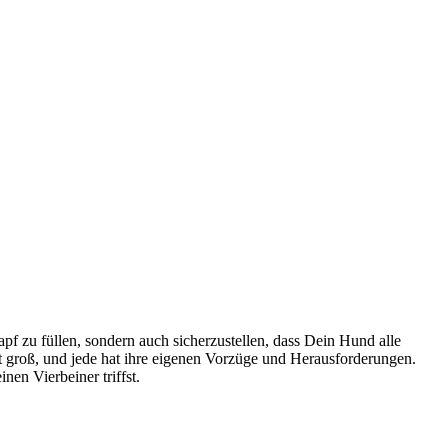
pf zu fül­len, son­dern auch sicher­zu­stel­len, dass Dein Hund alle
ist groß, und jede hat ihre eige­nen Vor­zü­ge und Her­aus­for­de­run­gen.
en Vier­bei­ner triffst.