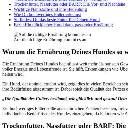
Tro­cken­fut­ter, Nass­fut­ter oder BARF: Die Vor- und Nach­tei­le
Wich­ti­ge Nähr­stof­fe und ihre Bedeu­tung
Wie Du hoch­wer­ti­ges Fut­ter erkennst
So fin­dest Du das bes­te Fut­ter für Dei­nen Hund
Fazit: Ein glück­li­cher Hund dank pas­sen­der Ernäh­rung
Auf die rich­ti­ge Ernäh­rung kommt es an
War­um die Ernäh­rung Dei­nes Hun­des so wi
Die Ernäh­rung Dei­nes Hun­des beein­flusst weit mehr als nur sein Gewi
vol­ler Ener­gie und Lebens­freu­de ist. Sie hilft, Erkran­kun­gen wie Üb
hei­ten wird.
Ein Hund, der opti­mal ernährt wird, zeigt dies in vie­len Berei­chen sei­ne
ihre Bedürf­nis­se abge­stimmt ist. Dabei spielt die Qua­li­tät des Fut­ters e
„Die Qua­li­tät des Fut­ters bestimmt, wie glück­lich und gesund Dei
Ein hoch­wer­ti­ges Fut­ter soll­te aus natür­li­chen Zuta­ten bestehen, frei 
indi­vi­du­el­len Bedürf­nis­se des Hun­des ein­zu­ge­hen, da Fak­to­ren wie A
Tro­cken­fut­ter, Nass­fut­ter oder BARF: Die