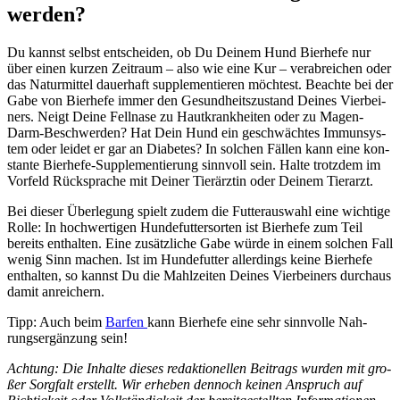
wer­den?
Du kannst selbst ent­schei­den, ob Du Dei­nem Hund Bier­he­fe nur
über einen kur­zen Zeit­raum – also wie eine Kur – ver­ab­rei­chen oder
das Natur­mit­tel dau­er­haft sup­ple­men­tie­ren möch­test. Beach­te bei der
Gabe von Bier­he­fe immer den Gesund­heits­zu­stand Dei­nes Vier­bei­
ners. Neigt Dei­ne Fell­na­se zu Haut­krank­hei­ten oder zu Magen-
Darm-Beschwer­den? Hat Dein Hund ein geschwäch­tes Immun­sys­
tem oder lei­det er gar an Dia­be­tes? In sol­chen Fäl­len kann eine kon­
stan­te Bier­he­fe-Sup­ple­men­tie­rung sinn­voll sein. Hal­te trotz­dem im
Vor­feld Rück­spra­che mit Dei­ner Tier­ärz­tin oder Dei­nem Tier­arzt.
Bei die­ser Über­le­gung spielt zudem die Fut­ter­aus­wahl eine wich­ti­ge
Rol­le: In hoch­wer­ti­gen Hun­de­fut­ter­sor­ten ist Bier­he­fe zum Teil
bereits ent­hal­ten. Eine zusätz­li­che Gabe wür­de in einem sol­chen Fall
wenig Sinn machen. Ist im Hun­de­fut­ter aller­dings kei­ne Bier­he­fe
ent­hal­ten, so kannst Du die Mahl­zei­ten Dei­nes Vier­bei­ners durch­aus
damit anrei­chern.
Tipp: Auch beim
Bar­fen
kann Bier­he­fe eine sehr sinn­vol­le Nah­
rungs­er­gän­zung sein!
Ach­tung: Die Inhal­te die­ses redak­tio­nel­len Bei­trags wur­den mit gro­
ßer Sorg­falt erstellt. Wir erhe­ben den­noch kei­nen Anspruch auf