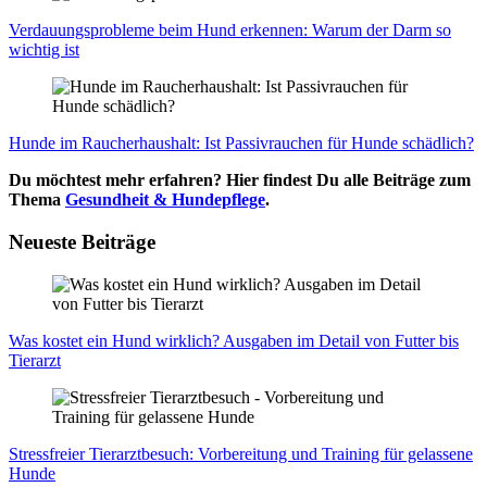
Ver­dau­ungs­pro­ble­me beim Hund erken­nen: War­um der Darm so
wich­tig ist
Hun­de im Rau­cher­haus­halt: Ist Pas­siv­rau­chen für Hun­de schäd­lich?
Du möchtest mehr erfahren? Hier findest Du alle Beiträge zum
Thema
Gesundheit & Hundepflege
.
Neueste Beiträge
Was kos­tet ein Hund wirk­lich? Aus­ga­ben im Detail von Fut­ter bis
Tier­arzt
Stress­frei­er Tier­arzt­be­such: Vor­be­rei­tung und Trai­ning für gelas­se­ne
Hun­de