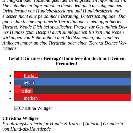
Rich­tig­keit oder Voll­stän­dig­keit der bereit­ge­stell­ten Infor­ma­tio­nen.
Die ent­hal­te­nen Infor­ma­tio­nen die­nen ledig­lich der all­ge­mei­nen
Ori­en­tie­rung von Hun­de­be­sit­ze­rin­nen und Hun­de­be­sit­zern und
erset­zen nicht eine per­sön­li­che Bera­tung, Unter­su­chung oder Dia­
gno­se durch eine appro­bier­te Tier­ärz­tin oder einen
appro­bier­te
n
Tier­arzt. Wen­de Dich bei spe­zi­fi­schen Fra­gen zur Gesund­heit Dei­
nes Hun­des (zum Bei­spiel auch zu mög­li­chen Risi­ken und Neben­
wir­kun­gen von Fut­ter­mit­teln und Medi­ka­men­ten) oder ande­ren
Anlie­gen immer an eine Tier­ärz­tin oder einen Tier­arzt Dei­nes Ver­
trau­ens
!
Gefällt Dir unser Bei­trag? Dann tei­le ihn doch mit Dei­nen
Freun­den!
Pocket
tei­len
tei­len
mer­ken
Christina Williger
Ernährungsberaterin für Hunde & Katzen | Autorin | Gründerin
von Hund-als-Haustier.de