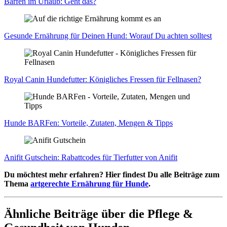
Bar­fen im Urlaub: Geht das?
Gesun­de Ernäh­rung für Dei­nen Hund: Wor­auf Du ach­ten soll­test
Roy­al Canin Hun­de­fut­ter: König­li­ches Fres­sen für Fell­na­sen?
Hun­de BAR­Fen: Vor­tei­le, Zuta­ten, Men­gen & Tipps
Ani­fit Gut­schein: Rabatt­codes für Tier­fut­ter von Ani­fit
Du möchtest mehr erfahren? Hier findest Du alle Beiträge zum
Thema
artgerechte Ernährung für Hunde
.
Ähnliche Beiträge über die Pflege &