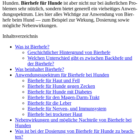
Hun­den.
Bier­he­fe für Hun­de
ist aber nicht nur bei äußer­li­chen Pro­
ble­men sehr nütz­lich, son­dern bie­tet gene­rell ein viel­sei­ti­ges Anwen­
dungs­spek­trum. Lies hier alles Wich­ti­ge zur Anwen­dung von Bier­
he­fe beim Hund — zum Bei­spiel zur Wir­kung, Dosie­rung sowie
mög­li­che Neben­wir­kun­gen.
Inhalts­ver­zeich­nis
Was ist Bier­he­fe?
Geschicht­li­cher Hin­ter­grund von Bier­he­fe
Wel­chen Unter­schied gibt es zwi­schen Back­he­fe und
der Bier­he­fe?
Was beinhal­tet Bier­he­fe?
Anwen­dungs­spek­trum für Bier­he­fe bei Hun­den
Bier­he­fe für Haut und Fell
Bier­he­fe für Hun­de gegen Zecken
Bier­he­fe für Hun­de mit Dia­be­tes
Bier­he­fe für den Magen-Darm-Trakt
Bier­he­fe für die Leber
Bier­he­fe für Ner­ven- und Immun­sys­tem
Bier­he­fe bei tro­cke­ner Haut
Neben­wir­kun­gen und mög­li­che Nach­tei­le von Bier­he­fe bei
Hun­den
Was ist bei der Dosie­rung von Bier­he­fe für Hun­de zu beach­
ten?