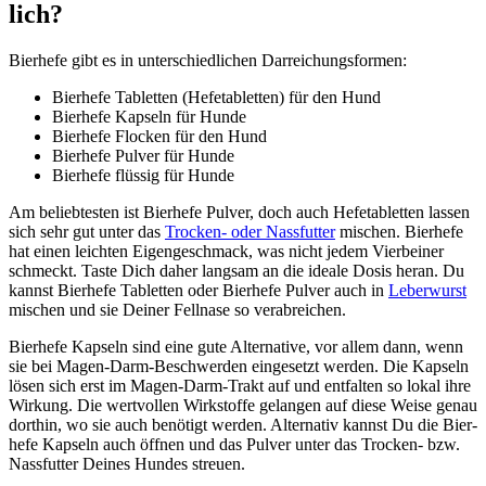
lich?
Bier­he­fe gibt es in unter­schied­li­chen Dar­rei­chungs­for­men:
Bier­he­fe Tablet­ten (Hef­e­ta­blet­ten) für den Hund
Bier­he­fe Kap­seln für Hun­de
Bier­he­fe Flo­cken für den Hund
Bier­he­fe Pul­ver für Hun­de
Bier­he­fe flüs­sig für Hun­de
Am belieb­tes­ten ist Bier­he­fe Pul­ver, doch auch Hef­e­ta­blet­ten las­sen
sich sehr gut unter das
Tro­cken- oder Nass­fut­ter
mischen. Bier­he­fe
hat einen leich­ten Eigen­ge­schmack, was nicht jedem Vier­bei­ner
schmeckt. Tas­te Dich daher lang­sam an die idea­le Dosis her­an. Du
kannst Bier­he­fe Tablet­ten oder Bier­he­fe Pul­ver auch in
Leber­wurst
mischen und sie Dei­ner Fell­na­se so ver­ab­rei­chen.
Bier­he­fe Kap­seln sind eine gute Alter­na­ti­ve, vor allem dann, wenn
sie bei Magen-Darm-Beschwer­den ein­ge­setzt wer­den. Die Kap­seln
lösen sich erst im Magen-Darm-Trakt auf und ent­fal­ten so lokal ihre
Wir­kung. Die wert­vol­len Wirk­stof­fe gelan­gen auf die­se Wei­se genau
dort­hin, wo sie auch benö­tigt wer­den. Alter­na­tiv kannst Du die Bier­
he­fe Kap­seln auch öff­nen und das Pul­ver unter das Tro­cken- bzw.
Nass­fut­ter Dei­nes Hun­des streu­en.