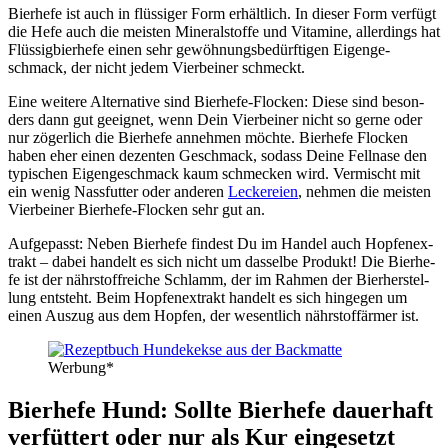
Bier­he­fe ist auch in flüs­si­ger Form erhält­lich. In die­ser Form ver­fügt
die Hefe auch die meis­ten Mine­ral­stof­fe und Vit­ami­ne, aller­dings hat
Flüs­sig­bier­he­fe einen sehr gewöh­nungs­be­dürf­ti­gen Eigen­ge­
schmack, der nicht jedem Vier­bei­ner schmeckt.
Eine wei­te­re Alter­na­ti­ve sind Bier­he­fe-Flo­cken: Die­se sind beson­
ders dann gut geeig­net, wenn Dein Vier­bei­ner nicht so ger­ne oder
nur zöger­lich die Bier­he­fe anneh­men möch­te. Bier­he­fe Flo­cken
haben eher einen dezen­ten Geschmack, sodass Dei­ne Fell­na­se den
typi­schen Eigen­ge­schmack kaum schme­cken wird. Ver­mischt mit
ein wenig Nass­fut­ter oder ande­ren
Lecke­rei­en
, neh­men die meis­ten
Vier­bei­ner Bier­he­fe-Flo­cken sehr gut an.
Auf­ge­passt: Neben Bier­he­fe fin­dest Du im Han­del auch Hop­fen­ex­
trakt – dabei han­delt es sich nicht um das­sel­be Pro­dukt! Die Bier­he­
fe ist der nähr­stoff­rei­che Schlamm, der im Rah­men der Bier­her­stel­
lung ent­steht. Beim Hop­fen­ex­trakt han­delt es sich hin­ge­gen um
einen Aus­zug aus dem Hop­fen, der wesent­lich nähr­stoff­är­mer ist.
Wer­bung*
Bier­he­fe Hund: Soll­te Bier­he­fe dau­er­haft
ver­füt­tert oder nur als Kur ein­ge­setzt