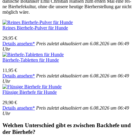
däni­sche Bota­ni­ker Emil Chris­ti­an Han­sen zum ers­ten Mal eine rei­
ne Bier­he­fe­kul­tur, ohne die unse­re heu­ti­ge Bier­her­stel­lung gar nicht
mög­lich wäre.
Rei­nes Bier­he­fe-Pul­ver für Hun­de
29,95 €
Details anse­hen*
Preis zuletzt aktua­li­siert am 6.08.2026 um 06:49
Uhr
Bier­he­fe-Tablet­ten für Hun­de
11,95 €
Details anse­hen*
Preis zuletzt aktua­li­siert am 6.08.2026 um 06:49
Uhr
Flüs­si­ge Bier­he­fe für Hun­de
29,90 €
Details anse­hen*
Preis zuletzt aktua­li­siert am 6.08.2026 um 06:49
Uhr
Wel­chen Unter­schied gibt es zwi­schen Back­he­fe und
der Bier­he­fe?