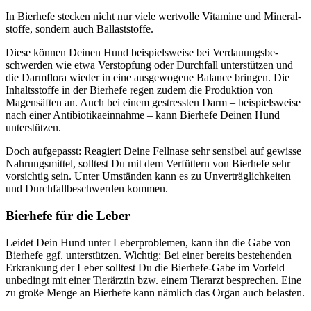
In Bier­he­fe ste­cken nicht nur vie­le wert­vol­le Vit­ami­ne und Mine­ral­
stof­fe, son­dern auch Bal­last­stof­fe.
Die­se kön­nen Dei­nen Hund bei­spiels­wei­se bei Ver­dau­ungs­be­
schwer­den wie etwa Ver­stop­fung oder Durch­fall unter­stüt­zen und
die Darm­flo­ra wie­der in eine aus­ge­wo­ge­ne Balan­ce brin­gen. Die
Inhalts­stof­fe in der Bier­he­fe regen zudem die Pro­duk­ti­on von
Magen­säf­ten an. Auch bei einem gestress­ten Darm – bei­spiels­wei­se
nach einer Anti­bio­ti­ka­ein­nah­me – kann Bier­he­fe Dei­nen Hund
unter­stüt­zen.
Doch auf­ge­passt: Reagiert Dei­ne Fell­na­se sehr sen­si­bel auf gewis­se
Nah­rungs­mit­tel, soll­test Du mit dem Ver­füt­tern von Bier­he­fe sehr
vor­sich­tig sein. Unter Umstän­den kann es zu Unver­träg­lich­kei­ten
und Durch­fall­be­schwer­den kom­men.
Bier­he­fe für die Leber
Lei­det Dein Hund unter Leber­pro­ble­men, kann ihn die Gabe von
Bier­he­fe ggf. unter­stüt­zen. Wich­tig: Bei einer bereits bestehen­den
Erkran­kung der Leber soll­test Du die Bier­he­fe-Gabe im Vor­feld
unbe­dingt mit einer Tier­ärz­tin bzw. einem Tier­arzt bespre­chen. Eine
zu gro­ße Men­ge an Bier­he­fe kann näm­lich das Organ auch belas­ten.