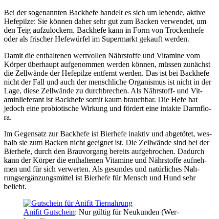
Bei der soge­nann­ten Back­he­fe han­delt es sich um leben­de, akti­ve
Hefe­pil­ze: Sie kön­nen daher sehr gut zum Backen ver­wen­det, um
den Teig auf­zu­lo­ckern. Back­he­fe kann in Form von Tro­cken­he­fe
oder als fri­scher Hefe­wür­fel im Super­markt gekauft wer­den.
Damit die ent­hal­te­nen wert­vol­len Nähr­stof­fe und Vit­ami­ne vom
Kör­per über­haupt auf­ge­nom­men wer­den kön­nen, müs­sen zunächst
die Zell­wän­de der Hefe­pil­ze ent­fernt wer­den. Das ist bei Back­he­fe
nicht der Fall und auch der mensch­li­che Orga­nis­mus ist nicht in der
Lage, die­se Zell­wän­de zu durch­bre­chen. Als Nähr­stoff- und Vit­
amin­lie­fe­rant ist Back­he­fe somit kaum brauch­bar. Die Hefe hat
jedoch eine pro­bio­ti­sche Wir­kung und för­dert eine intak­te Darm­flo­
ra.
Im Gegen­satz zur Back­he­fe ist Bier­he­fe inak­tiv und abge­tö­tet, wes­
halb sie zum Backen nicht geeig­net ist. Die Zell­wän­de sind bei der
Bier­he­fe, durch den Brau­vor­gang bereits auf­ge­bro­chen. Dadurch
kann der Kör­per die ent­hal­te­nen Vit­ami­ne und Nähr­stof­fe auf­neh­
men und für sich ver­wer­ten. Als gesun­des und natür­li­ches Nah­
rungs­er­gän­zungs­mit­tel ist Bier­he­fe für Mensch und Hund sehr
beliebt.
Ani­fit Gut­schein
: Nur gül­tig für Neu­kun­den (Wer­