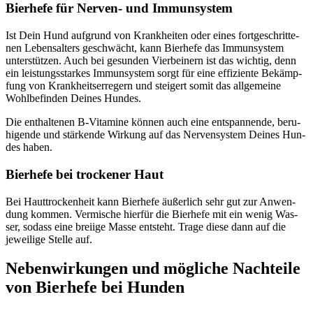
Bier­he­fe für Ner­ven- und Immun­sys­tem
Ist Dein Hund auf­grund von Krank­hei­ten oder eines fort­ge­schrit­te­
nen Lebens­al­ters geschwächt, kann Bier­he­fe das Immun­sys­tem
unter­stüt­zen. Auch bei gesun­den Vier­bei­nern ist das wich­tig, denn
ein leis­tungs­star­kes Immun­sys­tem sorgt für eine effi­zi­en­te Bekämp­
fung von Krank­heits­er­re­gern und stei­gert somit das all­ge­mei­ne
Wohl­be­fin­den Dei­nes Hun­des.
Die ent­hal­te­nen B‑Vitamine kön­nen auch eine ent­span­nen­de, beru­
hi­gen­de und stär­ken­de Wir­kung auf das Ner­ven­sys­tem Dei­nes Hun­
des haben.
Bier­he­fe bei tro­cke­ner Haut
Bei Haut­tro­cken­heit kann Bier­he­fe äußer­lich sehr gut zur Anwen­
dung kom­men. Ver­mi­sche hier­für die Bier­he­fe mit ein wenig Was­
ser, sodass eine brei­ige Mas­se ent­steht. Tra­ge die­se dann auf die
jewei­li­ge Stel­le auf.
Neben­wir­kun­gen und mög­li­che Nach­tei­le
von Bier­he­fe bei Hun­den