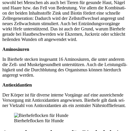
sowohl bei Men­schen als auch bei Tie­ren für gesun­de Haut, Nägel
und Haa­re bzw. das Fell von Bedeu­tung. Vor allem die Kom­bi­na­ti­
on der bei­den Inhalts­stof­fe Zink und Bio­tin för­dert eine schnel­le
Zell­re­ge­ne­ra­ti­on: Dadurch wird der Zell­stoff­wech­sel ange­regt und
neu­es Zell­wachs­tum sti­mu­liert. Auch bei Ent­zün­dungs­vor­gän­ge
wirkt Hefe unter­stüt­zend. Das ist auch der Grund, war­um Bier­he­fe
gera­de bei Haut­be­schwer­den wie Ekze­men, Juck­reiz oder schlecht
hei­len­den Wun­den oft ange­wen­det wird.
Ami­no­säu­ren
In Bier­he­fe ste­cken ins­ge­samt 16 Ami­no­säu­ren, die unter ande­rem
die Zell- und Mus­kel­ge­sund­heit unter­stüt­zen. Auch die Leis­tungs­fä­
hig­keit und die Durch­blu­tung des Orga­nis­mus kön­nen hier­durch
ange­regt wer­den.
Anti­oxi­dan­ti­en
Der Kör­per ist für diver­se inter­ne Vor­gän­ge auf eine aus­rei­chen­de
Ver­sor­gung mit Anti­oxi­dan­ti­en ange­wie­sen. Bier­he­fe gilt dank sei­
ner Viel­zahl von Anti­oxi­dan­ti­en als ein zen­tra­ler Nähr­stoff­lie­fe­rant.
Bier­he­fe­flo­cken für Hun­de