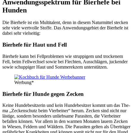
Anwen­dungs­spek­trum für Bier­he­fe bei
Hun­den
Die Bier­he­fe ist ein Mul­ti­ta­lent, denn in die­sem Natur­mit­tel ste­cken
sehr vie­le wert­vol­le Stof­fe. Das Anwen­dungs­ge­biet der Bier­he­fe ist
dabei sehr viel­sei­tig:
Bier­he­fe für Haut und Fell
Bier­he­fe kann bei Fell­pro­ble­men wie strup­pi­gem und tro­cke­nem
Fell, beim Fell­wech­sel sowie bei Flech­ten, Aus­schlä­gen, jucken­der
sowie schup­pi­ger Haut und Som­mer­ek­zem unter­stüt­zen.
Wer­bung*
Bier­he­fe für Hun­de gegen Zecken
Kei­ne Hun­de­be­sit­ze­rin und kein Hun­de­be­sit­zer kommt um das The­
ma „Zecken­schutz beim Vier­bei­ner“ her­um. Zecken sind nicht nur
läs­ti­ge, son­dern beson­ders unlieb­sa­me Para­si­ten, die Vier­bei­ner
befal­len kön­nen. Vor allem in den war­men Mona­ten lau­ern Zecken
in Wie­sen, Fel­dern und Wäl­dern. Die Para­si­ten gel­ten als Über­trä­ger
gefähr­li­cher Krank­hei­ten und kön­nen somit nicht nur für den Hund,