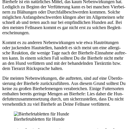
Bier­he­fe ist ein natür­li­ches Mit­tel, das kaum Neben­wir­kun­gen hat.
Ledig­lich zu Beginn der Ver­füt­te­rung kann es bei man­chen Vier­bei­
nern zu Blä­hun­gen oder Durch­fall­be­schwer­den kom­men. Sol­che
mög­li­chen Anfangs­be­schwer­den klin­gen aber im All­ge­mei­nen sehr
schnell ab und tre­ten auch nur bei emp­find­li­chen Hun­den auf. Bei
den meis­ten Fell­na­sen kommt es gar nicht erst zu sol­chen Begleit­
erschei­nun­gen.
Kommt es zu ande­ren Neben­wir­kun­gen wie etwa Haut­rö­tun­gen
oder jucken­den Haut­stel­len, han­delt es sich meist um eine all­er­gi­
sche Reak­ti­on, die weni­ge Tage nach der Bier­he­fe-Ein­nah­me auf­tre­
ten kann. In einem sol­chen Fall soll­test Du die Bier­he­fe nicht mehr
an den Hund ver­füt­tern und mit der behan­deln­den Tier­ärz­tin bzw.
dem Tier­arzt Rück­spra­che hal­ten.
Die meis­ten Neben­wir­kun­gen, die auf­tre­ten, sind auf eine Über­do­
sie­rung der Bier­he­fe zurück­zu­füh­ren. Aus die­sem Grund soll­test Du
kei­ne zu gro­ßen Bier­he­fe­men­gen ver­ab­rei­chen. Eini­ge Fut­ter­sor­ten
ent­hal­ten bereits gerin­ge Men­gen an Bier­he­fe: Lies daher die Hun­
de­fut­ter­zu­sam­men­set­zung durch, um sicher­zu­stel­len, dass Du nicht
ver­se­hent­lich zu viel Bier­he­fe an Dei­ne Fell­na­se ver­füt­terst.
Bier­hef­e­ta­blet­ten für Hun­de