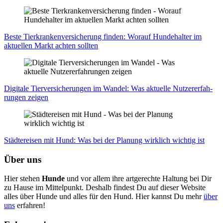
Bes­te Tier­kran­ken­ver­si­che­rung fin­den: Wor­auf Hun­de­hal­ter im
aktu­el­len Markt ach­ten soll­ten
Digi­ta­le Tier­ver­si­che­run­gen im Wan­del: Was aktu­el­le Nut­zer­er­fah­
run­gen zei­gen
Städ­te­rei­sen mit Hund: Was bei der Pla­nung wirk­lich wich­tig ist
Über uns
Hier stehen
Hunde
und vor allem ihre artgerechte Haltung bei Dir
zu Hause im Mittelpunkt. Deshalb findest Du auf dieser Website
alles über Hunde und alles für den Hund. Hier kannst Du mehr
über
uns
erfahren!