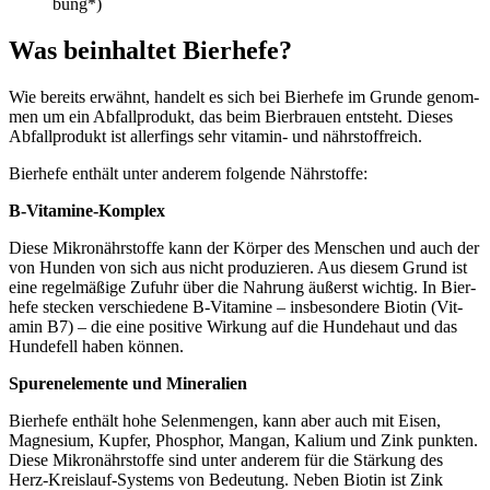
bung*)
Was beinhal­tet Bier­he­fe?
Wie bereits erwähnt, han­delt es sich bei Bier­he­fe im Grun­de genom­
men um ein Abfall­pro­dukt, das beim Bier­brau­en ent­steht. Die­ses
Abfall­pro­dukt ist aller­fings sehr vit­amin- und nähr­stoff­reich.
Bier­he­fe ent­hält unter ande­rem fol­gen­de Nähr­stof­fe:
B‑Vit­ami­ne-Kom­plex
Die­se Mikro­nähr­stof­fe kann der Kör­per des Men­schen und auch der
von Hun­den von sich aus nicht pro­du­zie­ren. Aus die­sem Grund ist
eine regel­mä­ßi­ge Zufuhr über die Nah­rung äußerst wich­tig. In Bier­
he­fe ste­cken ver­schie­de­ne B‑Vitamine – ins­be­son­de­re Bio­tin (Vit­
amin B7) – die eine posi­ti­ve Wir­kung auf die Hun­de­haut und das
Hun­de­fell haben kön­nen.
Spu­ren­ele­men­te und Mine­ra­li­en
Bier­he­fe ent­hält hohe Selen­men­gen, kann aber auch mit Eisen,
Magne­si­um, Kup­fer, Phos­phor, Man­gan, Kali­um und Zink punk­ten.
Die­se Mikro­nähr­stof­fe sind unter ande­rem für die Stär­kung des
Herz-Kreis­lauf-Sys­tems von Bedeu­tung. Neben Bio­tin ist Zink