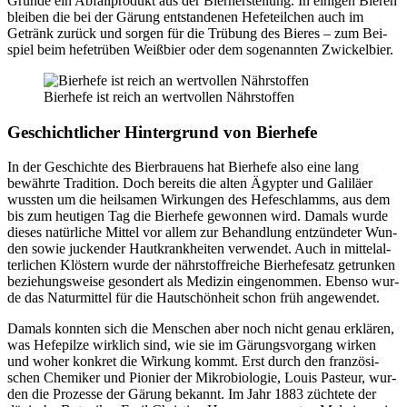
Grun­de ein Abfall­pro­dukt aus der Bier­her­stel­lung. In eini­gen Bie­ren
blei­ben die bei der Gärung ent­stan­de­nen Hefe­teil­chen auch im
Getränk zurück und sor­gen für die Trü­bung des Bie­res – zum Bei­
spiel beim hefe­trü­ben Weiß­bier oder dem soge­nann­ten Zwi­ckel­bier.
Bier­he­fe ist reich an wert­vol­len Nähr­stof­fen
Geschicht­li­cher Hin­ter­grund von Bier­he­fe
In der Geschich­te des Bier­brau­ens hat Bier­he­fe also eine lang
bewähr­te Tra­di­ti­on. Doch bereits die alten Ägyp­ter und Gali­lä­er
wuss­ten um die heil­sa­men Wir­kun­gen des Hefe­schlamms, aus dem
bis zum heu­ti­gen Tag die Bier­he­fe gewon­nen wird. Damals wur­de
die­ses natür­li­che Mit­tel vor allem zur Behand­lung ent­zün­de­ter Wun­
den sowie jucken­der Haut­krank­hei­ten ver­wen­det. Auch in mit­tel­al­
ter­li­chen Klös­tern wur­de der nähr­stoff­rei­che Bier­he­fe­satz getrun­ken
bezie­hungs­wei­se geson­dert als Medi­zin ein­ge­nom­men. Eben­so wur­
de das Natur­mit­tel für die Haut­schön­heit schon früh ange­wen­det.
Damals konn­ten sich die Men­schen aber noch nicht genau erklä­ren,
was Hefe­pil­ze wirk­lich sind, wie sie im Gärungs­vor­gang wir­ken
und woher kon­kret die Wir­kung kommt. Erst durch den fran­zö­si­
schen Che­mi­ker und Pio­nier der Mikro­bio­lo­gie, Lou­is Pas­teur, wur­
den die Pro­zes­se der Gärung bekannt. Im Jahr 1883 züch­te­te der