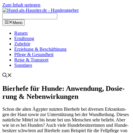
Zum Inhalt springen
Menü
Ras­sen
Ernäh­rung
Zube­hör
Erzie­hung & Beschäf­ti­gung
Pfle­ge & Gesund­heit
Rei­se & Trans­port
Sons­ti­ges
Bier­he­fe für Hun­de: Anwen­dung, Dosie­
rung & Neben­wir­kun­gen
Schon die alten Ägyp­ter nutz­ten Bier­he­fe bei diver­sen Erkran­kun­
gen der Haut sowie zur Unter­stüt­zung bei der Wund­hei­lung. Die­ses
natür­li­che Mit­tel ist bis heu­te bei uns Men­schen sehr beliebt. Aber
wie ist es bei Hun­den? Auch vie­le Hun­de­be­sit­ze­rin­nen und Hun­de­
be­sit­zer schwö­ren auf Bier­he­fe zum Bei­spiel für die Fell­pfle­ge von