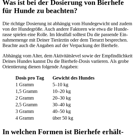
Was ist bei der Dosie­rung von Bier­he­fe
für Hun­de zu beach­ten?
Die rich­ti­ge Dosie­rung ist abhän­gig vom Hun­de­ge­wicht und zudem
von der Hun­de­grö­ße. Auch ande­re Fak­to­ren wie etwa die Hun­de­
ras­se spie­len eine Rol­le. Im Ide­al­fall soll­test Du die pas­sen­de Ein­
nah­me­men­ge mit Dei­ner Tier­ärz­tin oder dem Tier­arzt bespre­chen.
Beach­te auch die Anga­ben auf der Ver­pa­ckung der Bier­he­fe.
Abhän­gig vom Alter, dem Akti­vi­täts­le­vel sowie der Emp­find­lich­keit
Dei­nes Hun­des kannst Du die Bier­he­fe-Dosis vari­ie­ren. Als gro­be
Ori­en­tie­rung die­nen fol­gen­de Anga­ben:
Dosis pro Tag
Gewicht des Hun­des
1 Gramm
5–10 kg
1,5 Gramm
10–20 kg
2 Gramm
20–30 kg
2,5 Gramm
30–40 kg
3 Gramm
40–50 kg
4 Gramm
über 50 kg
In wel­chen For­men ist Bier­he­fe erhält­