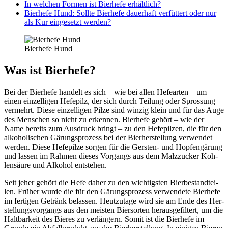
In wel­chen For­men ist Bier­he­fe erhält­lich?
Bier­he­fe Hund: Soll­te Bier­he­fe dau­er­haft ver­füt­tert oder nur
als Kur ein­ge­setzt wer­den?
Bier­he­fe Hund
Was ist Bier­he­fe?
Bei der Bier­he­fe han­delt es sich – wie bei allen Hefe­ar­ten – um
einen ein­zelli­gen Hefe­pilz, der sich durch Tei­lung oder Spros­sung
ver­mehrt. Die­se ein­zelli­gen Pil­ze sind win­zig klein und für das Auge
des Men­schen so nicht zu erken­nen. Bier­he­fe gehört – wie der
Name bereits zum Aus­druck bringt – zu den Hefe­pil­zen, die für den
alko­ho­li­schen Gärungs­pro­zess bei der Bier­her­stel­lung ver­wen­det
wer­den. Die­se Hefe­pil­ze sor­gen für die Gers­ten- und Hop­fen­gä­rung
und las­sen im Rah­men die­ses Vor­gangs aus dem Malz­zu­cker Koh­
len­säu­re und Alko­hol ent­ste­hen.
Seit jeher gehört die Hefe daher zu den wich­tigs­ten Bier­be­stand­tei­
len. Frü­her wur­de die für den Gärungs­pro­zess ver­wen­de­te Bier­he­fe
im fer­ti­gen Getränk belas­sen. Heut­zu­ta­ge wird sie am Ende des Her­
stel­lungs­vor­gangs aus den meis­ten Bier­sor­ten her­aus­ge­fil­tert, um die
Halt­bar­keit des Bie­res zu ver­län­gern. Somit ist die Bier­he­fe im