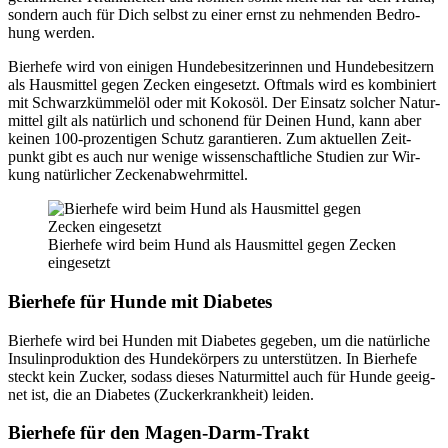
son­dern auch für Dich selbst zu einer ernst zu neh­men­den Bedro­
hung wer­den.
Bier­he­fe wird von eini­gen Hun­de­be­sit­ze­rin­nen und Hun­de­be­sit­zern
als Haus­mit­tel gegen Zecken ein­ge­setzt. Oft­mals wird es kom­bi­niert
mit Schwarz­küm­mel­öl oder mit Kokos­öl. Der Ein­satz sol­cher Natur­
mit­tel gilt als natür­lich und scho­nend für Dei­nen Hund, kann aber
kei­nen 100-pro­zen­ti­gen Schutz garan­tie­ren. Zum aktu­el­len Zeit­
punkt gibt es auch nur weni­ge wis­sen­schaft­li­che Stu­di­en zur Wir­
kung natür­li­cher Zecken­ab­wehr­mit­tel.
Bier­he­fe wird beim Hund als Haus­mit­tel gegen Zecken
ein­ge­setzt
Bier­he­fe für Hun­de mit Dia­be­tes
Bier­he­fe wird bei Hun­den mit Dia­be­tes gege­ben, um die natür­li­che
Insu­lin­pro­duk­ti­on des Hun­de­kör­pers zu unter­stüt­zen. In Bier­he­fe
steckt kein Zucker, sodass die­ses Natur­mit­tel auch für Hun­de geeig­
net ist, die an Dia­be­tes (Zucker­krank­heit) lei­den.
Bier­he­fe für den Magen-Darm-Trakt