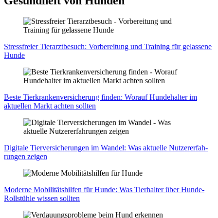
Gesundheit von Hunden
Stress­frei­er Tier­arzt­be­such: Vor­be­rei­tung und Trai­ning für gelas­se­ne
Hun­de
Bes­te Tier­kran­ken­ver­si­che­rung fin­den: Wor­auf Hun­de­hal­ter im
aktu­el­len Markt ach­ten soll­ten
Digi­ta­le Tier­ver­si­che­run­gen im Wan­del: Was aktu­el­le Nut­zer­er­fah­
run­gen zei­gen
Moder­ne Mobi­li­täts­hil­fen für Hun­de: Was Tier­hal­ter über Hun­de-
Roll­stüh­le wis­sen soll­ten