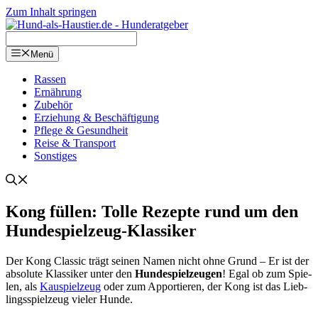
Zum Inhalt springen
Menü
Ras­sen
Ernäh­rung
Zube­hör
Erzie­hung & Beschäf­ti­gung
Pfle­ge & Gesund­heit
Rei­se & Trans­port
Sons­ti­ges
Kong fül­len: Tol­le Rezep­te rund um den
Hun­de­spiel­zeug-Klas­si­ker
Der Kong Clas­sic trägt sei­nen Namen nicht ohne Grund – Er ist der
abso­lu­te Klas­si­ker unter den
Hun­de­spiel­zeu­gen
! Egal ob zum Spie­
len, als
Kau­spiel­zeug
oder zum Appor­tie­ren, der Kong ist das Lieb­
lings­spiel­zeug vie­ler Hun­de.