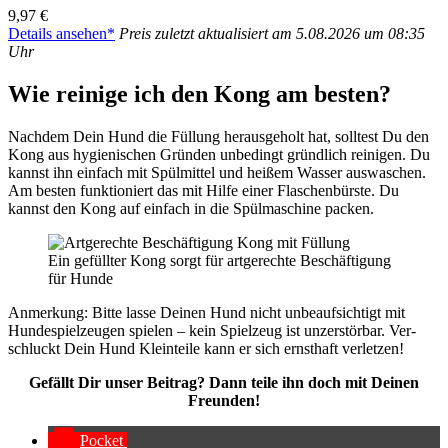
9,97 €
Details anse­hen*
Preis zuletzt aktua­li­siert am 5.08.2026 um 08:35
Uhr
Wie rei­ni­ge ich den Kong am bes­ten?
Nach­dem Dein Hund die Fül­lung her­aus­ge­holt hat, soll­test Du den
Kong aus hygie­ni­schen Grün­den unbe­dingt gründ­lich rei­ni­gen. Du
kannst ihn ein­fach mit Spül­mit­tel und hei­ßem Was­ser aus­wa­schen.
Am bes­ten funk­tio­niert das mit Hil­fe einer Fla­schen­bürs­te. Du
kannst den Kong auf ein­fach in die Spül­ma­schi­ne packen.
Ein gefüll­ter Kong sorgt für art­ge­rech­te Beschäf­ti­gung
für Hun­de
Anmer­kung: Bit­te las­se Dei­nen Hund nicht unbe­auf­sich­tigt mit
Hun­de­spiel­zeu­gen spie­len – kein Spiel­zeug ist unzer­stör­bar. Ver­
schluckt Dein Hund Klein­tei­le kann er sich ernst­haft ver­let­zen!
Gefällt Dir unser Bei­trag? Dann tei­le ihn doch mit Dei­nen
Freun­den!
Pocket