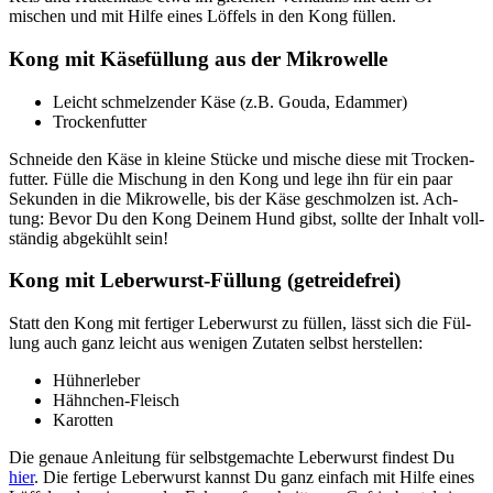
mischen und mit Hil­fe eines Löf­fels in den Kong fül­len.
Kong mit Käse­fül­lung aus der Mikro­wel­le
Leicht schmel­zen­der Käse (z.B. Gou­da, Edam­mer)
Tro­cken­fut­ter
Schnei­de den Käse in klei­ne Stü­cke und mische die­se mit Tro­cken­
fut­ter. Fül­le die Mischung in den Kong und lege ihn für ein paar
Sekun­den in die Mikro­wel­le, bis der Käse geschmol­zen ist. Ach­
tung: Bevor Du den Kong Dei­nem Hund gibst, soll­te der Inhalt voll­
stän­dig abge­kühlt sein!
Kong mit Leber­wurst-Fül­lung (getrei­de­frei)
Statt den Kong mit fer­ti­ger Leber­wurst zu fül­len, lässt sich die Fül­
lung auch ganz leicht aus weni­gen Zuta­ten selbst her­stel­len:
Hüh­ner­le­ber
Hähn­chen-Fleisch
Karot­ten
Die genaue Anlei­tung für selbst­ge­mach­te Leber­wurst fin­dest Du
hier
. Die fer­ti­ge Leber­wurst kannst Du ganz ein­fach mit Hil­fe eines