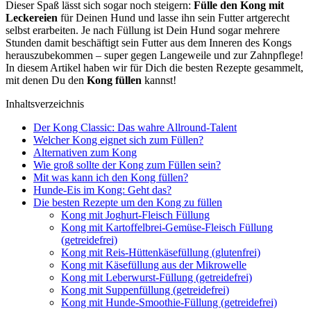
Die­ser Spaß lässt sich sogar noch stei­gern:
Fül­le den Kong mit
Lecke­rei­en
für Dei­nen Hund und las­se ihn sein Fut­ter art­ge­recht
selbst erar­bei­ten. Je nach Fül­lung ist Dein Hund sogar meh­re­re
Stun­den damit beschäf­tigt sein Fut­ter aus dem Inne­ren des Kongs
her­aus­zu­be­kom­men – super gegen Lan­ge­wei­le und zur Zahn­pfle­ge!
In die­sem Arti­kel haben wir für Dich die bes­ten Rezep­te gesam­melt,
mit denen Du den
Kong fül­len
kannst!
Inhalts­ver­zeich­nis
Der Kong Clas­sic: Das wah­re All­round-Talent
Wel­cher Kong eig­net sich zum Fül­len?
Alter­na­ti­ven zum Kong
Wie groß soll­te der Kong zum Fül­len sein?
Mit was kann ich den Kong fül­len?
Hun­de-Eis im Kong: Geht das?
Die bes­ten Rezep­te um den Kong zu fül­len
Kong mit Joghurt-Fleisch Fül­lung
Kong mit Kar­tof­fel­brei-Gemü­se-Fleisch Fül­lung
(getrei­de­frei)
Kong mit Reis-Hüt­ten­kä­se­fül­lung (glu­ten­frei)
Kong mit Käse­fül­lung aus der Mikro­wel­le
Kong mit Leber­wurst-Fül­lung (getrei­de­frei)
Kong mit Sup­pen­fül­lung (getrei­de­frei)
Kong mit Hun­de-Smoothie-Fül­lung (getrei­de­frei)