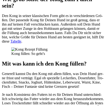
sein?
Den Kong in sei­ner klas­si­schen Form gibt es in ver­schie­de­nen Grö­
ßen. Der pas­sen­de Kong für Dei­nen Hund ist groß genug, dass er
ihn auf kei­nen Fall ver­schlu­cken kann. Außer­dem soll Dein Hund
gut mit sei­ner Zun­ge in den Hohl­raum gelan­gen kön­nen, damit er
die Fül­lung auch her­aus­be­kom­men kann. Falls Du Dir nicht sicher
bist, wel­che Grö­ße für Dei­nen Hund am bes­ten geeig­net ist, hilft Dir
die­se
Tabel­le
.
Kong fül­len: So geht’s
Mit was kann ich den Kong fül­len?
Gene­rell kannst Du den Kong mit allem fül­len, was Dein Hund ger­
ne frisst und ver­trägt. Egal ob spe­zi­el­le Lecker­lies, Dosen­fut­ter, Tro­
cken­fut­ter, Snacks, Joghurt, Hüt­ten­kä­se, Leber­wurst, Wurst, Käse,
Fisch – Dei­ner Fan­ta­sie sind kei­ne Gren­zen gesetzt!
Je nach Kon­sis­tenz des Fut­ters ist es für Dei­nen Hund unter­schied­
lich schwie­rig das Fut­ter wie­der aus dem Kong her­aus­zu­be­kom­men.
Loses Tro­cken­fut­ter fällt schnel­ler wie­der aus der Öff­nung als fes­tes