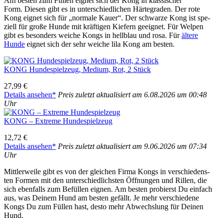
Am bes­ten zum Fül­len eig­net sich der Kong in klas­si­scher
Form. Die­sen gibt es in unter­schied­li­chen Här­te­gra­den. Der rote
Kong eig­net sich für „nor­ma­le Kau­er“. Der schwar­ze Kong ist spe­
zi­ell für gro­ße Hun­de mit kräf­ti­gen Kie­fern geeig­net. Für Wel­pen
gibt es beson­ders wei­che Kongs in hell­blau und rosa. Für
älte­re
Hun­de
eig­net sich der sehr wei­che lila Kong am bes­ten.
KONG Hun­de­spiel­zeug, Medi­um, Rot, 2 Stück
27,99 €
Details anse­hen*
Preis zuletzt aktua­li­siert am 6.08.2026 um 00:48
Uhr
KONG – Extre­me Hun­de­spiel­zeug
12,72 €
Details anse­hen*
Preis zuletzt aktua­li­siert am 9.06.2026 um 07:34
Uhr
Mitt­ler­wei­le gibt es von der glei­chen Fir­ma Kongs in ver­schie­dens­
ten For­men mit den unter­schied­lichs­ten Öff­nun­gen und Ril­len, die
sich eben­falls zum Befül­len eig­nen. Am bes­ten pro­bierst Du ein­fach
aus, was Dei­nem Hund am bes­ten gefällt. Je mehr ver­schie­de­ne
Kongs Du zum Fül­len hast, des­to mehr Abwechs­lung für Dei­nen
Hund.