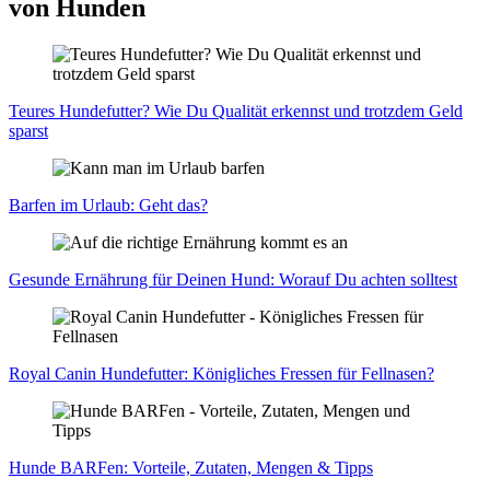
von Hunden
Teu­res Hun­de­fut­ter? Wie Du Qua­li­tät erkennst und trotz­dem Geld
sparst
Bar­fen im Urlaub: Geht das?
Gesun­de Ernäh­rung für Dei­nen Hund: Wor­auf Du ach­ten soll­test
Roy­al Canin Hun­de­fut­ter: König­li­ches Fres­sen für Fell­na­sen?
Hun­de BAR­Fen: Vor­tei­le, Zuta­ten, Men­gen & Tipps