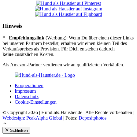
Hinweis
*=
Empfehlungslink
(Werbung): Wenn Du über einen dieser Links
bei unseren Partnern bestellst, erhalten wir einen kleinen Teil des
Verkaufspreises als Provision. Für Dich entstehen dadurch
keine
zusätzlichen Kosten.
Als Amazon-Partner verdienen wir an qualifizierten Verkäufen.
Koope­ra­tio­nen
Impres­sum
Daten­schutz
Coo­kie-Ein­stel­lun­gen
© Copyright 2026 | Hund-als-Haustier.de | Alle Rechte vorbehalten |
Webdesign: PeakAlpha Global
| Fotos:
Depositphotos
Schließen