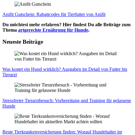
Ani­fit Gut­schein: Rabatt­codes für Tier­fut­ter von Ani­fit
Du möchtest mehr erfahren? Hier findest Du alle Beiträge zum
Thema
artgerechte Ernährung für Hunde
.
Neueste Beiträge
Was kos­tet ein Hund wirk­lich? Aus­ga­ben im Detail von Fut­ter bis
Tier­arzt
Stress­frei­er Tier­arzt­be­such: Vor­be­rei­tung und Trai­ning für gelas­se­ne
Hun­de
Bes­te Tier­kran­ken­ver­si­che­rung fin­den: Wor­auf Hun­de­hal­ter im