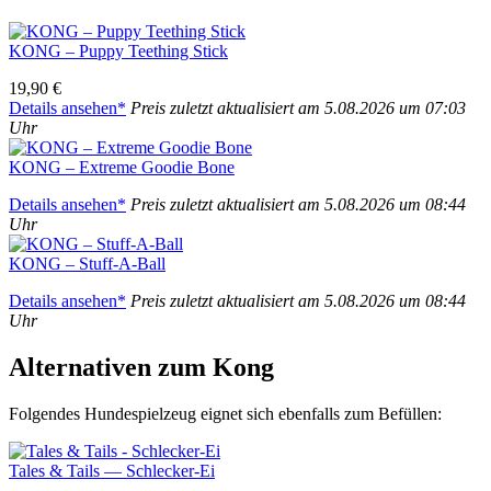
KONG – Pup­py Tee­thing Stick
19,90 €
Details anse­hen*
Preis zuletzt aktua­li­siert am 5.08.2026 um 07:03
Uhr
KONG – Extre­me Goo­die Bone
Details anse­hen*
Preis zuletzt aktua­li­siert am 5.08.2026 um 08:44
Uhr
KONG – Stuff-A-Ball
Details anse­hen*
Preis zuletzt aktua­li­siert am 5.08.2026 um 08:44
Uhr
Alter­na­ti­ven zum Kong
Fol­gen­des Hun­de­spiel­zeug eig­net sich eben­falls zum Befül­len:
Tales & Tails — Schle­cker-Ei