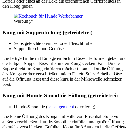
Löf­fels oder eines an der Ecke auf­ge­schnit­te­nen Gefrier­beu­tels in
den Kong geben.
Wer­bung*
Kong mit Sup­pen­fül­lung (getrei­de­frei)
Selbst­ge­koch­te Gemü­se- oder Fleisch­brü­he
Sup­pen­fleisch und Gemü­se
Die fer­ti­ge Brü­he mit Ein­la­ge ein­fach in Eis­wür­fel­for­men geben und
die fer­ti­gen Sup­pen-Eis­wür­fel in den Kong ste­cken. Falls Du die
Sup­pe direkt im Kong ein­frie­ren möch­test, kannst Du die Öff­nung
des Kongs vor­her ver­schlie­ßen indem Du ein Stück Schei­ben­kä­se
auf die Öff­nung legst und die­se kurz in der Mikro­wel­le schmel­zen
lässt.
Kong mit Hun­de-Smoothie-Fül­lung (getrei­de­frei)
Hun­de-Smoothie (
selbst gemacht
oder fer­tig)
Die klei­ne Öff­nung des Kongs mit Hil­fe von Frisch­hal­te­fo­lie von
außen ver­schlie­ßen. Hun­de-Smoothie ein­fül­len und gro­ße Öff­nung
eben­falls ver­schlie­ßen. Gefüll­ten Kong für 3 Stun­den in die Gefrier­