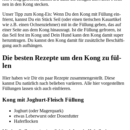
nen in den Kong ste­cken.
Unser Tipp zum Kong-Eis: Wenn Du den Kong mit Fül­lung ein­
frierst, kannst Du ein Stück Seil (oder einen tie­ri­schen Kau­ar­ti­kel
wie z.B. einen Och­sen­zieh­mer) mit in die Fül­lung geben, das auf
einer Sei­te aus dem Kong hin­aus­ragt. Ist die Fül­lung gefro­ren, ist
das Seil fest im Kong und Dein Hund kann den Kong damit super
her­um­tra­gen. Du kannst den Kong damit für zusätz­li­che Beschäf­ti­
gung auch auf­hän­gen.
Die bes­ten Rezep­te um den Kong zu fül­
len
Hier haben wir Dir ein paar Rezep­te zusam­men­ge­stellt. Die­se
kannst Du natür­lich nach belie­ben vari­ie­ren. Alle hier vor­ge­stell­ten
Fül­lun­gen las­sen sich auch ein­frie­ren.
Kong mit Joghurt-Fleisch Fül­lung
Joghurt (oder Mager­quark)
etwas Leber­wurst oder Dosen­fut­ter
Hafer­flo­cken