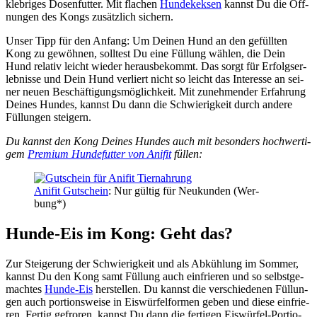
kleb­ri­ges Dosen­fut­ter. Mit fla­chen
Hun­de­kek­sen
kannst Du die Öff­
nun­gen des Kongs zusätz­lich sichern.
Unser Tipp für den Anfang: Um Dei­nen Hund an den gefüll­ten
Kong zu gewöh­nen, soll­test Du eine Fül­lung wäh­len, die Dein
Hund rela­tiv leicht wie­der her­aus­be­kommt. Das sorgt für Erfolgs­er­
leb­nis­se und Dein Hund ver­liert nicht so leicht das Inter­es­se an sei­
ner neu­en Beschäf­ti­gungs­mög­lich­keit. Mit zuneh­men­der Erfah­rung
Dei­nes Hun­des, kannst Du dann die Schwie­rig­keit durch ande­re
Fül­lun­gen stei­gern.
Du kannst den Kong Dei­nes Hun­des auch mit beson­ders hoch­wer­ti­
gem
Pre­mi­um Hun­de­fut­ter von Ani­fit
fül­len:
Ani­fit Gut­schein
: Nur gül­tig für Neu­kun­den (Wer­
bung*)
Hun­de-Eis im Kong: Geht das?
Zur Stei­ge­rung der Schwie­rig­keit und als Abküh­lung im Som­mer,
kannst Du den Kong samt Fül­lung auch ein­frie­ren und so selbst­ge­
mach­tes
Hun­de-Eis
her­stel­len. Du kannst die ver­schie­de­nen Fül­lun­
gen auch por­ti­ons­wei­se in Eis­wür­fel­for­men geben und die­se ein­frie­
ren. Fer­tig gefro­ren, kannst Du dann die fer­ti­gen Eis­wür­fel-Por­tio­