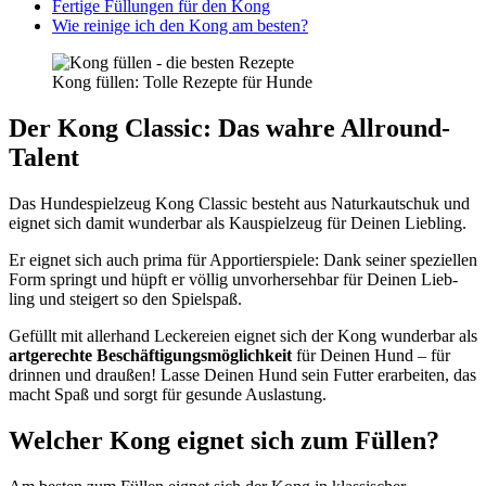
Fer­ti­ge Fül­lun­gen für den Kong
Wie rei­ni­ge ich den Kong am bes­ten?
Kong fül­len: Tol­le Rezep­te für Hun­de
Der Kong Clas­sic: Das wah­re All­round-
Talent
Das Hun­de­spiel­zeug Kong Clas­sic besteht aus Natur­kau­tschuk und
eig­net sich damit wun­der­bar als Kau­spiel­zeug für Dei­nen Lieb­ling.
Er eig­net sich auch pri­ma für Appor­tier­spie­le: Dank sei­ner spe­zi­el­len
Form springt und hüpft er völ­lig unvor­her­seh­bar für Dei­nen Lieb­
ling und stei­gert so den Spiel­spaß.
Gefüllt mit aller­hand Lecke­rei­en eig­net sich der Kong wun­der­bar als
art­ge­rech­te Beschäf­ti­gungs­mög­lich­keit
für Dei­nen Hund – für
drin­nen und drau­ßen! Las­se Dei­nen Hund sein Fut­ter erar­bei­ten, das
macht Spaß und sorgt für gesun­de Aus­las­tung.
Wel­cher Kong eig­net sich zum Fül­len?