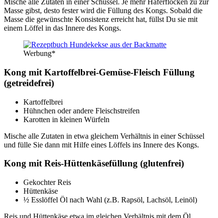
Mische alle Zuta­ten in einer Schüs­sel. Je mehr Hafer­flo­cken zu zur
Mas­se gibst, des­to fes­ter wird die Fül­lung des Kongs. Sobald die
Mas­se die gewünsch­te Kon­sis­tenz erreicht hat, füllst Du sie mit
einem Löf­fel in das Inne­re des Kongs.
Wer­bung*
Kong mit Kar­tof­fel­brei-Gemü­se-Fleisch Fül­lung
(getrei­de­frei)
Kar­tof­fel­brei
Hühn­chen oder ande­re Fleisch­strei­fen
Karot­ten in klei­nen Wür­feln
Mische alle Zuta­ten in etwa glei­chem Ver­hält­nis in einer Schüs­sel
und fül­le Sie dann mit Hil­fe eines Löf­fels ins Inne­re des Kongs.
Kong mit Reis-Hüt­ten­kä­se­fül­lung (glu­ten­frei)
Gekoch­ter Reis
Hüt­ten­kä­se
½ Ess­löf­fel Öl nach Wahl (z.B. Raps­öl, Lachs­öl, Lein­öl)
Reis und Hüt­ten­kä­se etwa im glei­chen Ver­hält­nis mit dem Öl