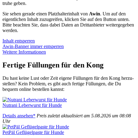
tru­he geben.
Sie sehen gera­de einen Platz­hal­ter­in­halt von
Awin
. Um auf den
eigent­li­chen Inhalt zuzu­grei­fen, kli­cken Sie auf den But­ton unten.
Bit­te beach­ten Sie, dass dabei Daten an Dritt­an­bie­ter wei­ter­ge­ge­ben
wer­den.
Inhalt ent­sper­ren
Awin-Ban­ner immer ent­sper­ren
Wei­te­re Infor­ma­tio­nen
Fer­ti­ge Fül­lun­gen für den Kong
Du hast kei­ne Lust oder Zeit eige­ne Fül­lun­gen für den Kong her­zu­
stel­len? Kein Pro­blem, es gibt auch fer­ti­ge Fül­lun­gen, die Du
bequem online bestel­len kannst:
Nut­ra­ni Leber­wurst für Hun­de
Details anse­hen*
Preis zuletzt aktua­li­siert am 5.08.2026 um 08:08
Uhr
PetPäl Geflü­gel­pas­te für Hun­de