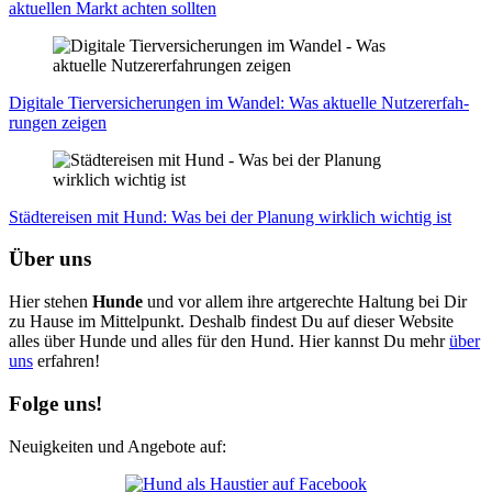
aktu­el­len Markt ach­ten soll­ten
Digi­ta­le Tier­ver­si­che­run­gen im Wan­del: Was aktu­el­le Nut­zer­er­fah­
run­gen zei­gen
Städ­te­rei­sen mit Hund: Was bei der Pla­nung wirk­lich wich­tig ist
Über uns
Hier stehen
Hunde
und vor allem ihre artgerechte Haltung bei Dir
zu Hause im Mittelpunkt. Deshalb findest Du auf dieser Website
alles über Hunde und alles für den Hund. Hier kannst Du mehr
über
uns
erfahren!
Folge uns!
Neuigkeiten und Angebote auf: