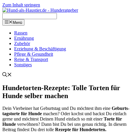
Zum Inhalt springen
Menü
Ras­sen
Ernäh­rung
Zube­hör
Erzie­hung & Beschäf­ti­gung
Pfle­ge & Gesund­heit
Rei­se & Trans­port
Sons­ti­ges
Hun­de­tor­ten-Rezep­te: Tol­le Tor­ten für
Hun­de sel­ber machen
Dein Vier­bei­ner hat Geburts­tag und Du möch­test ihm eine
Geburts­
tags­tor­te für Hun­de
machen? Oder kochst und backst Du ein­fach
ger­ne und möch­test Dei­nen Hund ein­fach so mit einer
Tor­te für
Hun­de
ver­wöh­nen? Dann bist Du bei uns genau rich­tig. In die­sem
Bei­trag fin­dest Du drei tol­le
Rezep­te für Hun­de­tor­ten.