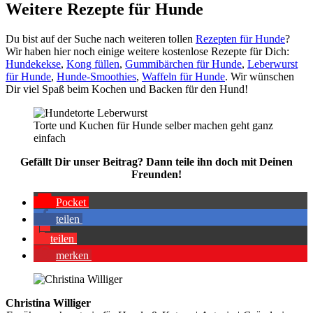
Wei­te­re Rezep­te für Hun­de
Du bist auf der Suche nach wei­te­ren tol­len
Rezep­ten für Hun­de
?
Wir haben hier noch eini­ge wei­te­re kos­ten­lo­se Rezep­te für Dich:
Hun­de­kek­se
,
Kong fül­len
,
Gum­mi­bär­chen für Hun­de
,
Leber­wurst
für Hun­de
,
Hun­de-Smoothies
,
Waf­feln für Hun­de
. Wir wün­schen
Dir viel Spaß beim Kochen und Backen für den Hund!
Tor­te und Kuchen für Hun­de sel­ber machen geht ganz
ein­fach
Gefällt Dir unser Bei­trag? Dann tei­le ihn doch mit Dei­nen
Freun­den!
Pocket
tei­len
tei­len
mer­ken
Christina Williger