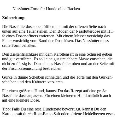
Nass­fut­ter-Tor­te für Hun­de ohne Backen
Zube­rei­tung:
Die Nass­fut­ter­do­se oben öff­nen und mit der offe­nen Sei­te nach
unten auf eine Tel­ler stel­len. Den Boden der Nass­fut­ter­do­se mit Hil­
fe eines Dosen­öff­ners ent­fer­nen. Mit einem Mes­ser vor­sich­tig das
Fut­ter vor­sich­tig vom Rand der Dose lösen. Das Nass­fut­ter muss
sei­ne Form behal­ten.
Den Zie­gen­frisch­kä­se mit dem Karot­ten­saft in eine Schüs­sel geben
und gut ver­rüh­ren. Es soll eine gut streich­ba­re Mas­se ent­ste­hen, die
nicht zu flüs­sig ist. Danach das Nass­fut­ter oben und an der Sei­te mit
der Frisch­kä­se­mi­schung bestrei­chen.
Gur­ke in dün­ne Schei­ben schnei­den und die Tor­te mit den Gur­ken­
schei­ben und den Kräu­tern ver­zie­ren.
Für einen grö­ße­ren Hund, kannst Du das Rezept auf eine gro­ße
Nass­fut­ter­do­se anpas­sen. Für einen klei­ne­ren Hund natür­lich auch
auf eine klei­ne­re Dose.
Tipp: Falls Du eine rosa Hun­de­tor­te bevor­zugst, kannst Du den
Karot­ten­saft durch Rote-Bee­te-Saft oder pürier­te Hei­del­bee­ren erset­