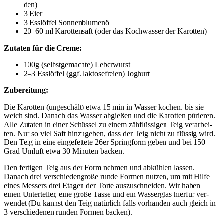
den)
3 Eier
3 Ess­löf­fel Son­nen­blu­men­öl
20–60 ml Karot­ten­saft (oder das Koch­was­ser der Karot­ten)
Zuta­ten für die Creme:
100g (selbst­ge­mach­te) Leber­wurst
2–3 Ess­löf­fel (ggf. lak­to­se­frei­en) Joghurt
Zube­rei­tung:
Die Karot­ten (unge­schält) etwa 15 min in Was­ser kochen, bis sie
weich sind. Danach das Was­ser abgie­ßen und die Karot­ten pürie­ren.
Alle Zuta­ten in einer Schüs­sel zu einem zäh­flüs­si­gen Teig ver­ar­bei­
ten. Nur so viel Saft hin­zu­ge­ben, dass der Teig nicht zu flüs­sig wird.
Den Teig in eine ein­ge­fet­te­te 26er Spring­form geben und bei 150
Grad Umluft etwa 30 Minu­ten backen.
Den fer­ti­gen Teig aus der Form neh­men und abküh­len las­sen.
Danach drei ver­schie­den­gro­ße run­de For­men nut­zen, um mit Hil­fe
eines Mes­sers drei Eta­gen der Tor­te aus­zu­schnei­den. Wir haben
einen Unter­tel­ler, eine gro­ße Tas­se und ein Was­ser­glas hier­für ver­
wen­det (Du kannst den Teig natür­lich falls vor­han­den auch gleich in
3 ver­schie­de­nen run­den For­men backen).