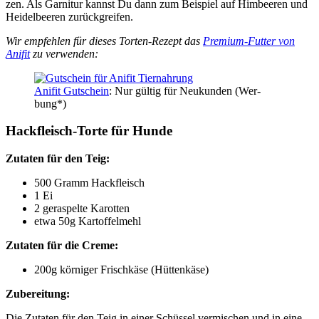
zen. Als Gar­ni­tur kannst Du dann zum Bei­spiel auf Him­bee­ren und
Hei­del­bee­ren zurück­grei­fen.
Wir emp­feh­len für die­ses Tor­ten-Rezept das
Pre­mi­um-Fut­ter von
Ani­fit
zu ver­wen­den:
Ani­fit Gut­schein
: Nur gül­tig für Neu­kun­den (Wer­
bung*)
Hack­fleisch-Tor­te für Hun­de
Zuta­ten für den Teig:
500 Gramm Hack­fleisch
1 Ei
2 geras­pel­te Karot­ten
etwa 50g Kar­tof­fel­mehl
Zuta­ten für die Creme:
200g kör­ni­ger Frisch­kä­se (Hüt­ten­kä­se)
Zube­rei­tung:
Die Zuta­ten für den Teig in einer Schüs­sel ver­mi­schen und in eine