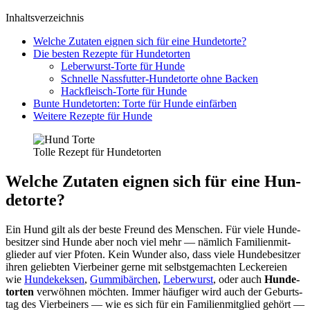
Inhalts­ver­zeich­nis
Wel­che Zuta­ten eig­nen sich für eine Hun­de­tor­te?
Die bes­ten Rezep­te für Hun­de­tor­ten
Leber­wurst-Tor­te für Hun­de
Schnel­le Nass­fut­ter-Hun­de­tor­te ohne Backen
Hack­fleisch-Tor­te für Hun­de
Bun­te Hun­de­tor­ten: Tor­te für Hun­de ein­fär­ben
Wei­te­re Rezep­te für Hun­de
Tol­le Rezept für Hun­de­tor­ten
Wel­che Zuta­ten eig­nen sich für eine Hun­
de­tor­te?
Ein Hund gilt als der bes­te Freund des Men­schen. Für vie­le Hun­de­
be­sit­zer sind Hun­de aber noch viel mehr — näm­lich Fami­li­en­mit­
glie­der auf vier Pfo­ten. Kein Wun­der also, dass vie­le Hun­de­be­sit­zer
ihren gelieb­ten Vier­bei­ner ger­ne mit selbst­ge­mach­ten Lecke­rei­en
wie
Hun­de­kek­sen
,
Gum­mi­bär­chen
,
Leber­wurst
, oder auch
Hun­de­
tor­ten
ver­wöh­nen möch­ten. Immer häu­fi­ger wird auch der Geburts­
tag des Vier­bei­ners — wie es sich für ein Fami­li­en­mit­glied gehört —