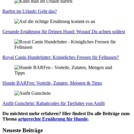
Bar­fen im Urlaub: Geht das?
Gesun­de Ernäh­rung für Dei­nen Hund: Wor­auf Du ach­ten soll­test
Roy­al Canin Hun­de­fut­ter: König­li­ches Fres­sen für Fell­na­sen?
Hun­de BAR­Fen: Vor­tei­le, Zuta­ten, Men­gen & Tipps
Ani­fit Gut­schein: Rabatt­codes für Tier­fut­ter von Ani­fit
Du möchtest mehr erfahren? Hier findest Du alle Beiträge zum
Thema
artgerechte Ernährung für Hunde
.
Neueste Beiträge