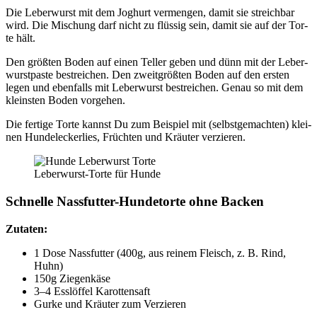
Die Leber­wurst mit dem Joghurt ver­men­gen, damit sie streich­bar
wird. Die Mischung darf nicht zu flüs­sig sein, damit sie auf der Tor­
te hält.
Den größ­ten Boden auf einen Tel­ler geben und dünn mit der Leber­
wurst­pas­te bestrei­chen. Den zweit­größ­ten Boden auf den ers­ten
legen und eben­falls mit Leber­wurst bestrei­chen. Genau so mit dem
kleins­ten Boden vor­ge­hen.
Die fer­ti­ge Tor­te kannst Du zum Bei­spiel mit (selbst­ge­mach­ten) klei­
nen Hun­de­le­cker­lies, Früch­ten und Kräu­ter ver­zie­ren.
Leber­wurst-Tor­te für Hun­de
Schnel­le Nass­fut­ter-Hun­de­tor­te ohne Backen
Zuta­ten:
1 Dose Nass­fut­ter (400g, aus rei­nem Fleisch, z. B. Rind,
Huhn)
150g Zie­gen­kä­se
3–4 Ess­löf­fel Karot­ten­saft
Gur­ke und Kräu­ter zum Ver­zie­ren