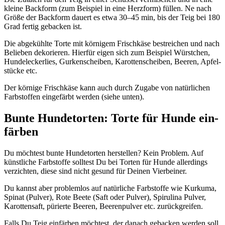
klei­ne Back­form (zum Bei­spiel in eine Herz­form) fül­len. Ne nach
Grö­ße der Back­form dau­ert es etwa 30–45 min, bis der Teig bei 180
Grad fer­tig geba­cken ist.
Die abge­kühl­te Tor­te mit kör­ni­gem Frisch­kä­se bestrei­chen und nach
Belie­ben deko­rie­ren. Hier­für eigen sich zum Bei­spiel Würst­chen,
Hun­de­le­cker­lies, Gur­ken­schei­ben, Karot­ten­schei­ben, Bee­ren, Apfel­
stü­cke etc.
Der kör­ni­ge Frisch­kä­se kann auch durch Zuga­be von natür­li­chen
Farb­stof­fen ein­ge­färbt wer­den (sie­he unten).
Bun­te Hun­de­tor­ten: Tor­te für Hun­de ein­
fär­ben
Du möch­test bun­te Hun­de­tor­ten her­stel­len? Kein Pro­blem. Auf
künst­li­che Farb­stof­fe soll­test Du bei Tor­ten für Hun­de aller­dings
ver­zich­ten, die­se sind nicht gesund für Dei­nen Vier­bei­ner.
Du kannst aber pro­blem­los auf natür­li­che Farb­stof­fe wie Kur­ku­ma,
Spi­nat (Pul­ver), Rote Bee­te (Saft oder Pul­ver), Spi­ru­li­na Pul­ver,
Karot­ten­saft, pürier­te Bee­ren, Bee­ren­pul­ver etc. zurück­grei­fen.
Falls Du Teig ein­fär­ben möch­test, der danach geba­cken wer­den soll,