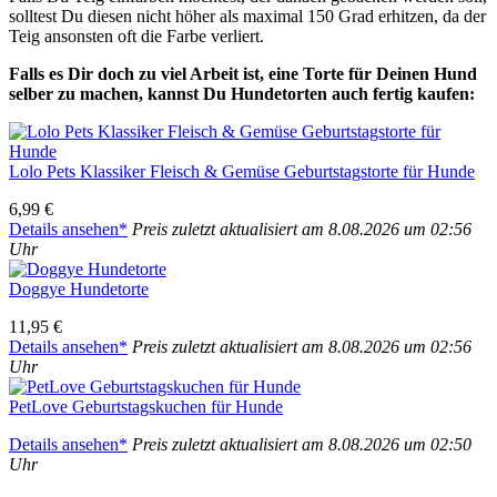
soll­test Du die­sen nicht höher als maxi­mal 150 Grad erhit­zen, da der
Teig ansons­ten oft die Far­be ver­liert.
Falls es Dir doch zu viel Arbeit ist, eine Tor­te für Dei­nen Hund
sel­ber zu machen, kannst Du Hun­de­tor­ten auch fer­tig kau­fen:
Lolo Pets Klas­si­ker Fleisch & Gemü­se Geburts­tags­tor­te für Hun­de
6,99 €
Details anse­hen*
Preis zuletzt aktua­li­siert am 8.08.2026 um 02:56
Uhr
Dog­gye Hun­de­tor­te
11,95 €
Details anse­hen*
Preis zuletzt aktua­li­siert am 8.08.2026 um 02:56
Uhr
PetL­ove Geburts­tags­ku­chen für Hun­de
Details anse­hen*
Preis zuletzt aktua­li­siert am 8.08.2026 um 02:50
Uhr