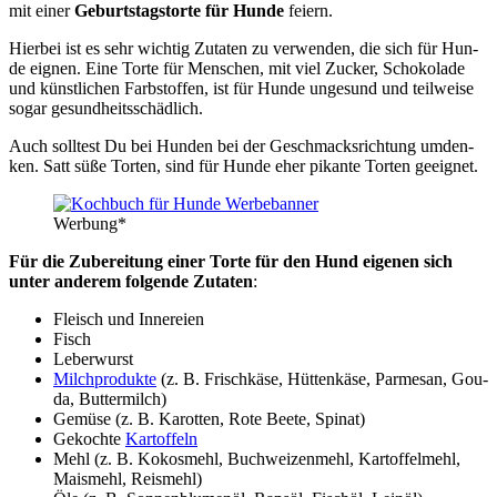
mit einer
Geburts­tags­tor­te für Hun­de
fei­ern.
Hier­bei ist es sehr wich­tig Zuta­ten zu ver­wen­den, die sich für Hun­
de eig­nen. Eine Tor­te für Men­schen, mit viel Zucker, Scho­ko­la­de
und künst­li­chen Farb­stof­fen, ist für Hun­de unge­sund und teil­wei­se
sogar gesund­heits­schäd­lich.
Auch soll­test Du bei Hun­den bei der Geschmacks­rich­tung umden­
ken. Satt süße Tor­ten, sind für Hun­de eher pikan­te Tor­ten geeig­net.
Wer­bung*
Für die Zube­rei­tung einer Tor­te für den Hund eige­nen sich
unter ande­rem fol­gen­de Zuta­ten
:
Fleisch und Inne­rei­en
Fisch
Leber­wurst
Milch­pro­duk­te
(z. B. Frisch­kä­se, Hüt­ten­kä­se, Par­me­san, Gou­
da, But­ter­milch)
Gemü­se (z. B. Karot­ten, Rote Bee­te, Spi­nat)
Gekoch­te
Kar­tof­feln
Mehl (z. B. Kokos­mehl, Buch­wei­zen­mehl, Kar­tof­fel­mehl,
Mais­mehl, Reis­mehl)