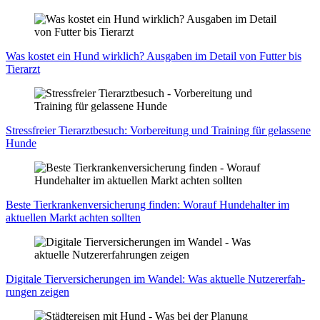
Was kos­tet ein Hund wirk­lich? Aus­ga­ben im Detail von Fut­ter bis
Tier­arzt
Stress­frei­er Tier­arzt­be­such: Vor­be­rei­tung und Trai­ning für gelas­se­ne
Hun­de
Bes­te Tier­kran­ken­ver­si­che­rung fin­den: Wor­auf Hun­de­hal­ter im
aktu­el­len Markt ach­ten soll­ten
Digi­ta­le Tier­ver­si­che­run­gen im Wan­del: Was aktu­el­le Nut­zer­er­fah­
run­gen zei­gen