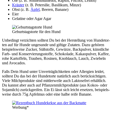
Öle (z. B. Son­nen­blu­men­öl, Raps­öl, Fisch­öl, Lein­öl)
Kräu­ter
(z. B. Peter­si­lie, Basi­li­kum, Min­ze)
Obst (z. B.
Äpfel
, Bee­ren, Bana­ne)
Eier
Gela­ti­ne oder Agar Agar
Geburts­tags­tor­te für den Hund
Unbe­dingt ver­zich­ten soll­test Du bei der Her­stel­lung von Hun­de­tor­
ten auf für Hun­de unge­sun­de und gif­ti­ge Zuta­ten. Dazu gehö­ren
bei­spiels­wei­se Zucker, Süß­stof­fe, Gewür­ze, Back­pul­ver, künst­li­che
Farb- und Kon­ser­vie­rungs­stof­fe, Scho­ko­la­de, Kakao­pul­ver, Kaf­fee,
rohe Kar­tof­feln, Trau­ben, Rosi­nen, Knob­lauch, Lauch, Zwie­beln
und Avo­ca­dos.
Falls Dein Hund unter Unver­träg­lich­kei­ten oder All­er­gien lei­det,
soll­test Du das bei der Hun­de­tor­te natür­lich auch berück­sich­ti­gen.
Vie­le Milch­pro­duk­te sind mitt­ler­wei­le auch Lak­to­se­frei erhält­lich.
Du kannst aber auch auf Pflan­zen­milch­pro­duk­te (aus Kokos- oder
Soja­milch) zurück­grei­fen. Ein Ei lässt sich leicht erset­zen, bei­spiels­
wei­se durch 75g Apfel­mus oder eine hal­be rei­fe Bana­ne.
Wer­bung*