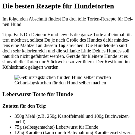
Die bes­ten Rezep­te für Hun­de­tor­ten
Im fol­gen­den Abschnitt fin­dest Du drei tol­le Tor­ten-Rezep­te für Dei­
nen Hund.
Tipp: Falls Du Dei­nem Hund jeweils die gan­ze Tor­te auf ein­mal füt­
tern möch­test, soll­test Du je nach Grö­ße des Hun­des dafür min­des­
tens eine Mahl­zeit an die­sem Tag strei­chen. Die Hun­de­tor­ten sind
doch sehr kalo­rien­reich und die schlan­ke Linie Dei­nes Hun­des soll
natür­lich nicht gefähr­det wer­den. Gera­de für klei­ne­re Hun­de ist es
sinn­voll die Tor­ten nur Stück­wei­se zu ver­füt­tern. Der Rest kann im
Kühl­schrank gela­gert wer­den.
Geburts­tags­ku­chen für den Hund sel­ber machen
Leber­wurst-Tor­te für Hun­de
Zuta­ten für den Teig:
350g Mehl (z.B. 250g Kar­tof­fel­mehl und 100g Buch­wei­zen­
mehl)
75g (selbst­ge­mach­te) Leber­wurst für Hun­de
125g Karot­ten (kann durch Baby­nah­rung Karot­te ersetzt wer­