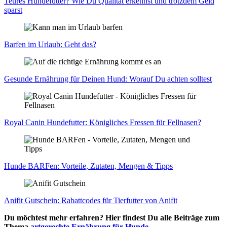
Teu­res Hun­de­fut­ter? Wie Du Qua­li­tät erkennst und trotz­dem Geld
sparst
Bar­fen im Urlaub: Geht das?
Gesun­de Ernäh­rung für Dei­nen Hund: Wor­auf Du ach­ten soll­test
Roy­al Canin Hun­de­fut­ter: König­li­ches Fres­sen für Fell­na­sen?
Hun­de BAR­Fen: Vor­tei­le, Zuta­ten, Men­gen & Tipps
Ani­fit Gut­schein: Rabatt­codes für Tier­fut­ter von Ani­fit
Du möchtest mehr erfahren? Hier findest Du alle Beiträge zum
Thema
artgerechte Ernährung für Hunde
.