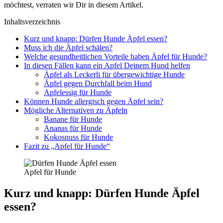
möch­test, ver­ra­ten wir Dir in die­sem Arti­kel.
Inhalts­ver­zeich­nis
Kurz und knapp: Dür­fen Hun­de Äpfel essen?
Muss ich die Äpfel schä­len?
Wel­che gesund­heit­li­chen Vor­tei­le haben Äpfel für Hun­de?
In die­sen Fäl­len kann ein Apfel Dei­nem Hund hel­fen
Äpfel als Lecker­li für über­ge­wich­ti­ge Hun­de
Äpfel gegen Durch­fall beim Hund
Apfel­es­sig für Hun­de
Kön­nen Hun­de all­er­gisch gegen Äpfel sein?
Mög­li­che Alter­na­ti­ven zu Äpfeln
Bana­ne für Hun­de
Ana­nas für Hun­de
Kokos­nuss für Hun­de
Fazit zu „Apfel für Hun­de“
Apfel für Hun­de
Kurz und knapp: Dür­fen Hun­de Äpfel
essen?