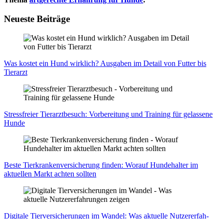
Neueste Beiträge
Was kos­tet ein Hund wirk­lich? Aus­ga­ben im Detail von Fut­ter bis
Tier­arzt
Stress­frei­er Tier­arzt­be­such: Vor­be­rei­tung und Trai­ning für gelas­se­ne
Hun­de
Bes­te Tier­kran­ken­ver­si­che­rung fin­den: Wor­auf Hun­de­hal­ter im
aktu­el­len Markt ach­ten soll­ten
Digi­ta­le Tier­ver­si­che­run­gen im Wan­del: Was aktu­el­le Nut­zer­er­fah­