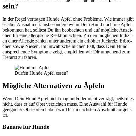
sein?
In der Regel ver­tra­gen Hun­de Äpfel ohne Pro­ble­me. Wie immer gibt
es aber Aus­nah­men. Ins­be­son­de­re wenn Dein Hund noch nie Apfel
bekom­men hat, soll­test Du ihn beob­ach­ten und auf mög­li­che Anzei­
chen für eine all­er­gi­sche Reak­ti­on ach­ten. Zu den mög­li­chen Indi­zi­
en einer All­er­gie zäh­len unter ande­rem ein erhöh­ter Juck­reiz, Erbre­
chen sowie Nie­sen. Im unwahr­schein­li­chen Fall, dass Dein Hund
ent­spre­chen­de Sym­pto­me zeigt, emp­feh­len wir Dir umge­hend zum
Tier­arzt zu fah­ren.
Dür­fen Hun­de Äpfel essen?
Mög­li­che Alter­na­ti­ven zu Äpfeln
Wenn Dein Hund Apfel nicht mag und/oder nicht ver­trägt, heißt dies
nicht, dass er auf Obst ver­zich­ten muss. Eine Aus­wahl für Hun­de
geeig­ne­ter Obst­sor­ten haben wir Dir im nächs­ten Abschnitt auf­ge­lis­
tet.
Bana­ne für Hun­de