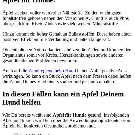
Äpfel ste­cken vol­ler wert­vol­ler Nähr­stof­fe. Zu den wich­tigs­ten
Inhalt­stof­fen gehö­ren neben den Vit­ami­nen A, C und K auch Phos­
phor, Cal­ci­um, Eisen, Zink sowie vie­le wei­te­re Mine­ral­stof­fe.
Hin­zu kommt ein hoher Gehalt an Bal­last­stof­fen. Die­se haben einen
posi­ti­ven Effekt auf die Ver­dau­ung und hal­ten lan­ge satt.
Die ent­hal­te­nen Anti­oxi­dan­ti­en schüt­zen die Zel­len und kön­nen den
Orga­nis­mus somit vor Krebs, Herz­er­kran­kun­gen sowie ande­ren
gesund­heit­li­chen Pro­ble­men bewah­ren.
Auch auf die
Zahn­hy­gie­ne beim Hund
haben Äpfel posi­ti­ve Aus­
wir­kun­gen. So kann ein Stück Apfel nach dem Fres­sen dabei hel­fen,
die Zäh­ne Dei­nes Vier­bei­ners sau­ber und gesund zu hal­ten.
In die­sen Fäl­len kann ein Apfel Dei­nem
Hund hel­fen
Wie Du bereits weißt sind
Äpfel für Hun­de
gesund. Im fol­gen­den
Abschnitt klä­ren wir Dich über die Anwen­dungs­mög­lich­kei­ten von
Äpfeln bei kon­kre­ten Gesund­heits­pro­ble­men auf.