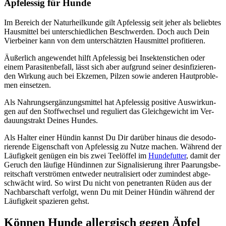
Apfel­es­sig für Hun­de
Im Bereich der Natur­heil­kun­de gilt Apfel­es­sig seit jeher als belieb­tes
Haus­mit­tel bei unter­schied­li­chen Beschwer­den. Doch auch Dein
Vier­bei­ner kann von dem unter­schätz­ten Haus­mit­tel pro­fi­tie­ren.
Äußer­lich ange­wen­det hilft Apfel­es­sig bei Insek­ten­sti­chen oder
einem Para­si­ten­be­fall, lässt sich aber auf­grund sei­ner des­in­fi­zie­ren­
den Wir­kung auch bei Ekze­men, Pil­zen sowie ande­ren Haut­pro­ble­
men ein­set­zen.
Als Nah­rungs­er­gän­zungs­mit­tel hat Apfel­es­sig posi­ti­ve Aus­wir­kun­
gen auf den Stoff­wech­sel und regu­liert das Gleich­ge­wicht im Ver­
dau­ungs­trakt Dei­nes Hun­des.
Als Hal­ter einer Hün­din kannst Du Dir dar­über hin­aus die des­odo­
rie­ren­de Eigen­schaft von Apfel­es­sig zu Nut­ze machen. Wäh­rend der
Läu­fig­keit genü­gen ein bis zwei Tee­löf­fel im
Hun­de­fut­ter
, damit der
Geruch den läu­fi­ge Hün­din­nen zur Signa­li­sie­rung ihrer Paa­rungs­be­
reit­schaft ver­strö­men ent­we­der neu­tra­li­siert oder zumin­dest abge­
schwächt wird. So wirst Du nicht von pene­tran­ten Rüden aus der
Nach­bar­schaft ver­folgt, wenn Du mit Dei­ner Hün­din wäh­rend der
Läu­fig­keit spa­zie­ren gehst.
Kön­nen Hun­de all­er­gisch gegen Äpfel