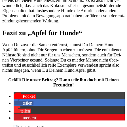
bereits bei vie­len Hun­de­be­sit­zern im Schrank. Es ist also nicht ver­
wun­der­lich, dass auch das Kokos­nuss­fleisch gesund­heits­för­dern­de
Eigen­schaf­ten hat. Ins­be­son­de­re Hun­de die Arthri­tis oder ande­re
Pro­ble­me mit dem Bewe­gungs­ap­pa­rat haben pro­fi­tie­ren von der ent­
zün­dungs­hem­men­den Wir­kung.
Fazit zu „Apfel für Hun­de“
Wenn Du zuvor die Samen ent­fernst, kannst Du Dei­nem Hund
Apfel füt­tern, ohne Dir Sor­gen machen zu müs­sen. Die ent­hal­te­nen
Nähr­stof­fe sind nicht nur für uns Men­schen, son­dern auch für Dei­
nen Vier­bei­ner gesund. Solan­ge Du es mit der Men­ge nicht über­
treibst und aus­schließ­lich rei­fe Exem­pla­re ver­wen­dest spricht also
nichts dage­gen, wenn Du Dei­nem Hund Apfel gibst.
Gefällt Dir unser Bei­trag? Dann tei­le ihn doch mit Dei­nen
Freun­den!
Pocket
tei­len
tei­len
mer­ken