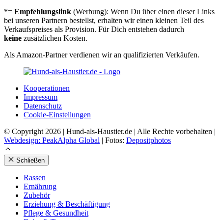
*=
Empfehlungslink
(Werbung): Wenn Du über einen dieser Links
bei unseren Partnern bestellst, erhalten wir einen kleinen Teil des
Verkaufspreises als Provision. Für Dich entstehen dadurch
keine
zusätzlichen Kosten.
Als Amazon-Partner verdienen wir an qualifizierten Verkäufen.
Koope­ra­tio­nen
Impres­sum
Daten­schutz
Coo­kie-Ein­stel­lun­gen
© Copyright 2026 | Hund-als-Haustier.de | Alle Rechte vorbehalten |
Webdesign: PeakAlpha Global
| Fotos:
Depositphotos
Schließen
Ras­sen
Ernäh­rung
Zube­hör
Erzie­hung & Beschäf­ti­gung
Pfle­ge & Gesund­heit