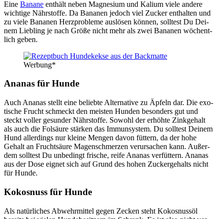
Eine
Bana­ne
ent­hält neben Magne­si­um und Kali­um vie­le ande­re
wich­ti­ge Nähr­stof­fe. Da Bana­nen jedoch viel Zucker ent­hal­ten und
zu vie­le Bana­nen Herz­pro­ble­me aus­lö­sen kön­nen, soll­test Du Dei­
nem Lieb­ling je nach Grö­ße nicht mehr als zwei Bana­nen wöchent­
lich geben.
Wer­bung*
Ana­nas für Hun­de
Auch Ana­nas stellt eine belieb­te Alter­na­ti­ve zu Äpfeln dar. Die exo­
ti­sche Frucht schmeckt den meis­ten Hun­den beson­ders gut und
steckt vol­ler gesun­der Nähr­stof­fe. Sowohl der erhöh­te Zink­ge­halt
als auch die Fol­säu­re stär­ken das Immun­sys­tem. Du soll­test Dei­nem
Hund aller­dings nur klei­ne Men­gen davon füt­tern, da der hohe
Gehalt an Frucht­säu­re Magen­schmer­zen ver­ur­sa­chen kann. Außer­
dem soll­test Du unbe­dingt fri­sche, rei­fe Ana­nas ver­füt­tern. Ana­nas
aus der Dose eig­net sich auf Grund des hohen Zucker­ge­halts nicht
für Hun­de.
Kokos­nuss für Hun­de
Als natür­li­ches Abwehr­mit­tel gegen Zecken steht Kokos­nuss­öl