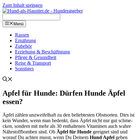
Zum Inhalt springen
Menü
Ras­sen
Ernäh­rung
Zube­hör
Erzie­hung & Beschäf­ti­gung
Pfle­ge & Gesund­heit
Rei­se & Trans­port
Sons­ti­ges
Apfel für Hun­de: Dür­fen Hun­de Äpfel
essen?
Äpfel zäh­len unzwei­fel­haft zu den belieb­tes­ten Obst­sor­ten. Dies ist
kein Wun­der, wenn man bedenkt, dass Äpfel nicht nur gut schme­
cken, son­dern mit mehr als 30 ent­hal­te­nen Vit­ami­nen auch wah­re
Nähr­stoff­bom­ben sind. Ob
Äpfel für Hun­de
geeig­net sind und
wor­auf Du ach­ten musst, wenn Du Dei­nem
Hund Apfel
geben