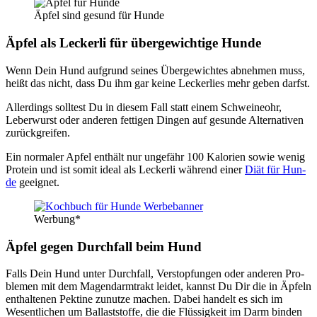
Äpfel sind gesund für Hun­de
Äpfel als Lecker­li für über­ge­wich­ti­ge Hun­de
Wenn Dein Hund auf­grund sei­nes Über­ge­wich­tes abneh­men muss,
heißt das nicht, dass Du ihm gar kei­ne Lecker­lies mehr geben darfst.
Aller­dings soll­test Du in die­sem Fall statt einem Schwei­neohr,
Leber­wurst oder ande­ren fet­ti­gen Din­gen auf gesun­de Alter­na­ti­ven
zurück­grei­fen.
Ein nor­ma­ler Apfel ent­hält nur unge­fähr 100 Kalo­rien sowie wenig
Pro­te­in und ist somit ide­al als Lecker­li wäh­rend einer
Diät für Hun­
de
geeig­net.
Wer­bung*
Äpfel gegen Durch­fall beim Hund
Falls Dein Hund unter Durch­fall, Ver­stop­fun­gen oder ande­ren Pro­
ble­men mit dem Magen­darm­trakt lei­det, kannst Du Dir die in Äpfeln
ent­hal­te­nen Pek­ti­ne zunut­ze machen. Dabei han­delt es sich im
Wesent­li­chen um Bal­last­stof­fe, die die Flüs­sig­keit im Darm bin­den