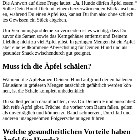
Die Ant­wort auf die­se Fra­ge lau­tet: „Ja, Hun­de dür­fen Äpfel essen.“
Soll­te Dein Hund Dich mit einem herz­er­wär­men­den Blick anschau­
en, wäh­rend Du einen Apfel isst, kannst Du ihm also ohne schlech­
tes Gewis­sen ein Stück abge­ben.
Um Ver­dau­ungs­pro­ble­me zu ver­mei­den ist es wich­tig, dass Du
zuvor die Samen sowie das Kern­ge­häu­se ent­fernst und Dei­nem
Lieb­ling nicht zu viel Apfel gibst. In gerin­gen Men­gen ist ein Apfel
aber eine will­kom­me­ne Abwechs­lung für Dei­nen Hund und als
gesun­der Snack zwi­schen­durch gut geeig­net.
Muss ich die Äpfel schä­len?
Wäh­rend die Apfel­sa­men Dei­nem Hund auf­grund der ent­hal­te­nen
Blau­säu­re in grö­ße­ren Men­gen tat­säch­lich gefähr­lich wer­den kön­
nen, ist die Scha­le kom­plett unbe­denk­lich.
Du soll­test jedoch dar­auf ach­ten, dass Du Dei­nem Hund aus­schließ­
lich rei­fe Äpfel gibst. Früch­te, die vor­her vom Baum fal­len, gel­ten
als unver­träg­lich und kön­nen zu Bauch­schmer­zen, Durch­fall und
ande­ren unan­ge­neh­men Fol­ge­er­schei­nun­gen füh­ren.
Wel­che gesund­heit­li­chen Vor­tei­le haben
Äpfel für Hun­de?