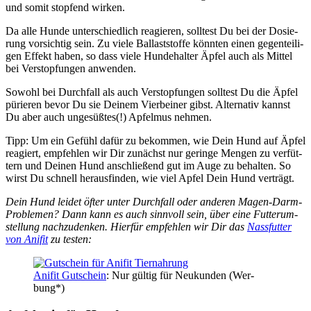
und somit stop­fend wir­ken.
Da alle Hun­de unter­schied­lich reagie­ren, soll­test Du bei der Dosie­
rung vor­sich­tig sein. Zu vie­le Bal­last­stof­fe könn­ten einen gegen­tei­li­
gen Effekt haben, so dass vie­le Hun­de­hal­ter Äpfel auch als Mit­tel
bei Ver­stop­fun­gen anwen­den.
Sowohl bei Durch­fall als auch Ver­stop­fun­gen soll­test Du die Äpfel
pürie­ren bevor Du sie Dei­nem Vier­bei­ner gibst. Alter­na­tiv kannst
Du aber auch unge­süß­tes(!) Apfel­mus neh­men.
Tipp: Um ein Gefühl dafür zu bekom­men, wie Dein Hund auf Äpfel
reagiert, emp­feh­len wir Dir zunächst nur gerin­ge Men­gen zu ver­füt­
tern und Dei­nen Hund anschlie­ßend gut im Auge zu behal­ten. So
wirst Du schnell her­aus­fin­den, wie viel Apfel Dein Hund ver­trägt.
Dein Hund lei­det öfter unter Durch­fall oder ande­ren Magen-Darm-
Pro­ble­men? Dann kann es auch sinn­voll sein, über eine Fut­ter­um­
stel­lung nach­zu­den­ken. Hier­für emp­feh­len wir Dir das
Nass­fut­ter
von Ani­fit
zu tes­ten:
Ani­fit Gut­schein
: Nur gül­tig für Neu­kun­den (Wer­
bung*)