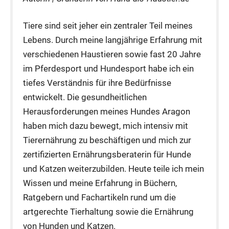
Tiere sind seit jeher ein zentraler Teil meines
Lebens. Durch meine langjährige Erfahrung mit
verschiedenen Haustieren sowie fast 20 Jahre
im Pferdesport und Hundesport habe ich ein
tiefes Verständnis für ihre Bedürfnisse
entwickelt. Die gesundheitlichen
Herausforderungen meines Hundes Aragon
haben mich dazu bewegt, mich intensiv mit
Tierernährung zu beschäftigen und mich zur
zertifizierten Ernährungsberaterin für Hunde
und Katzen weiterzubilden. Heute teile ich mein
Wissen und meine Erfahrung in Büchern,
Ratgebern und Fachartikeln rund um die
artgerechte Tierhaltung sowie die Ernährung
von Hunden und Katzen.