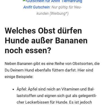
Ani­fit Gut­schein
: Nur gül­tig für Neu­
kun­den (Wer­bung*)
Wel­ches Obst dür­fen
Hun­de außer Bana­nen
noch essen?
Neben Bana­nen gibt es eine Rei­he von Obst­sor­ten, die
Du Dei­nem Hund eben­falls füt­tern darfst. Hier sind
eini­ge Bei­spie­le:
Äpfel: Äpfel sind reich an Vit­ami­nen und Bal­
last­stof­fen und eig­nen sich gut als gele­gent­li­
cher Lecker­bis­sen für Hun­de. Es ist jedoch