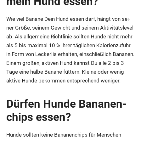
mein Hund essen?
Wie viel Bana­ne Dein Hund essen darf, hängt von sei­
ner Grö­ße, sei­nem Gewicht und sei­nem Akti­vi­täts­le­vel
ab. Als all­ge­mei­ne Richt­li­nie soll­ten Hun­de nicht mehr
als 5 bis maxi­mal 10 % ihrer täg­li­chen Kalo­rien­zu­fuhr
in Form von Lecker­lis erhal­ten, ein­schließ­lich Bana­nen.
Einem gro­ßen, akti­ven Hund kannst Du alle 2 bis 3
Tage eine hal­be Bana­ne füt­tern. Klei­ne oder wenig
akti­ve Hun­de bekom­men ent­spre­chend weni­ger.
Dür­fen Hun­de Bana­nen­
chips essen?
Hun­de soll­ten kei­ne Bana­nen­chips für Men­schen