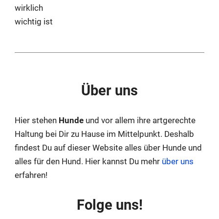
Über uns
Hier stehen
Hunde
und vor allem ihre artgerechte
Haltung bei Dir zu Hause im Mittelpunkt. Deshalb
findest Du auf dieser Website alles über Hunde und
alles für den Hund. Hier kannst Du mehr
über uns
erfahren!
Folge uns!