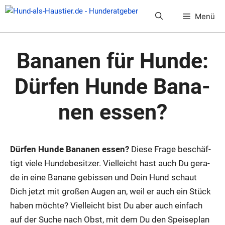
Zum
Menü
Inhalt
springen
Bana­nen für Hun­de:
Dür­fen Hun­de Bana­
nen essen?
Dür­fen Hun­de Bana­nen essen?
Die­se Fra­ge beschäf­
tigt vie­le Hun­de­be­sit­zer. Viel­leicht hast auch Du gera­
de in eine Bana­ne gebis­sen und Dein Hund schaut
Dich jetzt mit gro­ßen Augen an, weil er auch ein Stück
haben möch­te? Viel­leicht bist Du aber auch ein­fach
auf der Suche nach Obst, mit dem Du den Spei­se­plan