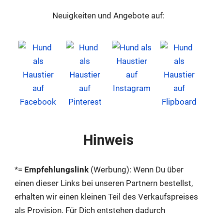
Neuigkeiten und Angebote auf:
Hinweis
*=
Empfehlungslink
(Werbung): Wenn Du über
einen dieser Links bei unseren Partnern bestellst,
erhalten wir einen kleinen Teil des Verkaufspreises
als Provision. Für Dich entstehen dadurch