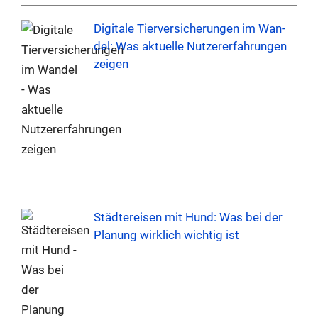
Digi­ta­le Tier­ver­si­che­run­gen im Wan­
del: Was aktu­el­le Nut­zer­er­fah­run­gen
zei­gen
Städ­te­rei­sen mit Hund: Was bei der
Pla­nung wirk­lich wich­tig ist