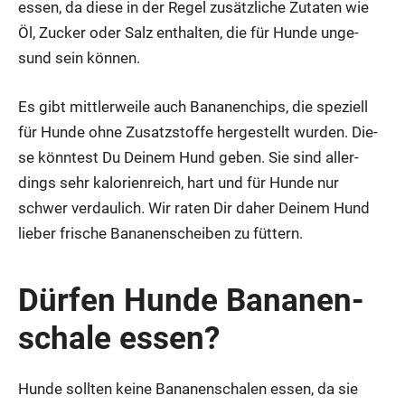
essen, da die­se in der Regel zusätz­li­che Zuta­ten wie
Öl, Zucker oder Salz ent­hal­ten, die für Hun­de unge­
sund sein kön­nen.
Es gibt mitt­ler­wei­le auch Bana­nen­chips, die spe­zi­ell
für Hun­de ohne Zusatz­stof­fe her­ge­stellt wur­den. Die­
se könn­test Du Dei­nem Hund geben. Sie sind aller­
dings sehr kalo­rien­reich, hart und für Hun­de nur
schwer ver­dau­lich. Wir raten Dir daher Dei­nem Hund
lie­ber fri­sche Bana­nen­schei­ben zu füt­tern.
Dür­fen Hun­de Bana­nen­
scha­le essen?
Hun­de soll­ten kei­ne Bana­nen­scha­len essen, da sie