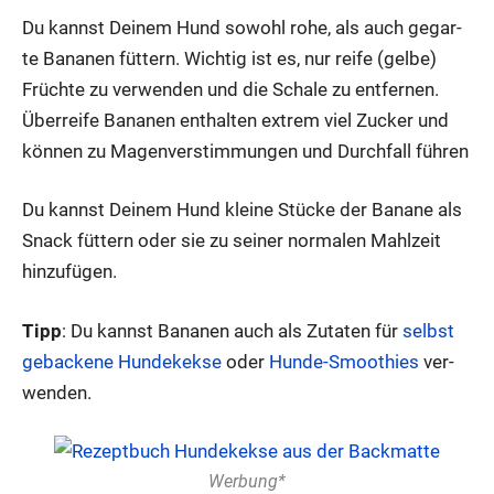
Du kannst Dei­nem Hund sowohl rohe, als auch gegar­
te Bana­nen füt­tern. Wich­tig ist es, nur rei­fe (gel­be)
Früch­te zu ver­wen­den und die Scha­le zu ent­fer­nen.
Über­rei­fe Bana­nen ent­hal­ten extrem viel Zucker und
kön­nen zu Magen­ver­stim­mun­gen und Durch­fall füh­ren
Du kannst Dei­nem Hund klei­ne Stü­cke der Bana­ne als
Snack füt­tern oder sie zu sei­ner nor­ma­len Mahl­zeit
hin­zu­fü­gen.
Tipp
: Du kannst Bana­nen auch als Zuta­ten für
selbst
geba­cke­ne Hun­de­kek­se
oder
Hun­de-Smoothies
ver­
wen­den.
Wer­bung*