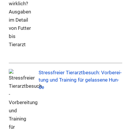
Stress­frei­er Tier­arzt­be­such: Vor­be­rei­
tung und Trai­ning für gelas­se­ne Hun­
de