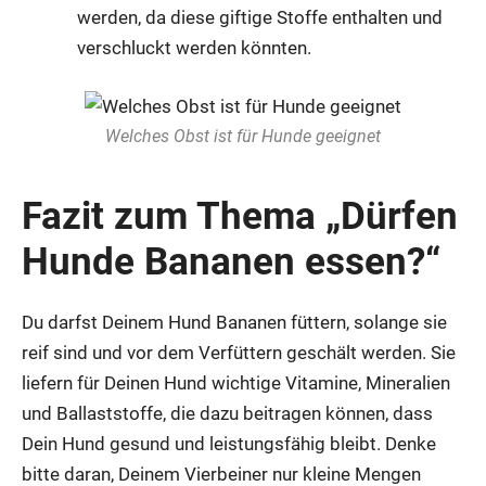
wer­den, da die­se gif­ti­ge Stof­fe ent­hal­ten und
ver­schluckt wer­den könn­ten.
Wel­ches Obst ist für Hun­de geeig­net
Fazit zum The­ma „Dür­fen
Hun­de Bana­nen essen?“
Du darfst Dei­nem Hund Bana­nen füt­tern, solan­ge sie
reif sind und vor dem Ver­füt­tern geschält wer­den. Sie
lie­fern für Dei­nen Hund wich­ti­ge Vit­ami­ne, Mine­ra­li­en
und Bal­last­stof­fe, die dazu bei­tra­gen kön­nen, dass
Dein Hund gesund und leis­tungs­fä­hig bleibt. Den­ke
bit­te dar­an, Dei­nem Vier­bei­ner nur klei­ne Men­gen