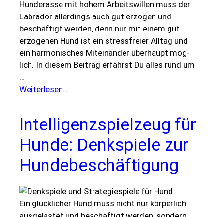
Hun­de­ras­se mit hohem Arbeits­wil­len muss der
Labra­dor aller­dings auch gut erzo­gen und
beschäf­tigt wer­den, denn nur mit einem gut
erzo­ge­nen Hund ist ein stress­frei­er All­tag und
ein har­mo­ni­sches Mit­ein­an­der über­haupt mög­
lich. In die­sem Bei­trag erfährst Du alles rund um
…
Wei­ter­le­sen…
Intel­li­genz­spiel­zeug für
Hun­de: Denk­spie­le zur
Hun­de­be­schäf­ti­gung
Ein glück­li­cher Hund muss nicht nur kör­per­lich
aus­ge­las­tet und beschäf­tigt wer­den, son­dern