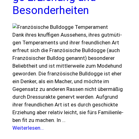
Beson­der­hei­ten
Dank ihres knuf­fi­gen Aus­se­hens, ihres gut­mü­ti­
gen Tem­pe­ra­ments und ihrer freund­li­chen Art
erfreut sich die Fran­zö­si­sche Bull­dog­ge (auch
Fran­zö­si­scher Bull­dog genannt) beson­de­rer
Beliebt­heit und ist mitt­ler­wei­le zum Mode­hund
gewor­den. Die fran­zö­si­sche Bull­dog­ge ist eher
ein Den­ker, als ein Macher, und möch­te im
Gegen­satz zu ande­ren Ras­sen nicht über­mä­ßig
durch Dres­sur­ak­te genervt wer­den. Auf­grund
ihrer freund­li­chen Art ist es durch geschick­te
Erzie­hung aber rela­tiv leicht, sie fürs Fami­li­en­le­
ben fit zu machen. In …
Wei­ter­le­sen…