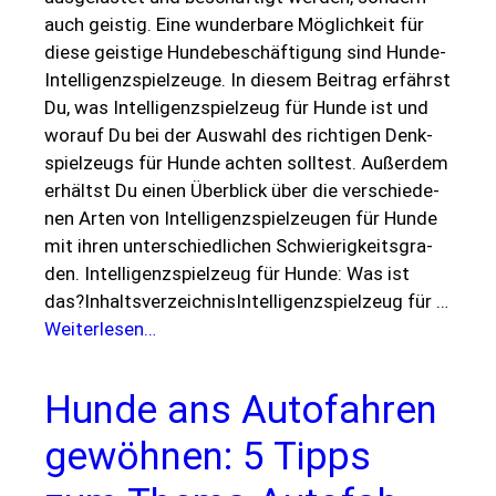
auch geis­tig. Eine wun­der­ba­re Mög­lich­keit für
die­se geis­ti­ge Hun­de­be­schäf­ti­gung sind Hun­­de-
Intel­­li­­gen­z­­spiel­­zeu­­ge. In die­sem Bei­trag erfährst
Du, was Intel­li­genz­spiel­zeug für Hun­de ist und
wor­auf Du bei der Aus­wahl des rich­ti­gen Denk­
spiel­zeugs für Hun­de ach­ten soll­test. Außer­dem
erhältst Du einen Über­blick über die ver­schie­de­
nen Arten von Intel­li­genz­spiel­zeu­gen für Hun­de
mit ihren unter­schied­li­chen Schwie­rig­keits­gra­
den. Intel­li­genz­spiel­zeug für Hun­de: Was ist
das?Inhalts­ver­zeich­nisIntel­li­genz­spiel­zeug für …
Wei­ter­le­sen…
Hun­de ans Auto­fah­ren
gewöh­nen: 5 Tipps