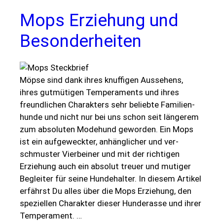
Mops Erzie­hung und
Beson­der­hei­ten
Möp­se sind dank ihres knuf­fi­gen Aus­se­hens,
ihres gut­mü­ti­gen Tem­pe­ra­ments und ihres
freund­li­chen Cha­rak­ters sehr belieb­te Fami­li­en­
hun­de und nicht nur bei uns schon seit län­ge­rem
zum abso­lu­ten Mode­hund gewor­den. Ein Mops
ist ein auf­ge­weck­ter, anhäng­li­cher und ver­
schmus­ter Vier­bei­ner und mit der rich­ti­gen
Erzie­hung auch ein abso­lut treu­er und muti­ger
Beglei­ter für sei­ne Hun­de­hal­ter. In die­sem Arti­kel
erfährst Du alles über die Mops Erzie­hung, den
spe­zi­el­len Cha­rak­ter die­ser Hun­de­ras­se und ihrer
Tem­pe­ra­ment. …