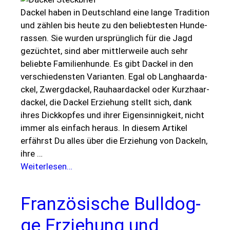
Dackel haben in Deutsch­land eine lan­ge Tra­di­ti­on
und zäh­len bis heu­te zu den belieb­tes­ten Hun­de­
ras­sen. Sie wur­den ursprüng­lich für die Jagd
gezüch­tet, sind aber mitt­ler­wei­le auch sehr
belieb­te Fami­li­en­hun­de. Es gibt Dackel in den
ver­schie­dens­ten Vari­an­ten. Egal ob Lang­haar­da­
ckel, Zwerg­da­ckel, Rau­haar­da­ckel oder Kurz­haar­
da­ckel, die Dackel Erzie­hung stellt sich, dank
ihres Dick­kop­fes und ihrer Eigen­sin­nig­keit, nicht
immer als ein­fach her­aus. In die­sem Arti­kel
erfährst Du alles über die Erzie­hung von Dackeln,
ihre …
Wei­ter­le­sen…
Fran­zö­si­sche Bull­dog­
ge Erzie­hung und