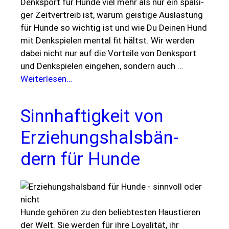
Denk­sport für Hun­de viel mehr als nur ein spa­ßi­
ger Zeit­ver­treib ist, war­um geis­ti­ge Aus­las­tung
für Hun­de so wich­tig ist und wie Du Dei­nen Hund
mit Denk­spie­len men­tal fit hältst. Wir wer­den
dabei nicht nur auf die Vor­tei­le von Denk­sport
und Denk­spie­len ein­ge­hen, son­dern auch …
Wei­ter­le­sen…
Sinn­haf­tig­keit von
Erzie­hungs­hals­bän­
dern für Hun­de
Hun­de gehö­ren zu den belieb­tes­ten Haus­tie­ren
der Welt. Sie wer­den für ihre Loya­li­tät, ihr