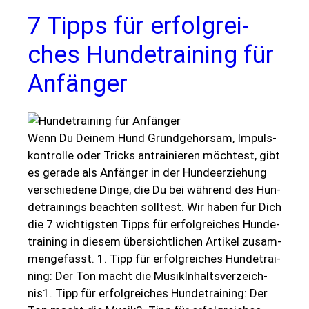
7 Tipps für erfolg­rei­
ches Hun­de­trai­ning für
Anfän­ger
Wenn Du Dei­nem Hund Grund­ge­hor­sam, Impuls­
kon­trol­le oder Tricks antrai­nie­ren möch­test, gibt
es gera­de als Anfän­ger in der Hun­de­er­zie­hung
ver­schie­de­ne Din­ge, die Du bei wäh­rend des Hun­
de­trai­nings beach­ten soll­test. Wir haben für Dich
die 7 wich­tigs­ten Tipps für erfolg­rei­ches Hun­de­
trai­ning in die­sem über­sicht­li­chen Arti­kel zusam­
men­ge­fasst. 1. Tipp für erfolg­rei­ches Hun­de­trai­
ning: Der Ton macht die MusikInhalts­ver­zeich­
nis1. Tipp für erfolg­rei­ches Hun­de­trai­ning: Der