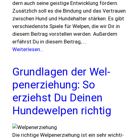
dern auch sei­ne geis­ti­ge Ent­wick­lung för­dern.
Zusätz­lich soll es die Bin­dung und das Ver­trau­en
zwi­schen Hund und Hun­de­hal­ter stär­ken. Es gibt
ver­schie­dens­te Spie­le für Wel­pen, die wir Dir in
die­sem Bei­trag vor­stel­len wer­den. Außer­dem
erfährst Du in die­sem Bei­trag, …
Wei­ter­le­sen…
Grund­la­gen der Wel­
pen­er­zie­hung: So
erziehst Du Dei­nen
Hun­de­wel­pen rich­tig
Die rich­ti­ge Wel­pen­er­zie­hung ist ein sehr wich­ti­