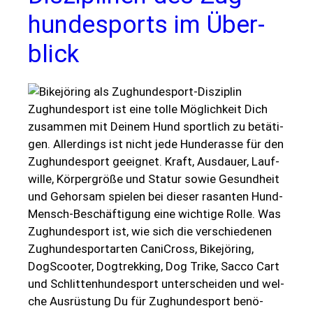
hun­de­sports im Über­
blick
Zug­hun­de­sport ist eine tol­le Mög­lich­keit Dich
zusam­men mit Dei­nem Hund sport­lich zu betä­ti­
gen. Aller­dings ist nicht jede Hun­de­ras­se für den
Zug­hun­de­sport geeig­net. Kraft, Aus­dau­er, Lauf­
wil­le, Kör­per­grö­ße und Sta­tur sowie Gesund­heit
und Gehor­sam spie­len bei die­ser rasan­ten Hund-
Mensch-Beschäf­­ti­­gung eine wich­ti­ge Rol­le. Was
Zug­hun­de­sport ist, wie sich die ver­schie­de­nen
Zug­hun­de­sport­ar­ten CaniCross, Bike­jö­ring,
DogScoo­ter, Dogtrek­king, Dog Trike, Sac­co Cart
und Schlit­ten­hun­de­sport unter­schei­den und wel­
che Aus­rüs­tung Du für Zug­hun­de­sport benö­