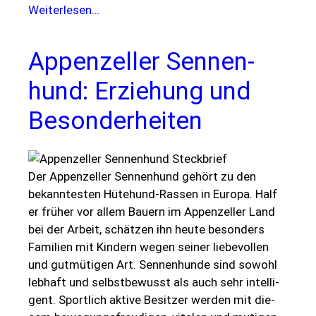
Wei­ter­le­sen…
Appen­zel­ler Sen­nen­
hund: Erzie­hung und
Beson­der­hei­ten
Der Appen­zel­ler Sen­nen­hund gehört zu den
bekann­tes­ten Hüte­hund-Ras­­sen in Euro­pa. Half
er frü­her vor allem Bau­ern im Appen­zel­ler Land
bei der Arbeit, schät­zen ihn heu­te beson­ders
Fami­li­en mit Kin­dern wegen sei­ner lie­be­vol­len
und gut­mü­ti­gen Art. Sen­nen­hun­de sind sowohl
leb­haft und selbst­be­wusst als auch sehr intel­li­
gent. Sport­lich akti­ve Besit­zer wer­den mit die­