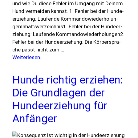
und wie Du die­se Feh­ler im Umgang mit Dei­nem
Hund ver­mei­den kannst. 1. Feh­ler bei der Hun­de­
er­zie­hung: Lau­fen­de Kom­man­do­wie­der­ho­lun­
genInhalts­ver­zeich­nis1. Feh­ler bei der Hun­de­er­
zie­hung: Lau­fen­de Kom­man­do­wie­der­ho­lun­gen2.
Feh­ler bei der Hun­de­er­zie­hung: Die Kör­per­spra­
che passt nicht zum …
Wei­ter­le­sen…
Hun­de rich­tig erzie­hen:
Die Grund­la­gen der
Hun­de­er­zie­hung für
Anfän­ger