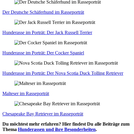
Der Deut­sche Schä­fer­hund im Ras­se­por­trät
Hun­de­ras­se im Por­trät: Der Jack Rus­sell Ter­ri­er
Hun­de­ras­se im Por­trät: Der Cocker Spa­ni­el
Hun­de­ras­se im Por­trät: Der Nova Sco­tia Duck Tol­ling Retrie­ver
Mal­te­ser im Ras­se­por­trät
Che­s­apea­ke Bay Retrie­ver im Ras­se­por­trät
Du möchtest mehr erfahren? Hier findest Du alle Beiträge zum
Thema
Hunderassen und ihre Besonderheiten
.