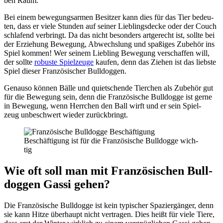
ben Raum.
Bei einem bewe­gungs­ar­men Besit­zer kann dies für das Tier bedeu­
ten, dass er vie­le Stun­den auf sei­ner Lieb­lings­de­cke oder der Couch
schla­fend ver­bringt. Da das nicht beson­ders art­ge­recht ist, soll­te bei
der Erzie­hung Bewe­gung, Abwechs­lung und spa­ßi­ges Zube­hör ins
Spiel kom­men! Wer sei­nem Lieb­ling Bewe­gung ver­schaf­fen will,
der soll­te
robus­te Spiel­zeu­ge
kau­fen, denn das Zie­hen ist das liebs­te
Spiel die­ser Fran­zö­si­scher Bull­dog­gen.
Genau­so kön­nen Bäl­le und quiet­schen­de Tier­chen als Zube­hör gut
für die Bewe­gung sein, denn die Fran­zö­si­sche Bull­dog­ge ist ger­ne
in Bewe­gung, wenn Herr­chen den Ball wirft und er sein Spiel­
zeug unbe­schwert wie­der zurück­bringt.
Beschäf­ti­gung ist für die Fran­zö­si­sche Bull­dog­ge wich­
tig
Wie oft soll man mit Fran­zö­si­schen Bull­
dog­gen Gas­si gehen?
Die Fran­zö­si­sche Bull­dog­ge ist kein typi­scher Spa­zier­gän­ger, denn
sie kann Hit­ze über­haupt nicht ver­tra­gen. Dies heißt für vie­le Tie­re,