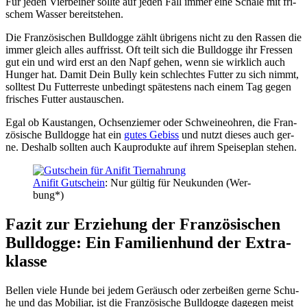
Für jeden Vier­bei­ner soll­te auf jeden Fall immer eine Scha­le mit fri­
schem Was­ser bereit­ste­hen.
Die Fran­zö­si­schen Bull­dog­ge zählt übri­gens nicht zu den Ras­sen die
immer gleich alles auf­frisst. Oft teilt sich die Bull­dog­ge ihr Fres­sen
gut ein und wird erst an den Napf gehen, wenn sie wirk­lich auch
Hun­ger hat. Damit Dein Bul­ly kein schlech­tes Fut­ter zu sich nimmt,
soll­test Du Fut­ter­res­te unbe­dingt spä­tes­tens nach einem Tag gegen
fri­sches Fut­ter aus­tau­schen.
Egal ob Kaustan­gen, Och­sen­zie­mer oder Schwei­neoh­ren, die Fran­
zö­si­sche Bull­dog­ge hat ein
gutes Gebiss
und nutzt die­ses auch ger­
ne. Des­halb soll­ten auch Kau­pro­duk­te auf ihrem Spei­se­plan ste­hen.
Ani­fit Gut­schein
: Nur gül­tig für Neu­kun­den (Wer­
bung*)
Fazit zur Erzie­hung der Fran­zö­si­schen
Bull­dog­ge: Ein Fami­li­en­hund der Extra­
klas­se
Bel­len vie­le Hun­de bei jedem Geräusch oder zer­bei­ßen ger­ne Schu­
he und das Mobi­li­ar, ist die Fran­zö­si­sche Bull­dog­ge dage­gen meist