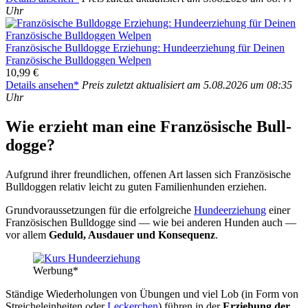
Uhr
Fran­zö­si­sche Bull­dog­ge Erzie­hung: Hun­de­er­zie­hung für Dei­nen
Fran­zö­si­sche Bull­dog­gen Wel­pen
10,99 €
Details anse­hen*
Preis zuletzt aktua­li­siert am 5.08.2026 um 08:35
Uhr
Wie erzieht man eine Fran­zö­si­sche Bull­
dog­ge?
Auf­grund ihrer freund­li­chen, offe­nen Art las­sen sich Fran­zö­si­sche
Bull­dog­gen rela­tiv leicht zu guten Fami­li­en­hun­den erzie­hen.
Grund­vor­aus­set­zun­gen für die erfolg­rei­che
Hun­de­er­zie­hung
einer
Fran­zö­si­schen Bull­dog­ge sind — wie bei ande­ren Hun­den auch —
vor allem
Geduld, Aus­dau­er und Kon­se­quenz
.
Wer­bung*
Stän­di­ge Wie­der­ho­lun­gen von Übun­gen und viel Lob (in Form von
Strei­chel­ein­hei­ten oder
Lecker­chen
) füh­ren in der
Erzie­hung der