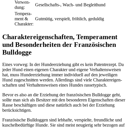
Ver­wen­
Gesellschafts‑, Wach- und Begleit­hund
dung:
Tem­pe­ra­
ment &
Gut­mü­tig, ver­spielt, fröh­lich, gedul­dig
Cha­rak­ter:
Cha­rak­ter­ei­gen­schaf­ten, Tem­pe­ra­ment
und Beson­der­hei­ten der Fran­zö­si­schen
Bull­dog­ge
Eines vor­weg: In der Hun­de­er­zie­hung gibt es kein Patent­re­zept. Da
jeder Hund einen eige­nen Cha­rak­ter und eige­ne Ver­hal­tens­wei­sen
hat, muss Hun­de­er­zie­hung immer indi­vi­du­ell auf den jewei­li­gen
Hund zuge­schnit­ten wer­den. Aller­dings sind vie­le Cha­rak­ter­ei­gen­
schaf­ten und Ver­hal­tens­wei­sen eines Hun­des ras­se­ty­pisch.
Bevor es also an die Erzie­hung der fran­zö­si­schen Bull­dog­ge geht,
soll­te man sich als Besit­zer mit den beson­de­ren Eigen­schaf­ten die­ser
Ras­se beschäf­ti­gen und die­se natür­lich auch bei der Erzie­hung
berück­sich­ti­gen.
Fran­zö­si­sche Bull­dog­gen sind leb­haf­te, ver­spiel­te, freund­li­che und
kuschel­be­dürf­ti­ge Hun­de. Sie sind meist neu­gie­rig sehr bezo­gen auf