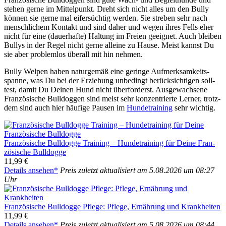
ste­hen ger­ne im Mit­tel­punkt. Dreht sich nicht alles um den Bul­ly
kön­nen sie ger­ne mal eifer­süch­tig wer­den. Sie stre­ben sehr nach
mensch­li­chem Kon­takt und sind daher und wegen ihres Fells eher
nicht für eine (dau­er­haf­te) Hal­tung im Frei­en geeig­net. Auch blei­ben
Bul­lys in der Regel nicht ger­ne allei­ne zu Hau­se. Meist kannst Du
sie aber pro­blem­los über­all mit hin neh­men.
Bul­ly Wel­pen haben natur­ge­mäß eine gerin­ge Auf­merk­sam­keits­
span­ne, was Du bei der Erzie­hung unbe­dingt berück­sich­ti­gen soll­
test, damit Du Dei­nen Hund nicht über­for­derst. Aus­ge­wach­se­ne
Fran­zö­si­sche Bull­dog­gen sind meist sehr kon­zen­trier­te Ler­ner, trotz­
dem sind auch hier häu­fi­ge Pau­sen im
Hun­de­trai­ning
sehr wich­tig.
Fran­zö­si­sche Bull­dog­ge Trai­ning – Hun­de­trai­ning für Dei­ne Fran­
zö­si­sche Bull­dog­ge
11,99 €
Details anse­hen*
Preis zuletzt aktua­li­siert am 5.08.2026 um 08:27
Uhr
Fran­zö­si­sche Bull­dog­ge Pfle­ge: Pfle­ge, Ernäh­rung und Krank­hei­ten
11,99 €
Details anse­hen*
Preis zuletzt aktua­li­siert am 5.08.2026 um 08:44