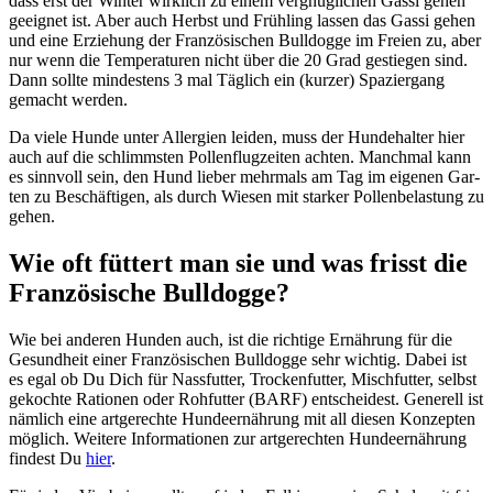
dass erst der Win­ter wirk­lich zu einem ver­gnüg­li­chen Gas­si gehen
geeig­net ist. Aber auch Herbst und Früh­ling las­sen das Gas­si gehen
und eine Erzie­hung der Fran­zö­si­schen Bull­dog­ge im Frei­en zu, aber
nur wenn die Tem­pe­ra­tu­ren nicht über die 20 Grad gestie­gen sind.
Dann soll­te min­des­tens 3 mal Täg­lich ein (kur­zer) Spa­zier­gang
gemacht wer­den.
Da vie­le Hun­de unter All­er­gien lei­den, muss der Hun­de­hal­ter hier
auch auf die schlimms­ten Pol­len­flug­zei­ten ach­ten. Manch­mal kann
es sinn­voll sein, den Hund lie­ber mehr­mals am Tag im eige­nen Gar­
ten zu Beschäf­ti­gen, als durch Wie­sen mit star­ker Pol­len­be­las­tung zu
gehen.
Wie oft füt­tert man sie und was frisst die
Fran­zö­si­sche Bull­dog­ge?
Wie bei ande­ren Hun­den auch, ist die rich­ti­ge Ernäh­rung für die
Gesund­heit einer Fran­zö­si­schen Bull­dog­ge sehr wich­tig. Dabei ist
es egal ob Du Dich für Nass­fut­ter, Tro­cken­fut­ter, Misch­fut­ter, selbst
gekoch­te Ratio­nen oder Roh­fut­ter (BARF) ent­schei­dest. Gene­rell ist
näm­lich eine art­ge­rech­te Hun­de­er­näh­rung mit all die­sen Kon­zep­ten
mög­lich. Wei­te­re Infor­ma­tio­nen zur art­ge­rech­ten Hun­de­er­näh­rung
fin­dest Du
hier
.