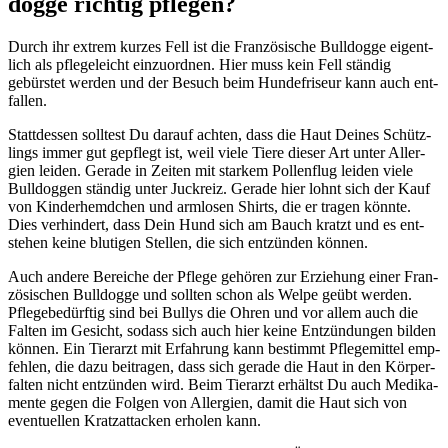
dog­ge rich­tig pfle­gen?
Durch ihr extrem kur­zes Fell ist die Fran­zö­si­sche Bull­dog­ge eigent­
lich als pfle­ge­leicht ein­zu­ord­nen. Hier muss kein Fell stän­dig
gebürs­tet wer­den und der Besuch beim Hun­de­fri­seur kann auch ent­
fal­len.
Statt­des­sen soll­test Du dar­auf ach­ten, dass die Haut Dei­nes Schütz­
lings immer gut gepflegt ist, weil vie­le Tie­re die­ser Art unter All­er­
gien lei­den. Gera­de in Zei­ten mit star­kem Pol­len­flug lei­den vie­le
Bull­dog­gen stän­dig unter Juck­reiz. Gera­de hier lohnt sich der Kauf
von Kin­der­hemd­chen und arm­lo­sen Shirts, die er tra­gen könn­te.
Dies ver­hin­dert, dass Dein Hund sich am Bauch kratzt und es ent­
ste­hen kei­ne blu­ti­gen Stel­len, die sich ent­zün­den kön­nen.
Auch ande­re Berei­che der Pfle­ge gehö­ren zur Erzie­hung einer Fran­
zö­si­schen Bull­dog­ge und soll­ten schon als Wel­pe geübt wer­den.
Pfle­ge­be­dürf­tig sind bei Bul­lys die Ohren und vor allem auch die
Fal­ten im Gesicht, sodass sich auch hier kei­ne Ent­zün­dun­gen bil­den
kön­nen. Ein Tier­arzt mit Erfah­rung kann bestimmt Pfle­ge­mit­tel emp­
feh­len, die dazu bei­tra­gen, dass sich gera­de die Haut in den Kör­per­
fal­ten nicht ent­zün­den wird. Beim Tier­arzt erhältst Du auch Medi­ka­
men­te gegen die Fol­gen von All­er­gien, damit die Haut sich von
even­tu­el­len Kratz­at­ta­cken erho­len kann.