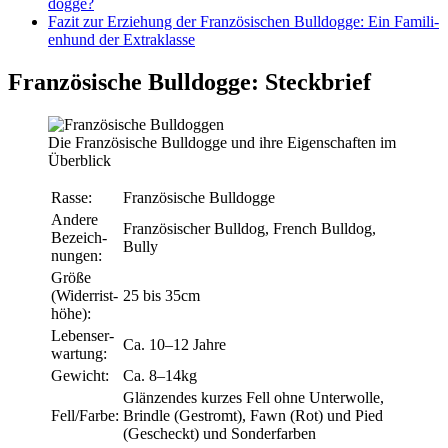
dog­ge?
Fazit zur Erzie­hung der Fran­zö­si­schen Bull­dog­ge: Ein Fami­li­
en­hund der Extra­klas­se
Fran­zö­si­sche Bull­dog­ge: Steck­brief
Die Fran­zö­si­sche Bull­dog­ge und ihre Eigen­schaf­ten im
Über­blick
Ras­se:
Fran­zö­si­sche Bull­dog­ge
Ande­re
Fran­zö­si­scher Bull­dog, French Bull­dog,
Bezeich­
Bul­ly
nun­gen:
Grö­ße
(Wider­rist­
25 bis 35cm
hö­he):
Lebens­er­
Ca. 10–12 Jah­re
war­tung:
Gewicht:
Ca. 8–14kg
Glän­zen­des kur­zes Fell ohne Unter­wol­le,
Fell/Farbe:
Brind­le (Gestromt), Fawn (Rot) und Pied
(Gescheckt) und Son­der­far­ben