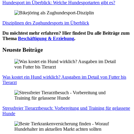
Hun­de­sport im Über­blick: Wel­che Hun­de­sport­ar­ten gibt es?
Dis­zi­pli­nen des Zug­hun­de­sports im Über­blick
Du möchtest mehr erfahren? Hier findest Du alle Beiträge zum
Thema
Beschäftigung & Erziehung
.
Neueste Beiträge
Was kos­tet ein Hund wirk­lich? Aus­ga­ben im Detail von Fut­ter bis
Tier­arzt
Stress­frei­er Tier­arzt­be­such: Vor­be­rei­tung und Trai­ning für gelas­se­ne
Hun­de