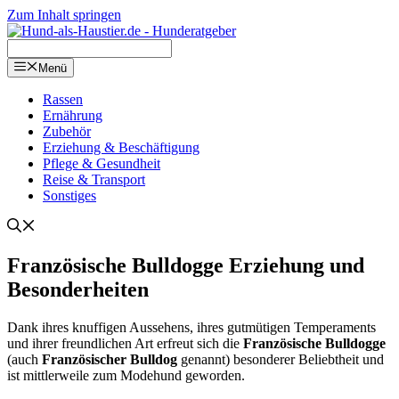
Zum Inhalt springen
Menü
Ras­sen
Ernäh­rung
Zube­hör
Erzie­hung & Beschäf­ti­gung
Pfle­ge & Gesund­heit
Rei­se & Trans­port
Sons­ti­ges
Fran­zö­si­sche Bull­dog­ge Erzie­hung und
Beson­der­hei­ten
Dank ihres knuf­fi­gen Aus­se­hens, ihres gut­mü­ti­gen Tem­pe­ra­ments
und ihrer freund­li­chen Art erfreut sich die
Fran­zö­si­sche Bull­dog­ge
(auch
Fran­zö­si­scher Bull­dog
genannt) beson­de­rer Beliebt­heit und
ist mitt­ler­wei­le zum Mode­hund gewor­den.