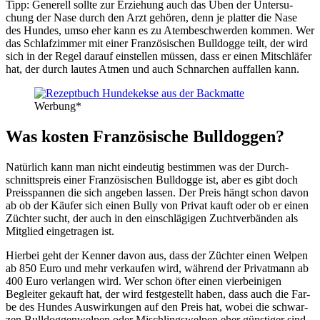
Tipp: Gene­rell soll­te zur Erzie­hung auch das Üben der Unter­su­
chung der Nase durch den Arzt gehö­ren, denn je plat­ter die Nase
des Hun­des, umso eher kann es zu Atem­be­schwer­den kom­men. Wer
das Schlaf­zim­mer mit einer Fran­zö­si­schen Bull­dog­ge teilt, der wird
sich in der Regel dar­auf ein­stel­len müs­sen, dass er einen Mit­schlä­fer
hat, der durch lau­tes Atmen und auch Schnar­chen auf­fal­len kann.
Wer­bung*
Was kos­ten Fran­zö­si­sche Bull­dog­gen?
Natür­lich kann man nicht ein­deu­tig bestim­men was der Durch­
schnitts­preis einer Fran­zö­si­schen Bull­dog­ge ist, aber es gibt doch
Preis­span­nen die sich ange­ben las­sen. Der Preis hängt schon davon
ab ob der Käu­fer sich einen Bul­ly von Pri­vat kauft oder ob er einen
Züch­ter sucht, der auch in den ein­schlä­gi­gen Zucht­ver­bän­den als
Mit­glied ein­ge­tra­gen ist.
Hier­bei geht der Ken­ner davon aus, dass der Züch­ter einen Wel­pen
ab 850 Euro und mehr ver­kau­fen wird, wäh­rend der Pri­vat­mann ab
400 Euro ver­lan­gen wird. Wer schon öfter einen vier­bei­ni­gen
Beglei­ter gekauft hat, der wird fest­ge­stellt haben, dass auch die Far­
be des Hun­des Aus­wir­kun­gen auf den Preis hat, wobei die schwar­
zen Bull­dog­gen­wel­pen oder Misch­lings­wel­pen eher güns­ti­ger sind.