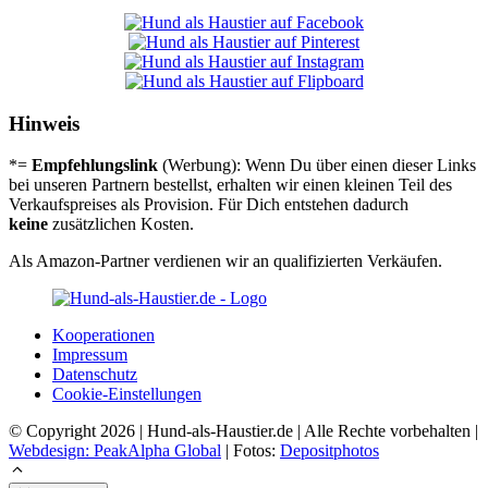
Hinweis
*=
Empfehlungslink
(Werbung): Wenn Du über einen dieser Links
bei unseren Partnern bestellst, erhalten wir einen kleinen Teil des
Verkaufspreises als Provision. Für Dich entstehen dadurch
keine
zusätzlichen Kosten.
Als Amazon-Partner verdienen wir an qualifizierten Verkäufen.
Koope­ra­tio­nen
Impres­sum
Daten­schutz
Coo­kie-Ein­stel­lun­gen
© Copyright 2026 | Hund-als-Haustier.de | Alle Rechte vorbehalten |
Webdesign: PeakAlpha Global
| Fotos:
Depositphotos