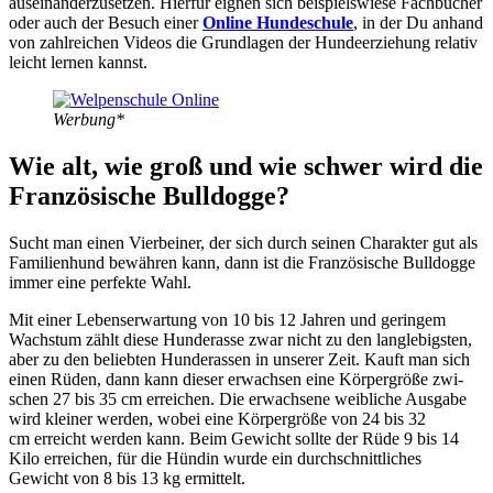
aus­ein­an­der­zu­set­zen. Hier­für eig­nen sich bei­spiels­wie­se Fach­bü­cher
oder auch der Besuch einer
Online Hun­de­schu­le
, in der Du anhand
von zahl­rei­chen Vide­os die Grund­la­gen der Hun­de­er­zie­hung rela­tiv
leicht ler­nen kannst.
Wer­bung*
Wie alt, wie groß und wie schwer wird die
Fran­zö­si­sche Bull­dog­ge?
Sucht man einen Vier­bei­ner, der sich durch sei­nen Cha­rak­ter gut als
Fami­li­en­hund bewäh­ren kann, dann ist die Fran­zö­si­sche Bull­dog­ge
immer eine per­fek­te Wahl.
Mit einer Lebens­er­war­tung von 10 bis 12 Jah­ren und gerin­gem
Wachs­tum zählt die­se Hun­de­ras­se zwar nicht zu den lang­le­bigs­ten,
aber zu den belieb­ten Hun­de­ras­sen in unse­rer Zeit. Kauft man sich
einen Rüden, dann kann die­ser erwach­sen eine Kör­per­grö­ße zwi­
schen 27 bis 35 cm errei­chen. Die erwach­se­ne weib­li­che Aus­ga­be
wird klei­ner wer­den, wobei eine Kör­per­grö­ße von 24 bis 32
cm erreicht wer­den kann. Beim Gewicht soll­te der Rüde 9 bis 14
Kilo errei­chen, für die Hün­din wur­de ein durch­schnitt­li­ches
Gewicht von 8 bis 13 kg ermit­telt.