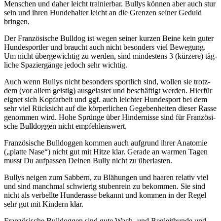
Men­schen und daher leicht trai­nier­bar. Bul­lys kön­nen aber auch stur
sein und ihren Hun­de­hal­ter leicht an die Gren­zen sei­ner Geduld
brin­gen.
Der Fran­zö­si­sche Bull­dog ist wegen sei­ner kur­zen Bei­ne kein guter
Hun­de­sport­ler und braucht auch nicht beson­ders viel Bewe­gung.
Um nicht über­ge­wich­tig zu wer­den, sind min­des­tens 3 (kür­ze­re) täg­
li­che Spa­zier­gän­ge jedoch sehr wich­tig.
Auch wenn Bul­lys nicht beson­ders sport­lich sind, wol­len sie trotz­
dem (vor allem geis­tig) aus­ge­las­tet und beschäf­tigt wer­den. Hier­für
eig­net sich Kopf­ar­beit und ggf. auch leich­ter Hun­de­sport bei dem
sehr viel Rück­sicht auf die kör­per­li­chen Gege­ben­hei­ten die­ser Ras­se
genom­men wird. Hohe Sprün­ge über Hin­der­nis­se sind für Fran­zö­si­
sche Bull­dog­gen nicht emp­feh­lens­wert.
Fran­zö­si­sche Bull­dog­gen kom­men auch auf­grund ihrer Ana­to­mie
(„plat­te Nase“) nicht gut mit Hit­ze klar. Gera­de an war­men Tagen
musst Du auf­pas­sen Dei­nen Bul­ly nicht zu über­las­ten.
Bul­lys nei­gen zum Sab­bern, zu Blä­hun­gen und haa­ren rela­tiv viel
und sind manch­mal schwie­rig stu­ben­rein zu bekom­men. Sie sind
nicht als ver­bell­te Hun­de­ras­se bekannt und kom­men in der Regel
sehr gut mit Kin­dern klar.
Fran­zö­si­sche Bull­dog­gen sind gute Wach- und Begleit­hun­de und