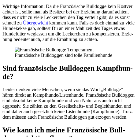
Wich­ti­ge Infor­ma­ti­on: Da die Fran­zö­si­sche Bull­dog­ge kein Kost­ver­
äch­ter ist, soll­te man als Besit­zer bei der Erzie­hung dar­auf ach­ten,
dass es nicht zu vie­le Lecker­chen den Tag ver­teilt gibt, da es sonst
schnell zu
Über­ge­wicht
kom­men kann. Falls es doch ein­mal zu vie­le
Hun­de­kek­se gab, soll­test Du an einer Mahl­zeit des Tages etwas
Hun­de­fut­ter weg­las­sen um die Lecker­chen zu kom­pen­sie­ren. Erzie­
hung bedeu­tet auch, auf die Ernäh­rung zu ach­ten.
Fran­zö­si­sche Bull­dog­gen sind tol­le Fami­li­en­hun­de
Sind fran­zö­si­sche Bull­dog­gen Kampf­hun­
de?
Lei­der den­ken vie­le Men­schen, wenn sie das Wort „Bull­do­ge“
hören direkt an Kampfhunde/Listenhunde. Fran­zö­si­sche Bull­dog­gen
sind abso­lut kei­ne Kampf­hun­de und von Natur aus auch nicht
aggres­siv. Sie zäh­len zu den Gesell­schafts- und Begleit­hun­den und
sind daher auch gesetz­lich kei­ne Lis­ten­hun­de (Kampf­hun­de). Trotz­
dem müs­sen auch Fran­zö­si­sche Bull­dog­gen gut erzo­gen wer­den.
Wie kann ich mei­ne Fran­zö­si­sche Bull­