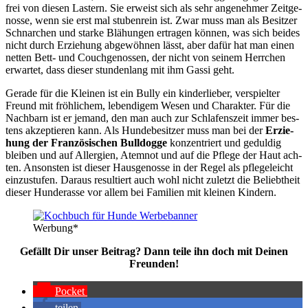
frei von die­sen Las­tern. Sie erweist sich als sehr ange­neh­mer Zeit­ge­
nos­se, wenn sie erst mal stu­ben­rein ist. Zwar muss man als Besit­zer
Schnar­chen und star­ke Blä­hun­gen ertra­gen kön­nen, was sich bei­des
nicht durch Erzie­hung abge­wöh­nen lässt, aber dafür hat man einen
net­ten Bett- und Couch­ge­nos­sen, der nicht von sei­nem Herr­chen
erwar­tet, dass die­ser stun­den­lang mit ihm Gas­si geht.
Gera­de für die Klei­nen ist ein Bul­ly ein kin­der­lie­ber, ver­spiel­ter
Freund mit fröh­li­chem, leben­di­gem Wesen und Cha­rak­ter. Für die
Nach­barn ist er jemand, den man auch zur Schla­fens­zeit immer bes­
tens akzep­tie­ren kann. Als Hun­de­be­sit­zer muss man bei der
Erzie­
hung der Fran­zö­si­schen Bull­dog­ge
kon­zen­triert und gedul­dig
blei­ben und auf All­er­gien, Atem­not und auf die Pfle­ge der Haut ach­
ten. Ansons­ten ist die­ser Haus­ge­nos­se in der Regel als pfle­ge­leicht
ein­zu­stu­fen. Dar­aus resul­tiert auch wohl nicht zuletzt die Beliebt­heit
die­ser Hun­de­ras­se vor allem bei Fami­li­en mit klei­nen Kin­dern.
Wer­bung*
Gefällt Dir unser Bei­trag? Dann tei­le ihn doch mit Dei­nen
Freun­den!
Pocket
tei­len