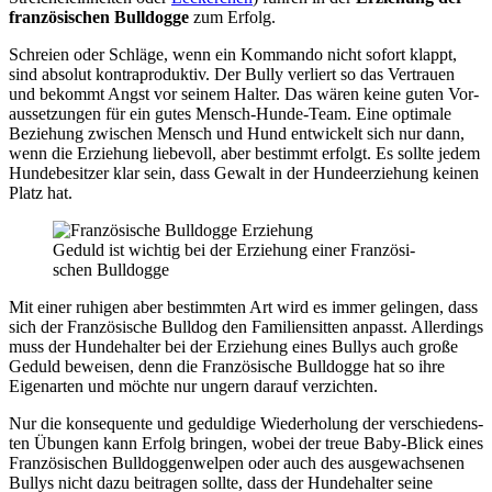
fran­zö­si­schen Bull­dog­ge
zum Erfolg.
Schrei­en oder Schlä­ge, wenn ein Kom­man­do nicht sofort klappt,
sind abso­lut kon­tra­pro­duk­tiv. Der Bul­ly ver­liert so das Ver­trau­en
und bekommt Angst vor sei­nem Hal­ter. Das wären kei­ne guten Vor­
aus­set­zun­gen für ein gutes Mensch-Hun­de-Team. Eine opti­ma­le
Bezie­hung zwi­schen Mensch und Hund ent­wi­ckelt sich nur dann,
wenn die Erzie­hung lie­be­voll, aber bestimmt erfolgt. Es soll­te jedem
Hun­de­be­sit­zer klar sein, dass Gewalt in der Hun­de­er­zie­hung kei­nen
Platz hat.
Geduld ist wich­tig bei der Erzie­hung einer Fran­zö­si­
schen Bull­dog­ge
Mit einer ruhi­gen aber bestimm­ten Art wird es immer gelin­gen, dass
sich der Fran­zö­si­sche Bull­dog den Fami­li­en­sit­ten anpasst. Aller­dings
muss der Hun­de­hal­ter bei der Erzie­hung eines Bul­lys auch gro­ße
Geduld bewei­sen, denn die Fran­zö­si­sche Bull­dog­ge hat so ihre
Eigen­ar­ten und möch­te nur ungern dar­auf ver­zich­ten.
Nur die kon­se­quen­te und gedul­di­ge Wie­der­ho­lung der ver­schie­dens­
ten Übun­gen kann Erfolg brin­gen, wobei der treue Baby-Blick eines
Fran­zö­si­schen Bull­dog­gen­wel­pen oder auch des aus­ge­wach­se­nen
Bul­lys nicht dazu bei­tra­gen soll­te, dass der Hun­de­hal­ter sei­ne