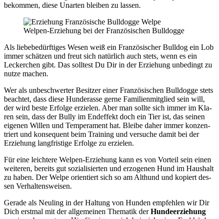
bekom­men, die­se Unar­ten blei­ben zu las­sen.
Wel­pen-Erzie­hung bei der Fran­zö­si­schen Bull­dog­ge
Als lie­be­be­dürf­ti­ges Wesen weiß ein Fran­zö­si­scher Bull­dog ein Lob
immer schät­zen und freut sich natür­lich auch stets, wenn es ein
Lecker­chen gibt. Das soll­test Du Dir in der Erzie­hung unbe­dingt zu
nut­ze machen.
Wer als unbe­schwer­ter Besit­zer einer Fran­zö­si­schen Bull­dog­ge stets
beach­tet, dass die­se Hun­de­ras­se ger­ne Fami­li­en­mit­glied sein will,
der wird bes­te Erfol­ge erzie­len. Aber man soll­te sich immer im Kla­
ren sein, dass der Bul­ly im End­ef­fekt doch ein Tier ist, das sei­nen
eige­nen Wil­len und Tem­pe­ra­ment hat. Blei­be daher immer kon­zen­
triert und kon­se­quent beim Trai­ning und ver­su­che damit bei der
Erzie­hung lang­fris­ti­ge Erfol­ge zu erzie­len.
Für eine leich­te­re Wel­pen-Erzie­hung kann es von Vor­teil sein einen
wei­te­ren, bereits gut sozia­li­sier­ten und erzo­ge­nen Hund im Haus­halt
zu haben. Der Wel­pe ori­en­tiert sich so am Alt­hund und kopiert des­
sen Ver­hal­tens­wei­sen.
Gera­de als Neu­ling in der Hal­tung von Hun­den emp­feh­len wir Dir
Dich erst­mal mit der all­ge­mei­nen The­ma­tik der
Hun­de­er­zie­hung