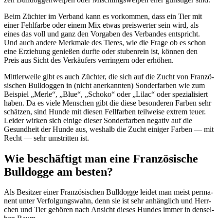
Beim Züch­ter im Ver­band kann es vor­kom­men, dass ein Tier mit
einer Fehl­far­be oder einem Mix etwas preis­wer­ter sein wird, als
eines das voll und ganz den Vor­ga­ben des Ver­ban­des ent­spricht.
Und auch ande­re Merk­ma­le des Tie­res, wie die Fra­ge ob es schon
eine Erzie­hung genie­ßen durf­te oder stu­ben­rein ist, kön­nen den
Preis aus Sicht des Ver­käu­fers ver­rin­gern oder erhö­hen.
Mitt­ler­wei­le gibt es auch Züch­ter, die sich auf die Zucht von Fran­zö­
si­schen Bull­dog­gen in (nicht aner­kann­ten) Son­der­far­ben wie zum
Bei­spiel „Mer­le“, „Blue“, „Scho­ko“ oder „Lil­ac“ oder spe­zia­li­siert
haben. Da es vie­le Men­schen gibt die die­se beson­de­ren Far­ben sehr
schät­zen, sind Hun­de mit die­sen Fell­far­ben teil­wei­se extrem teu­er.
Lei­der wir­ken sich eini­ge die­ser Son­der­far­ben nega­tiv auf die
Gesund­heit der Hun­de aus, wes­halb die Zucht eini­ger Far­ben — mit
Recht — sehr umstrit­ten ist.
Wie beschäf­tigt man eine Fran­zö­si­sche
Bull­dog­ge am bes­ten?
Als Besit­zer einer Fran­zö­si­schen Bull­dog­ge lei­det man meist per­ma­
nent unter Ver­fol­gungs­wahn, denn sie ist sehr anhäng­lich und Herr­
chen und Tier gehö­ren nach Ansicht die­ses Hun­des immer in den­sel­