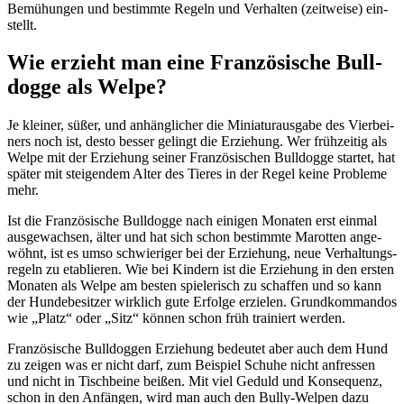
Bemü­hun­gen und bestimm­te Regeln und Ver­hal­ten (zeit­wei­se) ein­
stellt.
Wie erzieht man eine Fran­zö­si­sche Bull­
dog­ge als Wel­pe?
Je klei­ner, süßer, und anhäng­li­cher die Minia­tur­aus­ga­be des Vier­bei­
ners noch ist, des­to bes­ser gelingt die Erzie­hung. Wer früh­zei­tig als
Wel­pe mit der Erzie­hung sei­ner Fran­zö­si­schen Bull­dog­ge star­tet, hat
spä­ter mit stei­gen­dem Alter des Tie­res in der Regel kei­ne Pro­ble­me
mehr.
Ist die Fran­zö­si­sche Bull­dog­ge nach eini­gen Mona­ten erst ein­mal
aus­ge­wach­sen, älter und hat sich schon bestimm­te Marot­ten ange­
wöhnt, ist es umso schwie­ri­ger bei der Erzie­hung, neue Ver­hal­tungs­
re­geln zu eta­blie­ren. Wie bei Kin­dern ist die Erzie­hung in den ers­ten
Mona­ten als Wel­pe am bes­ten spie­le­risch zu schaf­fen und so kann
der Hun­de­be­sit­zer wirk­lich gute Erfol­ge erzie­len. Grund­kom­man­dos
wie „Platz“ oder „Sitz“ kön­nen schon früh trai­niert wer­den.
Fran­zö­si­sche Bull­dog­gen Erzie­hung bedeu­tet aber auch dem Hund
zu zei­gen was er nicht darf, zum Bei­spiel Schu­he nicht anfres­sen
und nicht in Tisch­bei­ne bei­ßen. Mit viel Geduld und Kon­se­quenz,
schon in den Anfän­gen, wird man auch den Bul­ly-Wel­pen dazu