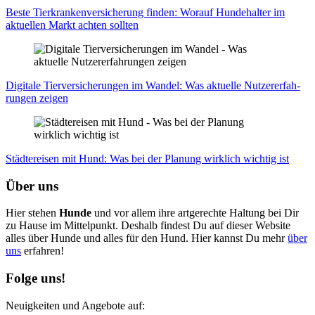
Bes­te Tier­kran­ken­ver­si­che­rung fin­den: Wor­auf Hun­de­hal­ter im
aktu­el­len Markt ach­ten soll­ten
Digi­ta­le Tier­ver­si­che­run­gen im Wan­del: Was aktu­el­le Nut­zer­er­fah­
run­gen zei­gen
Städ­te­rei­sen mit Hund: Was bei der Pla­nung wirk­lich wich­tig ist
Über uns
Hier stehen
Hunde
und vor allem ihre artgerechte Haltung bei Dir
zu Hause im Mittelpunkt. Deshalb findest Du auf dieser Website
alles über Hunde und alles für den Hund. Hier kannst Du mehr
über
uns
erfahren!
Folge uns!
Neuigkeiten und Angebote auf: