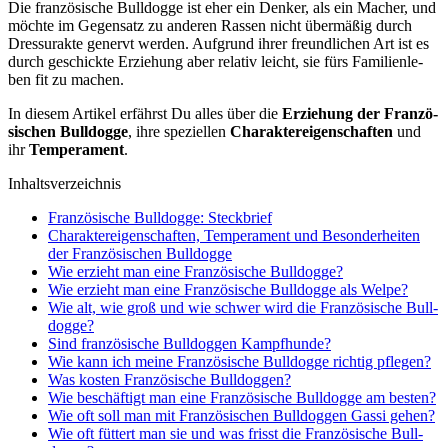
Die fran­zö­si­sche Bull­dog­ge ist eher ein Den­ker, als ein Macher, und
möch­te im Gegen­satz zu ande­ren Ras­sen nicht über­mä­ßig durch
Dres­sur­ak­te genervt wer­den. Auf­grund ihrer freund­li­chen Art ist es
durch geschick­te Erzie­hung aber rela­tiv leicht, sie fürs Fami­li­en­le­
ben fit zu machen.
In die­sem Arti­kel erfährst Du alles über die
Erzie­hung der Fran­zö­
si­schen Bull­dog­ge
, ihre spe­zi­el­len
Cha­rak­ter­ei­gen­schaf­ten
und
ihr
Tem­pe­ra­ment
.
Inhalts­ver­zeich­nis
Fran­zö­si­sche Bull­dog­ge: Steck­brief
Cha­rak­ter­ei­gen­schaf­ten, Tem­pe­ra­ment und Beson­der­hei­ten
der Fran­zö­si­schen Bull­dog­ge
Wie erzieht man eine Fran­zö­si­sche Bull­dog­ge?
Wie erzieht man eine Fran­zö­si­sche Bull­dog­ge als Wel­pe?
Wie alt, wie groß und wie schwer wird die Fran­zö­si­sche Bull­
dog­ge?
Sind fran­zö­si­sche Bull­dog­gen Kampf­hun­de?
Wie kann ich mei­ne Fran­zö­si­sche Bull­dog­ge rich­tig pfle­gen?
Was kos­ten Fran­zö­si­sche Bull­dog­gen?
Wie beschäf­tigt man eine Fran­zö­si­sche Bull­dog­ge am bes­ten?
Wie oft soll man mit Fran­zö­si­schen Bull­dog­gen Gas­si gehen?
Wie oft füt­tert man sie und was frisst die Fran­zö­si­sche Bull­