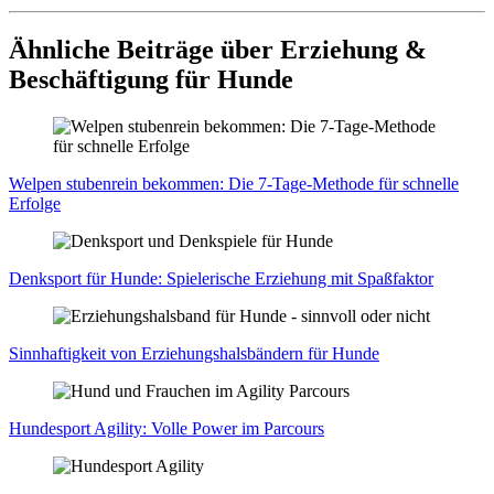
Ähnliche Beiträge über Erziehung &
Beschäftigung für Hunde
Wel­pen stu­ben­rein bekom­men: Die 7‑Ta­ge-Metho­de für schnel­le
Erfol­ge
Denk­sport für Hun­de: Spie­le­ri­sche Erzie­hung mit Spaß­fak­tor
Sinn­haf­tig­keit von Erzie­hungs­hals­bän­dern für Hun­de
Hun­de­sport Agi­li­ty: Vol­le Power im Par­cours