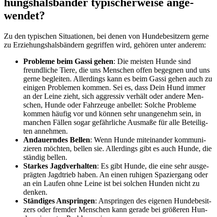
hungs­hals­bän­der typi­scher­wei­se ange­
wen­det?
Zu den typi­schen Situa­tio­nen, bei denen von Hun­de­be­sit­zern ger­ne
zu Erzie­hungs­hals­bän­dern gegrif­fen wird, gehö­ren unter ande­rem:
Pro­ble­me beim Gas­si gehen
: Die meis­ten Hun­de sind
freund­li­che Tie­re, die uns Men­schen offen begeg­nen und uns
ger­ne beglei­ten. Aller­dings kann es beim Gas­si gehen auch zu
eini­gen Pro­ble­men kom­men. Sei es, dass Dein Hund immer
an der Lei­ne zieht, sich aggres­siv ver­hält oder ande­re Men­
schen, Hun­de oder Fahr­zeu­ge anbel­let: Sol­che Pro­ble­me
kom­men häu­fig vor und kön­nen sehr unan­ge­nehm sein, in
man­chen Fäl­len sogar gefähr­li­che Aus­ma­ße für alle Betei­lig­
ten anneh­men.
Andau­ern­des Bel­len
: Wenn Hun­de mit­ein­an­der kom­mu­ni­
zie­ren möch­ten, bel­len sie. Aller­dings gibt es auch Hun­de, die
stän­dig bel­len.
Star­kes Jagd­ver­hal­ten
: Es gibt Hun­de, die eine sehr aus­ge­
präg­ten Jagd­trieb haben. An einen ruhi­gen Spa­zier­gang oder
an ein Lau­fen ohne Lei­ne ist bei sol­chen Hun­den nicht zu
den­ken.
Stän­di­ges Ansprin­gen
: Ansprin­gen des eige­nen Hun­de­be­sit­
zers oder frem­der Men­schen kann gera­de bei grö­ße­ren Hun­