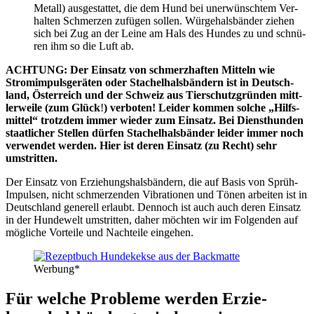
Metall) aus­ge­stat­tet, die dem Hund bei uner­wünsch­tem Ver­
hal­ten Schmer­zen zufü­gen sol­len. Wür­ge­hals­bän­der zie­hen
sich bei Zug an der Lei­ne am Hals des Hun­des zu und schnü­
ren ihm so die Luft ab.
ACHTUNG: Der Ein­satz von schmerz­haf­ten Mit­teln wie
Strom­im­puls­ge­rä­ten oder Sta­chel­hals­bän­dern ist in Deutsch­
land, Öster­reich und der Schweiz aus Tier­schutz­grün­den mitt­
ler­wei­le (zum Glück
!
)
ver­bo­ten! Lei­der kom­men sol­che „Hilfs­
mit­tel“ trotz­dem immer wie­der zum Ein­satz. Bei Dienst­hun­den
staat­li­cher Stel­len dür­fen Sta­chel­hals­bän­der lei­der immer noch
ver­wen­det wer­den. Hier ist deren Ein­satz (zu Recht) sehr
umstrit­ten.
Der Ein­satz von Erzie­hungs­hals­bän­dern, die auf Basis von Sprüh-
Impul­sen, nicht schmer­zen­den Vibra­tio­nen und Tönen arbei­ten ist in
Deutsch­land gene­rell erlaubt. Den­noch ist auch auch deren Ein­satz
in der Hun­de­welt umstrit­ten, daher möch­ten wir im Fol­gen­den auf
mög­li­che Vor­tei­le und Nach­tei­le ein­ge­hen.
Wer­bung*
Für wel­che Pro­ble­me wer­den Erzie­