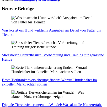
Neueste Beiträge
Was kos­tet ein Hund wirk­lich? Aus­ga­ben im Detail von Fut­ter bis
Tier­arzt
Stress­frei­er Tier­arzt­be­such: Vor­be­rei­tung und Trai­ning für gelas­se­ne
Hun­de
Bes­te Tier­kran­ken­ver­si­che­rung fin­den: Wor­auf Hun­de­hal­ter im
aktu­el­len Markt ach­ten soll­ten
Digi­ta­le Tier­ver­si­che­run­gen im Wan­del: Was aktu­el­le Nut­zer­er­fah­