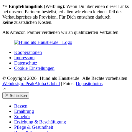
*=
Empfehlungslink
(Werbung): Wenn Du über einen dieser Links
bei unseren Partnern bestellst, erhalten wir einen kleinen Teil des
Verkaufspreises als Provision. Für Dich entstehen dadurch
keine
zusätzlichen Kosten.
Als Amazon-Partner verdienen wir an qualifizierten Verkäufen.
Koope­ra­tio­nen
Impres­sum
Daten­schutz
Coo­kie-Ein­stel­lun­gen
© Copyright 2026 | Hund-als-Haustier.de | Alle Rechte vorbehalten |
Webdesign: PeakAlpha Global
| Fotos:
Depositphotos
Schließen
Ras­sen
Ernäh­rung
Zube­hör
Erzie­hung & Beschäf­ti­gung
Pfle­ge & Gesund­heit