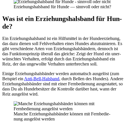
Erzie­hungs­hals­band für Hun­de — sinn­voll oder nicht?
Was ist ein Erzie­hungs­hals­band für Hun­
de?
Ein Erzie­hungs­hals­band ist ein Hilfs­mit­tel in der Hun­de­er­zie­hung,
das dazu die­nen soll Fehl­ver­hal­ten eines Hun­des abzu­trai­nie­ren. Es
gibt ver­schie­de­ne Arten von Erzie­hungs­hals­bän­dern, den­noch ist
das Funk­ti­ons­prin­zip über­all das glei­che: Zeigt der Hund ein uner­
wünsch­tes Ver­hal­ten, erfolgt durch das Erzie­hungs­hals­band ein
Reiz, der das unge­woll­te Ver­hal­ten unter­bre­chen soll.
Eini­ge Erzie­hungs­hals­bän­der wer­den auto­ma­tisch aus­ge­löst (zum
Bei­spiel ein
Anti-Bell-Hals­band
, durch Bel­len des Hun­des). Ande­re
Erzie­hungs­hals­bän­der sind mit einer Fern­be­die­nung aus­ge­stat­tet, so
dass Du als Hun­de­be­sit­zer die Kon­trol­le dar­über hast, wann der
Reiz aus­ge­löst wird.
Man­che Erzie­hungs­hals­bän­der kön­nen mit Fern­be­die­
nung aus­ge­löst wer­den