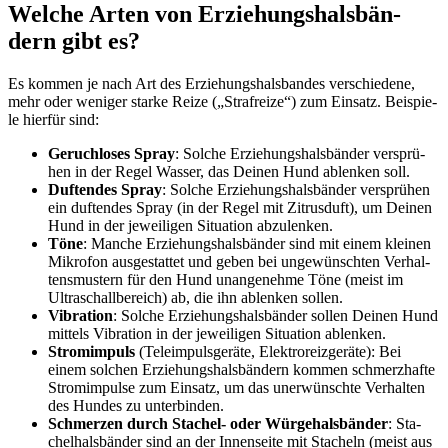
Wel­che Arten von Erzie­hungs­hals­bän­
dern gibt es?
Es kom­men je nach Art des Erzie­hungs­hals­ban­des ver­schie­de­ne,
mehr oder weni­ger star­ke Rei­ze („Straf­rei­ze“) zum Ein­satz. Bei­spie­
le hier­für sind:
Geruch­lo­ses Spray
: Sol­che Erzie­hungs­hals­bän­der ver­sprü­
hen in der Regel Was­ser, das Dei­nen Hund ablen­ken soll.
Duf­ten­des Spray
: Sol­che Erzie­hungs­hals­bän­der ver­sprü­hen
ein duf­ten­des Spray (in der Regel mit Zitrus­duft), um Dei­nen
Hund in der jewei­li­gen Situa­ti­on abzu­len­ken.
Töne
: Man­che Erzie­hungs­hals­bän­der sind mit einem klei­nen
Mikro­fon aus­ge­stat­tet und geben bei unge­wünsch­ten Ver­hal­
tens­mus­tern für den Hund unan­ge­neh­me Töne (meist im
Ultra­schall­be­reich) ab, die ihn ablen­ken sol­len.
Vibra­ti­on
: Sol­che Erzie­hungs­hals­bän­der sol­len Dei­nen Hund
mit­tels Vibra­ti­on in der jewei­li­gen Situa­ti­on ablen­ken.
Strom­im­puls
(Teleim­puls­ge­rä­te, Elek­tro­reiz­ge­rä­te): Bei
einem sol­chen Erzie­hungs­hals­bän­dern kom­men schmerz­haf­te
Strom­im­pul­se zum Ein­satz, um das uner­wünsch­te Ver­hal­ten
des Hun­des zu unter­bin­den.
Schmer­zen durch Sta­chel- oder Wür­ge­hals­bän­der
: Sta­
chel­hals­bän­der sind an der Innen­sei­te mit Sta­cheln (meist aus