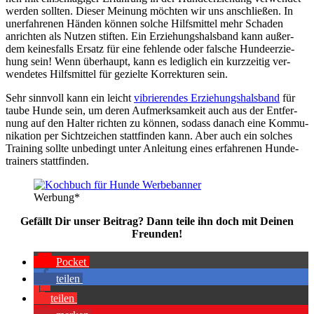
wer­den soll­ten. Die­ser Mei­nung möch­ten wir uns anschlie­ßen. In
uner­fah­re­nen Hän­den kön­nen sol­che Hilfs­mit­tel mehr Scha­den
anrich­ten als Nut­zen stif­ten. Ein Erzie­hungs­hals­band kann außer­
dem kei­nes­falls Ersatz für eine feh­len­de oder fal­sche Hun­de­er­zie­
hung sein! Wenn über­haupt, kann es ledig­lich ein kurz­zei­tig ver­
wen­de­tes Hilfs­mit­tel für geziel­te Kor­rek­tu­ren sein.
Sehr sinn­voll kann ein leicht
vibrie­ren­des Erzie­hungs­hals­band
für
tau­be Hun­de sein, um deren Auf­merk­sam­keit auch aus der Ent­fer­
nung auf den Hal­ter rich­ten zu kön­nen, sodass danach eine Kom­mu­
ni­ka­ti­on per Sicht­zei­chen statt­fin­den kann. Aber auch ein sol­ches
Trai­ning soll­te unbe­dingt unter Anlei­tung eines erfah­re­nen Hun­de­
trai­ners statt­fin­den.
Wer­bung*
Gefällt Dir unser Bei­trag? Dann tei­le ihn doch mit Dei­nen
Freun­den!
Pocket
tei­len
tei­len