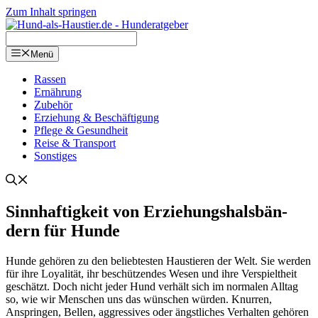
Zum Inhalt springen
Menü
Ras­sen
Ernäh­rung
Zube­hör
Erzie­hung & Beschäf­ti­gung
Pfle­ge & Gesund­heit
Rei­se & Trans­port
Sons­ti­ges
Sinn­haf­tig­keit von Erzie­hungs­hals­bän­
dern für Hun­de
Hun­de gehö­ren zu den belieb­tes­ten Haus­tie­ren der Welt. Sie wer­den
für ihre Loya­li­tät, ihr beschüt­zen­des Wesen und ihre Ver­spielt­heit
geschätzt. Doch nicht jeder Hund ver­hält sich im nor­ma­len All­tag
so, wie wir Men­schen uns das wün­schen wür­den. Knur­ren,
Ansprin­gen, Bel­len, aggres­si­ves oder ängst­li­ches Ver­hal­ten gehö­ren