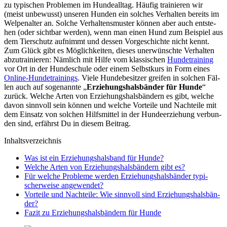
zu typi­schen Pro­ble­men im Hun­de­all­tag. Häu­fig trai­nie­ren wir
(meist unbe­wusst) unse­ren Hun­den ein sol­ches Ver­hal­ten bereits im
Wel­pen­al­ter an. Sol­che Ver­hal­tens­mus­ter kön­nen aber auch ent­ste­
hen (oder sicht­bar wer­den), wenn man einen Hund zum Bei­spiel aus
dem Tier­schutz auf­nimmt und des­sen Vor­ge­schich­te nicht kennt.
Zum Glück gibt es Mög­lich­kei­ten, die­ses uner­wünsch­te Ver­hal­ten
abzu­trai­nie­ren: Näm­lich mit Hil­fe vom klas­si­schen
Hun­de­trai­ning
vor Ort in der Hun­de­schu­le oder einem Selbst­kurs in Form eines
Online-Hun­de­trai­nings
. Vie­le Hun­de­be­sit­zer grei­fen in sol­chen Fäl­
len auch auf soge­nann­te „
Erzie­hungs­hals­bän­der für Hun­de
“
zurück. Wel­che Arten von Erzie­hungs­hals­bän­dern es gibt, wel­che
davon sinn­voll sein kön­nen und wel­che Vor­tei­le und Nach­tei­le mit
dem Ein­satz von sol­chen Hilfs­mit­tel in der Hun­de­er­zie­hung ver­bun­
den sind, erfährst Du in die­sem Bei­trag.
Inhalts­ver­zeich­nis
Was ist ein Erzie­hungs­hals­band für Hun­de?
Wel­che Arten von Erzie­hungs­hals­bän­dern gibt es?
Für wel­che Pro­ble­me wer­den Erzie­hungs­hals­bän­der typi­
scher­wei­se ange­wen­det?
Vor­tei­le und Nach­tei­le: Wie sinn­voll sind Erzie­hungs­hals­bän­
der?
Fazit zu Erzie­hungs­hals­bän­dern für Hun­de