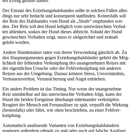
ten Erfolg geführt haben.
Der Ein­satz des Erzie­hungs­hals­ban­des soll­te in sol­chen Fäl­len aller­
dings nur sehr bedacht und kon­se­quent statt­fin­den. Kei­nes­falls soll
der Reiz des Hals­ban­des vom Hund als „Stra­fe“ emp­fun­den wer­
den. Der Reiz soll den Hund ledig­lich vom uner­wünsch­ten Ver­hal­
ten ablen­ken, sodass der Hund die­ses abbricht. Sobald der Hund
gewünsch­tes Ver­hal­ten zeigt, muss er ziel­ge­rich­tet und zeit­nah
gelobt wer­den.
Ande­re Hun­de­trai­ner raten von deren Ver­wen­dung gänz­lich ab. Zu
den Haupt­ar­gu­men­ten gegen Erzie­hungs­hals­bän­der gehört die Mög­
lich­keit der feh­len­den Ver­knüp­fung des unan­ge­neh­men Rei­zes mit
der eigent­li­chen Ursa­che oder der Fehl­ver­knüp­fung mit ande­ren
Rei­zen aus der Umge­bung. Dar­aus kön­nen Stress, Unver­ständ­nis,
Ver­trau­ens­ver­lust, Ver­un­si­che­rung und Angst ent­ste­hen.
Ein anders Pro­blem ist das Timing. Nur wenn der unan­ge­neh­me
Reiz unmit­tel­bar auf das uner­wünsch­te Ver­hal­ten folgt, kann der
Hund die bei­den Ereig­nis­se über­haupt mit­ein­an­der ver­knüp­fen.
Reagiert der Mensch mit Fern­aus­lö­ser zu spät, ver­pufft die Wir­kung
(bes­ten­falls) oder führt, wie oben beschrie­ben, zu einer Fehl­ver­
knüp­fung.
Auto­ma­tisch aus­lö­sen­de Vari­an­ten von Erzie­hungs­hals­bän­dern
reagie­ren außer­dem oft­mals zu spät oder auch auf fal­sche Aus­lö­ser