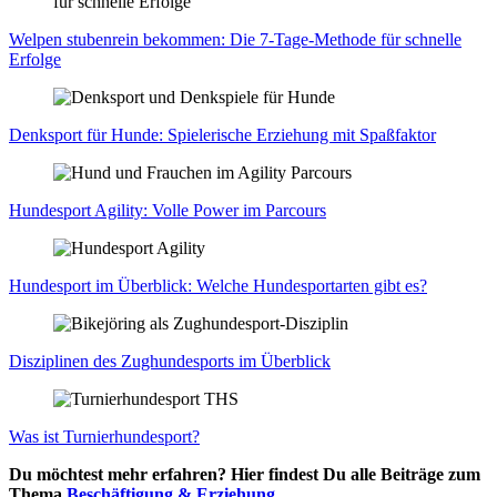
Wel­pen stu­ben­rein bekom­men: Die 7‑Ta­ge-Metho­de für schnel­le
Erfol­ge
Denk­sport für Hun­de: Spie­le­ri­sche Erzie­hung mit Spaß­fak­tor
Hun­de­sport Agi­li­ty: Vol­le Power im Par­cours
Hun­de­sport im Über­blick: Wel­che Hun­de­sport­ar­ten gibt es?
Dis­zi­pli­nen des Zug­hun­de­sports im Über­blick
Was ist Tur­nier­hun­de­sport?
Du möchtest mehr erfahren? Hier findest Du alle Beiträge zum
Thema
Beschäftigung & Erziehung
.