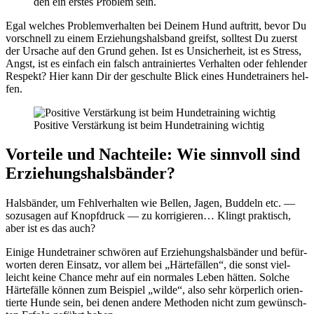
den ein ers­tes Pro­blem sein.
Egal wel­ches Pro­blem­ver­hal­ten bei Dei­nem Hund auf­tritt, bevor Du
vor­schnell zu einem Erzie­hungs­hals­band greifst, soll­test Du zuerst
der Ursa­che auf den Grund gehen. Ist es Unsi­cher­heit, ist es Stress,
Angst, ist es ein­fach ein falsch antrai­nier­tes Ver­hal­ten oder feh­len­der
Respekt? Hier kann Dir der geschul­te Blick eines Hun­de­trai­ners hel­
fen.
Posi­ti­ve Ver­stär­kung ist beim Hun­de­trai­ning wich­tig
Vor­tei­le und Nach­tei­le: Wie sinn­voll sind
Erzie­hungs­hals­bän­der?
Hals­bän­der, um Fehl­ver­hal­ten wie Bel­len, Jagen, Bud­deln etc. —
sozu­sa­gen auf Knopf­druck — zu kor­ri­gie­ren… Klingt prak­tisch,
aber ist es das auch?
Eini­ge Hun­de­trai­ner schwö­ren auf Erzie­hungs­hals­bän­der und befür­
wor­ten deren Ein­satz, vor allem bei „Här­te­fäl­len“, die sonst viel­
leicht kei­ne Chan­ce mehr auf ein nor­ma­les Leben hät­ten. Sol­che
Här­te­fäl­le kön­nen zum Bei­spiel „wil­de“, also sehr kör­per­lich ori­en­
tier­te Hun­de sein, bei denen ande­re Metho­den nicht zum gewünsch­