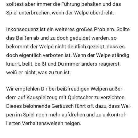
soll­test aber immer die Füh­rung behal­ten und das
Spiel unter­bre­chen, wenn der Wel­pe über­dreht.
Inkon­se­quenz ist ein wei­te­res gro­ßes Pro­blem. Soll­te
das Bei­ßen ab und zu doch gedul­det wer­den, so
bekommt der Wel­pe nicht deut­lich gezeigt, dass es
doch eigent­lich ver­bo­ten ist. Wenn der Wel­pe stän­dig
knurrt, bellt, beißt und Du immer anders reagierst,
weiß er nicht, was zu tun ist.
Wir emp­feh­len Dir bei beiß­freu­di­gen Wel­pen außer­
dem auf Kau­spiel­zeug mit Quiet­scher zu ver­zich­ten.
Die­ses beloh­nen­de Geräusch führt oft dazu, dass Wel­
pen im Spiel noch mehr auf­dre­hen und zu unkon­trol­
lier­ten Ver­hal­tens­wei­sen nei­gen.