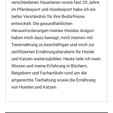
verschiedenen Haustieren sowie fast 20 Jahre
im Pferdesport und Hundesport habe ich ein
tiefes Verständnis für ihre Bedürfnisse
entwickelt. Die gesundheitlichen
Herausforderungen meines Hundes Aragon
haben mich dazu bewegt, mich intensiv mit
Tierernährung zu beschäftigen und mich zur
zertifizierten Ernährungsberaterin für Hunde
und Katzen weiterzubilden. Heute teile ich mein
Wissen und meine Erfahrung in Büchern,
Ratgebern und Fachartikeln rund um die
artgerechte Tierhaltung sowie die Ernährung
von Hunden und Katzen.