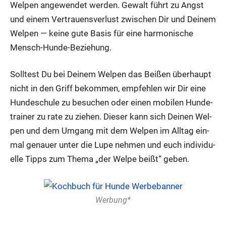
Wel­pen ange­wen­det wer­den. Gewalt führt zu Angst
und einem Ver­trau­ens­ver­lust zwi­schen Dir und Dei­nem
Wel­pen — kei­ne gute Basis für eine har­mo­ni­sche
Mensch-Hun­de-Bezie­hung.
Soll­test Du bei Dei­nem Wel­pen das Bei­ßen über­haupt
nicht in den Griff bekom­men, emp­feh­len wir Dir eine
Hun­de­schu­le zu besu­chen oder einen mobi­len Hun­de­
trai­ner zu rate zu zie­hen. Die­ser kann sich Dei­nen Wel­
pen und dem Umgang mit dem Wel­pen im All­tag ein­
mal genau­er unter die Lupe neh­men und euch indi­vi­du­
el­le Tipps zum The­ma „der Wel­pe beißt“ geben.
Wer­bung*