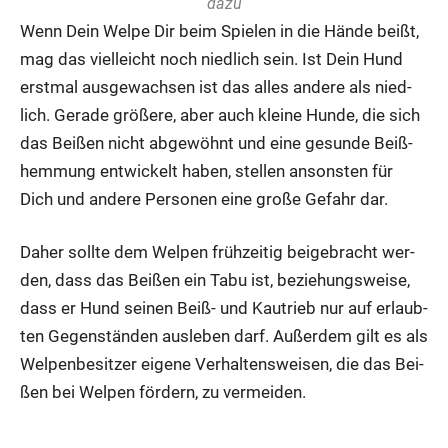
dazu
Wenn Dein Wel­pe Dir beim Spie­len in die Hän­de beißt,
mag das viel­leicht noch nied­lich sein. Ist Dein Hund
erst­mal aus­ge­wach­sen ist das alles ande­re als nied­
lich. Gera­de grö­ße­re, aber auch klei­ne Hun­de, die sich
das Bei­ßen nicht abge­wöhnt und eine gesun­de Beiß­
hem­mung ent­wi­ckelt haben, stel­len ansons­ten für
Dich und ande­re Per­so­nen eine gro­ße Gefahr dar.
Daher soll­te dem Wel­pen früh­zei­tig bei­gebracht wer­
den, dass das Bei­ßen ein Tabu ist, bezie­hungs­wei­se,
dass er Hund sei­nen Beiß- und Kau­trieb nur auf erlaub­
ten Gegen­stän­den aus­le­ben darf. Außer­dem gilt es als
Wel­pen­be­sit­zer eige­ne Ver­hal­tens­wei­sen, die das Bei­
ßen bei Wel­pen för­dern, zu ver­mei­den.