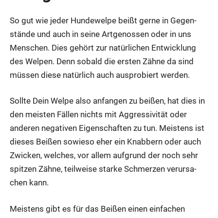
So gut wie jeder Hun­de­wel­pe beißt ger­ne in Gegen­
stän­de und auch in sei­ne Art­ge­nos­sen oder in uns
Men­schen. Dies gehört zur natür­li­chen Ent­wick­lung
des Wel­pen. Denn sobald die ers­ten Zäh­ne da sind
müs­sen die­se natür­lich auch aus­pro­biert wer­den.
Soll­te Dein Wel­pe also anfan­gen zu bei­ßen, hat dies in
den meis­ten Fäl­len nichts mit Aggres­si­vi­tät oder
ande­ren nega­ti­ven Eigen­schaf­ten zu tun. Meis­tens ist
die­ses Bei­ßen sowie­so eher ein Knab­bern oder auch
Zwi­cken, wel­ches, vor allem auf­grund der noch sehr
spit­zen Zäh­ne, teil­wei­se star­ke Schmer­zen ver­ur­sa­
chen kann.
Meis­tens gibt es für das Bei­ßen einen ein­fa­chen