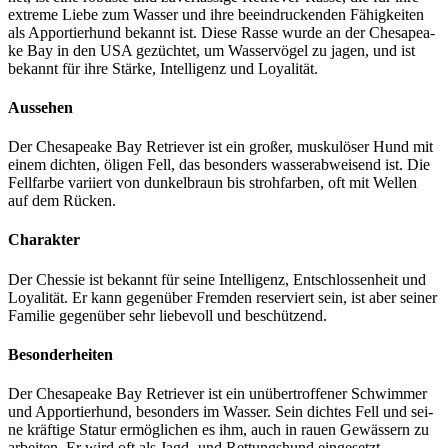
extre­me Lie­be zum Was­ser und ihre beein­dru­cken­den Fähig­kei­ten
als Appor­tier­hund bekannt ist. Die­se Ras­se wur­de an der Che­s­apea­
ke Bay in den USA gezüch­tet, um Was­ser­vö­gel zu jagen, und ist
bekannt für ihre Stär­ke, Intel­li­genz und Loya­li­tät.
Aus­se­hen
Der Che­s­apea­ke Bay Retrie­ver ist ein gro­ßer, mus­ku­lö­ser Hund mit
einem dich­ten, öli­gen Fell, das beson­ders was­ser­ab­wei­send ist. Die
Fell­far­be vari­iert von dun­kel­braun bis stroh­far­ben, oft mit Wel­len
auf dem Rücken.
Cha­rak­ter
Der Ches­sie ist bekannt für sei­ne Intel­li­genz, Ent­schlos­sen­heit und
Loya­li­tät. Er kann gegen­über Frem­den reser­viert sein, ist aber sei­ner
Fami­lie gegen­über sehr lie­be­voll und beschüt­zend.
Beson­der­hei­ten
Der Che­s­apea­ke Bay Retrie­ver ist ein unüber­trof­fe­ner Schwim­mer
und Appor­tier­hund, beson­ders im Was­ser. Sein dich­tes Fell und sei­
ne kräf­ti­ge Sta­tur ermög­li­chen es ihm, auch in rau­en Gewäs­sern zu
arbei­ten. Er wird oft als Jagd- und Ret­tungs­hund ein­ge­setzt.