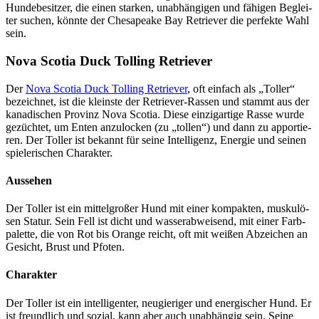
Hun­de­be­sit­zer, die einen star­ken, unab­hän­gi­gen und fähi­gen Beglei­
ter suchen, könn­te der Che­s­apea­ke Bay Retrie­ver die per­fek­te Wahl
sein.
Nova Sco­tia Duck Tol­ling Retrie­ver
Der
Nova Sco­tia Duck Tol­ling Retrie­ver
, oft ein­fach als „Tol­ler“
bezeich­net, ist die kleins­te der Retrie­ver-Ras­sen und stammt aus der
kana­di­schen Pro­vinz Nova Sco­tia. Die­se ein­zig­ar­ti­ge Ras­se wur­de
gezüch­tet, um Enten anzu­lo­cken (zu „tol­len“) und dann zu appor­tie­
ren. Der Tol­ler ist bekannt für sei­ne Intel­li­genz, Ener­gie und sei­nen
spie­le­ri­schen Cha­rak­ter.
Aus­se­hen
Der Tol­ler ist ein mit­tel­gro­ßer Hund mit einer kom­pak­ten, mus­ku­lö­
sen Sta­tur. Sein Fell ist dicht und was­ser­ab­wei­send, mit einer Farb­
pa­let­te, die von Rot bis Oran­ge reicht, oft mit wei­ßen Abzei­chen an
Gesicht, Brust und Pfo­ten.
Cha­rak­ter
Der Tol­ler ist ein intel­li­gen­ter, neu­gie­ri­ger und ener­gi­scher Hund. Er
ist freund­lich und sozi­al, kann aber auch unab­hän­gig sein. Sei­ne