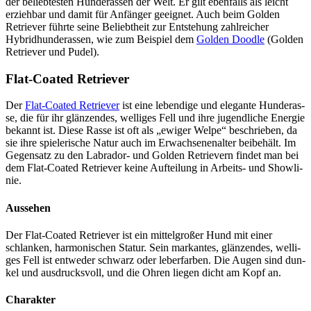
der belieb­tes­ten Hun­de­ras­sen der Welt. Er gilt eben­falls als leicht
erzieh­bar und damit für Anfän­ger geeig­net. Auch beim Gol­den
Retrie­ver führ­te sei­ne Beliebt­heit zur Ent­ste­hung zahl­rei­cher
Hybrid­hun­de­ras­sen, wie zum Bei­spiel dem
Gol­den Dood­le
(Gol­den
Retrie­ver und Pudel).
Flat-Coa­ted Retrie­ver
Der
Flat-Coa­ted Retrie­ver
ist eine leben­di­ge und ele­gan­te Hun­de­ras­
se, die für ihr glän­zen­des, wel­li­ges Fell und ihre jugend­li­che Ener­gie
bekannt ist. Die­se Ras­se ist oft als „ewi­ger Wel­pe“ beschrie­ben, da
sie ihre spie­le­ri­sche Natur auch im Erwach­se­nen­al­ter bei­be­hält. Im
Gegen­satz zu den Labra­dor- und Gol­den Retrie­vern fin­det man bei
dem Flat-Coa­ted Retrie­ver kei­ne Auf­tei­lung in Arbeits- und Show­li­
nie.
Aus­se­hen
Der Flat-Coa­ted Retrie­ver ist ein mit­tel­gro­ßer Hund mit einer
schlan­ken, har­mo­ni­schen Sta­tur. Sein mar­kan­tes, glän­zen­des, wel­li­
ges Fell ist ent­we­der schwarz oder leber­far­ben. Die Augen sind dun­
kel und aus­drucks­voll, und die Ohren lie­gen dicht am Kopf an.
Cha­rak­ter