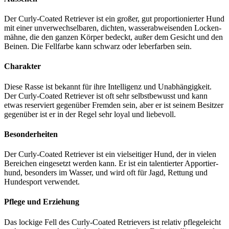
Der Cur­ly-Coa­ted Retrie­ver ist ein gro­ßer, gut pro­por­tio­nier­ter Hund
mit einer unver­wech­sel­ba­ren, dich­ten, was­ser­ab­wei­sen­den Locken­
mäh­ne, die den gan­zen Kör­per bedeckt, außer dem Gesicht und den
Bei­nen. Die Fell­far­be kann schwarz oder leber­far­ben sein.
Cha­rak­ter
Die­se Ras­se ist bekannt für ihre Intel­li­genz und Unab­hän­gig­keit.
Der Cur­ly-Coa­ted Retrie­ver ist oft sehr selbst­be­wusst und kann
etwas reser­viert gegen­über Frem­den sein, aber er ist sei­nem Besit­zer
gegen­über ist er in der Regel sehr loy­al und lie­be­voll.
Beson­der­hei­ten
Der Cur­ly-Coa­ted Retrie­ver ist ein viel­sei­ti­ger Hund, der in vie­len
Berei­chen ein­ge­setzt wer­den kann. Er ist ein talen­tier­ter Appor­tier­
hund, beson­ders im Was­ser, und wird oft für Jagd, Ret­tung und
Hun­de­sport ver­wen­det.
Pfle­ge und Erzie­hung
Das locki­ge Fell des Cur­ly-Coa­ted Retrie­vers ist rela­tiv pfle­ge­leicht