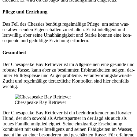
Pfle­ge und Erzie­hung
Das Fell des Ches­sies benö­tigt regel­mä­ßi­ge Pfle­ge, um sei­ne was­
ser­ab­wei­sen­den Eigen­schaf­ten zu erhal­ten. Er ist intel­li­gent und
lern­wil­lig, aber sei­ne Unab­hän­gig­keit und Stär­ke kön­nen eine kon­
se­quen­te und gedul­di­ge Erzie­hung erfor­dern.
Gesund­heit
Der Che­s­apea­ke Bay Retrie­ver ist im All­ge­mei­nen eine gesun­de und
robus­te Ras­se, kann aber zu bestimm­ten Erb­krank­hei­ten nei­gen, dar­
un­ter Hüft­dys­pla­sie und Augen­pro­ble­me. Ver­ant­wor­tungs­be­wuss­te
Zucht und regel­mä­ßi­ge tier­ärzt­li­che Kon­trol­len sind hier eben­falls
wich­tig.
Che­s­apea­ke Bay Retrie­ver
Der Che­s­apea­ke Bay Retrie­ver ist ein beein­dru­cken­der und loya­ler
Hund, der sich sowohl als Arbeits­part­ner in der Jagd als auch als
treu­es Fami­li­en­mit­glied eig­net. Sei­ne ein­zig­ar­ti­ge Erschei­nung,
kom­bi­niert mit sei­ner Intel­li­genz und sei­nen Fähig­kei­ten im Was­ser,
macht ihn zu einer beson­de­ren und geschätz­ten Ras­se. Für erfah­re­ne