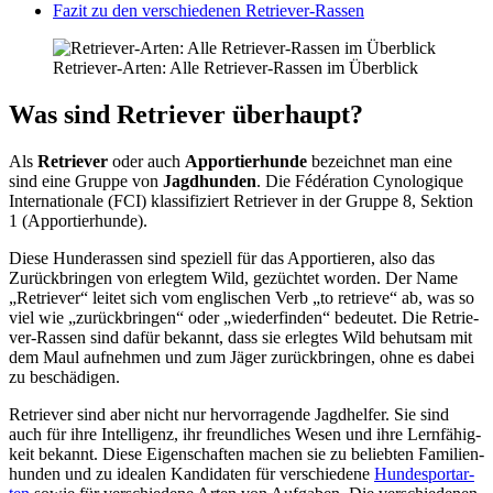
Fazit zu den ver­schie­de­nen Retrie­ver-Ras­sen
Retrie­ver-Arten: Alle Retrie­ver-Ras­sen im Über­blick
Was sind Retrie­ver über­haupt?
Als
Retrie­ver
oder auch
Appor­tier­hun­de
bezeich­net man eine
sind eine Grup­pe von
Jagd­hun­den
. Die Fédé­ra­ti­on Cyno­lo­gi­que
Inter­na­tio­na­le (FCI) klas­si­fi­ziert Retrie­ver in der Grup­pe 8, Sek­ti­on
1 (Appor­tier­hun­de).
Die­se Hun­de­ras­sen sind spe­zi­ell für das Appor­tie­ren, also das
Zurück­brin­gen von erleg­tem Wild, gezüch­tet wor­den. Der Name
„Retrie­ver“ lei­tet sich vom eng­li­schen Verb „to retrie­ve“ ab, was so
viel wie „zurück­brin­gen“ oder „wie­der­fin­den“ bedeu­tet. Die Retrie­
ver-Ras­sen sind dafür bekannt, dass sie erleg­tes Wild behut­sam mit
dem Maul auf­neh­men und zum Jäger zurück­brin­gen, ohne es dabei
zu beschä­di­gen.
Retrie­ver sind aber nicht nur her­vor­ra­gen­de Jagd­hel­fer. Sie sind
auch für ihre Intel­li­genz, ihr freund­li­ches Wesen und ihre Lern­fä­hig­
keit bekannt. Die­se Eigen­schaf­ten machen sie zu belieb­ten Fami­li­en­
hun­den und zu idea­len Kan­di­da­ten für ver­schie­de­ne
Hun­de­sport­ar­