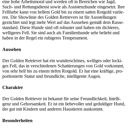
eine hohe Arbeits­mo­ral und wer­den oft in Berei­chen wie Jagd,
Such- und Ret­tungs­dienst sowie als Assis­tenz­hun­de ein­ge­setzt. Ihre
Fell­far­be kann von hel­lem Gold bis zu einem sat­ten Rot­gold vari­ie­
ren. Die Show­li­nie des Gol­den Retrie­vers ist für Aus­stel­lun­gen
gezüch­tet und legt mehr Wert auf das Aus­se­hen gemäß dem Ras­se­
stan­dard. Die­se Hun­de sind oft robus­ter und haben ein dich­te­res,
wel­li­ge­res Fell. Sie sind auch als Fami­li­en­hun­de sehr beliebt und
haben in der Regel ein ruhi­ge­res Tem­pe­ra­ment.
Aus­se­hen
Der Gol­den Retrie­ver hat ein wun­der­schö­nes, wel­li­ges oder locki­
ges Fell, das in ver­schie­de­nen Schat­tie­run­gen von Gold vor­kommt,
von sehr hell bis zu einem tie­fen Rot­gold. Er hat eine kräf­ti­ge, pro­
por­tio­nier­te Sta­tur und freund­li­che, intel­li­gen­te Augen.
Cha­rak­ter
Der Gol­den Retrie­ver ist bekannt für sei­ne Freund­lich­keit, Intel­li­
genz und Gehor­sam­keit. Er ist ein lie­be­vol­ler und gedul­di­ger Hund,
der gut mit Kin­dern und ande­ren Haus­tie­ren aus­kommt.
Beson­der­hei­ten