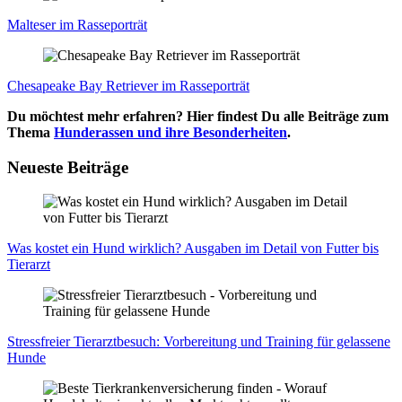
Mal­te­ser im Ras­se­por­trät
Che­s­apea­ke Bay Retrie­ver im Ras­se­por­trät
Du möchtest mehr erfahren? Hier findest Du alle Beiträge zum
Thema
Hunderassen und ihre Besonderheiten
.
Neueste Beiträge
Was kos­tet ein Hund wirk­lich? Aus­ga­ben im Detail von Fut­ter bis
Tier­arzt
Stress­frei­er Tier­arzt­be­such: Vor­be­rei­tung und Trai­ning für gelas­se­ne
Hun­de