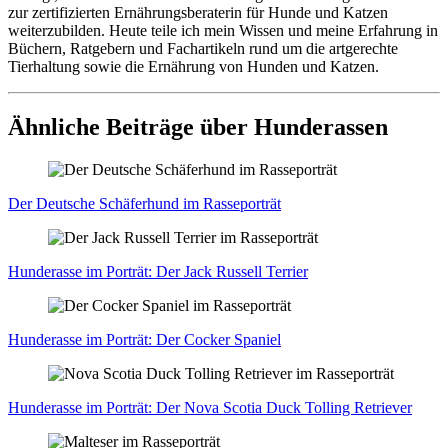
zur zertifizierten Ernährungsberaterin für Hunde und Katzen
weiterzubilden. Heute teile ich mein Wissen und meine Erfahrung in
Büchern, Ratgebern und Fachartikeln rund um die artgerechte
Tierhaltung sowie die Ernährung von Hunden und Katzen.
Ähnliche Beiträge über Hunderassen
Der Deut­sche Schä­fer­hund im Ras­se­por­trät
Hun­de­ras­se im Por­trät: Der Jack Rus­sell Ter­ri­er
Hun­de­ras­se im Por­trät: Der Cocker Spa­ni­el
Hun­de­ras­se im Por­trät: Der Nova Sco­tia Duck Tol­ling Retrie­ver