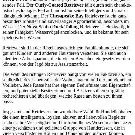
zen­des Fell. Der
Cur­ly-Coa­ted Retrie­ver
fällt durch sein cha­rak­te­
ris­ti­sches locki­ges Fell auf und ist für sei­ne Intel­li­genz und Unab­
hän­gig­keit bekannt. Der
Che­s­apea­ke Bay Retrie­ver
ist ein ganz
beson­ders robus­ter und zuver­läs­si­ger Appor­tier­hund, beson­ders im
Was­ser. Der
Nova Sco­tia Duck Tol­ling Retrie­ver
ist ein­zig­ar­tig in
sei­ner Fähig­keit, Was­ser­vö­gel anzu­lo­cken, und ist bekannt für sein
spie­le­ri­sches Wesen.
Retrie­ver sind in der Regel aus­ge­zeich­ne­te Fami­li­en­hun­de, die sich
gut mit Kin­dern und ande­ren Haus­tie­ren ver­ste­hen. Sie sind auch
talen­tier­te Arbeits­part­ner, die in vie­len Berei­chen ein­ge­setzt wer­den
kön­nen, von der Jagd bis zur Assis­tenz­ar­beit.
Die Wahl des rich­ti­gen Retrie­vers hängt von vie­len Fak­to­ren ab, ein­
schließ­lich des Lebens­stils, der Wohn­si­tua­ti­on und der indi­vi­du­el­len
Vor­lie­ben. Jede Ras­se hat ihre eige­nen Bedürf­nis­se und Eigen­schaf­
ten, und poten­zi­el­le Besit­ze­rin­nen und Besit­zer soll­ten sorg­fäl­tig
recher­chie­ren und über­le­gen, wel­che Ras­se am bes­ten zu ihnen
passt.
Ins­ge­samt sind Retrie­ver eine wun­der­ba­re Wahl für Hun­de­lieb­ha­ber,
die einen intel­li­gen­ten, loya­len, akti­ven und lie­be­vol­len Beglei­ter
suchen. Ihre Viel­sei­tig­keit und ihr freund­li­ches Wesen machen sie zu
einer geschätz­ten und gelieb­ten Grup­pe von Hun­de­ras­sen, die in
vie­len ver­schie­de­nen Rol­len und Umge­bun­gen glän­zen kön­nen.