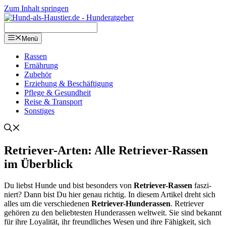
Zum Inhalt springen
Menü
Ras­sen
Ernäh­rung
Zube­hör
Erzie­hung & Beschäf­ti­gung
Pfle­ge & Gesund­heit
Rei­se & Trans­port
Sons­ti­ges
Retrie­ver-Arten: Alle Retrie­ver-Ras­sen
im Über­blick
Du liebst Hun­de und bist beson­ders von
Retrie­ver-Ras­sen
fas­zi­
niert? Dann bist Du hier genau rich­tig. In die­sem Arti­kel dreht sich
alles um die ver­schie­de­nen
Retrie­ver-Hun­de­ras­sen
. Retrie­ver
gehö­ren zu den belieb­tes­ten Hun­de­ras­sen welt­weit. Sie sind bekannt
für ihre Loya­li­tät, ihr freund­li­ches Wesen und ihre Fähig­keit, sich