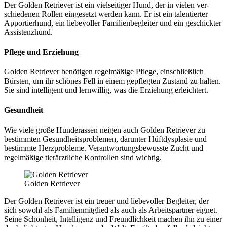
Der Gol­den Retrie­ver ist ein viel­sei­ti­ger Hund, der in vie­len ver­
schie­de­nen Rol­len ein­ge­setzt wer­den kann. Er ist ein talen­tier­ter
Appor­tier­hund, ein lie­be­vol­ler Fami­li­en­be­glei­ter und ein geschick­ter
Assis­tenz­hund.
Pfle­ge und Erzie­hung
Gol­den Retrie­ver benö­ti­gen regel­mä­ßi­ge Pfle­ge, ein­schließ­lich
Bürs­ten, um ihr schö­nes Fell in einem gepfleg­ten Zustand zu hal­ten.
Sie sind intel­li­gent und lern­wil­lig, was die Erzie­hung erleich­tert.
Gesund­heit
Wie vie­le gro­ße Hun­de­ras­sen nei­gen auch Gol­den Retrie­ver zu
bestimm­ten Gesund­heits­pro­ble­men, dar­un­ter Hüft­dys­pla­sie und
bestimm­te Herz­pro­ble­me. Ver­ant­wor­tungs­be­wuss­te Zucht und
regel­mä­ßi­ge tier­ärzt­li­che Kon­trol­len sind wich­tig.
Gol­den Retrie­ver
Der Gol­den Retrie­ver ist ein treu­er und lie­be­vol­ler Beglei­ter, der
sich sowohl als Fami­li­en­mit­glied als auch als Arbeits­part­ner eig­net.
Sei­ne Schön­heit, Intel­li­genz und Freund­lich­keit machen ihn zu einer