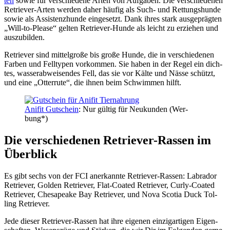
ten
sowie für ver­schie­de­ne Arten von Auf­ga­ben. Die ver­schie­de­nen
Retrie­ver-Arten wer­den daher häu­fig als Such- und Ret­tungs­hun­de
sowie als Assis­tenz­hun­de ein­ge­setzt. Dank ihres stark aus­ge­präg­ten
„Will-to-Plea­se“ gel­ten Retrie­ver-Hun­de als leicht zu erzie­hen und
aus­zu­bil­den.
Retrie­ver sind mit­tel­gro­ße bis gro­ße Hun­de, die in ver­schie­de­nen
Far­ben und Fell­ty­pen vor­kom­men. Sie haben in der Regel ein dich­
tes, was­ser­ab­wei­sen­des Fell, das sie vor Käl­te und Näs­se schützt,
und eine „Otter­ru­te“, die ihnen beim Schwim­men hilft.
Ani­fit Gut­schein
: Nur gül­tig für Neu­kun­den (Wer­
bung*)
Die ver­schie­de­nen Retrie­ver-Ras­sen im
Über­blick
Es gibt sechs von der FCI aner­kann­te Retrie­ver-Ras­sen: Labra­dor
Retrie­ver, Gol­den Retrie­ver, Flat-Coa­ted Retrie­ver, Cur­ly-Coa­ted
Retrie­ver, Che­s­apea­ke Bay Retrie­ver, und Nova Sco­tia Duck Tol­
ling Retrie­ver.
Jede die­ser Retrie­ver-Ras­sen hat ihre eige­nen ein­zig­ar­ti­gen Eigen­