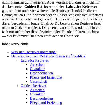
gut in Fami­li­en zu inte­grie­ren. Aber wuss­test Du, dass es nicht nur
den bekann­ten
Gol­den Retrie­ver
und den
Labra­dor Retrie­ver
gibt, son­dern noch vier wei­te­re tol­le Retrie­ver-Hun­de? In die­sem
Bei­trag stel­len Dir die ver­schie­de­nen Ras­sen vor, erzäh­len Dir etwas
über ihre Geschich­te und geben Dir Tipps zur Pfle­ge und Erzie­hung
die­ser beson­de­ren Hun­de. Egal, ob Du bereits einen Retrie­ver hast,
mit dem Gedan­ken spielst, Dir einen anzu­schaf­fen, oder ob Du ein­
fach nur mehr über die­se fas­zi­nie­ren­den Hun­de erfah­ren möch­test
— hier bekommst Du einen umfas­sen­den Über­blick.
Inhalts­ver­zeich­nis
Was sind Retrie­ver über­haupt?
Die ver­schie­de­nen Retrie­ver-Ras­sen im Über­blick
Labra­dor Retrie­ver
Aus­se­hen
Cha­rak­ter
Beson­der­hei­ten
Pfle­ge und Erzie­hung
Gesund­heit
Gol­den Retrie­ver
Aus­se­hen
Cha­rak­ter
Beson­der­hei­ten
Pfle­ge und Erzie­hung