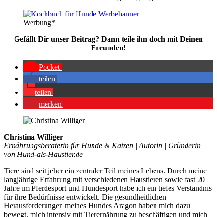
Wer­bung*
Gefällt Dir unser Bei­trag? Dann tei­le ihn doch mit Dei­nen
Freun­den!
Pocket
tei­len
tei­len
mer­ken
Christina Williger
Ernährungsberaterin für Hunde & Katzen | Autorin | Gründerin
von Hund-als-Haustier.de
Tiere sind seit jeher ein zentraler Teil meines Lebens. Durch meine
langjährige Erfahrung mit verschiedenen Haustieren sowie fast 20
Jahre im Pferdesport und Hundesport habe ich ein tiefes Verständnis
für ihre Bedürfnisse entwickelt. Die gesundheitlichen
Herausforderungen meines Hundes Aragon haben mich dazu
bewegt, mich intensiv mit Tierernährung zu beschäftigen und mich