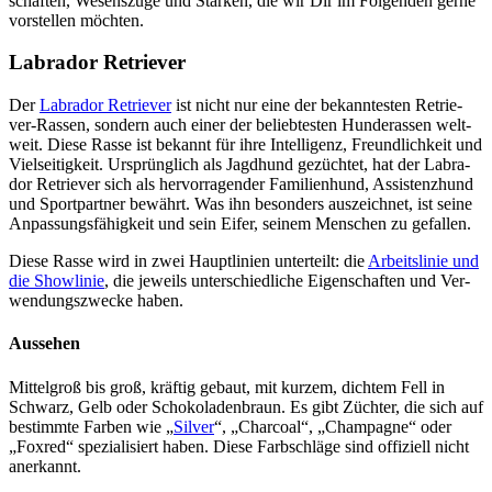
schaf­ten, Wesens­zü­ge und Stär­ken, die wir Dir im Fol­gen­den ger­ne
vor­stel­len möch­ten.
Labra­dor Retrie­ver
Der
Labra­dor Retrie­ver
ist nicht nur eine der bekann­tes­ten Retrie­
ver-Ras­sen, son­dern auch einer der belieb­tes­ten Hun­de­ras­sen welt­
weit. Die­se Ras­se ist bekannt für ihre Intel­li­genz, Freund­lich­keit und
Viel­sei­tig­keit. Ursprüng­lich als Jagd­hund gezüch­tet, hat der Labra­
dor Retrie­ver sich als her­vor­ra­gen­der Fami­li­en­hund, Assis­tenz­hund
und Sport­part­ner bewährt. Was ihn beson­ders aus­zeich­net, ist sei­ne
Anpas­sungs­fä­hig­keit und sein Eifer, sei­nem Men­schen zu gefal­len.
Die­se Ras­se wird in zwei Haupt­li­ni­en unter­teilt: die
Arbeits­li­nie und
die Show­li­nie
, die jeweils unter­schied­li­che Eigen­schaf­ten und Ver­
wen­dungs­zwe­cke haben.
Aus­se­hen
Mit­tel­groß bis groß, kräf­tig gebaut, mit kur­zem, dich­tem Fell in
Schwarz, Gelb oder Scho­ko­la­den­braun. Es gibt Züch­ter, die sich auf
bestimm­te Far­ben wie „
Sil­ver
“, „Char­co­al“, „Cham­pa­gne“ oder
„Fox­red“ spe­zia­li­siert haben. Die­se Farb­schlä­ge sind offi­zi­ell nicht
aner­kannt.