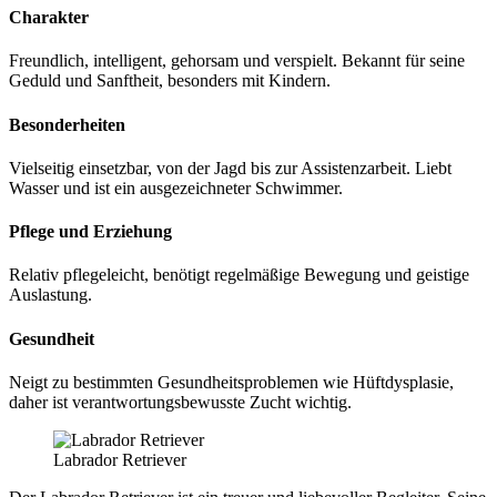
Cha­rak­ter
Freund­lich, intel­li­gent, gehor­sam und ver­spielt. Bekannt für sei­ne
Geduld und Sanft­heit, beson­ders mit Kin­dern.
Beson­der­hei­ten
Viel­sei­tig ein­setz­bar, von der Jagd bis zur Assis­tenz­ar­beit. Liebt
Was­ser und ist ein aus­ge­zeich­ne­ter Schwim­mer.
Pfle­ge und Erzie­hung
Rela­tiv pfle­ge­leicht, benö­tigt regel­mä­ßi­ge Bewe­gung und geis­ti­ge
Aus­las­tung.
Gesund­heit
Neigt zu bestimm­ten Gesund­heits­pro­ble­men wie Hüft­dys­pla­sie,
daher ist ver­ant­wor­tungs­be­wuss­te Zucht wich­tig.
Labra­dor Retrie­ver