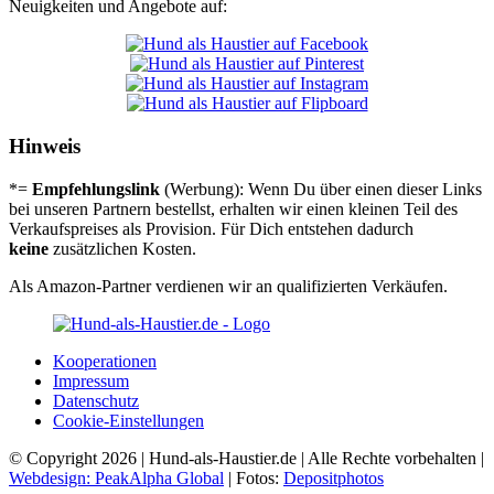
Neuigkeiten und Angebote auf:
Hinweis
*=
Empfehlungslink
(Werbung): Wenn Du über einen dieser Links
bei unseren Partnern bestellst, erhalten wir einen kleinen Teil des
Verkaufspreises als Provision. Für Dich entstehen dadurch
keine
zusätzlichen Kosten.
Als Amazon-Partner verdienen wir an qualifizierten Verkäufen.
Koope­ra­tio­nen
Impres­sum
Daten­schutz
Coo­kie-Ein­stel­lun­gen
© Copyright 2026 | Hund-als-Haustier.de | Alle Rechte vorbehalten |
Webdesign: PeakAlpha Global
| Fotos:
Depositphotos