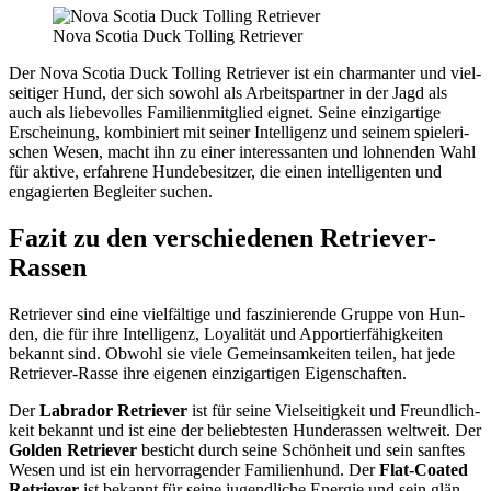
Nova Sco­tia Duck Tol­ling Retrie­ver
Der Nova Sco­tia Duck Tol­ling Retrie­ver ist ein char­man­ter und viel­
sei­ti­ger Hund, der sich sowohl als Arbeits­part­ner in der Jagd als
auch als lie­be­vol­les Fami­li­en­mit­glied eig­net. Sei­ne ein­zig­ar­ti­ge
Erschei­nung, kom­bi­niert mit sei­ner Intel­li­genz und sei­nem spie­le­ri­
schen Wesen, macht ihn zu einer inter­es­san­ten und loh­nen­den Wahl
für akti­ve, erfah­re­ne Hun­de­be­sit­zer, die einen intel­li­gen­ten und
enga­gier­ten Beglei­ter suchen.
Fazit zu den ver­schie­de­nen Retrie­ver-
Ras­sen
Retrie­ver sind eine viel­fäl­ti­ge und fas­zi­nie­ren­de Grup­pe von Hun­
den, die für ihre Intel­li­genz, Loya­li­tät und Appor­tier­fä­hig­kei­ten
bekannt sind. Obwohl sie vie­le Gemein­sam­kei­ten tei­len, hat jede
Retrie­ver-Ras­se ihre eige­nen ein­zig­ar­ti­gen Eigen­schaf­ten.
Der
Labra­dor Retrie­ver
ist für sei­ne Viel­sei­tig­keit und Freund­lich­
keit bekannt und ist eine der belieb­tes­ten Hun­de­ras­sen welt­weit. Der
Gol­den Retrie­ver
besticht durch sei­ne Schön­heit und sein sanf­tes
Wesen und ist ein her­vor­ra­gen­der Fami­li­en­hund. Der
Flat-Coa­ted
Retrie­ver
ist bekannt für sei­ne jugend­li­che Ener­gie und sein glän­