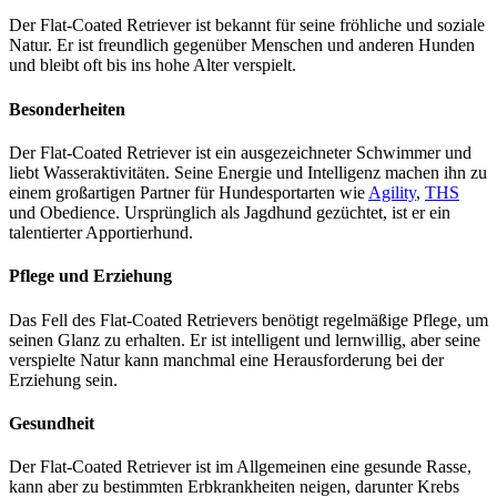
Der Flat-Coa­ted Retrie­ver ist bekannt für sei­ne fröh­li­che und sozia­le
Natur. Er ist freund­lich gegen­über Men­schen und ande­ren Hun­den
und bleibt oft bis ins hohe Alter ver­spielt.
Beson­der­hei­ten
Der Flat-Coa­ted Retrie­ver ist ein aus­ge­zeich­ne­ter Schwim­mer und
liebt Was­ser­ak­ti­vi­tä­ten. Sei­ne Ener­gie und Intel­li­genz machen ihn zu
einem groß­ar­ti­gen Part­ner für Hun­de­sport­ar­ten wie
Agi­li­ty
,
THS
und Obe­dience. Ursprüng­lich als Jagd­hund gezüch­tet, ist er ein
talen­tier­ter Appor­tier­hund.
Pfle­ge und Erzie­hung
Das Fell des Flat-Coa­ted Retrie­vers benö­tigt regel­mä­ßi­ge Pfle­ge, um
sei­nen Glanz zu erhal­ten. Er ist intel­li­gent und lern­wil­lig, aber sei­ne
ver­spiel­te Natur kann manch­mal eine Her­aus­for­de­rung bei der
Erzie­hung sein.
Gesund­heit
Der Flat-Coa­ted Retrie­ver ist im All­ge­mei­nen eine gesun­de Ras­se,
kann aber zu bestimm­ten Erb­krank­hei­ten nei­gen, dar­un­ter Krebs