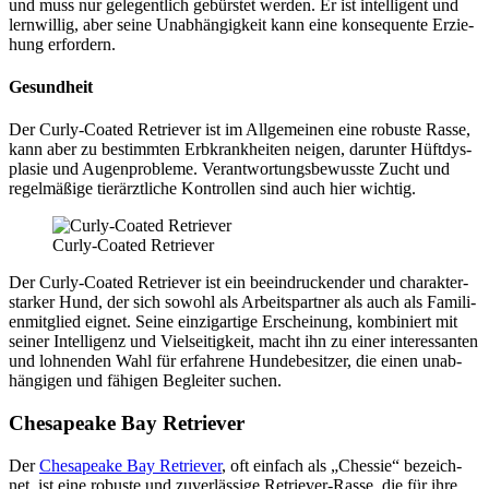
und muss nur gele­gent­lich gebürs­tet wer­den. Er ist intel­li­gent und
lern­wil­lig, aber sei­ne Unab­hän­gig­keit kann eine kon­se­quen­te Erzie­
hung erfor­dern.
Gesund­heit
Der Cur­ly-Coa­ted Retrie­ver ist im All­ge­mei­nen eine robus­te Ras­se,
kann aber zu bestimm­ten Erb­krank­hei­ten nei­gen, dar­un­ter Hüft­dys­
pla­sie und Augen­pro­ble­me. Ver­ant­wor­tungs­be­wuss­te Zucht und
regel­mä­ßi­ge tier­ärzt­li­che Kon­trol­len sind auch hier wich­tig.
Cur­ly-Coa­ted Retrie­ver
Der Cur­ly-Coa­ted Retrie­ver ist ein beein­dru­cken­der und cha­rak­ter­
star­ker Hund, der sich sowohl als Arbeits­part­ner als auch als Fami­li­
en­mit­glied eig­net. Sei­ne ein­zig­ar­ti­ge Erschei­nung, kom­bi­niert mit
sei­ner Intel­li­genz und Viel­sei­tig­keit, macht ihn zu einer inter­es­san­ten
und loh­nen­den Wahl für erfah­re­ne Hun­de­be­sit­zer, die einen unab­
hän­gi­gen und fähi­gen Beglei­ter suchen.
Che­s­apea­ke Bay Retrie­ver
Der
Che­s­apea­ke Bay Retrie­ver
, oft ein­fach als „Ches­sie“ bezeich­
net, ist eine robus­te und zuver­läs­si­ge Retrie­ver-Ras­se, die für ihre