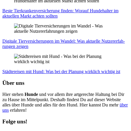
Bes­te Tier­kran­ken­ver­si­che­rung fin­den: Wor­auf Hun­de­hal­ter im
aktu­el­len Markt ach­ten soll­ten
Digi­ta­le Tier­ver­si­che­run­gen im Wan­del: Was aktu­el­le Nut­zer­er­fah­
run­gen zei­gen
Städ­te­rei­sen mit Hund: Was bei der Pla­nung wirk­lich wich­tig ist
Über uns
Hier stehen
Hunde
und vor allem ihre artgerechte Haltung bei Dir
zu Hause im Mittelpunkt. Deshalb findest Du auf dieser Website
alles über Hunde und alles für den Hund. Hier kannst Du mehr
über
uns
erfahren!
Folge uns!