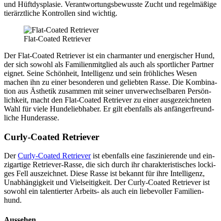
und Hüft­dys­pla­sie. Ver­ant­wor­tungs­be­wuss­te Zucht und regel­mä­ßi­ge
tier­ärzt­li­che Kon­trol­len sind wich­tig.
Flat-Coa­ted Retrie­ver
Der Flat-Coa­ted Retrie­ver ist ein char­man­ter und ener­gi­scher Hund,
der sich sowohl als Fami­li­en­mit­glied als auch als sport­li­cher Part­ner
eig­net. Sei­ne Schön­heit, Intel­li­genz und sein fröh­li­ches Wesen
machen ihn zu einer beson­de­ren und gelieb­ten Ras­se. Die Kom­bi­na­
ti­on aus Ästhe­tik zusam­men mit sei­ner unver­wech­sel­ba­ren Per­sön­
lich­keit, macht den Flat-Coa­ted Retrie­ver zu einer aus­ge­zeich­ne­ten
Wahl für vie­le Hun­de­lieb­ha­ber. Er gilt eben­falls als anfän­ger­freund­
li­che Hun­de­ras­se.
Cur­ly-Coa­ted Retrie­ver
Der
Cur­ly-Coa­ted Retrie­ver
ist eben­falls eine fas­zi­nie­ren­de und ein­
zig­ar­ti­ge Retrie­ver-Ras­se, die sich durch ihr cha­rak­te­ris­ti­sches locki­
ges Fell aus­zeich­net. Die­se Ras­se ist bekannt für ihre Intel­li­genz,
Unab­hän­gig­keit und Viel­sei­tig­keit. Der Cur­ly-Coa­ted Retrie­ver ist
sowohl ein talen­tier­ter Arbeits- als auch ein lie­be­vol­ler Fami­li­en­
hund.
Aus­se­hen