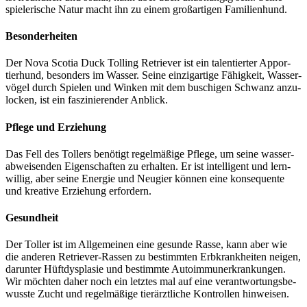
spie­le­ri­sche Natur macht ihn zu einem groß­ar­ti­gen Fami­li­en­hund.
Beson­der­hei­ten
Der Nova Sco­tia Duck Tol­ling Retrie­ver ist ein talen­tier­ter Appor­
tier­hund, beson­ders im Was­ser. Sei­ne ein­zig­ar­ti­ge Fähig­keit, Was­ser­
vö­gel durch Spie­len und Win­ken mit dem buschi­gen Schwanz anzu­
lo­cken, ist ein fas­zi­nie­ren­der Anblick.
Pfle­ge und Erzie­hung
Das Fell des Tol­lers benö­tigt regel­mä­ßi­ge Pfle­ge, um sei­ne was­ser­
ab­wei­sen­den Eigen­schaf­ten zu erhal­ten. Er ist intel­li­gent und lern­
wil­lig, aber sei­ne Ener­gie und Neu­gier kön­nen eine kon­se­quen­te
und krea­ti­ve Erzie­hung erfor­dern.
Gesund­heit
Der Tol­ler ist im All­ge­mei­nen eine gesun­de Ras­se, kann aber wie
die ande­ren Retrie­ver-Ras­sen zu bestimm­ten Erb­krank­hei­ten nei­gen,
dar­un­ter Hüft­dys­pla­sie und bestimm­te Auto­im­mun­erkran­kun­gen.
Wir möch­ten daher noch ein letz­tes mal auf eine ver­ant­wor­tungs­be­
wuss­te Zucht und regel­mä­ßi­ge tier­ärzt­li­che Kon­trol­len hin­wei­sen.