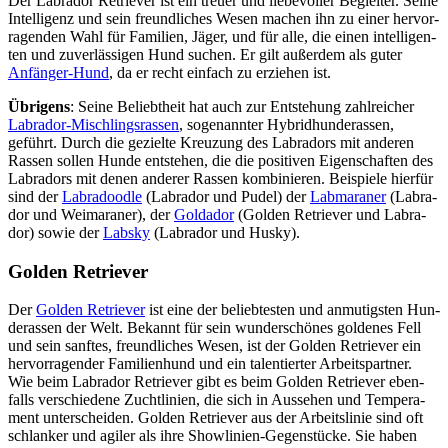
Der Labra­dor Retrie­ver ist ein treu­er und lie­be­vol­ler Beglei­ter. Sei­ne
Intel­li­genz und sein freund­li­ches Wesen machen ihn zu einer her­vor­
ra­gen­den Wahl für Fami­li­en, Jäger, und für alle, die einen intel­li­gen­
ten und zuver­läs­si­gen Hund suchen. Er gilt außer­dem als guter
Anfän­ger-Hund
, da er recht ein­fach zu erzie­hen ist.
Übri­gens
: Sei­ne Beliebt­heit hat auch zur Ent­ste­hung zahl­rei­cher
Labra­dor-Misch­lings­ras­sen
, soge­nann­ter Hybrid­hun­de­ras­sen,
geführt. Durch die geziel­te Kreu­zung des Labra­dors mit ande­ren
Ras­sen sol­len Hun­de ent­ste­hen, die die posi­ti­ven Eigen­schaf­ten des
Labra­dors mit denen ande­rer Ras­sen kom­bi­nie­ren. Bei­spie­le hier­für
sind der
Labra­dood­le
(Labra­dor und Pudel) der
Lab­ma­ra­ner
(Labra­
dor und Wei­ma­ra­ner), der
Gold­ador
(Gol­den Retrie­ver und Labra­
dor) sowie der
Labs­ky
(Labra­dor und Hus­ky).
Gol­den Retrie­ver
Der
Gol­den Retrie­ver
ist eine der belieb­tes­ten und anmu­tigs­ten Hun­
de­ras­sen der Welt. Bekannt für sein wun­der­schö­nes gol­de­nes Fell
und sein sanf­tes, freund­li­ches Wesen, ist der Gol­den Retrie­ver ein
her­vor­ra­gen­der Fami­li­en­hund und ein talen­tier­ter Arbeits­part­ner.
Wie beim Labra­dor Retrie­ver gibt es beim Gol­den Retrie­ver eben­
falls ver­schie­de­ne Zucht­li­ni­en, die sich in Aus­se­hen und Tem­pe­ra­
ment unter­schei­den. Gol­den Retrie­ver aus der Arbeits­li­nie sind oft
schlan­ker und agi­ler als ihre Show­li­ni­en-Gegen­stü­cke. Sie haben