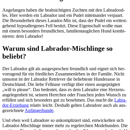
Ange­fan­gen haben die beab­sich­tig­ten Zuch­ten mit den Labra­dood­
les. Hier wer­den ein Labra­dor und ein Pudel mit­ein­an­der ver­paart.
Die Beson­der­heit die­ses Lara­dor-Mix ist, dass der Pudel ein wei­test­
ge­hend hypo­aller­ge­nes Fell besitzt. Die­se Eigen­schaft woll­te man
mit einem beson­ders freund­li­chen, fami­li­en­taug­li­chen Hund kom­bi­
nie­ren: dem Labra­dor!
War­um sind Labra­dor-Misch­lin­ge so
beliebt?
Der Labra­dor gilt als aus­ge­spro­chen freund­lich und eig­net sich her­
vor­ra­gend für ein fried­li­ches Zusam­men­le­ben in der Fami­lie. Nicht
umsonst ist der Labra­dor Retrie­ver die belieb­tes­te Hun­de­ras­se in
Deutsch­land. Die lie­be Fell­na­se ver­fügt über einen aus­ge­präg­ten
„will to plea­se“. Das bedeu­tet, dass es dem Labra­dor eine Her­zens­
an­ge­le­gen­heit ist, sei­nem Herr­chen oder Frau­chen jeden Wunsch zu
erfül­len und sich beson­ders gut zu beneh­men. Das macht die
Labra­
dor-Erzie­hung
rela­tiv leicht. Des­halb gel­ten Labra­do­re auch als aus­
ge­zeich­ne­te
Anfän­ger­hun­de
.
Und eben weil Labra­do­re so unkom­pli­ziert sind, ent­wi­ckel­ten sich
Labra­dor-Misch­lin­ge immer mehr zu regel­rech­ten Mode­hun­den. Die