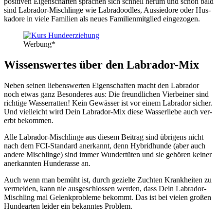
posi­ti­ven Eigen­schaf­ten spra­chen sich schnell her­um und schon bald
sind Labra­dor-Misch­lin­ge wie Labra­dood­les, Aus­sie­do­re oder Hus­
ka­do­re in vie­le Fami­li­en als neu­es Fami­li­en­mit­glied ein­ge­zo­gen.
Wer­bung*
Wis­sens­wer­tes über den Labra­dor-Mix
Neben sei­nen lie­bens­wer­ten Eigen­schaf­ten macht den Labra­dor
noch etwas ganz Beson­de­res aus: Die freund­li­chen Vier­bei­ner sind
rich­ti­ge Was­ser­rat­ten! Kein Gewäs­ser ist vor einem Labra­dor sicher.
Und viel­leicht wird Dein Labra­dor-Mix die­se Was­ser­lie­be auch ver­
erbt bekom­men.
Alle Labra­dor-Misch­lin­ge aus die­sem Bei­trag sind übri­gens nicht
nach dem FCI-Stan­dard aner­kannt, denn Hybrid­hun­de (aber auch
ande­re Misch­lin­ge) sind immer Wun­der­tü­ten und sie gehö­ren kei­ner
aner­kann­ten Hun­de­ras­se an.
Auch wenn man bemüht ist, durch geziel­te Zuch­ten Krank­hei­ten zu
ver­mei­den, kann nie aus­ge­schlos­sen wer­den, dass Dein Labra­dor-
Misch­ling mal Gelenk­pro­ble­me bekommt. Das ist bei vie­len gro­ßen
Hun­de­ar­ten lei­der ein bekann­tes Pro­blem.