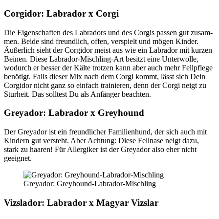
Cor­gi­dor: Labra­dor x Cor­gi
Die Eigen­schaf­ten des Labra­dors und des Cor­gis pas­sen gut zusam­
men. Bei­de sind freund­lich, offen, ver­spielt und mögen Kin­der.
Äußer­lich sieht der Cor­gi­dor meist aus wie ein Labra­dor mit kur­zen
Bei­nen. Die­se Labra­dor-Misch­ling-Art besitzt eine Unter­wol­le,
wodurch er bes­ser der Käl­te trot­zen kann aber auch mehr Fell­pfle­ge
benö­tigt. Falls die­ser Mix nach dem Cor­gi kommt, lässt sich Dein
Cor­gi­dor nicht ganz so ein­fach trai­nie­ren, denn der Cor­gi neigt zu
Stur­heit. Das soll­test Du als Anfän­ger beach­ten.
Grey­ador: Labra­dor x Grey­hound
Der Grey­ador ist ein freund­li­cher Fami­li­en­hund, der sich auch mit
Kin­dern gut ver­steht. Aber Ach­tung: Die­se Fell­na­se neigt dazu,
stark zu haa­ren! Für All­er­gi­ker ist der Grey­ador also eher nicht
geeig­net.
Grey­ador: Grey­hound-Labra­dor-Misch­ling
Viz­sla­dor: Labra­dor x Magyar Vizs­lar