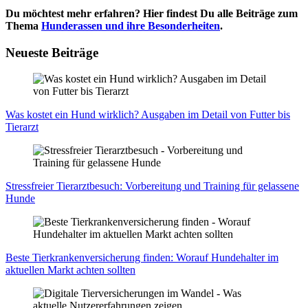
Du möchtest mehr erfahren? Hier findest Du alle Beiträge zum
Thema
Hunderassen und ihre Besonderheiten
.
Neueste Beiträge
Was kos­tet ein Hund wirk­lich? Aus­ga­ben im Detail von Fut­ter bis
Tier­arzt
Stress­frei­er Tier­arzt­be­such: Vor­be­rei­tung und Trai­ning für gelas­se­ne
Hun­de
Bes­te Tier­kran­ken­ver­si­che­rung fin­den: Wor­auf Hun­de­hal­ter im
aktu­el­len Markt ach­ten soll­ten