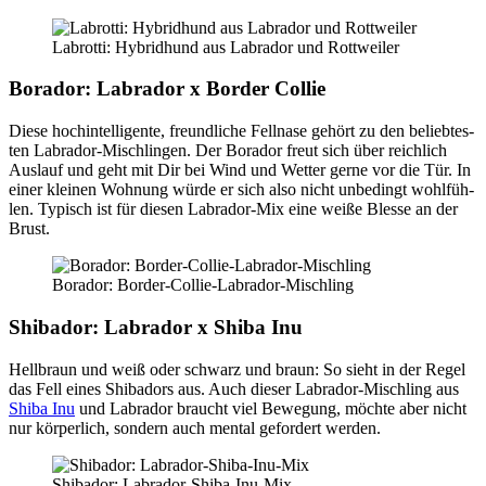
Labrot­ti: Hybrid­hund aus Labra­dor und Rott­wei­ler
Bora­dor: Labra­dor x Bor­der Col­lie
Die­se hoch­in­tel­li­gen­te, freund­li­che Fell­na­se gehört zu den belieb­tes­
ten Labra­dor-Misch­lin­gen. Der Bora­dor freut sich über reich­lich
Aus­lauf und geht mit Dir bei Wind und Wet­ter ger­ne vor die Tür. In
einer klei­nen Woh­nung wür­de er sich also nicht unbe­dingt wohl­füh­
len. Typisch ist für die­sen Labra­dor-Mix eine wei­ße Bles­se an der
Brust.
Bora­dor: Bor­der-Col­lie-Labra­dor-Misch­ling
Shi­ba­dor: Labra­dor x Shi­ba Inu
Hell­braun und weiß oder schwarz und braun: So sieht in der Regel
das Fell eines Shi­ba­dors aus. Auch die­ser Labra­dor-Misch­ling aus
Shi­ba Inu
und Labra­dor braucht viel Bewe­gung, möch­te aber nicht
nur kör­per­lich, son­dern auch men­tal gefor­dert wer­den.
Shi­ba­dor: Labra­dor-Shi­ba-Inu-Mix