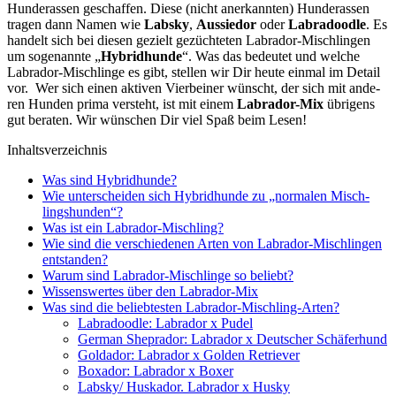
Hun­de­ras­sen geschaf­fen. Die­se (nicht aner­kann­ten) Hun­de­ras­sen
tra­gen dann Namen wie
Labs­ky
,
Aus­sie­dor
oder
Labra­dood­le
. Es
han­delt sich bei die­sen gezielt gezüch­te­ten Labra­dor-Misch­lin­gen
um soge­nann­te „
Hybrid­hun­de
“. Was das bedeu­tet und wel­che
Labra­dor-Misch­lin­ge es gibt, stel­len wir Dir heu­te ein­mal im Detail
vor. Wer sich einen akti­ven Vier­bei­ner wünscht, der sich mit ande­
ren Hun­den pri­ma ver­steht, ist mit einem
Labra­dor-Mix
übri­gens
gut bera­ten. Wir wün­schen Dir viel Spaß beim Lesen!
Inhalts­ver­zeich­nis
Was sind Hybrid­hun­de?
Wie unter­schei­den sich Hybrid­hun­de zu „nor­ma­len Misch­
lings­hun­den“?
Was ist ein Labra­dor-Misch­ling?
Wie sind die ver­schie­de­nen Arten von Labra­dor-Misch­lin­gen
ent­stan­den?
War­um sind Labra­dor-Misch­lin­ge so beliebt?
Wis­sens­wer­tes über den Labra­dor-Mix
Was sind die belieb­tes­ten Labra­dor-Misch­ling-Arten?
Labra­dood­le: Labra­dor x Pudel
Ger­man She­pra­dor: Labra­dor x Deut­scher Schä­fer­hund
Gold­ador: Labra­dor x Gol­den Retrie­ver
Boxa­dor: Labra­dor x Boxer
Labsky/ Hus­ka­dor. Labra­dor x Hus­ky