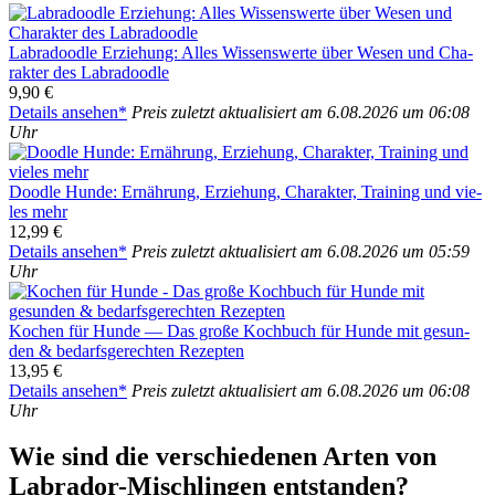
Labra­dood­le Erzie­hung: Alles Wis­sens­wer­te über Wesen und Cha­
rak­ter des Labra­dood­le
9,90 €
Details anse­hen*
Preis zuletzt aktua­li­siert am 6.08.2026 um 06:08
Uhr
Dood­le Hun­de: Ernäh­rung, Erzie­hung, Cha­rak­ter, Trai­ning und vie­
les mehr
12,99 €
Details anse­hen*
Preis zuletzt aktua­li­siert am 6.08.2026 um 05:59
Uhr
Kochen für Hun­de — Das gro­ße Koch­buch für Hun­de mit gesun­
den & bedarfs­ge­rech­ten Rezep­ten
13,95 €
Details anse­hen*
Preis zuletzt aktua­li­siert am 6.08.2026 um 06:08
Uhr
Wie sind die ver­schie­de­nen Arten von
Labra­dor-Misch­lin­gen ent­stan­den?