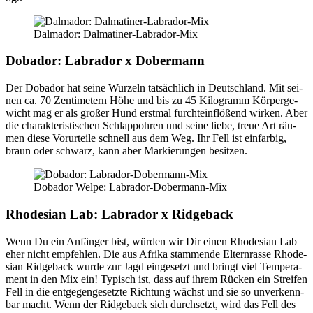
Dal­ma­dor: Dal­ma­ti­ner-Labra­dor-Mix
Doba­dor: Labra­dor x Dober­mann
Der Doba­dor hat sei­ne Wur­zeln tat­säch­lich in Deutsch­land. Mit sei­
nen ca. 70 Zen­ti­me­tern Höhe und bis zu 45 Kilo­gramm Kör­per­ge­
wicht mag er als gro­ßer Hund erst­mal furcht­ein­flö­ßend wir­ken. Aber
die cha­rak­te­ris­ti­schen Schlapp­oh­ren und sei­ne lie­be, treue Art räu­
men die­se Vor­ur­tei­le schnell aus dem Weg. Ihr Fell ist ein­far­big,
braun oder schwarz, kann aber Mar­kie­run­gen besit­zen.
Doba­dor Wel­pe: Labra­dor-Dober­mann-Mix
Rho­de­si­an Lab: Labra­dor x Rid­ge­back
Wenn Du ein Anfän­ger bist, wür­den wir Dir einen Rho­de­si­an Lab
eher nicht emp­feh­len. Die aus Afri­ka stam­men­de Eltern­ras­se Rho­de­
si­an Rid­ge­back wur­de zur Jagd ein­ge­setzt und bringt viel Tem­pe­ra­
ment in den Mix ein! Typisch ist, dass auf ihrem Rücken ein Strei­fen
Fell in die ent­ge­gen­ge­setz­te Rich­tung wächst und sie so unver­kenn­
bar macht. Wenn der Rid­ge­back sich durch­setzt, wird das Fell des