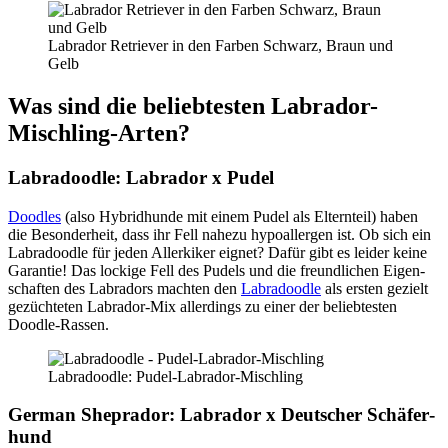
Labra­dor Retrie­ver in den Far­ben Schwarz, Braun und
Gelb
Was sind die belieb­tes­ten Labra­dor-
Misch­ling-Arten?
Labra­dood­le: Labra­dor x Pudel
Dood­les
(also Hybrid­hun­de mit einem Pudel als Eltern­teil) haben
die Beson­der­heit, dass ihr Fell nahe­zu hypo­all­er­gen ist. Ob sich ein
Labra­dood­le für jeden Aller­ki­ker eig­net? Dafür gibt es lei­der kei­ne
Garan­tie! Das locki­ge Fell des Pudels und die freund­li­chen Eigen­
schaf­ten des Labra­dors mach­ten den
Labra­dood­le
als ers­ten gezielt
gezüch­te­ten Labra­dor-Mix aller­dings zu einer der belieb­tes­ten
Dood­le-Ras­sen.
Labra­dood­le: Pudel-Labra­dor-Misch­ling
Ger­man She­pra­dor: Labra­dor x Deut­scher Schä­fer­
hund