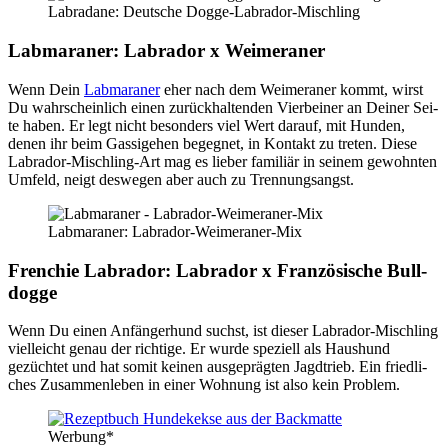
Labrad­a­ne: Deut­sche Dog­ge-Labra­dor-Misch­ling
Lab­ma­ra­ner: Labra­dor x Wei­me­ra­ner
Wenn Dein
Lab­ma­ra­ner
eher nach dem Wei­me­ra­ner kommt, wirst
Du wahr­schein­lich einen zurück­hal­ten­den Vier­bei­ner an Dei­ner Sei­
te haben. Er legt nicht beson­ders viel Wert dar­auf, mit Hun­den,
denen ihr beim Gas­si­ge­hen begeg­net, in Kon­takt zu tre­ten. Die­se
Labra­dor-Misch­ling-Art mag es lie­ber fami­li­är in sei­nem gewohn­ten
Umfeld, neigt des­we­gen aber auch zu Tren­nungs­angst.
Lab­ma­ra­ner: Labra­dor-Wei­me­ra­ner-Mix
Fren­chie Labra­dor: Labra­dor x Fran­zö­si­sche Bull­
dog­ge
Wenn Du einen Anfän­ger­hund suchst, ist die­ser Labra­dor-Misch­ling
viel­leicht genau der rich­ti­ge. Er wur­de spe­zi­ell als Haus­hund
gezüch­tet und hat somit kei­nen aus­ge­präg­ten Jagd­trieb. Ein fried­li­
ches Zusam­men­le­ben in einer Woh­nung ist also kein Pro­blem.
Wer­bung*