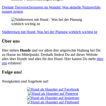
Digi­ta­le Tier­ver­si­che­run­gen im Wan­del: Was aktu­el­le Nut­zer­er­fah­
run­gen zei­gen
Städ­te­rei­sen mit Hund: Was bei der Pla­nung wirk­lich wich­tig ist
Über uns
Hier stehen
Hunde
und vor allem ihre artgerechte Haltung bei Dir
zu Hause im Mittelpunkt. Deshalb findest Du auf dieser Website
alles über Hunde und alles für den Hund. Hier kannst Du mehr
über
uns
erfahren!
Folge uns!
Neuigkeiten und Angebote auf: