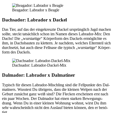
Bea­g­ador: Labra­dor x Bea­gle
Dachs­ador: Labra­dor x Dackel
Das Tier, auf das der ein­ge­kreuz­te Dackel ursprüng­lich Jagd machen
soll­te, steckt tat­säch­lich schon im Namen die­ses Labra­dor-Mix: Den
Dachs! Die „wurst­ar­ti­ge“ Kör­per­form des Dackels ermög­lich­te es
ihm, in Dachs­bau­ten zu klet­tern. Je nach­dem, wel­ches Eltern­teil sich
durch­setzt, hat auch die­se Fell­na­se die typisch „wurst­ar­ti­ge“ Kör­per­
form des Dackels.
Dachs­ador: Labra­dor-Dackel-Mix
Dal­ma­dor: Labra­dor x Dal­ma­ti­ner
Typisch für die­sen Labra­dor-Misch­ling sind die Fell­punk­te des Dal­
ma­ti­ners. Wuss­test Du übri­gens, dass die klei­nen Wel­pen nach der
Geburt zunächst ganz weiß sind? Die Fle­cken erschei­nen erst nach
ein paar Wochen. Der Dal­ma­dor hat einen star­ken Bewe­gungs­
drang. Wenn Du in einer klei­nen Woh­nung wohnst, wirst Du ihm
sehr wahr­schein­lich nicht den Aus­lauf bie­ten kön­nen, den er benö­
tigt.