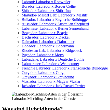
Labrot­ti: Labra­dor x Rott­wei­ler
Bora­dor: Labra­dor x Bor­der Col­lie
Shi­ba­dor: Labra­dor x Shi­ba Inu
Mastador/ Mastiff Lab: Labra­dor x Mastiff
Bull­a­dor: Labra­dor x Eng­li­sche Bull­dog­ge
Aus­sie­dor: Labra­dor x Aus­tra­li­an She­p­herd
Laber­ne­se: Labra­dor x Ber­ner Sen­nen­hund
Bea­g­ador: Labra­dor x Bea­gle
Dachs­ador: Labra­dor x Dackel
Dal­ma­dor: Labra­dor x Dal­ma­ti­ner
Doba­dor: Labra­dor x Dober­mann
Rho­de­si­an Lab: Labra­dor x Rid­ge­back
Pug­ador: Labra­dor x Mops
Labrad­a­ne: Labra­dor x Deut­sche Dog­ge
Lab­ma­ra­ner: Labra­dor x Wei­me­ra­ner
Fren­chie Labra­dor: Labra­dor x Fran­zö­si­sche Bull­dog­ge
Cor­gi­dor: Labra­dor x Cor­gi
Grey­ador: Labra­dor x Grey­hound
Viz­sla­dor: Labra­dor x Magyar Vizs­lar
Jack­a­dor: Labra­dor x Jack Rus­sel Ter­ri­er
Labra­dor-Misch­ling-Arten in der Über­sicht
Was sind Hybrid­hun­de?