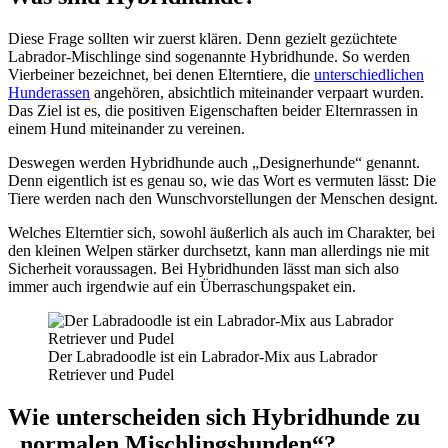
Die­se Fra­ge soll­ten wir zuerst klä­ren. Denn gezielt gezüch­te­te
Labra­dor-Misch­lin­ge sind soge­nann­te Hybrid­hun­de. So wer­den
Vier­bei­ner bezeich­net, bei denen Eltern­tie­re, die
unter­schied­li­chen
Hun­de­ras­sen
ange­hö­ren, absicht­lich mit­ein­an­der ver­paart wur­den.
Das Ziel ist es, die posi­ti­ven Eigen­schaf­ten bei­der Eltern­ras­sen in
einem Hund mit­ein­an­der zu ver­ei­nen.
Des­we­gen wer­den Hybrid­hun­de auch „Desi­gner­hun­de“ genannt.
Denn eigent­lich ist es genau so, wie das Wort es ver­mu­ten lässt: Die
Tie­re wer­den nach den Wunsch­vor­stel­lun­gen der Men­schen designt.
Wel­ches Eltern­tier sich, sowohl äußer­lich als auch im Cha­rak­ter, bei
den klei­nen Wel­pen stär­ker durch­setzt, kann man aller­dings nie mit
Sicher­heit vor­aus­sa­gen. Bei Hybrid­hun­den lässt man sich also
immer auch irgend­wie auf ein Über­ra­schungs­pa­ket ein.
Der Labra­dood­le ist ein Labra­dor-Mix aus Labra­dor
Retrie­ver und Pudel
Wie unter­schei­den sich Hybrid­hun­de zu
„nor­ma­len Misch­lings­hun­den“?