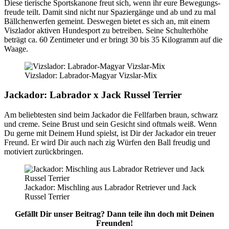
Die­se tie­ri­sche Sports­ka­no­ne freut sich, wenn ihr eure Bewe­gungs­
freu­de teilt. Damit sind nicht nur Spa­zier­gän­ge und ab und zu mal
Bäll­chen­wer­fen gemeint. Des­we­gen bie­tet es sich an, mit einem
Viszla­dor akti­ven Hun­de­sport zu betrei­ben. Sei­ne Schul­ter­hö­he
beträgt ca. 60 Zen­ti­me­ter und er bringt 30 bis 35 Kilo­gramm auf die
Waa­ge.
Viz­sla­dor: Labra­dor-Magyar Vizs­lar-Mix
Jack­a­dor: Labra­dor x Jack Rus­sel Ter­ri­er
Am belieb­tes­ten sind beim Jack­a­dor die Fell­far­ben braun, schwarz
und creme. Sei­ne Brust und sein Gesicht sind oft­mals weiß. Wenn
Du ger­ne mit Dei­nem Hund spielst, ist Dir der Jack­a­dor ein treu­er
Freund. Er wird Dir auch nach zig Wür­fen den Ball freu­dig und
moti­viert zurück­brin­gen.
Jack­a­dor: Misch­ling aus Labra­dor Retrie­ver und Jack
Rus­sel Ter­ri­er
Gefällt Dir unser Bei­trag? Dann tei­le ihn doch mit Dei­nen
Freun­den!