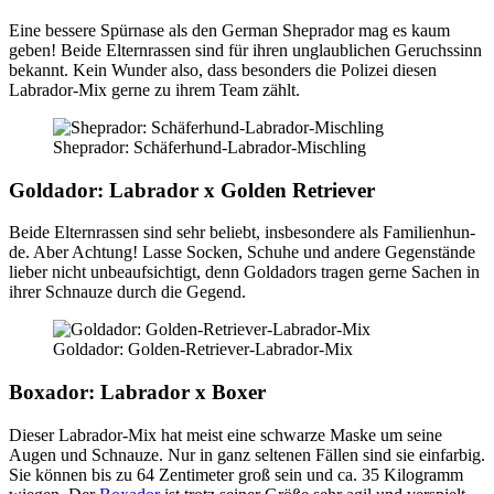
Eine bes­se­re Spür­na­se als den Ger­man She­pra­dor mag es kaum
geben! Bei­de Eltern­ras­sen sind für ihren unglaub­li­chen Geruchs­sinn
bekannt. Kein Wun­der also, dass beson­ders die Poli­zei die­sen
Labra­dor-Mix ger­ne zu ihrem Team zählt.
She­pra­dor: Schä­fer­hund-Labra­dor-Misch­ling
Gold­ador: Labra­dor x Gol­den Retrie­ver
Bei­de Eltern­ras­sen sind sehr beliebt, ins­be­son­de­re als Fami­li­en­hun­
de. Aber Ach­tung! Las­se Socken, Schu­he und ande­re Gegen­stän­de
lie­ber nicht unbe­auf­sich­tigt, denn Gold­adors tra­gen ger­ne Sachen in
ihrer Schnau­ze durch die Gegend.
Gold­ador: Gol­den-Retrie­ver-Labra­dor-Mix
Boxa­dor: Labra­dor x Boxer
Die­ser Labra­dor-Mix hat meist eine schwar­ze Mas­ke um sei­ne
Augen und Schnau­ze. Nur in ganz sel­te­nen Fäl­len sind sie ein­far­big.
Sie kön­nen bis zu 64 Zen­ti­me­ter groß sein und ca. 35 Kilo­gramm