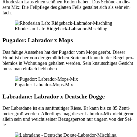
Rho­de­si­an Labs einen schö­nen Rot­ton haben. Das Schö­ne an die­
sem Mix: Die Fell­pfle­ge des glat­ten Fells gestal­tet sich als sehr ein­
fach.
Rho­de­si­an Lab: Rid­ge­back-Labra­dor-Misch­ling
Pug­ador: Labra­dor x Mops
Das fal­ti­ge Aus­se­hen hat der Pug­ador vom Mops geerbt. Die­ser
Hund ist eher von der gemüt­li­chen Sor­te und kann in der Regel pro­
blem­los in Woh­nun­gen gehal­ten wer­den. Sein knaut­schi­ges Gesicht
muss man ein­fach lieb­ha­ben.
Pug­ador: Labra­dor-Mops-Mix
Labrad­a­ne: Labra­dor x Deut­sche Dog­ge
Der Labrad­a­ne ist ein sanft­mü­ti­ger Rie­se. Er kann bis zu 85 Zen­ti­
me­ter groß wer­den. Aller­dings mag die­ser Labra­dor-Mix nicht ger­ne
allein sein und weicht sei­ner Bezugs­per­son nur ungern von der Sei­
te.