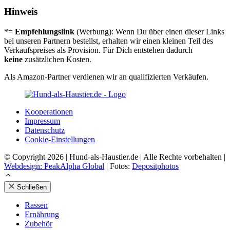
Hinweis
*=
Empfehlungslink
(Werbung): Wenn Du über einen dieser Links
bei unseren Partnern bestellst, erhalten wir einen kleinen Teil des
Verkaufspreises als Provision. Für Dich entstehen dadurch
keine
zusätzlichen Kosten.
Als Amazon-Partner verdienen wir an qualifizierten Verkäufen.
Koope­ra­tio­nen
Impres­sum
Daten­schutz
Coo­kie-Ein­stel­lun­gen
© Copyright 2026 | Hund-als-Haustier.de | Alle Rechte vorbehalten |
Webdesign: PeakAlpha Global
| Fotos:
Depositphotos
Schließen
Ras­sen
Ernäh­rung
Zube­hör