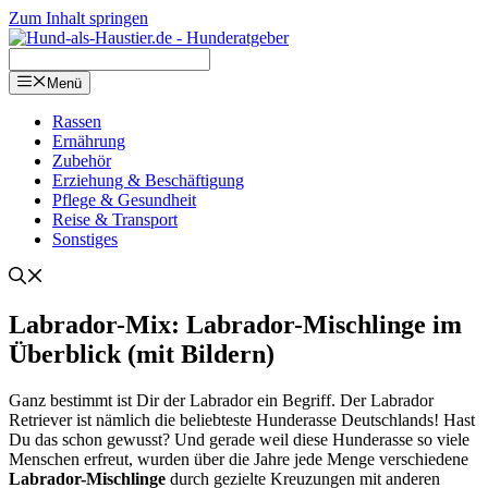
Zum Inhalt springen
Menü
Ras­sen
Ernäh­rung
Zube­hör
Erzie­hung & Beschäf­ti­gung
Pfle­ge & Gesund­heit
Rei­se & Trans­port
Sons­ti­ges
Labra­dor-Mix: Labra­dor-Misch­lin­ge im
Über­blick (mit Bil­dern)
Ganz bestimmt ist Dir der Labra­dor ein Begriff. Der Labra­dor
Retrie­ver ist näm­lich die belieb­tes­te Hun­de­ras­se Deutsch­lands! Hast
Du das schon gewusst? Und gera­de weil die­se Hun­de­ras­se so vie­le
Men­schen erfreut, wur­den über die Jah­re jede Men­ge ver­schie­de­ne
Labra­dor-Misch­lin­ge
durch geziel­te Kreu­zun­gen mit ande­ren