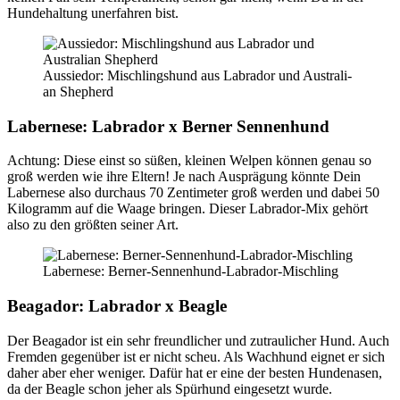
Hun­de­hal­tung uner­fah­ren bist.
Aus­sie­dor: Misch­lings­hund aus Labra­dor und Aus­tra­li­
an She­p­herd
Laber­ne­se: Labra­dor x Ber­ner Sen­nen­hund
Ach­tung: Die­se einst so süßen, klei­nen Wel­pen kön­nen genau so
groß wer­den wie ihre Eltern! Je nach Aus­prä­gung könn­te Dein
Laber­ne­se also durch­aus 70 Zen­ti­me­ter groß wer­den und dabei 50
Kilo­gramm auf die Waa­ge brin­gen. Die­ser Labra­dor-Mix gehört
also zu den größ­ten sei­ner Art.
Laber­ne­se: Ber­ner-Sen­nen­hund-Labra­dor-Misch­ling
Bea­g­ador: Labra­dor x Bea­gle
Der Bea­g­ador ist ein sehr freund­li­cher und zutrau­li­cher Hund. Auch
Frem­den gegen­über ist er nicht scheu. Als Wach­hund eig­net er sich
daher aber eher weni­ger. Dafür hat er eine der bes­ten Hun­de­na­sen,
da der Bea­gle schon jeher als Spür­hund ein­ge­setzt wur­de.