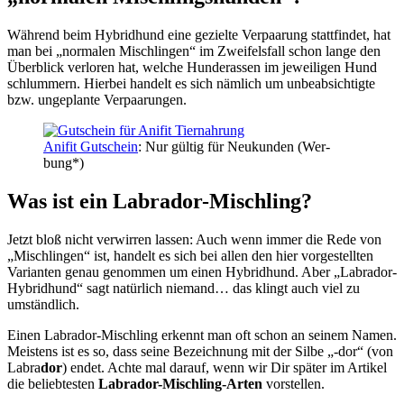
Wäh­rend beim Hybrid­hund eine geziel­te Ver­paa­rung statt­fin­det, hat
man bei „nor­ma­len Misch­lin­gen“ im Zwei­fels­fall schon lan­ge den
Über­blick ver­lo­ren hat, wel­che Hun­de­ras­sen im jewei­li­gen Hund
schlum­mern. Hier­bei han­delt es sich näm­lich um unbe­ab­sich­tig­te
bzw. unge­plan­te Ver­paa­run­gen.
Ani­fit Gut­schein
: Nur gül­tig für Neu­kun­den (Wer­
bung*)
Was ist ein Labra­dor-Misch­ling?
Jetzt bloß nicht ver­wir­ren las­sen: Auch wenn immer die Rede von
„Misch­lin­gen“ ist, han­delt es sich bei allen den hier vor­ge­stell­ten
Vari­an­ten genau genom­men um einen Hybrid­hund. Aber „Labra­dor-
Hybrid­hund“ sagt natür­lich nie­mand… das klingt auch viel zu
umständ­lich.
Einen Labra­dor-Misch­ling erkennt man oft schon an sei­nem Namen.
Meis­tens ist es so, dass sei­ne Bezeich­nung mit der Sil­be „-dor“ (von
Labra
dor
) endet. Ach­te mal dar­auf, wenn wir Dir spä­ter im Arti­kel
die belieb­tes­ten
Labra­dor-Misch­ling-Arten
vor­stel­len.