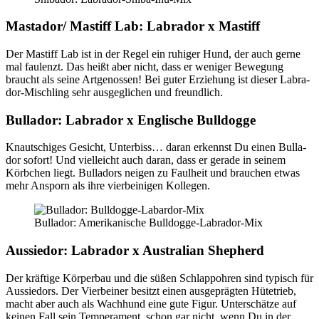
Mastador/ Mastiff Lab: Labra­dor x Mastiff
Der Mastiff Lab ist in der Regel ein ruhi­ger Hund, der auch ger­ne
mal fau­lenzt. Das heißt aber nicht, dass er weni­ger Bewe­gung
braucht als sei­ne Art­ge­nos­sen! Bei guter Erzie­hung ist die­ser Labra­
dor-Misch­ling sehr aus­ge­gli­chen und freund­lich.
Bull­a­dor: Labra­dor x Eng­li­sche Bull­dog­ge
Knaut­schi­ges Gesicht, Unter­biss… dar­an erkennst Du einen Bull­a­
dor sofort! Und viel­leicht auch dar­an, dass er gera­de in sei­nem
Körb­chen liegt. Bull­a­dors nei­gen zu Faul­heit und brau­chen etwas
mehr Ansporn als ihre vier­bei­ni­gen Kol­le­gen.
Bull­a­dor: Ame­ri­ka­ni­sche Bull­dog­ge-Labra­dor-Mix
Aus­sie­dor: Labra­dor x Aus­tra­li­an She­p­herd
Der kräf­ti­ge Kör­per­bau und die süßen Schlapp­oh­ren sind typisch für
Aus­sie­dors. Der Vier­bei­ner besitzt einen aus­ge­präg­ten Hüte­trieb,
macht aber auch als Wach­hund eine gute Figur. Unter­schät­ze auf
kei­nen Fall sein Tem­pe­ra­ment, schon gar nicht, wenn Du in der