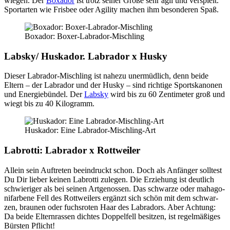
wie­gen. Der
Boxa­dor
ist trotz sei­ner Grö­ße sehr agil und ver­spielt.
Sport­ar­ten wie Fris­bee oder Agi­li­ty machen ihm beson­de­ren Spaß.
Boxa­dor: Boxer-Labra­dor-Misch­ling
Labsky/ Hus­ka­dor. Labra­dor x Hus­ky
Die­ser Labra­dor-Misch­ling ist nahe­zu uner­müd­lich, denn bei­de
Eltern – der Labra­dor und der Hus­ky – sind rich­ti­ge Sports­ka­no­nen
und Ener­gie­bün­del. Der
Labs­ky
wird bis zu 60 Zen­ti­me­ter groß und
wiegt bis zu 40 Kilo­gramm.
Hus­ka­dor: Eine Labra­dor-Misch­ling-Art
Labrot­ti: Labra­dor x Rott­wei­ler
Allein sein Auf­tre­ten beein­druckt schon. Doch als Anfän­ger soll­test
Du Dir lie­ber kei­nen Labrot­ti zule­gen. Die Erzie­hung ist deut­lich
schwie­ri­ger als bei sei­nen Art­ge­nos­sen. Das schwar­ze oder maha­go­
ni­far­be­ne Fell des Rott­wei­lers ergänzt sich schön mit dem schwar­
zen, brau­nen oder fuchs­ro­ten Haar des Labra­dors. Aber Ach­tung:
Da bei­de Eltern­ras­sen dich­tes Dop­pel­fell besit­zen, ist regel­mä­ßi­ges
Bürs­ten Pflicht!