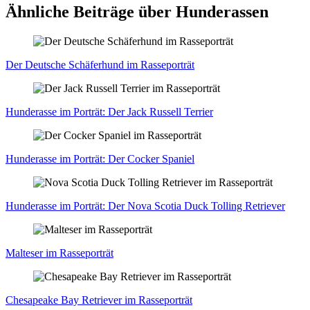
Ähnliche Beiträge über Hunderassen
Der Deut­sche Schä­fer­hund im Ras­se­por­trät
Hun­de­ras­se im Por­trät: Der Jack Rus­sell Ter­ri­er
Hun­de­ras­se im Por­trät: Der Cocker Spa­ni­el
Hun­de­ras­se im Por­trät: Der Nova Sco­tia Duck Tol­ling Retrie­ver
Mal­te­ser im Ras­se­por­trät
Che­s­apea­ke Bay Retrie­ver im Ras­se­por­trät