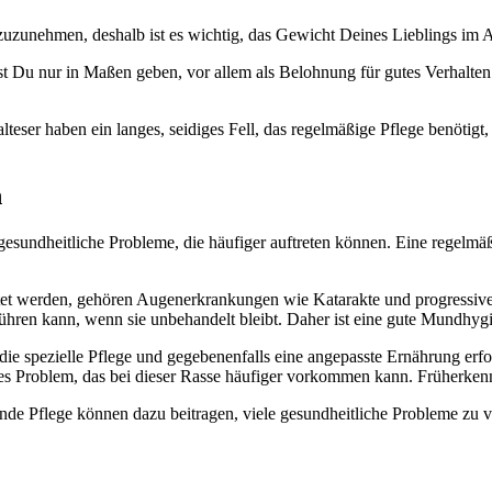
 zuzu­neh­men, des­halb ist es wich­tig, das Gewicht Dei­nes Lieb­lings im 
oll­test Du nur in Maßen geben, vor allem als Beloh­nung für gutes Ver­hal­t
l­te­ser haben ein lan­ges, sei­di­ges Fell, das regel­mä­ßi­ge Pfle­ge benö­tig
n
d­heit­li­che Pro­ble­me, die häu­fi­ger auf­tre­ten kön­nen. Eine regel­mä­ßi­
et wer­den, gehö­ren Augen­er­kran­kun­gen wie Kata­rak­te und pro­gres­si­ve
füh­ren kann, wenn sie unbe­han­delt bleibt. Daher ist eine gute Mund­hy­gi
die spe­zi­el­le Pfle­ge und gege­be­nen­falls eine ange­pass­te Ernäh­rung erf
­li­ches Pro­blem, das bei die­ser Ras­se häu­fi­ger vor­kom­men kann. Früh­erk
de Pfle­ge kön­nen dazu bei­tra­gen, vie­le gesund­heit­li­che Pro­ble­me zu