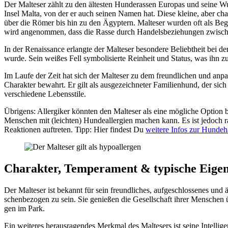
Der Mal­te­ser zählt zu den ältes­ten Hun­de­ras­sen Euro­pas und sei­ne Wur
Insel Mal­ta, von der er auch sei­nen Namen hat. Die­se klei­ne, aber cha­r
über die Römer bis hin zu den Ägyp­tern. Mal­te­ser wur­den oft als Begl
wird ange­nom­men, dass die Ras­se durch Han­dels­be­zie­hun­gen zwi­sche
In der Renais­sance erlang­te der Mal­te­ser beson­de­re Beliebt­heit bei 
wur­de. Sein wei­ßes Fell sym­bo­li­sier­te Rein­heit und Sta­tus, was ihn 
Im Lau­fe der Zeit hat sich der Mal­te­ser zu dem freund­li­chen und anpa
Cha­rak­ter bewahrt. Er gilt als aus­ge­zeich­ne­ter Fami­li­en­hund, der s
ver­schie­de­ne Lebens­sti­le.
Übri­gens: All­er­gi­ker könn­ten den Mal­te­ser als eine mög­li­che Opti­on 
Men­schen mit (leich­ten) Hun­de­all­er­gien machen kann. Es ist jedoch rat
Reak­tio­nen auf­tre­ten. Tipp: Hier fin­dest Du
wei­te­re Infos zur Hun­de­haa
Cha­rak­ter, Tem­pe­ra­ment & typi­sche Eigen
Der Mal­te­ser ist bekannt für sein freund­li­ches, auf­ge­schlos­se­nes u
schen­be­zo­gen zu sein. Sie genie­ßen die Gesell­schaft ihrer Men­schen ü
gen im Park.
Ein wei­te­res her­aus­ra­gen­des Merk­mal des Mal­te­sers ist sei­ne Intel