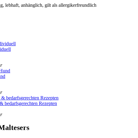
, leb­haft, anhäng­lich, gilt als all­er­gi­ker­freund­lich
­du­ell
hr
und
hr
bedarfs­ge­rech­ten Rezep­ten
hr
al­te­sers