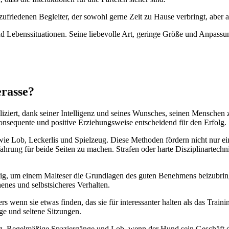
frie­de­nen Beglei­ter, der sowohl ger­ne Zeit zu Hau­se ver­bringt, aber auc
 Lebens­si­tua­tio­nen. Sei­ne lie­be­vol­le Art, gerin­ge Grö­ße und Anpas­su
ras­se?
pli­ziert, dank sei­ner Intel­li­genz und sei­nes Wun­sches, sei­nen Men­sch
on­se­quen­te und posi­ti­ve Erzie­hungs­wei­se ent­schei­dend für den Erfolg.
­ken wie Lob, Lecker­lis und Spiel­zeug. Die­se Metho­den för­dern nicht nu
rung für bei­de Sei­ten zu machen. Stra­fen oder har­te Dis­zi­pli­nar­tech­ni
­tig, um einem Mal­te­ser die Grund­la­gen des guten Beneh­mens bei­zu­bri
­nes und selbst­si­che­res Ver­hal­ten.
s wenn sie etwas fin­den, das sie für inter­es­san­ter hal­ten als das Trai­
­ge und sel­te­ne Sit­zun­gen.
z. Regel­mä­ßi­ge Spa­zier­gän­ge und Lob, wenn der Hund sein Geschäft dra