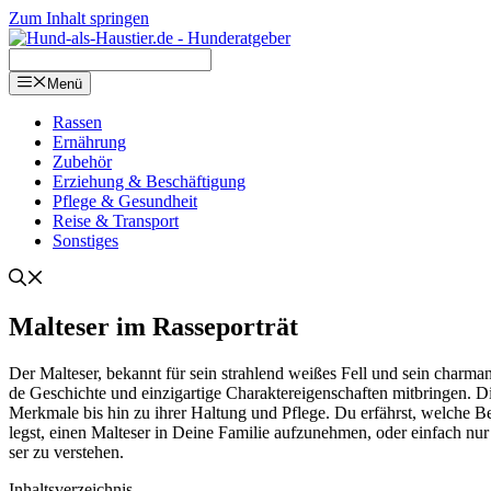
Zum Inhalt springen
Menü
Ras­sen
Ernäh­rung
Zube­hör
Erzie­hung & Beschäf­ti­gung
Pfle­ge & Gesund­heit
Rei­se & Trans­port
Sons­ti­ges
Mal­te­ser im Ras­se­por­trät
Der Mal­te­ser, bekannt für sein strah­lend wei­ßes Fell und sein char­m
de Geschich­te und ein­zig­ar­ti­ge Cha­rak­ter­ei­gen­schaf­ten mit­brin­gen
Merk­ma­le bis hin zu ihrer Hal­tung und Pfle­ge. Du erfährst, wel­che Be
legst, einen Mal­te­ser in Dei­ne Fami­lie auf­zu­neh­men, oder ein­fach nur 
ser zu ver­ste­hen.
Inhalts­ver­zeich­nis