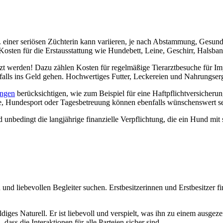
einer seriö­sen Züch­te­rin kann vari­ie­ren, je nach Abstam­mung, Gesund­
os­ten für die Erst­aus­stat­tung wie Hun­de­bett, Lei­ne, Geschirr, Hals­ban
tzt wer­den! Dazu zäh­len Kos­ten für regel­mä­ßi­ge Tier­arzt­be­su­che für
n­falls ins Geld gehen. Hoch­wer­ti­ges Fut­ter, Lecke­rei­en und Nah­rungs­er­
un­gen
berück­sich­ti­gen, wie zum Bei­spiel für eine Haft­pflicht­ver­si­che­r
­se, Hun­de­sport oder Tages­be­treu­ung kön­nen eben­falls wün­schens­wert se
unbe­dingt die lang­jäh­ri­ge finan­zi­el­le Ver­pflich­tung, die ein Hund mit s
nd lie­be­vol­len Beglei­ter suchen. Erst­be­sit­ze­rin­nen und Erst­be­sit­zer
di­ges Natu­rell. Er ist lie­be­voll und ver­spielt, was ihn zu einem aus­ge­ze
ss die Inter­ak­tio­nen für alle Par­tei­en sicher sind.