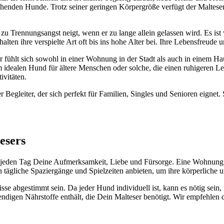
hen­den Hun­de. Trotz sei­ner gerin­gen Kör­per­grö­ße ver­fügt der Mal­te­se
zu Tren­nungs­angst neigt, wenn er zu lan­ge allein gelas­sen wird. Es ist
hal­ten ihre ver­spiel­te Art oft bis ins hohe Alter bei. Ihre Lebens­freu­de
eit. Er fühlt sich sowohl in einer Woh­nung in der Stadt als auch in einem 
dea­len Hund für älte­re Men­schen oder sol­che, die einen ruhi­ge­ren Leb
vi­tä­ten.
i­ger Beglei­ter, der sich per­fekt für Fami­li­en, Sin­gles und Senio­ren eig­ne
e­sers
en jeden Tag Dei­ne Auf­merk­sam­keit, Lie­be und Für­sor­ge. Eine Woh­nu
täg­li­che Spa­zier­gän­ge und Spiel­zei­ten anbie­ten, um ihre kör­per­li­che 
­se abge­stimmt sein. Da jeder Hund indi­vi­du­ell ist, kann es nötig sein, mit 
en­di­gen Nähr­stof­fe ent­hält, die Dein Mal­te­ser benö­tigt. Wir emp­feh­len