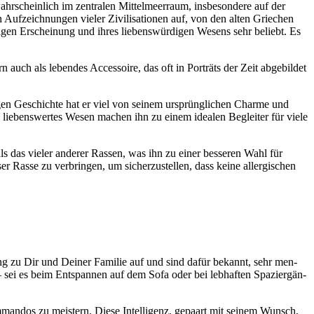
­schein­lich im zen­tra­len Mit­tel­meer­raum, ins­be­son­de­re auf der
uf­zeich­nun­gen vie­ler Zivi­li­sa­tio­nen auf, von den alten Grie­chen
­gen Erschei­nung und ihres lie­bens­wür­di­gen Wesens sehr beliebt. Es
auch als leben­des Acces­soire, das oft in Por­träts der Zeit abge­bil­det
n­gen Geschich­te hat er viel von sei­nem ursprüng­li­chen Charme und
in lie­bens­wer­tes Wesen machen ihn zu einem idea­len Beglei­ter für vie­le
e als das vie­ler ande­rer Ras­sen, was ihn zu einer bes­se­ren Wahl für
as­se zu ver­brin­gen, um sicher­zu­stel­len, dass kei­ne all­er­gi­schen
in­dung zu Dir und Dei­ner Fami­lie auf und sind dafür bekannt, sehr men­
– sei es beim Ent­span­nen auf dem Sofa oder bei leb­haf­ten Spa­zier­gän­
om­man­dos zu meis­tern. Die­se Intel­li­genz, gepaart mit sei­nem Wunsch,