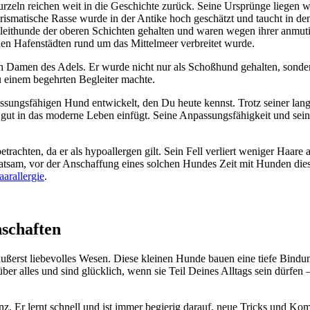
­zeln rei­chen weit in die Geschich­te zurück. Sei­ne Ursprün­ge lie­gen wahr
is­ma­ti­sche Ras­se wur­de in der Anti­ke hoch geschätzt und taucht in den A
eit­hun­de der obe­ren Schich­ten gehal­ten und waren wegen ihrer anmu­ti
n Hafen­städ­ten rund um das Mit­tel­meer ver­brei­tet wur­de.
den Damen des Adels. Er wur­de nicht nur als Schoß­hund gehal­ten, son­dern 
zu einem begehr­ten Beglei­ter mach­te.
s­sungs­fä­hi­gen Hund ent­wi­ckelt, den Du heu­te kennst. Trotz sei­ner la
ich gut in das moder­ne Leben ein­fügt. Sei­ne Anpas­sungs­fä­hig­keit und se
betrach­ten, da er als hypo­all­er­gen gilt. Sein Fell ver­liert weni­ger Haa­r
­sam, vor der Anschaf­fung eines sol­chen Hun­des Zeit mit Hun­den die­ser R
r­all­er­gie
.
­schaf­ten
nd äußerst lie­be­vol­les Wesen. Die­se klei­nen Hun­de bau­en eine tie­fe B
ber alles und sind glück­lich, wenn sie Teil Dei­nes All­tags sein dür­fen 
­li­genz. Er lernt schnell und ist immer begie­rig dar­auf, neue Tricks und K