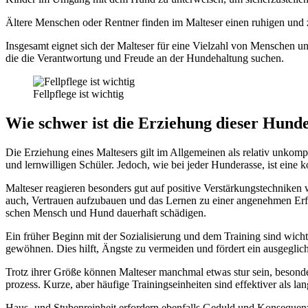
Älte­re Men­schen oder Rent­ner fin­den im Mal­te­ser einen ruhi­gen und zu
Ins­ge­samt eig­net sich der Mal­te­ser für eine Viel­zahl von Men­schen und
die die Ver­ant­wor­tung und Freu­de an der Hun­de­hal­tung suchen.
Fell­pfle­ge ist wich­tig
Wie schwer ist die Erzie­hung die­ser Hun­de­
Die Erzie­hung eines Mal­te­sers gilt im All­ge­mei­nen als rela­tiv unkom­
und lern­wil­li­gen Schü­ler. Jedoch, wie bei jeder Hun­de­ras­se, ist eine k
Mal­te­ser reagie­ren beson­ders gut auf posi­ti­ve Ver­stär­kungs­tech­ni
auch, Ver­trau­en auf­zu­bau­en und das Ler­nen zu einer ange­neh­men Erfah­
schen Mensch und Hund dau­er­haft schä­di­gen.
Ein frü­her Beginn mit der Sozia­li­sie­rung und dem Trai­ning sind wich
gewöh­nen. Dies hilft, Ängs­te zu ver­mei­den und för­dert ein aus­ge­gli­che
Trotz ihrer Grö­ße kön­nen Mal­te­ser manch­mal etwas stur sein, beson­der
pro­zess. Kur­ze, aber häu­fi­ge Trai­nings­ein­hei­ten sind effek­ti­ver als lan
Haus- und Stu­ben­rein­heit erfor­dern eben­falls Geduld und Kon­se­quen