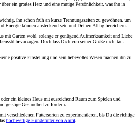
r über ein gro­ßes Herz und eine muti­ge Per­sön­lich­keit, was ihn in
 wich­tig, ihn schon früh an kur­ze Tren­nungs­zei­ten zu gewöh­nen, um
 und Ener­gie kön­nen anste­ckend sein und Dei­nen All­tag berei­chern.
Haus mit Gar­ten wohl, solan­ge er genü­gend Auf­merk­sam­keit und Lie­be
ens­stil bevor­zu­gen. Doch lass Dich von sei­ner Grö­ße nicht täu­
t. Sei­ne posi­ti­ve Ein­stel­lung und sein lie­be­vol­les Wesen machen ihn zu
ng oder ein klei­nes Haus mit aus­rei­chend Raum zum Spie­len und
und geis­ti­ge Gesund­heit zu för­dern.
ver­schie­de­nen Fut­ter­sor­ten zu expe­ri­men­tie­ren, bis Du die rich­ti­ge
 das
hoch­wer­ti­ge Hun­de­fut­ter von Ani­fit
.