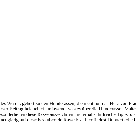
an­tes Wesen, gehört zu den Hun­de­ras­sen, die nicht nur das Herz von Fra
. Die­ser Bei­trag beleuch­tet umfas­send, was es über die Hun­de­ras­se „Mal­t
son­der­hei­ten die­se Ras­se aus­zeich­nen und erhältst hilf­rei­che Tipps,
neu­gie­rig auf die­se bezau­bern­de Ras­se bist, hier fin­dest Du wert­vol­le I