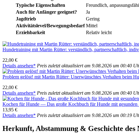
Typi­sche Eigen­schaf­ten
Freund­lich, anpas­sungs­fä­hig
Auch für Anfän­ger geeig­net?
Ja
Jagd­trieb
Gering
Aktivitätslevel/Bewegungsbedarf
Mit­tel
Erzieh­bar­keit
Rela­tiv leicht
Hun­de­trai­ning mit Mar­tin Rüt­ter: ver­ständ­lich, part­ner­schaft­lich, indi­vi
22,00 €
Details anse­hen*
Preis zuletzt aktua­li­siert am 9.08.2026 um 00:40 U
Pro­blem gelöst! mit Mar­tin Rüt­ter: Uner­wünsch­tes Ver­hal­ten beim H
22,00 €
Details anse­hen*
Preis zuletzt aktua­li­siert am 9.08.2026 um 00:40 U
Kochen für Hun­de — Das gro­ße Koch­buch für Hun­de mit gesun­den & 
13,95 €
Details anse­hen*
Preis zuletzt aktua­li­siert am 9.08.2026 um 00:19 U
Her­kunft, Abstam­mung & Geschich­te des M