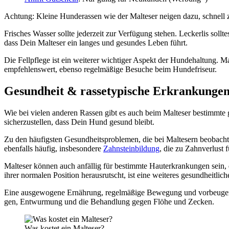
Ach­tung: Klei­ne Hun­de­ras­sen wie der Mal­te­ser nei­gen dazu, schnell
Fri­sches Was­ser soll­te jeder­zeit zur Ver­fü­gung ste­hen. Lecker­lis s
dass Dein Mal­te­ser ein lan­ges und gesun­des Leben führt.
Die Fell­pfle­ge ist ein wei­te­rer wich­ti­ger Aspekt der Hun­de­hal­tung. Ma
emp­feh­lens­wert, eben­so regel­mä­ßi­ge Besu­che beim Hun­de­fri­seur.
Gesund­heit & ras­se­ty­pi­sche Erkran­kun­ge
Wie bei vie­len ande­ren Ras­sen gibt es auch beim Mal­te­ser bestimm­te gesun
sicher­zu­stel­len, dass Dein Hund gesund bleibt.
Zu den häu­figs­ten Gesund­heits­pro­ble­men, die bei Mal­te­sern beob­ach­t
eben­falls häu­fig, ins­be­son­de­re
Zahn­stein­bil­dung
, die zu Zahn­ver­lust 
Mal­te­ser kön­nen auch anfäl­lig für bestimm­te Haut­er­kran­kun­gen sein, 
ihrer nor­ma­len Posi­ti­on her­aus­rutscht, ist eine wei­te­res gesund­heit
Eine aus­ge­wo­ge­ne Ernäh­rung, regel­mä­ßi­ge Bewe­gung und vor­beu­gen­
gen, Ent­wur­mung und die Behand­lung gegen Flö­he und Zecken.
Was kos­tet ein Mal­te­ser?