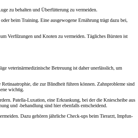
Auge zu behal­ten und Über­füt­te­rung zu ver­mei­den.
en oder beim Trai­ning. Eine aus­ge­wo­ge­ne Ernäh­rung trägt dazu bei,
t, um Ver­fil­zun­gen und Kno­ten zu ver­mei­den. Täg­li­ches Bürs­ten ist
ge vete­ri­när­me­di­zi­ni­sche Betreu­ung ist daher uner­läss­lich, um
 Reti­na­atro­phie, die zur Blind­heit füh­ren kön­nen. Zahn­pro­ble­me sind
e­ne wich­tig.
or­dern. Patel­la-Luxa­ti­on, eine Erkran­kung, bei der die Knie­schei­be aus
en­nung und ‑behand­lung sind hier eben­falls ent­schei­dend.
 ver­mei­den. Dazu gehö­ren jähr­li­che Check-ups beim Tier­arzt, Imp­fun­