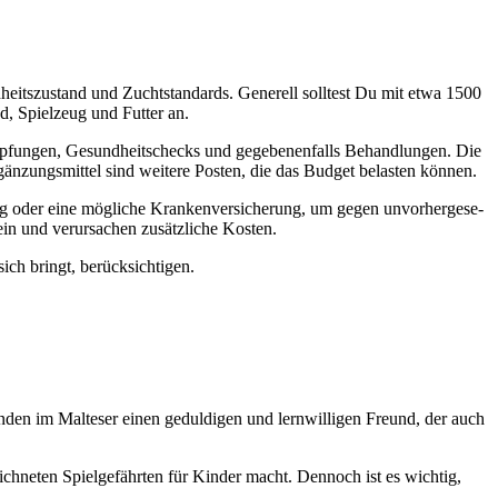
heits­zu­stand und Zucht­stan­dards. Gene­rell soll­test Du mit etwa 1500
d, Spiel­zeug und Fut­ter an.
 Imp­fun­gen, Gesund­heits­checks und gege­be­nen­falls Behand­lun­gen. Die
gän­zungs­mit­tel sind wei­te­re Pos­ten, die das Bud­get belas­ten kön­nen.
ung oder eine mög­li­che Kran­ken­ver­si­che­rung, um gegen unvor­her­ge­se­
in und ver­ur­sa­chen zusätz­li­che Kos­ten.
ich bringt, berück­sich­ti­gen.
 fin­den im Mal­te­ser einen gedul­di­gen und lern­wil­li­gen Freund, der auch
ich­ne­ten Spiel­ge­fähr­ten für Kin­der macht. Den­noch ist es wich­tig,