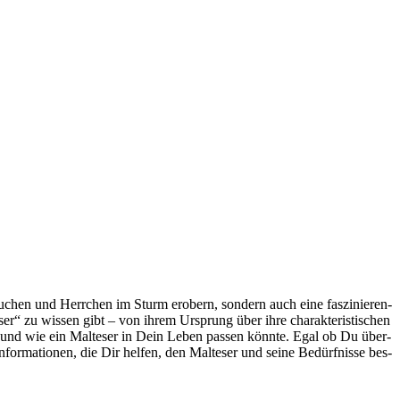
u­chen und Herr­chen im Sturm erobern, son­dern auch eine fas­zi­nie­ren­
e­ser“ zu wis­sen gibt – von ihrem Ursprung über ihre cha­rak­te­ris­ti­schen
 ob und wie ein Mal­te­ser in Dein Leben pas­sen könn­te. Egal ob Du über­
nfor­ma­tio­nen, die Dir hel­fen, den Mal­te­ser und sei­ne Bedürf­nis­se bes­