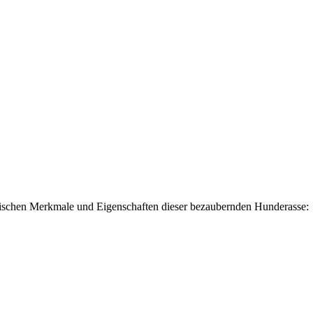
­ti­schen Merk­ma­le und Eigen­schaf­ten die­ser bezau­bern­den Hun­de­ras­se: