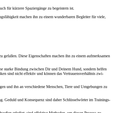
h für kür­ze­re Spa­zier­gän­ge zu begeis­tern ist.
ngs­fä­hig­keit machen ihn zu einem wun­der­ba­ren Beglei­ter für vie­le,
en zu gefal­len. Die­se Eigen­schaf­ten machen ihn zu einem auf­merk­sa­men
r eine star­ke Bin­dung zwi­schen Dir und Dei­nem Hund, son­dern hel­fen
­ken sind nicht effek­tiv und kön­nen das Ver­trau­ens­ver­hält­nis zwi­
n­gen und ihn an ver­schie­de­ne Men­schen, Tie­re und Umge­bun­gen zu
ning. Geduld und Kon­se­quenz sind daher Schlüs­sel­wör­ter im Trai­nings­
u­ßen erle­digt, sind effek­ti­ve Metho­den, um die­sen Pro­zess zu