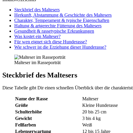
Steck­brief des Mal­te­sers
Her­kunft, Abstam­mung & Geschich­te des Mal­te­sers
Cha­rak­ter, Tem­pe­ra­ment & typi­sche Eigen­schaf­ten
Hal­tung & art­ge­rech­te Füt­te­rung des Mal­te­sers
Gesund­heit & ras­se­ty­pi­sche Erkran­kun­gen
Was kos­tet ein Mal­te­ser?
Für wen eig­net sich die­se Hun­de­ras­se?
Wie schwer ist die Erzie­hung die­ser Hun­de­ras­se?
Mal­te­ser im Ras­se­por­trät
Steck­brief des Mal­te­sers
Die­se Tabel­le gibt Dir einen schnel­len Über­blick über die cha­rak­te­ris
Name der Ras­se
Mal­te­ser
Grö­ße
Klei­ne Hun­de­ras­se
Schul­ter­hö­he
20 bis 25 cm
Gewicht
3 bis 4 kg
Fell­far­ben
Weiß
Lebens­er­war­tung
12 bis 15 Jah­re