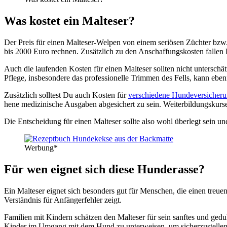
Was kos­tet ein Mal­te­ser?
Der Preis für einen Mal­te­ser-Wel­pen von einem seriö­sen Züch­ter bzw. 
bis 2000 Euro rech­nen. Zusätz­lich zu den Anschaf­fungs­kos­ten fal­len K
Auch die lau­fen­den Kos­ten für einen Mal­te­ser soll­ten nicht unter­schä
Pfle­ge, ins­be­son­de­re das pro­fes­sio­nel­le Trim­men des Fells, kann ebe
Zusätz­lich soll­test Du auch Kos­ten für
ver­schie­de­ne Hun­de­ver­si­che­r
he­ne medi­zi­ni­sche Aus­ga­ben abge­si­chert zu sein. Wei­ter­bil­dungs­kur
Die Ent­schei­dung für einen Mal­te­ser soll­te also wohl über­legt sein und 
Wer­bung*
Für wen eig­net sich die­se Hun­de­ras­se?
Ein Mal­te­ser eig­net sich beson­ders gut für Men­schen, die einen treu­en u
Ver­ständ­nis für Anfän­ger­feh­ler zeigt.
Fami­li­en mit Kin­dern schät­zen den Mal­te­ser für sein sanf­tes und gedul­
Kin­der im Umgang mit dem Hund zu unter­wei­sen, um sicher­zu­stel­len, da