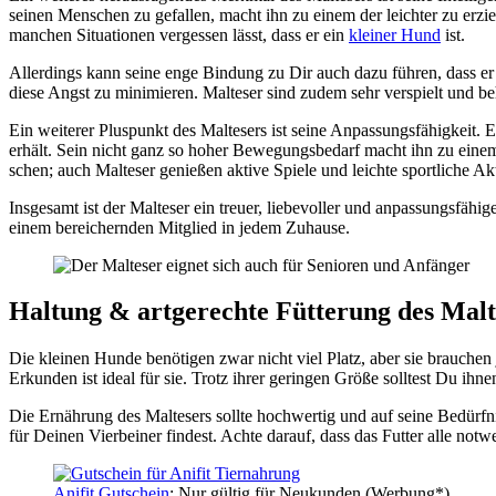
sei­nen Men­schen zu gefal­len, macht ihn zu einem der leich­ter zu erzie­
man­chen Situa­tio­nen ver­ges­sen lässt, dass er ein
klei­ner Hund
ist.
Aller­dings kann sei­ne enge Bin­dung zu Dir auch dazu füh­ren, dass er 
die­se Angst zu mini­mie­ren. Mal­te­ser sind zudem sehr ver­spielt und be
Ein wei­te­rer Plus­punkt des Mal­te­sers ist sei­ne Anpas­sungs­fä­hig­k
erhält. Sein nicht ganz so hoher Bewe­gungs­be­darf macht ihn zu einem i
schen; auch Mal­te­ser genie­ßen akti­ve Spie­le und leich­te sport­li­che Akti­
Ins­ge­samt ist der Mal­te­ser ein treu­er, lie­be­vol­ler und anpas­sungs­fä­h
einem berei­chern­den Mit­glied in jedem Zuhau­se.
Hal­tung & art­ge­rech­te Füt­te­rung des Mal­t
Die klei­nen Hun­de benö­ti­gen zwar nicht viel Platz, aber sie brau­ch
Erkun­den ist ide­al für sie. Trotz ihrer gerin­gen Grö­ße soll­test Du ihnen 
Die Ernäh­rung des Mal­te­sers soll­te hoch­wer­tig und auf sei­ne Bedürf­nis
für Dei­nen Vier­bei­ner fin­dest. Ach­te dar­auf, dass das Fut­ter alle not­w
Ani­fit Gut­schein
: Nur gül­tig für Neu­kun­den (Wer­bung*)