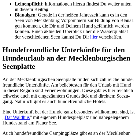
Lei­nen­pflicht
: Infor­ma­tio­nen hier­zu fin­dest Du wei­ter unten
in die­sem Bei­trag.
Blau­al­gen
: Gera­de in der hei­ßen Jah­res­zeit kann es in den
Seen von Meck­len­burg Vor­pom­mern zur Bil­dung von Blau­al­
gen kom­men, die Dir und Dei­nem Hund gefähr­lich wer­den
kön­nen. Einen aktu­el­len Über­blick über die Was­ser­qua­li­tät
der ver­schie­de­nen Seen kannst Du Dir
hier
ver­schaf­fen.
Hun­de­freund­li­che Unter­künf­te für den
Hun­de­ur­laub an der Meck­len­bur­gi­schen
Seen­plat­te
An der Meck­len­bur­gi­schen Seen­plat­te fin­den sich zahl­rei­che hun­de­
freund­li­che Unter­künf­te. Am belieb­tes­ten für den Urlaub mit Hund
in die­ser Regi­on sind Feri­en­woh­nun­gen. Die­se gibt es hier reich­lich
teil­wei­se auch mit ein­ge­zäun­tem Grund­stück und direk­tem See­zu­
gang. Natür­lich gibt es auch hun­de­freund­li­che Hotels.
Eine Unter­kunft bei der Hun­de ganz beson­ders will­kom­men sind, ist
„
Dat Wald­hus
“ mit eige­nem Hun­de­spiel­platz und nahe­ge­le­ge­nem
Hun­de­strand am Plau­er See.
Auch hun­de­freund­li­che Cam­ping­plät­ze gibt es an der Meck­len­bur­