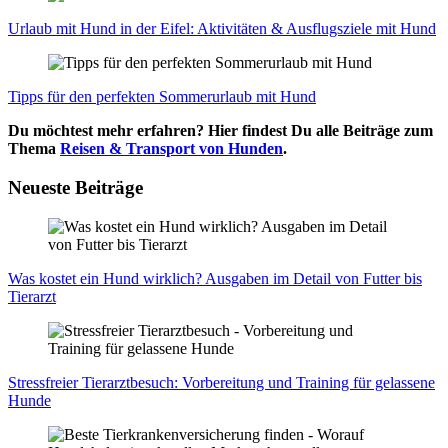
Urlaub mit Hund in der Eifel: Akti­vi­tä­ten & Aus­flugs­zie­le mit Hund
Tipps für den per­fek­ten Som­mer­ur­laub mit Hund
Du möchtest mehr erfahren? Hier findest Du alle Beiträge zum
Thema
Reisen & Transport von Hunden
.
Neueste Beiträge
Was kos­tet ein Hund wirk­lich? Aus­ga­ben im Detail von Fut­ter bis
Tier­arzt
Stress­frei­er Tier­arzt­be­such: Vor­be­rei­tung und Trai­ning für gelas­se­ne
Hun­de