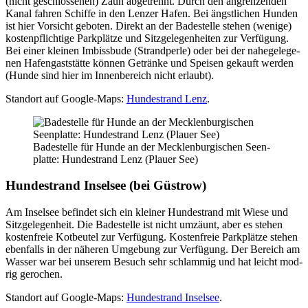
(nicht geschlos­se­nen) Zaun abge­trennt. Durch den angren­zen­den
Kanal fah­ren Schif­fe in den Len­zer Hafen. Bei ängst­li­chen Hun­den
ist hier Vor­sicht gebo­ten. Direkt an der Bade­stel­le ste­hen (weni­ge)
kos­ten­pflich­ti­ge Park­plät­ze und Sitz­ge­le­gen­hei­ten zur Ver­fü­gung.
Bei einer klei­nen Imbiss­bu­de (Strand­per­le) oder bei der nahe­ge­le­ge­
nen Hafen­gast­stät­te kön­nen Geträn­ke und Spei­sen gekauft wer­den
(Hun­de sind hier im Innen­be­reich nicht erlaubt).
Stand­ort auf Goog­le-Maps:
Hun­de­strand Lenz
.
Bade­stel­le für Hun­de an der Meck­len­bur­gi­schen Seen­
plat­te: Hun­de­strand Lenz (Plau­er See)
Hun­de­strand Insel­see (bei Güs­trow)
Am Insel­see befin­det sich ein klei­ner Hun­de­strand mit Wie­se und
Sitz­ge­le­gen­heit. Die Bade­stel­le ist nicht umzäunt, aber es ste­hen
kos­ten­freie Kot­beu­tel zur Ver­fü­gung. Kos­ten­freie Park­plät­ze ste­hen
eben­falls in der nähe­ren Umge­bung zur Ver­fü­gung. Der Bereich am
Was­ser war bei unse­rem Besuch sehr schlam­mig und hat leicht mod­
rig gero­chen.
Stand­ort auf Goog­le-Maps:
Hun­de­strand Insel­see
.