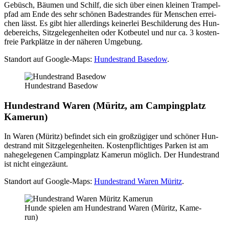
Gebüsch, Bäu­men und Schilf, die sich über einen klei­nen Tram­pel­
pfad am Ende des sehr schö­nen Bade­stran­des für Men­schen errei­
chen lässt. Es gibt hier aller­dings kei­ner­lei Beschil­de­rung des Hun­
de­be­reichs, Sitz­ge­le­gen­hei­ten oder Kot­beu­tel und nur ca. 3 kos­ten­
freie Park­plät­ze in der nähe­ren Umge­bung.
Stand­ort auf Goog­le-Maps:
Hun­de­strand Base­dow
.
Hun­de­strand Base­dow
Hun­de­strand Waren (Müritz, am Cam­ping­platz
Kame­run)
In Waren (Müritz) befin­det sich ein groß­zü­gi­ger und schö­ner Hun­
de­strand mit Sitz­ge­le­gen­hei­ten. Kos­ten­pflich­ti­ges Par­ken ist am
nahe­ge­le­ge­nen Cam­ping­platz Kame­run mög­lich. Der Hun­de­strand
ist nicht ein­ge­zäunt.
Stand­ort auf Goog­le-Maps:
Hun­de­strand Waren Müritz
.
Hun­de spie­len am Hun­de­strand Waren (Müritz, Kame­
run)