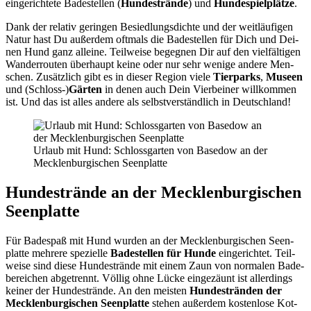
ein­ge­rich­te­te Bade­stel­len (
Hun­de­strän­de
) und
Hun­de­spiel­plät­ze
.
Dank der rela­tiv gerin­gen Besied­lungs­dich­te und der weit­läu­fi­gen
Natur hast Du außer­dem oft­mals die Bade­stel­len für Dich und Dei­
nen Hund ganz allei­ne. Teil­wei­se begeg­nen Dir auf den viel­fäl­ti­gen
Wan­der­rou­ten über­haupt kei­ne oder nur sehr weni­ge ande­re Men­
schen. Zusätz­lich gibt es in die­ser Regi­on vie­le
Tier­parks
,
Muse­en
und (Schloss-)
Gär­ten
in denen auch Dein Vier­bei­ner will­kom­men
ist. Und das ist alles ande­re als selbst­ver­ständ­lich in Deutsch­land!
Urlaub mit Hund: Schloss­gar­ten von Base­dow an der
Meck­len­bur­gi­schen Seen­plat­te
Hun­de­strän­de an der Meck­len­bur­gi­schen
Seen­plat­te
Für Bade­spaß mit Hund wur­den an der Meck­len­bur­gi­schen Seen­
plat­te meh­re­re spe­zi­el­le
Bade­stel­len für Hun­de
ein­ge­rich­tet. Teil­
wei­se sind die­se Hun­de­strän­de mit einem Zaun von nor­ma­len Bade­
be­rei­chen abge­trennt. Völ­lig ohne Lücke ein­ge­zäunt ist aller­dings
kei­ner der Hun­de­strän­de. An den meis­ten
Hun­de­strän­den der
Meck­len­bur­gi­schen Seen­plat­te
ste­hen außer­dem kos­ten­lo­se Kot­