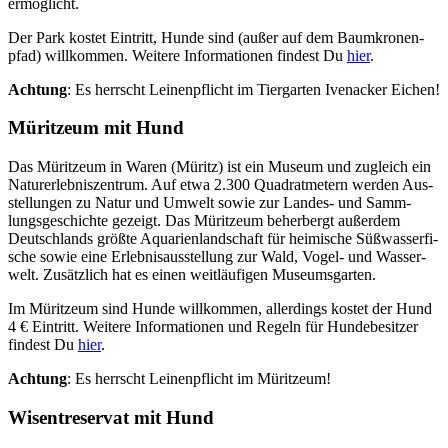
ermög­licht.
Der Park kos­tet Ein­tritt, Hun­de sind (außer auf dem Baum­kro­nen­
pfad) will­kom­men. Wei­te­re Infor­ma­tio­nen fin­dest Du
hier
.
Ach­tung
: Es herrscht Lei­nen­pflicht im Tier­gar­ten Iven­acker Eichen!
Mürit­ze­um mit Hund
Das Mürit­ze­um in Waren (Müritz) ist ein Muse­um und zugleich ein
Natur­er­leb­nis­zen­trum. Auf etwa 2.300 Qua­drat­me­tern wer­den Aus­
stel­lun­gen zu Natur und Umwelt sowie zur Lan­des- und Samm­
lungs­ge­schich­te gezeigt. Das Mürit­ze­um beher­bergt außer­dem
Deutsch­lands größ­te Aqua­ri­en­land­schaft für hei­mi­sche Süß­was­ser­fi­
sche sowie eine Erleb­nis­aus­stel­lung zur Wald, Vogel- und Was­ser­
welt. Zusätz­lich hat es einen weit­läu­fi­gen Muse­ums­gar­ten.
Im Mürit­ze­um sind Hun­de will­kom­men, aller­dings kos­tet der Hund
4 € Ein­tritt. Wei­te­re Infor­ma­tio­nen und Regeln für Hun­de­be­sit­zer
fin­dest Du
hier
.
Ach­tung
: Es herrscht Lei­nen­pflicht im Mürit­ze­um!
Wisen­t­re­ser­vat mit Hund