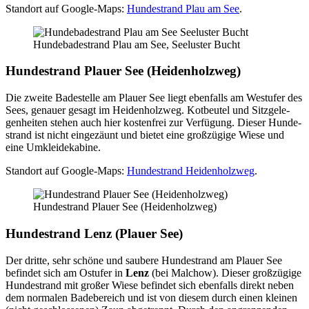
Stand­ort auf Goog­le-Maps:
Hun­de­strand Plau am See
.
Hun­de­ba­de­strand Plau am See, See­lus­ter Bucht
Hun­de­strand Plau­er See (Hei­den­holz­weg)
Die zwei­te Bade­stel­le am Plau­er See liegt eben­falls am West­ufer des
Sees, genau­er gesagt im Hei­den­holz­weg. Kot­beu­tel und Sitz­ge­le­
gen­hei­ten ste­hen auch hier kos­ten­frei zur Ver­fü­gung. Die­ser Hun­de­
strand ist nicht ein­ge­zäunt und bie­tet eine groß­zü­gi­ge Wie­se und
eine Umklei­de­ka­bi­ne.
Stand­ort auf Goog­le-Maps:
Hun­de­strand Hei­den­holz­weg
.
Hun­de­strand Plau­er See (Hei­den­holz­weg)
Hun­de­strand Lenz (Plau­er See)
Der drit­te, sehr schö­ne und sau­be­re Hun­de­strand am Plau­er See
befin­det sich am Ost­ufer in
Lenz
(bei Mal­chow). Die­ser groß­zü­gi­ge
Hun­de­strand mit gro­ßer Wie­se befin­det sich eben­falls direkt neben
dem nor­ma­len Bade­be­reich und ist von die­sem durch einen klei­nen