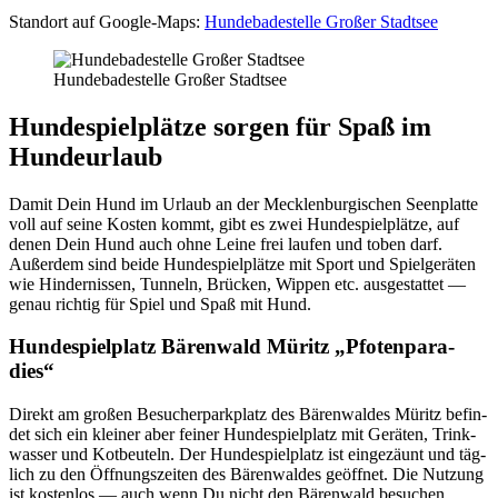
Stand­ort auf Goog­le-Maps:
Hun­de­ba­de­stel­le Gro­ßer Stadt­see
Hun­de­ba­de­stel­le Gro­ßer Stadt­see
Hun­de­spiel­plät­ze sor­gen für Spaß im
Hun­de­ur­laub
Damit Dein Hund im Urlaub an der Meck­len­bur­gi­schen Seen­plat­te
voll auf sei­ne Kos­ten kommt, gibt es zwei Hun­de­spiel­plät­ze, auf
denen Dein Hund auch ohne Lei­ne frei lau­fen und toben darf.
Außer­dem sind bei­de Hun­de­spiel­plät­ze mit Sport und Spiel­ge­rä­ten
wie Hin­der­nis­sen, Tun­neln, Brü­cken, Wip­pen etc. aus­ge­stat­tet —
genau rich­tig für Spiel und Spaß mit Hund.
Hun­de­spiel­platz Bären­wald Müritz „Pfo­ten­pa­ra­
dies“
Direkt am gro­ßen Besu­cher­park­platz des Bären­wal­des Müritz befin­
det sich ein klei­ner aber fei­ner Hun­de­spiel­platz mit Gerä­ten, Trink­
was­ser und Kot­beu­teln. Der Hun­de­spiel­platz ist ein­ge­zäunt und täg­
lich zu den Öff­nungs­zei­ten des Bären­wal­des geöff­net. Die Nut­zung
ist kos­ten­los — auch wenn Du nicht den Bären­wald besu­chen