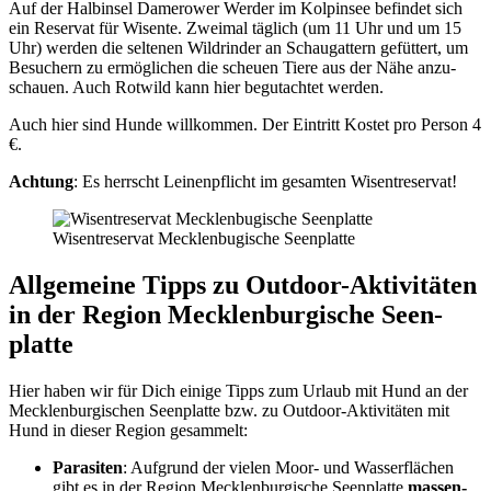
Auf der Halb­in­sel Dame­rower Wer­der im Kol­pin­see befin­det sich
ein Reser­vat für Wisen­te. Zwei­mal täg­lich (um 11 Uhr und um 15
Uhr) wer­den die sel­te­nen Wild­rin­der an Schau­gat­tern gefüt­tert, um
Besu­chern zu ermög­li­chen die scheu­en Tie­re aus der Nähe anzu­
schau­en. Auch Rot­wild kann hier begut­ach­tet wer­den.
Auch hier sind Hun­de will­kom­men. Der Ein­tritt Kos­tet pro Per­son 4
€.
Ach­tung
: Es herrscht Lei­nen­pflicht im gesam­ten Wisen­t­re­ser­vat!
Wisen­t­re­ser­vat Meck­len­bu­gi­sche Seen­plat­te
All­ge­mei­ne Tipps zu Out­door-Akti­vi­tä­ten
in der Regi­on Meck­len­bur­gi­sche Seen­
plat­te
Hier haben wir für Dich eini­ge Tipps zum Urlaub mit Hund an der
Meck­len­bur­gi­schen Seen­plat­te bzw. zu Out­door-Akti­vi­tä­ten mit
Hund in die­ser Regi­on gesam­melt:
Para­si­ten
: Auf­grund der vie­len Moor- und Was­ser­flä­chen
gibt es in der Regi­on Meck­len­bur­gi­sche Seen­plat­te
mas­sen­