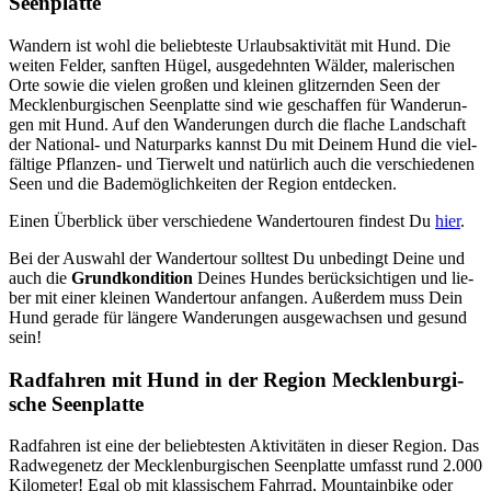
Seen­plat­te
Wan­dern ist wohl die belieb­tes­te Urlaubs­ak­ti­vi­tät mit Hund. Die
wei­ten Fel­der, sanf­ten Hügel, aus­ge­dehn­ten Wäl­der, male­ri­schen
Orte sowie die vie­len gro­ßen und klei­nen glit­zern­den Seen der
Meck­len­bur­gi­schen Seen­plat­te sind wie geschaf­fen für Wan­de­run­
gen mit Hund. Auf den Wan­de­run­gen durch die fla­che Land­schaft
der Natio­nal- und Natur­parks kannst Du mit Dei­nem Hund die viel­
fäl­ti­ge Pflan­zen- und Tier­welt und natür­lich auch die ver­schie­de­nen
Seen und die Bade­mög­lich­kei­ten der Regi­on ent­de­cken.
Einen Über­blick über ver­schie­de­ne Wan­der­tou­ren fin­dest Du
hier
.
Bei der Aus­wahl der Wan­der­tour soll­test Du unbe­dingt Dei­ne und
auch die
Grund­kon­di­ti­on
Dei­nes Hun­des berück­sich­ti­gen und lie­
ber mit einer klei­nen Wan­der­tour anfan­gen. Außer­dem muss Dein
Hund gera­de für län­ge­re Wan­de­run­gen aus­ge­wach­sen und gesund
sein!
Rad­fah­ren mit Hund in der Regi­on Meck­len­bur­gi­
sche Seen­plat­te
Rad­fah­ren ist eine der belieb­tes­ten Akti­vi­tä­ten in die­ser Regi­on. Das
Rad­we­ge­netz der Meck­len­bur­gi­schen Seen­plat­te umfasst rund 2.000
Kilo­me­ter! Egal ob mit klas­si­schem Fahr­rad, Moun­tain­bike oder