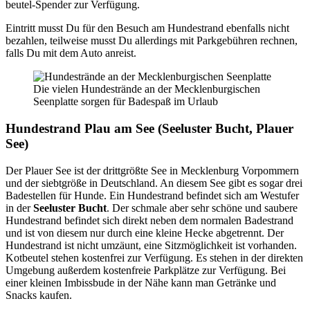
beu­tel-Spen­der zur Ver­fü­gung.
Ein­tritt musst Du für den Besuch am Hun­de­strand eben­falls nicht
bezah­len, teil­wei­se musst Du aller­dings mit Park­ge­büh­ren rech­nen,
falls Du mit dem Auto anreist.
Die vie­len Hun­de­strän­de an der Meck­len­bur­gi­schen
Seen­plat­te sor­gen für Bade­spaß im Urlaub
Hun­de­strand Plau am See (See­lus­ter Bucht, Plau­er
See)
Der Plau­er See ist der dritt­größ­te See in Meck­len­burg Vor­pom­mern
und der siebt­grö­ße in Deutsch­land. An die­sem See gibt es sogar drei
Bade­stel­len für Hun­de. Ein Hun­de­strand befin­det sich am West­ufer
in der
See­lus­ter Bucht
. Der schma­le aber sehr schö­ne und sau­be­re
Hun­de­strand befin­det sich direkt neben dem nor­ma­len Bade­strand
und ist von die­sem nur durch eine klei­ne Hecke abge­trennt. Der
Hun­de­strand ist nicht umzäunt, eine Sitz­mög­lich­keit ist vor­han­den.
Kot­beu­tel ste­hen kos­ten­frei zur Ver­fü­gung. Es ste­hen in der direk­ten
Umge­bung außer­dem kos­ten­freie Park­plät­ze zur Ver­fü­gung. Bei
einer klei­nen Imbiss­bu­de in der Nähe kann man Geträn­ke und
Snacks kau­fen.