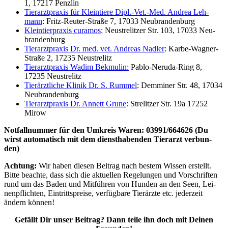
1, 17217 Penz­lin
Tier­arzt­pra­xis für Klein­tie­re Dipl.-Vet.-Med. Andrea Leh­
mann
: Fritz-Reu­ter-Stra­ße 7, 17033 Neu­bran­den­burg
Klein­tier­pra­xis cura­mos
: Neu­stre­lit­zer Str. 103, 17033 Neu­
bran­den­burg
Tier­arzt­pra­xis Dr. med. vet. Andre­as Nad­ler
: Kar­be-Wag­ner-
Stra­ße 2, 17235 Neu­stre­litz
Tier­arzt­pra­xis Wadim Bek­mu­lin:
Pablo-Neru­da-Ring 8,
17235 Neu­stre­litz
Tier­ärzt­li­che Kli­nik Dr. S. Rum­mel
: Dem­mi­ner Str. 48, 17034
Neu­bran­den­burg
Tier­arzt­pra­xis Dr. Annett Gru­ne
: Stre­lit­zer Str. 19a 17252
Mirow
Not­fall­num­mer für den Umkreis Waren: 03991/664626 (Du
wirst auto­ma­tisch mit dem dienst­ha­ben­den Tier­arzt ver­bun­
den)
Ach­tung:
Wir haben die­sen Bei­trag nach bes­tem Wis­sen erstellt.
Bit­te beach­te, dass sich die aktu­el­len Rege­lun­gen und Vor­schrif­ten
rund um das Baden und Mit­füh­ren von Hun­den an den Seen, Lei­
nen­pflich­ten, Ein­tritts­prei­se, ver­füg­ba­re Tier­ärz­te etc. jeder­zeit
ändern kön­nen!
Gefällt Dir unser Bei­trag? Dann tei­le ihn doch mit Dei­nen