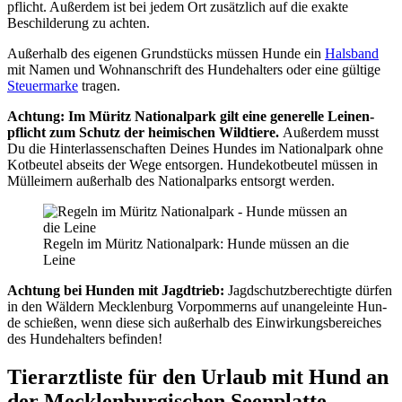
pflicht. Außer­dem ist bei jedem Ort zusätz­lich auf die exak­te
Beschil­de­rung zu ach­ten.
Außer­halb des eige­nen Grund­stücks müs­sen Hun­de ein
Hals­band
mit Namen und Wohn­an­schrift des Hun­de­hal­ters oder eine gül­ti­ge
Steu­er­mar­ke
tra­gen.
Ach­tung: Im Müritz Natio­nal­park gilt eine gene­rel­le Lei­nen­
pflicht zum Schutz der hei­mi­schen Wild­tie­re.
Außer­dem musst
Du die Hin­ter­las­sen­schaf­ten Dei­nes Hun­des im Natio­nal­park ohne
Kot­beu­tel abseits der Wege ent­sor­gen. Hun­de­kot­beu­tel müs­sen in
Müll­ei­mern außer­halb des Natio­nal­parks ent­sorgt wer­den.
Regeln im Müritz Natio­nal­park: Hun­de müs­sen an die
Lei­ne
Ach­tung bei Hun­den mit Jagd­trieb:
Jagdschutz­berechtigte dür­fen
in den Wäl­dern Meck­len­burg Vor­pom­merns auf unan­geleinte Hun­
de schie­ßen, wenn die­se sich außer­halb des Ein­wir­kungs­be­rei­ches
des Hun­de­hal­ters befin­den!
Tier­arzt­lis­te für den Urlaub mit Hund an
der Meck­len­bur­gi­schen Seen­plat­te