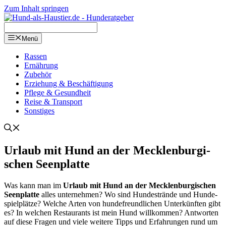
Zum Inhalt springen
Menü
Ras­sen
Ernäh­rung
Zube­hör
Erzie­hung & Beschäf­ti­gung
Pfle­ge & Gesund­heit
Rei­se & Trans­port
Sons­ti­ges
Urlaub mit Hund an der Meck­len­bur­gi­
schen Seen­plat­te
Was kann man im
Urlaub mit Hund an der Meck­len­bur­gi­schen
Seen­plat­te
alles unter­neh­men? Wo sind Hun­de­strän­de und Hun­de­
spiel­plät­ze? Wel­che Arten von hun­de­freund­li­chen Unter­künf­ten gibt
es? In wel­chen Restau­rants ist mein Hund will­kom­men? Ant­wor­ten
auf die­se Fra­gen und vie­le wei­te­re Tipps und Erfah­run­gen rund um