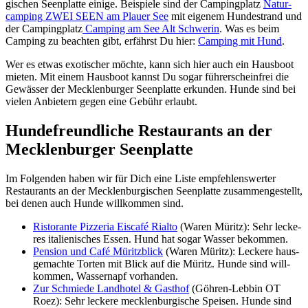
gi­schen Seen­plat­te eini­ge. Bei­spie­le sind der Cam­ping­platz
Natur­
cam­ping ZWEI SEEN am Plau­er See
mit eige­nem Hun­de­strand und
der Cam­ping­platz
Cam­ping am See Alt Schwe­rin
. Was es beim
Cam­ping zu beach­ten gibt, erfährst Du hier:
Cam­ping mit Hund
.
Wer es etwas exo­ti­scher möch­te, kann sich hier auch ein Haus­boot
mie­ten. Mit einem Haus­boot kannst Du sogar füh­rer­schein­frei die
Gewäs­ser der Meck­len­bur­ger Seen­plat­te erkun­den. Hun­de sind bei
vie­len Anbie­tern gegen eine Gebühr erlaubt.
Hun­de­freund­li­che Restau­rants an der
Meck­len­bur­ger Seen­plat­te
Im Fol­gen­den haben wir für Dich eine Lis­te emp­feh­lens­wer­ter
Restau­rants an der Meck­len­bur­gi­schen Seen­plat­te zusam­men­ge­stellt,
bei denen auch Hun­de will­kom­men sind.
Ris­tor­an­te Piz­ze­ria Eis­ca­fé Rial­to
(Waren Müritz): Sehr lecke­
res ita­lie­ni­sches Essen. Hund hat sogar Was­ser bekom­men.
Pen­si­on und Café Müritz­blick
(Waren Müritz): Lecke­re haus­
ge­mach­te Tor­ten mit Blick auf die Müritz. Hun­de sind will­
kom­men, Was­ser­napf vor­han­den.
Zur Schmie­de Land­ho­tel & Gast­hof
(Göh­ren-Leb­bin OT
Roez): Sehr lecke­re meck­len­bur­gi­sche Spei­sen. Hun­de sind