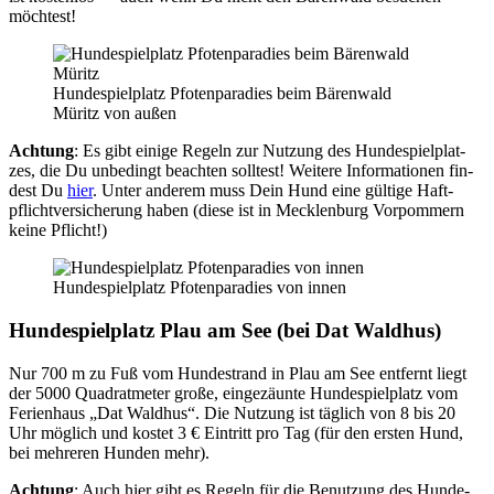
möch­test!
Hun­de­spiel­platz Pfo­ten­pa­ra­dies beim Bären­wald
Müritz von außen
Ach­tung
: Es gibt eini­ge Regeln zur Nut­zung des Hun­de­spiel­plat­
zes, die Du unbe­dingt beach­ten soll­test! Wei­te­re Infor­ma­tio­nen fin­
dest Du
hier
. Unter ande­rem muss Dein Hund eine gül­ti­ge Haft­
pflicht­ver­si­che­rung haben (die­se ist in Meck­len­burg Vor­pom­mern
kei­ne Pflicht!)
Hun­de­spiel­platz Pfo­ten­pa­ra­dies von innen
Hun­de­spiel­platz Plau am See (bei Dat Wald­hus)
Nur 700 m zu Fuß vom Hun­de­strand in Plau am See ent­fernt liegt
der 5000 Qua­drat­me­ter gro­ße, ein­ge­zäun­te Hun­de­spiel­platz vom
Feri­en­haus „Dat Wald­hus“. Die Nut­zung ist täg­lich von 8 bis 20
Uhr mög­lich und kos­tet 3 € Ein­tritt pro Tag (für den ers­ten Hund,
bei meh­re­ren Hun­den mehr).
Ach­tung
: Auch hier gibt es Regeln für die Benut­zung des Hun­de­