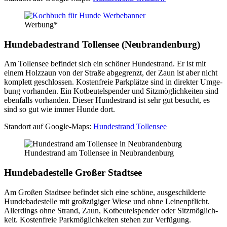
Wer­bung*
Hun­de­ba­de­strand Tol­len­see (Neu­bran­den­burg)
Am Tol­len­see befin­det sich ein schö­ner Hun­de­strand. Er ist mit
einem Holz­zaun von der Stra­ße abge­grenzt, der Zaun ist aber nicht
kom­plett geschlos­sen. Kos­ten­freie Park­plät­ze sind in direk­ter Umge­
bung vor­han­den. Ein Kot­beu­tel­spen­der und Sitz­mög­lich­kei­ten sind
eben­falls vor­han­den. Die­ser Hun­de­strand ist sehr gut besucht, es
sind so gut wie immer Hun­de dort.
Stand­ort auf Goog­le-Maps:
Hun­de­strand Tol­len­see
Hun­de­strand am Tol­len­see in Neu­bran­den­burg
Hun­de­ba­de­stel­le Gro­ßer Stadt­see
Am Gro­ßen Stadt­see befin­det sich eine schö­ne, aus­ge­schil­der­te
Hun­de­ba­de­stel­le mit groß­zü­gi­ger Wie­se und ohne Lei­nen­pflicht.
Aller­dings ohne Strand, Zaun, Kot­beu­tel­spen­der oder Sitz­mög­lich­
keit. Kos­ten­freie Park­mög­lich­kei­ten ste­hen zur Ver­fü­gung.