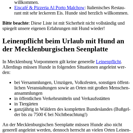
will­kom­men.
Eis­ca­fé & Piz­ze­ria Al Por­to Mal­chow
: Ita­lie­ni­sches Restau­
rant mit sehr lecke­rem Eis. Hun­de sind herz­lich will­kom­men.
Bit­te beach­te
: Die­se Lis­te ist mit Sicher­heit nicht voll­stän­dig und
spie­gelt unse­re eige­nen Erfah­run­gen mit Hund wie­der!
Lei­nen­pflicht beim Urlaub mit Hund an
der Meck­len­bur­gi­schen Seen­plat­te
In Meck­len­burg Vor­pom­mern gilt kei­ne gene­rel­le
Lei­nen­pflicht
.
Aller­dings müs­sen Hun­de in fol­gen­den Situa­tio­nen ange­leint wer­
den:
bei Ver­samm­lun­gen, Umzü­gen, Volks­fes­ten, sons­ti­gen öffent­
li­chen Ver­an­stal­tun­gen sowie an Orten mit gro­ßen Men­schen­
an­samm­lun­gen
in öffent­li­chen Ver­kehrs­mit­teln und Ver­kaufs­stät­ten
in Tier­gär­ten
ganz­jäh­rig in Wäl­dern des kom­plet­ten Bun­des­lan­des (Buß­gel­
der bis zu 7500 € bei Nicht­be­ach­tung!)
An der Meck­len­bur­gi­schen Seen­plat­te müs­sen Hun­de also nicht
gene­rell ange­leint wer­den, den­noch herrscht an vie­len Orten Lei­nen­