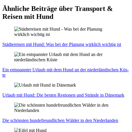
Ähnliche Beiträge über Transport &
Reisen mit Hund
Städ­te­rei­sen mit Hund: Was bei der Pla­nung wirk­lich wich­tig ist
Ein ent­spann­ter Urlaub mit dem Hund an der nie­der­län­di­schen Küs­
te
Urlaub mit Hund: Die bes­ten Regio­nen und Strän­de in Däne­mark
Die schöns­ten hun­de­freund­li­chen Wäl­der in den Nie­der­lan­den