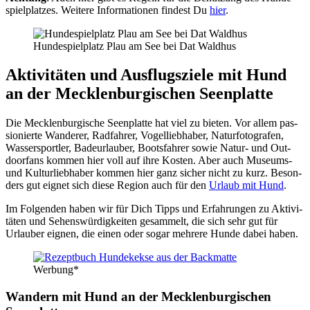
spiel­plat­zes. Wei­te­re Infor­ma­tio­nen fin­dest Du
hier
.
Hun­de­spiel­platz Plau am See bei Dat Wald­hus
Akti­vi­tä­ten und Aus­flugs­zie­le mit Hund
an der Meck­len­bur­gi­schen Seen­plat­te
Die Meck­len­bur­gi­sche Seen­plat­te hat viel zu bie­ten. Vor allem pas­
sio­nier­te Wan­de­rer, Rad­fah­rer, Vogel­lieb­ha­ber, Natur­fo­to­gra­fen,
Was­ser­sport­ler, Bade­ur­lau­ber, Boots­fah­rer sowie Natur- und Out­
door­fans kom­men hier voll auf ihre Kos­ten. Aber auch Muse­ums-
und Kul­tur­lieb­ha­ber kom­men hier ganz sicher nicht zu kurz. Beson­
ders gut eig­net sich die­se Regi­on auch für den
Urlaub mit Hund
.
Im Fol­gen­den haben wir für Dich Tipps und Erfah­run­gen zu Akti­vi­
tä­ten und Sehens­wür­dig­kei­ten gesam­melt, die sich sehr gut für
Urlau­ber eig­nen, die einen oder sogar meh­re­re Hun­de dabei haben.
Wer­bung*
Wan­dern mit Hund an der Meck­len­bur­gi­schen