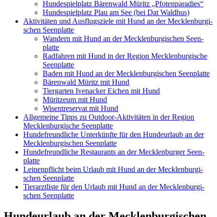
Hun­de­spiel­platz Bären­wald Müritz „Pfo­ten­pa­ra­dies“
Hun­de­spiel­platz Plau am See (bei Dat Wald­hus)
Akti­vi­tä­ten und Aus­flugs­zie­le mit Hund an der Meck­len­bur­gi­
schen Seen­plat­te
Wan­dern mit Hund an der Meck­len­bur­gi­schen Seen­
plat­te
Rad­fah­ren mit Hund in der Regi­on Meck­len­bur­gi­sche
Seen­plat­te
Baden mit Hund an der Meck­len­bur­gi­schen Seen­plat­te
Bären­wald Müritz mit Hund
Tier­gar­ten Iven­acker Eichen mit Hund
Mürit­ze­um mit Hund
Wisen­t­re­ser­vat mit Hund
All­ge­mei­ne Tipps zu Out­door-Akti­vi­tä­ten in der Regi­on
Meck­len­bur­gi­sche Seen­plat­te
Hun­de­freund­li­che Unter­künf­te für den Hun­de­ur­laub an der
Meck­len­bur­gi­schen Seen­plat­te
Hun­de­freund­li­che Restau­rants an der Meck­len­bur­ger Seen­
plat­te
Lei­nen­pflicht beim Urlaub mit Hund an der Meck­len­bur­gi­
schen Seen­plat­te
Tier­arzt­lis­te für den Urlaub mit Hund an der Meck­len­bur­gi­
schen Seen­plat­te
Hun­de­ur­laub an der Meck­len­bur­gi­schen