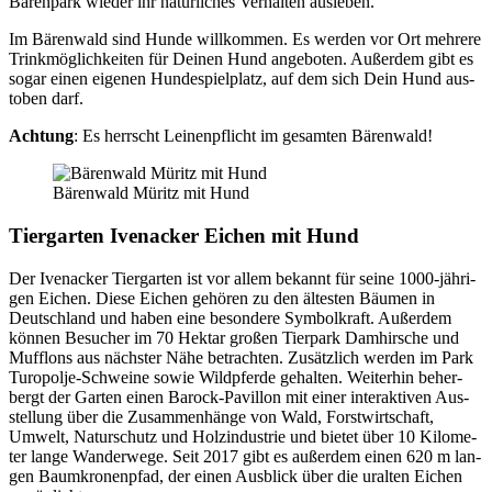
Bären­park wie­der ihr natür­li­ches Ver­hal­ten aus­le­ben.
Im Bären­wald sind Hun­de will­kom­men. Es wer­den vor Ort meh­re­re
Trink­mög­lich­kei­ten für Dei­nen Hund ange­bo­ten. Außer­dem gibt es
sogar einen eige­nen Hun­de­spiel­platz, auf dem sich Dein Hund aus­
to­ben darf.
Ach­tung
: Es herrscht Lei­nen­pflicht im gesam­ten Bären­wald!
Bären­wald Müritz mit Hund
Tier­gar­ten Iven­acker Eichen mit Hund
Der Iven­acker Tier­gar­ten ist vor allem bekannt für sei­ne 1000-jäh­ri­
gen Eichen. Die­se Eichen gehö­ren zu den ältes­ten Bäu­men in
Deutsch­land und haben eine beson­de­re Sym­bol­kraft. Außer­dem
kön­nen Besu­cher im 70 Hekt­ar gro­ßen Tier­park Dam­hir­sche und
Muff­lons aus nächs­ter Nähe betrach­ten. Zusätz­lich wer­den im Park
Tur­opol­je-Schwei­ne sowie Wild­pfer­de gehal­ten. Wei­ter­hin beher­
bergt der Gar­ten einen Barock-Pavil­lon mit einer inter­ak­ti­ven Aus­
stel­lung über die Zusam­men­hän­ge von Wald, Forst­wirt­schaft,
Umwelt, Natur­schutz und Holz­in­dus­trie und bie­tet über 10 Kilo­me­
ter lan­ge Wan­der­we­ge. Seit 2017 gibt es außer­dem einen 620 m lan­
gen Baum­kro­nen­pfad, der einen Aus­blick über die uralten Eichen