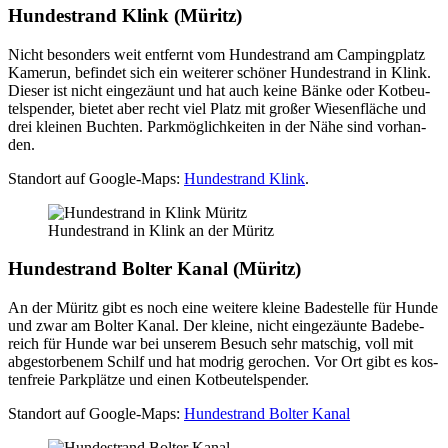
Hun­de­strand Klink (Müritz)
Nicht beson­ders weit ent­fernt vom Hun­de­strand am Cam­ping­platz
Kame­run, befin­det sich ein wei­te­rer schö­ner Hun­de­strand in Klink.
Die­ser ist nicht ein­ge­zäunt und hat auch kei­ne Bän­ke oder Kot­beu­
tel­spen­der, bie­tet aber recht viel Platz mit gro­ßer Wie­sen­flä­che und
drei klei­nen Buch­ten. Park­mög­lich­kei­ten in der Nähe sind vor­han­
den.
Stand­ort auf Goog­le-Maps:
Hun­de­strand Klink
.
Hun­de­strand in Klink an der Müritz
Hun­de­strand Bol­ter Kanal (Müritz)
An der Müritz gibt es noch eine wei­te­re klei­ne Bade­stel­le für Hun­de
und zwar am Bol­ter Kanal. Der klei­ne, nicht ein­ge­zäun­te Bade­be­
reich für Hun­de war bei unse­rem Besuch sehr mat­schig, voll mit
abge­stor­be­nem Schilf und hat mod­rig gero­chen. Vor Ort gibt es kos­
ten­freie Park­plät­ze und einen Kot­beu­tel­spen­der.
Stand­ort auf Goog­le-Maps:
Hun­de­strand Bol­ter Kanal