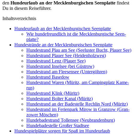
den
Hun­de­ur­laub an der Meck­len­bur­gi­schen Seen­plat­te
fin­dest
Du in die­sem Rei­se­füh­rer.
Inhalts­ver­zeich­nis
Hun­de­ur­laub an der Meck­len­bur­gi­schen Seen­plat­te
Wie hun­de­freund­lich ist die Meck­len­bur­gi­sche Seen­
plat­te?
Hun­de­strän­de an der Meck­len­bur­gi­schen Seen­plat­te
Hun­de­strand Plau am See (See­lus­ter Bucht, Plau­er See)
Hun­de­strand Plau­er See (Hei­den­holz­weg)
Hun­de­strand Lenz (Plau­er See)
Hun­de­strand Insel­see (bei Güs­trow)
Hun­de­strand am Flee­sen­see (Untergöh­ren)
Hun­de­strand Base­dow
Hun­de­strand Waren (Müritz, am Cam­ping­platz Kame­
run)
Hun­de­strand Klink (Müritz)
Hun­de­strand Bol­ter Kanal (Müritz)
Hun­de­strand an der Bade­stel­le Rech­lin Nord (Müritz)
Hun­de­strand im Feri­en­park Mirow in Gran­zow (Gran­
zower Möschen)
Hun­de­ba­de­strand Tol­len­see (Neu­bran­den­burg)
Hun­de­ba­de­stel­le Gro­ßer Stadt­see
Hun­de­spiel­plät­ze sor­gen für Spaß im Hun­de­ur­laub