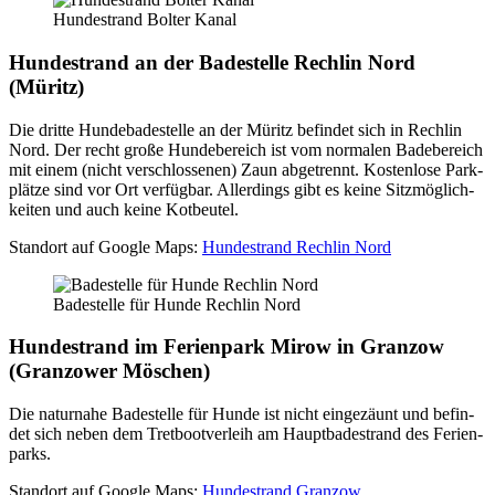
Hun­de­strand Bol­ter Kanal
Hun­de­strand an der Bade­stel­le Rech­lin Nord
(Müritz)
Die drit­te Hun­de­ba­de­stel­le an der Müritz befin­det sich in Rech­lin
Nord. Der recht gro­ße Hun­de­be­reich ist vom nor­ma­len Bade­be­reich
mit einem (nicht ver­schlos­se­nen) Zaun abge­trennt. Kos­ten­lo­se Park­
plät­ze sind vor Ort ver­füg­bar. Aller­dings gibt es kei­ne Sitz­mög­lich­
kei­ten und auch kei­ne Kot­beu­tel.
Stand­ort auf Goog­le Maps:
Hun­de­strand Rech­lin Nord
Bade­stel­le für Hun­de Rech­lin Nord
Hun­de­strand im Feri­en­park Mirow in Gran­zow
(Gran­zower Möschen)
Die natur­na­he Bade­stel­le für Hun­de ist nicht ein­ge­zäunt und befin­
det sich neben dem Tret­boot­ver­leih am Haupt­ba­de­strand des Feri­en­
parks.
Stand­ort auf Goog­le Maps:
Hun­de­strand Gran­zow