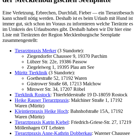
Eine Ver­let­zung, Erbre­chen, Durch­fall, Fie­ber — ein Tier­arzt­be­such
kann schnell nötig wer­den. Des­halb ist es beim Urlaub mit Hund ist
immer gut, sich schon im Vor­aus zu infor­mie­ren wel­che Tier­ärz­te es
im Umkreis des Urlaubs­or­tes gibt. Des­halb haben wir Dir hier eine
Lis­te mit Tier­ärz­ten der Regi­on Meck­len­bur­gi­sche Seen­plat­te
zusam­men­ge­stellt:
Tier­arzt­pra­xis Mer­ker
(3 Stand­or­te):
Zie­gen­dor­fer Chaus­see 9, 19370 Par­chim
Lüb­zer Str. 22e, 19386 Pas­sow
Zie­gel­ei­weg 1, 19395 Plau am See
Müritz Tier­kli­nik
(3 Stand­or­te):
Goe­the­stra­ße 52, 17192 Waren
Güs­trower Stra­ße 68, 17213 Mal­chow
Mirower Str. 34, 17207 Röbel
Tier­kli­nik Ros­tock
: Thier­fel­d­er­stra­ße 19 D‑18059 Ros­tock
Hei­ke Rau­ser Tier­arzt­pra­xis
: Mal­chi­ner Stra­ße 1, 17192
Waren (Müritz)
Klein­tier­pra­xis Hei­ke Hoch
: Bahn­hof­stra­ße 15A, 17192
Waren (Müritz)
Tier­arzt­pra­xis Kat­rin Kie­bel
: Fried­rich-Grie­se-Str. 27, 17219
Möl­len­ha­gen OT Lehs­ten
Tier­arzt­pra­xis Anne-Kath­rin Dob­ber­kau
: Ware­n­er Chaus­see