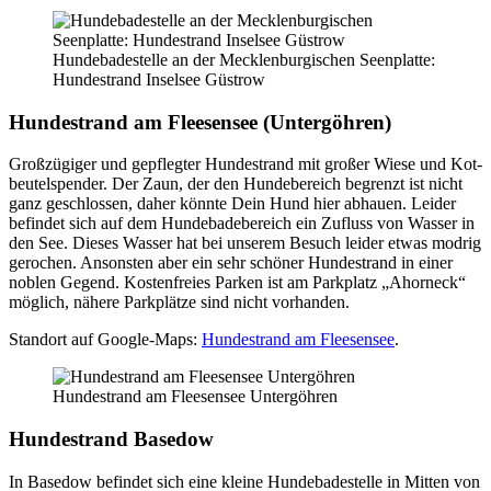
Hun­de­ba­de­stel­le an der Meck­len­bur­gi­schen Seen­plat­te:
Hun­de­strand Insel­see Güs­trow
Hun­de­strand am Flee­sen­see (Untergöh­ren)
Groß­zü­gi­ger und gepfleg­ter Hun­de­strand mit gro­ßer Wie­se und Kot­
beu­tel­spen­der. Der Zaun, der den Hun­de­be­reich begrenzt ist nicht
ganz geschlos­sen, daher könn­te Dein Hund hier abhau­en. Lei­der
befin­det sich auf dem Hun­de­ba­de­be­reich ein Zufluss von Was­ser in
den See. Die­ses Was­ser hat bei unse­rem Besuch lei­der etwas mod­rig
gero­chen. Ansons­ten aber ein sehr schö­ner Hun­de­strand in einer
noblen Gegend. Kos­ten­frei­es Par­ken ist am Park­platz „Ahorneck“
mög­lich, nähe­re Park­plät­ze sind nicht vor­han­den.
Stand­ort auf Goog­le-Maps:
Hun­de­strand am Flee­sen­see
.
Hun­de­strand am Flee­sen­see Untergöh­ren
Hun­de­strand Base­dow
In Base­dow befin­det sich eine klei­ne Hun­de­ba­de­stel­le in Mit­ten von