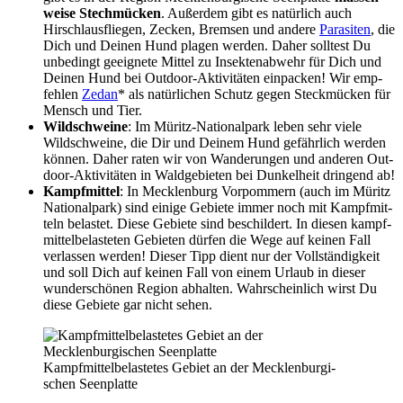
wei­se Stech­mü­cken
. Außer­dem gibt es natür­lich auch
Hirschlaus­flie­gen, Zecken, Brem­sen
und ande­re
Para­si­ten
, die
Dich und Dei­nen Hund pla­gen wer­den. Daher soll­test Du
unbe­dingt geeig­ne­te Mit­tel zu Insek­ten­ab­wehr für Dich und
Dei­nen Hund bei Out­door-Akti­vi­tä­ten ein­pa­cken! Wir emp­
feh­len
Zedan
* als natür­li­chen Schutz gegen Steck­mü­cken für
Mensch und Tier.
Wild­schwei­ne
: Im Müritz-Natio­nal­park leben sehr vie­le
Wild­schwei­ne, die Dir und Dei­nem Hund gefähr­lich wer­den
kön­nen. Daher raten wir von Wan­de­run­gen und ande­ren Out­
door-Akti­vi­tä­ten in Wald­ge­bie­ten bei Dun­kel­heit drin­gend ab!
Kampf­mit­tel
: In Meck­len­burg Vor­pom­mern (auch im Müritz
Natio­nal­park) sind eini­ge Gebie­te immer noch mit Kampf­mit­
teln belas­tet. Die­se Gebie­te sind beschil­dert. In die­sen kampf­
mit­tel­be­las­te­ten Gebie­ten dür­fen die Wege auf kei­nen Fall
ver­las­sen wer­den! Die­ser Tipp dient nur der Voll­stän­dig­keit
und soll Dich auf kei­nen Fall von einem Urlaub in die­ser
wun­der­schö­nen Regi­on abhal­ten. Wahr­schein­lich wirst Du
die­se Gebie­te gar nicht sehen.
Kampf­mit­tel­be­las­te­tes Gebiet an der Meck­len­bur­gi­
schen Seen­plat­te