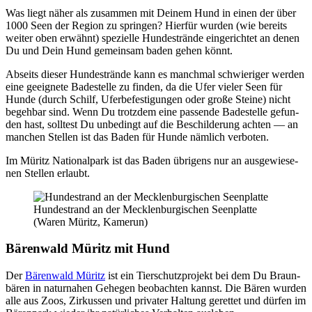
Was liegt näher als zusam­men mit Dei­nem Hund in einen der über
1000 Seen der Regi­on zu sprin­gen? Hier­für wur­den (wie bereits
wei­ter oben erwähnt) spe­zi­el­le Hun­de­strän­de ein­ge­rich­tet an denen
Du und Dein Hund gemein­sam baden gehen könnt.
Abseits die­ser Hun­de­strän­de kann es manch­mal schwie­ri­ger wer­den
eine geeig­ne­te Bade­stel­le zu fin­den, da die Ufer vie­ler Seen für
Hun­de (durch Schilf, Ufer­be­fes­ti­gun­gen oder gro­ße Stei­ne) nicht
begeh­bar sind. Wenn Du trotz­dem eine pas­sen­de Bade­stel­le gefun­
den hast, soll­test Du unbe­dingt auf die Beschil­de­rung ach­ten — an
man­chen Stel­len ist das Baden für Hun­de näm­lich ver­bo­ten.
Im Müritz Natio­nal­park ist das Baden übri­gens nur an aus­ge­wie­se­
nen Stel­len erlaubt.
Hun­de­strand an der Meck­len­bur­gi­schen Seen­plat­te
(Waren Müritz, Kame­run)
Bären­wald Müritz mit Hund
Der
Bären­wald Müritz
ist ein Tier­schutz­pro­jekt bei dem Du Braun­
bä­ren in natur­na­hen Gehe­gen beob­ach­ten kannst. Die Bären wur­den
alle aus Zoos, Zir­kus­sen und pri­va­ter Hal­tung geret­tet und dür­fen im