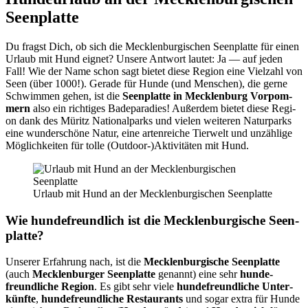
Seen­plat­te
Du fragst Dich, ob sich die Meck­len­bur­gi­schen Seen­plat­te für einen
Urlaub mit Hund eig­net? Unse­re Ant­wort lau­tet: Ja — auf jeden
Fall! Wie der Name schon sagt bie­tet die­se Regi­on eine Viel­zahl von
Seen (über 1000!). Gera­de für Hun­de (und Men­schen), die ger­ne
Schwim­men gehen, ist die
Seen­plat­te in Meck­len­burg Vor­pom­
mern
also ein rich­ti­ges Bade­pa­ra­dies! Außer­dem bie­tet die­se Regi­
on dank des Müritz Natio­nal­parks und vie­len wei­te­ren Natur­parks
eine wun­der­schö­ne Natur, eine arten­rei­che Tier­welt und unzäh­li­ge
Mög­lich­kei­ten für tol­le (Outdoor-)Aktivitäten mit Hund.
Urlaub mit Hund an der Meck­len­bur­gi­schen Seen­plat­te
Wie hun­de­freund­lich ist die Meck­len­bur­gi­sche Seen­
plat­te?
Unse­rer Erfah­rung nach, ist die
Meck­len­bur­gi­sche Seen­plat­te
(auch
Meck­len­bur­ger Seen­plat­te
genannt) eine sehr
hun­de­
freund­li­che Regi­on
. Es gibt sehr vie­le
hun­de­freund­li­che Unter­
künf­te
,
hun­de­freund­li­che Restau­rants
und sogar extra für Hun­de