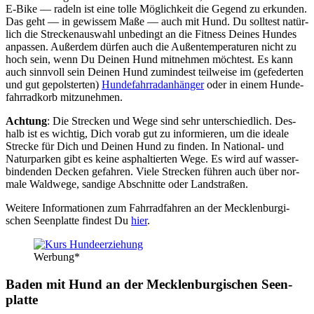
E‑Bike — radeln ist eine tol­le Mög­lich­keit die Gegend zu erkun­den.
Das geht — in gewis­sem Maße — auch mit Hund. Du soll­test natür­
lich die Stre­cken­aus­wahl unbe­dingt an die Fit­ness Dei­nes Hun­des
anpas­sen. Außer­dem dür­fen auch die Außen­tem­pe­ra­tu­ren nicht zu
hoch sein, wenn Du Dei­nen Hund mit­neh­men möch­test. Es kann
auch sinn­voll sein Dei­nen Hund zumin­dest teil­wei­se im (gefe­der­ten
und gut gepols­ter­ten)
Hun­de­fahr­rad­an­hän­ger
oder in einem Hun­de­
fahr­rad­korb mit­zu­neh­men.
Ach­tung
: Die Stre­cken und Wege sind sehr unter­schied­lich. Des­
halb ist es wich­tig, Dich vor­ab gut zu infor­mie­ren, um die idea­le
Stre­cke für Dich und Dei­nen Hund zu fin­den. In Natio­nal- und
Natur­par­ken gibt es kei­ne asphal­tier­ten Wege. Es wird auf was­ser­
bin­den­den Decken gefah­ren. Vie­le Stre­cken füh­ren auch über nor­
ma­le Wald­we­ge, san­di­ge Abschnit­te oder Land­stra­ßen.
Wei­te­re Infor­ma­tio­nen zum Fahr­rad­fah­ren an der Meck­len­bur­gi­
schen Seen­plat­te fin­dest Du
hier
.
Wer­bung*
Baden mit Hund an der Meck­len­bur­gi­schen Seen­
plat­te