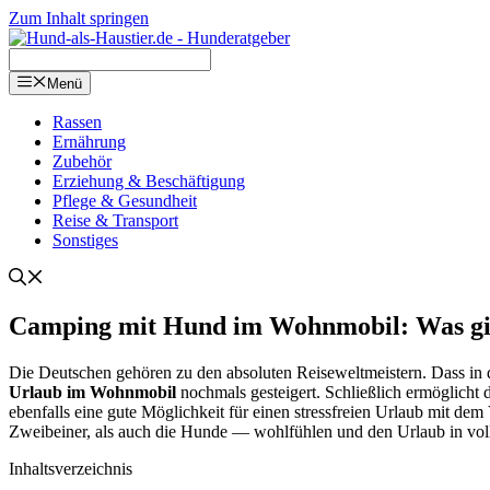
Zum Inhalt springen
Menü
Ras­sen
Ernäh­rung
Zube­hör
Erzie­hung & Beschäf­ti­gung
Pfle­ge & Gesund­heit
Rei­se & Trans­port
Sons­ti­ges
Cam­ping mit Hund im Wohn­mo­bil: Was gib
Die Deut­schen gehö­ren zu den abso­lu­ten Rei­se­welt­meis­tern. Dass in
Urlaub im Wohn­mo­bil
noch­mals gestei­gert. Schließ­lich ermög­licht 
eben­falls eine gute Mög­lich­keit für einen stress­frei­en Urlaub mit dem 
Zwei­bei­ner, als auch die Hun­de — wohl­füh­len und den Urlaub in vo
Inhalts­ver­zeich­nis