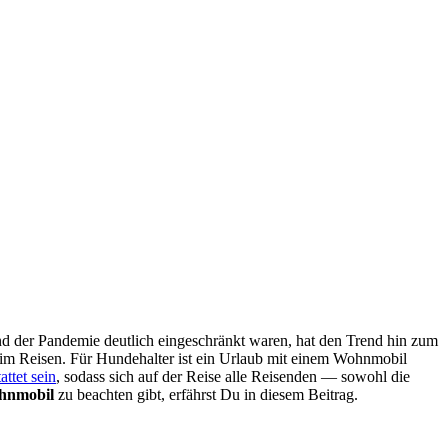
rund der Pan­de­mie deut­lich ein­ge­schränkt waren, hat den Trend hin zum
beim Rei­sen. Für Hun­de­hal­ter ist ein Urlaub mit einem Wohn­mo­bil
t­tet sein
, sodass sich auf der Rei­se alle Rei­sen­den — sowohl die
n­mo­bil
zu beach­ten gibt, erfährst Du in die­sem Bei­trag.