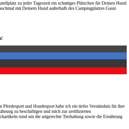
ell­platz zu jeder Tages­zeit ein schat­ti­ges Plätz­chen für Dei­nen Hund
l noch­mal mit Dei­nem Hund außer­halb des Cam­ping­plat­zes Gas­si
n!
m Pferdesport und Hundesport habe ich ein tiefes Verständnis für ihre
hrung zu beschäftigen und mich zur zertifizierten
hartikeln rund um die artgerechte Tierhaltung sowie die Ernährung