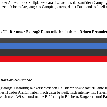
der Aus­wahl des Stell­plat­zes dar­auf zu ach­ten, dass auf dem Cam­ping­st
ll­plät­ze nah beim Aus­gang des Cam­ping­plat­zes, damit Du abends schnel
efällt Dir unser Bei­trag? Dann tei­le ihn doch mit Dei­nen Freun­de
Hund-als-Haustier.de
angjährige Erfahrung mit verschiedenen Haustieren sowie fast 20 Jahre i
nes Hundes Aragon haben mich dazu bewegt, mich intensiv mit Tierernä
le ich mein Wissen und meine Erfahrung in Büchern, Ratgebern und Fac