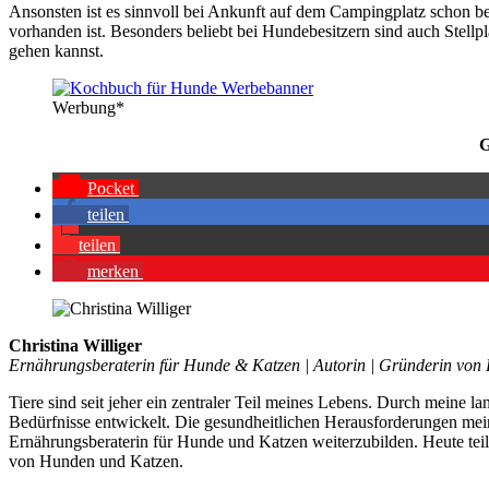
Ansons­ten ist es sinn­voll bei Ankunft auf dem Cam­ping­platz schon bei 
vor­han­den ist. Beson­ders beliebt bei Hun­de­be­sit­zern sind auch Ste
gehen kannst.
Wer­bung*
G
Pocket
tei­len
tei­len
mer­ken
Christina Williger
Ernährungsberaterin für Hunde & Katzen | Autorin | Gründerin von 
Tiere sind seit jeher ein zentraler Teil meines Lebens. Durch meine l
Bedürfnisse entwickelt. Die gesundheitlichen Herausforderungen mei
Ernährungsberaterin für Hunde und Katzen weiterzubilden. Heute tei
von Hunden und Katzen.