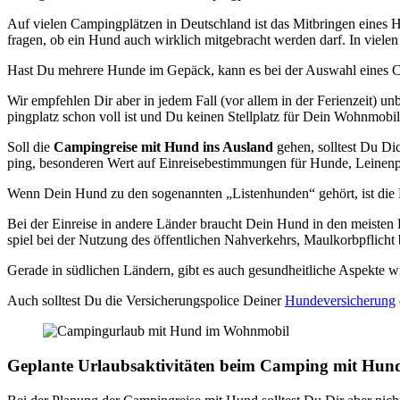
Auf vie­len Cam­ping­plät­zen in Deutsch­land ist das Mit­brin­gen eines 
fra­gen, ob ein Hund auch wirk­lich mit­ge­bracht wer­den darf. In vie­le
Hast Du meh­re­re Hun­de im Gepäck, kann es bei der Aus­wahl eines Cam­p
Wir emp­feh­len Dir aber in jedem Fall (vor allem in der Feri­en­zeit) unb
ping­platz schon voll ist und Du kei­nen Stell­platz für Dein Wohn­mo­b
Soll die
Cam­ping­rei­se mit Hund ins Aus­land
gehen, soll­test Du Dic
ping, beson­de­ren Wert auf Ein­rei­se­be­stim­mun­gen für Hun­de, Lei­nen­pf
Wenn Dein Hund zu den soge­nann­ten „Lis­ten­hun­den“ gehört, ist die E
Bei der Ein­rei­se in ande­re Län­der braucht Dein Hund in den meis­ten Fä
spiel bei der Nut­zung des öffent­li­chen Nah­ver­kehrs, Maul­korb­pflicht 
Gera­de in süd­li­chen Län­dern, gibt es auch gesund­heit­li­che Aspek­te w
Auch soll­test Du die Ver­si­che­rungs­po­li­ce Dei­ner
Hun­de­ver­si­che­rung
Geplan­te Urlaubs­ak­ti­vi­tä­ten beim Cam­ping mit Hun