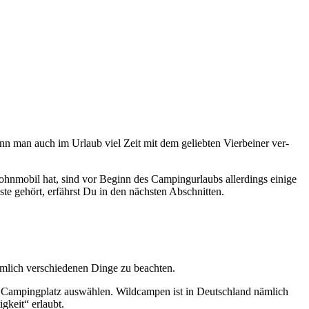
nn man auch im Urlaub viel Zeit mit dem gelieb­ten Vier­bei­ner ver­
­mo­bil hat, sind vor Beginn des Cam­ping­ur­laubs aller­dings eini­ge
s­te gehört, erfährst Du in den nächs­ten Abschnit­ten.
­lich ver­schie­de­nen Din­ge zu beach­ten.
 Cam­ping­platz aus­wäh­len. Wild­cam­pen ist in Deutsch­land näm­lich
ig­keit“ erlaubt.