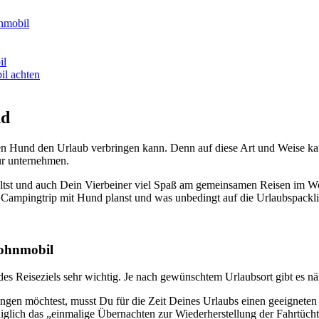
­mo­bil
il
l ach­ten
nd
en Hund den Urlaub ver­brin­gen kann. Denn auf die­se Art und Wei­se ka
ur unter­neh­men.
st und auch Dein Vier­bei­ner viel Spaß am gemein­sa­men Rei­sen im Wohn
en Cam­ping­trip mit Hund planst und was unbe­dingt auf die Urlaubs­pack­li
ohn­mo­bil
des Rei­se­ziels sehr wich­tig. Je nach gewünsch­tem Urlaubs­ort gibt es näm
in­gen möch­test, musst Du für die Zeit Dei­nes Urlaubs einen geeig­ne­ten
­lich das „ein­ma­li­ge Über­nach­ten zur Wie­der­her­stel­lung der Fahr­tüch­t