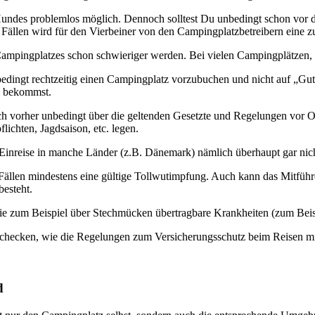
Hun­des pro­blem­los mög­lich. Den­noch soll­test Du unbe­dingt schon vor 
n Fäl­len wird für den Vier­bei­ner von den Cam­ping­platz­be­trei­bern ein
ing­plat­zes schon schwie­ri­ger wer­den. Bei vie­len Cam­ping­plät­zen, d
e­dingt recht­zei­tig einen Cam­ping­platz vor­zu­bu­chen und nicht auf „Gu
il bekommst.
h vor­her unbe­dingt über die gel­ten­den Gesetz­te und Rege­lun­gen vor Ort
lich­ten, Jagd­sai­son, etc. legen.
in­rei­se in man­che Län­der (z.B. Däne­mark) näm­lich über­haupt gar nic
l­len min­des­tens eine gül­ti­ge Toll­wut­imp­fung. Auch kann das Mit­füh­
besteht.
ie zum Bei­spiel über Stech­mü­cken über­trag­ba­re Krank­hei­ten (zum Bei­s
che­cken, wie die Rege­lun­gen zum Ver­si­che­rungs­schutz beim Rei­sen 
d