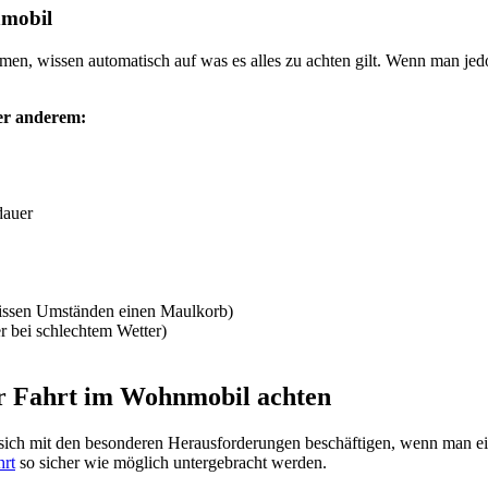
mo­bil
h­men, wis­sen auto­ma­tisch auf was es alles zu ach­ten gilt. Wenn man
er ande­rem:
dau­er
is­sen Umstän­den einen Maul­korb)
 bei schlech­tem Wet­ter)
r Fahrt im Wohn­mo­bil ach­ten
sich mit den beson­de­ren Her­aus­for­de­run­gen beschäf­ti­gen, wenn man 
hrt
so sicher wie mög­lich unter­ge­bracht wer­den.