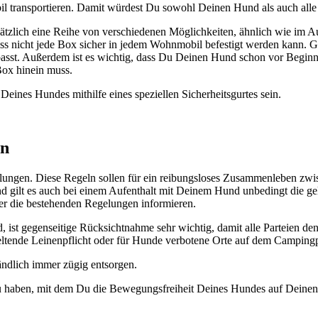
l trans­por­tie­ren. Damit wür­dest Du sowohl Dei­nen Hund als auch alle 
tz­lich eine Rei­he von ver­schie­de­nen Mög­lich­kei­ten, ähn­lich wie im 
ass nicht jede Box sicher in jedem Wohn­mo­bil befes­tigt wer­den kann. G
ein­passt. Außer­dem ist es wich­tig, dass Du Dei­nen Hund schon vor Beg
Box hin­ein muss.
­nes Hun­des mit­hil­fe eines spe­zi­el­len Sicher­heits­gur­tes sein.
en
n­gen. Die­se Regeln sol­len für ein rei­bungs­lo­ses Zusam­men­le­ben zwi
nd gilt es auch bei einem Auf­ent­halt mit Dei­nem Hund unbe­dingt die gel
r die bestehen­den Rege­lun­gen infor­mie­ren.
t gegen­sei­ti­ge Rück­sicht­nah­me sehr wich­tig, damit alle Par­tei­en d
en­de Lei­nen­pflicht oder für Hun­de ver­bo­te­ne Orte auf dem Cam­ping­p
ständ­lich immer zügig ent­sor­gen.
zu haben, mit dem Du die Bewe­gungs­frei­heit Dei­nes Hun­des auf Dei­nen