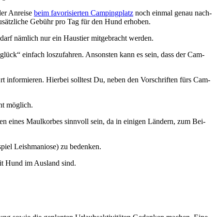
der Anrei­se
beim favo­ri­sier­ten Cam­ping­platz
noch ein­mal genau nach­
e zusätz­li­che Gebühr pro Tag für den Hund erho­ben.
arf näm­lich nur ein Haus­tier mit­ge­bracht wer­den.
t­glück“ ein­fach los­zu­fah­ren. Ansons­ten kann es sein, dass der Cam­
 infor­mie­ren. Hier­bei soll­test Du, neben den Vor­schrif­ten fürs Cam­
ht mög­lich.
ren eines Maul­kor­bes sinn­voll sein, da in eini­gen Län­dern, zum Bei­
piel Leish­ma­ni­o­se) zu beden­ken.
mit Hund im Aus­land sind.