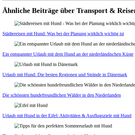
Ähnliche Beiträge über Transport & Reis
Städ­te­rei­sen mit Hund: Was bei der Pla­nung wirk­lich wich­tig ist
Ein ent­spann­ter Urlaub mit dem Hund an der nie­der­län­di­schen Küs­te
Urlaub mit Hund: Die bes­ten Regio­nen und Strän­de in Däne­mark
Die schöns­ten hun­de­freund­li­chen Wäl­der in den Nie­der­lan­den
Urlaub mit Hund in der Eifel: Akti­vi­tä­ten & Aus­flugs­zie­le mit Hund