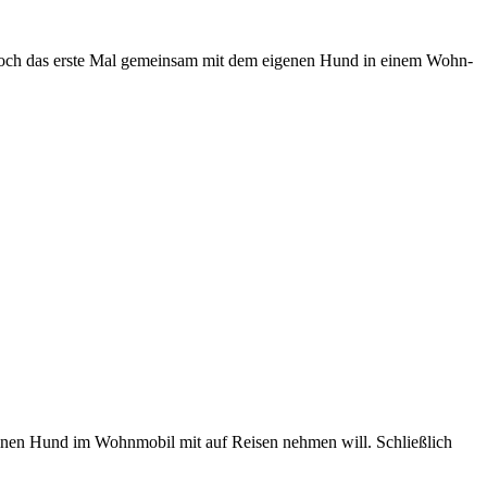
 jedoch das ers­te Mal gemein­sam mit dem eige­nen Hund in einem Wohn­
einen Hund im Wohn­mo­bil mit auf Rei­sen neh­men will. Schließ­lich