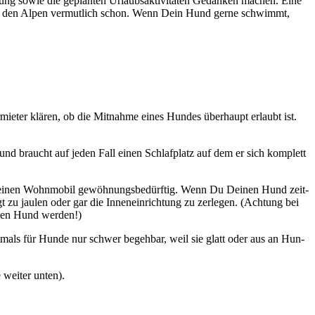
ung sowie die geplan­ten Urlaubs­ak­ti­vi­tä­ten Gedan­ken machen. Eine
 den Alpen ver­mut­lich schon. Wenn Dein Hund ger­ne schwimmt,
­ter klä­ren, ob die Mit­nah­me eines Hun­des über­haupt erlaubt ist.
und braucht auf jeden Fall einen Schlaf­platz auf dem er sich kom­plett
lei­nen Wohn­mo­bil gewöh­nungs­be­dürf­tig. Wenn Du Dei­nen Hund zeit­
u jau­len oder gar die Innen­ein­rich­tung zu zer­le­gen. (Ach­tung bei
­nen Hund wer­den!)
t­mals für Hun­de nur schwer begeh­bar, weil sie glatt oder aus an Hun­
 wei­ter unten).