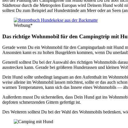
Bei der Pla­nung der Cam­ping­rei­se mit Hund soll­test Du Dir aber nich
Städ­te­tour durch die Metro­po­len Euro­pas wird Dei­nem Hund wohl nic
soll­test Du zum Bei­spiel auf Hun­de­strän­de am Meer oder an Seen (an
Wer­bung*
Das rich­ti­ge Wohn­mo­bil für den Cam­ping­trip mit H
Gera­de wenn Du ein Wohn­mo­bil für den Cam­ping­ur­laub mit Hund mie­t
Ansons­ten kann es zu hohen Bus­gel­dern kom­men, wenn Du uner­lau
Gene­rell soll­test Du bei der Aus­wahl des rich­ti­gen Wohn­mo­bils da
aus­stre­cken kann. Gera­de bei grö­ße­ren Hun­de­ras­sen und klei­nen Woh
Dein Hund soll­te unbe­dingt lang­sam an den Auf­ent­halt im Wohn­mo­b
wei­se allei­ne im Wohn­mo­bil las­sen möch­test, soll­te er das auch sch
war­men Tem­pe­ra­tu­ren, kann sich das Inne­re eines Wohn­mo­bils — äh
Außer­dem musst Du sicher­stel­len, dass Dein Hund gut ins Wohn­mo­bil 
de­pfo­ten schmer­zen­den Git­tern gefer­tigt ist.
Des Wei­te­ren soll­test Du bei der Wahl des Wohn­mo­bils beden­ken, wie