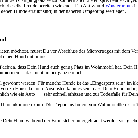
t nur den Cam­ping­platz selbst, son­dern auch die ent­spre­chen­de Umge­b
ht die­sel­be Freu­de berei­ten wie euch. Ein Aktiv- und
Wan­der­ur­laub
in
 denen Hun­de erlaubt sind) in der nähe­ren Umge­bung wert­le­gen.
und
en möch­test, musst Du vor Abschluss des Miet­ver­tra­ges mit dem Ver­mie
bt einen Hund mit­nimmst.
r­auf ach­ten, dass Dein Hund auch genug Platz im Wohn­mo­bil hat. Dein H
n­mo­bi­len ist das nicht immer ganz ein­fach.
il gewöhnt wer­den. Für man­che Hun­de ist das „Ein­ge­sperrt sein“ im k
on von zu Hau­se ken­nen. Ansons­ten kann es sein, dass Dein Hund anfängt z
n­lich wie ein Auto — sehr schnell erhit­zen und zur Todes­fal­le für Dei
hin­ein­kom­men kann. Die Trep­pe ins Inne­re von Wohn­mo­bi­li­en ist of
 Dein Hund wäh­rend der Fahrt sicher unter­ge­bracht wer­den soll (sie­he