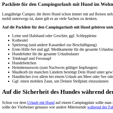
Pack­lis­te für den Cam­ping­ur­laub mit Hund im Wohn­
Lang­jäh­ri­ge Cam­per, die ihren Hund schon immer mit auf Rei­sen ne
mo­bil unter­wegs ist, dann gilt es an vie­le Sachen zu den­ken.
Auf die Pack­lis­te für den Cam­ping­ur­laub mit Hund gehö­ren unt
Lei­ne und Hals­band oder Geschirr, ggf. Schlepp­lei­ne
Kot­beu­tel
Spiel­zeug (und ande­re Kau­ar­ti­kel zur Beschäf­ti­gung)
Ers­te-Hil­fe-Set und ggf. Medi­ka­men­te für die gesam­te Urlaubs­
Hun­de­fut­ter für die gesam­te Urlaubs­dau­er
Trink­napf und Fress­napf
Hun­de­bett­chen
Heim­tier­aus­weis (zum Nach­weis gül­ti­ger Imp­fun­gen)
Maul­korb (in man­chen Län­dern benö­tigt Dein Hund unter gew
Hand­tü­cher (vor allem bei einem Urlaub am Meer oder See oder
Ggf. einen mobi­len Zaun, um Dei­nen Stell­platz ein­zu­zäu­nen
Auf die Sicher­heit des Hun­des wäh­rend de
Schon vor dem
Urlaub mit Hund
auf einem Cam­ping­platz soll­te man 
soll­te der Vier­bei­ner genau­so wie ande­re Mit­rei­sen­de
wäh­rend der Fa