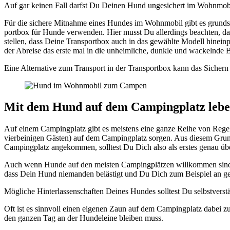
Auf gar kei­nen Fall darfst Du Dei­nen Hund unge­si­chert im Wohn­mo­bi
Für die siche­re Mit­nah­me eines Hun­des im Wohn­mo­bil gibt es grund­sä
port­box für Hun­de ver­wen­den. Hier musst Du aller­dings beach­ten, d
stel­len, dass Dei­ne Trans­port­box auch in das gewähl­te Modell hin­
der Abrei­se das ers­te mal in die unheim­li­che, dunk­le und wackeln­de 
Eine Alter­na­ti­ve zum Trans­port in der Trans­port­box kann das Sichern Dei
Mit dem Hund auf dem Cam­ping­platz leb
Auf einem Cam­ping­platz gibt es meis­tens eine gan­ze Rei­he von Rege­lu
vier­bei­ni­gen Gäs­ten) auf dem Cam­ping­platz sor­gen. Aus die­sem Gru
Cam­ping­platz ange­kom­men, soll­test Du Dich also als ers­tes genau übe
Auch wenn Hun­de auf den meis­ten Cam­ping­plät­zen will­kom­men sind, is
dass Dein Hund nie­man­den beläs­tigt und Du Dich zum Bei­spiel an gel­t
Mög­li­che Hin­ter­las­sen­schaf­ten Dei­nes Hun­des soll­test Du selbst­ver­
Oft ist es sinn­voll einen eige­nen Zaun auf dem Cam­ping­platz dabei 
den gan­zen Tag an der Hun­de­lei­ne blei­ben muss.