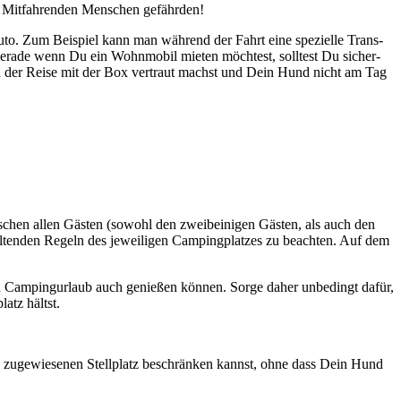
Mit­fah­ren­den Men­schen gefähr­den!
Auto. Zum Bei­spiel kann man wäh­rend der Fahrt eine spe­zi­el­le Trans­
era­de wenn Du ein Wohn­mo­bil mie­ten möch­test, soll­test Du sicher­
inn der Rei­se mit der Box ver­traut machst und Dein Hund nicht am Tag
­schen allen Gäs­ten (sowohl den zwei­bei­ni­gen Gäs­ten, als auch den
­ten­den Regeln des jewei­li­gen Cam­ping­plat­zes zu beach­ten. Auf dem
en Cam­ping­ur­laub auch genie­ßen kön­nen. Sor­ge daher unbe­dingt dafür,
latz hältst.
 zuge­wie­se­nen Stell­platz beschrän­ken kannst, ohne dass Dein Hund