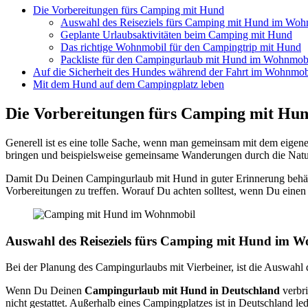
Die Vor­be­rei­tun­gen fürs Cam­ping mit Hund
Aus­wahl des Rei­se­ziels fürs Cam­ping mit Hund im Wohn
Geplan­te Urlaubs­ak­ti­vi­tä­ten beim Cam­ping mit Hund
Das rich­ti­ge Wohn­mo­bil für den Cam­ping­trip mit Hund
Pack­lis­te für den Cam­ping­ur­laub mit Hund im Wohn­mo­b
Auf die Sicher­heit des Hun­des wäh­rend der Fahrt im Wohn­mo­bi
Mit dem Hund auf dem Cam­ping­platz leben
Die Vor­be­rei­tun­gen fürs Cam­ping mit Hu
Gene­rell ist es eine tol­le Sache, wenn man gemein­sam mit dem eige­n
brin­gen und bei­spiels­wei­se gemein­sa­me Wan­de­run­gen durch die Nat
Damit Du Dei­nen Cam­ping­ur­laub mit Hund in guter Erin­ne­rung behält
Vor­be­rei­tun­gen zu tref­fen. Wor­auf Du ach­ten soll­test, wenn Du ein
Aus­wahl des Rei­se­ziels fürs Cam­ping mit Hund im W
Bei der Pla­nung des Cam­ping­ur­laubs mit Vier­bei­ner, ist die Aus­wahl 
Wenn Du Dei­nen
Cam­ping­ur­laub mit Hund in Deutsch­land
ver­br
nicht gestat­tet. Außer­halb eines Cam­ping­plat­zes ist in Deutsch­land ledig