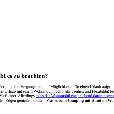
t es zu beach­ten?
 der jün­ge­ren Ver­gan­gen­heit die Mög­lich­kei­ten für einen Urlaub auf­g
der Urlaub mit einem Wohn­mo­bil noch mehr Frei­heit und Fle­xi­bi­li­tät 
Vier­bei­ner. Aller­dings
muss das Wohn­mo­bil ent­spre­chend dafür aus­ge­sta
l­len Zügen genie­ßen kön­nen. Was es beim
Cam­ping mit Hund im Woh