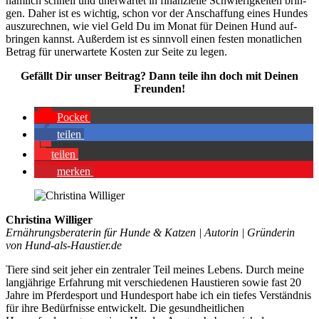
näm­lich schnell und uner­war­tet in finan­zi­el­le Schwie­rig­kei­ten brin­
gen. Daher ist es wich­tig, schon vor der Anschaf­fung eines Hun­des
aus­zu­rech­nen, wie viel Geld Du im Monat für Dei­nen Hund auf­
brin­gen kannst. Außer­dem ist es sinn­voll einen fes­ten monat­li­chen
Betrag für uner­war­te­te Kos­ten zur Sei­te zu legen.
Gefällt Dir unser Bei­trag? Dann tei­le ihn doch mit Dei­nen
Freun­den!
Pocket
tei­len
tei­len
mer­ken
Christina Williger
Ernährungsberaterin für Hunde & Katzen | Autorin | Gründerin
von Hund-als-Haustier.de
Tiere sind seit jeher ein zentraler Teil meines Lebens. Durch meine
langjährige Erfahrung mit verschiedenen Haustieren sowie fast 20
Jahre im Pferdesport und Hundesport habe ich ein tiefes Verständnis
für ihre Bedürfnisse entwickelt. Die gesundheitlichen