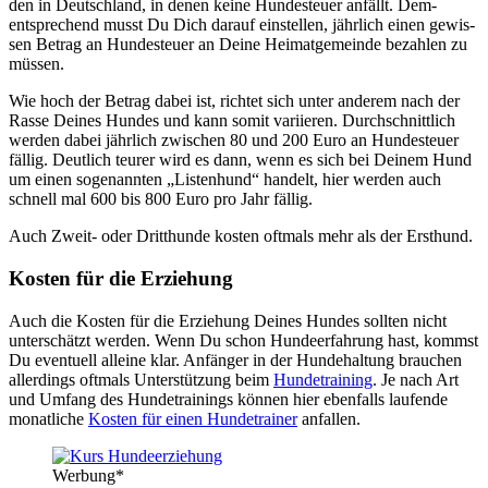
den in Deutsch­land, in denen kei­ne Hun­de­steu­er anfällt. Dem­
entspre­chend musst Du Dich dar­auf ein­stel­len, jähr­lich einen gewis­
sen Betrag an Hun­de­steu­er an Dei­ne Hei­mat­ge­mein­de bezah­len zu
müs­sen.
Wie hoch der Betrag dabei ist, rich­tet sich unter ande­rem nach der
Ras­se Dei­nes Hun­des und kann somit vari­ie­ren. Durch­schnitt­lich
wer­den dabei jähr­lich zwi­schen 80 und 200 Euro an Hun­de­steu­er
fäl­lig. Deut­lich teu­rer wird es dann, wenn es sich bei Dei­nem Hund
um einen soge­nann­ten „Lis­ten­hund“ han­delt, hier wer­den auch
schnell mal 600 bis 800 Euro pro Jahr fäl­lig.
Auch Zweit- oder Dritt­hun­de kos­ten oft­mals mehr als der Erst­hund.
Kos­ten für die Erzie­hung
Auch die Kos­ten für die Erzie­hung Dei­nes Hun­des soll­ten nicht
unter­schätzt wer­den. Wenn Du schon Hun­de­er­fah­rung hast, kommst
Du even­tu­ell allei­ne klar. Anfän­ger in der Hun­de­hal­tung brau­chen
aller­dings oft­mals Unter­stüt­zung beim
Hun­de­trai­ning
. Je nach Art
und Umfang des Hun­de­trai­nings kön­nen hier eben­falls lau­fen­de
monat­li­che
Kos­ten für einen Hun­de­trai­ner
anfal­len.
Wer­bung*