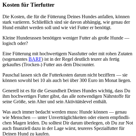
Kos­ten für Tier­fut­ter
Die Kos­ten, die für die Füt­te­rung Dei­nes Hun­des anfal­len, kön­nen
stark vari­ie­ren. Schließ­lich sind sie davon abhän­gig, wie genau der
Hund ernährt wer­den soll und wie viel Fut­ter er benö­tigt.
Klei­ne Hun­de­ras­sen benö­ti­gen weni­ger Fut­ter als gro­ße Hun­de —
logisch oder?
Eine Füt­te­rung mit hoch­wer­ti­gem Nass­fut­ter oder mit rohen Zuta­ten
(soge­nann­tes
BARF
) ist in der Regel deut­lich teu­rer als fer­tig
gekauf­tes (Tro­cken-) Fut­ter aus dem Dis­coun­ter.
Pau­schal las­sen sich die Fut­ter­kos­ten dar­um nicht bezif­fern — sie
kön­nen sowohl bei 10 als auch bei über 300 Euro im Monat lie­gen.
Gene­rell ist es für die Gesund­heit Dei­nes Hun­des wich­tig, dass Du
ihm hoch­wer­ti­ges Fut­ter gibst, das alle not­wen­di­gen Nähr­stof­fe für
sei­ne Grö­ße, sein Alter und sein Akti­vi­täts­le­vel ent­hält.
Was auch immer bedacht wer­den muss: Hun­de kön­nen — genau
wie Men­schen — unter Unver­träg­lich­kei­ten oder einem emp­find­li­
chen Magen lei­den. Du soll­test Dir dar­um über­le­gen, ob Du zur Not
auch finan­zi­ell dazu in der Lage wärst, teu­re­res Spe­zi­al­fut­ter für
Dei­nen Hund zu kau­fen.