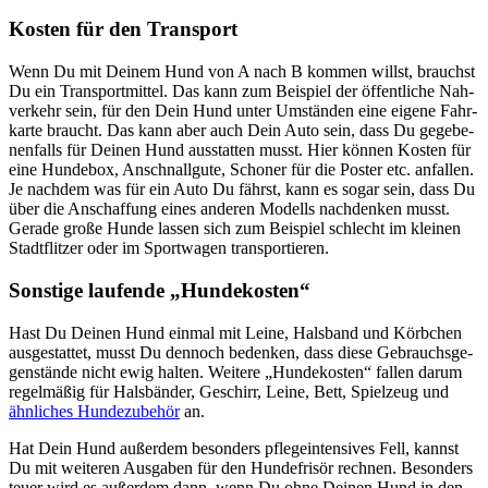
Kos­ten für den Trans­port
Wenn Du mit Dei­nem Hund von A nach B kom­men willst, brauchst
Du ein Trans­port­mit­tel. Das kann zum Bei­spiel der öffent­li­che Nah­
ver­kehr sein, für den Dein Hund unter Umstän­den eine eige­ne Fahr­
kar­te braucht. Das kann aber auch Dein Auto sein, dass Du gege­be­
nen­falls für Dei­nen Hund aus­stat­ten musst. Hier kön­nen Kos­ten für
eine Hun­de­box, Anschnall­gu­te, Scho­ner für die Pos­ter etc. anfal­len.
Je nach­dem was für ein Auto Du fährst, kann es sogar sein, dass Du
über die Anschaf­fung eines ande­ren Modells nach­den­ken musst.
Gera­de gro­ße Hun­de las­sen sich zum Bei­spiel schlecht im klei­nen
Stadt­flit­zer oder im Sport­wa­gen trans­por­tie­ren.
Sons­ti­ge lau­fen­de „Hun­de­kos­ten“
Hast Du Dei­nen Hund ein­mal mit Lei­ne, Hals­band und Körb­chen
aus­ge­stat­tet, musst Du den­noch beden­ken, dass die­se Gebrauchs­ge­
gen­stän­de nicht ewig hal­ten. Wei­te­re „Hun­de­kos­ten“ fal­len dar­um
regel­mä­ßig für Hals­bän­der, Geschirr, Lei­ne, Bett, Spiel­zeug und
ähn­li­ches Hun­de­zu­be­hör
an.
Hat Dein Hund außer­dem beson­ders pfle­ge­inten­si­ves Fell, kannst
Du mit wei­te­ren Aus­ga­ben für den Hun­de­fri­sör rech­nen. Beson­ders
teu­er wird es außer­dem dann, wenn Du ohne Dei­nen Hund in den