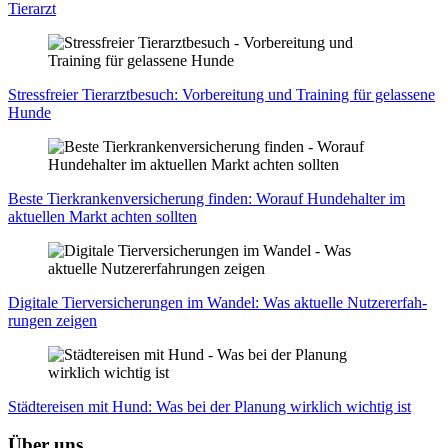
Tier­arzt
Stress­frei­er Tier­arzt­be­such: Vor­be­rei­tung und Trai­ning für gelas­se­ne
Hun­de
Bes­te Tier­kran­ken­ver­si­che­rung fin­den: Wor­auf Hun­de­hal­ter im
aktu­el­len Markt ach­ten soll­ten
Digi­ta­le Tier­ver­si­che­run­gen im Wan­del: Was aktu­el­le Nut­zer­er­fah­
run­gen zei­gen
Städ­te­rei­sen mit Hund: Was bei der Pla­nung wirk­lich wich­tig ist
Über uns