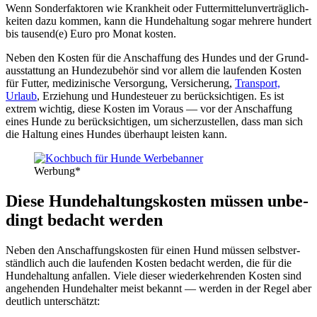
Wenn Son­der­fak­to­ren wie Krank­heit oder Fut­ter­mit­tel­un­ver­träg­lich­
kei­ten dazu kom­men, kann die Hun­de­hal­tung sogar meh­re­re hun­dert
bis tausend(e) Euro pro Monat kos­ten.
Neben den Kos­ten für die Anschaf­fung des Hun­des und der Grund­
aus­stat­tung an Hun­de­zu­be­hör sind vor allem die lau­fen­den Kos­ten
für Fut­ter, medi­zi­ni­sche Ver­sor­gung, Ver­si­che­rung,
Trans­port,
Urlaub
, Erzie­hung und Hun­de­steu­er zu berück­sich­ti­gen. Es ist
extrem wich­tig, die­se Kos­ten im Vor­aus — vor der Anschaf­fung
eines Hun­de zu berück­sich­ti­gen, um sicher­zu­stel­len, dass man sich
die Hal­tung eines Hun­des über­haupt leis­ten kann.
Wer­bung*
Die­se Hun­de­hal­tungs­kos­ten müs­sen unbe­
dingt bedacht wer­den
Neben den Anschaf­fungs­kos­ten für einen Hund müs­sen selbst­ver­
ständ­lich auch die lau­fen­den Kos­ten bedacht wer­den, die für die
Hun­de­hal­tung anfal­len. Vie­le die­ser wie­der­keh­ren­den Kos­ten sind
ange­hen­den Hun­de­hal­ter meist bekannt — wer­den in der Regel aber
deut­lich unter­schätzt: