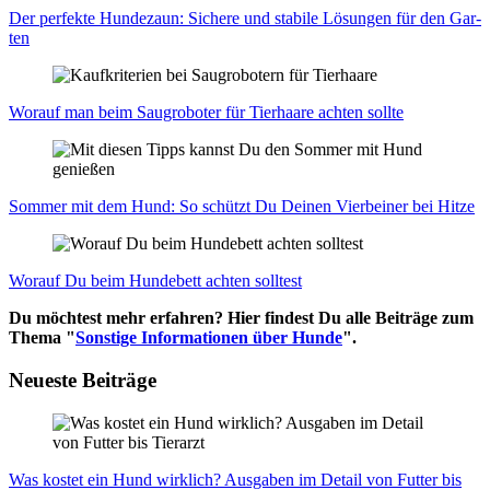
Der per­fek­te Hun­de­zaun: Siche­re und sta­bi­le Lösun­gen für den Gar­
ten
Wor­auf man beim Saug­ro­bo­ter für Tier­haa­re ach­ten soll­te
Som­mer mit dem Hund: So schützt Du Dei­nen Vier­bei­ner bei Hit­ze
Wor­auf Du beim Hun­de­bett ach­ten soll­test
Du möchtest mehr erfahren? Hier findest Du alle Beiträge zum
Thema "
Sonstige Informationen über Hunde
".
Neueste Beiträge
Was kos­tet ein Hund wirk­lich? Aus­ga­ben im Detail von Fut­ter bis