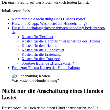
Dir einen Freund auf vier Pfo­ten wirk­lich leis­ten kannst.
Inhalts­ver­zeich­nis
Nicht nur die Anschaf­fung eines Hun­des kos­tet
Kurz und Knapp: Was kos­tet die Hun­de­hal­tung?
Die­se Hun­de­hal­tungs­kos­ten müs­sen unbe­dingt bedacht wer­
den
Kos­ten für Tier­fut­ter
Kos­ten für die Haft­pflicht­ver­si­che­rung des Hun­des
Kos­ten für den Tier­arzt
Kos­ten für die Hun­de­steu­er
Kos­ten für die Erzie­hung
Kos­ten für den Trans­port
Sons­ti­ge lau­fen­de „Hun­de­kos­ten“
Fazit zum The­ma Kos­ten der Hun­de­hal­tung
Was kos­tet die Hun­de­hal­tung?
Nicht nur die Anschaf­fung eines Hun­des
kos­tet
Ent­schei­dest Du Dich dafür, einen Hund anzu­schaf­fen, ist Dir