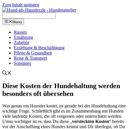
Zum Inhalt springen
Menü
Ras­sen
Ernäh­rung
Zube­hör
Erzie­hung & Beschäf­ti­gung
Pfle­ge & Gesund­heit
Rei­se & Trans­port
Sons­ti­ges
Die­se Kos­ten der Hun­de­hal­tung wer­den
beson­ders oft über­se­hen
Was genau ein Haus­tier kos­tet, ist gera­de bei der Hun­de­hal­tung eine
wich­ti­ge Fra­ge. Schließ­lich gibt es im Zusam­men­hang mit Hun­den
vie­le lau­fen­de Kos­ten, die oft ver­ges­sen oder unter­schätzt wer­den.
Umso wich­ti­ger ist es, dass Du die­se „
ver­steck­ten Kos­ten
“ bereits
vor der Anschaf­fung eines Hun­des kennst und Dir über­legst, ob Du