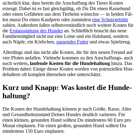
sicher­lich klar, dass bereits die Anschaf­fung des Tie­res Kos­ten
erzeugt. Dabei ist es fast gleich­gül­tig, ob Du Dir einen Ras­se­hund
oder einen Gefähr­ten aus dem Tier­heim wünschst — in bei­den Fäl­
len musst Du einen Kauf­preis oder zumin­dest
eine Schutz­ge­bühr
zah­len. Außer­dem fal­len selbst­ver­ständ­lich noch wei­te­re Kos­ten für
die
Erst­aus­stat­tung des Hun­des
an. Schließ­lich braucht das neue
Fami­li­en­mit­glied nicht nur eine Lei­ne und ein Hals­band, son­dern
auch Näp­fe, ein Körb­chen,
pas­sen­des Fut­ter
und etwas Spiel­zeug.
Aller­dings sind das nicht alle Kos­ten, die für den neu­en Freund auf
vier Pfo­ten anfal­len. Viel­mehr kom­men zu den Anschaf­fungs- auch
noch wei­te­re
, lau­fen­de Kos­ten für die Hun­de­hal­tung
hin­zu. Das
Pro­blem dabei: Eini­ge die­ser Kos­ten wer­den von poten­zi­el­len Hun­
de­hal­tern oft kom­plett über­se­hen oder unter­schätzt.
Kurz und Knapp: Was kos­tet die Hun­de­
hal­tung?
Die Kos­ten der Hun­de­hal­tung kön­nen je nach Grö­ße, Ras­se, Alter
und Gesund­heits­zu­stand Dei­nes Hun­des deut­lich vari­ie­ren. Für
einen klei­nen, gesun­den Hund soll­test Du min­des­tens 60 Euro pro
Monat ein­pla­nen. Für einen gro­ßen, gesun­den Hund soll­test Du
min­des­tens 150 Euro ein­pla­nen.