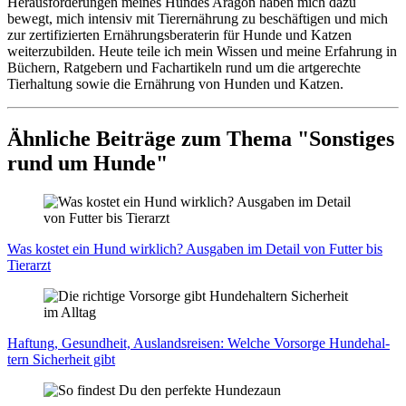
Herausforderungen meines Hundes Aragon haben mich dazu
bewegt, mich intensiv mit Tierernährung zu beschäftigen und mich
zur zertifizierten Ernährungsberaterin für Hunde und Katzen
weiterzubilden. Heute teile ich mein Wissen und meine Erfahrung in
Büchern, Ratgebern und Fachartikeln rund um die artgerechte
Tierhaltung sowie die Ernährung von Hunden und Katzen.
Ähnliche Beiträge zum Thema "Sonstiges
rund um Hunde"
Was kos­tet ein Hund wirk­lich? Aus­ga­ben im Detail von Fut­ter bis
Tier­arzt
Haf­tung, Gesund­heit, Aus­lands­rei­sen: Wel­che Vor­sor­ge Hun­de­hal­
tern Sicher­heit gibt