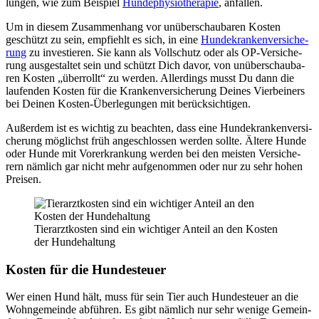
lun­gen, wie zum Bei­spiel
Hun­de­phy­sio­the­ra­pie
, anfal­len.
Um in die­sem Zusam­men­hang vor unüber­schau­ba­ren Kos­ten
geschützt zu sein, emp­fiehlt es sich, in eine
Hun­de­kran­ken­ver­si­che­
rung
zu inves­tie­ren. Sie kann als Voll­schutz oder als OP-Ver­si­che­
rung aus­ge­stal­tet sein und schützt Dich davor, von unüber­schau­ba­
ren Kos­ten „über­rollt“ zu wer­den. Aller­dings musst Du dann die
lau­fen­den Kos­ten für die Kran­ken­ver­si­che­rung Dei­nes Vier­bei­ners
bei Dei­nen Kos­ten-Über­le­gun­gen mit berück­sich­ti­gen.
Außer­dem ist es wich­tig zu beach­ten, dass eine Hun­de­kran­ken­ver­si­
che­rung mög­lichst früh ange­schlos­sen wer­den soll­te. Älte­re Hun­de
oder Hun­de mit Vor­er­kran­kung wer­den bei den meis­ten Ver­si­che­
rern näm­lich gar nicht mehr auf­ge­nom­men oder nur zu sehr hohen
Prei­sen.
Tier­arzt­kos­ten sind ein wich­ti­ger Anteil an den Kos­ten
der Hun­de­hal­tung
Kos­ten für die Hun­de­steu­er
Wer einen Hund hält, muss für sein Tier auch Hun­de­steu­er an die
Wohn­ge­mein­de abfüh­ren. Es gibt näm­lich nur sehr weni­ge Gemein­