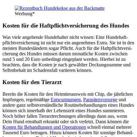
Wer­bung*
Kos­ten für die Haft­pflicht­ver­si­che­rung des Hun­des
Was vie­le ange­hen­de Hun­de­hal­ter nicht wis­sen: Eine Hun­de­haft­
pflicht­ver­si­che­rung ist nicht nur ein ange­neh­mes Extra. Sie ist in den
meis­ten Bun­des­län­dern sogar Pflicht. Auch für die Haft­pflicht­ver­si­
che­rung des Hun­des müs­sen dar­um monat­li­che Kos­ten zwi­schen
rund 5 und 20 Euro unbe­dingt ein­ge­plant wer­den. Hier­bei ist zu
beach­ten, dass die Kos­ten je nach gewähl­ter Deckungs­sum­me und
Selbst­be­halt im Scha­dens­fall vari­ie­ren kön­nen.
Kos­ten für den Tier­arzt
Bereits die Kos­ten für den Heim­tier­aus­weis mit Chip, die jähr­li­chen
Imp­fun­gen, regel­mä­ßi­ge
Ent­wur­mun­gen
,
Para­si­ten­vor­sor­ge
und
ande­re ganz selbst­ver­ständ­li­che Rou­ti­ne­be­hand­lun­gen eines Hun­des
kön­nen sich inner­halb der Lebens­zeit eines Hun­des sum­mie­ren.
Noch höher fal­len Tier­arzt­rech­nun­gen aller­dings dann aus, wenn
Dein Hund ernst­haft erkrankt oder sich ver­letzt. Dann kön­nen die
Kos­ten für Behand­lun­gen und Ope­ra­tio­nen
schnell ein­mal meh­re­re
Tau­send Euro betra­gen. Hin­zu kön­nen Kos­ten für sons­ti­ge Behand­