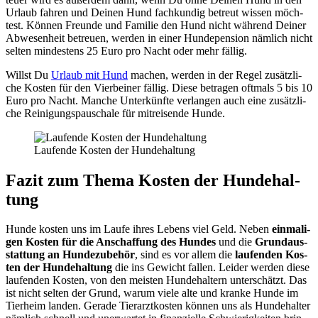
Urlaub fah­ren und Dei­nen Hund fach­kun­dig betreut wis­sen möch­
test. Kön­nen Freun­de und Fami­lie den Hund nicht wäh­rend Dei­ner
Abwe­sen­heit betreu­en, wer­den in einer Hun­de­pen­si­on näm­lich nicht
sel­ten min­des­tens 25 Euro pro Nacht oder mehr fäl­lig.
Willst Du
Urlaub mit Hund
machen, wer­den in der Regel zusätz­li­
che Kos­ten für den Vier­bei­ner fäl­lig. Die­se betra­gen oft­mals 5 bis 10
Euro pro Nacht. Man­che Unter­künf­te ver­lan­gen auch eine zusätz­li­
che Rei­ni­gungs­pau­scha­le für mit­rei­sen­de Hun­de.
Lau­fen­de Kos­ten der Hun­de­hal­tung
Fazit zum The­ma Kos­ten der Hun­de­hal­
tung
Hun­de kos­ten uns im Lau­fe ihres Lebens viel Geld. Neben
ein­ma­li­
gen Kos­ten für die Anschaf­fung des Hun­des
und die
Grund­aus­
stat­tung an Hun­de­zu­be­hör
, sind es vor allem die
lau­fen­den Kos­
ten der Hun­de­hal­tung
die ins Gewicht fal­len. Lei­der wer­den die­se
lau­fen­den Kos­ten, von den meis­ten Hun­de­hal­tern unter­schätzt. Das
ist nicht sel­ten der Grund, war­um vie­le alte und kran­ke Hun­de im
Tier­heim lan­den. Gera­de Tier­arzt­kos­ten kön­nen uns als Hun­de­hal­ter