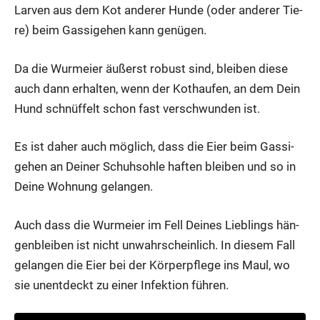
Lar­ven aus dem Kot ande­rer Hun­de (oder ande­rer Tie­
re) beim Gas­si­ge­hen kann genü­gen.
Da die Wurm­ei­er äußerst robust sind, blei­ben die­se
auch dann erhal­ten, wenn der Kot­hau­fen, an dem Dein
Hund schnüf­felt schon fast ver­schwun­den ist.
Es ist daher auch mög­lich, dass die Eier beim Gas­si­
ge­hen an Dei­ner Schuh­soh­le haf­ten blei­ben und so in
Dei­ne Woh­nung gelan­gen.
Auch dass die Wurm­ei­er im Fell Dei­nes Lieb­lings hän­
gen­blei­ben ist nicht unwahr­schein­lich. In die­sem Fall
gelan­gen die Eier bei der Kör­per­pfle­ge ins Maul, wo
sie unent­deckt zu einer Infek­ti­on füh­ren.