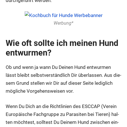
durch­ge­führt wer­den.
Wer­bung*
Wie oft soll­te ich mei­nen Hund
ent­wur­men?
Ob und wenn ja wann Du Dei­nen Hund ent­wur­men
lässt bleibt selbst­ver­ständ­lich Dir über­las­sen. Aus die­
sem Grund stel­len wir Dir auf die­ser Sei­te ledig­lich
mög­li­che Vor­ge­hens­wei­sen vor.
Wenn Du Dich an die Richt­li­ni­en des ESCCAP (Ver­ein
Euro­päi­sche Fach­grup­pe zu Para­si­ten bei Tie­ren) hal­
ten möch­test, soll­test Du Dei­nem Hund zwi­schen ein-