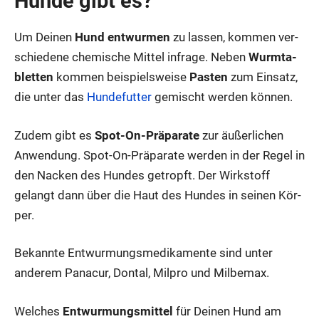
Hun­de gibt es?
Um Dei­nen
Hund ent­wur­men
zu las­sen, kom­men ver­
schie­de­ne che­mi­sche Mit­tel infra­ge. Neben
Wurm­ta­
blet­ten
kom­men bei­spiels­wei­se
Pas­ten
zum Ein­satz,
die unter das
Hun­de­fut­ter
gemischt wer­den kön­nen.
Zudem gibt es
Spot-On-Prä­pa­ra­te
zur äußer­li­chen
Anwen­dung. Spot-On-Prä­pa­ra­te wer­den in der Regel in
den Nacken des Hun­des getropft. Der Wirk­stoff
gelangt dann über die Haut des Hun­des in sei­nen Kör­
per.
Bekann­te Ent­wur­mungs­me­di­ka­men­te sind unter
ande­rem Pana­cur, Don­tal, Mil­pro und Mil­be­max.
Wel­ches
Ent­wur­mungs­mit­tel
für Dei­nen Hund am