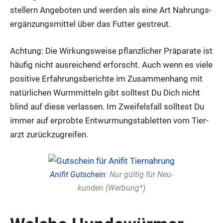
stel­lern Ange­bo­ten und wer­den als eine Art Nah­rungs­
er­gän­zungs­mit­tel über das Fut­ter gestreut.
Ach­tung: Die Wir­kungs­wei­se pflanz­li­cher Prä­pa­ra­te ist
häu­fig nicht aus­rei­chend erforscht. Auch wenn es vie­le
posi­ti­ve Erfah­rungs­be­rich­te im Zusam­men­hang mit
natür­li­chen Wurm­mit­teln gibt soll­test Du Dich nicht
blind auf die­se ver­las­sen. Im Zwei­fels­fall soll­test Du
immer auf erprob­te Ent­wur­mungs­ta­blet­ten vom Tier­
arzt zurück­zu­grei­fen.
Ani­fit Gut­schein
: Nur gül­tig für Neu­
kun­den (Wer­bung*)