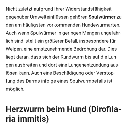
Nicht zuletzt auf­grund Ihrer Wider­stands­fä­hig­keit
gegen­über Umwelt­ein­flüs­sen gehö­ren
Spul­wür­mer
zu
den am häu­figs­ten vor­kom­men­den Hun­de­wurm­ar­ten.
Auch wenn Spul­wür­mer in gerin­gen Men­gen unge­fähr­
lich sind, stellt ein grö­ße­rer Befall, ins­be­son­de­re für
Wel­pen, eine ernst­zu­neh­men­de Bedro­hung dar. Dies
liegt dar­an, dass sich der Rund­wurm bis auf die Lun­
gen aus­brei­ten und dort eine Lun­gen­ent­zün­dung aus­
lö­sen kann. Auch eine Beschä­di­gung oder Ver­stop­
fung des Darms infol­ge eines Spul­wurm­be­falls ist
mög­lich.
Herz­wurm beim Hund (Diro­fi­la­
ria immi­tis)