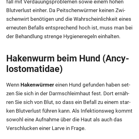
fall mit Ver­dau­ungs­pro­ble­men sowie einem hohen
Blut­ver­lust ein­her. Da Peit­schen­wür­mer kei­nen Zwi­
schen­wirt benö­ti­gen und die Wahr­schein­lich­keit eines
erneu­ten Befalls ent­spre­chend hoch ist, muss man bei
der Behand­lung stren­ge Hygie­ne­re­geln ein­hal­ten.
Haken­wurm beim Hund (Ancy­
losto­ma­ti­dae)
Wenn
Haken­wür­mer
einen Hund gefun­den haben set­
zen Sie sich in der Darm­schleim­haut fest. Dort ernäh­
ren Sie sich von Blut, so dass ein Befall zu einem star­
ken Blut­ver­lust füh­ren kann. Als Infek­ti­ons­weg kommt
sowohl eine Auf­nah­me über die Haut als auch das
Ver­schlu­cken einer Lar­ve in Fra­ge.