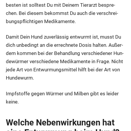
bes­ten ist soll­test Du mit Dei­nem Tier­arzt bespre­
chen. Bei die­sem bekommst Du auch die ver­schrei­
bungs­pflich­ti­gen Medi­ka­men­te.
Damit Dein Hund zuver­läs­sig ent­wurmt ist, musst Du
dich unbe­dingt an die errech­ne­te Dosis hal­ten. Außer­
dem kom­men bei der Behand­lung ver­schie­de­ner Hun­
de­wür­mer ver­schie­de­ne Medi­ka­men­te in Fra­ge. Nicht
jede Art von Ent­wur­mungs­mit­tel hilft bei der Art von
Hun­de­wurm.
Impf­stof­fe gegen Wür­mer und Mil­ben gibt es lei­der
kei­ne.
Wel­che Neben­wir­kun­gen hat