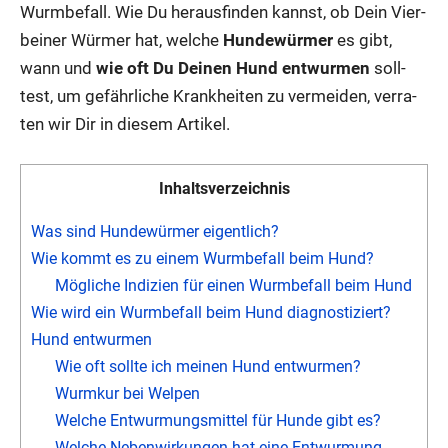
Wurm­be­fall. Wie Du her­aus­fin­den kannst, ob Dein Vier­
bei­ner Wür­mer hat, wel­che
Hun­de­wür­mer
es gibt,
wann und
wie oft Du Dei­nen Hund ent­wur­men
soll­
test, um gefähr­li­che Krank­hei­ten zu ver­mei­den, ver­ra­
ten wir Dir in die­sem Arti­kel.
Inhalts­ver­zeich­nis
Was sind Hun­de­wür­mer eigent­lich?
Wie kommt es zu einem Wurm­be­fall beim Hund?
Mög­li­che Indi­zi­en für einen Wurm­be­fall beim Hund
Wie wird ein Wurm­be­fall beim Hund dia­gnos­ti­ziert?
Hund ent­wur­men
Wie oft soll­te ich mei­nen Hund ent­wur­men?
Wurm­kur bei Wel­pen
Wel­che Ent­wur­mungs­mit­tel für Hun­de gibt es?
Wel­che Neben­wir­kun­gen hat eine Ent­wur­mung