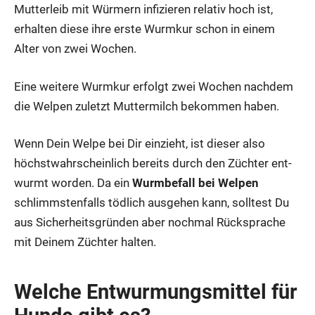
Mut­ter­leib mit Wür­mern infi­zie­ren rela­tiv hoch ist,
erhal­ten die­se ihre ers­te Wurm­kur schon in einem
Alter von zwei Wochen.
Eine wei­te­re Wurm­kur erfolgt zwei Wochen nach­dem
die Wel­pen zuletzt Mut­ter­milch bekom­men haben.
Wenn Dein Wel­pe bei Dir ein­zieht, ist die­ser also
höchst­wahr­schein­lich bereits durch den Züch­ter ent­
wurmt wor­den. Da ein
Wurm­be­fall bei Wel­pen
schlimms­ten­falls töd­lich aus­ge­hen kann, soll­test Du
aus Sicher­heits­grün­den aber noch­mal Rück­spra­che
mit Dei­nem Züch­ter hal­ten.
Wel­che Ent­wur­mungs­mit­tel für