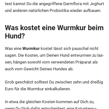
test kannst Du die ange­grif­fe­ne Darm­flo­ra mit Joghurt
und ande­ren natür­li­chen Pro­bio­ti­ka wie­der auf­bau­en.
Was kos­tet eine Wurm­kur beim
Hund?
Was eine
Wurm­kur
kos­tet lässt sich pau­schal nicht
sagen. Die Kos­ten, um Dei­nen Hund ent­wur­men zu las­
sen, hän­gen sowohl vom ver­wen­de­ten Prä­pa­rat als
auch vom Gewicht Dei­nes Hun­des ab.
Grob geschätzt soll­test Du zwi­schen zehn und drei­ßig
Euro für die Wurm­kur ein­kal­ku­lie­ren.
In etwa die glei­chen Kos­ten kom­men auf Dich zu,
wenn Du Dich dafür ent­schei­dest, eine Kot­un­ter­su­