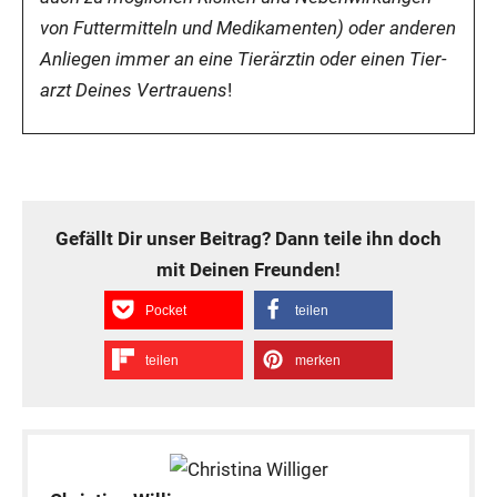
von Fut­ter­mit­teln und Medi­ka­men­ten) oder ande­ren
Anlie­gen immer an eine Tier­ärz­tin oder einen Tier­
arzt Dei­nes Ver­trau­ens
!
Gefällt Dir unser Bei­trag? Dann tei­le ihn doch
mit Dei­nen Freun­den!
Pocket
tei­len
tei­len
mer­ken