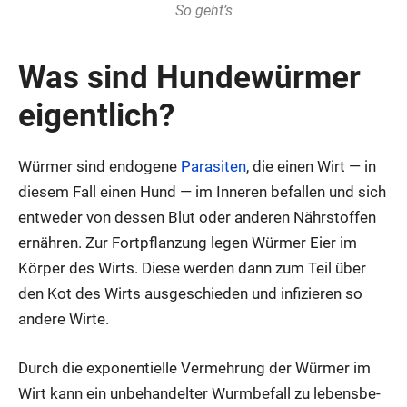
So geht’s
Was sind Hun­de­wür­mer
eigent­lich?
Wür­mer sind endo­ge­ne
Para­si­ten
, die einen Wirt — in
die­sem Fall einen Hund — im Inne­ren befal­len und sich
ent­we­der von des­sen Blut oder ande­ren Nähr­stof­fen
ernäh­ren. Zur Fort­pflan­zung legen Wür­mer Eier im
Kör­per des Wirts. Die­se wer­den dann zum Teil über
den Kot des Wirts aus­ge­schie­den und infi­zie­ren so
ande­re Wir­te.
Durch die expo­nen­ti­el­le Ver­meh­rung der Wür­mer im
Wirt kann ein unbe­han­del­ter Wurm­be­fall zu lebens­be­