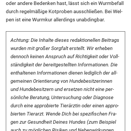
oder ande­re Beden­ken hast, lässt sich ein Wurm­be­fall
durch regel­mä­ßi­ge Kot­pro­ben aus­schlie­ßen. Bei Wel­
pen ist eine Wurm­kur aller­dings unab­ding­bar.
Ach­tung: Die Inhal­te die­ses redak­tio­nel­len Bei­trags
wur­den mit gro­ßer Sorg­falt erstellt. Wir erhe­ben
den­noch kei­nen Anspruch auf Rich­tig­keit oder Voll­
stän­dig­keit der bereit­ge­stell­ten Infor­ma­tio­nen. Die
ent­hal­te­nen Infor­ma­tio­nen die­nen ledig­lich der all­
ge­mei­nen Ori­en­tie­rung von Hun­de­be­sit­ze­rin­nen
und Hun­de­be­sit­zern und erset­zen nicht eine per­
sön­li­che Bera­tung, Unter­su­chung oder Dia­gno­se
durch eine appro­bier­te Tier­ärz­tin oder einen
appro­
bier­te
n Tier­arzt. Wen­de Dich bei spe­zi­fi­schen Fra­
gen zur Gesund­heit Dei­nes Hun­des (zum Bei­spiel
auch zu mög­li­chen Risi­ken und Neben­wir­kun­gen