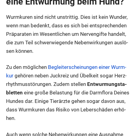
eine Ent­wur­mung beim Hund?
Wurm­ku­ren sind nicht unstrit­tig. Dies ist kein Wun­der,
wenn man bedenkt, dass es sich bei ent­spre­chen­den
Prä­pa­ra­ten im Wesent­li­chen um Ner­ven­gif­te han­delt,
die zum Teil schwer­wie­gen­de Neben­wir­kun­gen aus­lö­
sen kön­nen.
Zu den mög­li­chen
Begleit­erschei­nun­gen einer Wurm­
kur
gehö­ren neben Juck­reiz und Übel­keit sogar Herz­
rhyth­mus­stö­run­gen. Zudem stel­len
Ent­wur­mungs­ta­
blet­ten
eine gro­ße Belas­tung für die Darm­flo­ra Dei­nes
Hun­des dar. Eini­ge Tier­ärz­te gehen sogar davon aus,
dass Wurm­ku­ren das Risi­ko von Leber­schä­den erhö­
hen.
Auch wenn sol­che Neben­wir­kun­gen eine Aus­nah­me