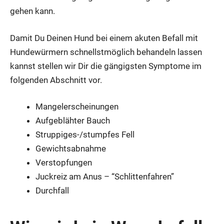
ge­hen kann.
Damit Du Dei­nen Hund bei einem aku­ten Befall mit
Hun­de­wür­mern schnellst­mög­lich behan­deln las­sen
kannst stel­len wir Dir die gän­gigs­ten Sym­pto­me im
fol­gen­den Abschnitt vor.
Man­gel­er­schei­nun­gen
Auf­ge­bläh­ter Bauch
Strup­pi­ges-/stump­fes Fell
Gewichts­ab­nah­me
Ver­stop­fun­gen
Juck­reiz am Anus – “Schlit­ten­fah­ren”
Durch­fall