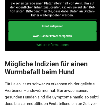
Sie sehen gera­de einen Platz­hal­ter­in­halt von
Awin
. Um auf
den eigent­li­chen Inhalt zuzu­grei­fen, kli­cken Sie auf den But­
ton unten. Bit­te beach­ten Sie, dass dabei Daten an Dritt­an­
bie­ter wei­ter­ge­ge­ben wer­den.
Inhalt ent­sper­ren
Awin-Ban­ner immer ent­sper­ren
Wei­te­re Infor­ma­tio­nen
Mög­li­che Indi­zi­en für einen
Wurm­be­fall beim Hund
Für Lai­en ist es schwer zu erken­nen ob der gelieb­te
Vier­bei­ner Hun­de­wür­mer hat. Bei erwach­se­nen,
gesun­den Hun­den sind die Sym­pto­me häu­fig so sub­til,
dass bis zur end­gül­ti­gen Fest­stel­lung eini­ge Zeit ver­