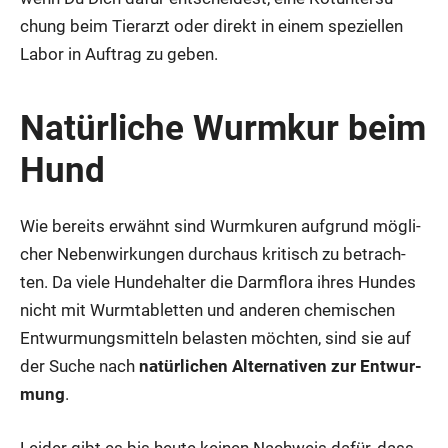
chung beim Tier­arzt oder direkt in einem spe­zi­el­len
Labor in Auf­trag zu geben.
Natür­li­che Wurm­kur beim
Hund
Wie bereits erwähnt sind Wurm­ku­ren auf­grund mög­li­
cher Neben­wir­kun­gen durch­aus kri­tisch zu betrach­
ten. Da vie­le Hun­de­hal­ter die Darm­flo­ra ihres Hun­des
nicht mit Wurm­ta­blet­ten und ande­ren che­mi­schen
Ent­wur­mungs­mit­teln belas­ten möch­ten, sind sie auf
der Suche nach
natür­li­chen Alter­na­ti­ven zur Ent­wur­
mung
.
Lei­der gibt es bis heu­te kei­nen Nach­weis dafür, dass