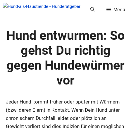
Zum
Menü
Inhalt
springen
Hund ent­wur­men: So
gehst Du rich­tig
gegen Hun­de­wür­mer
vor
Jeder Hund kommt frü­her oder spä­ter mit Wür­mern
(bzw. deren Eiern) in Kon­takt. Wenn Dein Hund unter
chro­ni­schem Durch­fall lei­det oder plötz­lich an
Gewicht ver­liert sind dies Indi­zi­en für einen mög­li­chen