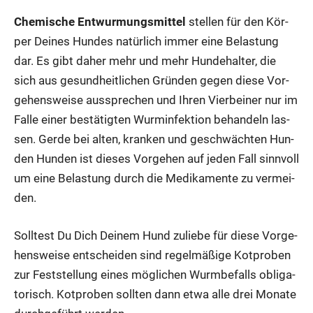
Che­mi­sche Ent­wur­mungs­mit­tel
stel­len für den Kör­
per Dei­nes Hun­des natür­lich immer eine Belas­tung
dar. Es gibt daher mehr und mehr Hun­de­hal­ter, die
sich aus gesund­heit­li­chen Grün­den gegen die­se Vor­
ge­hens­wei­se aus­spre­chen und Ihren Vier­bei­ner nur im
Fal­le einer bestä­tig­ten Wurm­in­fek­ti­on behan­deln las­
sen. Ger­de bei alten, kran­ken und geschwäch­ten Hun­
den Hun­den ist die­ses Vor­ge­hen auf jeden Fall sinn­voll
um eine Belas­tung durch die Medi­ka­men­te zu ver­mei­
den.
Soll­test Du Dich Dei­nem Hund zulie­be für die­se Vor­ge­
hens­wei­se ent­schei­den sind regel­mä­ßi­ge Kot­pro­ben
zur Fest­stel­lung eines mög­li­chen Wurm­be­falls obli­ga­
to­risch. Kot­pro­ben soll­ten dann etwa alle drei Mona­te