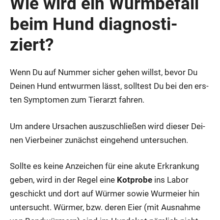
Wie wird ein Wurm­be­fall
beim Hund dia­gnos­ti­
ziert?
Wenn Du auf Num­mer sicher gehen willst, bevor Du
Dei­nen Hund ent­wur­men lässt, soll­test Du bei den ers­
ten Sym­pto­men zum Tier­arzt fah­ren.
Um ande­re Ursa­chen aus­zu­schlie­ßen wird die­ser Dei­
nen Vier­bei­ner zunächst ein­ge­hend unter­su­chen.
Soll­te es kei­ne Anzei­chen für eine aku­te Erkran­kung
geben, wird in der Regel eine
Kot­pro­be
ins Labor
geschickt und dort auf Wür­mer sowie Wurm­ei­er hin
unter­sucht. Wür­mer, bzw. deren Eier (mit Aus­nah­me