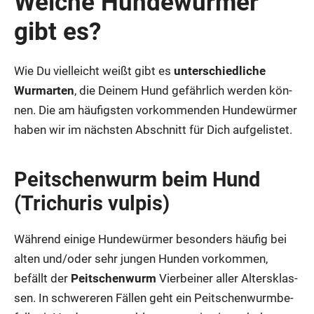
Wel­che Hun­de­wür­mer
gibt es?
Wie Du viel­leicht weißt gibt es
unter­schied­li­che
Wurm­ar­ten
, die Dei­nem Hund gefähr­lich wer­den kön­
nen. Die am häu­figs­ten vor­kom­men­den Hun­de­wür­mer
haben wir im nächs­ten Abschnitt für Dich auf­ge­lis­tet.
Peit­schen­wurm beim Hund
(Trichuris vul­pis)
Wäh­rend eini­ge Hun­de­wür­mer beson­ders häu­fig bei
alten und/oder sehr jun­gen Hun­den vor­kom­men,
befällt der
Peit­schen­wurm
Vier­bei­ner aller Alters­klas­
sen. In schwe­re­ren Fäl­len geht ein Peit­schen­wurm­be­