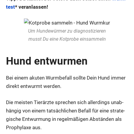
test
* ver­an­las­sen!
Um Hun­de­wür­mer zu dia­gnos­ti­zie­ren
musst Du eine Kot­pro­be ein­sam­meln
Hund ent­wur­men
Bei einem aku­ten Wurm­be­fall soll­te Dein Hund immer
direkt ent­wurmt wer­den.
Die meis­ten Tier­ärz­te spre­chen sich aller­dings unab­
hän­gig von einem tat­säch­li­chen Befall für eine stra­te­
gi­sche Ent­wur­mung in regel­mä­ßi­gen Abstän­den als
Pro­phy­la­xe aus.