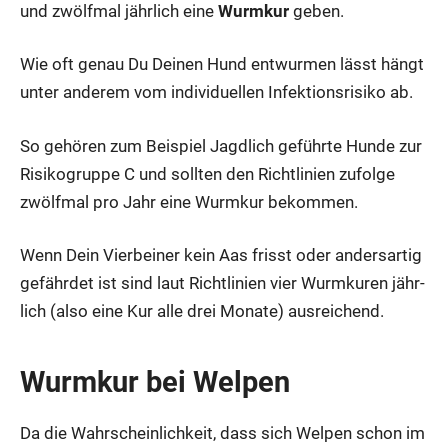
und zwölf­mal jähr­lich eine
Wurm­kur
geben.
Wie oft genau Du Dei­nen Hund ent­wur­men lässt hängt
unter ande­rem vom indi­vi­du­el­len Infek­ti­ons­ri­si­ko ab.
So gehö­ren zum Bei­spiel Jagd­lich geführ­te Hun­de zur
Risi­ko­grup­pe C und soll­ten den Richt­li­ni­en zufol­ge
zwölf­mal pro Jahr eine Wurm­kur bekom­men.
Wenn Dein Vier­bei­ner kein Aas frisst oder anders­ar­tig
gefähr­det ist sind laut Richt­li­ni­en vier Wurm­ku­ren jähr­
lich (also eine Kur alle drei Mona­te) aus­rei­chend.
Wurm­kur bei Wel­pen
Da die Wahr­schein­lich­keit, dass sich Wel­pen schon im