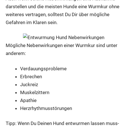
dar­stel­len und die meis­ten Hun­de eine Wurm­kur ohne
wei­te­res ver­tra­gen, soll­test Du Dir über mög­li­che
Gefah­ren im Kla­ren sein.
Mög­li­che Neben­wir­kun­gen einer Wurm­kur sind unter
ande­rem:
Ver­dau­ungs­pro­ble­me
Erbre­chen
Juck­reiz
Mus­kel­zit­tern
Apa­thie
Herz­rhyth­mus­stö­run­gen
Tipp: Wenn Du Dei­nen Hund ent­wur­men las­sen muss­