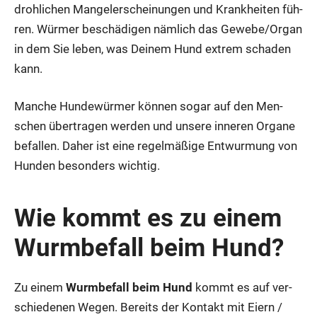
droh­li­chen Man­gel­er­schei­nun­gen und Krank­hei­ten füh­
ren. Wür­mer beschä­di­gen näm­lich das Gewebe/Organ
in dem Sie leben, was Dei­nem Hund extrem scha­den
kann.
Man­che Hun­de­wür­mer kön­nen sogar auf den Men­
schen über­tra­gen wer­den und unse­re inne­ren Orga­ne
befal­len. Daher ist eine regel­mä­ßi­ge Ent­wur­mung von
Hun­den beson­ders wich­tig.
Wie kommt es zu einem
Wurm­be­fall beim Hund?
Zu einem
Wurm­be­fall beim Hund
kommt es auf ver­
schie­de­nen Wegen. Bereits der Kon­takt mit Eiern /