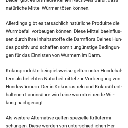
natür­li­che Mit­tel Wür­mer töten kön­nen.
Aller­dings gibt es tat­säch­lich natür­li­che Pro­duk­te die
Wurm­be­fall vor­beu­gen kön­nen. Die­se Mit­tel beein­flus­
sen durch ihre Inhalts­stof­fe die Darm­flo­ra Dei­nes Hun­
des posi­tiv und schaf­fen somit ungüns­ti­ge Bedin­gun­
gen für das Ein­nis­ten von Wür­mern im Darm.
Kokospro­duk­te bei­spiels­wei­se gel­ten unter Hun­de­hal­
tern als belieb­tes Natur­heil­mit­tel zur Vor­beu­gung von
Hun­de­wür­mern. Der in Kokos­ras­peln und Kokos­öl ent­
hal­te­nen Laurin­säu­re wird eine wurm­trei­ben­de Wir­
kung nach­ge­sagt.
Als wei­te­re Alter­na­ti­ve gel­ten spe­zi­el­le Kräu­ter­mi­
schun­gen. Die­se wer­den von unter­schied­li­chen Her­