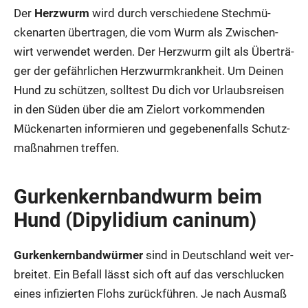
Der
Herz­wurm
wird durch ver­schie­de­ne Stech­mü­
cken­ar­ten über­tra­gen, die vom Wurm als Zwi­schen­
wirt ver­wen­det wer­den. Der Herz­wurm gilt als Über­trä­
ger der gefähr­li­chen Herz­wurm­krank­heit. Um Dei­nen
Hund zu schüt­zen, soll­test Du dich vor Urlaubs­rei­sen
in den Süden über die am Ziel­ort vor­kom­men­den
Mücken­ar­ten infor­mie­ren und gege­be­nen­falls Schutz­
maß­nah­men tref­fen.
Gur­ken­kern­band­wurm beim
Hund (Dipy­li­di­um cani­num)
Gur­ken­kern­band­wür­mer
sind in Deutsch­land weit ver­
brei­tet. Ein Befall lässt sich oft auf das ver­schlu­cken
eines infi­zier­ten Flohs zurück­füh­ren. Je nach Aus­maß