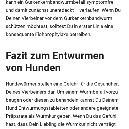
kann ein Gur­ken­kern­band­wurm­be­fall sym­ptom­frei –
und damit zunächst unent­deckt – ver­lau­fen. Wenn Du
Dei­nen Vier­bei­ner vor dem Gur­ken­kern­band­wurm
schüt­zen möch­test, soll­test Du in ers­ter Linie eine
kon­se­quen­te Floh­pro­phy­la­xe betrei­ben.
Fazit zum Ent­wur­men
von Hun­den
Hun­de­wür­mer stel­len eine Gefahr für die Gesund­heit
Dei­nes Vier­bei­ners dar. Um einem Wurm­be­fall vor­zu­
beu­gen oder die­sen zu behan­deln kannst Du Dei­nem
Hund Ent­wur­mungs­ta­blet­ten oder ande­re geeig­ne­te
Prä­pa­ra­te als Wurm­kur geben. Wenn Du das Gefühl
hast, dass Dein Lieb­ling die Wurm­kur nicht ver­trägt