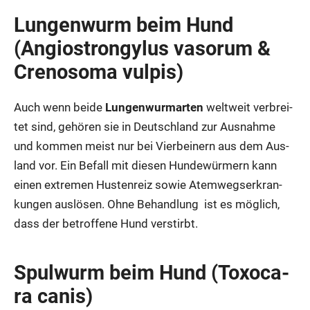
Lun­gen­wurm beim Hund
(Angio­stron­gylus vasorum &
Creno­so­ma vul­pis)
Auch wenn bei­de
Lun­gen­wurm­ar­ten
welt­weit ver­brei­
tet sind, gehö­ren sie in Deutsch­land zur Aus­nah­me
und kom­men meist nur bei Vier­bei­nern aus dem Aus­
land vor. Ein Befall mit die­sen Hun­de­wür­mern kann
einen extre­men Hus­ten­reiz sowie Atem­wegs­er­kran­
kun­gen aus­lö­sen. Ohne Behand­lung ist es mög­lich,
dass der betrof­fe­ne Hund ver­stirbt.
Spul­wurm beim Hund (Toxo­ca­
ra canis)