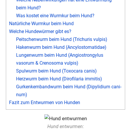
beim Hund?
Was kos­tet eine Wurm­kur beim Hund?
Natür­li­che Wurm­kur beim Hund
Wel­che Hun­de­wür­mer gibt es?
Peit­schen­wurm beim Hund (Trichuris vul­pis)
Haken­wurm beim Hund (Ancy­losto­ma­ti­dae)
Lun­gen­wurm beim Hund (Angio­stron­gylus
vasorum & Creno­so­ma vul­pis)
Spul­wurm beim Hund (Toxo­ca­ra canis)
Herz­wurm beim Hund (Diro­fi­la­ria immi­tis)
Gur­ken­kern­band­wurm beim Hund (Dipy­li­di­um cani­
num)
Fazit zum Ent­wur­men von Hun­den
Hund ent­wur­men: