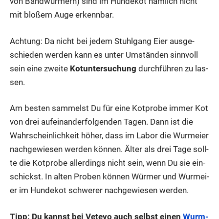
von Band­wür­mern) sind im Hun­de­kot näm­lich nicht
mit blo­ßem Auge erkenn­bar.
Ach­tung: Da nicht bei jedem Stuhl­gang Eier aus­ge­
schie­den wer­den kann es unter Umstän­den sinn­voll
sein eine zwei­te
Kot­un­ter­su­chung
durch­füh­ren zu las­
sen.
Am bes­ten sam­melst Du für eine Kot­pro­be immer Kot
von drei auf­ein­an­der­fol­gen­den Tagen. Dann ist die
Wahr­schein­lich­keit höher, dass im Labor die Wurm­ei­er
nach­ge­wie­sen wer­den kön­nen. Älter als drei Tage soll­
te die Kot­pro­be aller­dings nicht sein, wenn Du sie ein­
schickst. In alten Pro­ben kön­nen Wür­mer und Wurm­ei­
er im Hun­de­kot schwe­rer nach­ge­wie­sen wer­den.
Tipp: Du kannst bei Vete­vo auch selbst einen
Wurm­