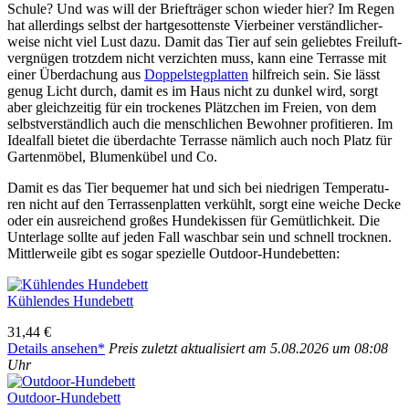
Schu­le? Und was will der Brief­trä­ger schon wie­der hier? Im Regen
hat aller­dings selbst der hart­ge­sot­tens­te Vier­bei­ner ver­ständ­li­cher­
wei­se nicht viel Lust dazu. Damit das Tier auf sein gelieb­tes Frei­luft­
ver­gnü­gen trotz­dem nicht ver­zich­ten muss, kann eine Ter­ras­se mit
einer Über­da­chung aus
Dop­pel­steg­plat­ten
hilf­reich sein. Sie lässt
genug Licht durch, damit es im Haus nicht zu dun­kel wird, sorgt
aber gleich­zei­tig für ein tro­cke­nes Plätz­chen im Frei­en, von dem
selbst­ver­ständ­lich auch die mensch­li­chen Bewoh­ner pro­fi­tie­ren. Im
Ide­al­fall bie­tet die über­dach­te Ter­ras­se näm­lich auch noch Platz für
Gar­ten­mö­bel, Blu­men­kü­bel und Co.
Damit es das Tier beque­mer hat und sich bei nied­ri­gen Tem­pe­ra­tu­
ren nicht auf den Ter­ras­sen­plat­ten ver­kühlt, sorgt eine wei­che Decke
oder ein aus­rei­chend gro­ßes Hun­de­kis­sen für Gemüt­lich­keit. Die
Unter­la­ge soll­te auf jeden Fall wasch­bar sein und schnell trock­nen.
Mitt­ler­wei­le gibt es sogar spe­zi­el­le Out­door-Hun­de­bet­ten:
Küh­len­des Hun­de­bett
31,44 €
Details anse­hen*
Preis zuletzt aktua­li­siert am 5.08.2026 um 08:08
Uhr
Out­door-Hun­de­bett