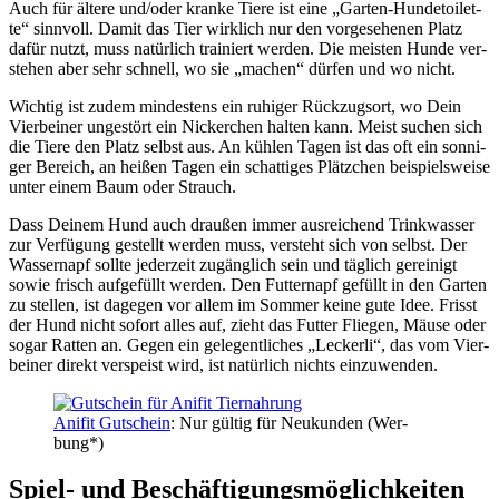
Auch für älte­re und/oder kran­ke Tie­re ist eine „Gar­ten-Hun­de­toi­let­
te“ sinn­voll. Damit das Tier wirk­lich nur den vor­ge­se­he­nen Platz
dafür nutzt, muss natür­lich trai­niert wer­den. Die meis­ten Hun­de ver­
ste­hen aber sehr schnell, wo sie „machen“ dür­fen und wo nicht.
Wich­tig ist zudem min­des­tens ein ruhi­ger Rück­zugs­ort, wo Dein
Vier­bei­ner unge­stört ein Nicker­chen hal­ten kann. Meist suchen sich
die Tie­re den Platz selbst aus. An küh­len Tagen ist das oft ein son­ni­
ger Bereich, an hei­ßen Tagen ein schat­ti­ges Plätz­chen bei­spiels­wei­se
unter einem Baum oder Strauch.
Dass Dei­nem Hund auch drau­ßen immer aus­rei­chend Trink­was­ser
zur Ver­fü­gung gestellt wer­den muss, ver­steht sich von selbst. Der
Was­ser­napf soll­te jeder­zeit zugäng­lich sein und täg­lich gerei­nigt
sowie frisch auf­ge­füllt wer­den. Den Fut­ter­napf gefüllt in den Gar­ten
zu stel­len, ist dage­gen vor allem im Som­mer kei­ne gute Idee. Frisst
der Hund nicht sofort alles auf, zieht das Fut­ter Flie­gen, Mäu­se oder
sogar Rat­ten an. Gegen ein gele­gent­li­ches „Lecker­li“, das vom Vier­
bei­ner direkt ver­speist wird, ist natür­lich nichts ein­zu­wen­den.
Ani­fit Gut­schein
: Nur gül­tig für Neu­kun­den (Wer­
bung*)
Spiel- und Beschäf­ti­gungs­mög­lich­kei­ten