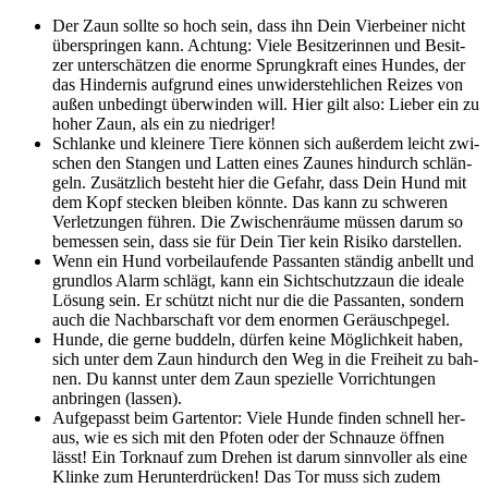
Der Zaun soll­te so hoch sein, dass ihn Dein Vier­bei­ner nicht
über­sprin­gen kann. Ach­tung: Vie­le Besit­ze­rin­nen und Besit­
zer unter­schät­zen die enor­me Sprung­kraft eines Hun­des, der
das Hin­der­nis auf­grund eines unwi­der­steh­li­chen Rei­zes von
außen unbe­dingt über­win­den will. Hier gilt also: Lie­ber ein zu
hoher Zaun, als ein zu nied­ri­ger!
Schlan­ke und klei­ne­re Tie­re kön­nen sich außer­dem leicht zwi­
schen den Stan­gen und Lat­ten eines Zau­nes hin­durch schlän­
geln. Zusätz­lich besteht hier die Gefahr, dass Dein Hund mit
dem Kopf ste­cken blei­ben könn­te. Das kann zu schwe­ren
Ver­let­zun­gen füh­ren. Die Zwi­schen­räu­me müs­sen dar­um so
bemes­sen sein, dass sie für Dein Tier kein Risi­ko dar­stel­len.
Wenn ein Hund vor­bei­lau­fen­de Pas­san­ten stän­dig anbellt und
grund­los Alarm schlägt, kann ein Sicht­schutz­zaun die idea­le
Lösung sein. Er schützt nicht nur die die Pas­san­ten, son­dern
auch die Nach­bar­schaft vor dem enor­men Geräusch­pe­gel.
Hun­de, die ger­ne bud­deln, dür­fen kei­ne Mög­lich­keit haben,
sich unter dem Zaun hin­durch den Weg in die Frei­heit zu bah­
nen. Du kannst unter dem Zaun spe­zi­el­le Vor­rich­tun­gen
anbrin­gen (las­sen).
Auf­ge­passt beim Gar­ten­tor: Vie­le Hun­de fin­den schnell her­
aus, wie es sich mit den Pfo­ten oder der Schnau­ze öff­nen
lässt! Ein Tor­knauf zum Dre­hen ist dar­um sinn­vol­ler als eine
Klin­ke zum Her­un­ter­drü­cken! Das Tor muss sich zudem