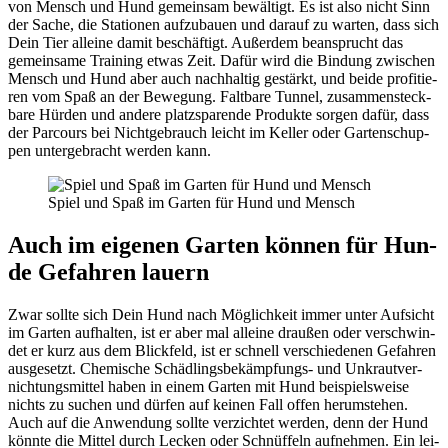
von Mensch und Hund gemein­sam bewäl­tigt. Es ist also nicht Sinn
der Sache, die Sta­tio­nen auf­zu­bau­en und dar­auf zu war­ten, dass sich
Dein Tier allei­ne damit beschäf­tigt. Außer­dem bean­sprucht das
gemein­sa­me Trai­ning etwas Zeit. Dafür wird die Bin­dung zwi­schen
Mensch und Hund aber auch nach­hal­tig gestärkt, und bei­de pro­fi­tie­
ren vom Spaß an der Bewe­gung. Falt­ba­re Tun­nel, zusam­men­steck­
ba­re Hür­den und ande­re platz­spa­ren­de Pro­duk­te sor­gen dafür, dass
der Par­cours bei Nicht­ge­brauch leicht im Kel­ler oder Gar­ten­schup­
pen unter­ge­bracht wer­den kann.
Spiel und Spaß im Gar­ten für Hund und Mensch
Auch im eige­nen Gar­ten kön­nen für Hun­
de Gefah­ren lau­ern
Zwar soll­te sich Dein Hund nach Mög­lich­keit immer unter Auf­sicht
im Gar­ten auf­hal­ten, ist er aber mal allei­ne drau­ßen oder ver­schwin­
det er kurz aus dem Blick­feld, ist er schnell ver­schie­de­nen Gefah­ren
aus­ge­setzt. Che­mi­sche Schäd­lings­be­kämp­fungs- und Unkraut­ver­
nich­tungs­mit­tel haben in einem Gar­ten mit Hund bei­spiels­wei­se
nichts zu suchen und dür­fen auf kei­nen Fall offen her­um­ste­hen.
Auch auf die Anwen­dung soll­te ver­zich­tet wer­den, denn der Hund
könn­te die Mit­tel durch Lecken oder Schnüf­feln auf­neh­men. Ein lei­