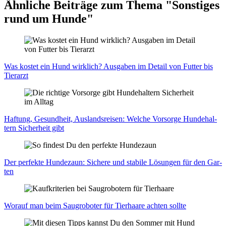
Ähnliche Beiträge zum Thema "Sonstiges
rund um Hunde"
Was kos­tet ein Hund wirk­lich? Aus­ga­ben im Detail von Fut­ter bis
Tier­arzt
Haf­tung, Gesund­heit, Aus­lands­rei­sen: Wel­che Vor­sor­ge Hun­de­hal­
tern Sicher­heit gibt
Der per­fek­te Hun­de­zaun: Siche­re und sta­bi­le Lösun­gen für den Gar­
ten
Wor­auf man beim Saug­ro­bo­ter für Tier­haa­re ach­ten soll­te