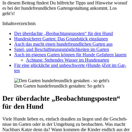
In die­sem Bei­trag fin­dest Du hilf­rei­che Tipps und Hin­wei­se wor­auf
es bei der hun­de­freund­li­chen Gar­ten­ge­stal­tung ankommt. Los
geht’s!
Inhalts­ver­zeich­nis
Der über­dach­te „Beob­ach­tungs­pos­ten“ für den Hund
Hun­de­si­che­rer Gar­ten: Das Grund­stück ein­zäu­nen
Auch das macht einen hun­de­freund­li­chen Gar­ten aus
Spiel- und Beschäf­ti­gungs­mög­lich­kei­ten im Gar­ten
Auch im eige­nen Gar­ten kön­nen für Hun­de Gefah­ren lau­ern
Ach­tung: Ste­hen­des Was­ser im Hun­de­gar­ten
Für eine glück­li­che und unbe­schwer­te (Hunde-)Zeit im Gar­
ten
Den Gar­ten hun­de­freund­lich gestal­ten: So geht’s
Der über­dach­te „Beob­ach­tungs­pos­ten“
für den Hund
Vie­le Hun­de lie­ben es, ein­fach drau­ßen zu lie­gen und die Gescheh­
nis­se im Gar­ten oder in der Umge­bung zu beob­ach­ten. Was macht
Nach­bars Kat­ze denn da? Wann kom­men die Kin­der end­lich aus der