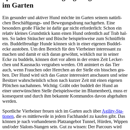
im Gar­ten
Ein gesun­der und akti­ver Hund möch­te im Gar­ten sei­nem natür­li­
chen Beschäf­ti­gungs- und Bewe­gungs­drang nach­ge­hen. Eine
beson­ders gro­ße Flä­che ist dafür gar nicht erfor­der­lich: Schon ein
rela­tiv klei­nes Grund­stück kann einen Hund ordent­lich auf Trab hal­
ten. So laden Sträu­cher und Büsche bei­spiels­wei­se zum Schnüf­feln
ein. Bud­del­freu­di­ge Hun­de kön­nen sich in einer eige­nen Bud­del­
ecke aus­to­ben. Um den Bereich für den Vier­bei­ner inter­es­sant zu
machen und damit er sich dar­an gewöhnt, wirk­lich nur in sei­ner
Ecke zu bud­deln, kön­nen dort vor allem in der ers­ten Zeit Lecker­
chen und Kaus­nacks ver­gra­ben wer­den. Oft ani­miert es das Tier
auch, wenn Frau­chen oder Herr­chen an der Stel­le ein biss­chen gra­
ben. Der Hund wird sich das Gan­ze inter­es­siert anschau­en und sei­ne
Besit­zer wahr­schein­lich schon nach kur­zer Zeit mit einen eige­nen
Pföt­chen nach­ah­men. Wich­tig: Gräbt oder bud­delt der Hund an
einer uner­wünsch­ten Stel­le (bei­spiels­wei­se im Blu­men­beet), muss er
kon­se­quent und durch ihm bekann­te Kom­man­dos davon abge­hal­ten
wer­den.
Sport­li­che Vier­bei­ner freu­en sich im Gar­ten auch über
Agi­li­ty-Sta­
tio­nen
, die es mitt­ler­wei­le in jedem Fach­han­del zu kau­fen gibt. Das
kön­nen je nach vor­han­de­nem Platz­an­ge­bot Tun­nel, Hür­den, Wip­pen
und/oder Sla­lom-Stan­gen sein. Gut zu wis­sen: Der Par­cours wird