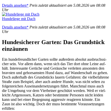
Details anse­hen*
Preis zuletzt aktua­li­siert am 5.08.2026 um 08:08
Uhr
Hun­de­lie­ge mit Dach
Details anse­hen*
Preis zuletzt aktua­li­siert am 5.08.2026 um 08:08
Uhr
Hun­de­si­che­rer Gar­ten: Das Grund­stück
ein­zäu­nen
Ein hun­de­freund­li­cher Gar­ten soll­te außer­dem abso­lut aus­bruchs­si­
cher sein. Vor allem dann, wenn sich das Tier dort ohne Lei­ne auf­
hält. Inter­es­san­te Gerü­che und Geräu­sche ver­lei­ten ansons­ten den
bravs­ten und gehor­sams­ten Hund dazu, auf Wan­der­schaft zu gehen.
Doch außer­halb des Grund­stücks lau­ern Gefah­ren: die viel­be­fah­re­ne
Stra­ße zum Bei­spiel, aber auch ande­re Hun­de, was nicht sel­ten zu
fol­gen­rei­chen Aus­ein­an­der­set­zun­gen führt. Manch­mal muss auch
die Umge­bung vor dem Vier­bei­ner geschützt wer­den. Weil er viel­
leicht Art­ge­nos­sen, Kat­zen oder bestimm­te Per­so­nen nicht lei­den
kann und bei einer Begeg­nung aggres­siv reagie­ren könn­te. Ein
Zaun ist also wich­tig. Doch der muss bestimm­te Vor­aus­set­zun­gen
erfül­len: