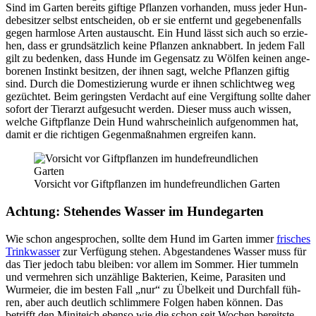
Sind im Gar­ten bereits gif­ti­ge Pflan­zen vor­han­den, muss jeder Hun­
de­be­sit­zer selbst ent­schei­den, ob er sie ent­fernt und gege­be­nen­falls
gegen harm­lo­se Arten aus­tauscht. Ein Hund lässt sich auch so erzie­
hen, dass er grund­sätz­lich kei­ne Pflan­zen anknab­bert. In jedem Fall
gilt zu beden­ken, dass Hun­de im Gegen­satz zu Wöl­fen kei­nen ange­
bo­re­nen Instinkt besit­zen, der ihnen sagt, wel­che Pflan­zen gif­tig
sind. Durch die Domes­ti­zie­rung wur­de er ihnen schlicht­weg weg
gezüch­tet. Beim gerings­ten Ver­dacht auf eine Ver­gif­tung soll­te daher
sofort der Tier­arzt auf­ge­sucht wer­den. Die­ser muss auch wis­sen,
wel­che Gift­pflan­ze Dein Hund wahr­schein­lich auf­ge­nom­men hat,
damit er die rich­ti­gen Gegen­maß­nah­men ergrei­fen kann.
Vor­sicht vor Gift­pflan­zen im hun­de­freund­li­chen Gar­ten
Ach­tung: Ste­hen­des Was­ser im Hun­de­gar­ten
Wie schon ange­spro­chen, soll­te dem Hund im Gar­ten immer
fri­sches
Trink­was­ser
zur Ver­fü­gung ste­hen. Abge­stan­de­nes Was­ser muss für
das Tier jedoch tabu blei­ben: vor allem im Som­mer. Hier tum­meln
und ver­meh­ren sich unzäh­li­ge Bak­te­ri­en, Kei­me, Para­si­ten und
Wurm­ei­er, die im bes­ten Fall „nur“ zu Übel­keit und Durch­fall füh­
ren, aber auch deut­lich schlim­me­re Fol­gen haben kön­nen. Das
betrifft den Mini­teich eben­so wie die schon seit Wochen bereit­ste­