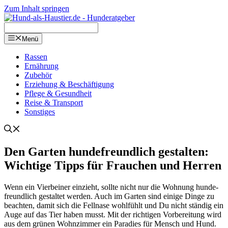
Zum Inhalt springen
Menü
Ras­sen
Ernäh­rung
Zube­hör
Erzie­hung & Beschäf­ti­gung
Pfle­ge & Gesund­heit
Rei­se & Trans­port
Sons­ti­ges
Den Gar­ten hun­de­freund­lich gestal­ten:
Wich­ti­ge Tipps für Frau­chen und Her­ren
Wenn ein Vier­bei­ner ein­zieht, soll­te nicht nur die Woh­nung hun­de­
freund­lich gestal­tet wer­den. Auch im Gar­ten sind eini­ge Din­ge zu
beach­ten, damit sich die Fell­na­se wohl­fühlt und Du nicht stän­dig ein
Auge auf das Tier haben musst. Mit der rich­ti­gen Vor­be­rei­tung wird
aus dem grü­nen Wohn­zim­mer ein Para­dies für Mensch und Hund.