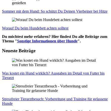
Som­mer mit dem Hund: So schützt Du Dei­nen Vier­bei­ner bei Hit­ze
Wor­auf Du beim Hun­de­bett ach­ten soll­test
Du möchtest mehr erfahren? Hier findest Du alle Beiträge zum
Thema "
Sonstige Informationen über Hunde
".
Neueste Beiträge
Was kos­tet ein Hund wirk­lich? Aus­ga­ben im Detail von Fut­ter bis
Tier­arzt
Stress­frei­er Tier­arzt­be­such: Vor­be­rei­tung und Trai­ning für gelas­se­ne
Hun­de