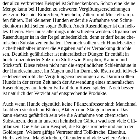
der all­zu ver­brei­te­tes Bei­spiel ist Schne­cken­korn. Schon eine klei­ne
Men­ge kann bei Hun­den zu schwe­ren Ver­gif­tungs­er­schei­nun­gen
wie zum Bei­spiel Erbre­chen, Spei­cheln, Zit­tern und Mus­kel­krämp­
fen füh­ren. Bei klei­ne­ren Hun­den endet die Auf­nah­me von Schne­
cken­korn nicht sel­ten sogar töd­lich. Auch Rasen­dün­ger ist ein heik­
les The­ma. Hier muss aller­dings unter­schie­den wer­den. Orga­ni­scher
Rasen­dün­ger ist in der Regel unbe­denk­lich, denn er darf kei­ne che­
mi­schen Sub­stan­zen ent­hal­ten. Den­noch soll­ten sich Hun­de­be­sit­zer
sicher­heits­hal­ber immer die Anga­ben auf der Ver­pa­ckung durch­le­
sen. Deut­lich gefähr­li­cher ist mine­ra­li­scher Dün­ger. Er ent­hält in
hoch kon­zen­trier­ter Salz­form Stof­fe wie Phos­phor, Kali­um und
Stick­stoff. Die­se rei­zen nicht nur die emp­find­li­chen Schleim­häu­te in
der Hun­de­schnau­ze, im Magen und im Darm, sie lösen auch teil­wei­
se lebens­be­droh­li­che Ver­gif­tungs­er­schei­nun­gen aus. Dar­um soll­ten
Hun­de in der ers­ten Zeit nach der Anwen­dung eines mine­ra­li­schen
Rasen­dün­gers auf kei­nen Fall auf dem Rasen spie­len. Noch bes­ser
ist natür­lich der Ver­zicht auf ent­spre­chen­de Pro­duk­te.
Auch wenn Hun­de eigent­lich kei­ne Pflan­zen­fres­ser sind: Manch­mal
knab­bern sie doch an Blü­ten, Blät­tern und Stän­geln her­um. Das
kann eben­so gefähr­lich sein wie die Auf­nah­me von che­mi­schen
Sub­stan­zen, denn in unse­ren hei­mi­schen Gär­ten wach­sen vie­le Gift­
pflan­zen. Die Eibe zum Bei­spiel, die Engels­trom­pe­te und auch der
Gold­re­gen. Wei­te­re gif­ti­ge Ver­tre­ter sind Toll­kir­sche, Eisen­hut,
Herbst­zeit­lo­se, Mai­glöck­chen, Ole­an­der und vie­le wei­te­re Arten.