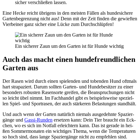
sicher ver­schlie­ßen las­sen.
Eine Hecke reicht übri­gens in den meis­ten Fäl­len als hun­de­si­che­re
Gar­ten­be­gren­zung nicht aus! Denn mit der Zeit fin­den die gewief­ten
Vier­bei­ner ganz sicher eine Lücke zum Durch­schlüp­fen!
Ein siche­rer Zaun um den Gar­ten ist für Hun­de wich­tig
Auch das macht einen hun­de­freund­li­chen
Gar­ten aus
Der Rasen wird durch einen spie­len­den und toben­den Hund oft­mals
hart stra­pa­ziert. Dar­um soll­ten Gar­ten- und Hun­de­be­sit­zer zu einer
beson­ders robus­ten Rasen­sor­te grei­fen, die Bean­spru­chun­gen nicht
so leicht übel nimmt. Im Fach­han­del gibt es bei­spiels­wei­se spe­zi­el­
len Spiel- und Spor­tra­sen, der auch stär­ke­ren Belas­tun­gen stand­hält.
Und auch wenn der Gar­ten natür­lich nie­mals aus­ge­dehn­te Spa­zier­
gän­ge und
Gas­si-Run­den
erset­zen kann: Dein Tier braucht ein Eck­
chen, wo es sich im Not­fall erleich­tern kann. Das ist gera­de in hei­
ßen Som­mer­mo­na­ten ein wich­ti­ges The­ma, wenn die Tem­pe­ra­tu­ren
so hoch sind, dass lan­ge Spa­zier­gän­ge nicht zu emp­feh­len sind.