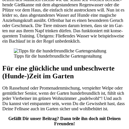
hen­de Gieß­kan­ne mit dem abge­stan­de­nen Regen­was­ser oder die
Pfüt­ze vor dem Haus, die ein­fach nicht aus­trock­nen will. Nun ist es
lei­der so, dass abge­stan­de­nes Was­ser auf Hun­de eine magi­sche
Anzie­hungs­kraft aus­übt. Offen­bar hat es einen beson­de­ren Geruch
oder Geschmack. Die Tie­re müs­sen dar­um ler­nen, dass sie im Gar­
ten nur aus ihrem Napf trin­ken dür­fen. Das funk­tio­niert mit kon­se­
quen­tem Trai­ning. Übri­gens: Flie­ßen­des Was­ser wie bei­spiels­wei­se
ein Bach­lauf ist in der Regel unbe­denk­lich.
Tipps für die hun­de­freund­li­che Gar­ten­ge­stal­tung
Für eine glück­li­che und unbe­schwer­te
(Hunde-)Zeit im Gar­ten
Ob Ras­se­hund oder Pro­me­na­den­mi­schung, ver­spiel­ter Wel­pe oder
gemüt­li­cher Seni­or, wenn der Gar­ten hun­de­freund­lich ist, fühlt sich
jeder Vier­bei­ner im grü­nen Wohn­zim­mer „pudel­wohl“! Und auch
Du kannst viel ent­spann­ter sein, wenn Du die Gewiss­heit hast, dass
Dei­ne Fell­na­se auch im Gar­ten sicher und wohl­be­hü­tet ist.
Gefällt Dir unser Bei­trag? Dann tei­le ihn doch mit Dei­nen
Freun­den!