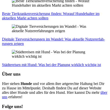
Bes­te Tier­kran­ken­ver­si­che­rung fin­den: Wor­auf Hun­de­hal­ter im
aktu­el­len Markt ach­ten soll­ten
Digi­ta­le Tier­ver­si­che­run­gen im Wan­del: Was aktu­el­le Nut­zer­er­fah­
run­gen zei­gen
Städ­te­rei­sen mit Hund: Was bei der Pla­nung wirk­lich wich­tig ist
Über uns
Hier stehen
Hunde
und vor allem ihre artgerechte Haltung bei Dir
zu Hause im Mittelpunkt. Deshalb findest Du auf dieser Website
alles über Hunde und alles für den Hund. Hier kannst Du mehr
über
uns
erfahren!
Folge uns!