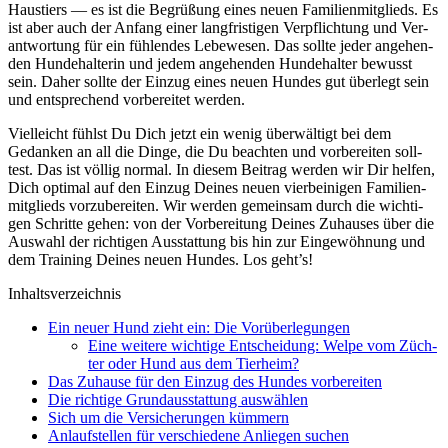
Haus­tiers — es ist die Begrü­ßung eines neu­en Fami­li­en­mit­glieds. Es
ist aber auch der Anfang einer lang­fris­ti­gen Ver­pflich­tung und Ver­
ant­wor­tung für ein füh­len­des Lebe­we­sen. Das soll­te jeder ange­hen­
den Hun­de­hal­te­rin und jedem ange­hen­den Hun­de­hal­ter bewusst
sein. Daher soll­te der Ein­zug eines neu­en Hun­des gut über­legt sein
und ent­spre­chend vor­be­rei­tet wer­den.
Viel­leicht fühlst Du Dich jetzt ein wenig über­wäl­tigt bei dem
Gedan­ken an all die Din­ge, die Du beach­ten und vor­be­rei­ten soll­
test. Das ist völ­lig nor­mal. In die­sem Bei­trag wer­den wir Dir hel­fen,
Dich opti­mal auf den Ein­zug Dei­nes neu­en vier­bei­ni­gen Fami­li­en­
mit­glieds vor­zu­be­rei­ten. Wir wer­den gemein­sam durch die wich­ti­
gen Schrit­te gehen: von der Vor­be­rei­tung Dei­nes Zuhau­ses über die
Aus­wahl der rich­ti­gen Aus­stat­tung bis hin zur Ein­ge­wöh­nung und
dem Trai­ning Dei­nes neu­en Hun­des. Los geht’s!
Inhalts­ver­zeich­nis
Ein neu­er Hund zieht ein: Die Vor­über­le­gun­gen
Eine wei­te­re wich­ti­ge Ent­schei­dung: Wel­pe vom Züch­
ter oder Hund aus dem Tier­heim?
Das Zuhau­se für den Ein­zug des Hun­des vor­be­rei­ten
Die rich­ti­ge Grund­aus­stat­tung aus­wäh­len
Sich um die Ver­si­che­run­gen küm­mern
Anlauf­stel­len für ver­schie­de­ne Anlie­gen suchen