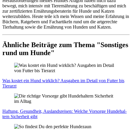
Herausforderungen meines Hundes Aragon haben mich dazu
bewegt, mich intensiv mit Tierernährung zu beschäftigen und mich
zur zertifizierten Ernährungsberaterin für Hunde und Katzen
weiterzubilden. Heute teile ich mein Wissen und meine Erfahrung in
Büchern, Ratgebern und Fachartikeln rund um die artgerechte
Tierhaltung sowie die Ernährung von Hunden und Katzen.
Ähnliche Beiträge zum Thema "Sonstiges
rund um Hunde"
Was kos­tet ein Hund wirk­lich? Aus­ga­ben im Detail von Fut­ter bis
Tier­arzt
Haf­tung, Gesund­heit, Aus­lands­rei­sen: Wel­che Vor­sor­ge Hun­de­hal­
tern Sicher­heit gibt