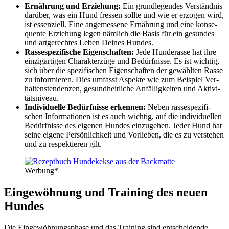
Ernäh­rung und Erzie­hung:
Ein grund­le­gen­des Ver­ständ­nis
dar­über, was ein Hund fres­sen soll­te und wie er erzo­gen wird,
ist essen­zi­ell. Eine ange­mes­se­ne Ernäh­rung und eine kon­se­
quen­te Erzie­hung legen näm­lich die Basis für ein gesun­des
und art­ge­rech­tes Leben Dei­nes Hun­des.
Ras­se­spe­zi­fi­sche Eigen­schaf­ten:
Jede Hun­de­ras­se hat ihre
ein­zig­ar­ti­gen Cha­rak­ter­zü­ge und Bedürf­nis­se. Es ist wich­tig,
sich über die spe­zi­fi­schen Eigen­schaf­ten der gewähl­ten Ras­se
zu infor­mie­ren. Dies umfasst Aspek­te wie zum Bei­spiel Ver­
hal­tens­ten­den­zen, gesund­heit­li­che Anfäl­lig­kei­ten und Akti­vi­
täts­ni­veau.
Indi­vi­du­el­le Bedürf­nis­se erken­nen:
Neben ras­se­spe­zi­fi­
schen Infor­ma­tio­nen ist es auch wich­tig, auf die indi­vi­du­el­len
Bedürf­nis­se des eige­nen Hun­des ein­zu­ge­hen. Jeder Hund hat
sei­ne eige­ne Per­sön­lich­keit und Vor­lie­ben, die es zu ver­ste­hen
und zu respek­tie­ren gilt.
Wer­bung*
Ein­ge­wöh­nung und Trai­ning des neu­en
Hun­des
Die Ein­ge­wöh­nungs­pha­se und das Trai­ning sind ent­schei­den­de