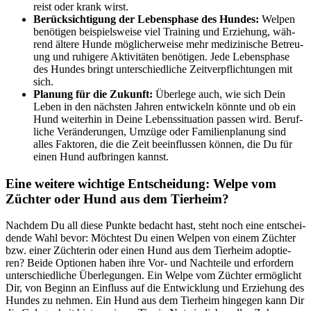
reist oder krank wirst.
Berück­sich­ti­gung der Lebens­pha­se des Hun­des:
Wel­pen
benö­ti­gen bei­spiels­wei­se viel Trai­ning und Erzie­hung, wäh­
rend älte­re Hun­de mög­li­cher­wei­se mehr medi­zi­ni­sche Betreu­
ung und ruhi­ge­re Akti­vi­tä­ten benö­ti­gen. Jede Lebens­pha­se
des Hun­des bringt unter­schied­li­che Zeit­ver­pflich­tun­gen mit
sich.
Pla­nung für die Zukunft:
Über­le­ge auch, wie sich Dein
Leben in den nächs­ten Jah­ren ent­wi­ckeln könn­te und ob ein
Hund wei­ter­hin in Dei­ne Lebens­si­tua­ti­on pas­sen wird. Beruf­
li­che Ver­än­de­run­gen, Umzü­ge oder Fami­li­en­pla­nung sind
alles Fak­to­ren, die die Zeit beein­flus­sen kön­nen, die Du für
einen Hund auf­brin­gen kannst.
Eine wei­te­re wich­ti­ge Ent­schei­dung: Wel­pe vom
Züch­ter oder Hund aus dem Tier­heim?
Nach­dem Du all die­se Punk­te bedacht hast, steht noch eine ent­schei­
den­de Wahl bevor: Möch­test Du einen Wel­pen von einem Züch­ter
bzw. einer Züch­te­rin oder einen Hund aus dem Tier­heim adop­tie­
ren? Bei­de Optio­nen haben ihre Vor- und Nach­tei­le und erfor­dern
unter­schied­li­che Über­le­gun­gen. Ein Wel­pe vom Züch­ter ermög­licht
Dir, von Beginn an Ein­fluss auf die Ent­wick­lung und Erzie­hung des
Hun­des zu neh­men. Ein Hund aus dem Tier­heim hin­ge­gen kann Dir