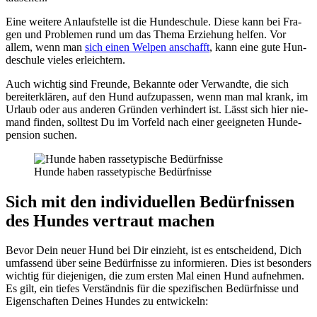
Eine wei­te­re Anlauf­stel­le ist die Hun­de­schu­le. Die­se kann bei Fra­
gen und Pro­ble­men rund um das The­ma Erzie­hung hel­fen. Vor
allem, wenn man
sich einen Wel­pen anschafft
, kann eine gute Hun­
de­schu­le vie­les erleich­tern.
Auch wich­tig sind Freun­de, Bekann­te oder Ver­wand­te, die sich
bereit­erklä­ren, auf den Hund auf­zu­pas­sen, wenn man mal krank, im
Urlaub oder aus ande­ren Grün­den ver­hin­dert ist. Lässt sich hier nie­
mand fin­den, soll­test Du im Vor­feld nach einer geeig­ne­ten Hun­de­
pen­si­on suchen.
Hun­de haben ras­se­ty­pi­sche Bedürf­nis­se
Sich mit den indi­vi­du­el­len Bedürf­nis­sen
des Hun­des ver­traut machen
Bevor Dein neu­er Hund bei Dir ein­zieht, ist es ent­schei­dend, Dich
umfas­send über sei­ne Bedürf­nis­se zu infor­mie­ren. Dies ist beson­ders
wich­tig für die­je­ni­gen, die zum ers­ten Mal einen Hund auf­neh­men.
Es gilt, ein tie­fes Ver­ständ­nis für die spe­zi­fi­schen Bedürf­nis­se und
Eigen­schaf­ten Dei­nes Hun­des zu ent­wi­ckeln: