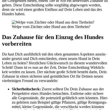
die Gele­gen­heit bie­ten, einem Tier in Not ein lie­be­vol­les Zuhau­se zu
geben. Die­se Ent­schei­dung soll­te sorg­fäl­tig abge­wo­gen wer­den,
denn sie wird einen gro­ßen Ein­fluss auf Dein Leben und das des
Hun­des haben.
Wel­pe vom Züch­ter oder Hund aus dem Tier­heim?
Das Zuhau­se für den Ein­zug des Hun­des
vor­be­rei­ten
Du hast Dich aus­führ­lich mit den oben genann­ten Aspek­ten aus­ein­
an­der gesetzt und Dich ent­schie­den, einen neu­en Hund in Dein
Leben zu holen? Herz­li­chen Glück­wunsch zu die­sem wun­der­vol­len
Schritt! Dann ist es nun an der Zeit, Dei­ne Ent­schei­dung Wirk­lich­
keit wer­den zu las­sen. Der nächs­te gro­ße Schritt besteht dar­in, Dein
Zuhau­se in einen siche­ren und gemüt­li­chen Ort für Dei­nen neu­en
vier­bei­ni­gen Freund zu ver­wan­deln:
Sicher­heits­check:
Zuerst soll­test Du Dein Zuhau­se aus der
Per­spek­ti­ve eines Hun­des betrach­ten. Ent­fer­ne oder siche­re
alle Gegen­stän­de, die poten­zi­ell gefähr­lich sein könn­ten. Hier­
zu gehö­ren zum Bei­spiel gif­ti­ge Pflan­zen, gif­ti­ge Rei­ni­gungs­
mit­tel, klei­ne Gegen­stän­de, die ver­schluckt wer­den könn­ten