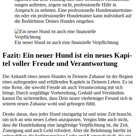
run­gen auf­tre­ten, zöge­re nicht, pro­fes­sio­nel­le Hil­fe in
Anspruch zu neh­men. Eine pro­fes­sio­nel­le Hun­de­trai­ner­trai­ne­
rin oder ein pro­fes­sio­nel­ler Hun­de­trai­ner kann indi­vi­du­ell auf
die Bedürf­nis­se Dei­nes Hun­des ein­ge­hen.
Ein neu­er Hund ist auch eine finan­zi­el­le Ver­pflich­tung
Fazit: Ein neu­er Hund ist ein neu­es Kapi­
tel vol­ler Freu­de und Ver­ant­wor­tung
Die Ankunft eines neu­en Hun­des in Dei­nem Zuhau­se ist der Beginn
eines auf­re­gen­den und erfül­len­den Kapi­tels in Dei­nem Leben. Es ist
eine Rei­se, die sowohl Freu­de als auch Ver­ant­wor­tung mit sich
bringt. Durch sorg­fäl­ti­ge Vor­be­rei­tung, Geduld und Ver­ständ­nis
kannst Du sicher­stel­len, dass Dein neu­er vier­bei­ni­ger Freund sich in
sei­nem neu­en Zuhau­se wohl und gebor­gen fühlt.
Den­ke dar­an, dass jeder Hund ein­zig­ar­tig ist und sei­ne Zeit braucht,
um sich an sein neu­es Leben anzu­pas­sen. Ver­giss bit­te auch nicht,
dass die Hun­de­hal­tung eine lang­fris­ti­ge Ver­pflich­tung ist, die Zeit,
Zunei­gung und auch Geld erfor­dert. Aber die Beloh­nung hier­für ist
unbe­zahl­bar: die bedin­gungs­lo­se Lie­be und Kame­rad­schaft, die ein