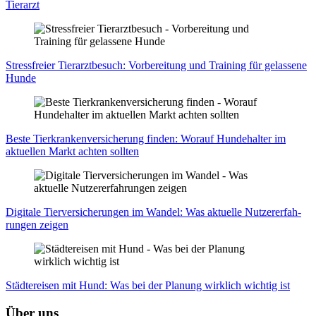
Tier­arzt
Stress­frei­er Tier­arzt­be­such: Vor­be­rei­tung und Trai­ning für gelas­se­ne
Hun­de
Bes­te Tier­kran­ken­ver­si­che­rung fin­den: Wor­auf Hun­de­hal­ter im
aktu­el­len Markt ach­ten soll­ten
Digi­ta­le Tier­ver­si­che­run­gen im Wan­del: Was aktu­el­le Nut­zer­er­fah­
run­gen zei­gen
Städ­te­rei­sen mit Hund: Was bei der Pla­nung wirk­lich wich­tig ist
Über uns