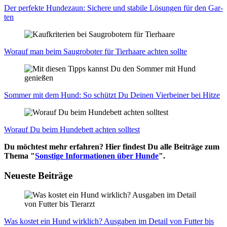
Der per­fek­te Hun­de­zaun: Siche­re und sta­bi­le Lösun­gen für den Gar­
ten
Wor­auf man beim Saug­ro­bo­ter für Tier­haa­re ach­ten soll­te
Som­mer mit dem Hund: So schützt Du Dei­nen Vier­bei­ner bei Hit­ze
Wor­auf Du beim Hun­de­bett ach­ten soll­test
Du möchtest mehr erfahren? Hier findest Du alle Beiträge zum
Thema "
Sonstige Informationen über Hunde
".
Neueste Beiträge
Was kos­tet ein Hund wirk­lich? Aus­ga­ben im Detail von Fut­ter bis