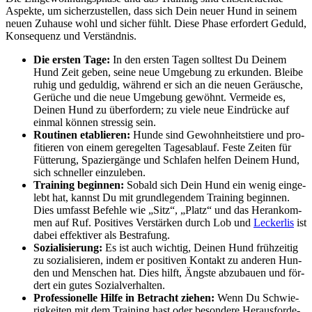
Aspek­te, um sicher­zu­stel­len, dass sich Dein neu­er Hund in sei­nem
neu­en Zuhau­se wohl und sicher fühlt. Die­se Pha­se erfor­dert Geduld,
Kon­se­quenz und Ver­ständ­nis.
Die ers­ten Tage:
In den ers­ten Tagen soll­test Du Dei­nem
Hund Zeit geben, sei­ne neue Umge­bung zu erkun­den. Blei­be
ruhig und gedul­dig, wäh­rend er sich an die neu­en Geräu­sche,
Gerü­che und die neue Umge­bung gewöhnt. Ver­mei­de es,
Dei­nen Hund zu über­for­dern; zu vie­le neue Ein­drü­cke auf
ein­mal kön­nen stres­sig sein.
Rou­ti­nen eta­blie­ren:
Hun­de sind Gewohn­heits­tie­re und pro­
fi­tie­ren von einem gere­gel­ten Tages­ab­lauf. Fes­te Zei­ten für
Füt­te­rung, Spa­zier­gän­ge und Schla­fen hel­fen Dei­nem Hund,
sich schnel­ler ein­zu­le­ben.
Trai­ning begin­nen:
Sobald sich Dein Hund ein wenig ein­ge­
lebt hat, kannst Du mit grund­le­gen­dem Trai­ning begin­nen.
Dies umfasst Befeh­le wie „Sitz“, „Platz“ und das Her­an­kom­
men auf Ruf. Posi­ti­ves Ver­stär­ken durch Lob und
Lecker­lis
ist
dabei effek­ti­ver als Bestra­fung.
Sozia­li­sie­rung:
Es ist auch wich­tig, Dei­nen Hund früh­zei­tig
zu sozia­li­sie­ren, indem er posi­ti­ven Kon­takt zu ande­ren Hun­
den und Men­schen hat. Dies hilft, Ängs­te abzu­bau­en und för­
dert ein gutes Sozi­al­ver­hal­ten.
Pro­fes­sio­nel­le Hil­fe in Betracht zie­hen:
Wenn Du Schwie­
rig­kei­ten mit dem Trai­ning hast oder beson­de­re Her­aus­for­de­