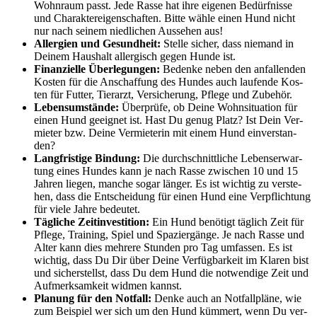
Wohn­raum passt. Jede Ras­se hat ihre eige­nen Bedürf­nis­se
und Cha­rak­ter­ei­gen­schaf­ten. Bit­te wäh­le einen Hund nicht
nur nach sei­nem nied­li­chen Aus­se­hen aus!
All­er­gien und Gesund­heit:
Stel­le sicher, dass nie­mand in
Dei­nem Haus­halt all­er­gisch gegen Hun­de ist.
Finan­zi­el­le Über­le­gun­gen:
Beden­ke neben den anfal­len­den
Kos­ten für die Anschaf­fung des Hun­des auch lau­fen­de Kos­
ten für Fut­ter, Tier­arzt, Ver­si­che­rung, Pfle­ge und Zube­hör.
Lebens­um­stän­de:
Über­prü­fe, ob Dei­ne Wohn­si­tua­ti­on für
einen Hund geeig­net ist. Hast Du genug Platz? Ist Dein Ver­
mie­ter bzw. Dei­ne Ver­mie­te­rin mit einem Hund ein­ver­stan­
den?
Lang­fris­ti­ge Bin­dung:
Die durch­schnitt­li­che Lebens­er­war­
tung eines Hun­des kann je nach Ras­se zwi­schen 10 und 15
Jah­ren lie­gen, man­che sogar län­ger. Es ist wich­tig zu ver­ste­
hen, dass die Ent­schei­dung für einen Hund eine Ver­pflich­tung
für vie­le Jah­re bedeu­tet.
Täg­li­che Zeit­in­ves­ti­ti­on:
Ein Hund benö­tigt täg­lich Zeit für
Pfle­ge, Trai­ning, Spiel und Spa­zier­gän­ge. Je nach Ras­se und
Alter kann dies meh­re­re Stun­den pro Tag umfas­sen. Es ist
wich­tig, dass Du Dir über Dei­ne Ver­füg­bar­keit im Kla­ren bist
und sicher­stellst, dass Du dem Hund die not­wen­di­ge Zeit und
Auf­merk­sam­keit wid­men kannst.
Pla­nung für den Not­fall:
Den­ke auch an Not­fall­plä­ne, wie
zum Bei­spiel wer sich um den Hund küm­mert, wenn Du ver­