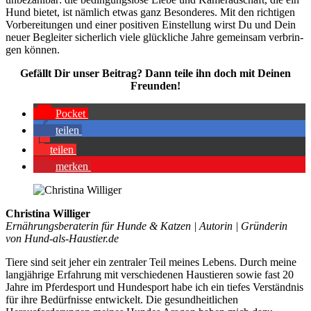
Hund bie­tet, ist näm­lich etwas ganz Beson­de­res. Mit den rich­ti­gen
Vor­be­rei­tun­gen und einer posi­ti­ven Ein­stel­lung wirst Du und Dein
neu­er Beglei­ter sicher­lich vie­le glück­li­che Jah­re gemein­sam ver­brin­
gen kön­nen.
Gefällt Dir unser Bei­trag? Dann tei­le ihn doch mit Dei­nen
Freun­den!
Pocket
tei­len
tei­len
mer­ken
Christina Williger
Ernährungsberaterin für Hunde & Katzen | Autorin | Gründerin
von Hund-als-Haustier.de
Tiere sind seit jeher ein zentraler Teil meines Lebens. Durch meine
langjährige Erfahrung mit verschiedenen Haustieren sowie fast 20
Jahre im Pferdesport und Hundesport habe ich ein tiefes Verständnis
für ihre Bedürfnisse entwickelt. Die gesundheitlichen