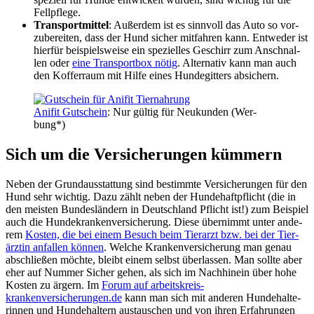
Fell­pfle­ge.
Trans­port­mit­tel
: Außer­dem ist es sinn­voll das Auto so vor­
zu­be­rei­ten, dass der Hund sicher mit­fah­ren kann. Ent­we­der ist
hier­für bei­spiels­wei­se ein spe­zi­el­les Geschirr zum Anschnal­
len oder
eine Trans­port­box nötig
. Alter­na­tiv kann man auch
den Kof­fer­raum mit Hil­fe eines Hun­de­git­ters absi­chern.
Ani­fit Gut­schein
: Nur gül­tig für Neu­kun­den (Wer­
bung*)
Sich um die Ver­si­che­run­gen küm­mern
Neben der Grund­aus­stat­tung sind bestimm­te Ver­si­che­run­gen für den
Hund sehr wich­tig. Dazu zählt neben der Hun­de­haft­pflicht (die in
den meis­ten Bun­des­län­dern in Deutsch­land Pflicht ist!) zum Bei­spiel
auch die Hun­de­kran­ken­ver­si­che­rung. Die­se über­nimmt unter ande­
rem
Kos­ten, die bei einem Besuch beim Tier­arzt bzw. bei der Tier­
ärz­tin anfal­len kön­nen
. Wel­che Kran­ken­ver­si­che­rung man genau
abschlie­ßen möch­te, bleibt einem selbst über­las­sen. Man soll­te aber
eher auf Num­mer Sicher gehen, als sich im Nach­hin­ein über hohe
Kos­ten zu ärgern. Im
Forum auf arbeitskreis-
krankenversicherungen.de
kann man sich mit ande­ren Hun­de­hal­te­
rin­nen und Hun­de­hal­tern aus­tau­schen und von ihren Erfah­run­gen