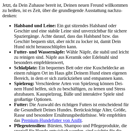
Jetzt, da Dein Zuhau­se bereit ist, Dei­nen neu­en Freund will­kom­men
zu hei­ßen, ist es Zeit, über die grund­le­gen­de Aus­stat­tung nach­zu­
den­ken:
Hals­band und Lei­ne:
Ein gut sit­zen­des Hals­band oder
Geschirr und eine sta­bi­le Lei­ne sind unver­zicht­bar für siche­re
Spa­zier­gän­ge. Ach­te dar­auf, dass das Hals­band bzw. das
Geschirr bequem sitzt, aber nicht zu locker ist, damit Dein
Hund nicht her­aus­schlüp­fen kann.
Fut­ter- und Was­ser­näp­fe:
Wäh­le Näp­fe, die sta­bil und leicht
zu rei­ni­gen sind. Näp­fe aus Kera­mik oder Edel­stahl sind
beson­ders emp­feh­lens­wert,
Schlaf­platz:
Ein beque­mes Bett oder eine Kuschel­de­cke an
einem ruhi­gen Ort im Haus gibt Dei­nem Hund einen eige­nen
Bereich, in dem er sich zurück­zie­hen und ent­span­nen kann.
Spiel­zeug:
Ver­schie­de­ne Arten von Spiel­zeug kön­nen Dei­
nem Hund hel­fen, sich zu beschäf­ti­gen, zu ler­nen und Stress
abzu­bau­en. Kau­spiel­zeug, Bäl­le und inter­ak­ti­ve Spie­le sind
groß­ar­ti­ge Optio­nen.
Fut­ter:
Die Aus­wahl des rich­ti­gen Fut­ters ist ent­schei­dend für
die Gesund­heit Dei­nes Hun­des. Berück­sich­ti­ge Alter, Grö­ße,
Ras­se und beson­de­re Ernäh­rungs­be­dürf­nis­se. Wir emp­feh­len
das
Pre­mi­um-Hun­de­fut­ter von Ani­fit
.
Pfle­ge­uten­si­li­en:
Bürs­ten, Sham­poo und Pfle­ge­pro­duk­te, die
spe­zi­ell für Hun­de ent­wi­ckelt wur­den, sind wich­tig für die