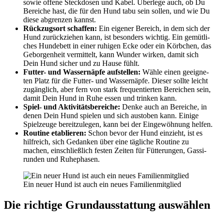
sowie offe­ne Steck­do­sen und Kabel. Über­le­ge auch, ob Du
Berei­che hast, die für den Hund tabu sein sol­len, und wie Du
die­se abgren­zen kannst.
Rück­zugs­ort schaf­fen:
Ein eige­ner Bereich, in dem sich der
Hund zurück­zie­hen kann, ist beson­ders wich­tig. Ein gemüt­li­
ches Hun­de­bett in einer ruhi­gen Ecke oder ein Körb­chen, das
Gebor­gen­heit ver­mit­telt, kann Wun­der wir­ken, damit sich
Dein Hund sicher und zu Hau­se fühlt.
Fut­ter- und Was­ser­näp­fe auf­stel­len:
Wäh­le einen geeig­ne­
ten Platz für die Fut­ter- und Was­ser­näp­fe. Die­ser soll­te leicht
zugäng­lich, aber fern von stark fre­quen­tier­ten Berei­chen sein,
damit Dein Hund in Ruhe essen und trin­ken kann.
Spiel- und Akti­vi­täts­be­rei­che:
Den­ke auch an Berei­che, in
denen Dein Hund spie­len und sich aus­to­ben kann. Eini­ge
Spiel­zeu­ge bereit­zu­le­gen, kann bei der Ein­ge­wöh­nung hel­fen.
Rou­ti­ne eta­blie­ren:
Schon bevor der Hund ein­zieht, ist es
hilf­reich, sich Gedan­ken über eine täg­li­che Rou­ti­ne zu
machen, ein­schließ­lich fes­ten Zei­ten für Füt­te­run­gen, Gas­si­
run­den und Ruhe­pha­sen.
Ein neu­er Hund ist auch ein neu­es Fami­li­en­mit­glied
Die rich­ti­ge Grund­aus­stat­tung aus­wäh­len