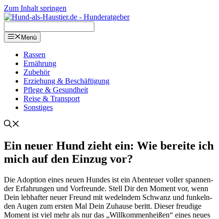
Zum Inhalt springen
Menü
Ras­sen
Ernäh­rung
Zube­hör
Erzie­hung & Beschäf­ti­gung
Pfle­ge & Gesund­heit
Rei­se & Trans­port
Sons­ti­ges
Ein neu­er Hund zieht ein: Wie berei­te ich
mich auf den Ein­zug vor?
Die Adop­ti­on eines neu­en Hun­des ist ein Aben­teu­er vol­ler span­nen­
der Erfah­run­gen und Vor­freun­de. Stell Dir den Moment vor, wenn
Dein leb­haf­ter neu­er Freund mit wedeln­dem Schwanz und fun­keln­
den Augen zum ers­ten Mal Dein Zuhau­se beritt. Die­ser freu­di­ge
Moment ist viel mehr als nur das „Will­kom­men­hei­ßen“ eines neu­es