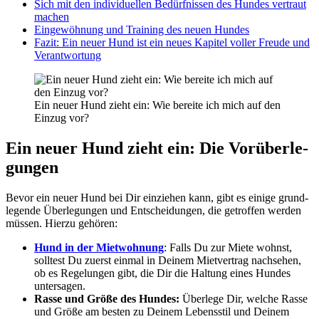
Sich mit den indi­vi­du­el­len Bedürf­nis­sen des Hun­des ver­traut
machen
Ein­ge­wöh­nung und Trai­ning des neu­en Hun­des
Fazit: Ein neu­er Hund ist ein neu­es Kapi­tel vol­ler Freu­de und
Ver­ant­wor­tung
Ein neu­er Hund zieht ein: Wie berei­te ich mich auf den
Ein­zug vor?
Ein neu­er Hund zieht ein: Die Vor­über­le­
gun­gen
Bevor ein neu­er Hund bei Dir ein­zie­hen kann, gibt es eini­ge grund­
le­gen­de Über­le­gun­gen und Ent­schei­dun­gen, die getrof­fen wer­den
müs­sen. Hier­zu gehö­ren:
Hund in der Miet­woh­nung
: Falls Du zur Mie­te wohnst,
soll­test Du zuerst ein­mal in Dei­nem Miet­ver­trag nach­se­hen,
ob es Rege­lun­gen gibt, die Dir die Hal­tung eines Hun­des
unter­sa­gen.
Ras­se und Grö­ße des Hun­des:
Über­le­ge Dir, wel­che Ras­se
und Grö­ße am bes­ten zu Dei­nem Lebens­stil und Dei­nem