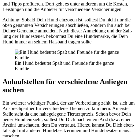
und Tipps pro­fi­tie­ren. Dort geht es unter ande­rem um die Kos­ten,
Leis­tun­gen und die Anbie­ter für ver­schie­de­ne Ver­si­che­run­gen.
Ach­tung: Sobald Dein Hund ein­zo­gen ist, soll­test Du nicht nur die
oben genann­ten Ver­si­che­run­gen abschlie­ßen, son­dern ihn auch bei
Dei­ner Gemein­de anmel­den. Nach die­ser Anmel­dung und der Zah­
lung der Hun­de­steu­er, bekommst Du eine Hun­de­mar­ke, die Dein
Hund immer an sei­nem Hals­band tra­gen soll­te.
Ein Hund bedeu­tet Spaß und Freun­de für die gan­ze
Fami­lie
Anlauf­stel­len für ver­schie­de­ne Anlie­gen
suchen
Ein wei­te­rer wich­ti­ger Punkt, der zur Vor­be­rei­tung zählt, ist, sich um
Ansprech­part­ner für ver­schie­de­ne The­men zu küm­mern. An ers­ter
Stel­le steht da eine nahe­ge­le­ge­ne Tier­arzt­pra­xis. Schon bevor Dein
neu­er Hund ein­zieht, soll­test Du Dich nach einem Arzt (bzw. einer
Ärz­tin) umschau­en, dem Du ver­traust. Hier­zu kannst Du Dich eben­
falls gut mit ande­ren Hun­de­be­sit­ze­rin­nen und Hun­de­be­sit­zern aus­
tau­schen.