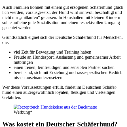
Auch Fami­li­en kön­nen mit einem gut erzo­ge­nen Schä­fer­hund glück­
lich wer­den, vor­aus­ge­setzt, der Hund wird sinn­voll beschäf­tigt und
nicht nur „mit­lau­fen“ gelas­sen. In Haus­hal­ten mit klei­nen Kin­dern
soll­te auf eine gute Sozia­li­sa­ti­on und einen respekt­vol­len Umgang
geach­tet wer­den.
Grund­sätz­lich eig­net sich der Deut­sche Schä­fer­hund für Men­schen,
die:
viel Zeit für Bewe­gung und Trai­ning haben
Freu­de an Hun­de­sport, Aus­las­tung und gemein­sa­mer Arbeit
mit­brin­gen
einen treu­en, lern­freu­di­gen und sen­si­blen Part­ner suchen
bereit sind, sich mit Erzie­hung und ras­se­spe­zi­fi­schen Bedürf­
nis­sen aus­ein­an­der­zu­set­zen
Wer die­se Vor­aus­set­zun­gen erfüllt, fin­det im Deut­schen Schä­fer­
hund einen außer­ge­wöhn­lich loya­len, flei­ßi­gen und viel­sei­ti­gen
Gefähr­ten.
Wer­bung*
Was kos­tet ein Deut­scher Schä­fer­hund?