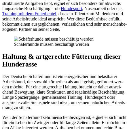
struk­tu­rier­te Auf­ga­ben liebt, eig­net er sich beson­ders für abwechs­
lungs­rei­che Beschäf­ti­gung – ob
Hun­de­sport
, Nasen­ar­beit oder das
Trai­ning mit dem Fut­ter­beu­tel
, das sein Talent zum Mit­den­ken und
sei­ne Arbeits­freu­de ide­al anspricht. Wer die­se Bedürf­nis­se erfüllt,
bekommt einen aus­ge­gli­che­nen, ver­läss­li­chen und sehr men­schen­be­
zo­ge­nen Part­ner an sei­ner Sei­te.
Schä­fer­hun­de müs­sen beschäf­tigt wer­den
Hal­tung & art­ge­rech­te Füt­te­rung die­ser
Hun­de­ras­se
Der Deut­sche Schä­fer­hund ist ein ener­ge­ti­scher und belast­ba­rer
Arbeits­hund, der sowohl kör­per­lich als auch geis­tig gefor­dert wer­
den möch­te. Für eine art­ge­rech­te Hal­tung braucht er daher aus­rei­
chend Bewe­gung, kla­re Struk­tu­ren und regel­mä­ßi­ge Beschäf­ti­gung.
Lan­ge Spa­zier­gän­ge, gemein­sa­mes Trai­ning, Hun­de­sport oder
anspruchs­vol­le Such­spie­le sind ide­al, um sei­nen natür­li­chen Arbeits­
drang zu stil­len.
Weil der Schä­fer­hund sehr men­schen­be­zo­gen ist, eig­net er sich nicht
für ein Leben im Zwin­ger oder für lan­ge Zei­ten allein. Er möch­te in
den All­tag inte­griert wer­den, Auf­ga­ben bekom­men und ech­te Bin­