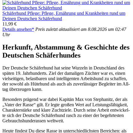
Schä­fer­hund Pfle­ge: Pfle­ge, Ernäh­rung und Krank­hei­ten rund um
Dei­nen Deut­schen Schä­fer­hund
11,99 €
Details anse­hen*
Preis zuletzt aktua­li­siert am 8.08.2026 um 02:47
Uhr
Her­kunft, Abstam­mung & Geschich­te des
Deut­schen Schä­fer­hun­des
Der Deut­sche Schä­fer­hund hat sei­ne Wur­zeln in Deutsch­land des
spä­ten 19. Jahr­hun­derts. Ziel der dama­li­gen Züch­ter war es, einen
viel­sei­ti­gen, belast­ba­ren und intel­li­gen­ten Arbeits­hund zu schaf­fen,
der sowohl als Hüte­hund als auch als zuver­läs­si­ger Beglei­ter im All­
tag über­zeu­gen kann.
Beson­ders prä­gend war dabei Kapi­tän Max von Ste­pha­nitz, der als
„Vater der Ras­se“ gilt. Er leg­te gro­ßen Wert auf Leis­tungs­fä­hig­keit,
Cha­rak­ter­stär­ke und kla­re Zucht­zie­le. Durch sei­ne Arbeit ent­wi­ckel­
te sich der Deut­sche Schä­fer­hund rasch zu einer der begehr­tes­ten
Gebrauchs­hun­de­ras­sen welt­weit.
Heu­te fin­dest Du die­se Ras­se in unter­schied­lichs­ten Berei­chen: als