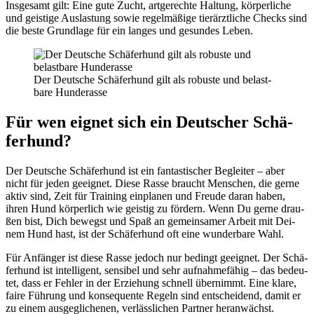
Ins­ge­samt gilt: Eine gute Zucht, art­ge­rech­te Hal­tung, kör­per­li­che
und geis­ti­ge Aus­las­tung sowie regel­mä­ßi­ge tier­ärzt­li­che Checks sind
die bes­te Grund­la­ge für ein lan­ges und gesun­des Leben.
Der Deut­sche Schä­fer­hund gilt als robus­te und belast­
ba­re Hun­de­ras­se
Für wen eig­net sich ein Deut­scher Schä­
fer­hund?
Der Deut­sche Schä­fer­hund ist ein fan­tas­ti­scher Beglei­ter – aber
nicht für jeden geeig­net. Die­se Ras­se braucht Men­schen, die ger­ne
aktiv sind, Zeit für Trai­ning ein­pla­nen und Freu­de dar­an haben,
ihren Hund kör­per­lich wie geis­tig zu för­dern. Wenn Du ger­ne drau­
ßen bist, Dich bewegst und Spaß an gemein­sa­mer Arbeit mit Dei­
nem Hund hast, ist der Schä­fer­hund oft eine wun­der­ba­re Wahl.
Für Anfän­ger ist die­se Ras­se jedoch nur bedingt geeig­net. Der Schä­
fer­hund ist intel­li­gent, sen­si­bel und sehr auf­nah­me­fä­hig – das bedeu­
tet, dass er Feh­ler in der Erzie­hung schnell über­nimmt. Eine kla­re,
fai­re Füh­rung und kon­se­quen­te Regeln sind ent­schei­dend, damit er
zu einem aus­ge­gli­che­nen, ver­läss­li­chen Part­ner her­an­wächst.