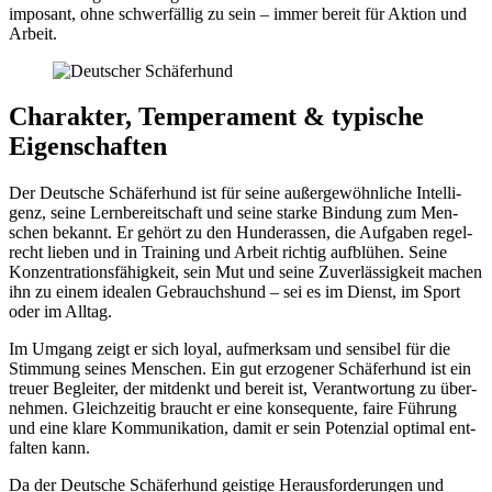
impo­sant, ohne schwer­fäl­lig zu sein – immer bereit für Akti­on und
Arbeit.
Cha­rak­ter, Tem­pe­ra­ment & typi­sche
Eigen­schaf­ten
Der Deut­sche Schä­fer­hund ist für sei­ne außer­ge­wöhn­li­che Intel­li­
genz, sei­ne Lern­be­reit­schaft und sei­ne star­ke Bin­dung zum Men­
schen bekannt. Er gehört zu den Hun­de­ras­sen, die Auf­ga­ben regel­
recht lie­ben und in Trai­ning und Arbeit rich­tig auf­blü­hen. Sei­ne
Kon­zen­tra­ti­ons­fä­hig­keit, sein Mut und sei­ne Zuver­läs­sig­keit machen
ihn zu einem idea­len Gebrauchs­hund – sei es im Dienst, im Sport
oder im All­tag.
Im Umgang zeigt er sich loy­al, auf­merk­sam und sen­si­bel für die
Stim­mung sei­nes Men­schen. Ein gut erzo­ge­ner Schä­fer­hund ist ein
treu­er Beglei­ter, der mit­denkt und bereit ist, Ver­ant­wor­tung zu über­
neh­men. Gleich­zei­tig braucht er eine kon­se­quen­te, fai­re Füh­rung
und eine kla­re Kom­mu­ni­ka­ti­on, damit er sein Poten­zi­al opti­mal ent­
fal­ten kann.
Da der Deut­sche Schä­fer­hund geis­ti­ge Her­aus­for­de­run­gen und