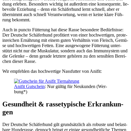
dung erle­ben. Beson­ders wich­tig ist außer­dem eine kon­se­quen­te, lie­
be­vol­le Erzie­hung – denn ein Schä­fer­hund lernt schnell, aber er
über­nimmt auch schnell Ver­ant­wor­tung, wenn er kei­ne kla­re Füh­
rung bekommt.
Auch in punc­to Füt­te­rung hat die­se Ras­se beson­de­re Bedürf­nis­se:
Der Deut­sche Schä­fer­hund pro­fi­tiert von einer hoch­wer­ti­gen, pro­te­
in­rei­chen Ernäh­rung mit einem guten Ver­hält­nis von Fleisch, Gemü­
se und hoch­wer­ti­gen Fet­ten. Eine aus­ge­wo­ge­ne Füt­te­rung unter­
stützt nicht nur die Mus­ku­la­tur, son­dern auch das Immun­sys­tem und
die Gelen­ke – denn gera­de letz­te­re gehö­ren zu den sen­si­blen Berei­
chen die­ser Ras­se.
Wir emp­feh­len das hoch­wer­ti­ge Nass­fut­ter von Ani­fit:
Ani­fit Gut­schein
: Nur gül­tig für Neu­kun­den (Wer­
bung*)
Gesund­heit & ras­se­ty­pi­sche Erkran­kun­
gen
Der Deut­sche Schä­fer­hund gilt grund­sätz­lich als robus­te und belast­
ba­re Hun­de­ras­se, den­noch bringt er eini­ge gesund­heit­li­che The­men