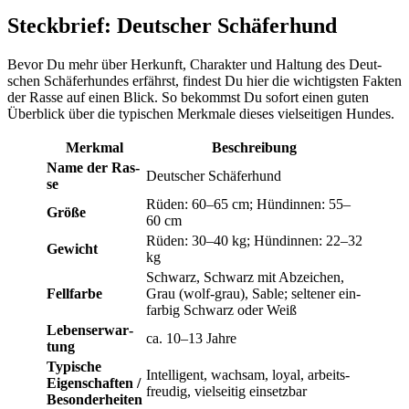
Steck­brief: Deut­scher Schä­fer­hund
Bevor Du mehr über Her­kunft, Cha­rak­ter und Hal­tung des Deut­
schen Schä­fer­hun­des erfährst, fin­dest Du hier die wich­tigs­ten Fak­ten
der Ras­se auf einen Blick. So bekommst Du sofort einen guten
Über­blick über die typi­schen Merk­ma­le die­ses viel­sei­ti­gen Hun­des.
Merk­mal
Beschrei­bung
Name der Ras­
Deut­scher Schä­fer­hund
se
Rüden: 60–65 cm; Hün­din­nen: 55–
Grö­ße
60 cm
Rüden: 30–40 kg; Hün­din­nen: 22–32
Gewicht
kg
Schwarz, Schwarz mit Abzei­chen,
Fell­far­be
Grau (wolf-grau), Sable; sel­te­ner ein­
far­big Schwarz oder Weiß
Lebens­er­war­
ca. 10–13 Jah­re
tung
Typi­sche
Intel­li­gent, wach­sam, loy­al, arbeits­
Eigen­schaf­ten /
freu­dig, viel­sei­tig ein­setz­bar
Beson­der­hei­ten