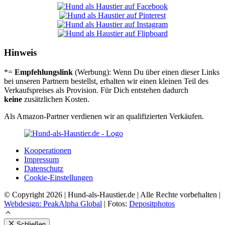
Hinweis
*=
Empfehlungslink
(Werbung): Wenn Du über einen dieser Links
bei unseren Partnern bestellst, erhalten wir einen kleinen Teil des
Verkaufspreises als Provision. Für Dich entstehen dadurch
keine
zusätzlichen Kosten.
Als Amazon-Partner verdienen wir an qualifizierten Verkäufen.
Koope­ra­tio­nen
Impres­sum
Daten­schutz
Coo­kie-Ein­stel­lun­gen
© Copyright 2026 | Hund-als-Haustier.de | Alle Rechte vorbehalten |
Webdesign: PeakAlpha Global
| Fotos:
Depositphotos
Schließen