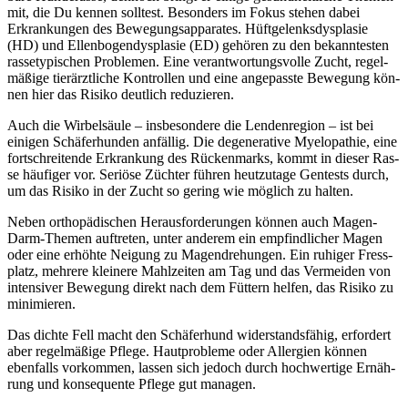
mit, die Du ken­nen soll­test. Beson­ders im Fokus ste­hen dabei
Erkran­kun­gen des Bewe­gungs­ap­pa­ra­tes. Hüft­ge­lenks­dys­pla­sie
(HD) und Ellen­bo­gen­dys­pla­sie (ED) gehö­ren zu den bekann­tes­ten
ras­se­ty­pi­schen Pro­ble­men. Eine ver­ant­wor­tungs­vol­le Zucht, regel­
mä­ßi­ge tier­ärzt­li­che Kon­trol­len und eine ange­pass­te Bewe­gung kön­
nen hier das Risi­ko deut­lich redu­zie­ren.
Auch die Wir­bel­säu­le – ins­be­son­de­re die Len­den­re­gi­on – ist bei
eini­gen Schä­fer­hun­den anfäl­lig. Die dege­ne­ra­ti­ve Mye­lo­pa­thie, eine
fort­schrei­ten­de Erkran­kung des Rücken­marks, kommt in die­ser Ras­
se häu­fi­ger vor. Seriö­se Züch­ter füh­ren heut­zu­ta­ge Gen­tests durch,
um das Risi­ko in der Zucht so gering wie mög­lich zu hal­ten.
Neben ortho­pä­di­schen Her­aus­for­de­run­gen kön­nen auch Magen-
Darm-The­men auf­tre­ten, unter ande­rem ein emp­find­li­cher Magen
oder eine erhöh­te Nei­gung zu Magen­dre­hun­gen. Ein ruhi­ger Fress­
platz, meh­re­re klei­ne­re Mahl­zei­ten am Tag und das Ver­mei­den von
inten­si­ver Bewe­gung direkt nach dem Füt­tern hel­fen, das Risi­ko zu
mini­mie­ren.
Das dich­te Fell macht den Schä­fer­hund wider­stands­fä­hig, erfor­dert
aber regel­mä­ßi­ge Pfle­ge. Haut­pro­ble­me oder All­er­gien kön­nen
eben­falls vor­kom­men, las­sen sich jedoch durch hoch­wer­ti­ge Ernäh­
rung und kon­se­quen­te Pfle­ge gut mana­gen.