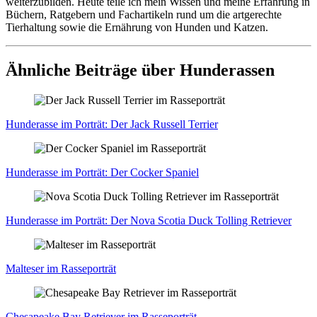
weiterzubilden. Heute teile ich mein Wissen und meine Erfahrung in
Büchern, Ratgebern und Fachartikeln rund um die artgerechte
Tierhaltung sowie die Ernährung von Hunden und Katzen.
Ähnliche Beiträge über Hunderassen
Hun­de­ras­se im Por­trät: Der Jack Rus­sell Ter­ri­er
Hun­de­ras­se im Por­trät: Der Cocker Spa­ni­el
Hun­de­ras­se im Por­trät: Der Nova Sco­tia Duck Tol­ling Retrie­ver
Mal­te­ser im Ras­se­por­trät
Che­s­apea­ke Bay Retrie­ver im Ras­se­por­trät