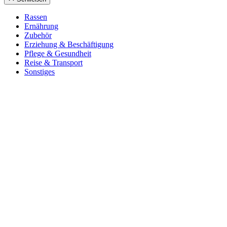
Ras­sen
Ernäh­rung
Zube­hör
Erzie­hung & Beschäf­ti­gung
Pfle­ge & Gesund­heit
Rei­se & Trans­port
Sons­ti­ges