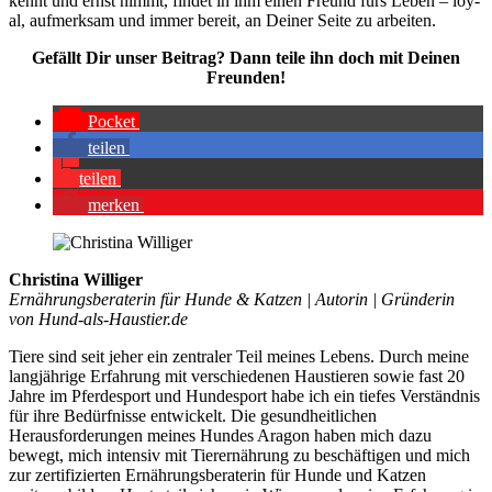
kennt und ernst nimmt, fin­det in ihm einen Freund fürs Leben – loy­
al, auf­merk­sam und immer bereit, an Dei­ner Sei­te zu arbei­ten.
Gefällt Dir unser Bei­trag? Dann tei­le ihn doch mit Dei­nen
Freun­den!
Pocket
tei­len
tei­len
mer­ken
Christina Williger
Ernährungsberaterin für Hunde & Katzen | Autorin | Gründerin
von Hund-als-Haustier.de
Tiere sind seit jeher ein zentraler Teil meines Lebens. Durch meine
langjährige Erfahrung mit verschiedenen Haustieren sowie fast 20
Jahre im Pferdesport und Hundesport habe ich ein tiefes Verständnis
für ihre Bedürfnisse entwickelt. Die gesundheitlichen
Herausforderungen meines Hundes Aragon haben mich dazu
bewegt, mich intensiv mit Tierernährung zu beschäftigen und mich
zur zertifizierten Ernährungsberaterin für Hunde und Katzen