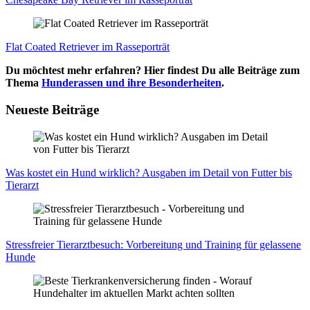
Flat Coa­ted Retrie­ver im Ras­se­por­trät
Du möchtest mehr erfahren? Hier findest Du alle Beiträge zum
Thema
Hunderassen und ihre Besonderheiten
.
Neueste Beiträge
Was kos­tet ein Hund wirk­lich? Aus­ga­ben im Detail von Fut­ter bis
Tier­arzt
Stress­frei­er Tier­arzt­be­such: Vor­be­rei­tung und Trai­ning für gelas­se­ne
Hun­de