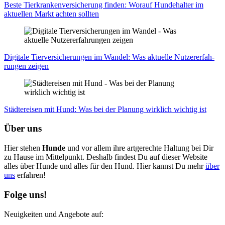
Bes­te Tier­kran­ken­ver­si­che­rung fin­den: Wor­auf Hun­de­hal­ter im
aktu­el­len Markt ach­ten soll­ten
Digi­ta­le Tier­ver­si­che­run­gen im Wan­del: Was aktu­el­le Nut­zer­er­fah­
run­gen zei­gen
Städ­te­rei­sen mit Hund: Was bei der Pla­nung wirk­lich wich­tig ist
Über uns
Hier stehen
Hunde
und vor allem ihre artgerechte Haltung bei Dir
zu Hause im Mittelpunkt. Deshalb findest Du auf dieser Website
alles über Hunde und alles für den Hund. Hier kannst Du mehr
über
uns
erfahren!
Folge uns!
Neuigkeiten und Angebote auf: