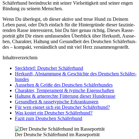
Schä­fer­hund beein­druckt mit sei­ner Viel­sei­tig­keit und sei­ner engen
Bin­dung zu sei­nem Men­schen.
Wenn Du über­legst, ob die­ser akti­ve und treue Hund zu Dei­nem
Leben passt, oder Dich ein­fach für die Hin­ter­grün­de die­ser fas­zi­nie­
ren­den Ras­se inter­es­sierst, bist Du hier genau rich­tig. Die­ses Ras­se­
por­trät gibt Dir einen umfas­sen­den Über­blick über Her­kunft, Aus­se­
hen, Cha­rak­ter, Hal­tung und Gesund­heit des Deut­schen Schä­fer­hun­
des – kom­pakt, ver­ständ­lich und mit viel Herz zusam­men­ge­stellt.
Inhalts­ver­zeich­nis
Steck­brief: Deut­scher Schä­fer­hund
Her­kunft, Abstam­mung & Geschich­te des Deut­schen Schä­fer­
hun­des
Aus­se­hen & Grö­ße des Deut­schen Schä­fer­hun­des
Cha­rak­ter, Tem­pe­ra­ment & typi­sche Eigen­schaf­ten
Hal­tung & art­ge­rech­te Füt­te­rung die­ser Hun­de­ras­se
Gesund­heit & ras­se­ty­pi­sche Erkran­kun­gen
Für wen eig­net sich ein Deut­scher Schä­fer­hund?
Was kos­tet ein Deut­scher Schä­fer­hund?
Fazit zum Deut­schen Schä­fer­hund
Der Deut­sche Schä­fer­hund im Ras­se­por­trät