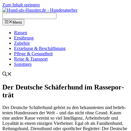
Zum Inhalt springen
Menü
Ras­sen
Ernäh­rung
Zube­hör
Erzie­hung & Beschäf­ti­gung
Pfle­ge & Gesund­heit
Rei­se & Trans­port
Sons­ti­ges
Der Deut­sche Schä­fer­hund im Ras­se­por­
trät
Der Deut­sche Schä­fer­hund gehört zu den bekann­tes­ten und belieb­
tes­ten Hun­de­ras­sen der Welt – und das nicht ohne Grund. Kaum
eine ande­re Ras­se ver­eint so viel Intel­li­genz, Arbeits­freu­de und
Loya­li­tät in einem ein­zi­gen Vier­bei­ner. Egal ob als Fami­li­en­hund,
Ret­tungs­hund, Dienst­hund oder sport­li­cher Beglei­ter: Der Deut­sche