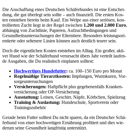
Die Anschaf­fung eines Deut­schen Schä­fer­hun­des ist eine Ent­schei­
dung, die gut über­legt sein soll­te – auch finan­zi­ell. Die ers­ten Kos­
ten ent­ste­hen bereits beim Kauf. Ein Wel­pe aus einer seriö­sen, kon­
trol­lier­ten Zucht liegt in der Regel zwi­schen
1.200 und 2.000 Euro
,
abhän­gig von Zucht­li­nie, Papie­ren, Auf­zucht­be­din­gun­gen und
Gesund­heits­un­ter­su­chun­gen der Eltern­tie­re. Beson­ders leis­tungs­ori­
en­tier­te oder sel­te­ne­re Lini­en kön­nen auch deut­lich teu­rer sein.
Doch die eigent­li­chen Kos­ten ent­ste­hen im All­tag. Ein gro­ßer, akti­
ver Hund wie der Schä­fer­hund ver­ur­sacht übers Jahr ver­teilt lau­fen­
de Aus­ga­ben, die Du rea­lis­tisch ein­pla­nen soll­test:
Hoch­wer­ti­ges Hun­de­fut­ter
:
ca. 100–150 Euro pro Monat
Regel­mä­ßi­ge Tier­arzt­kos­ten:
Imp­fun­gen, Wurm­ku­ren, Vor­
sor­ge­un­ter­su­chun­gen
Ver­si­che­run­gen:
Haft­pflicht plus gege­be­nen­falls Kran­ken­
ver­si­che­rung oder OP-Ver­si­che­rung
Aus­stat­tung:
Lei­nen, Geschirr, Näp­fe, Körb­chen, Spiel­zeug
Trai­ning & Aus­las­tung:
Hun­de­schu­le, Sport­ver­ein oder
Trai­nings­zu­be­hör
Gera­de beim Fut­ter soll­test Du nicht spa­ren, da ein Deut­scher Schä­
fer­hund von einer hoch­wer­ti­gen Ernäh­rung pro­fi­tiert und dies wie­
der­um sei­ne Gesund­heit lang­fris­tig unter­stützt.