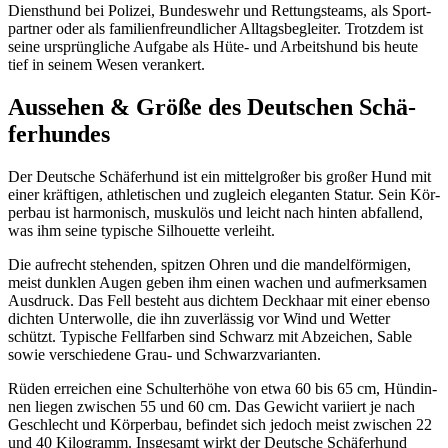
Dienst­hund bei Poli­zei, Bun­des­wehr und Ret­tungs­teams, als Sport­
part­ner oder als fami­li­en­freund­li­cher All­tags­be­glei­ter. Trotz­dem ist
sei­ne ursprüng­li­che Auf­ga­be als Hüte- und Arbeits­hund bis heu­te
tief in sei­nem Wesen ver­an­kert.
Aus­se­hen & Grö­ße des Deut­schen Schä­
fer­hun­des
Der Deut­sche Schä­fer­hund ist ein mit­tel­gro­ßer bis gro­ßer Hund mit
einer kräf­ti­gen, ath­le­ti­schen und zugleich ele­gan­ten Sta­tur. Sein Kör­
per­bau ist har­mo­nisch, mus­ku­lös und leicht nach hin­ten abfal­lend,
was ihm sei­ne typi­sche Sil­hou­et­te ver­leiht.
Die auf­recht ste­hen­den, spit­zen Ohren und die man­del­för­mi­gen,
meist dunk­len Augen geben ihm einen wachen und auf­merk­sa­men
Aus­druck. Das Fell besteht aus dich­tem Deck­haar mit einer eben­so
dich­ten Unter­wol­le, die ihn zuver­läs­sig vor Wind und Wet­ter
schützt. Typi­sche Fell­far­ben sind Schwarz mit Abzei­chen, Sable
sowie ver­schie­de­ne Grau- und Schwarz­va­ri­an­ten.
Rüden errei­chen eine Schul­ter­hö­he von etwa 60 bis 65 cm, Hün­din­
nen lie­gen zwi­schen 55 und 60 cm. Das Gewicht vari­iert je nach
Geschlecht und Kör­per­bau, befin­det sich jedoch meist zwi­schen 22
und 40 Kilo­gramm. Ins­ge­samt wirkt der Deut­sche Schä­fer­hund