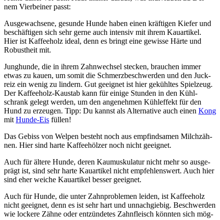
nem Vier­bei­ner passt:
Aus­ge­wach­se­ne, gesun­de Hun­de haben einen kräf­ti­gen Kie­fer und
beschäf­ti­gen sich sehr ger­ne auch inten­siv mit ihrem Kau­ar­ti­kel.
Hier ist Kaf­fee­holz ide­al, denn es bringt eine gewis­se Här­te und
Robust­heit mit.
Jung­hun­de, die in ihrem Zahn­wech­sel ste­cken, brau­chen immer
etwas zu kau­en, um somit die Schmerz­be­schwer­den und den Juck­
reiz ein wenig zu lin­dern. Gut geeig­net ist hier gekühl­tes Spiel­zeug.
Der Kaf­fee­holz-Kau­stab kann für eini­ge Stun­den in den Kühl­
schrank gelegt wer­den, um den ange­neh­men Kühl­ef­fekt für den
Hund zu erzeu­gen. Tipp: Du kannst als Alter­na­ti­ve auch einen
Kong
mit
Hun­de-Eis
fül­len!
Das Gebiss von Wel­pen besteht noch aus emp­find­sa­men Milch­zäh­
nen. Hier sind har­te Kaf­fee­höl­zer noch nicht geeig­net.
Auch für älte­re Hun­de, deren Kau­mus­ku­la­tur nicht mehr so aus­ge­
prägt ist, sind sehr har­te Kau­ar­ti­kel nicht emp­feh­lens­wert. Auch hier
sind eher wei­che Kau­ar­ti­kel bes­ser geeig­net.
Auch für Hun­de, die unter Zahn­pro­ble­men lei­den, ist Kaf­fee­holz
nicht geeig­net, denn es ist sehr hart und unnach­gie­big. Beschwer­den
wie locke­re Zäh­ne oder ent­zün­de­tes Zahn­fleisch könn­ten sich mög­