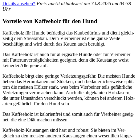
Details anse­hen*
Preis zuletzt aktua­li­siert am 7.08.2026 um 04:38
Uhr
Vor­tei­le von Kaf­fee­holz für den Hund
Kaf­fee­holz für Hun­de befrie­digt das Kau­be­dürf­nis und dient gleich­
zei­tig dem Stress­ab­bau. Dein Vier­bei­ner ist eine gan­ze Wei­le
beschäf­tigt und wird durch das Kau­en auch beru­higt.
Das Kaf­fee­holz ist auch für all­er­gi­sche Hun­de oder für Vier­bei­ner
mit Fut­te­r­un­ver­träg­lich­kei­ten geeig­net, denn die Kau­stan­ge weist
kei­ner­lei All­er­ge­ne auf.
Kaf­fee­holz birgt eine gerin­ge Ver­let­zungs­ge­fahr. Die meis­ten Hun­de
lie­ben das Her­um­kau­en auf Stö­cken, doch bedau­er­li­cher­wei­se split­
tern die meis­ten Höl­zer stark, was beim Vier­bei­ner teils gefähr­li­che
Ver­let­zun­gen ver­ur­sa­chen kann. Auch die abge­kau­ten Holz­fa­sern,
die unter Umstän­den ver­schluckt wer­den, kön­nen bei ande­ren Holz­
ar­ten gefähr­lich für den Hund sein.
Das Kaf­fee­holz ist kalo­rien­frei und somit auch für Vier­bei­ner geeig­
net, die eine Diät machen müs­sen.
Kaf­fee­holz-Kaustan­gen sind hart und robust. Sie bie­ten im Ver­
gleich zu den meis­ten ande­ren Kaustan­gen einen wesent­lich län­ge­