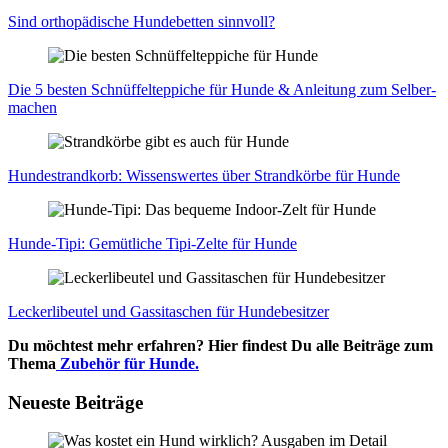
Sind ortho­pä­di­sche Hun­de­bet­ten sinn­voll?
Die 5 bes­ten Schnüf­fel­tep­pi­che für Hun­de & Anlei­tung zum Sel­ber­
ma­chen
Hun­de­strand­korb: Wis­sens­wer­tes über Strand­kör­be für Hun­de
Hun­de-Tipi: Gemüt­li­che Tipi-Zel­te für Hun­de
Lecker­li­beu­tel und Gas­si­ta­schen für Hun­de­be­sit­zer
Du möchtest mehr erfahren? Hier findest Du alle Beiträge zum
Thema
Zubehör für Hunde.
Neueste Beiträge