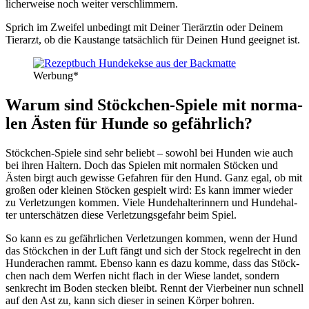
li­cher­wei­se noch wei­ter ver­schlim­mern.
Sprich im Zwei­fel unbe­dingt mit Dei­ner Tier­ärz­tin oder Dei­nem
Tier­arzt, ob die Kau­stan­ge tat­säch­lich für Dei­nen Hund geeig­net ist.
Wer­bung*
War­um sind Stöck­chen-Spie­le mit nor­ma­
len Ästen für Hun­de so gefähr­lich?
Stöck­chen-Spie­le sind sehr beliebt – sowohl bei Hun­den wie auch
bei ihren Hal­tern. Doch das Spie­len mit nor­ma­len Stö­cken und
Ästen birgt auch gewis­se Gefah­ren für den Hund. Ganz egal, ob mit
gro­ßen oder klei­nen Stö­cken gespielt wird: Es kann immer wie­der
zu Ver­let­zun­gen kom­men. Vie­le Hun­de­halt­erin­nern und Hun­de­hal­
ter unter­schät­zen die­se Ver­let­zungs­ge­fahr beim Spiel.
So kann es zu gefähr­li­chen Ver­let­zun­gen kom­men, wenn der Hund
das Stöck­chen in der Luft fängt und sich der Stock regel­recht in den
Hun­der­a­chen rammt. Eben­so kann es dazu kom­me, dass das Stöck­
chen nach dem Wer­fen nicht flach in der Wie­se lan­det, son­dern
senk­recht im Boden ste­cken bleibt. Rennt der Vier­bei­ner nun schnell
auf den Ast zu, kann sich die­ser in sei­nen Kör­per boh­ren.