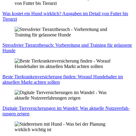
Was kos­tet ein Hund wirk­lich? Aus­ga­ben im Detail von Fut­ter bis
Tier­arzt
Stress­frei­er Tier­arzt­be­such: Vor­be­rei­tung und Trai­ning für gelas­se­ne
Hun­de
Bes­te Tier­kran­ken­ver­si­che­rung fin­den: Wor­auf Hun­de­hal­ter im
aktu­el­len Markt ach­ten soll­ten
Digi­ta­le Tier­ver­si­che­run­gen im Wan­del: Was aktu­el­le Nut­zer­er­fah­
run­gen zei­gen