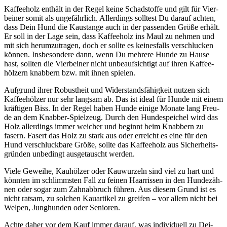
Kaf­fee­holz ent­hält in der Regel kei­ne Schad­stof­fe und gilt für Vier­
bei­ner somit als unge­fähr­lich. Aller­dings soll­test Du dar­auf ach­ten,
dass Dein Hund die Kau­stan­ge auch in der pas­sen­den Grö­ße erhält.
Er soll in der Lage sein, dass Kaf­fee­holz ins Maul zu neh­men und
mit sich her­um­zu­tra­gen, doch er soll­te es kei­nes­falls ver­schlu­cken
kön­nen. Ins­be­son­de­re dann, wenn Du meh­re­re Hun­de zu Hau­se
hast, soll­ten die Vier­bei­ner nicht unbe­auf­sich­tigt auf ihren Kaf­fee­
höl­zern knab­bern bzw. mit ihnen spie­len.
Auf­grund ihrer Robust­heit und Wider­stands­fä­hig­keit nut­zen sich
Kaf­fee­höl­zer nur sehr lang­sam ab. Das ist ide­al für Hun­de mit einem
kräf­ti­gen Biss. In der Regel haben Hun­de eini­ge Mona­te lang Freu­
de an dem Knab­ber-Spiel­zeug. Durch den Hun­de­spei­chel wird das
Holz aller­dings immer wei­cher und beginnt beim Knab­bern zu
fasern. Fasert das Holz zu stark aus oder erreicht es eine für den
Hund ver­schluck­ba­re Grö­ße, soll­te das Kaf­fee­holz aus Sicher­heits­
grün­den unbe­dingt aus­ge­tauscht wer­den.
Vie­le Gewei­he, Kau­höl­zer oder Kau­wur­zeln sind viel zu hart und
könn­ten im schlimms­ten Fall zu fei­nen Haar­ris­sen in den Hun­de­zäh­
nen oder sogar zum Zahn­ab­bruch füh­ren. Aus die­sem Grund ist es
nicht rat­sam, zu sol­chen Kau­ar­ti­kel zu grei­fen – vor allem nicht bei
Wel­pen, Jung­hun­den oder Senio­ren.
Ach­te daher vor dem Kauf immer dar­auf, was indi­vi­du­ell zu Dei­