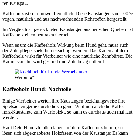
ren Kau­spaß.
Kaf­fee­holz ist sehr umwelt­freund­lich: Die­se Kaustan­gen sind 100 %
vegan, natür­lich und aus nach­wach­sen­den Roh­stof­fen her­ge­stellt.
Im Ver­gleich zu getrock­ne­ten Kaustan­gen aus tie­ri­schen Quel­len hat
Kaf­fee­holz einen neu­tra­len Geruch.
Wenn es um die Kaf­fee­holz-Wir­kung beim Hund geht, muss auch
der Zahn­pfle­ge­aspekt berück­sich­tigt wer­den. Das Kau­en auf dem
Kaf­fee­holz wirkt für Vier­bei­ner wie eine natür­li­che Zahn­bürs­te. Die
Kau­mus­ku­la­tur wird gestärkt und Zahn­be­lag ent­fernt.
Wer­bung*
Kaf­fee­holz Hund: Nach­tei­le
Eini­ge Vier­bei­ner wer­fen ihre Kaustan­gen bezie­hungs­wei­se ihre
Spiel­sa­chen ger­ne durch die Gegend. Wird nun auch die Kaf­fee­
holz-Kau­stan­ge zum Wurf­ob­jekt, so kann es durch­aus auch mal laut
wer­den.
Kaut Dein Hund ziem­lich lan­ge auf dem Kaf­fee­holz her­um, so
lösen sich abge­knab­ber­te Holz­fa­sern von der Kau­stan­ge: Es kann