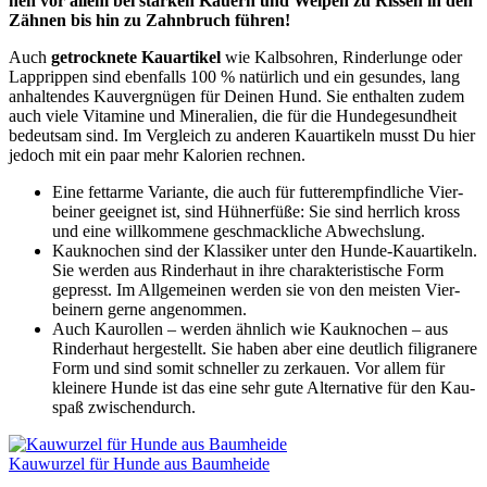
nen vor allem bei star­ken Kau­ern und Wel­pen zu Ris­sen in den
Zäh­nen bis hin zu Zahn­bruch füh­ren!
Auch
getrock­ne­te Kau­ar­ti­kel
wie Kalbs­oh­ren, Rin­der­lun­ge oder
Lapp­rip­pen sind eben­falls 100 % natür­lich und ein gesun­des, lang
anhal­ten­des Kau­ver­gnü­gen für Dei­nen Hund. Sie ent­hal­ten zudem
auch vie­le Vit­ami­ne und Mine­ra­li­en, die für die Hun­de­ge­sund­heit
bedeut­sam sind. Im Ver­gleich zu ande­ren Kau­ar­ti­keln musst Du hier
jedoch mit ein paar mehr Kalo­rien rech­nen.
Eine fett­ar­me Vari­an­te, die auch für fut­ter­emp­find­li­che Vier­
bei­ner geeig­net ist, sind Hüh­ner­fü­ße: Sie sind herr­lich kross
und eine will­kom­me­ne geschmack­li­che Abwechs­lung.
Kau­kno­chen sind der Klas­si­ker unter den Hun­de-Kau­ar­ti­keln.
Sie wer­den aus Rin­der­haut in ihre cha­rak­te­ris­ti­sche Form
gepresst. Im All­ge­mei­nen wer­den sie von den meis­ten Vier­
bei­nern ger­ne ange­nom­men.
Auch Kau­rol­len – wer­den ähn­lich wie Kau­kno­chen – aus
Rin­der­haut her­ge­stellt. Sie haben aber eine deut­lich fili­gra­ne­re
Form und sind somit schnel­ler zu zer­kau­en. Vor allem für
klei­ne­re Hun­de ist das eine sehr gute Alter­na­ti­ve für den Kau­
spaß zwi­schen­durch.
Kau­wur­zel für Hun­de aus Baum­hei­de