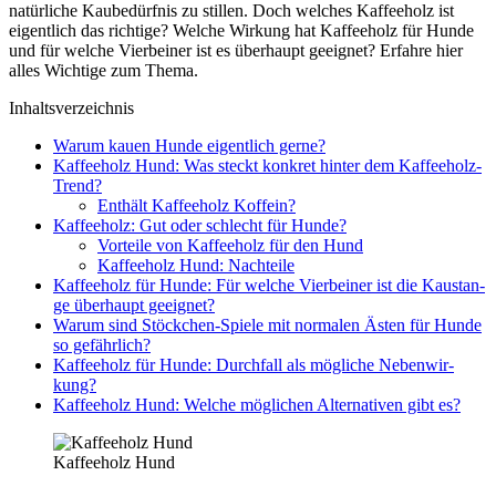
natür­li­che Kau­be­dürf­nis zu stil­len. Doch wel­ches Kaf­fee­holz ist
eigent­lich das rich­ti­ge? Wel­che Wir­kung hat Kaf­fee­holz für Hun­de
und für wel­che Vier­bei­ner ist es über­haupt geeig­net? Erfah­re hier
alles Wich­ti­ge zum The­ma.
Inhalts­ver­zeich­nis
War­um kau­en Hun­de eigent­lich ger­ne?
Kaf­fee­holz Hund: Was steckt kon­kret hin­ter dem Kaf­fee­holz-
Trend?
Ent­hält Kaf­fee­holz Kof­fe­in?
Kaf­fee­holz: Gut oder schlecht für Hun­de?
Vor­tei­le von Kaf­fee­holz für den Hund
Kaf­fee­holz Hund: Nach­tei­le
Kaf­fee­holz für Hun­de: Für wel­che Vier­bei­ner ist die Kau­stan­
ge über­haupt geeig­net?
War­um sind Stöck­chen-Spie­le mit nor­ma­len Ästen für Hun­de
so gefähr­lich?
Kaf­fee­holz für Hun­de: Durch­fall als mög­li­che Neben­wir­
kung?
Kaf­fee­holz Hund: Wel­che mög­li­chen Alter­na­ti­ven gibt es?
Kaf­fee­holz Hund