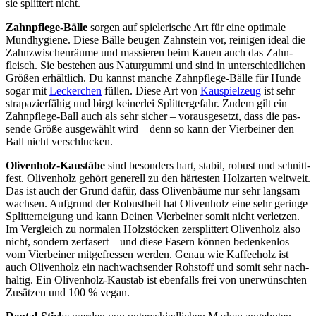
sie split­tert nicht.
Zahn­pfle­ge-Bäl­le
sor­gen auf spie­le­ri­sche Art für eine opti­ma­le
Mund­hy­gie­ne. Die­se Bäl­le beu­gen Zahn­stein vor, rei­ni­gen ide­al die
Zahn­zwi­schen­räu­me und mas­sie­ren beim Kau­en auch das Zahn­
fleisch. Sie bestehen aus Natur­gum­mi und sind in unter­schied­li­chen
Grö­ßen erhält­lich. Du kannst man­che Zahn­pfle­ge-Bäl­le für Hun­de
sogar mit
Lecker­chen
fül­len. Die­se Art von
Kau­spiel­zeug
ist sehr
stra­pa­zier­fä­hig und birgt kei­ner­lei Split­ter­ge­fahr. Zudem gilt ein
Zahn­pfle­ge-Ball auch als sehr sicher – vor­aus­ge­setzt, dass die pas­
sen­de Grö­ße aus­ge­wählt wird – denn so kann der Vier­bei­ner den
Ball nicht ver­schlu­cken.
Oli­ven­holz-Kau­stä­be
sind beson­ders hart, sta­bil, robust und schnitt­
fest. Oli­ven­holz gehört gene­rell zu den här­tes­ten Holz­ar­ten welt­weit.
Das ist auch der Grund dafür, dass Oli­ven­bäu­me nur sehr lang­sam
wach­sen. Auf­grund der Robust­heit hat Oli­ven­holz eine sehr gerin­ge
Split­ter­nei­gung und kann Dei­nen Vier­bei­ner somit nicht ver­let­zen.
Im Ver­gleich zu nor­ma­len Holz­stö­cken zer­split­tert Oli­ven­holz also
nicht, son­dern zer­fa­sert – und die­se Fasern kön­nen beden­ken­los
vom Vier­bei­ner mit­ge­fres­sen wer­den. Genau wie Kaf­fee­holz ist
auch Oli­ven­holz ein nach­wach­sen­der Roh­stoff und somit sehr nach­
hal­tig. Ein Oli­ven­holz-Kau­stab ist eben­falls frei von uner­wünsch­ten
Zusät­zen und 100 % vegan.