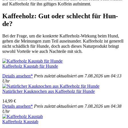
auf Kaf­fee­holz für ihn gif­ti­ges Kof­fe­in auf­nimmt.
Kaf­fee­holz: Gut oder schlecht für Hun­
de?
Bei der Fra­ge, um die kon­kre­te Kaf­fee­holz-Wir­kung beim Hund,
gehen die Mei­nun­gen zum Teil aus­ein­an­der. Kaf­fee­holz ist gene­rell
nicht schäd­lich für Hun­de, doch auch die­ses Natur­pro­dukt bringt
sowohl Vor­tei­le wie auch Nach­tei­le mit sich.
Kaf­fee­holz Kau­stab für Hun­de
Details anse­hen*
Preis zuletzt aktua­li­siert am 7.08.2026 um 04:13
Uhr
Natür­li­cher Kau­kno­chen aus Kaf­fee­holz für Hun­de
14,99 €
Details anse­hen*
Preis zuletzt aktua­li­siert am 7.08.2026 um 04:38
Uhr
Kaf­fee­holz Kau­stab