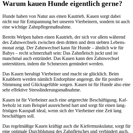
War­um kau­en Hun­de eigent­lich ger­ne?
Hun­de haben von Natur aus einen Kau­trieb. Kau­en sorgt dabei
nicht nur für Ent­span­nung bei unse­ren Vier­bei­nern, son­dern ist auch
eine wich­ti­ge Zahn­pfle­ge­maß­nah­me.
Bereits Wel­pen haben einen Kau­trieb, der sich vor allem wäh­rend
des Zahn­wech­sels zwi­schen dem drit­ten und dem sieb­ten Lebens­
mo­nat zeigt. Der Zahn­wech­sel kann für Hun­de – ähn­lich wie für
Babys – recht schmerz­haft sein: Das Zahn­fleisch juckt und ist
manch­mal auch ent­zün­det. Das Kau­en kann den Zahn­wech­sel
unter­stüt­zen, indem die Schmer­zen gemin­dert wer­den.
Das Kau­en beru­higt Vier­bei­ner und macht sie glück­lich. Beim
Knab­bern wer­den näm­lich Endor­phi­ne ange­regt, die für posi­ti­ve
Stim­mung und Glücks­ge­füh­le sor­gen. Kau­en ist für Hun­de also eine
sehr effek­ti­ve Stress­lin­de­rungs­maß­nah­me.
Kau­en ist für Vier­bei­ner auch eine art­ge­rech­te Beschäf­ti­gung. Kaf­
fee­holz ist zum Bei­spiel aus­rei­chend hart und sorgt für einen lang­
fris­ti­gen Kau­spaß ide­al, wenn sich der Vier­bei­ner eine Zeit lang
beschäf­ti­gen soll.
Das regel­mä­ßi­ge Kau­en kräf­tigt auch die Kie­fer­mus­ku­la­tur, sorgt für
eine opti­ma­le Durch­blu­tung des Zahn­fleisches und ver­hin­dert auch,