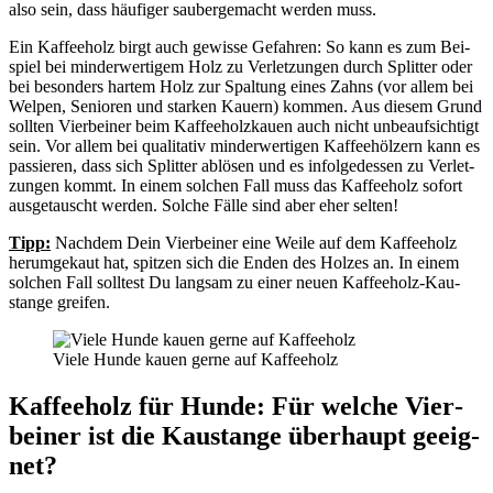
also sein, dass häu­fi­ger sau­ber­ge­macht wer­den muss.
Ein Kaf­fee­holz birgt auch gewis­se Gefah­ren: So kann es zum Bei­
spiel bei min­der­wer­ti­gem Holz zu Ver­let­zun­gen durch Split­ter oder
bei beson­ders har­tem Holz zur Spal­tung eines Zahns (vor allem bei
Wel­pen, Senio­ren und star­ken Kau­ern) kom­men. Aus die­sem Grund
soll­ten Vier­bei­ner beim Kaf­fee­holz­kau­en auch nicht unbe­auf­sich­tigt
sein. Vor allem bei qua­li­ta­tiv min­der­wer­ti­gen Kaf­fee­höl­zern kann es
pas­sie­ren, dass sich Split­ter ablö­sen und es infol­ge­des­sen zu Ver­let­
zun­gen kommt. In einem sol­chen Fall muss das Kaf­fee­holz sofort
aus­ge­tauscht wer­den. Sol­che Fäl­le sind aber eher sel­ten!
Tipp:
Nach­dem Dein Vier­bei­ner eine Wei­le auf dem Kaf­fee­holz
her­um­ge­kaut hat, spit­zen sich die Enden des Hol­zes an. In einem
sol­chen Fall soll­test Du lang­sam zu einer neu­en Kaf­fee­holz-Kau­
stan­ge grei­fen.
Vie­le Hun­de kau­en ger­ne auf Kaf­fee­holz
Kaf­fee­holz für Hun­de: Für wel­che Vier­
bei­ner ist die Kau­stan­ge über­haupt geeig­
net?