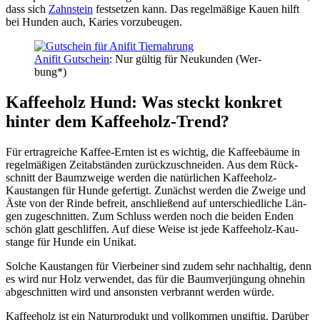
dass sich
Zahn­stein
fest­set­zen kann. Das regel­mä­ßi­ge Kau­en hilft
bei Hun­den auch, Kari­es vor­zu­beu­gen.
Ani­fit Gut­schein
: Nur gül­tig für Neu­kun­den (Wer­
bung*)
Kaf­fee­holz Hund: Was steckt kon­kret
hin­ter dem Kaf­fee­holz-Trend?
Für ertrag­rei­che Kaf­fee-Ern­ten ist es wich­tig, die Kaf­fee­bäu­me in
regel­mä­ßi­gen Zeit­ab­stän­den zurück­zu­schnei­den. Aus dem Rück­
schnitt der Baum­zwei­ge wer­den die natür­li­chen Kaf­fee­holz-
Kaustan­gen für Hun­de gefer­tigt. Zunächst wer­den die Zwei­ge und
Äste von der Rin­de befreit, anschlie­ßend auf unter­schied­li­che Län­
gen zuge­schnit­ten. Zum Schluss wer­den noch die bei­den Enden
schön glatt geschlif­fen. Auf die­se Wei­se ist jede Kaf­fee­holz-Kau­
stan­ge für Hun­de ein Uni­kat.
Sol­che Kaustan­gen für Vier­bei­ner sind zudem sehr nach­hal­tig, denn
es wird nur Holz ver­wen­det, das für die Baum­ver­jün­gung ohne­hin
abge­schnit­ten wird und ansons­ten ver­brannt wer­den wür­de.
Kaf­fee­holz ist ein Natur­pro­dukt und voll­kom­men ungif­tig. Dar­über