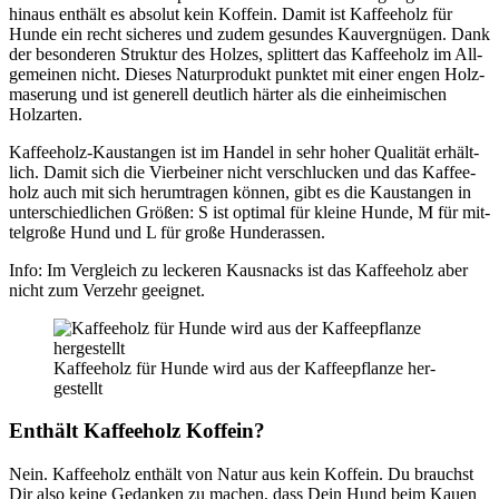
hin­aus ent­hält es abso­lut kein Kof­fe­in. Damit ist Kaf­fee­holz für
Hun­de ein recht siche­res und zudem gesun­des Kau­ver­gnü­gen. Dank
der beson­de­ren Struk­tur des Hol­zes, split­tert das Kaf­fee­holz im All­
ge­mei­nen nicht. Die­ses Natur­pro­dukt punk­tet mit einer engen Holz­
ma­se­rung und ist gene­rell deut­lich här­ter als die ein­hei­mi­schen
Holz­ar­ten.
Kaf­fee­holz-Kaustan­gen ist im Han­del in sehr hoher Qua­li­tät erhält­
lich. Damit sich die Vier­bei­ner nicht ver­schlu­cken und das Kaf­fee­
holz auch mit sich her­um­tra­gen kön­nen, gibt es die Kaustan­gen in
unter­schied­li­chen Grö­ßen: S ist opti­mal für klei­ne Hun­de, M für mit­
tel­gro­ße Hund und L für gro­ße Hun­de­ras­sen.
Info: Im Ver­gleich zu lecke­ren Kaus­nacks ist das Kaf­fee­holz aber
nicht zum Ver­zehr geeig­net.
Kaf­fee­holz für Hun­de wird aus der Kaf­fee­pflan­ze her­
ge­stellt
Ent­hält Kaf­fee­holz Kof­fe­in?
Nein. Kaf­fee­holz ent­hält von Natur aus kein Kof­fe­in. Du brauchst
Dir also kei­ne Gedan­ken zu machen, dass Dein Hund beim Kau­en