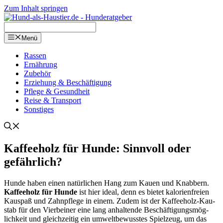
Zum Inhalt springen
Menü
Ras­sen
Ernäh­rung
Zube­hör
Erzie­hung & Beschäf­ti­gung
Pfle­ge & Gesund­heit
Rei­se & Trans­port
Sons­ti­ges
Kaf­fee­holz für Hun­de: Sinn­voll oder
gefähr­lich?
Hun­de haben einen natür­li­chen Hang zum Kau­en und Knab­bern.
Kaf­fee­holz für Hun­de
ist hier ide­al, denn es bie­tet kalo­rien­frei­en
Kau­spaß und Zahn­pfle­ge in einem. Zudem ist der Kaf­fee­holz-Kau­
stab für den Vier­bei­ner eine lang anhal­ten­de Beschäf­ti­gungs­mög­
lich­keit und gleich­zei­tig ein umwelt­be­wuss­tes Spiel­zeug, um das