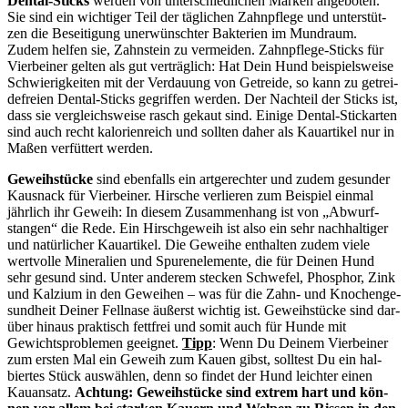
Den­tal-Sticks
wer­den von unter­schied­li­chen Mar­ken ange­bo­ten.
Sie sind ein wich­ti­ger Teil der täg­li­chen Zahn­pfle­ge und unter­stüt­
zen die Besei­ti­gung uner­wünsch­ter Bak­te­ri­en im Mund­raum.
Zudem hel­fen sie, Zahn­stein zu ver­mei­den. Zahn­pfle­ge-Sticks für
Vier­bei­ner gel­ten als gut ver­träg­lich: Hat Dein Hund bei­spiels­wei­se
Schwie­rig­kei­ten mit der Ver­dau­ung von Getrei­de, so kann zu getrei­
de­frei­en Den­tal-Sticks gegrif­fen wer­den. Der Nach­teil der Sticks ist,
dass sie ver­gleichs­wei­se rasch gekaut sind. Eini­ge Den­tal-Stick­ar­ten
sind auch recht kalo­rien­reich und soll­ten daher als Kau­ar­ti­kel nur in
Maßen ver­füt­tert wer­den.
Geweih­stü­cke
sind eben­falls ein art­ge­rech­ter und zudem gesun­der
Kaus­nack für Vier­bei­ner. Hir­sche ver­lie­ren zum Bei­spiel ein­mal
jähr­lich ihr Geweih: In die­sem Zusam­men­hang ist von „Abwurf­
stan­gen“ die Rede. Ein Hirsch­ge­weih ist also ein sehr nach­hal­ti­ger
und natür­li­cher Kau­ar­ti­kel. Die Gewei­he ent­hal­ten zudem vie­le
wert­vol­le Mine­ra­li­en und Spu­ren­ele­men­te, die für Dei­nen Hund
sehr gesund sind. Unter ande­rem ste­cken Schwe­fel, Phos­phor, Zink
und Kal­zi­um in den Gewei­hen – was für die Zahn- und Kno­chen­ge­
sund­heit Dei­ner Fell­na­se äußerst wich­tig ist. Geweih­stü­cke sind dar­
über hin­aus prak­tisch fett­frei und somit auch für Hun­de mit
Gewichts­pro­ble­men geeig­net.
Tipp
: Wenn Du Dei­nem Vier­bei­ner
zum ers­ten Mal ein Geweih zum Kau­en gibst, soll­test Du ein hal­
bier­tes Stück aus­wäh­len, denn so fin­det der Hund leich­ter einen
Kau­an­satz.
Ach­tung: Geweih­stü­cke sind extrem hart und kön­