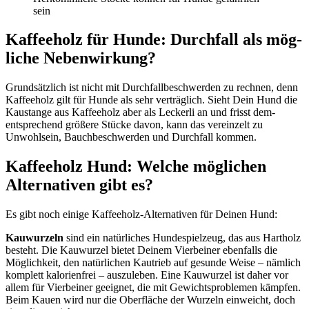
sein
Kaf­fee­holz für Hun­de: Durch­fall als mög­
li­che Neben­wir­kung?
Grund­sätz­lich ist nicht mit Durch­fall­be­schwer­den zu rech­nen, denn
Kaf­fee­holz gilt für Hun­de als sehr ver­träg­lich. Sieht Dein Hund die
Kau­stan­ge aus Kaf­fee­holz aber als Lecker­li an und frisst dem­
entspre­chend grö­ße­re Stü­cke davon, kann das ver­ein­zelt zu
Unwohl­sein, Bauch­be­schwer­den und Durch­fall kom­men.
Kaf­fee­holz Hund: Wel­che mög­li­chen
Alter­na­ti­ven gibt es?
Es gibt noch eini­ge Kaf­fee­holz-Alter­na­ti­ven für Dei­nen Hund:
Kau­wur­zeln
sind ein natür­li­ches Hun­de­spiel­zeug, das aus Hart­holz
besteht. Die Kau­wur­zel bie­tet Dei­nem Vier­bei­ner eben­falls die
Mög­lich­keit, den natür­li­chen Kau­trieb auf gesun­de Wei­se – näm­lich
kom­plett kalo­rien­frei – aus­zu­le­ben. Eine Kau­wur­zel ist daher vor
allem für Vier­bei­ner geeig­net, die mit Gewichts­pro­ble­men kämp­fen.
Beim Kau­en wird nur die Ober­flä­che der Wur­zeln ein­weicht, doch