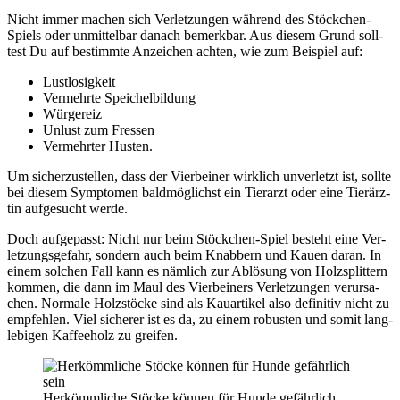
Nicht immer machen sich Ver­let­zun­gen wäh­rend des Stöck­chen-
Spiels oder unmit­tel­bar danach bemerk­bar. Aus die­sem Grund soll­
test Du auf bestimm­te Anzei­chen ach­ten, wie zum Bei­spiel auf:
Lust­lo­sig­keit
Ver­mehr­te Spei­chel­bil­dung
Wür­ge­reiz
Unlust zum Fres­sen
Ver­mehr­ter Hus­ten.
Um sicher­zu­stel­len, dass der Vier­bei­ner wirk­lich unver­letzt ist, soll­te
bei die­sem Sym­pto­men bald­mög­lichst ein Tier­arzt oder eine Tier­ärz­
tin auf­ge­sucht wer­de.
Doch auf­ge­passt: Nicht nur beim Stöck­chen-Spiel besteht eine Ver­
let­zungs­ge­fahr, son­dern auch beim Knab­bern und Kau­en dar­an. In
einem sol­chen Fall kann es näm­lich zur Ablö­sung von Holz­split­tern
kom­men, die dann im Maul des Vier­bei­ners Ver­let­zun­gen ver­ur­sa­
chen. Nor­ma­le Holz­stö­cke sind als Kau­ar­ti­kel also defi­ni­tiv nicht zu
emp­feh­len. Viel siche­rer ist es da, zu einem robus­ten und somit lang­
le­bi­gen Kaf­fee­holz zu grei­fen.
Her­kömm­li­che Stö­cke kön­nen für Hun­de gefähr­lich