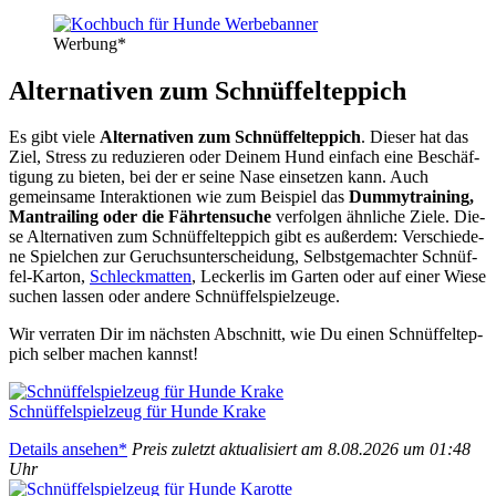
Wer­bung*
Alter­na­ti­ven zum Schnüf­fel­tep­pich
Es gibt vie­le
Alter­na­ti­ven zum Schnüf­fel­tep­pich
. Die­ser hat das
Ziel, Stress zu redu­zie­ren oder Dei­nem Hund ein­fach eine Beschäf­
ti­gung zu bie­ten, bei der er sei­ne Nase ein­set­zen kann. Auch
gemein­sa­me Inter­ak­tio­nen wie zum Bei­spiel das
Dum­my­trai­ning,
Man­trai­ling oder die Fähr­ten­su­che
ver­fol­gen ähn­li­che Zie­le. Die­
se Alter­na­ti­ven zum Schnüf­fel­tep­pich gibt es außer­dem: Ver­schie­de­
ne Spiel­chen zur Geruchs­un­ter­schei­dung, Selbst­ge­mach­ter Schnüf­
fel-Kar­ton,
Schleck­mat­ten
, Lecker­lis im Gar­ten oder auf einer Wie­se
suchen las­sen oder ande­re Schnüf­fel­spiel­zeu­ge.
Wir ver­ra­ten Dir im nächs­ten Abschnitt, wie Du einen Schnüf­fel­tep­
pich sel­ber machen kannst!
Schnüf­fel­spiel­zeug für Hun­de Kra­ke
Details anse­hen*
Preis zuletzt aktua­li­siert am 8.08.2026 um 01:48
Uhr