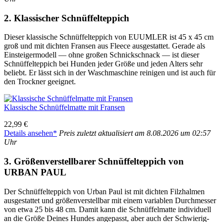
2. Klas­si­scher Schnüf­fel­tep­pich
Die­ser klas­si­sche Schnüf­fel­tep­pich von EUUMLER ist 45 x 45 cm
groß und mit dich­ten Fran­sen aus Fleece aus­ge­stat­tet. Gera­de als
Ein­stei­ger­mo­dell — ohne gro­ßen Schnick­schnack — ist die­ser
Schnüf­fel­tep­pich bei Hun­den jeder Grö­ße und jeden Alters sehr
beliebt. Er lässt sich in der Wasch­ma­schi­ne rei­ni­gen und ist auch für
den Trock­ner geeig­net.
Klas­si­sche Schnüf­fel­mat­te mit Fran­sen
22,99 €
Details anse­hen*
Preis zuletzt aktua­li­siert am 8.08.2026 um 02:57
Uhr
3. Grö­ßen­ver­stell­ba­rer Schnüf­fel­tep­pich von
URBAN PAUL
Der Schnüf­fel­tep­pich von Urban Paul ist mit dich­ten Filz­hal­men
aus­ge­stat­tet und grö­ßen­ver­stell­bar mit einem varia­blen Durch­mes­ser
von etwa 25 bis 48 cm. Damit kann die Schnüf­fel­mat­te indi­vi­du­ell
an die Grö­ße Dei­nes Hun­des ange­passt, aber auch der Schwie­rig­