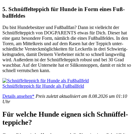
5. Schnüf­fel­tep­pich für Hun­de in Form eines Fuß­
ball­fel­des
Du bist Hun­de­be­sit­zer und Fuß­ball­fan? Dann ist viel­leicht der
Schnüf­fel­tep­pich von DOGPARENTS etwas für Dich. Die­ser hat
eine ganz beson­de­re Form, näm­lich die eines Fuß­ball­fel­des. In den
Toren, am Mit­tel­kreis und auf dem Rasen hat der Tep­pich unter­
schied­li­che Ver­steck­mög­lich­kei­ten für Lecker­lis in drei Schwie­rig­
keits­gra­den, damit Dei­nem Vier­bei­ner nicht so schnell lang­wei­lig
wird. Außer­dem ist der Schnüf­fel­tep­pich robust und bei 30 Grad
wasch­bar. Auf der Unter­sei­te hat er Sili­kon­n­op­pen, damit er nicht so
schnell ver­rut­schen kann.
Schnüf­fel­tep­pich für Hun­de als Fuß­ball­feld
Details anse­hen*
Preis zuletzt aktua­li­siert am 8.08.2026 um 01:10
Uhr
Für wel­che Hun­de eig­nen sich Schnüf­fel­
tep­pi­che?