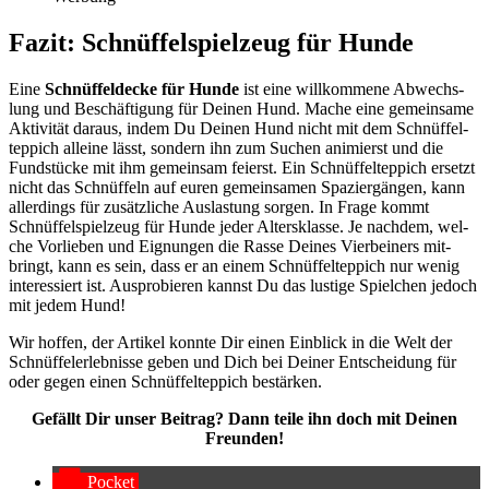
Fazit: Schnüf­fel­spiel­zeug für Hun­de
Eine
Schnüf­fel­de­cke für Hun­de
ist eine will­kom­me­ne Abwechs­
lung und Beschäf­ti­gung für Dei­nen Hund. Mache eine gemein­sa­me
Akti­vi­tät dar­aus, indem Du Dei­nen Hund nicht mit dem Schnüf­fel­
tep­pich allei­ne lässt, son­dern ihn zum Suchen ani­mierst und die
Fund­stü­cke mit ihm gemein­sam fei­erst. Ein Schnüf­fel­tep­pich ersetzt
nicht das Schnüf­feln auf euren gemein­sa­men Spa­zier­gän­gen, kann
aller­dings für zusätz­li­che Aus­las­tung sor­gen. In Fra­ge kommt
Schnüf­fel­spiel­zeug für Hun­de jeder Alters­klas­se. Je nach­dem, wel­
che Vor­lie­ben und Eig­nun­gen die Ras­se Dei­nes Vier­bei­ners mit­
bringt, kann es sein, dass er an einem Schnüf­fel­tep­pich nur wenig
inter­es­siert ist. Aus­pro­bie­ren kannst Du das lus­ti­ge Spiel­chen jedoch
mit jedem Hund!
Wir hof­fen, der Arti­kel konn­te Dir einen Ein­blick in die Welt der
Schnüf­fel­er­leb­nis­se geben und Dich bei Dei­ner Ent­schei­dung für
oder gegen einen Schnüf­fel­tep­pich bestär­ken.
Gefällt Dir unser Bei­trag? Dann tei­le ihn doch mit Dei­nen
Freun­den!
Pocket