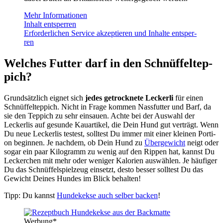
Mehr Infor­ma­tio­nen
Inhalt ent­sper­ren
Erfor­der­li­chen Ser­vice akzep­tie­ren und Inhal­te ent­sper­
ren
Wel­ches Fut­ter darf in den Schnüf­fel­tep­
pich?
Grund­sätz­lich eig­net sich
jedes getrock­ne­te Lecker­li
für einen
Schnüf­fel­tep­pich. Nicht in Fra­ge kom­men Nass­fut­ter und Barf, da
sie den Tep­pich zu sehr ein­sauen. Ach­te bei der Aus­wahl der
Lecker­lis auf gesun­de Kau­ar­ti­kel, die Dein Hund gut ver­trägt. Wenn
Du neue Lecker­lis tes­test, soll­test Du immer mit einer klei­nen Por­ti­
on begin­nen. Je nach­dem, ob Dein Hund zu
Über­ge­wicht
neigt oder
sogar ein paar Kilo­gramm zu wenig auf den Rip­pen hat, kannst Du
Lecker­chen mit mehr oder weni­ger Kalo­rien aus­wäh­len. Je häu­fi­ger
Du das Schnüf­fel­spiel­zeug ein­setzt, des­to bes­ser soll­test Du das
Gewicht Dei­nes Hun­des im Blick behal­ten!
Tipp: Du kannst
Hun­de­kek­se auch sel­ber backen
!
Wer­bung*