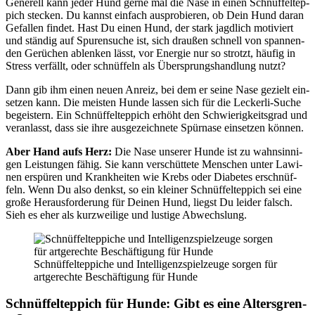
Gene­rell kann jeder Hund ger­ne mal die Nase in einen Schnüf­fel­tep­
pich ste­cken. Du kannst ein­fach aus­pro­bie­ren, ob Dein Hund dar­an
Gefal­len fin­det. Hast Du einen Hund, der stark jagd­lich moti­viert
und stän­dig auf Spu­ren­su­che ist, sich drau­ßen schnell von span­nen­
den Gerü­chen ablen­ken lässt, vor Ener­gie nur so strotzt, häu­fig in
Stress ver­fällt, oder schnüf­feln als Über­sprungs­hand­lung nutzt?
Dann gib ihm einen neu­en Anreiz, bei dem er sei­ne Nase gezielt ein­
set­zen kann. Die meis­ten Hun­de las­sen sich für die Lecker­li-Suche
begeis­tern. Ein Schnüf­fel­tep­pich erhöht den Schwie­rig­keits­grad und
ver­an­lasst, dass sie ihre aus­ge­zeich­ne­te Spür­na­se ein­set­zen kön­nen.
Aber Hand aufs Herz:
Die Nase unse­rer Hun­de ist zu wahn­sin­ni­
gen Leis­tun­gen fähig. Sie kann ver­schüt­te­te Men­schen unter Lawi­
nen erspü­ren und Krank­hei­ten wie Krebs oder Dia­be­tes erschnüf­
feln. Wenn Du also denkst, so ein klei­ner Schnüf­fel­tep­pich sei eine
gro­ße Her­aus­for­de­rung für Dei­nen Hund, liegst Du lei­der falsch.
Sieh es eher als kurz­wei­li­ge und lus­ti­ge Abwechs­lung.
Schnüf­fel­tep­pi­che und Intel­li­genz­spiel­zeu­ge sor­gen für
art­ge­rech­te Beschäf­ti­gung für Hun­de
Schnüf­fel­tep­pich für Hun­de: Gibt es eine Alters­gren­