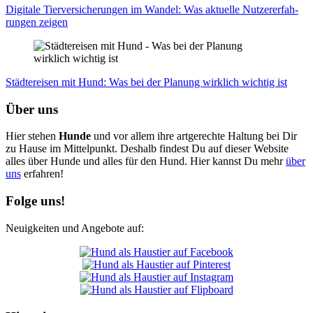
Digi­ta­le Tier­ver­si­che­run­gen im Wan­del: Was aktu­el­le Nut­zer­er­fah­
run­gen zei­gen
Städ­te­rei­sen mit Hund: Was bei der Pla­nung wirk­lich wich­tig ist
Über uns
Hier stehen
Hunde
und vor allem ihre artgerechte Haltung bei Dir
zu Hause im Mittelpunkt. Deshalb findest Du auf dieser Website
alles über Hunde und alles für den Hund. Hier kannst Du mehr
über
uns
erfahren!
Folge uns!
Neuigkeiten und Angebote auf: