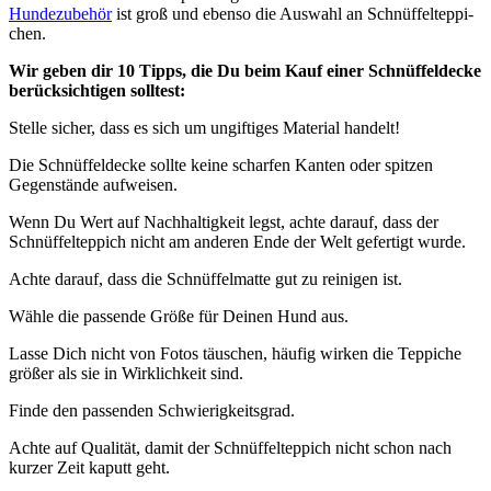
Hun­de­zu­be­hör
ist groß und eben­so die Aus­wahl an Schnüf­fel­tep­pi­
chen.
Wir geben dir 10 Tipps, die Du beim Kauf einer Schnüf­fel­de­cke
berück­sich­ti­gen soll­test:
Stel­le sicher, dass es sich um ungif­ti­ges Mate­ri­al han­delt!
Die Schnüf­fel­de­cke soll­te kei­ne schar­fen Kan­ten oder spit­zen
Gegen­stän­de auf­wei­sen.
Wenn Du Wert auf Nach­hal­tig­keit legst, ach­te dar­auf, dass der
Schnüf­fel­tep­pich nicht am ande­ren Ende der Welt gefer­tigt wur­de.
Ach­te dar­auf, dass die Schnüf­fel­mat­te gut zu rei­ni­gen ist.
Wäh­le die pas­sen­de Grö­ße für Dei­nen Hund aus.
Las­se Dich nicht von Fotos täu­schen, häu­fig wir­ken die Tep­pi­che
grö­ßer als sie in Wirk­lich­keit sind.
Fin­de den pas­sen­den Schwie­rig­keits­grad.
Ach­te auf Qua­li­tät, damit der Schnüf­fel­tep­pich nicht schon nach
kur­zer Zeit kaputt geht.