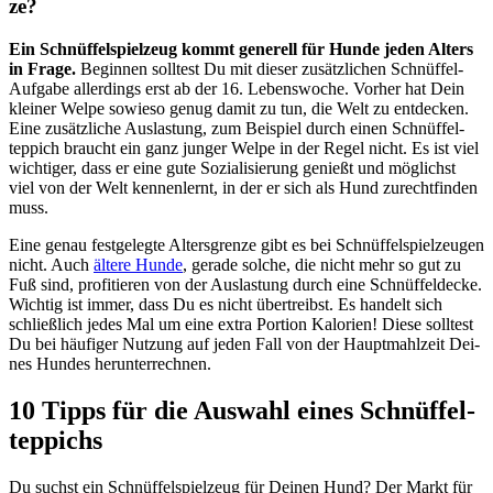
ze?
Ein Schnüf­fel­spiel­zeug kommt gene­rell für Hun­de jeden Alters
in Fra­ge.
Begin­nen soll­test Du mit die­ser zusätz­li­chen Schnüf­fel-
Auf­ga­be aller­dings erst ab der 16. Lebens­wo­che. Vor­her hat Dein
klei­ner Wel­pe sowie­so genug damit zu tun, die Welt zu ent­de­cken.
Eine zusätz­li­che Aus­las­tung, zum Bei­spiel durch einen Schnüf­fel­
tep­pich braucht ein ganz jun­ger Wel­pe in der Regel nicht. Es ist viel
wich­ti­ger, dass er eine gute Sozia­li­sie­rung genießt und mög­lichst
viel von der Welt ken­nen­lernt, in der er sich als Hund zurecht­fin­den
muss.
Eine genau fest­ge­leg­te Alters­gren­ze gibt es bei Schnüf­fel­spiel­zeu­gen
nicht. Auch
älte­re Hun­de
, gera­de sol­che, die nicht mehr so gut zu
Fuß sind, pro­fi­tie­ren von der Aus­las­tung durch eine Schnüf­fel­de­cke.
Wich­tig ist immer, dass Du es nicht über­treibst. Es han­delt sich
schließ­lich jedes Mal um eine extra Por­ti­on Kalo­rien! Die­se soll­test
Du bei häu­fi­ger Nut­zung auf jeden Fall von der Haupt­mahl­zeit Dei­
nes Hun­des her­un­ter­rech­nen.
10 Tipps für die Aus­wahl eines Schnüf­fel­
tep­pichs
Du suchst ein Schnüf­fel­spiel­zeug für Dei­nen Hund? Der Markt für