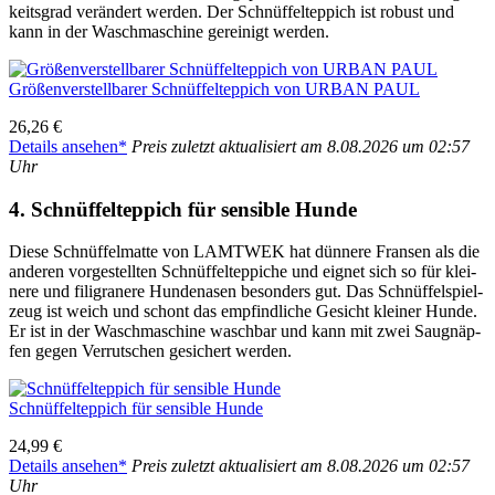
keits­grad ver­än­dert wer­den. Der Schnüf­fel­tep­pich ist robust und
kann in der Wasch­ma­schi­ne gerei­nigt wer­den.
Grö­ßen­ver­stell­ba­rer Schnüf­fel­tep­pich von URBAN PAUL
26,26 €
Details anse­hen*
Preis zuletzt aktua­li­siert am 8.08.2026 um 02:57
Uhr
4. Schnüf­fel­tep­pich für sen­si­ble Hun­de
Die­se Schnüf­fel­mat­te von LAMTWEK hat dün­ne­re Fran­sen als die
ande­ren vor­ge­stell­ten Schnüf­fel­tep­pi­che und eig­net sich so für klei­
ne­re und fili­gra­ne­re Hun­de­na­sen beson­ders gut. Das Schnüf­fel­spiel­
zeug ist weich und schont das emp­find­li­che Gesicht klei­ner Hun­de.
Er ist in der Wasch­ma­schi­ne wasch­bar und kann mit zwei Saug­näp­
fen gegen Ver­rut­schen gesi­chert wer­den.
Schnüf­fel­tep­pich für sen­si­ble Hun­de
24,99 €
Details anse­hen*
Preis zuletzt aktua­li­siert am 8.08.2026 um 02:57
Uhr