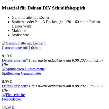
Mate­ri­al für Dei­nen DIY Schnüf­fel­tep­pich
Gum­mi­mat­te mit Löcher
Stoff­res­te oder 2 — 3 Decken (ca. 130–160 cm in Far­ben
Dei­ner Wahl)
Maß­band
Stoff­sche­re
Gum­mi­mat­te mit Löchern
8,19 €
Details anse­hen*
Preis zuletzt aktua­li­siert am 8.08.2026 um 02:57
Uhr
Spül­be­cken Gum­mi­mat­te
6,99 €
Details anse­hen*
Preis zuletzt aktua­li­siert am 8.08.2026 um 02:57
Uhr
Fleece­de­cke
14,59 €