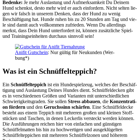
Beden­ke:
Je mehr Aus­las­tung und Auf­merk­sam­keit Du Dei­nem
Hund schenkst, des­to mehr wird er auch ein­for­dern. Nicht sel­ten lie­
gen wir falsch in unse­rem Den­ken, dass der Hund zu wenig
Beschäf­ti­gung hat. Hun­de ruhen bis zu 20 Stun­den am Tag und vie­
le sind damit auch voll­kom­men zufrie­den. Wenn Du aller­dings
merkst, dass Dein Hund unter­for­dert ist, kön­nen zusätz­li­che Spiel-
und Trai­nings­ein­hei­ten durch­aus sinn­voll sein!
Ani­fit Gut­schein
: Nur gül­tig für Neu­kun­den (Wer­
bung*)
Was ist ein Schnüf­fel­tep­pich?
Ein
Schnüf­fel­tep­pich
ist ein Hun­de­spiel­zeug, wel­ches der Beschäf­
ti­gung und Aus­las­tung Dei­nes Hun­des dient. Schnüf­fel­de­cken gibt
es in ver­schie­de­nen Grö­ßen und Vari­an­ten mit unter­schied­li­chen
Schwie­rig­keits­gra­den. Sie sol­len
Stress abbau­en
, die
Kon­zen­tra­ti­
on för­dern
und den
Geruchs­sinn schär­fen
. Eine Schnüf­fel­de­cke
besteht aus einem Tep­pich mit meh­re­ren gro­ßen und klei­nen Stoff­
stü­cken und Taschen, in denen Lecker­lis ver­steckt wer­den kön­nen.
Die Aus­füh­run­gen rei­chen hier von ein­fa­chen und güns­ti­gen
Schnüf­fel­mat­ten bis hin zu hoch­wer­ti­gen und aus­ge­klü­gel­ten
Schnüf­fel­tep­pi­chen mit meh­re­ren Schnüf­fel­zo­nen und höhe­rem