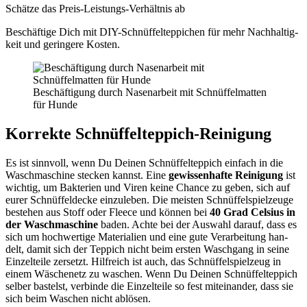
Schät­ze das Preis-Leis­tungs-Ver­hält­nis ab
Beschäf­ti­ge Dich mit DIY-Schnüf­fel­tep­pi­chen für mehr Nach­hal­tig­
keit und gerin­ge­re Kos­ten.
Beschäf­ti­gung durch Nasen­ar­beit mit Schnüf­fel­mat­ten
für Hun­de
Kor­rek­te Schnüf­fel­tep­pich-Rei­ni­gung
Es ist sinn­voll, wenn Du Dei­nen Schnüf­fel­tep­pich ein­fach in die
Wasch­ma­schi­ne ste­cken kannst. Eine
gewis­sen­haf­te Rei­ni­gung
ist
wich­tig, um Bak­te­ri­en und Viren kei­ne Chan­ce zu geben, sich auf
eurer Schnüf­fel­de­cke ein­zu­le­ben. Die meis­ten Schnüf­fel­spiel­zeu­ge
bestehen aus Stoff oder Fleece und kön­nen bei
40 Grad Cel­si­us in
der Wasch­ma­schi­ne
baden. Ach­te bei der Aus­wahl dar­auf, dass es
sich um hoch­wer­ti­ge Mate­ria­li­en und eine gute Ver­ar­bei­tung han­
delt, damit sich der Tep­pich nicht beim ers­ten Wasch­gang in sei­ne
Ein­zel­tei­le zer­setzt. Hilf­reich ist auch, das Schnüf­fel­spiel­zeug in
einem Wäsche­netz zu waschen. Wenn Du Dei­nen Schnüf­fel­tep­pich
sel­ber bas­telst, ver­bin­de die Ein­zel­tei­le so fest mit­ein­an­der, dass sie
sich beim Waschen nicht ablö­sen.