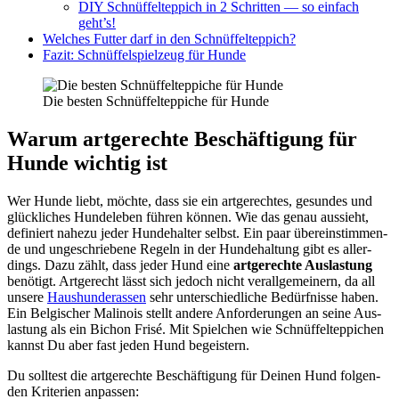
DIY Schnüf­fel­tep­pich in 2 Schrit­ten — so ein­fach
geht’s!
Wel­ches Fut­ter darf in den Schnüf­fel­tep­pich?
Fazit: Schnüf­fel­spiel­zeug für Hun­de
Die bes­ten Schnüf­fel­tep­pi­che für Hun­de
War­um art­ge­rech­te Beschäf­ti­gung für
Hun­de wich­tig ist
Wer Hun­de liebt, möch­te, dass sie ein art­ge­rech­tes, gesun­des und
glück­li­ches Hun­de­le­ben füh­ren kön­nen. Wie das genau aus­sieht,
defi­niert nahe­zu jeder Hun­de­hal­ter selbst. Ein paar über­ein­stim­men­
de und unge­schrie­be­ne Regeln in der Hun­de­hal­tung gibt es aller­
dings. Dazu zählt, dass jeder Hund eine
art­ge­rech­te Aus­las­tung
benö­tigt. Art­ge­recht lässt sich jedoch nicht ver­all­ge­mei­nern, da all
unse­re
Haus­hun­de­ras­sen
sehr unter­schied­li­che Bedürf­nis­se haben.
Ein Bel­gi­scher Mali­nois stellt ande­re Anfor­de­run­gen an sei­ne Aus­
las­tung als ein Bichon Fri­sé. Mit Spiel­chen wie Schnüf­fel­tep­pi­chen
kannst Du aber fast jeden Hund begeis­tern.
Du soll­test die art­ge­rech­te Beschäf­ti­gung für Dei­nen Hund fol­gen­
den Kri­te­ri­en anpas­sen: