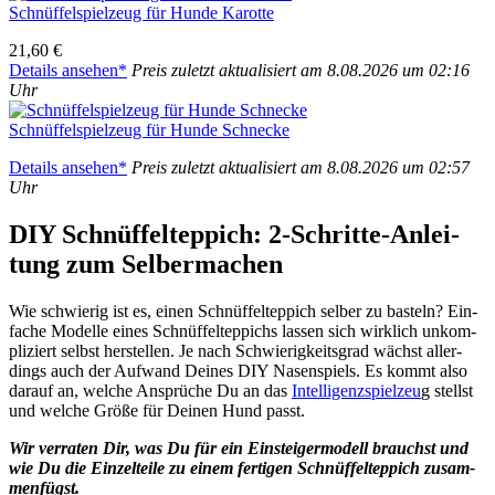
Schnüf­fel­spiel­zeug für Hun­de Karot­te
21,60 €
Details anse­hen*
Preis zuletzt aktua­li­siert am 8.08.2026 um 02:16
Uhr
Schnüf­fel­spiel­zeug für Hun­de Schne­cke
Details anse­hen*
Preis zuletzt aktua­li­siert am 8.08.2026 um 02:57
Uhr
DIY Schnüf­fel­tep­pich: 2‑Schrit­te-Anlei­
tung zum Sel­ber­ma­chen
Wie schwie­rig ist es, einen Schnüf­fel­tep­pich sel­ber zu bas­teln? Ein­
fa­che Model­le eines Schnüf­fel­tep­pichs las­sen sich wirk­lich unkom­
pli­ziert selbst her­stel­len. Je nach Schwie­rig­keits­grad wächst aller­
dings auch der Auf­wand Dei­nes DIY Nasen­spiels. Es kommt also
dar­auf an, wel­che Ansprü­che Du an das
Intel­li­genz­spiel­zeu
g stellst
und wel­che Grö­ße für Dei­nen Hund passt.
Wir ver­ra­ten Dir, was Du für ein Ein­stei­ger­mo­dell brauchst und
wie Du die Ein­zel­tei­le zu einem fer­ti­gen Schnüf­fel­tep­pich zusam­
men­fügst.