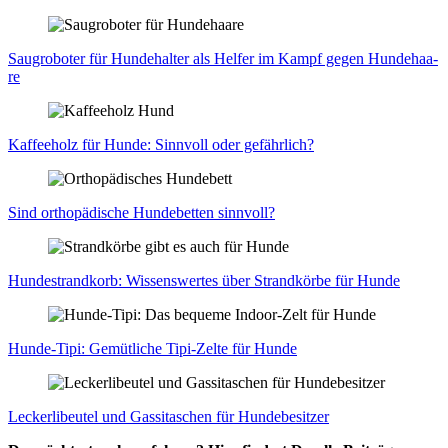
Saug­ro­bo­ter für Hun­de­hal­ter als Hel­fer im Kampf gegen Hun­de­haa­
re
Kaf­fee­holz für Hun­de: Sinn­voll oder gefähr­lich?
Sind ortho­pä­di­sche Hun­de­bet­ten sinn­voll?
Hun­de­strand­korb: Wis­sens­wer­tes über Strand­kör­be für Hun­de
Hun­de-Tipi: Gemüt­li­che Tipi-Zel­te für Hun­de
Lecker­li­beu­tel und Gas­si­ta­schen für Hun­de­be­sit­zer