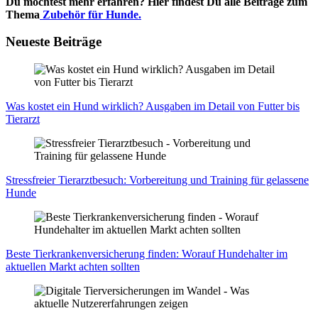
Du möchtest mehr erfahren? Hier findest Du alle Beiträge zum
Thema
Zubehör für Hunde.
Neueste Beiträge
Was kos­tet ein Hund wirk­lich? Aus­ga­ben im Detail von Fut­ter bis
Tier­arzt
Stress­frei­er Tier­arzt­be­such: Vor­be­rei­tung und Trai­ning für gelas­se­ne
Hun­de
Bes­te Tier­kran­ken­ver­si­che­rung fin­den: Wor­auf Hun­de­hal­ter im
aktu­el­len Markt ach­ten soll­ten