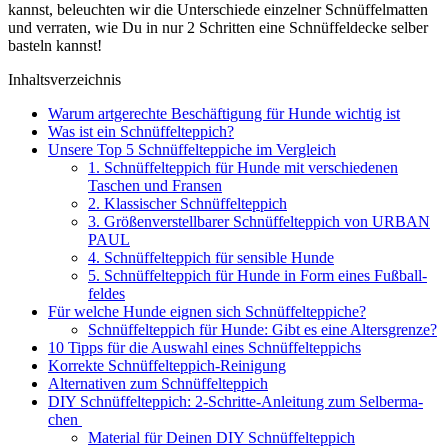
kannst, beleuch­ten wir die Unter­schie­de ein­zel­ner Schnüf­fel­mat­ten
und ver­ra­ten, wie Du in nur 2 Schrit­ten eine Schnüf­fel­de­cke sel­ber
bas­teln kannst!
Inhalts­ver­zeich­nis
War­um art­ge­rech­te Beschäf­ti­gung für Hun­de wich­tig ist
Was ist ein Schnüf­fel­tep­pich?
Unse­re Top 5 Schnüf­fel­tep­pi­che im Ver­gleich
1. Schnüf­fel­tep­pich für Hun­de mit ver­schie­de­nen
Taschen und Fran­sen
2. Klas­si­scher Schnüf­fel­tep­pich
3. Grö­ßen­ver­stell­ba­rer Schnüf­fel­tep­pich von URBAN
PAUL
4. Schnüf­fel­tep­pich für sen­si­ble Hun­de
5. Schnüf­fel­tep­pich für Hun­de in Form eines Fuß­ball­
fel­des
Für wel­che Hun­de eig­nen sich Schnüf­fel­tep­pi­che?
Schnüf­fel­tep­pich für Hun­de: Gibt es eine Alters­gren­ze?
10 Tipps für die Aus­wahl eines Schnüf­fel­tep­pichs
Kor­rek­te Schnüf­fel­tep­pich-Rei­ni­gung
Alter­na­ti­ven zum Schnüf­fel­tep­pich
DIY Schnüf­fel­tep­pich: 2‑Schrit­te-Anlei­tung zum Sel­ber­ma­
chen
Mate­ri­al für Dei­nen DIY Schnüf­fel­tep­pich