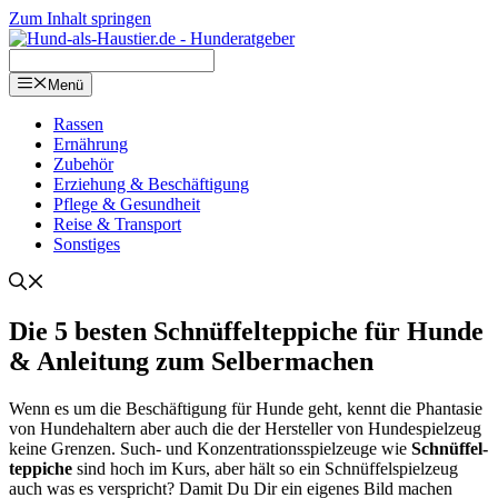
Zum Inhalt springen
Menü
Ras­sen
Ernäh­rung
Zube­hör
Erzie­hung & Beschäf­ti­gung
Pfle­ge & Gesund­heit
Rei­se & Trans­port
Sons­ti­ges
Die 5 bes­ten Schnüf­fel­tep­pi­che für Hun­de
& Anlei­tung zum Sel­ber­ma­chen
Wenn es um die Beschäf­ti­gung für Hun­de geht, kennt die Phan­ta­sie
von Hun­de­hal­tern aber auch die der Her­stel­ler von Hun­de­spiel­zeug
kei­ne Gren­zen. Such- und Kon­zen­tra­ti­ons­spiel­zeu­ge wie
Schnüf­fel­
tep­pi­che
sind hoch im Kurs, aber hält so ein Schnüf­fel­spiel­zeug
auch was es ver­spricht? Damit Du Dir ein eige­nes Bild machen