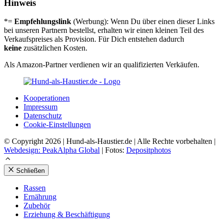
Hinweis
*=
Empfehlungslink
(Werbung): Wenn Du über einen dieser Links
bei unseren Partnern bestellst, erhalten wir einen kleinen Teil des
Verkaufspreises als Provision. Für Dich entstehen dadurch
keine
zusätzlichen Kosten.
Als Amazon-Partner verdienen wir an qualifizierten Verkäufen.
Koope­ra­tio­nen
Impres­sum
Daten­schutz
Coo­kie-Ein­stel­lun­gen
© Copyright 2026 | Hund-als-Haustier.de | Alle Rechte vorbehalten |
Webdesign: PeakAlpha Global
| Fotos:
Depositphotos
Schließen
Ras­sen
Ernäh­rung
Zube­hör
Erzie­hung & Beschäf­ti­gung