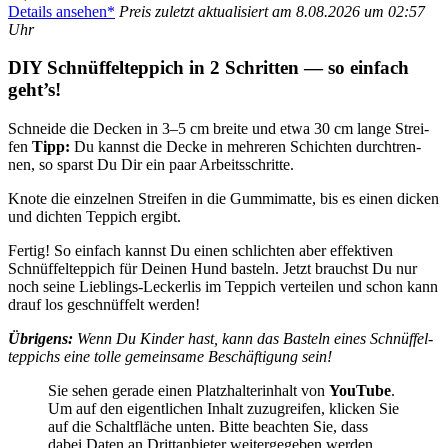
Details anse­hen*
Preis zuletzt aktua­li­siert am 8.08.2026 um 02:57
Uhr
DIY Schnüf­fel­tep­pich in 2 Schrit­ten — so ein­fach
geht’s!
Schnei­de die Decken in 3–5 cm brei­te und etwa 30 cm lan­ge Strei­
fen
Tipp:
Du kannst die Decke in meh­re­ren Schich­ten durch­tren­
nen, so sparst Du Dir ein paar Arbeits­schrit­te.
Kno­te die ein­zel­nen Strei­fen in die Gum­mi­mat­te, bis es einen dicken
und dich­ten Tep­pich ergibt.
Fer­tig! So ein­fach kannst Du einen schlich­ten aber effek­ti­ven
Schnüf­fel­tep­pich für Dei­nen Hund bas­teln. Jetzt brauchst Du nur
noch sei­ne Lieb­lings-Lecker­lis im Tep­pich ver­tei­len und schon kann
drauf los geschnüf­felt wer­den!
Übri­gens:
Wenn Du Kin­der hast, kann das Bas­teln eines Schnüf­fel­
tep­pichs eine tol­le gemein­sa­me Beschäf­ti­gung sein!
Sie sehen gera­de einen Platz­hal­ter­in­halt von
You­Tube
.
Um auf den eigent­li­chen Inhalt zuzu­grei­fen, kli­cken Sie
auf die Schalt­flä­che unten. Bit­te beach­ten Sie, dass
dabei Daten an Dritt­an­bie­ter wei­ter­ge­ge­ben wer­den.