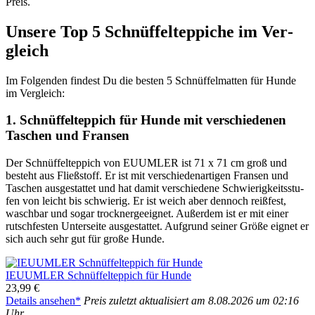
Preis.
Unse­re Top 5 Schnüf­fel­tep­pi­che im Ver­
gleich
Im Fol­gen­den fin­dest Du die bes­ten 5 Schnüf­fel­mat­ten für Hun­de
im Ver­gleich:
1. Schnüf­fel­tep­pich für Hun­de mit ver­schie­de­nen
Taschen und Fran­sen
Der Schnüf­fel­tep­pich von EUUMLER ist 71 x 71 cm groß und
besteht aus Fließ­stoff. Er ist mit ver­schie­den­ar­ti­gen Fran­sen und
Taschen aus­ge­stat­tet und hat damit ver­schie­de­ne Schwie­rig­keits­stu­
fen von leicht bis schwie­rig. Er ist weich aber den­noch reiß­fest,
wasch­bar und sogar trock­ner­ge­eig­net. Außer­dem ist er mit einer
rutsch­fes­ten Unter­sei­te aus­ge­stat­tet. Auf­grund sei­ner Grö­ße eig­net er
sich auch sehr gut für gro­ße Hun­de.
IEUUMLER Schnüf­fel­tep­pich für Hun­de
23,99 €
Details anse­hen*
Preis zuletzt aktua­li­siert am 8.08.2026 um 02:16
Uhr