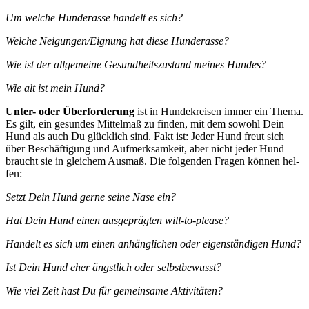
Um wel­che Hun­de­ras­se han­delt es sich?
Wel­che Neigungen/Eignung hat die­se Hun­de­ras­se?
Wie ist der all­ge­mei­ne Gesund­heits­zu­stand mei­nes Hun­des?
Wie alt ist mein Hund?
Unter- oder Über­for­de­rung
ist in Hun­de­krei­sen immer ein The­ma.
Es gilt, ein gesun­des Mit­tel­maß zu fin­den, mit dem sowohl Dein
Hund als auch Du glück­lich sind. Fakt ist: Jeder Hund freut sich
über Beschäf­ti­gung und Auf­merk­sam­keit, aber nicht jeder Hund
braucht sie in glei­chem Aus­maß. Die fol­gen­den Fra­gen kön­nen hel­
fen:
Setzt Dein Hund ger­ne sei­ne Nase ein?
Hat Dein Hund einen aus­ge­präg­ten will-to-plea­se?
Han­delt es sich um einen anhäng­li­chen oder eigen­stän­di­gen Hund?
Ist Dein Hund eher ängst­lich oder selbst­be­wusst?
Wie viel Zeit hast Du für gemein­sa­me Akti­vi­tä­ten?