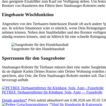
dass geeig­ne­te Ersatz­fil­ter zum Kauf zur Ver­fü­gung ste­hen. Um fest­zu
Besit­zer von Haus­tie­ren den Fil­tern ihres Staub­sauger-Robo­ters mehr Au
Ein­ge­bau­te Wisch­funk­ti­on
Abge­se­hen von den Tier­haa­ren hin­ter­las­sen Hun­de oft auch ande­re
aus. In sol­chen Situa­tio­nen wäre es nütz­lich, wenn Dein Rei­ni­gungs­ro
neh­men kön­nen. Neben dem Staub­be­häl­ter und den Bors­ten ver­fü­gen 
stän­dig erset­zen kön­nen, sind sie hilf­reich für eine schnel­le Rei­ni­gu
Saug­ro­bo­ter für den Hun­de­haus­halt
Sperr­zo­nen für den Saug­ro­bo­ter
Staub­sauger-Robo­ter für Tier­haa­re müs­sen über eine star­ke Saug­leis­tun
da sie digi­ta­le Kar­ten Dei­nes Hau­ses oder Dei­ner Woh­nung erstel­len
spei­chern, also Orte, die Dein Staub­sauger-Robo­ter mei­den soll. Das 
bevor­zugt auf­hält.
PETBEE Tier­haar­ent­fer­ner für Klei­dung, Sofa, Auto — Fus­sel­rol­le
Details anse­hen*
Preis zuletzt aktua­li­siert am 6.08.2026 um 05:01 U