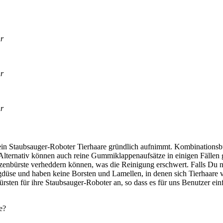
hr
hr
hr
in Staub­sauger-Robo­ter Tier­haa­re gründ­lich auf­nimmt. Kom­bi­na­ti­ons­b
ter­na­tiv kön­nen auch rei­ne Gum­mi­klap­pen­auf­sät­ze in eini­gen Fäl­len 
­zen­bürs­te ver­hed­dern kön­nen, was die Rei­ni­gung erschwert. Falls Du 
g­dü­se und haben kei­ne Bors­ten und Lamel­len, in denen sich Tier­haa­re v
Bürs­ten für ihre Staub­sauger-Robo­ter an, so dass es für uns Benut­zer ein­fa