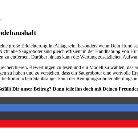
hr
de­haus­halt
 eine gro­ße Erleich­te­rung im All­tag sein, beson­ders wenn Dein Hund stark
icht alle Saug­ro­bo­ter sind gleich effi­zi­ent in der Hand­ha­bung von Hun
chen zu ent­fer­nen. Dar­über hin­aus kann die War­tung zusätz­li­chen Auf­wa
recher­chie­ren, Bewer­tun­gen zu lesen und ein Modell zu wäh­len, das am bes­
­tun­gen zu haben und zu ver­ste­hen, dass ein Saug­ro­bo­ter eine wert­vol­le
her­kömm­li­chen Staub­sauger kann der Rei­ni­gungs­ro­bo­ter aller­dings in 
efällt Dir unser Bei­trag? Dann tei­le ihn doch mit Dei­nen Freun­de