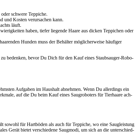
 oder schwe­re Tep­pi­che.
and und Kos­ten ver­ur­sa­chen kann.
achts läuft.
e­rig­kei­ten haben, tie­fer lie­gen­de Haa­re aus dicken Tep­pi­chen oder
 haa­ren­den Hun­den muss der Behäl­ter mög­li­cher­wei­se häu­fi­ger
Woh­nung zu beden­ken, bevor Du Dich für den Kauf eines Staub­sauger-Robo­
nehms­ten Auf­ga­ben im Haus­halt abneh­men. Wenn Du aller­dings ein
erk­ma­le, auf die Du beim Kauf eines Saug­ro­bo­ters für Tier­haa­re ach­
 gilt sowohl für Hart­bö­den als auch für Tep­pi­che, wo eine Saug­leis­tung
a­les Gerät bie­tet ver­schie­de­ne Saug­mo­di, um sich an die unter­schied­