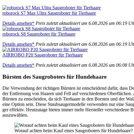
rob­orock S7 Max Ultra Saug­ro­bo­ter für Tier­haa­re
Details anse­hen*
Preis zuletzt aktua­li­siert am 6.08.2026 um 06:19 U
rob­orock S8 Saug­ro­bo­ter für Tier­haa­re
Details anse­hen*
Preis zuletzt aktua­li­siert am 6.08.2026 um 06:19 U
AIRROBO P20 Saug­ro­bo­ter für Tier­haa­re
Details anse­hen*
Preis zuletzt aktua­li­siert am 6.08.2026 um 06:08 U
Bürs­ten des Saug­ro­bo­ters für Hun­de­haa­re
Die Ver­wen­dung der rich­ti­gen Bürs­ten ist ent­schei­dend dafür, dass De
der Ent­fer­nung von Haa­ren und Fell auf ver­schie­de­nen Ober­flä­chen. Al
Bürs­ten zu ent­schei­den, da sich Tier­haa­re in den Bors­ten und der Wal
eine Opti­on sein. Die­se Staub­sauger­mo­del­le ver­wen­den nur eine Sau
ger effek­tiv. Heut­zu­ta­ge bie­ten immer mehr Her­stel­ler ver­schie­de­ne 
aus­zu­wäh­len.
Wor­auf ach­ten beim Kauf eines Saug­ro­bo­ters für Hun­de­haa­re?