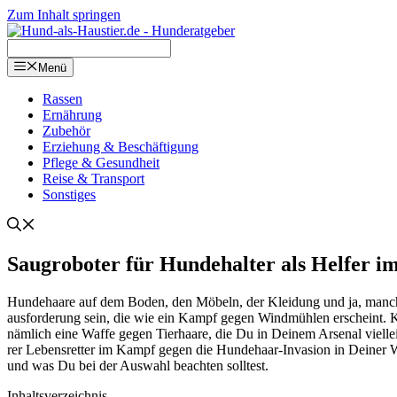
Zum Inhalt springen
Menü
Ras­sen
Ernäh­rung
Zube­hör
Erzie­hung & Beschäf­ti­gung
Pfle­ge & Gesund­heit
Rei­se & Trans­port
Sons­ti­ges
Saug­ro­bo­ter für Hun­de­hal­ter als Hel­fer
Hun­de­haa­re auf dem Boden, den Möbeln, der Klei­dung und ja, manch­ma
aus­for­de­rung sein, die wie ein Kampf gegen Wind­müh­len erscheint. K
näm­lich eine Waf­fe gegen Tier­haa­re, die Du in Dei­nem Arse­nal viel­le
rer Lebens­ret­ter im Kampf gegen die Hun­de­haar-Inva­si­on in Dei­ner 
und was Du bei der Aus­wahl beach­ten soll­test.
Inhalts­ver­zeich­nis