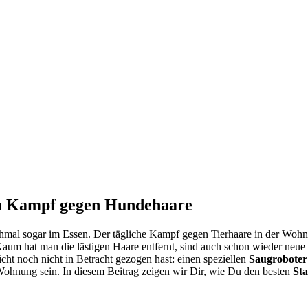
 im Kampf gegen Hun­de­haa­re
l sogar im Essen. Der täg­li­che Kampf gegen Tier­haa­re in der Woh­nung k
aum hat man die läs­ti­gen Haa­re ent­fernt, sind auch schon wie­der neue 
icht noch nicht in Betracht gezo­gen hast: einen spe­zi­el­len
Saug­ro­bo­te
Woh­nung sein. In die­sem Bei­trag zei­gen wir Dir, wie Du den bes­ten
Sta