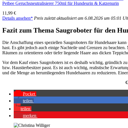
Pet­bee Geruchs­neu­tra­li­sie­rer 750ml für Hun­deu­rin & Kat­zen­urin
11,99 €
Details anse­hen*
Preis zuletzt aktua­li­siert am 6.08.2026 um 05:01 U
Fazit zum The­ma Saug­ro­bo­ter für den Hun­
Die Anschaf­fung eines spe­zi­el­len Saug­ro­bo­ters für Hun­de­haa­re kann
hast. Es gibt jedoch auch eini­ge Nach­tei­le und Gren­zen zu beach­ten. N
Räu­men zu ori­en­tie­ren oder tie­fer lie­gen­de Haa­re aus dicken Tep­pi­
Vor dem Kauf eines Saug­ro­bo­ters ist es des­halb wich­tig, gründ­lich zu 
bzw. Haus­tier­be­sit­zer passt. Es ist auch wich­tig, rea­lis­ti­sche Erwar
und die Men­ge an her­um­lie­gen­den Hun­de­haa­ren zu redu­zie­ren. Einen 
G
Pocket
tei­len
tei­len
mer­ken