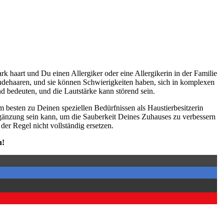
 haart und Du einen All­er­gi­ker oder eine All­er­gi­ke­rin in der Fami­lie
­de­haa­ren, und sie kön­nen Schwie­rig­kei­ten haben, sich in kom­ple­xen
nd bedeu­ten, und die Laut­stär­ke kann stö­rend sein.
ten zu Dei­nen spe­zi­el­len Bedürf­nis­sen als Haus­tier­be­sit­ze­rin
 Ergän­zung sein kann, um die Sau­ber­keit Dei­nes Zuhau­ses zu ver­bes­sern
der Regel nicht voll­stän­dig erset­zen.
n!