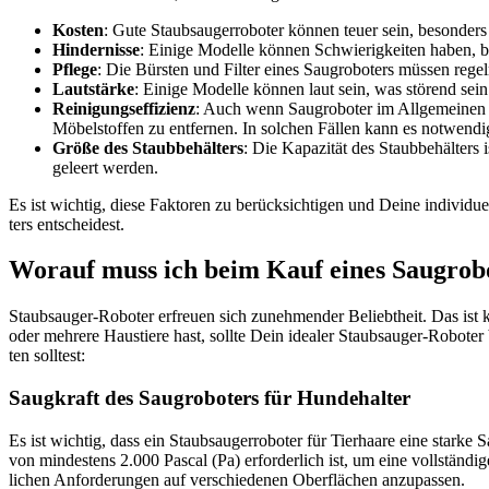
Kos­ten
: Gute Staub­sauger­ro­bo­ter kön­nen teu­er sein, beson­ders 
Hin­der­nis­se
: Eini­ge Model­le kön­nen Schwie­rig­kei­ten haben, 
Pfle­ge
: Die Bürs­ten und Fil­ter eines Saug­ro­bo­ters müs­sen rege
Laut­stär­ke
: Eini­ge Model­le kön­nen laut sein, was stö­rend se
Rei­ni­gungs­ef­fi­zi­enz
: Auch wenn Saug­ro­bo­ter im All­ge­mei­nen 
Möbel­stof­fen zu ent­fer­nen. In sol­chen Fäl­len kann es not­wen­d
Grö­ße des Staub­be­häl­ters
: Die Kapa­zi­tät des Staub­be­häl­ter
geleert wer­den.
Es ist wich­tig, die­se Fak­to­ren zu berück­sich­ti­gen und Dei­ne indi­v
ters ent­schei­dest.
Wor­auf muss ich beim Kauf eines Saug­ro­bo­
Staub­sauger-Robo­ter erfreu­en sich zuneh­men­der Beliebt­heit. Das is
oder meh­re­re Haus­tie­re hast, soll­te Dein idea­ler Staub­sauger-Robo­te
ten soll­test:
Saug­kraft des Saug­ro­bo­ters für Hun­de­hal­ter
Es ist wich­tig, dass ein Staub­sauger­ro­bo­ter für Tier­haa­re eine star­k
von min­des­tens 2.000 Pas­cal (Pa) erfor­der­lich ist, um eine voll­stän­di
li­chen Anfor­de­run­gen auf ver­schie­de­nen Ober­flä­chen anzu­pas­sen.