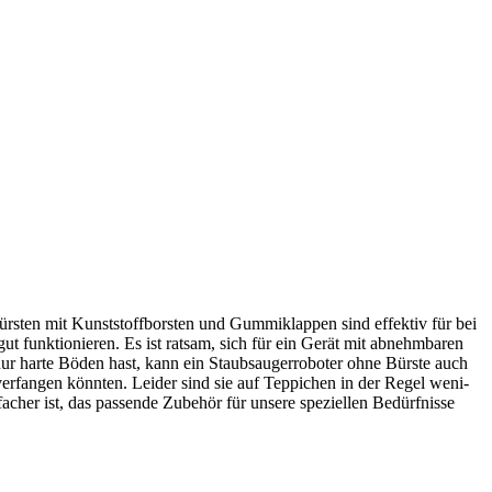
ürs­ten mit Kunst­stoff­bors­ten und Gum­mi­klap­pen sind effek­tiv für bei
gut funk­tio­nie­ren. Es ist rat­sam, sich für ein Gerät mit abnehm­ba­ren
nur har­te Böden hast, kann ein Staub­sauger­ro­bo­ter ohne Bürs­te auch
er­fan­gen könn­ten. Lei­der sind sie auf Tep­pi­chen in der Regel weni­
­cher ist, das pas­sen­de Zube­hör für unse­re spe­zi­el­len Bedürf­nis­se