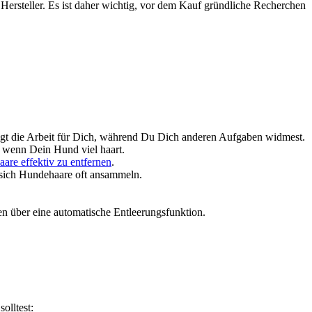
Her­stel­ler. Es ist daher wich­tig, vor dem Kauf gründ­li­che Recher­chen
digt die Arbeit für Dich, wäh­rend Du Dich ande­ren Auf­ga­ben wid­mest.
ist, wenn Dein Hund viel haart.
aa­re effek­tiv zu ent­fer­nen
.
sich Hun­de­haa­re oft ansam­meln.
 über eine auto­ma­ti­sche Ent­lee­rungs­funk­ti­on.
oll­test: