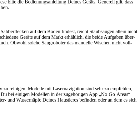
se bit­te die Bedie­nungs­an­lei­tung Dei­nes Geräts. Gene­rell gilt, dass
haben.
Sab­ber­fle­cken auf dem Boden fin­dest, reicht Staub­saugen allein nicht
schie­de­ne Gerä­te auf dem Markt erhält­lich, die bei­de Auf­ga­ben über­
tuch. Obwohl sol­che Saug­ro­bo­ter das manu­el­le Wischen nicht voll­
 zu rei­ni­gen. Model­le mit Laser­na­vi­ga­ti­on sind sehr zu emp­feh­len,
nnst Du bei eini­gen Model­len in der zuge­hö­ri­gen App „No-Go-Are­as“
er- und Was­ser­näp­fe Dei­nes Haus­tie­res befin­den oder an dem es sich