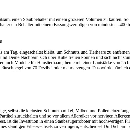
rat­sam, einen Staub­be­häl­ter mit einem grö­ße­ren Volu­men zu kau­fen. So
l­ter ein Behäl­ter mit einem Fas­sungs­ver­mö­gen von min­des­tens 400 bis 
e
 Tag, ein­ge­schal­tet bleibt, um Schmutz und Tier­haa­re zu ent­fer­nen, ist
n und Dei­ne Nach­barn sich über Ruhe freu­en kön­nen und sich nicht stu
un­ter auch Model­le für Haus­tier­haa­re, heu­te mit einer Laut­stär­ke von 
 Geräusch­pe­gel von 70 Dezi­bel oder mehr erzeu­gen. Das wür­de näm­lich 
Lage, selbst die kleins­ten Schmutz­par­ti­kel, Mil­ben und Pol­len ein­zu­f
Par­ti­kel zurück­hal­ten und so vor allem All­er­gi­ker vor ner­vi­gen All­er­g
st, ist die Inves­ti­ti­on in einen Staub­sauger­ro­bo­ter mit hoch­wer­ti­gen
s stän­di­gen Fil­ter­wech­sels zu ver­rin­gern, ent­schei­dest Du Dich am bes