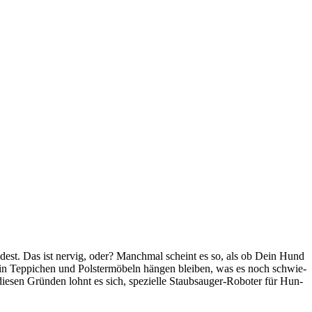
n­dest. Das ist ner­vig, oder? Manch­mal scheint es so, als ob Dein Hund
 in Tep­pi­chen und Pols­ter­mö­beln hän­gen blei­ben, was es noch schwie­
ie­sen Grün­den lohnt es sich, spe­zi­el­le Staub­sauger-Robo­ter für Hun­