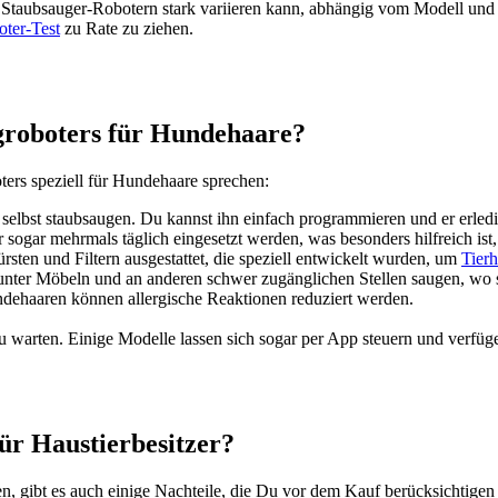
von Staub­sauger-Robo­tern stark vari­ie­ren kann, abhän­gig vom Modell und 
o­ter-Test
zu Rate zu zie­hen.
ro­bo­ters für Hun­de­haa­re?
ters spe­zi­ell für Hun­de­haa­re spre­chen:
elbst staub­saugen. Du kannst ihn ein­fach pro­gram­mie­ren und er erle­
er sogar mehr­mals täg­lich ein­ge­setzt wer­den, was beson­ders hilf­reich 
ürs­ten und Fil­tern aus­ge­stat­tet, die spe­zi­ell ent­wi­ckelt wur­den, um
Tier­h
 unter Möbeln und an ande­ren schwer zugäng­li­chen Stel­len sau­gen, wo 
e­haa­ren kön­nen all­er­gi­sche Reak­tio­nen redu­ziert wer­den.
 war­ten. Eini­ge Model­le las­sen sich sogar per App steu­ern und ver­fü­gen
r Haus­tier­be­sit­zer?
­ten, gibt es auch eini­ge Nach­tei­le, die Du vor dem Kauf berück­sich­ti­gen s