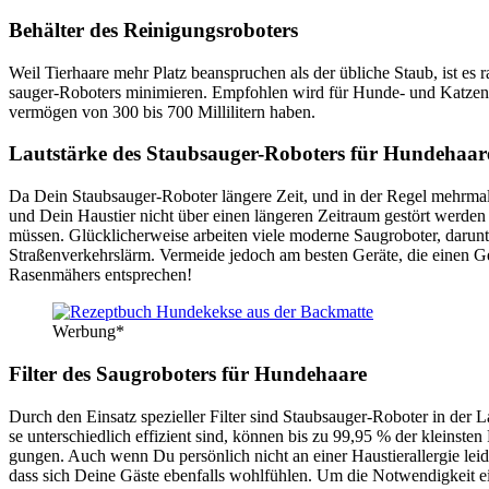
Behäl­ter des Rei­ni­gungs­ro­bo­ters
Weil Tier­haa­re mehr Platz bean­spru­chen als der übli­che Staub, ist es 
sauger-Robo­ters mini­mie­ren. Emp­foh­len wird für Hun­de- und Kat­zen­ha
ver­mö­gen von 300 bis 700 Mil­li­li­tern haben.
Laut­stär­ke des Staub­sauger-Robo­ters für Hun­de­haa­r
Da Dein Staub­sauger-Robo­ter län­ge­re Zeit, und in der Regel mehr­mals am
und Dein Haus­tier nicht über einen län­ge­ren Zeit­raum gestört wer­de
müs­sen. Glück­li­cher­wei­se arbei­ten vie­le moder­ne Saug­ro­bo­ter, dar­
Stra­ßen­ver­kehrs­lärm. Ver­mei­de jedoch am bes­ten Gerä­te, die einen
Rasen­mä­hers ent­spre­chen!
Wer­bung*
Fil­ter des Saug­ro­bo­ters für Hun­de­haa­re
Durch den Ein­satz spe­zi­el­ler Fil­ter sind Staub­sauger-Robo­ter in der 
se unter­schied­lich effi­zi­ent sind, kön­nen bis zu 99,95 % der kleins­ten 
gun­gen. Auch wenn Du per­sön­lich nicht an einer Haus­tier­all­er­gie lei­de
dass sich Dei­ne Gäs­te eben­falls wohl­füh­len. Um die Not­wen­dig­keit eine