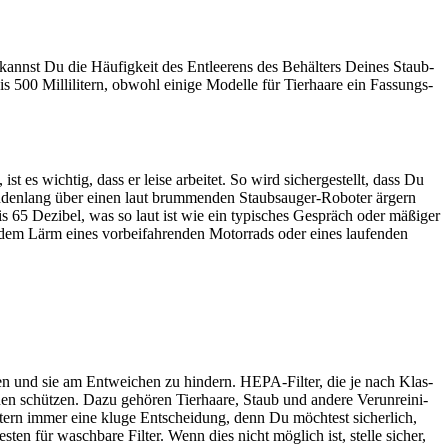
 kannst Du die Häu­fig­keit des Ent­lee­rens des Behäl­ters Dei­nes Staub­
500 Mil­li­li­tern, obwohl eini­ge Model­le für Tier­haa­re ein Fas­sungs­
 es wich­tig, dass er lei­se arbei­tet. So wird sicher­ge­stellt, dass Du
n­den­lang über einen laut brum­men­den Staub­sauger-Robo­ter ärgern
55 bis 65 Dezi­bel, was so laut ist wie ein typi­sches Gespräch oder mäßi­ger
dem Lärm eines vor­bei­fah­ren­den Motor­rads oder eines lau­fen­den
an­gen und sie am Ent­wei­chen zu hin­dern. HEPA-Fil­ter, die je nach Klas­
e­nen schüt­zen. Dazu gehö­ren Tier­haa­re, Staub und ande­re Ver­un­rei­ni­
 Fil­tern immer eine klu­ge Ent­schei­dung, denn Du möch­test sicher­lich,
­ten für wasch­ba­re Fil­ter. Wenn dies nicht mög­lich ist, stel­le sicher,