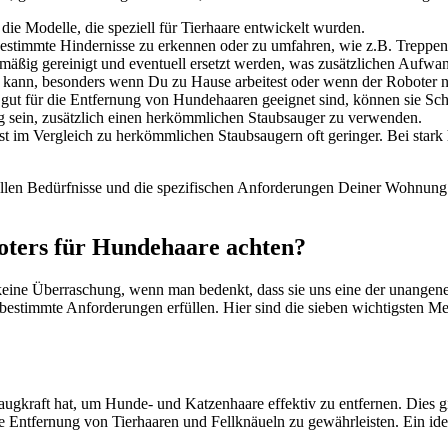
die Model­le, die spe­zi­ell für Tier­haa­re ent­wi­ckelt wur­den.
bestimm­te Hin­der­nis­se zu erken­nen oder zu umfah­ren, wie z.B. Trep­pen
l­mä­ßig gerei­nigt und even­tu­ell ersetzt wer­den, was zusätz­li­chen Auf­w
in kann, beson­ders wenn Du zu Hau­se arbei­test oder wenn der Robo­ter n
gut für die Ent­fer­nung von Hun­de­haa­ren geeig­net sind, kön­nen sie Schwi
ig sein, zusätz­lich einen her­kömm­li­chen Staub­sauger zu ver­wen­den.
s ist im Ver­gleich zu her­kömm­li­chen Staub­saugern oft gerin­ger. Bei stark
i­du­el­len Bedürf­nis­se und die spe­zi­fi­schen Anfor­de­run­gen Dei­ner 
ters für Hun­de­haa­re ach­ten?
t kei­ne Über­ra­schung, wenn man bedenkt, dass sie uns eine der unan­ge­
r bestimm­te Anfor­de­run­gen erfül­len. Hier sind die sie­ben wich­tigs­ten M
e Saug­kraft hat, um Hun­de- und Kat­zen­haa­re effek­tiv zu ent­fer­nen. Dies
­ge Ent­fer­nung von Tier­haa­ren und Fell­knäu­eln zu gewähr­leis­ten. Ein ide