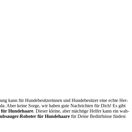
ann für Hun­de­be­sit­ze­rin­nen und Hun­de­be­sit­zer eine ech­te Her­
da. Aber kei­ne Sor­ge, wir haben gute Nach­rich­ten für Dich! Es gibt
r für Hun­de­haa­re
. Die­ser klei­ne, aber mäch­ti­ge Hel­fer kann ein wah­
ub­sauger-Robo­ter für Hun­de­haa­re
für Dei­ne Bedürf­nis­se fin­dest