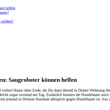
nen hel­fen
haa­re?
e ach­ten?
en: Saug­ro­bo­ter kön­nen hel­fen
d ver­liert Haa­re ohne Ende, die Du dann über­all in Dei­ner Woh­nung fi
iel­leicht sogar zwei­mal am Tag. Zusätz­lich kön­nen die Hun­de­haa­re auch
wenn jemand in Dei­nem Haus­halt all­er­gisch gegen Hun­de­haa­re ist. Aus d