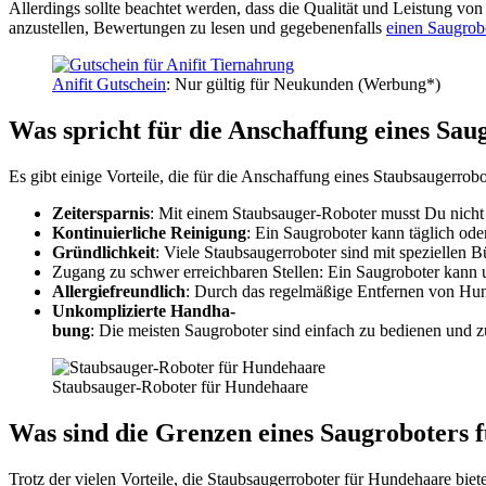
Aller­dings soll­te beach­tet wer­den, dass die Qua­li­tät und Leis­tung 
anzu­stel­len, Bewer­tun­gen zu lesen und gege­be­nen­falls
einen Saug­ro­b
Ani­fit Gut­schein
: Nur gül­tig für Neu­kun­den (Wer­bung*)
Was spricht für die Anschaf­fung eines Saug­
Es gibt eini­ge Vor­tei­le, die für die Anschaf­fung eines Staub­sauger­ro­bo­
Zeit­er­spar­nis
: Mit einem Staub­sauger-Robo­ter musst Du nicht s
Kon­ti­nu­ier­li­che Rei­ni­gung
: Ein Saug­ro­bo­ter kann täg­lich od
Gründ­lich­keit
: Vie­le Staub­sauger­ro­bo­ter sind mit spe­zi­el­len B
Zugang zu schwer erreich­ba­ren Stel­len: Ein Saug­ro­bo­ter kann
All­er­gie­freund­lich
: Durch das regel­mä­ßi­ge Ent­fer­nen von Hun­d
Unkom­pli­zier­te Hand­ha­
bung
: Die meis­ten Saug­ro­bo­ter sind ein­fach zu bedie­nen und zu
Staub­sauger-Robo­ter für Hun­de­haa­re
Was sind die Gren­zen eines Saug­ro­bo­ters fü
Trotz der vie­len Vor­tei­le, die Staub­sauger­ro­bo­ter für Hun­de­haa­re bie