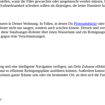
­stel­len, wann die Fil­ter gewa­schen oder aus­ge­tauscht wer­den müs­sen, le
f­merk­sam­keit schen­ken soll­ten als die­je­ni­gen, die kei­ne Haus­tie­re 
 Spu­ren in Dei­ner Woh­nung. In Fäl­len, in denen Du
Pfo­ten­ab­drü­cke
oder 
­bo­ter nicht nur sau­gen, son­dern auch wischen könn­te. Der­zeit sind ver­
die­se Staub­sauger-Robo­ter über einen Was­ser­tank und ein Rei­ni­gungs­
ng gegen ers­te Ver­schmut­zun­gen.
g und eine intel­li­gen­te Navi­ga­ti­on ver­fü­gen, um Dein Zuhau­se effek­tiv
 und so effi­zi­en­te Rei­ni­gungs­plä­ne aus­füh­ren kön­nen. Außer­dem ka
kön­nen gan­ze Räu­me sein oder ein bestimm­ter Ort, an dem sich die Fut­t
hr