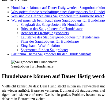
Hun­de­haa­re kön­nen auf Dau­er läs­tig wer­den: Saug­ro­bo­ter kön­
Was spricht für die Anschaf­fung eines Saug­ro­bo­ters für Hun­de­
Was sind die Gren­zen eines Saug­ro­bo­ters für Haus­tier­be­sit­zer?
Wor­auf muss ich beim Kauf eines Saug­ro­bo­ters für Hun­de­haa­r
Saug­kraft des Saug­ro­bo­ters für Hun­de­hal­ter
Bürs­ten des Saug­ro­bo­ters für Hun­de­haa­re
Behäl­ter des Rei­ni­gungs­ro­bo­ters
Laut­stär­ke des Staub­sauger-Robo­ters für Hun­de­haa­re
Fil­ter des Saug­ro­bo­ters für Hun­de­haa­re
Ein­ge­bau­te Wisch­funk­ti­on
Sperr­zo­nen für den Saug­ro­bo­ter
Fazit zum The­ma Saug­ro­bo­ter für den Hun­de­haus­halt
Saug­ro­bo­ter für Hun­de­haa­re
Hun­de­haa­re kön­nen auf Dau­er läs­tig wer­d
Viel­leicht kennst Du das: Dein Hund steckt mit­ten im Fell­wech­sel un
nie wie­der auf­hört, Haa­re zu ver­lie­ren. Du musst oft staub­saugen, v
ri­ger macht sie zu ent­fer­nen. Das ist ein gro­ßes Pro­blem, beson­ders 
de­haa­re in Betracht zu zie­hen.