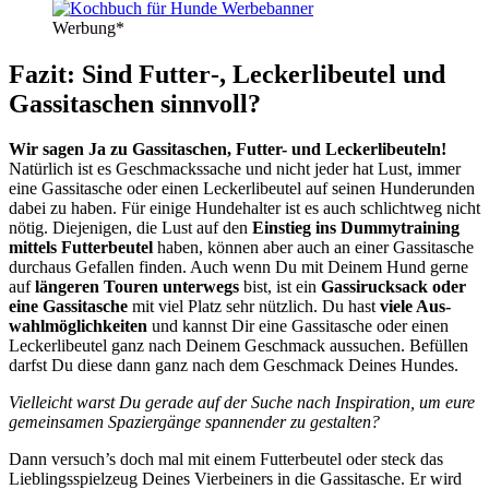
Wer­bung*
Fazit: Sind Futter‑, Lecker­li­beu­tel und
Gas­si­ta­schen sinn­voll?
Wir sagen Ja zu Gas­si­ta­schen, Fut­ter- und Lecker­li­beu­teln!
Natür­lich ist es Geschmacks­sa­che und nicht jeder hat Lust, immer
eine Gas­si­ta­sche oder einen Lecker­li­beu­tel auf sei­nen Hun­de­run­den
dabei zu haben. Für eini­ge Hun­de­hal­ter ist es auch schlicht­weg nicht
nötig. Die­je­ni­gen, die Lust auf den
Ein­stieg ins Dum­my­trai­ning
mit­tels Fut­ter­beu­tel
haben, kön­nen aber auch an einer Gas­si­ta­sche
durch­aus Gefal­len fin­den. Auch wenn Du mit Dei­nem Hund ger­ne
auf
län­ge­ren Tou­ren unter­wegs
bist, ist ein
Gas­si­ruck­sack oder
eine Gas­si­ta­sche
mit viel Platz sehr nütz­lich. Du hast
vie­le Aus­
wahl­mög­lich­kei­ten
und kannst Dir eine Gas­si­ta­sche oder einen
Lecker­li­beu­tel ganz nach Dei­nem Geschmack aus­su­chen. Befül­len
darfst Du die­se dann ganz nach dem Geschmack Dei­nes Hun­des.
Viel­leicht warst Du gera­de auf der Suche nach Inspi­ra­ti­on, um eure
gemein­sa­men Spa­zier­gän­ge span­nen­der zu gestal­ten?
Dann versuch’s doch mal mit einem Fut­ter­beu­tel oder steck das
Lieb­lings­spiel­zeug Dei­nes Vier­bei­ners in die Gas­si­ta­sche. Er wird