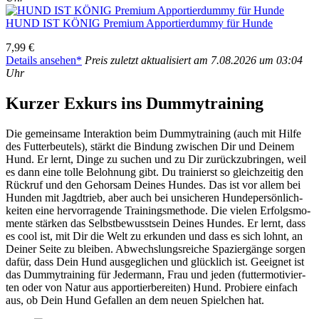
HUND IST KÖNIG Pre­mi­um Appor­tier­dum­my für Hun­de
7,99 €
Details anse­hen*
Preis zuletzt aktua­li­siert am 7.08.2026 um 03:04
Uhr
Kur­zer Exkurs ins Dum­my­trai­ning
Die gemein­sa­me Inter­ak­ti­on beim Dum­my­trai­ning (auch mit Hil­fe
des Fut­ter­beu­tels), stärkt die Bin­dung zwi­schen Dir und Dei­nem
Hund. Er lernt, Din­ge zu suchen und zu Dir zurück­zu­brin­gen, weil
es dann eine tol­le Beloh­nung gibt. Du trai­nierst so gleich­zei­tig den
Rück­ruf und den Gehor­sam Dei­nes Hun­des. Das ist vor allem bei
Hun­den mit Jagd­trieb, aber auch bei unsi­che­ren Hun­de­per­sön­lich­
kei­ten eine her­vor­ra­gen­de Trai­nings­me­tho­de. Die vie­len Erfolgs­mo­
men­te stär­ken das Selbst­be­wusst­sein Dei­nes Hun­des. Er lernt, dass
es cool ist, mit Dir die Welt zu erkun­den und dass es sich lohnt, an
Dei­ner Sei­te zu blei­ben. Abwechs­lungs­rei­che Spa­zier­gän­ge sor­gen
dafür, dass Dein Hund aus­ge­gli­chen und glück­lich ist. Geeig­net ist
das Dum­my­trai­ning für Jeder­mann, Frau und jeden (fut­ter­mo­ti­vier­
ten oder von Natur aus appor­tier­be­rei­ten) Hund. Pro­bie­re ein­fach
aus, ob Dein Hund Gefal­len an dem neu­en Spiel­chen hat.