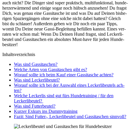
auch nicht? Die Din­ger sind super prak­tisch, mul­ti­funk­tio­nal, hun­de­
herz­er­wär­mend und eini­ge sogar noch hübsch anzu­se­hen! Du fragst
Dich, was genau eine Gas­si­ta­sche ist und was Du auf Dei­nen bis­he­
ri­gen Spa­zier­gän­gen ohne eine sol­che nicht dabei hat­test? Gleich
bist du schlau­er! Außer­dem geben wir Dir noch ein paar Tipps,
womit Du Dei­ne neue Gas­si-Beglei­tung befül­len kannst. Eines ver­
ra­ten wir schon mal: Wenn Du Dei­nen Hund fragst, sind Lecker­li­
beu­tel und Gas­si­ta­schen ein abso­lu­tes Must-have für jeden Hun­de­
be­sit­zer!
Inhalts­ver­zeich­nis
Was sind Gas­si­ta­schen?
Wel­che Arten von Gas­si­ta­schen gibt es?
Wor­auf soll­te ich beim Kauf einer Gas­si­ta­sche ach­ten?
Was sind Lecker­li­beu­tel?
Wor­auf soll­te ich bei der Aus­wahl eines Lecker­li­beu­tels ach­
ten?
Wel­che Lecker­lis sind gut fürs Hun­de­trai­ning / für den
Lecker­li­beu­tel?
Was sind Fut­ter­beu­tel?
Kur­zer Exkurs ins Dum­my­trai­ning
Fazit: Sind Futter‑, Lecker­li­beu­tel und Gas­si­ta­schen sinn­voll?