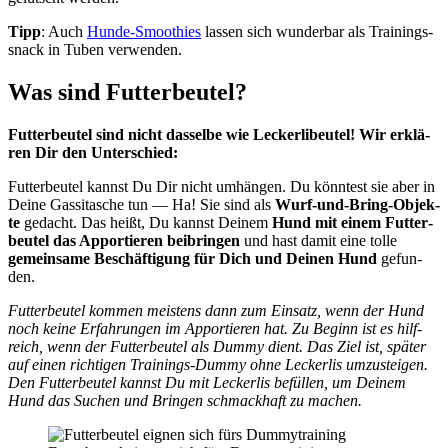
Tipp
: Auch
Hun­de-Smoothies
las­sen sich wun­der­bar als Trai­nings­
snack in Tuben ver­wen­den.
Was sind Fut­ter­beu­tel?
Fut­ter­beu­tel sind nicht das­sel­be wie Lecker­li­beu­tel! Wir erklä­
ren Dir den Unter­schied:
Fut­ter­beu­tel kannst Du Dir nicht umhän­gen. Du könn­test sie aber in
Dei­ne Gas­si­ta­sche tun — Ha! Sie sind als
Wurf-und-Bring-Objek­
te
gedacht. Das heißt, Du kannst Dei­nem
Hund mit einem Fut­ter­
beu­tel das Appor­tie­ren bei­brin­gen
und hast damit eine tol­le
gemein­sa­me Beschäf­ti­gung für Dich und Dei­nen Hund
gefun­
den.
Fut­ter­beu­tel kom­men meis­tens dann zum Ein­satz, wenn der Hund
noch kei­ne Erfah­run­gen im Appor­tie­ren hat. Zu Beginn ist es hilf­
reich, wenn der Fut­ter­beu­tel als Dum­my dient. Das Ziel ist, spä­ter
auf einen rich­ti­gen Trai­nings-Dum­my ohne Lecker­lis umzu­stei­gen.
Den Fut­ter­beu­tel kannst Du mit Lecker­lis befül­len, um Dei­nem
Hund das Suchen und Brin­gen schmack­haft zu machen.