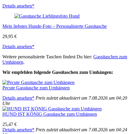
Details anse­hen*
Mein liebs­tes Hun­de-Foto – Per­so­na­li­sier­te Gas­si­ta­sche
29,95 €
Details anse­hen*
Wei­te­re per­so­na­li­sier­te Taschen fin­dest Du hier:
Gas­si­ta­schen zum
Umhän­gen
.
Wir emp­feh­len fol­gen­de Gas­si­ta­schen zum Umhän­gen:
Pecu­te Gas­si­ta­sche zum Umhän­gen
Details anse­hen*
Preis zuletzt aktua­li­siert am 7.08.2026 um 04:20
Uhr
HUND IST KÖNIG Gas­si­ta­sche zum Umhän­gen
25,47 €
Details anse­hen*
Preis zuletzt aktua­li­siert am 7.08.2026 um 04:24