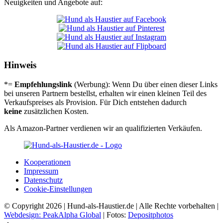
Neuigkeiten und Angebote auf:
Hinweis
*=
Empfehlungslink
(Werbung): Wenn Du über einen dieser Links
bei unseren Partnern bestellst, erhalten wir einen kleinen Teil des
Verkaufspreises als Provision. Für Dich entstehen dadurch
keine
zusätzlichen Kosten.
Als Amazon-Partner verdienen wir an qualifizierten Verkäufen.
Koope­ra­tio­nen
Impres­sum
Daten­schutz
Coo­kie-Ein­stel­lun­gen
© Copyright 2026 | Hund-als-Haustier.de | Alle Rechte vorbehalten |
Webdesign: PeakAlpha Global
| Fotos:
Depositphotos