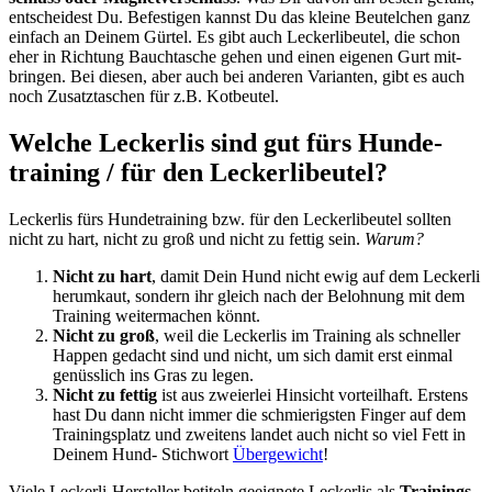
ent­schei­dest Du. Befes­ti­gen kannst Du das klei­ne Beu­tel­chen ganz
ein­fach an Dei­nem Gür­tel. Es gibt auch Lecker­li­beu­tel, die schon
eher in Rich­tung Bauch­ta­sche gehen und einen eige­nen Gurt mit­
brin­gen. Bei die­sen, aber auch bei ande­ren Vari­an­ten, gibt es auch
noch Zusatz­ta­schen für z.B. Kot­beu­tel.
Wel­che Lecker­lis sind gut fürs Hun­de­
trai­ning / für den Lecker­li­beu­tel?
Lecker­lis fürs Hun­de­trai­ning bzw. für den Lecker­li­beu­tel soll­ten
nicht zu hart, nicht zu groß und nicht zu fet­tig sein.
War­um?
Nicht zu hart
, damit Dein Hund nicht ewig auf dem Lecker­li
her­um­kaut, son­dern ihr gleich nach der Beloh­nung mit dem
Trai­ning wei­ter­ma­chen könnt.
Nicht zu groß
, weil die Lecker­lis im Trai­ning als schnel­ler
Hap­pen gedacht sind und nicht, um sich damit erst ein­mal
genüss­lich ins Gras zu legen.
Nicht zu fet­tig
ist aus zwei­er­lei Hin­sicht vor­teil­haft. Ers­tens
hast Du dann nicht immer die schmie­rigs­ten Fin­ger auf dem
Trai­nings­platz und zwei­tens lan­det auch nicht so viel Fett in
Dei­nem Hund- Stich­wort
Über­ge­wicht
!
Vie­le Lecker­li-Her­stel­ler beti­teln geeig­ne­te Lecker­lis als
Trai­nings-