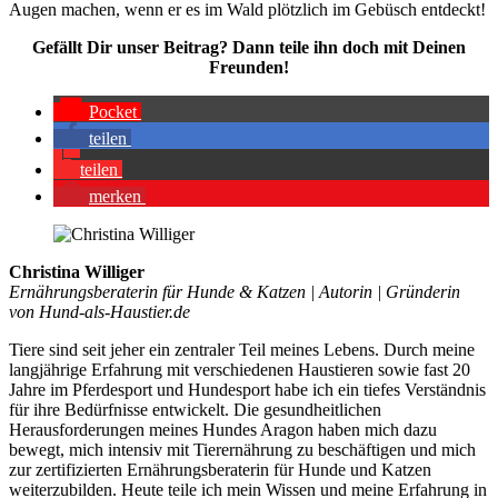
Augen machen, wenn er es im Wald plötz­lich im Gebüsch ent­deckt!
Gefällt Dir unser Bei­trag? Dann tei­le ihn doch mit Dei­nen
Freun­den!
Pocket
tei­len
tei­len
mer­ken
Christina Williger
Ernährungsberaterin für Hunde & Katzen | Autorin | Gründerin
von Hund-als-Haustier.de
Tiere sind seit jeher ein zentraler Teil meines Lebens. Durch meine
langjährige Erfahrung mit verschiedenen Haustieren sowie fast 20
Jahre im Pferdesport und Hundesport habe ich ein tiefes Verständnis
für ihre Bedürfnisse entwickelt. Die gesundheitlichen
Herausforderungen meines Hundes Aragon haben mich dazu
bewegt, mich intensiv mit Tierernährung zu beschäftigen und mich
zur zertifizierten Ernährungsberaterin für Hunde und Katzen
weiterzubilden. Heute teile ich mein Wissen und meine Erfahrung in