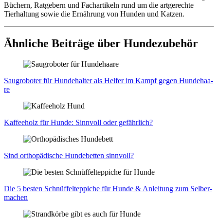
Büchern, Ratgebern und Fachartikeln rund um die artgerechte
Tierhaltung sowie die Ernährung von Hunden und Katzen.
Ähnliche Beiträge über Hundezubehör
Saug­ro­bo­ter für Hun­de­hal­ter als Hel­fer im Kampf gegen Hun­de­haa­
re
Kaf­fee­holz für Hun­de: Sinn­voll oder gefähr­lich?
Sind ortho­pä­di­sche Hun­de­bet­ten sinn­voll?
Die 5 bes­ten Schnüf­fel­tep­pi­che für Hun­de & Anlei­tung zum Sel­ber­
ma­chen