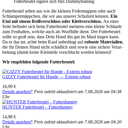
Fut­ter­beu­tel eig­nen sich fürs Dum­my­trai­ning
Fut­ter­beu­tel sehen aus wie die klei­nen Feder­map­pen oder auch
Schlam­per­mäpp­chen, die wir aus unse­rer Schul­zeit ken­nen.
Ein
Etui mit einem Reiß­ver­schluss oder Klett­ver­schluss.
An einer
Sei­te befin­det sich beim Fut­ter­beu­tel meis­tens eine klei­ne Schlau­fe
zum Fest­hal­ten, wel­che auch als Wurf­hil­fe dient. Der Fut­ter­beu­tel
soll­te so groß sein, dass Dein Hund ihn gut im Maul tra­gen kann.
Da er das tut, ach­te beim Kauf unbe­dingt auf
robus­te Mate­ria­li­en
,
die für Dei­nen Hund nicht schäd­lich sind sowie eine siche­re Ver­ar­
bei­tung (damit kei­ne Klein­tei­le ver­schluckt wer­den kön­nen)!
Wir emp­feh­len fol­gen­de Fut­ter­beu­tel:
GIZZY Fut­ter­beu­tel für Hun­de — Extrem robust
16,99 €
Details anse­hen*
Preis zuletzt aktua­li­siert am 7.08.2026 um 04:38
Uhr
HUNTER Fut­ter­beu­tel – Fut­ter­dum­my
14,98 €
Details anse­hen*
Preis zuletzt aktua­li­siert am 7.08.2026 um 04:20
Uhr