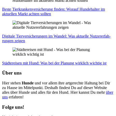
Bes­te Tier­kran­ken­ver­si­che­rung fin­den: Wor­auf Hun­de­hal­ter im
aktu­el­len Markt ach­ten soll­ten
Digi­ta­le Tier­ver­si­che­run­gen im Wan­del: Was aktu­el­le Nut­zer­er­fah­
run­gen zei­gen
Städ­te­rei­sen mit Hund: Was bei der Pla­nung wirk­lich wich­tig ist
Über uns
Hier stehen
Hunde
und vor allem ihre artgerechte Haltung bei Dir
zu Hause im Mittelpunkt. Deshalb findest Du auf dieser Website
alles über Hunde und alles für den Hund. Hier kannst Du mehr
über
uns
erfahren!
Folge uns!