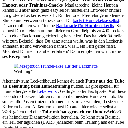
Hap­pen oder Trai­nings-Snacks
. Maul­ge­rech­te, klei­ne Hap­pen
kannst Du aber auch ganz easy selbst her­stel­len! Ent­we­der brichst
Du grö­ße­re Lecker­lis wie z.B. Rin­der- oder Pfer­de­lun­ge in klei­ne­re
Stü­cke und ver­wen­dest die­se, oder Du
backst Hun­de­kek­se selbst
!
Dazu emp­feh­len wir Dir eine
Back­mat­te für Hun­de­le­cker­lis
. So
kannst Du mit einem unkom­pli­zier­ten Grund­teig bis zu 400 Lecker­
lis in einer Back­mat­te gleich­zei­tig her­stel­len! Das hat vie­le Vor­tei­le,
wie zum Bei­spiel, dass Du ganz genau weißt, was in den Lecker­lis
ent­hal­ten ist und ver­wen­den kannst, was Dein Fif­fi ger­ne frisst.
Möch­test Du mehr dar­über erfah­ren? Dann emp­feh­len wir Dir die­
ses Rezept­buch:
Wer­bung*
Alter­na­tiv zum Lecker­li­beu­tel kannst du auch
Fut­ter aus der Tube
als Beloh­nung beim Hun­de­trai­ning
nut­zen. Es gibt spe­zi­ell für
Hun­de her­ge­stell­te
Leber­wurst
, Geflü­gel- oder Fisch­pas­te. Auf die­se
beson­de­re Lecke­rei fah­ren natür­lich die meis­ten Hun­de voll ab. Du
soll­test die Pas­ten trotz­dem immer spar­sam ver­wen­den, da sie vie­le
Kalo­rien haben. Außer­dem kannst Du auch hier wie­der selbst ans
Werk gehen und eine
Tube mit haus­ge­mach­tem Hun­de-Schleck
aus hei­me­li­ger Eigen­pro­duk­ti­on her­stel­len. So kann zum Bei­spiel
ein Teil der täg­li­chen (BARF-)Mahlzeit beim Trai­ning aus der Tube
gelutscht wer­den.