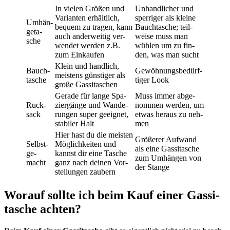
In vie­len Grö­ßen und
Unhand­li­cher und
Vari­an­ten erhält­lich,
sper­ri­ger als klei­ne
Umhän­
bequem zu tra­gen, kann
Bauch­ta­sche; teil­
ge­ta­
auch ander­wei­tig ver­
wei­se muss man
sche
wen­det wer­den z.B.
wüh­len um zu fin­
zum Ein­kau­fen
den, was man sucht
Klein und hand­lich,
Bauch­
Gewöh­nungs­be­dürf­
meis­tens güns­ti­ger als
ta­sche
ti­ger Look
gro­ße Gas­si­ta­schen
Gera­de für lan­ge Spa­
Muss immer abge­
Ruck­
zier­gän­ge und Wan­de­
nom­men wer­den, um
sack
run­gen super geeig­net,
etwas her­aus zu neh­
sta­bi­ler Halt
men
Hier hast du die meis­ten
Grö­ße­rer Auf­wand
Selbst­
Mög­lich­kei­ten und
als eine Gas­si­ta­sche
ge­
kannst dir eine Tasche
zum Umhän­gen von
macht
ganz nach dei­nen Vor­
der Stan­ge
stel­lun­gen zau­bern
Wor­auf soll­te ich beim Kauf einer Gas­si­
ta­sche ach­ten?