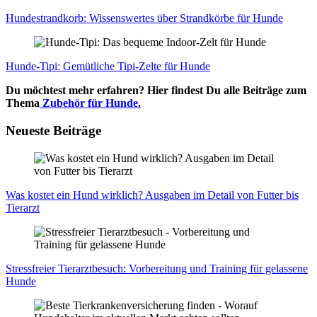
Hun­de­strand­korb: Wis­sens­wer­tes über Strand­kör­be für Hun­de
Hun­de-Tipi: Gemüt­li­che Tipi-Zel­te für Hun­de
Du möchtest mehr erfahren? Hier findest Du alle Beiträge zum
Thema
Zubehör für Hunde.
Neueste Beiträge
Was kos­tet ein Hund wirk­lich? Aus­ga­ben im Detail von Fut­ter bis
Tier­arzt
Stress­frei­er Tier­arzt­be­such: Vor­be­rei­tung und Trai­ning für gelas­se­ne
Hun­de