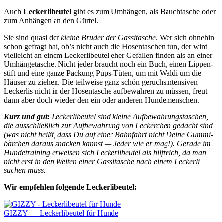
Auch
Lecker­li­beu­tel
gibt es zum Umhän­gen, als Bauch­ta­sche oder
zum Anhän­gen an den Gür­tel.
Sie sind qua­si der
klei­ne Bru­der der Gas­si­ta­sche
. Wer sich ohne­hin
schon gefragt hat, ob’s nicht auch die Hosen­ta­schen tun, der wird
viel­leicht an einem Lecker­li­beu­tel eher Gefal­len fin­den als an einer
Umhän­ge­ta­sche. Nicht jeder braucht noch ein Buch, einen Lip­pen­
stift und eine gan­ze Packung Pups-Tüten, um mit Wal­di um die
Häu­ser zu zie­hen. Die teil­wei­se ganz schön geruchs­in­ten­si­ven
Lecker­lis nicht in der Hosen­ta­sche auf­be­wah­ren zu müs­sen, freut
dann aber doch wie­der den ein oder ande­ren Hun­de­men­schen.
Kurz und gut:
Lecker­li­beu­tel sind klei­ne Auf­be­wah­rungs­ta­schen,
die aus­schließ­lich zur Auf­be­wah­rung von Lecker­chen gedacht sind
(was nicht heißt, dass Du auf einer Bahn­fahrt nicht Dei­ne Gum­mi­
bär­chen dar­aus sna­cken kannst — Jeder wie er mag!). Gera­de im
Hun­de­trai­ning erwei­sen sich Lecker­li­beu­tel als hilf­reich, da man
nicht erst in den Wei­ten einer Gas­si­ta­sche nach einem Lecker­li
suchen muss.
Wir emp­feh­len fol­gen­de Lecker­li­beu­tel:
GIZZY — Lecker­li­beu­tel für Hun­de