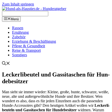
Zum Inhalt springen
Menü
Ras­sen
Ernäh­rung
Zube­hör
Erzie­hung & Beschäf­ti­gung
Pfle­ge & Gesund­heit
Rei­se & Trans­port
Sons­ti­ges
Lecker­li­beu­tel und Gas­si­ta­schen für Hun­
de­be­sit­zer
Man sieht sie immer wie­der: Klei­ne, gro­ße, bun­te, schwar­ze, wei­ße,
neue, alte und außer­ge­wöhn­li­che Hun­de und ihre Besit­zer. Wen
wun­dert es also, dass es für jeden Ein­zel­nen auch die pas­sen­den
Hun­de-Acces­soires gibt? Den heu­ti­gen Arti­kel wol­len wir
Lecker­li­
beu­teln und Gas­si­ta­schen für Hun­de­be­sit­zer
wid­men. War­um