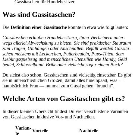
Gas­si­ta­schen für Hun­de­be­sit­zer
Was sind Gas­si­ta­schen?
Die
Defi­ni­ti­on einer Gas­si­ta­sche
könn­te in etwa wie folgt lau­ten:
Gas­si­ta­schen erlau­ben Hun­de­be­sit­zern, ihren Vier­bei­nern unter­
wegs aller­lei Abwechs­lung zu bie­ten. Sie sind prak­ti­scher Stau­raum
zum Tra­gen, Umhän­gen oder Anschnal­len. Befüllt wer­den Gas­si­ta­
schen meis­tens mit Lecker­chen, Fut­ter­beu­teln, Pups-Tüten, dem
Lieb­lings­spiel­zeug und mensch­li­chen Uten­si­li­en wie Han­dy, Geld­
beu­tel, Schlüs­sel­bund, Bril­le oder viel­leicht sogar einem Buch?
Du siehst also schon, Gas­si­ta­schen sind viel­sei­tig ein­setz­bar. Es gibt
sie in unter­schied­li­chen Grö­ßen, damit alles hin­ein­passt, was —
haupt­säch­lich Frau — nun­mal zum Gas­si gehen “braucht”.
Wel­che Arten von Gas­si­ta­schen gibt es?
In die­ser klei­nen Über­sicht fin­dest Du vier ver­schie­de­ne Vari­an­ten
von Gas­si­ta­schen inklu­si­ve Vor- und Nach­tei­len.
Vari­an­
Vor­tei­le
Nach­tei­le
te