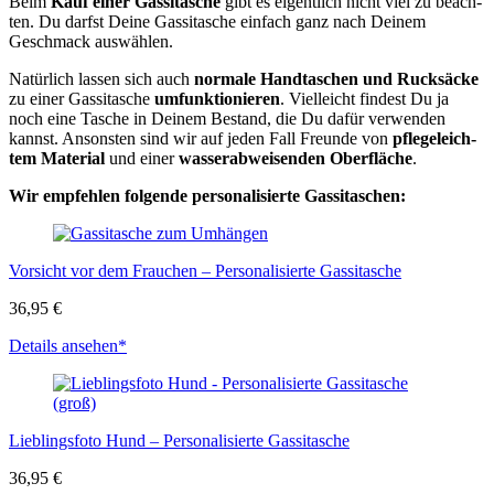
Beim
Kauf einer Gas­si­ta­sche
gibt es eigent­lich nicht viel zu beach­
ten. Du darfst Dei­ne Gas­si­ta­sche ein­fach ganz nach Dei­nem
Geschmack aus­wäh­len.
Natür­lich las­sen sich auch
nor­ma­le Hand­ta­schen und Ruck­sä­cke
zu einer Gas­si­ta­sche
umfunk­tio­nie­ren
. Viel­leicht fin­dest Du ja
noch eine Tasche in Dei­nem Bestand, die Du dafür ver­wen­den
kannst. Ansons­ten sind wir auf jeden Fall Freun­de von
pfle­ge­leich­
tem Mate­ri­al
und einer
was­ser­ab­wei­sen­den Ober­flä­che
.
Wir emp­feh­len fol­gen­de per­so­na­li­sier­te Gas­si­ta­schen:
Vor­sicht vor dem Frau­chen – Per­so­na­li­sier­te Gas­si­ta­sche
36,95 €
Details anse­hen*
Lieb­lings­fo­to Hund – Per­so­na­li­sier­te Gas­si­ta­sche
36,95 €