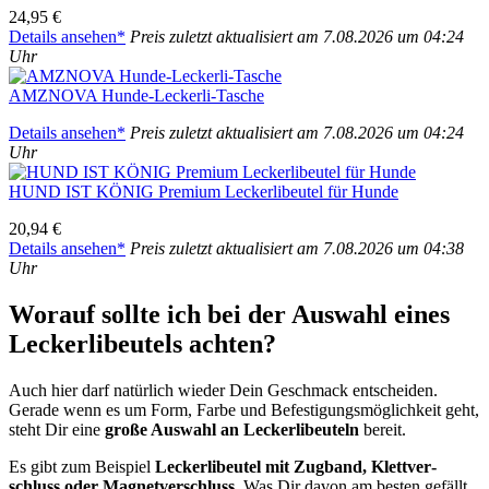
24,95 €
Details anse­hen*
Preis zuletzt aktua­li­siert am 7.08.2026 um 04:24
Uhr
AMZNOVA Hun­de-Lecker­li-Tasche
Details anse­hen*
Preis zuletzt aktua­li­siert am 7.08.2026 um 04:24
Uhr
HUND IST KÖNIG Pre­mi­um Lecker­li­beu­tel für Hun­de
20,94 €
Details anse­hen*
Preis zuletzt aktua­li­siert am 7.08.2026 um 04:38
Uhr
Wor­auf soll­te ich bei der Aus­wahl eines
Lecker­li­beu­tels ach­ten?
Auch hier darf natür­lich wie­der Dein Geschmack ent­schei­den.
Gera­de wenn es um Form, Far­be und Befes­ti­gungs­mög­lich­keit geht,
steht Dir eine
gro­ße Aus­wahl an Lecker­li­beu­teln
bereit.
Es gibt zum Bei­spiel
Lecker­li­beu­tel mit Zug­band, Klett­ver­
schluss oder Magnet­ver­schluss
. Was Dir davon am bes­ten gefällt,