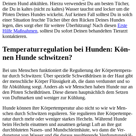
Dei­nen Hund abküh­len. Hier­zu ver­wen­dest Du am bes­ten Tücher,
die Du in kal­tes (nicht zu kal­tes) Was­ser tauchst und locker um die
Pfo­ten Dei­nes Hun­des wickelst. Auf kei­nen Fall soll­test Du in solch
einer Situa­ti­on feuch­te Tücher über den Rücken Dei­nes Hun­des
legen, dies sorgt eher für wei­te­re Über­hit­zung! Nach die­sen
Ers­te
Hil­fe Maß­nah­men
, soll­test Du sofort Dei­nen behan­del­ten Tier­arzt
kon­tak­tie­ren.
Tem­pe­ra­tur­re­gu­la­ti­on bei Hun­den: Kön­
nen Hun­de schwit­zen?
Bei uns Men­schen funk­tio­niert die Regu­lie­rung der Kör­per­tem­pe­ra­
tur durch Schwit­zen: Über spe­zi­el­le Schweiß­drü­sen in der Haut gibt
der mensch­li­che Kör­per Flüs­sig­keit ab, die dann ver­duns­tet und so
für Abküh­lung sorgt. Anders als wir Men­schen haben Hun­de nur an
den Pfo­ten Scheiß­drü­sen. Die­se die­nen haupt­säch­lich dem Set­zen
von Duft­mar­ken und weni­ger zur Küh­lung.
Hun­de kön­nen ihre Kör­per­tem­pe­ra­tur also nicht so wie wir Men­
schen durch Schwit­zen regu­lie­ren. Sie regu­lie­ren ihre Kör­per­tem­pe­
ra­tur durch mehr oder weni­ger star­kes Hecheln. Wäh­rend Hun­de
beim Hecheln ein­at­men und aus­at­men gelangt Luft an ihre gut
durch­blu­te­ten Nasen- und Mund­schleim­häu­te, wo dann die Ver­
duns­tung von Was­ser und die dar­aus resul­tie­ren­de Ver­duns­tungs­käl­