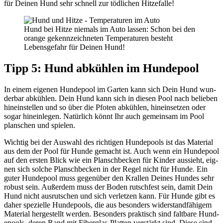
für Dei­nen Hund sehr schnell zur töd­li­chen Hit­ze­fal­le!
Hund bei Hit­ze nie­mals im Auto las­sen: Schon bei den
oran­ge gekenn­zeich­ne­ten Tem­pe­ra­tu­ren besteht
Lebens­ge­fahr für Dei­nen Hund!
Tipp 5: Hund abküh­len im Hun­d­e­pool
In einem eige­nen Hun­d­e­pool im Gar­ten kann sich Dein Hund wun­
der­bar abküh­len. Dein Hund kann sich in die­sen Pool nach belie­ben
hin­ein­stel­len und so über die Pfo­ten abküh­len, hin­ein­set­zen oder
sogar hin­ein­le­gen. Natür­lich könnt Ihr auch gemein­sam im Pool
plan­schen und spie­len.
Wich­tig bei der Aus­wahl des rich­ti­gen Hun­d­e­pools ist das Mate­ri­al
aus dem der Pool für Hun­de gemacht ist. Auch wenn ein Hun­d­e­pool
auf den ers­ten Blick wie ein Plansch­be­cken für Kin­der aus­sieht, eig­
nen sich sol­che Plansch­be­cken in der Regel nicht für Hun­de. Ein
guter Hun­d­e­pool muss gegen­über den Kral­len Dei­nes Hun­des sehr
robust sein. Außer­dem muss der Boden rutsch­fest sein, damit Dein
Hund nicht aus­rut­schen und sich ver­let­zen kann. Für Hun­de gibt es
daher spe­zi­el­le Hun­d­e­pools, die aus beson­ders wider­stand­fä­hi­gem
Mate­ri­al her­ge­stellt wer­den. Beson­ders prak­tisch sind falt­ba­re Hun­d­
e­pools, deren Rand mit Fiber­glas-Plat­ten ver­stärkt sind. Die­se sind