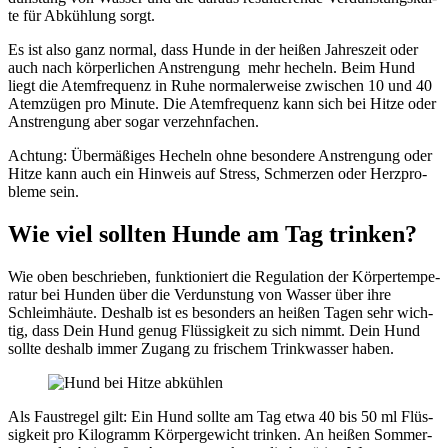
te für Abküh­lung sorgt.
Es ist also ganz nor­mal, dass Hun­de in der hei­ßen Jah­res­zeit oder
auch nach kör­per­li­chen Anstren­gung mehr hecheln. Beim Hund
liegt die Atem­fre­quenz in Ruhe nor­ma­ler­wei­se zwi­schen 10 und 40
Atem­zü­gen pro Minu­te. Die Atem­fre­quenz kann sich bei Hit­ze oder
Anstren­gung aber sogar ver­zehn­fa­chen.
Ach­tung: Über­mä­ßi­ges Hecheln ohne beson­de­re Anstren­gung oder
Hit­ze kann auch ein Hin­weis auf Stress, Schmer­zen oder Herz­pro­
ble­me sein.
Wie viel soll­ten Hun­de am Tag trin­ken?
Wie oben beschrie­ben, funk­tio­niert die Regu­la­ti­on der Kör­per­tem­pe­
ra­tur bei Hun­den über die Ver­duns­tung von Was­ser über ihre
Schleim­häu­te. Des­halb ist es beson­ders an hei­ßen Tagen sehr wich­
tig, dass Dein Hund genug Flüs­sig­keit zu sich nimmt. Dein Hund
soll­te des­halb immer Zugang zu fri­schem Trink­was­ser haben.
Als Faust­re­gel gilt: Ein Hund soll­te am Tag etwa 40 bis 50 ml Flüs­
sig­keit pro Kilo­gramm Kör­per­ge­wicht trin­ken. An hei­ßen Som­mer­