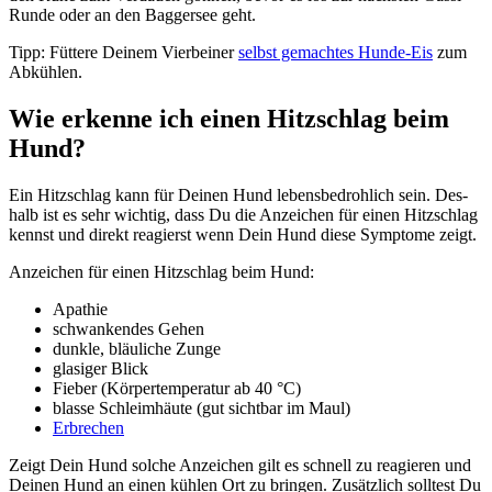
Run­de oder an den Bag­ger­see geht.
Tipp: Füt­te­re Dei­nem Vier­bei­ner
selbst gemach­tes Hun­de-Eis
zum
Abküh­len.
Wie erken­ne ich einen Hitz­schlag beim
Hund?
Ein Hitz­schlag kann für Dei­nen Hund lebens­be­droh­lich sein. Des­
halb ist es sehr wich­tig, dass Du die Anzei­chen für einen Hitz­schlag
kennst und direkt reagierst wenn Dein Hund die­se Sym­pto­me zeigt.
Anzei­chen für einen Hitz­schlag beim Hund:
Apa­thie
schwan­ken­des Gehen
dunk­le, bläu­li­che Zun­ge
gla­si­ger Blick
Fie­ber (Kör­per­tem­pe­ra­tur ab 40 °C)
blas­se Schleim­häu­te (gut sicht­bar im Maul)
Erbre­chen
Zeigt Dein Hund sol­che Anzei­chen gilt es schnell zu reagie­ren und
Dei­nen Hund an einen küh­len Ort zu brin­gen. Zusätz­lich soll­test Du