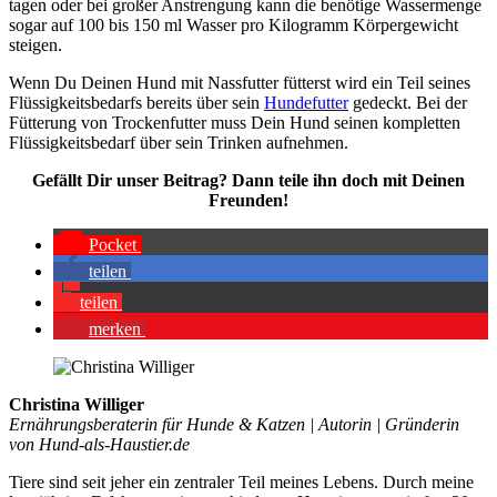
ta­gen oder bei gro­ßer Anstren­gung kann die benö­ti­ge Was­ser­men­ge
sogar auf 100 bis 150 ml Was­ser pro Kilo­gramm Kör­per­ge­wicht
stei­gen.
Wenn Du Dei­nen Hund mit Nass­fut­ter füt­terst wird ein Teil sei­nes
Flüs­sig­keits­be­darfs bereits über sein
Hun­de­fut­ter
gedeckt. Bei der
Füt­te­rung von Tro­cken­fut­ter muss Dein Hund sei­nen kom­plet­ten
Flüs­sig­keits­be­darf über sein Trin­ken auf­neh­men.
Gefällt Dir unser Bei­trag? Dann tei­le ihn doch mit Dei­nen
Freun­den!
Pocket
tei­len
tei­len
mer­ken
Christina Williger
Ernährungsberaterin für Hunde & Katzen | Autorin | Gründerin
von Hund-als-Haustier.de
Tiere sind seit jeher ein zentraler Teil meines Lebens. Durch meine