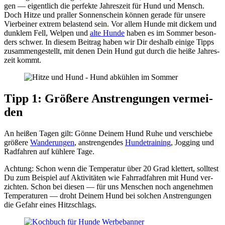
gen — eigent­lich die per­fek­te Jah­res­zeit für Hund und Mensch.
Doch Hit­ze und pral­ler Son­nen­schein kön­nen gera­de für unse­re
Vier­bei­ner extrem belas­tend sein. Vor allem Hun­de mit dickem und
dunk­lem Fell, Wel­pen und
alte Hun­de
haben es im Som­mer beson­
ders schwer. In die­sem Bei­trag haben wir Dir des­halb eini­ge Tipps
zusam­men­ge­stellt, mit denen Dein Hund gut durch die hei­ße Jah­res­
zeit kommt.
Tipp 1: Grö­ße­re Anstren­gun­gen ver­mei­
den
An hei­ßen Tagen gilt: Gön­ne Dei­nem Hund Ruhe und ver­schie­be
grö­ße­re
Wan­de­run­gen
, anstren­gen­des
Hun­de­trai­ning
, Jog­ging und
Rad­fah­ren auf küh­le­re Tage.
Ach­tung: Schon wenn die Tem­pe­ra­tur über 20 Grad klet­tert, soll­test
Du zum Bei­spiel auf Akti­vi­tä­ten wie Fahr­rad­fah­ren mit Hund ver­
zich­ten. Schon bei die­sen — für uns Men­schen noch ange­neh­men
Tem­pe­ra­tu­ren — droht Dei­nem Hund bei sol­chen Anstren­gun­gen
die Gefahr eines Hitz­schlags.