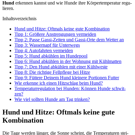
Hund
erken­nen kannst und wie Hun­de ihre Kör­per­tem­pe­ra­tur regu­
lie­ren.
Inhalts­ver­zeich­nis
Hund und Hit­ze: Oft­mals kei­ne gute Kom­bi­na­ti­on
Tipp 1: Grö­ße­re Anstren­gun­gen ver­mei­den
Tipp 2: Pas­se Gas­si-Zei­ten und Gas­si-Orte dem Wet­ter an
Tipp 3: Was­ser­napf für Unter­wegs
Tipp 4: Auto­fahr­ten ver­mei­den
Tipp 5: Hund abküh­len im Hun­d­e­pool
Tipp 6: Hund abküh­len in der Woh­nung mit Kühl­mat­ten
Tipp 7: Den Hund abküh­len mit einer Kühl­wes­te
Tipp 8: Die rich­ti­ge Fell­pfle­ge bei Hit­ze
Tipp 9: Füt­te­re Dei­nem Hund klei­ne­re Por­tio­nen Fut­ter
Wie erken­ne ich einen Hitz­schlag beim Hund?
Tem­pe­ra­tur­re­gu­la­ti­on bei Hun­den: Kön­nen Hun­de schwit­
zen?
Wie viel soll­ten Hun­de am Tag trin­ken?
Hund und Hit­ze: Oft­mals kei­ne gute
Kom­bi­na­ti­on
Die Tage wer­den län­ger, die Son­ne scheint, die Tem­pe­ra­tu­ren stei­