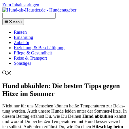
Zum Inhalt springen
Menü
Ras­sen
Ernäh­rung
Zube­hör
Erzie­hung & Beschäf­ti­gung
Pfle­ge & Gesund­heit
Rei­se & Trans­port
Sons­ti­ges
Hund abküh­len: Die bes­ten Tipps gegen
Hit­ze im Som­mer
Nicht nur für uns Men­schen kön­nen hei­ße Tem­pe­ra­tu­ren zur Belas­
tung wer­den. Auch unse­re Hun­de lei­den unter der Som­mer-Hit­ze. In
die­sem Bei­trag erfährst Du, wie Du Dei­nen
Hund abküh­len
kannst
und wor­auf Du bei hei­ßen Tem­pe­ra­tu­ren mit Hund bes­ser ver­zich­
ten soll­test. Außer­dem erfährst Du, wie Du einen
Hitz­schlag beim