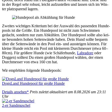
in der Regel sehr robust, leicht auf­zu­stel­len und las­sen sich im Win­
ter platz­spa­rend lagern.
Zwei­tes wich­ti­ges Kri­te­ri­um bei der Aus­wahl des pas­sen­den Hun­d­e­
pools ist die Grö­ße. Ein Hun­d­e­pool ist nicht zum Schwim­men
gedacht, son­dern nur zum Abküh­len. Der Hun­d­e­pool soll­te also kei­
ne beson­ders hohen Sei­ten­wän­de haben. Dein Hund soll­te bequem
über die Sei­ten­wän­de in den Pool ein- und aus­stei­gen kön­nen. Für
klei­ne Hun­de reicht ein Pool mit klei­ne­rem Durch­mes­ser (etwa 60–
80cm). Für grö­ße­re Hun­de (wie Schä­fer­hun­de,
Labra­do­re
oder
Dog­gen) soll­test Du einen gro­ßen Hun­d­e­pool wäh­len, der einen
Durch­mes­ser von etwa 160 cm hat.
Wir emp­feh­len fol­gen­de Hun­d­e­pools:
Dogs­Land Hun­d­e­pool für gro­ße Hun­de
Details anse­hen*
Preis zuletzt aktua­li­siert am 8.08.2026 um 23:11
Uhr
2‑er Sand­mu­schel