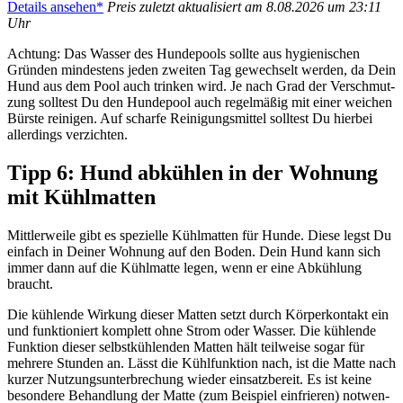
Details anse­hen*
Preis zuletzt aktua­li­siert am 8.08.2026 um 23:11
Uhr
Ach­tung: Das Was­ser des Hun­d­e­pools soll­te aus hygie­ni­schen
Grün­den min­des­tens jeden zwei­ten Tag gewech­selt wer­den, da Dein
Hund aus dem Pool auch trin­ken wird. Je nach Grad der Ver­schmut­
zung soll­test Du den Hun­d­e­pool auch regel­mä­ßig mit einer wei­chen
Bürs­te rei­ni­gen. Auf schar­fe Rei­ni­gungs­mit­tel soll­test Du hier­bei
aller­dings ver­zich­ten.
Tipp 6: Hund abküh­len in der Woh­nung
mit Kühl­mat­ten
Mitt­ler­wei­le gibt es spe­zi­el­le Kühl­mat­ten für Hun­de. Die­se legst Du
ein­fach in Dei­ner Woh­nung auf den Boden. Dein Hund kann sich
immer dann auf die Kühl­mat­te legen, wenn er eine Abküh­lung
braucht.
Die küh­len­de Wir­kung die­ser Mat­ten setzt durch Kör­per­kon­takt ein
und funk­tio­niert kom­plett ohne Strom oder Was­ser. Die küh­len­de
Funk­ti­on die­ser selbst­küh­len­den Mat­ten hält teil­wei­se sogar für
meh­re­re Stun­den an. Lässt die Kühl­funk­ti­on nach, ist die Mat­te nach
kur­zer Nut­zungs­un­ter­bre­chung wie­der ein­satz­be­reit. Es ist kei­ne
beson­de­re Behand­lung der Mat­te (zum Bei­spiel ein­frie­ren) not­wen­