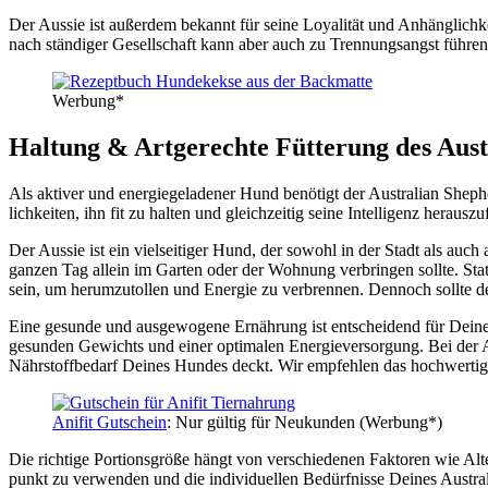
Der Aus­sie ist außer­dem bekannt für sei­ne Loya­li­tät und Anhäng­lich­ke
nach stän­di­ger Gesell­schaft kann aber auch zu Tren­nungs­angst füh­ren, 
Wer­bung*
Hal­tung & Art­ge­rech­te Füt­te­rung des Aus­t
Als akti­ver und ener­gie­ge­la­de­ner Hund benö­tigt der Aus­tra­li­an She
lich­kei­ten, ihn fit zu hal­ten und gleich­zei­tig sei­ne Intel­li­genz her­aus­zu­
Der Aus­sie ist ein viel­sei­ti­ger Hund, der sowohl in der Stadt als au
gan­zen Tag allein im Gar­ten oder der Woh­nung ver­brin­gen soll­te. Statt­
sein, um her­um­zu­tol­len und Ener­gie zu ver­bren­nen. Den­noch soll­te de
Eine gesun­de und aus­ge­wo­ge­ne Ernäh­rung ist ent­schei­dend für Dei­nen 
gesun­den Gewichts und einer opti­ma­len Ener­gie­ver­sor­gung. Bei der Aus­
Nähr­stoff­be­darf Dei­nes Hun­des deckt. Wir emp­feh­len das hoch­wer­ti­
Ani­fit Gut­schein
: Nur gül­tig für Neu­kun­den (Wer­bung*)
Die rich­ti­ge Por­ti­ons­grö­ße hängt von ver­schie­de­nen Fak­to­ren wie Al
punkt zu ver­wen­den und die indi­vi­du­el­len Bedürf­nis­se Dei­nes Aus­tra­l