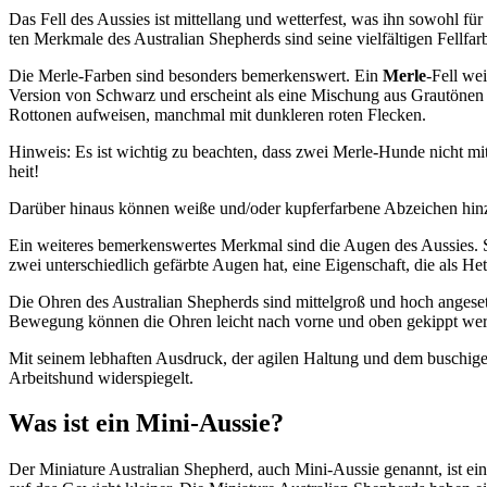
Das Fell des Aus­sies ist mit­tel­lang und wet­ter­fest, was ihn sowohl für 
ten Merk­ma­le des Aus­tra­li­an She­p­herds sind sei­ne viel­fäl­ti­gen Fel
Die Mer­le-Far­ben sind beson­ders bemer­kens­wert. Ein
Mer­le
-Fell wei
Ver­si­on von Schwarz und erscheint als eine Mischung aus Grau­tö­nen v
Rot­to­nen auf­wei­sen, manch­mal mit dunk­le­ren roten Fle­cken.
Hin­weis: Es ist wich­tig zu beach­ten, dass zwei Mer­le-Hun­de nicht mit­e
heit!
Dar­über hin­aus kön­nen wei­ße und/oder kup­fer­far­be­ne Abzei­chen hin
Ein wei­te­res bemer­kens­wer­tes Merk­mal sind die Augen des Aus­sies. Si
zwei unter­schied­lich gefärb­te Augen hat, eine Eigen­schaft, die als Het
Die Ohren des Aus­tra­li­an She­p­herds sind mit­tel­groß und hoch ange­s
Bewe­gung kön­nen die Ohren leicht nach vor­ne und oben gekippt wer
Mit sei­nem leb­haf­ten Aus­druck, der agi­len Hal­tung und dem buschi­gen
Arbeits­hund wider­spie­gelt.
Was ist ein Mini-Aus­sie?
Der Minia­tu­re Aus­tra­li­an She­p­herd, auch Mini-Aus­sie genannt, ist ei