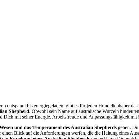
von ent­spannt bis ener­gie­ge­la­den, gibt es für jeden Hun­de­lieb­ha­ber da
li­an She­p­herd
. Obwohl sein Name auf aus­tra­li­sche Wur­zeln hin­deu­ten k
ich mit sei­ner Ener­gie, Arbeits­freu­de und Anpas­sungs­fä­hig­keit mit S
Wesen und das Tem­pe­ra­ment des Aus­tra­li­an She­p­herds
geben. Du 
en Blick auf die Anfor­de­run­gen wer­fen, die die Hal­tung eines Aus­sies 
ei der
Erzie­hung eines Aus­tra­li­an She­p­herds
und erklä­ren Dir, wel­ch