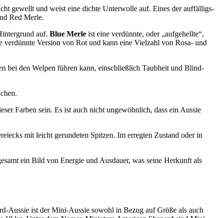
icht gewellt und weist eine dich­te Unter­wol­le auf. Eines der auf­fäl­ligs­
 und Red Mer­le.
in­ter­grund auf.
Blue Mer­le
ist eine ver­dünn­te, oder „auf­ge­hell­te“,
ne ver­dünn­te Ver­si­on von Rot und kann eine Viel­zahl von Rosa- und
­men bei den Wel­pen füh­ren kann, ein­schließ­lich Taub­heit und Blind­
achen.
e­ser Far­ben sein. Es ist auch nicht unge­wöhn­lich, dass ein Aus­sie
ei­ecks mit leicht gerun­de­ten Spit­zen. Im erreg­ten Zustand oder in
­ge­samt ein Bild von Ener­gie und Aus­dau­er, was sei­ne Her­kunft als
an­dard-Aus­sie ist der Mini-Aus­sie sowohl in Bezug auf Grö­ße als auch