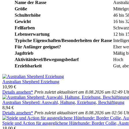
Name der Ras­se
Aus­tra­li
Grö­ße
Mit­tel­gr
Schul­ter­hö­he
46 bis 5
Gewicht
16 bis 3
Fell­far­ben
Schwarz,
Lebens­er­war­tung
12 bis 15
Typi­sche Eigenschaften/Besonderheiten der Ras­se
Intel­li­g
Für Anfän­ger geeig­net?
Eher weni
Jagd­trieb
Mäßig bi
Aktivitätslevel/Bewegungsbedarf
Hoch
Erzieh­bar­keit
Gut, aber
Aus­tra­li­an She­p­herd Erzie­hung
10,99 €
Details anse­hen*
Preis zuletzt aktua­li­siert am 8.08.2026 um 02:49 U
Aus­tra­li­an She­p­herd: Aus­wahl, Hal­tung, Erzie­hung, Beschäf­ti­gung
8,94 €
Details anse­hen*
Preis zuletzt aktua­li­siert am 8.08.2026 um 02:56 U
Spie­le und Action für aus­ge­gli­che­ne Hüte­hun­de: Bor­der Col­lie, Aus­tra­
18,00 €