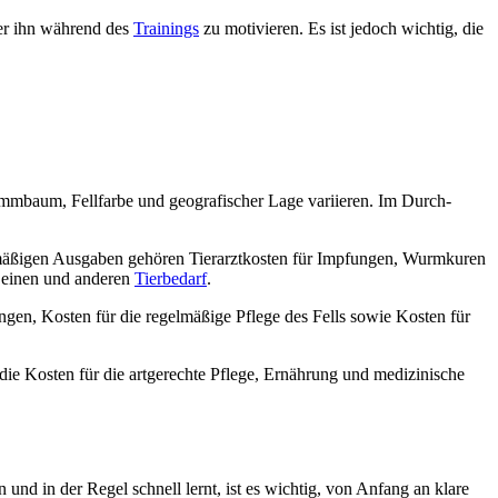
er ihn wäh­rend des
Trai­nings
zu moti­vie­ren. Es ist jedoch wich­tig, die
mm­baum, Fell­far­be und geo­gra­fi­scher Lage vari­ie­ren. Im Durch­
ßi­gen Aus­ga­ben gehö­ren Tier­arzt­kos­ten für Imp­fun­gen, Wurm­ku­ren
Lei­nen und ande­ren
Tier­be­darf
.
­zun­gen, Kos­ten für die regel­mä­ßi­ge Pfle­ge des Fells sowie Kos­ten für
die Kos­ten für die art­ge­rech­te Pfle­ge, Ernäh­rung und medi­zi­ni­sche
len und in der Regel schnell lernt, ist es wich­tig, von Anfang an kla­re