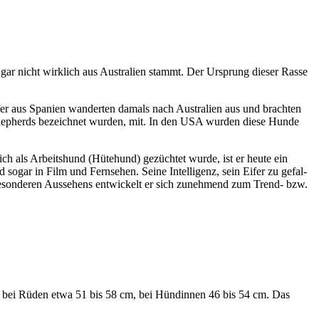
ar nicht wirk­lich aus Aus­tra­li­en stammt. Der Ursprung die­ser Ras­se
r aus Spa­ni­en wan­der­ten damals nach Aus­tra­li­en aus und brach­ten
n She­p­herds bezeich­net wur­den, mit. In den USA wur­den die­se Hun­de
­lich als Arbeits­hund (Hüte­hund) gezüch­tet wur­de, ist er heu­te ein
und sogar in Film und Fern­se­hen. Sei­ne Intel­li­genz, sein Eifer zu gefal­
s beson­de­ren Aus­se­hens ent­wi­ckelt er sich zuneh­mend zum Trend- bzw.
eträgt bei Rüden etwa 51 bis 58 cm, bei Hün­din­nen 46 bis 54 cm. Das