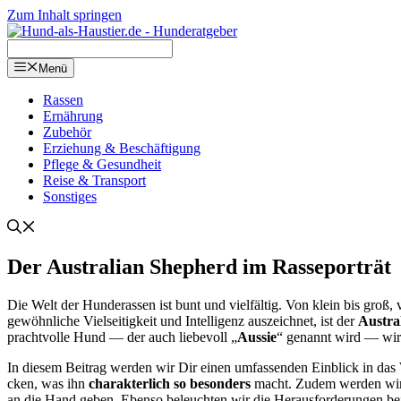
Zum Inhalt springen
Menü
Ras­sen
Ernäh­rung
Zube­hör
Erzie­hung & Beschäf­ti­gung
Pfle­ge & Gesund­heit
Rei­se & Trans­port
Sons­ti­ges
Der Aus­tra­li­an She­p­herd im Ras­se­por­trät
Die Welt der Hun­de­ras­sen ist bunt und viel­fäl­tig. Von klein bis groß, 
ge­wöhn­li­che Viel­sei­tig­keit und Intel­li­genz aus­zeich­net, ist der
Aus­tra­
pracht­vol­le Hund — der auch lie­be­voll „
Aus­sie
“ genannt wird — wird D
In die­sem Bei­trag wer­den wir Dir einen umfas­sen­den Ein­blick in das
cken, was ihn
cha­rak­ter­lich so beson­ders
macht. Zudem wer­den wir ein
an die Hand geben. Eben­so beleuch­ten wir die Her­aus­for­de­run­gen b