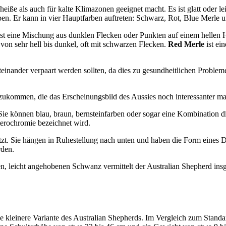
hei­ße als auch für kal­te Kli­ma­zo­nen geeig­net macht. Es ist glatt oder le
l­far­ben. Er kann in vier Haupt­far­ben auf­tre­ten: Schwarz, Rot, Blue Mer­le
st eine Mischung aus dunk­len Fle­cken oder Punk­ten auf einem hel­len H
on sehr hell bis dun­kel, oft mit schwar­zen Fle­cken.
Red Mer­le
ist ei
in­an­der ver­paart wer­den soll­ten, da dies zu gesund­heit­li­chen Pro­ble
­zu­kom­men, die das Erschei­nungs­bild des Aus­sies noch inter­es­san­ter m
e kön­nen blau, braun, bern­stein­far­ben oder sogar eine Kom­bi­na­ti­on di
e­ro­chro­mie bezeich­net wird.
etzt. Sie hän­gen in Ruhe­stel­lung nach unten und haben die Form eines Dr
­den.
, leicht ange­ho­be­nen Schwanz ver­mit­telt der Aus­tra­li­an She­p­herd ins
ne klei­ne­re Vari­an­te des Aus­tra­li­an She­p­herds. Im Ver­gleich zum St