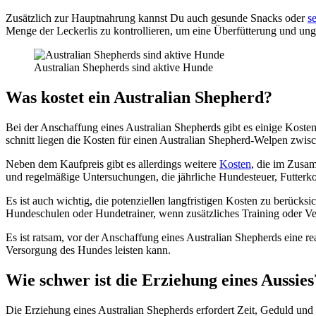
Zusätz­lich zur Haupt­nah­rung kannst Du auch gesun­de Snacks oder
se
Men­ge der Lecker­lis zu kon­trol­lie­ren, um eine Über­füt­te­rung und un
Aus­tra­li­an She­p­herds sind akti­ve Hun­de
Was kos­tet ein Aus­tra­li­an She­p­herd?
Bei der Anschaf­fung eines Aus­tra­li­an She­p­herds gibt es eini­ge Kos­t
schnitt lie­gen die Kos­ten für einen Aus­tra­li­an She­p­herd-Wel­pen zw
Neben dem Kauf­preis gibt es aller­dings wei­te­re
Kos­ten
, die im Zusam­
und regel­mä­ßi­ge Unter­su­chun­gen, die jähr­li­che Hun­de­steu­er, Fut­ter­k
Es ist auch wich­tig, die poten­zi­el­len lang­fris­ti­gen Kos­ten zu berück­s
Hun­de­schu­len oder Hun­de­trai­ner, wenn zusätz­li­ches Trai­ning oder Ver­h
Es ist rat­sam, vor der Anschaf­fung eines Aus­tra­li­an She­p­herds eine rea
Ver­sor­gung des Hun­des leis­ten kann.
Wie schwer ist die Erzie­hung eines Aus­sies
Die Erzie­hung eines Aus­tra­li­an She­p­herds erfor­dert Zeit, Geduld und 