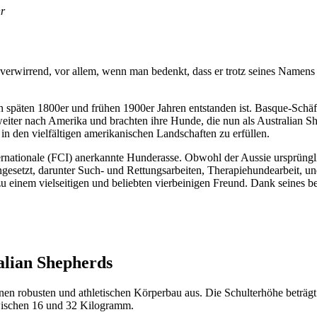
hr
 ver­wir­rend, vor allem, wenn man bedenkt, dass er trotz sei­nes Namens g
pä­ten 1800er und frü­hen 1900er Jah­ren ent­stan­den ist. Bas­que-Schä­fe
r wei­ter nach Ame­ri­ka und brach­ten ihre Hun­de, die nun als Aus­tra­li­a
en viel­fäl­ti­gen ame­ri­ka­ni­schen Land­schaf­ten zu erfül­len.
nter­na­tio­na­le (FCI) aner­kann­te Hun­de­ras­se. Obwohl der Aus­sie ursprüng
e­setzt, dar­un­ter Such- und Ret­tungs­ar­bei­ten, The­ra­pie­hun­de­ar­beit, 
 zu einem viel­sei­ti­gen und belieb­ten vier­bei­ni­gen Freund. Dank sei­ne
­li­an She­p­herds
 einen robus­ten und ath­le­ti­schen Kör­per­bau aus. Die Schul­ter­hö­he b
n zwi­schen 16 und 32 Kilo­gramm.