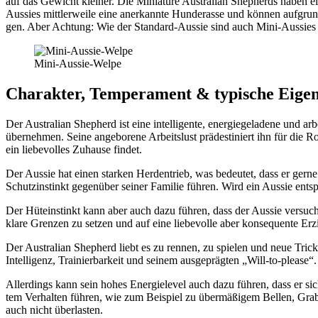
auf das Gewicht klei­ner. Die Minia­tu­re Aus­tra­li­an She­p­herds hab
Aus­sies mitt­ler­wei­le eine aner­kann­te Hun­de­ras­se und kön­nen auf­grun
gen. Aber Ach­tung: Wie der Stan­dard-Aus­sie sind auch Mini-Aus­sies akti­
Mini-Aus­sie-Wel­pe
Cha­rak­ter, Tem­pe­ra­ment & typi­sche Eigen­
Der Aus­tra­li­an She­p­herd ist eine intel­li­gen­te, ener­gie­ge­la­de­ne und arbe
über­neh­men. Sei­ne ange­bo­re­ne Arbeits­lust prä­de­sti­niert ihn für die Ro
ein lie­be­vol­les Zuhau­se fin­det.
Der Aus­sie hat einen star­ken Her­den­trieb, was bedeu­tet, dass er ger­
Schutz­in­stinkt gegen­über sei­ner Fami­lie füh­ren. Wird ein Aus­sie ent­
Der Hüte­in­stinkt kann aber auch dazu füh­ren, dass der Aus­sie ver­such
kla­re Gren­zen zu set­zen und auf eine lie­be­vol­le aber kon­se­quen­te Erz
Der Aus­tra­li­an She­p­herd liebt es zu ren­nen, zu spie­len und neue Tricks
Intel­li­genz, Trai­nier­bar­keit und sei­nem aus­ge­präg­ten „Will-to-plea­se“.
Aller­dings kann sein hohes Ener­gie­le­vel auch dazu füh­ren, dass er sic
tem Ver­hal­ten füh­ren, wie zum Bei­spiel zu über­mä­ßi­gem Bel­len, Gra­
auch nicht über­las­ten.