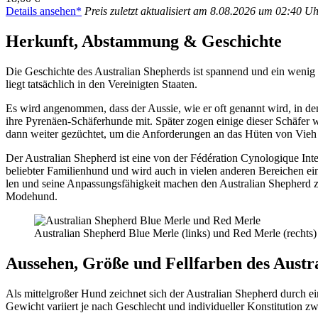
Details anse­hen*
Preis zuletzt aktua­li­siert am 8.08.2026 um 02:40 U
Her­kunft, Abstam­mung & Geschich­te
Die Geschich­te des Aus­tra­li­an She­p­herds ist span­nend und ein wenig
liegt tat­säch­lich in den Ver­ei­nig­ten Staa­ten.
Es wird ange­nom­men, dass der Aus­sie, wie er oft genannt wird, in den s
ihre Pyre­nä­en-Schä­fer­hun­de mit. Spä­ter zogen eini­ge die­ser Schä­fe
dann wei­ter gezüch­tet, um die Anfor­de­run­gen an das Hüten von Vieh in d
Der Aus­tra­li­an She­p­herd ist eine von der Fédé­ra­ti­on Cyno­lo­gi­que I
belieb­ter Fami­li­en­hund und wird auch in vie­len ande­ren Berei­chen ein­g
len und sei­ne Anpas­sungs­fä­hig­keit machen den Aus­tra­li­an She­p­herd
Mode­hund.
Aus­tra­li­an She­p­herd Blue Mer­le (links) und Red Mer­le (rechts)
Aus­se­hen, Grö­ße und Fell­far­ben des Aus­tra
Als mit­tel­gro­ßer Hund zeich­net sich der Aus­tra­li­an She­p­herd durch
Gewicht vari­iert je nach Geschlecht und indi­vi­du­el­ler Kon­sti­tu­ti­o