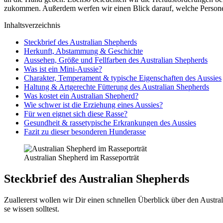
zukom­men. Außer­dem wer­fen wir einen Blick dar­auf, wel­che Per­so­nen­
Inhalts­ver­zeich­nis
Steck­brief des Aus­tra­li­an She­p­herds
Her­kunft, Abstam­mung & Geschich­te
Aus­se­hen, Grö­ße und Fell­far­ben des Aus­tra­li­an She­p­herds
Was ist ein Mini-Aus­sie?
Cha­rak­ter, Tem­pe­ra­ment & typi­sche Eigen­schaf­ten des Aus­sies
Hal­tung & Art­ge­rech­te Füt­te­rung des Aus­tra­li­an She­p­herds
Was kos­tet ein Aus­tra­li­an She­p­herd?
Wie schwer ist die Erzie­hung eines Aus­sies?
Für wen eig­net sich die­se Ras­se?
Gesund­heit & ras­se­ty­pi­sche Erkran­kun­gen des Aus­sies
Fazit zu die­ser beson­de­ren Hun­de­ras­se
Aus­tra­li­an She­p­herd im Ras­se­por­trät
Steck­brief des Aus­tra­li­an She­p­herds
Zual­ler­erst wol­len wir Dir einen schnel­len Über­blick über den Aus­tra­l
se wis­sen soll­test.