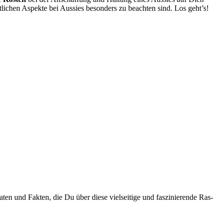
li­chen Aspek­te bei Aus­sies beson­ders zu beach­ten sind. Los geht’s!
en und Fak­ten, die Du über die­se viel­sei­ti­ge und fas­zi­nie­ren­de Ras­