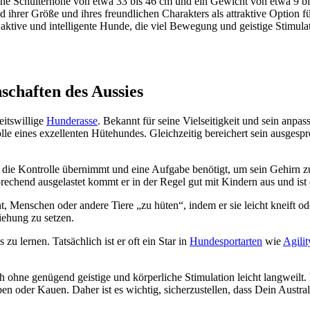
en eine Schul­ter­hö­he von etwa 33 bis 46 cm und ein Gewicht von etwa 9
d ihrer Grö­ße und ihres freund­li­chen Cha­rak­ters als attrak­ti­ve Opti­on 
ve und intel­li­gen­te Hun­de, die viel Bewe­gung und geis­ti­ge Sti­mu­la­ti
schaf­ten des Aus­sies
its­wil­li­ge
Hun­de­ras­se
. Bekannt für sei­ne Viel­sei­tig­keit und sein anpas
l­le eines exzel­len­ten Hüte­hun­des. Gleich­zei­tig berei­chert sein aus­ge­spr
ne die Kon­trol­le über­nimmt und eine Auf­ga­be benö­tigt, um sein Gehirn 
spre­chend aus­ge­las­tet kommt er in der Regel gut mit Kin­dern aus und ist e
t, Men­schen oder ande­re Tie­re „zu hüten“, indem er sie leicht kneift ode
ie­hung zu set­zen.
 zu ler­nen. Tat­säch­lich ist er oft ein Star in
Hun­de­sport­ar­ten
wie
Agi­li­t
h ohne genü­gend geis­ti­ge und kör­per­li­che Sti­mu­la­ti­on leicht lang­
ben oder Kau­en. Daher ist es wich­tig, sicher­zu­stel­len, dass Dein Aus­tra