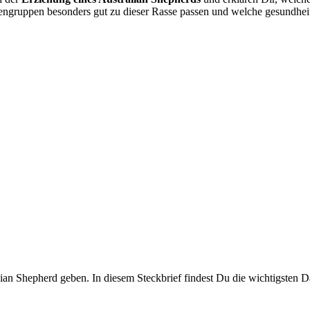
grup­pen beson­ders gut zu die­ser Ras­se pas­sen und wel­che gesund­heit­
i­an She­p­herd geben. In die­sem Steck­brief fin­dest Du die wich­tigs­ten Dat