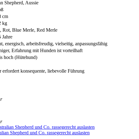
­an She­p­herd, Aus­sie
oß
8 cm
2 kg
 Rot, Blue Mer­le, Red Mer­le
 Jah­re
ent, ener­gisch, arbeits­freu­dig, viel­sei­tig, anpas­sungs­fä­hig
­ger, Erfah­rung mit Hun­den ist vor­teil­haft
s hoch (Hüte­hund)
 erfor­dert kon­se­quen­te, lie­be­vol­le Füh­rung
hr
hr
li­an She­p­herd und Co. ras­se­ge­recht aus­las­ten