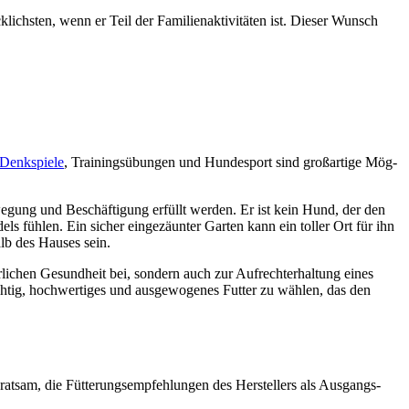
hs­ten, wenn er Teil der Fami­li­en­ak­ti­vi­tä­ten ist. Die­ser Wunsch
Denk­spie­le
, Trai­nings­übun­gen und Hun­de­sport sind groß­ar­ti­ge Mög­
we­gung und Beschäf­ti­gung erfüllt wer­den. Er ist kein Hund, der den
ls füh­len. Ein sicher ein­ge­zäun­ter Gar­ten kann ein tol­ler Ort für ihn
halb des Hau­ses sein.
er­li­chen Gesund­heit bei, son­dern auch zur Auf­recht­erhal­tung eines
h­tig, hoch­wer­ti­ges und aus­ge­wo­ge­nes Fut­ter zu wäh­len, das den
rat­sam, die Füt­te­rungs­emp­feh­lun­gen des Her­stel­lers als Aus­gangs­