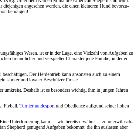
 bis 18 kg. Unter dem Namen Minia­tu­re Ame­ri­can She­perd sind Mini-
für die­je­ni­gen ange­se­hen wer­den, die einen klei­ne­ren Hund bevor­zu­
­on benö­ti­gen!
­sungs­fä­hi­ges Wesen, ist er in der Lage, eine Viel­zahl von Auf­ga­ben zu
o­chen freund­li­cher und ver­spiel­ter Cha­rak­ter jede Fami­lie, in der er
zu beschäf­ti­gen. Der Her­den­trieb kann ansons­ten auch zu einem
in star­ker und loya­ler Beschüt­zer für sie.
r umkreist. Des­halb ist es beson­ders wich­tig, ihm in jun­gen Jah­ren
y
, Fly­ball,
Tur­nier­hun­de­sport
und Obe­dience auf­grund sei­ner hohen
weilt. Eine Unter­for­de­rung kann — wie bereits erwähnt — zu uner­wünsch­
­li­an She­p­herd genü­gend Auf­ga­ben bekommt, die ihn aus­las­ten aber