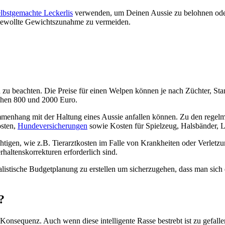
lbst­ge­mach­te Lecker­lis
ver­wen­den, um Dei­nen Aus­sie zu beloh­nen od
ge­woll­te Gewichts­zu­nah­me zu ver­mei­den.
en zu beach­ten. Die Prei­se für einen Wel­pen kön­nen je nach Züch­ter, Sta
i­schen 800 und 2000 Euro.
men­hang mit der Hal­tung eines Aus­sie anfal­len kön­nen. Zu den regel­mä­
os­ten,
Hun­de­ver­si­che­run­gen
sowie Kos­ten für Spiel­zeug, Hals­bän­der, 
ich­ti­gen, wie z.B. Tier­arzt­kos­ten im Fal­le von Krank­hei­ten oder Ver­let
al­tens­kor­rek­tu­ren erfor­der­lich sind.
­lis­ti­sche Bud­get­pla­nung zu erstel­len um sicher­zu­ge­hen, dass man sich 
?
Kon­se­quenz. Auch wenn die­se intel­li­gen­te Ras­se bestrebt ist zu gefal­