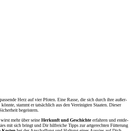
s pas­sen­de Herz auf vier Pfo­ten. Eine Ras­se, die sich durch ihre außer­
önn­te, stammt er tat­säch­lich aus den Ver­ei­nig­ten Staa­ten. Die­ser
icher­heit begeis­tern.
wirst mehr über sei­ne
Her­kunft und Geschich­te
erfah­ren und ent­de­
mit sich bringt und Dir hilf­rei­che Tipps zur art­ge­rech­ten Füt­te­rung
e
Kos­ten
bei der Anschaf­fung und Hal­tung eines Aus­sies auf Dich