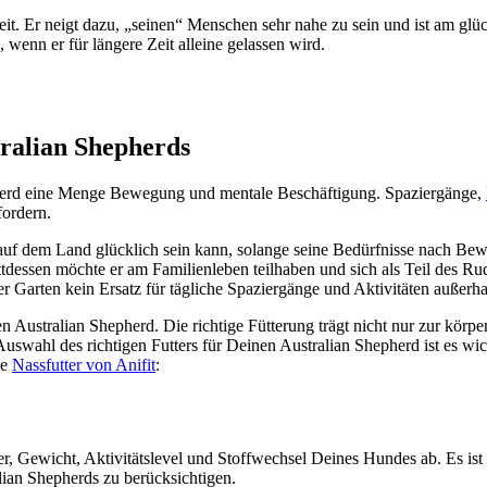
it. Er neigt dazu, „sei­nen“ Men­schen sehr nahe zu sein und ist am glück­lic
wenn er für län­ge­re Zeit allei­ne gelas­sen wird.
ra­li­an She­p­herds
­p­herd eine Men­ge Bewe­gung und men­ta­le Beschäf­ti­gung. Spa­zier­gän­ge,
for­dern.
ch auf dem Land glück­lich sein kann, solan­ge sei­ne Bedürf­nis­se nach Be
des­sen möch­te er am Fami­li­en­le­ben teil­ha­ben und sich als Teil des Rude
r Gar­ten kein Ersatz für täg­li­che Spa­zier­gän­ge und Akti­vi­tä­ten außer­
Aus­tra­li­an She­p­herd. Die rich­ti­ge Füt­te­rung trägt nicht nur zur kör­p
wahl des rich­ti­gen Fut­ters für Dei­nen Aus­tra­li­an She­p­herd ist es wic
ge
Nass­fut­ter von Ani­fit
:
ter, Gewicht, Akti­vi­täts­le­vel und Stoff­wech­sel Dei­nes Hun­des ab. Es ist 
i­an She­p­herds zu berück­sich­ti­gen.