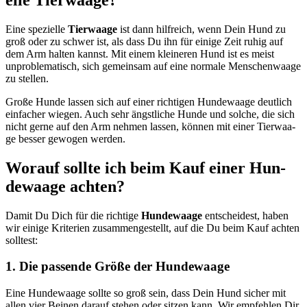
Eine spe­zi­el­le
Tier­waa­ge
ist dann hilf­reich, wenn Dein Hund zu
groß oder zu schwer ist, als dass Du ihn für eini­ge Zeit ruhig auf
dem Arm hal­ten kannst. Mit einem klei­ne­ren Hund ist es meist
unpro­ble­ma­tisch, sich gemein­sam auf eine nor­ma­le Men­schen­waa­ge
zu stel­len.
Gro­ße Hun­de las­sen sich auf einer rich­ti­gen Hun­de­waa­ge deut­lich
ein­fa­cher wie­gen. Auch sehr ängst­li­che Hun­de und sol­che, die sich
nicht ger­ne auf den Arm neh­men las­sen, kön­nen mit einer Tier­waa­
ge bes­ser gewo­gen wer­den.
Wor­auf soll­te ich beim Kauf einer Hun­
de­waa­ge ach­ten?
Damit Du Dich für die rich­ti­ge
Hun­de­waa­ge
ent­schei­dest, haben
wir eini­ge Kri­te­ri­en zusam­men­ge­stellt, auf die Du beim Kauf ach­ten
soll­test:
1. Die pas­sen­de Grö­ße der Hun­de­waa­ge
Eine Hun­de­waa­ge soll­te so groß sein, dass Dein Hund sicher mit
allen vier Bei­nen dar­auf ste­hen oder sit­zen kann. Wir emp­feh­len Dir,