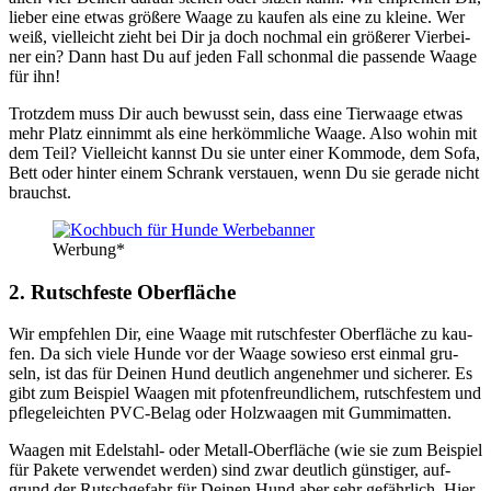
lie­ber eine etwas grö­ße­re Waa­ge zu kau­fen als eine zu klei­ne. Wer
weiß, viel­leicht zieht bei Dir ja doch noch­mal ein grö­ße­rer Vier­bei­
ner ein? Dann hast Du auf jeden Fall schon­mal die pas­sen­de Waa­ge
für ihn!
Trotz­dem muss Dir auch bewusst sein, dass eine Tier­waa­ge etwas
mehr Platz ein­nimmt als eine her­kömm­li­che Waa­ge. Also wohin mit
dem Teil? Viel­leicht kannst Du sie unter einer Kom­mo­de, dem Sofa,
Bett oder hin­ter einem Schrank ver­stau­en, wenn Du sie gera­de nicht
brauchst.
Wer­bung*
2. Rutsch­fes­te Ober­flä­che
Wir emp­feh­len Dir, eine Waa­ge mit rutsch­fes­ter Ober­flä­che zu kau­
fen. Da sich vie­le Hun­de vor der Waa­ge sowie­so erst ein­mal gru­
seln, ist das für Dei­nen Hund deut­lich ange­neh­mer und siche­rer. Es
gibt zum Bei­spiel Waa­gen mit pfo­ten­freund­li­chem, rutsch­fes­tem und
pfle­ge­leich­ten PVC-Belag oder Holz­waa­gen mit Gum­mi­mat­ten.
Waa­gen mit Edel­stahl- oder Metall-Ober­flä­che (wie sie zum Bei­spiel
für Pake­te ver­wen­det wer­den) sind zwar deut­lich güns­ti­ger, auf­
grund der Rutsch­ge­fahr für Dei­nen Hund aber sehr gefähr­lich. Hier