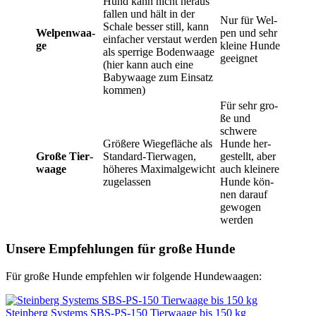
Hund kann nicht her­aus
fal­len und hält in der
Nur für Wel­
Scha­le bes­ser still, kann
Wel­pen­waa­
pen und sehr
ein­fa­cher ver­staut wer­den
ge
klei­ne Hun­de
als sper­ri­ge Boden­waa­ge
geeig­net
(hier kann auch eine
Baby­waa­ge zum Ein­satz
kom­men)
Für sehr gro­
ße und
schwe­re
Grö­ße­re Wie­ge­flä­che als
Hun­de her­
Gro­ße Tier­
Stan­dard-Tier­wa­gen,
ge­stellt, aber
waa­ge
höhe­res Maxi­mal­ge­wicht
auch klei­ne­re
zuge­las­sen
Hun­de kön­
nen dar­auf
gewo­gen
wer­den
Unse­re Emp­feh­lun­gen für gro­ße Hun­de
Für gro­ße Hun­de emp­feh­len wir fol­gen­de Hun­de­waa­gen:
Stein­berg Sys­tems SBS-PS-150 Tier­waa­ge bis 150 kg