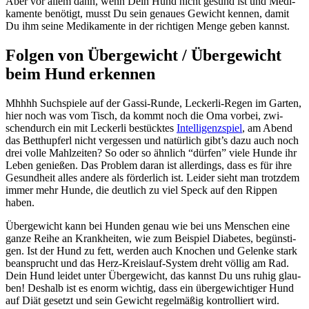
Aber vor allem dann, wenn Dein Hund nicht gesund ist und Medi­
ka­men­te benö­tigt, musst Du sein genau­es Gewicht ken­nen, damit
Du ihm sei­ne Medi­ka­men­te in der rich­ti­gen Men­ge geben kannst.
Fol­gen von Über­ge­wicht / Über­ge­wicht
beim Hund erken­nen
Mhhhh Such­spie­le auf der Gas­si-Run­de, Lecker­li-Regen im Gar­ten,
hier noch was vom Tisch, da kommt noch die Oma vor­bei, zwi­
schen­durch ein mit Lecker­li bestück­tes
Intel­li­genz­spiel
, am Abend
das Bett­hup­ferl nicht ver­ges­sen und natür­lich gibt’s dazu auch noch
drei vol­le Mahl­zei­ten? So oder so ähn­lich “dür­fen” vie­le Hun­de ihr
Leben genie­ßen. Das Pro­blem dar­an ist aller­dings, dass es für ihre
Gesund­heit alles ande­re als för­der­lich ist. Lei­der sieht man trotz­dem
immer mehr Hun­de, die deut­lich zu viel Speck auf den Rip­pen
haben.
Über­ge­wicht kann bei Hun­den genau wie bei uns Men­schen eine
gan­ze Rei­he an Krank­hei­ten, wie zum Bei­spiel Dia­be­tes, begüns­ti­
gen. Ist der Hund zu fett, wer­den auch Kno­chen und Gelen­ke stark
bean­sprucht und das Herz-Kreis­lauf-Sys­tem dreht völ­lig am Rad.
Dein Hund lei­det unter Über­ge­wicht, das kannst Du uns ruhig glau­
ben! Des­halb ist es enorm wich­tig, dass ein über­ge­wich­ti­ger Hund
auf Diät gesetzt und sein Gewicht regel­mä­ßig kon­trol­liert wird.