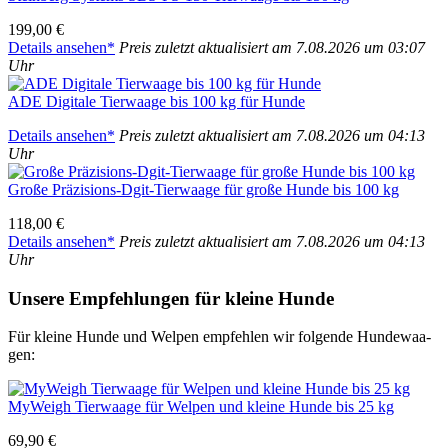
199,00 €
Details anse­hen*
Preis zuletzt aktua­li­siert am 7.08.2026 um 03:07
Uhr
ADE Digi­ta­le Tier­waa­ge bis 100 kg für Hun­de
Details anse­hen*
Preis zuletzt aktua­li­siert am 7.08.2026 um 04:13
Uhr
Gro­ße Prä­zi­si­ons-Dgit-Tier­waa­ge für gro­ße Hun­de bis 100 kg
118,00 €
Details anse­hen*
Preis zuletzt aktua­li­siert am 7.08.2026 um 04:13
Uhr
Unse­re Emp­feh­lun­gen für klei­ne Hun­de
Für klei­ne Hun­de und Wel­pen emp­feh­len wir fol­gen­de Hun­de­waa­
gen:
MyWeigh Tier­waa­ge für Wel­pen und klei­ne Hun­de bis 25 kg
69,90 €