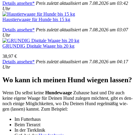
Details anse­hen*
Preis zuletzt aktua­li­siert am 7.08.2026 um 03:42
Uhr
Haus­tier­waa­ge für Hun­de bis 15 kg
Details anse­hen*
Preis zuletzt aktua­li­siert am 7.08.2026 um 03:07
Uhr
GRUNDIG Digi­ta­le Waa­ge bis 20 kg
38,97 €
Details anse­hen*
Preis zuletzt aktua­li­siert am 7.08.2026 um 04:17
Uhr
Wo kann ich mei­nen Hund wie­gen las­sen?
Wenn Du selbst kei­ne
Hun­de­waa­ge
Zuhau­se hast und Dir auch
kei­ne eige­ne Waa­ge für Dei­nen Hund zule­gen möch­test, gibt es den­
noch eini­ge Mög­lich­kei­ten, wo Du Dei­nen Hund regel­mä­ßig wie­
gen (las­sen) kannst. Zum Bei­spiel:
Im Fut­ter­haus
Beim Tier­arzt
In der Tier­kli­nik