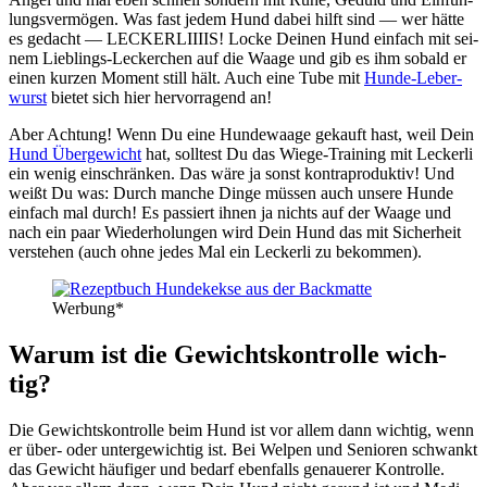
lungs­ver­mö­gen. Was fast jedem Hund dabei hilft sind — wer hät­te
es gedacht — LECKERLIIIIS! Locke Dei­nen Hund ein­fach mit sei­
nem Lieb­lings-Lecker­chen auf die Waa­ge und gib es ihm sobald er
einen kur­zen Moment still hält. Auch eine Tube mit
Hun­de-Leber­
wurst
bie­tet sich hier her­vor­ra­gend an!
Aber Ach­tung! Wenn Du eine Hun­de­waa­ge gekauft hast, weil Dein
Hund Über­ge­wicht
hat, soll­test Du das Wie­ge-Trai­ning mit Lecker­li
ein wenig ein­schrän­ken. Das wäre ja sonst kon­tra­pro­duk­tiv! Und
weißt Du was: Durch man­che Din­ge müs­sen auch unse­re Hun­de
ein­fach mal durch! Es pas­siert ihnen ja nichts auf der Waa­ge und
nach ein paar Wie­der­ho­lun­gen wird Dein Hund das mit Sicher­heit
ver­ste­hen (auch ohne jedes Mal ein Lecker­li zu bekom­men).
Wer­bung*
War­um ist die Gewichts­kon­trol­le wich­
tig?
Die Gewichts­kon­trol­le beim Hund ist vor allem dann wich­tig, wenn
er über- oder unter­ge­wich­tig ist. Bei Wel­pen und Senio­ren schwankt
das Gewicht häu­fi­ger und bedarf eben­falls genaue­rer Kon­trol­le.