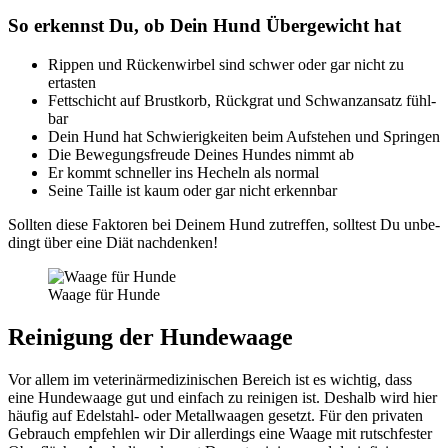
So erkennst Du, ob Dein Hund Über­ge­wicht hat
Rip­pen und Rücken­wir­bel sind schwer oder gar nicht zu
ertas­ten
Fett­schicht auf Brust­korb, Rück­grat und Schwanz­an­satz fühl­
bar
Dein Hund hat Schwie­rig­kei­ten beim Auf­ste­hen und Sprin­gen
Die Bewe­gungs­freu­de Dei­nes Hun­des nimmt ab
Er kommt schnel­ler ins Hecheln als nor­mal
Sei­ne Tail­le ist kaum oder gar nicht erkenn­bar
Soll­ten die­se Fak­to­ren bei Dei­nem Hund zutref­fen, soll­test Du unbe­
dingt über eine Diät nach­den­ken!
Waa­ge für Hun­de
Rei­ni­gung der Hun­de­waa­ge
Vor allem im vete­ri­när­me­di­zi­ni­schen Bereich ist es wich­tig, dass
eine Hun­de­waa­ge gut und ein­fach zu rei­ni­gen ist. Des­halb wird hier
häu­fig auf Edel­stahl- oder Metall­waa­gen gesetzt. Für den pri­va­ten
Gebrauch emp­feh­len wir Dir aller­dings eine Waa­ge mit rutsch­fes­ter