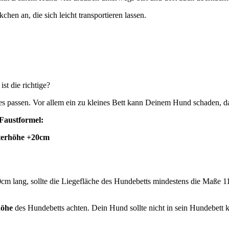
chen an, die sich leicht trans­por­tie­ren las­sen.
t die rich­ti­ge?
 pas­sen. Vor allem ein zu klei­nes Bett kann Dei­nem Hund scha­den, da er
 Faust­for­mel:
­ter­hö­he +20cm
m lang, soll­te die Lie­ge­flä­che des Hun­de­betts min­des­tens die Maße 1
hö­he
des Hun­de­betts ach­ten. Dein Hund soll­te nicht in sein Hun­de­bett kle