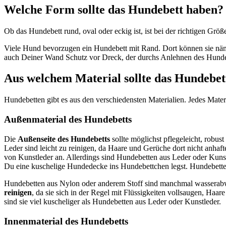
Wel­che Form soll­te das Hun­de­bett haben?
Ob das Hun­de­bett rund, oval oder eckig ist, ist bei der rich­ti­gen Grö­ß
Vie­le Hund bevor­zu­gen ein Hun­de­bett mit Rand. Dort kön­nen sie näm
auch Dei­ner Wand Schutz vor Dreck, der durchs Anleh­nen des Hun­des
Aus wel­chem Mate­ri­al soll­te das Hun­de­b
Hun­de­bet­ten gibt es aus den ver­schie­dens­ten Mate­ria­li­en. Jedes Mate­ri
Außen­ma­te­ri­al des Hun­de­betts
Die
Außen­sei­te des Hun­de­betts
soll­te mög­lichst pfle­ge­leicht, robu
Leder sind leicht zu rei­ni­gen, da Haa­re und Gerü­che dort nicht anhaf­ten. 
von Kunst­le­der an. Aller­dings sind Hun­de­bet­ten aus Leder oder Kunst
Du eine kusche­li­ge Hun­de­de­cke ins Hun­de­bett­chen legst. Hun­de­bet­te
Hun­de­bet­ten aus Nylon oder ande­rem Stoff sind manch­mal was­ser­ab­wei
rei­ni­gen
, da sie sich in der Regel mit Flüs­sig­kei­ten voll­sau­gen, Haa
sind sie viel kusche­li­ger als Hun­de­bet­ten aus Leder oder Kunst­le­der.
Innen­ma­te­ri­al des Hun­de­betts