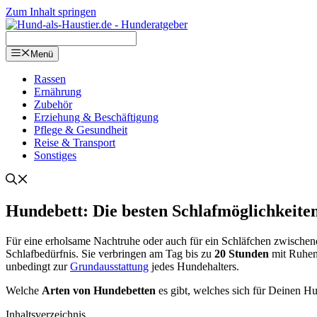
Zum Inhalt springen
Menü
Ras­sen
Ernäh­rung
Zube­hör
Erzie­hung & Beschäf­ti­gung
Pfle­ge & Gesund­heit
Rei­se & Trans­port
Sons­ti­ges
Hun­de­bett: Die bes­ten Schlaf­mög­lich­kei­
Für eine erhol­sa­me Nacht­ru­he oder auch für ein Schläf­chen zwi­schen
Schlaf­be­dürf­nis. Sie ver­brin­gen am Tag bis zu
20 Stun­den
mit Ruhen u
unbe­dingt zur
Grund­aus­stat­tung
jedes Hun­de­hal­ters.
Wel­che
Arten von Hun­de­bet­ten
es gibt, wel­ches sich für Dei­nen H
Inhalts­ver­zeich­nis