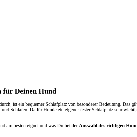
ten für Dei­nen Hund
­durch, ist ein beque­mer Schlaf­platz von beson­de­rer Bedeu­tung. Das gil
nd Schla­fen. Da für Hun­de ein eige­ner fes­ter Schlaf­platz sehr wich­tig
und am bes­ten eig­net und was Du bei der
Aus­wahl des rich­ti­gen Hun­d