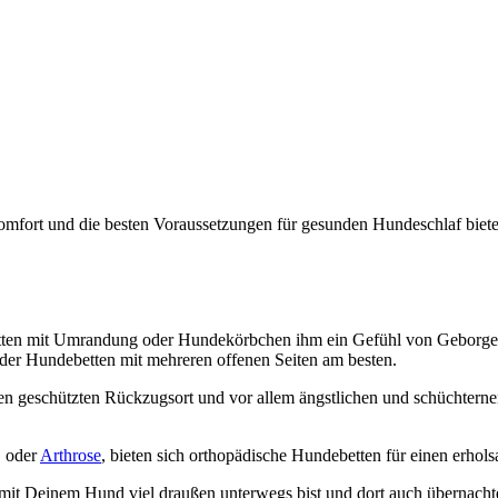
fort und die bes­ten Vor­aus­set­zun­gen für gesun­den Hun­de­schlaf bie­te
­ten mit Umran­dung oder Hun­de­körb­chen ihm ein Gefühl von Gebor­gen­
er Hun­de­bet­ten mit meh­re­ren offe­nen Sei­ten am bes­ten.
 geschütz­ten Rück­zugs­ort und vor allem ängst­li­chen und schüch­ter­nen
D oder
Arthro­se
, bie­ten sich ortho­pä­di­sche Hun­de­bet­ten für einen erhol
u mit Dei­nem Hund viel drau­ßen unter­wegs bist und dort auch über­nach­t