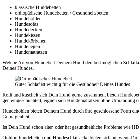
klas­si­sche Hun­de­bet­ten
ortho­pä­di­sche Hun­de­bet­ten / Gesund­heits­bet­ten
Hun­de­höh­len
Hun­de­so­fas
Hun­de­de­cken
Hun­de­kis­sen
Hun­de­körb­chen
Hun­de­lie­gen
Hun­de­ma­trat­zen
Wel­che Art von Hun­de­bett Dei­nem Hund den best­mög­li­chen Schlaf­kom­
Dei­nes Hun­des.
Guter Schlaf ist wich­tig für die Gesund­heit Dei­nes Hun­des
Rollt und kuschelt sich Dein Hund ger­ne zusam­men, bie­ten Hun­de­bet
gen ein­ge­schüch­tert, eig­nen sich Hun­de­ma­trat­zen ohne Umran­dung od
Hun­de­höh­len bie­ten Dei­nem Hund durch ihre geschlos­se­ne Form einen
Gebor­gen­heit.
Ist Dein Hund schon älter, oder hat gesund­heit­li­che Pro­ble­me wie H
Out­door­hun­de­bet­ten und Hun­de­schlaf­sä­cke bie­ten sich an, wenn D