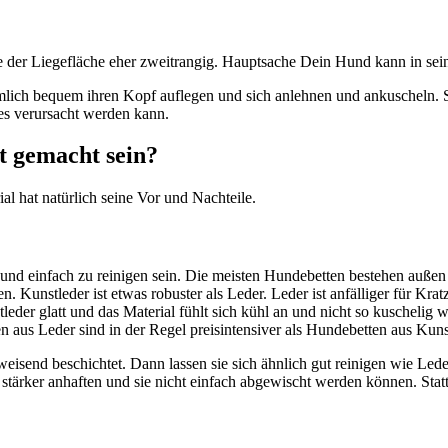
e der Lie­ge­flä­che eher zweit­ran­gig. Haupt­sa­che Dein Hund kann in sei­
­lich bequem ihren Kopf auf­le­gen und sich anleh­nen und anku­scheln. Ste
 ver­ur­sacht wer­den kann.
ett gemacht sein?
­al hat natür­lich sei­ne Vor und Nach­tei­le.
st und ein­fach zu rei­ni­gen sein. Die meis­ten Hun­de­bet­ten bestehen auß
Kunst­le­der ist etwas robus­ter als Leder. Leder ist anfäl­li­ger für Krat­zer
­le­der glatt und das Mate­ri­al fühlt sich kühl an und nicht so kusche­lig 
n aus Leder sind in der Regel preis­in­ten­si­ver als Hun­de­bet­ten aus Kunst
­send beschich­tet. Dann las­sen sie sich ähn­lich gut rei­ni­gen wie Leder
­re stär­ker anhaf­ten und sie nicht ein­fach abge­wischt wer­den kön­nen. S