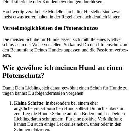
Dir Test­be­rich­te oder Kun­den­be­wer­tun­gen durch­le­sen.
Hoch­wer­tig ver­ar­bei­te­te Model­le nam­haf­ter Her­stel­ler sind zwar
meist etwas teu­rer, hal­ten in der Regel aber auch deut­lich län­ger.
Ver­stell­mög­lich­kei­ten des Pfo­ten­schut­zes
Die meis­ten Schu­he für Hun­de las­sen sich mit­hil­fe eines Klett­ver­
schlus­ses in der Wei­te ver­stel­len. So kannst Du den Pfo­ten­schutz an
den Bein­um­fang Dei­nes Hun­des anpas­sen und die Pass­form ver­bes­
sern.
Wie gewöh­ne ich mei­nen Hund an einen
Pfo­ten­schutz?
Damit Dein Lieb­ling sich dar­an gewöhnt einen Schuh für Hun­de zu
tra­gen kannst Du fol­gen­der­ma­ßen vor­ge­hen:
Klei­ne Schrit­te
: Ins­be­son­de­re bei einem eher
ängstlichen/misstrauischen Hund soll­test Du nichts über­stür­
zen. Leg die Hun­de-Schu­he auf den Boden und lass Dei­nen
Lieb­ling dar­an schnup­pern. Für eine posi­ti­ve Ver­knüp­fung
kannst Du auch eini­ge Lecker­lies neben, unter oder in den
Schu­hen plat­zie­ren.