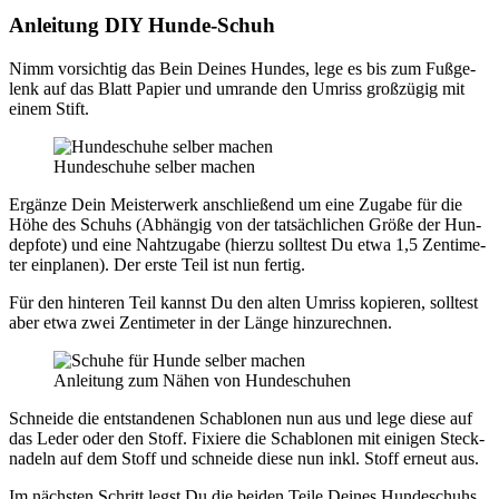
Anlei­tung DIY Hun­de-Schuh
Nimm vor­sich­tig das Bein Dei­nes Hun­des, lege es bis zum Fuß­ge­
lenk auf das Blatt Papier und umran­de den Umriss groß­zü­gig mit
einem Stift.
Hun­de­schu­he sel­ber machen
Ergän­ze Dein Meis­ter­werk anschlie­ßend um eine Zuga­be für die
Höhe des Schuhs (Abhän­gig von der tat­säch­li­chen Grö­ße der Hun­
de­pfo­te) und eine Naht­zu­ga­be (hier­zu soll­test Du etwa 1,5 Zen­ti­me­
ter ein­pla­nen). Der ers­te Teil ist nun fer­tig.
Für den hin­te­ren Teil kannst Du den alten Umriss kopie­ren, soll­test
aber etwa zwei Zen­ti­me­ter in der Län­ge hin­zu­rech­nen.
Anlei­tung zum Nähen von Hun­de­schu­hen
Schnei­de die ent­stan­de­nen Scha­blo­nen nun aus und lege die­se auf
das Leder oder den Stoff. Fixie­re die Scha­blo­nen mit eini­gen Steck­
na­deln auf dem Stoff und schnei­de die­se nun inkl. Stoff erneut aus.
Im nächs­ten Schritt legst Du die bei­den Tei­le Dei­nes Hun­de­schuhs