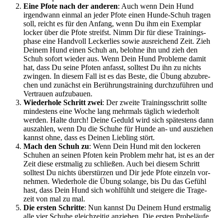
Eine Pfo­te nach der ande­ren
: Auch wenn Dein Hund
irgend­wann ein­mal an jeder Pfo­te einen Hun­de-Schuh tra­gen
soll, reicht es für den Anfang, wenn Du ihm ein Exem­plar
locker über die Pfo­te streifst. Nimm Dir für die­se Trai­nings­
pha­se eine Hand­voll Lecker­lies sowie aus­rei­chend Zeit. Zieh
Dei­nem Hund einen Schuh an, beloh­ne ihn und zieh den
Schuh sofort wie­der aus. Wenn Dein Hund Pro­ble­me damit
hat, dass Du sei­ne Pfo­ten anfasst, soll­test Du ihn zu nichts
zwin­gen. In die­sem Fall ist es das Bes­te, die Übung abzu­bre­
chen und zunächst ein Berüh­rungs­trai­ning durch­zu­füh­ren und
Ver­trau­en auf­zu­bau­en.
Wie­der­ho­le Schritt zwei
: Der zwei­te Trai­nings­schritt soll­te
min­des­tens eine Woche lang mehr­mals täg­lich wie­der­holt
wer­den. Hal­te durch! Dei­ne Geduld wird sich spä­tes­tens dann
aus­zah­len, wenn Du die Schu­he für Hun­de an- und aus­zie­hen
kannst ohne, dass es Dei­nen Lieb­ling stört.
Mach den Schuh zu
: Wenn Dein Hund mit den locke­ren
Schu­hen an sei­nen Pfo­ten kein Pro­blem mehr hat, ist es an der
Zeit die­se erst­ma­lig zu schlie­ßen. Auch bei die­sem Schritt
soll­test Du nichts über­stür­zen und Dir jede Pfo­te ein­zeln vor­
neh­men. Wie­der­ho­le die Übung solan­ge, bis Du das Gefühl
hast, dass Dein Hund sich wohl­fühlt und stei­ge­re die Tra­ge­
zeit von mal zu mal.
Die ers­ten Schrit­te
: Nun kannst Du Dei­nem Hund erst­ma­lig
alle vier Schu­he gleich­zei­tig anzie­hen. Die ers­ten Pro­be­läu­fe