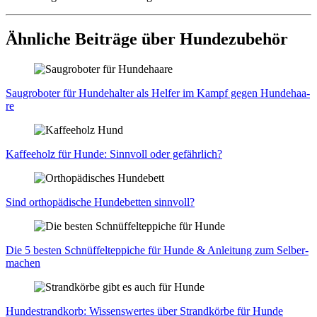
Ähnliche Beiträge über Hundezubehör
Saug­ro­bo­ter für Hun­de­hal­ter als Hel­fer im Kampf gegen Hun­de­haa­
re
Kaf­fee­holz für Hun­de: Sinn­voll oder gefähr­lich?
Sind ortho­pä­di­sche Hun­de­bet­ten sinn­voll?
Die 5 bes­ten Schnüf­fel­tep­pi­che für Hun­de & Anlei­tung zum Sel­ber­
ma­chen
Hun­de­strand­korb: Wis­sens­wer­tes über Strand­kör­be für Hun­de