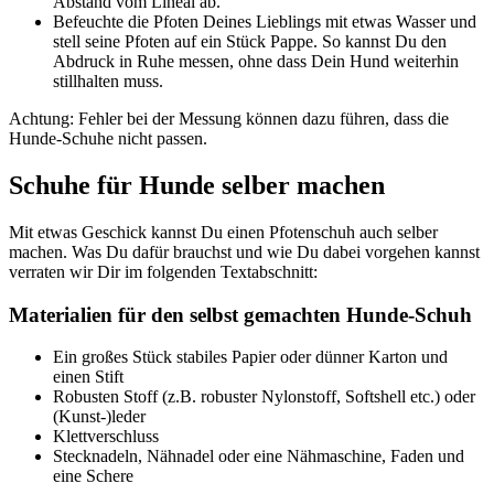
Abstand vom Line­al ab.
Befeuch­te die Pfo­ten Dei­nes Lieb­lings mit etwas Was­ser und
stell sei­ne Pfo­ten auf ein Stück Pap­pe. So kannst Du den
Abdruck in Ruhe mes­sen, ohne dass Dein Hund wei­ter­hin
still­hal­ten muss.
Ach­tung: Feh­ler bei der Mes­sung kön­nen dazu füh­ren, dass die
Hun­de-Schu­he nicht pas­sen.
Schu­he für Hun­de sel­ber machen
Mit etwas Geschick kannst Du einen Pfo­ten­schuh auch sel­ber
machen. Was Du dafür brauchst und wie Du dabei vor­ge­hen kannst
ver­ra­ten wir Dir im fol­gen­den Text­ab­schnitt:
Mate­ria­li­en für den selbst gemach­ten Hun­de-Schuh
Ein gro­ßes Stück sta­bi­les Papier oder dün­ner Kar­ton und
einen Stift
Robus­ten Stoff (z.B. robus­ter Nylon­stoff, Soft­s­hell etc.) oder
(Kunst-)leder
Klett­ver­schluss
Steck­na­deln, Näh­na­del oder eine Näh­ma­schi­ne, Faden und
eine Sche­re