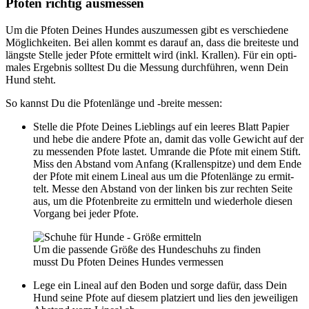
Pfo­ten rich­tig aus­mes­sen
Um die Pfo­ten Dei­nes Hun­des aus­zu­mes­sen gibt es ver­schie­de­ne
Mög­lich­kei­ten. Bei allen kommt es dar­auf an, dass die brei­tes­te und
längs­te Stel­le jeder Pfo­te ermit­telt wird (inkl. Kral­len). Für ein opti­
ma­les Ergeb­nis soll­test Du die Mes­sung durch­füh­ren, wenn Dein
Hund steht.
So kannst Du die Pfo­ten­län­ge und ‑brei­te mes­sen:
Stel­le die Pfo­te Dei­nes Lieb­lings auf ein lee­res Blatt Papier
und hebe die ande­re Pfo­te an, damit das vol­le Gewicht auf der
zu mes­sen­den Pfo­te las­tet. Umran­de die Pfo­te mit einem Stift.
Miss den Abstand vom Anfang (Kral­len­spit­ze) und dem Ende
der Pfo­te mit einem Line­al aus um die Pfo­ten­län­ge zu ermit­
telt. Mes­se den Abstand von der lin­ken bis zur rech­ten Sei­te
aus, um die Pfo­ten­brei­te zu ermit­teln und wie­der­ho­le die­sen
Vor­gang bei jeder Pfo­te.
Um die pas­sen­de Grö­ße des Hun­de­schuhs zu fin­den
musst Du Pfo­ten Dei­nes Hun­des ver­mes­sen
Lege ein Line­al auf den Boden und sor­ge dafür, dass Dein
Hund sei­ne Pfo­te auf die­sem plat­ziert und lies den jewei­li­gen