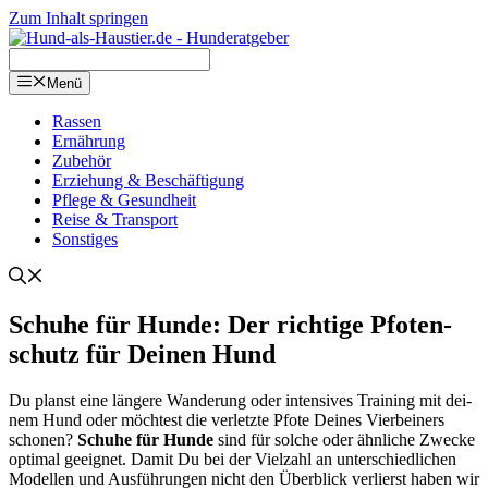
Zum Inhalt springen
Menü
Ras­sen
Ernäh­rung
Zube­hör
Erzie­hung & Beschäf­ti­gung
Pfle­ge & Gesund­heit
Rei­se & Trans­port
Sons­ti­ges
Schu­he für Hun­de: Der rich­ti­ge Pfo­ten­
schutz für Dei­nen Hund
Du planst eine län­ge­re Wan­de­rung oder inten­si­ves Trai­ning mit dei­
nem Hund oder möch­test die ver­letz­te Pfo­te Dei­nes Vier­bei­ners
scho­nen?
Schu­he für Hun­de
sind für sol­che oder ähn­li­che Zwe­cke
opti­mal geeig­net. Damit Du bei der Viel­zahl an unter­schied­li­chen
Model­len und Aus­füh­run­gen nicht den Über­blick ver­lierst haben wir