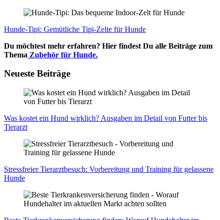
Hun­de-Tipi: Gemüt­li­che Tipi-Zel­te für Hun­de
Du möchtest mehr erfahren? Hier findest Du alle Beiträge zum
Thema
Zubehör für Hunde.
Neueste Beiträge
Was kos­tet ein Hund wirk­lich? Aus­ga­ben im Detail von Fut­ter bis
Tier­arzt
Stress­frei­er Tier­arzt­be­such: Vor­be­rei­tung und Trai­ning für gelas­se­ne
Hun­de