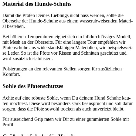
Mate­ri­al des Hun­de-Schuhs
Damit die Pfo­ten Dei­nes Lieb­lings nicht nass wer­den, soll­te die
Ober­sei­te der Hun­de-Schu­he aus einem was­ser­ab­wei­sen­den Mate­ri­
al bestehen.
Bei höhe­ren Tem­pe­ra­tu­ren eig­net sich ein luft­durch­läs­si­ges Modell,
mit Mesh an der Ober­sei­te. Für eine län­ge­re Tour emp­feh­len wir
Pfo­ten­schu­he aus wider­stands­fä­hi­gen Mate­ria­li­en, wie bei­spiels­wei­
se Leder. So ist die Pfo­te vor Ris­sen und Schnit­ten geschützt und
wird zusätz­lich sta­bi­li­siert.
Pols­te­run­gen an den rele­van­ten Stel­len sor­gen für zusätz­li­chen
Kom­fort.
Soh­le des Pfo­ten­schut­zes
Ach­te auf eine robus­te Soh­le, wenn Du dei­nem Hund Schu­he kau­
fen möch­test. Die­se wird beson­ders stark bean­sprucht und soll dafür
sor­gen, dass die Pfo­te sowohl tro­cken als auch unver­letzt bleibt.
Für aus­rei­chend Grip raten wir Dir zu einer gum­mier­ten Soh­le mit
Pro­fil.