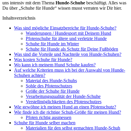
uns inten­siv mit dem The­ma
Hun­de-Schu­he
beschäf­tigt. Alles was
Du über „Schu­he für Hun­de“ wis­sen musst ver­ra­ten wir Dir hier.
Inhalts­ver­zeich­nis
Was sind mög­li­che Ein­satz­be­rei­che für Hun­de-Schu­he?
Wan­de­run­gen / Hun­de­sport mit Dei­nem Hund
Pfo­ten­schu­he für älte­re und ver­letz­te Hun­de
Schu­he für Hun­de im Win­ter
Schu­he für Hun­de als Schutz für Dei­ne Fuß­bö­den
Was sind die Vor­tei­le und Nach­tei­le von Hun­de-Schu­hen?
Was kos­ten Schu­he für Hun­de?
Wo kann ich mei­nem Hund Schu­he kau­fen?
Auf wel­che Kri­te­ri­en muss ich bei der Aus­wahl von Hun­de-
Schu­hen ach­ten?
Mate­ri­al des Hun­de-Schuhs
Soh­le des Pfo­ten­schut­zes
Grö­ße der Schu­he für Hun­de
Ver­ar­bei­tungs­qua­li­tät der Hun­de-Schu­he
Ver­stell­mög­lich­kei­ten des Pfo­ten­schut­zes
Wie gewöh­ne ich mei­nen Hund an einen Pfo­ten­schutz?
Wie fin­de ich die rich­ti­ge Schuh-Grö­ße für mei­nen Hund?
Pfo­ten rich­tig aus­mes­sen
Schu­he für Hun­de sel­ber machen
Mate­ria­li­en für den selbst gemach­ten Hun­de-Schuh