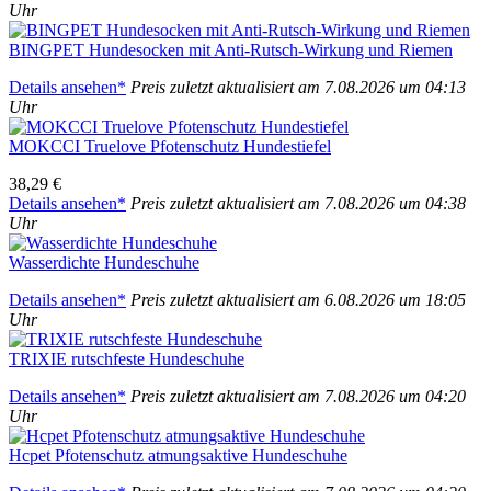
Uhr
BINGPET Hun­de­so­cken mit Anti-Rutsch-Wir­kung und Rie­men
Details anse­hen*
Preis zuletzt aktua­li­siert am 7.08.2026 um 04:13
Uhr
MOKCCI Truel­ove Pfo­ten­schutz Hun­de­stie­fel
38,29 €
Details anse­hen*
Preis zuletzt aktua­li­siert am 7.08.2026 um 04:38
Uhr
Was­ser­dich­te Hun­de­schu­he
Details anse­hen*
Preis zuletzt aktua­li­siert am 6.08.2026 um 18:05
Uhr
TRIXIE rutsch­fes­te Hun­de­schu­he
Details anse­hen*
Preis zuletzt aktua­li­siert am 7.08.2026 um 04:20
Uhr
Hcpet Pfo­ten­schutz atmungs­ak­ti­ve Hun­de­schu­he