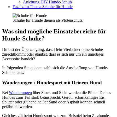
Anlei­tung DIY Hun­de-Schuh
Fazit zum The­ma Schu­he für Hun­de
Schu­he für Hun­de die­nen als Pfo­ten­schutz
Was sind mög­li­che Ein­satz­be­rei­che für
Hun­de-Schu­he?
Du bist der Über­zeu­gung, dass Dein Vier­bei­ner ohne Schu­he
zurecht­kommt oder glaubst, dass es sich nur um ein unnö­ti­ges
Acces­soire han­delt?
In fol­gen­den Situa­tio­nen zahlt sich die Anschaf­fung von Hun­de-
Schu­hen aus:
Wan­de­run­gen / Hun­de­sport mit Dei­nem Hund
Bei
Wan­de­run­gen
über Stock und Stein wer­den die Pfo­ten Dei­nes
Hun­des zum Teil stark bean­sprucht. Geröll, scharf­kan­ti­ges Eis,
Split­ter oder glü­hend hei­ßer Sand oder Asphalt kön­nen schnell
gefähr­lich wer­den.
Glei­ches gilt beim Hun­de­sport wie zum Bei­spiel beim Zug­hun­de­