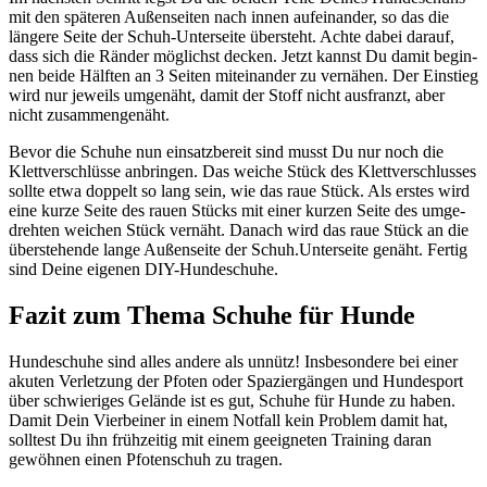
mit den spä­te­ren Außen­sei­ten nach innen auf­ein­an­der, so das die
län­ge­re Sei­te der Schuh-Unter­sei­te über­steht. Ach­te dabei dar­auf,
dass sich die Rän­der mög­lichst decken. Jetzt kannst Du damit begin­
nen bei­de Hälf­ten an 3 Sei­ten mit­ein­an­der zu ver­nä­hen. Der Ein­stieg
wird nur jeweils umge­näht, damit der Stoff nicht aus­franzt, aber
nicht zusam­men­ge­näht.
Bevor die Schu­he nun ein­satz­be­reit sind musst Du nur noch die
Klett­ver­schlüs­se anbrin­gen. Das wei­che Stück des Klett­ver­schlus­ses
soll­te etwa dop­pelt so lang sein, wie das raue Stück. Als ers­tes wird
eine kur­ze Sei­te des rau­en Stücks mit einer kur­zen Sei­te des umge­
dreh­ten wei­chen Stück ver­näht. Danach wird das raue Stück an die
über­ste­hen­de lan­ge Außen­sei­te der Schuh.Unterseite genäht. Fer­tig
sind Dei­ne eige­nen DIY-Hun­de­schu­he.
Fazit zum The­ma Schu­he für Hun­de
Hun­de­schu­he sind alles ande­re als unnütz! Ins­be­son­de­re bei einer
aku­ten Ver­let­zung der Pfo­ten oder Spa­zier­gän­gen und Hun­de­sport
über schwie­ri­ges Gelän­de ist es gut, Schu­he für Hun­de zu haben.
Damit Dein Vier­bei­ner in einem Not­fall kein Pro­blem damit hat,
soll­test Du ihn früh­zei­tig mit einem geeig­ne­ten Trai­ning dar­an
gewöh­nen einen Pfo­ten­schuh zu tra­gen.