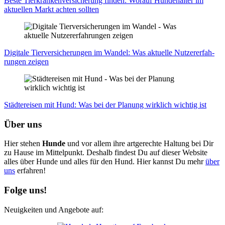
Bes­te Tier­kran­ken­ver­si­che­rung fin­den: Wor­auf Hun­de­hal­ter im
aktu­el­len Markt ach­ten soll­ten
Digi­ta­le Tier­ver­si­che­run­gen im Wan­del: Was aktu­el­le Nut­zer­er­fah­
run­gen zei­gen
Städ­te­rei­sen mit Hund: Was bei der Pla­nung wirk­lich wich­tig ist
Über uns
Hier stehen
Hunde
und vor allem ihre artgerechte Haltung bei Dir
zu Hause im Mittelpunkt. Deshalb findest Du auf dieser Website
alles über Hunde und alles für den Hund. Hier kannst Du mehr
über
uns
erfahren!
Folge uns!
Neuigkeiten und Angebote auf: