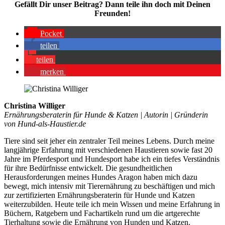
Gefällt Dir unser Bei­trag? Dann tei­le ihn doch mit Dei­nen
Freun­den!
Pocket
tei­len
tei­len
mer­ken
Christina Williger
Ernährungsberaterin für Hunde & Katzen | Autorin | Gründerin
von Hund-als-Haustier.de
Tiere sind seit jeher ein zentraler Teil meines Lebens. Durch meine
langjährige Erfahrung mit verschiedenen Haustieren sowie fast 20
Jahre im Pferdesport und Hundesport habe ich ein tiefes Verständnis
für ihre Bedürfnisse entwickelt. Die gesundheitlichen
Herausforderungen meines Hundes Aragon haben mich dazu
bewegt, mich intensiv mit Tierernährung zu beschäftigen und mich
zur zertifizierten Ernährungsberaterin für Hunde und Katzen
weiterzubilden. Heute teile ich mein Wissen und meine Erfahrung in
Büchern, Ratgebern und Fachartikeln rund um die artgerechte
Tierhaltung sowie die Ernährung von Hunden und Katzen.