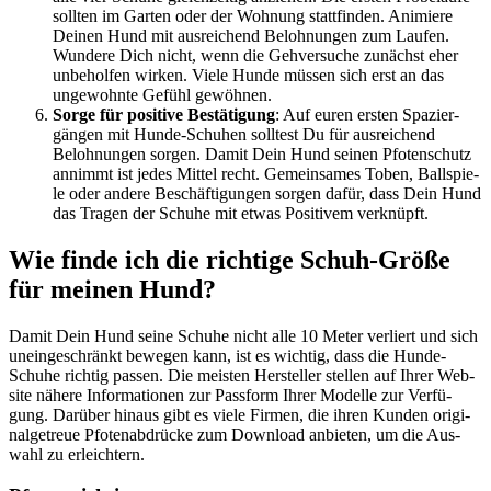
soll­ten im Gar­ten oder der Woh­nung statt­fin­den. Ani­mie­re
Dei­nen Hund mit aus­rei­chend Beloh­nun­gen zum Lau­fen.
Wun­de­re Dich nicht, wenn die Geh­ver­su­che zunächst eher
unbe­hol­fen wir­ken. Vie­le Hun­de müs­sen sich erst an das
unge­wohn­te Gefühl gewöh­nen.
Sor­ge für posi­ti­ve Bestä­ti­gung
: Auf euren ers­ten Spa­zier­
gän­gen mit Hun­de-Schu­hen soll­test Du für aus­rei­chend
Beloh­nun­gen sor­gen. Damit Dein Hund sei­nen Pfo­ten­schutz
annimmt ist jedes Mit­tel recht. Gemein­sa­mes Toben, Ball­spie­
le oder ande­re Beschäf­ti­gun­gen sor­gen dafür, dass Dein Hund
das Tra­gen der Schu­he mit etwas Posi­ti­vem ver­knüpft.
Wie fin­de ich die rich­ti­ge Schuh-Grö­ße
für mei­nen Hund?
Damit Dein Hund sei­ne Schu­he nicht alle 10 Meter ver­liert und sich
unein­ge­schränkt bewe­gen kann, ist es wich­tig, dass die Hun­de-
Schu­he rich­tig pas­sen. Die meis­ten Her­stel­ler stel­len auf Ihrer Web­
site nähe­re Infor­ma­tio­nen zur Pass­form Ihrer Model­le zur Ver­fü­
gung. Dar­über hin­aus gibt es vie­le Fir­men, die ihren Kun­den ori­gi­
nal­ge­treue Pfo­ten­ab­drü­cke zum Down­load anbie­ten, um die Aus­
wahl zu erleich­tern.