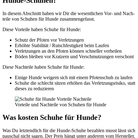
Hun­de-Schu­hen?
In die­sem Abschnitt haben wir Dir die wesent­li­chen Vor- und Nach­
tei­le von Schu­hen für Hun­de zusam­men­ge­fasst.
Die­se Vor­tei­le haben Schu­he für Hun­de:
Schutz der Pfo­ten vor Ver­let­zun­gen
Erhöh­te Sta­bi­li­tät / Rutsch­fes­tig­keit beim Lau­fen
Ver­let­zun­gen an den Pfo­ten kön­nen schnel­ler ver­hei­len
Böden blei­ben vor Krat­zern und Ver­schmut­zun­gen ver­schont
Die­se Nach­tei­le haben Schu­he für Hun­de:
Eini­ge Hun­de wei­gern sich mit einem Pfo­ten­schuh zu lau­fen
Schu­he die schlecht sit­zen erhö­hen das Ver­let­zungs­ri­si­ko, statt
die­ses zu redu­zie­ren
Vor­tei­le und Nach­tei­le von Schu­hen für Hun­de
Was kos­ten Schu­he für Hun­de?
Was Du letzt­end­lich für die Hun­de-Schu­he bezah­len musst lässt sich
pau­schal nicht sagen. Der Preis hängt unter ande­rem vom Her­stel­ler,