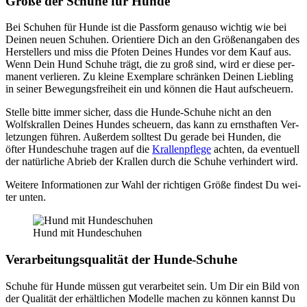
Grö­ße der Schu­he für Hun­de
Bei Schu­hen für Hun­de ist die Pass­form genau­so wich­tig wie bei
Dei­nen neu­en Schu­hen. Ori­en­tie­re Dich an den Grö­ßen­an­ga­ben des
Her­stel­lers und miss die Pfo­ten Dei­nes Hun­des vor dem Kauf aus.
Wenn Dein Hund Schu­he trägt, die zu groß sind, wird er die­se per­
ma­nent ver­lie­ren. Zu klei­ne Exem­pla­re schrän­ken Dei­nen Lieb­ling
in sei­ner Bewe­gungs­frei­heit ein und kön­nen die Haut auf­scheu­ern.
Stel­le bit­te immer sicher, dass die Hun­de-Schu­he nicht an den
Wolfs­kral­len Dei­nes Hun­des scheu­ern, das kann zu ernst­haf­ten Ver­
let­zun­gen füh­ren. Außer­dem soll­test Du gera­de bei Hun­den, die
öfter Hun­de­schu­he tra­gen auf die
Kral­len­pfle­ge
ach­ten, da even­tu­ell
der natür­li­che Abrieb der Kral­len durch die Schu­he ver­hin­dert wird.
Wei­te­re Infor­ma­tio­nen zur Wahl der rich­ti­gen Grö­ße fin­dest Du wei­
ter unten.
Hund mit Hun­de­schu­hen
Ver­ar­bei­tungs­qua­li­tät der Hun­de-Schu­he
Schu­he für Hun­de müs­sen gut ver­ar­bei­tet sein. Um Dir ein Bild von
der Qua­li­tät der erhält­li­chen Model­le machen zu kön­nen kannst Du