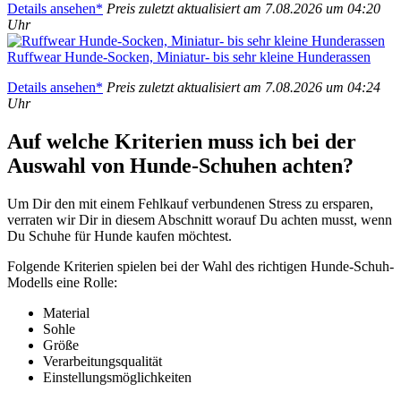
Details anse­hen*
Preis zuletzt aktua­li­siert am 7.08.2026 um 04:20
Uhr
Ruff­wear Hun­de-Socken, Minia­tur- bis sehr klei­ne Hun­de­ras­sen
Details anse­hen*
Preis zuletzt aktua­li­siert am 7.08.2026 um 04:24
Uhr
Auf wel­che Kri­te­ri­en muss ich bei der
Aus­wahl von Hun­de-Schu­hen ach­ten?
Um Dir den mit einem Fehl­kauf ver­bun­de­nen Stress zu erspa­ren,
ver­ra­ten wir Dir in die­sem Abschnitt wor­auf Du ach­ten musst, wenn
Du Schu­he für Hun­de kau­fen möch­test.
Fol­gen­de Kri­te­ri­en spie­len bei der Wahl des rich­ti­gen Hun­de-Schuh-
Modells eine Rol­le:
Mate­ri­al
Soh­le
Grö­ße
Ver­ar­bei­tungs­qua­li­tät
Ein­stel­lungs­mög­lich­kei­ten