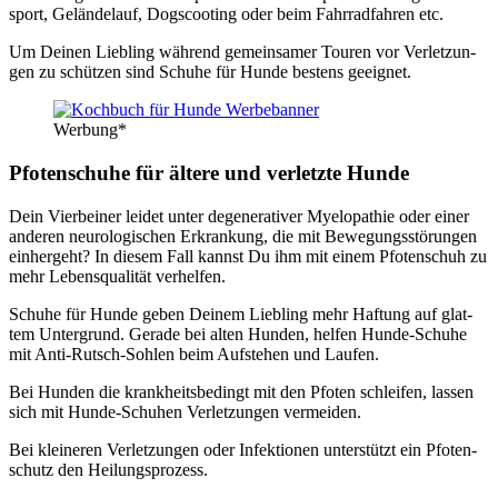
sport, Gelän­de­lauf, Dogscoo­ting oder beim Fahr­rad­fah­ren etc.
Um Dei­nen Lieb­ling wäh­rend gemein­sa­mer Tou­ren vor Ver­let­zun­
gen zu schüt­zen sind Schu­he für Hun­de bes­tens geeig­net.
Wer­bung*
Pfo­ten­schu­he für älte­re und ver­letz­te Hun­de
Dein Vier­bei­ner lei­det unter dege­ne­ra­ti­ver Mye­lo­pa­thie oder einer
ande­ren neu­ro­lo­gi­schen Erkran­kung, die mit Bewe­gungs­stö­run­gen
ein­her­geht? In die­sem Fall kannst Du ihm mit einem Pfo­ten­schuh zu
mehr Lebens­qua­li­tät ver­hel­fen.
Schu­he für Hun­de geben Dei­nem Lieb­ling mehr Haf­tung auf glat­
tem Unter­grund. Gera­de bei alten Hun­den, hel­fen Hun­de-Schu­he
mit Anti-Rutsch-Soh­len beim Auf­ste­hen und Lau­fen.
Bei Hun­den die krank­heits­be­dingt mit den Pfo­ten schlei­fen, las­sen
sich mit Hun­de-Schu­hen Ver­let­zun­gen ver­mei­den.
Bei klei­ne­ren Ver­let­zun­gen oder Infek­tio­nen unter­stützt ein Pfo­ten­
schutz den Hei­lungs­pro­zess.