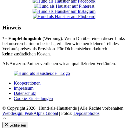
Hinweis
*=
Empfehlungslink
(Werbung): Wenn Du über einen dieser Links
bei unseren Partnern bestellst, erhalten wir einen kleinen Teil des
Verkaufspreises als Provision. Für Dich entstehen dadurch
keine
zusätzlichen Kosten.
Als Amazon-Partner verdienen wir an qualifizierten Verkäufen.
Koope­ra­tio­nen
Impres­sum
Daten­schutz
Coo­kie-Ein­stel­lun­gen
© Copyright 2026 | Hund-als-Haustier.de | Alle Rechte vorbehalten |
Webdesign: PeakAlpha Global
| Fotos:
Depositphotos
Schließen