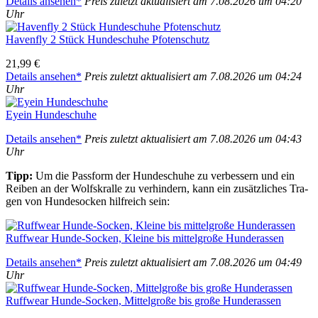
Details anse­hen*
Preis zuletzt aktua­li­siert am 7.08.2026 um 04:20
Uhr
Haven­fly 2 Stück Hun­de­schu­he Pfo­ten­schutz
21,99 €
Details anse­hen*
Preis zuletzt aktua­li­siert am 7.08.2026 um 04:24
Uhr
Eyein Hun­de­schu­he
Details anse­hen*
Preis zuletzt aktua­li­siert am 7.08.2026 um 04:43
Uhr
Tipp:
Um die Pass­form der Hun­de­schu­he zu ver­bes­sern und ein
Rei­ben an der Wolfs­kral­le zu ver­hin­dern, kann ein zusätz­li­ches Tra­
gen von Hun­de­so­cken hilf­reich sein:
Ruff­wear Hun­de-Socken, Klei­ne bis mit­tel­gro­ße Hun­de­ras­sen
Details anse­hen*
Preis zuletzt aktua­li­siert am 7.08.2026 um 04:49
Uhr
Ruff­wear Hun­de-Socken, Mit­tel­gro­ße bis gro­ße Hun­de­ras­sen