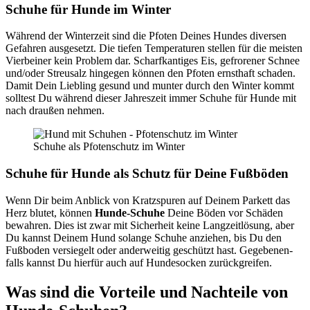
Schu­he für Hun­de im Win­ter
Wäh­rend der Win­ter­zeit sind die Pfo­ten Dei­nes Hun­des diver­sen
Gefah­ren aus­ge­setzt. Die tie­fen Tem­pe­ra­tu­ren stel­len für die meis­ten
Vier­bei­ner kein Pro­blem dar. Scharf­kan­ti­ges Eis, gefro­re­ner Schnee
und/oder Streu­salz hin­ge­gen kön­nen den Pfo­ten ernst­haft scha­den.
Damit Dein Lieb­ling gesund und mun­ter durch den Win­ter kommt
soll­test Du wäh­rend die­ser Jah­res­zeit immer Schu­he für Hun­de mit
nach drau­ßen neh­men.
Schu­he als Pfo­ten­schutz im Win­ter
Schu­he für Hun­de als Schutz für Dei­ne Fuß­bö­den
Wenn Dir beim Anblick von Kratz­spu­ren auf Dei­nem Par­kett das
Herz blu­tet, kön­nen
Hun­de-Schu­he
Dei­ne Böden vor Schä­den
bewah­ren. Dies ist zwar mit Sicher­heit kei­ne Lang­zeit­lö­sung, aber
Du kannst Dei­nem Hund solan­ge Schu­he anzie­hen, bis Du den
Fuß­bo­den ver­sie­gelt oder ander­wei­tig geschützt hast. Gege­be­nen­
falls kannst Du hier­für auch auf Hun­de­so­cken zurück­grei­fen.
Was sind die Vor­tei­le und Nach­tei­le von