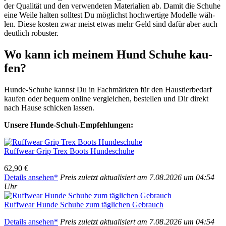
der Qua­li­tät und den ver­wen­de­ten Mate­ria­li­en ab. Damit die Schu­he
eine Wei­le hal­ten soll­test Du mög­lichst hoch­wer­ti­ge Model­le wäh­
len. Die­se kos­ten zwar meist etwas mehr Geld sind dafür aber auch
deut­lich robus­ter.
Wo kann ich mei­nem Hund Schu­he kau­
fen?
Hun­de-Schu­he kannst Du in Fach­märk­ten für den Haus­tier­be­darf
kau­fen oder bequem online ver­glei­chen, bestel­len und Dir direkt
nach Hau­se schi­cken las­sen.
Unse­re Hun­de-Schuh-Emp­feh­lun­gen:
Ruff­wear Grip Trex Boots Hun­de­schu­he
62,90 €
Details anse­hen*
Preis zuletzt aktua­li­siert am 7.08.2026 um 04:54
Uhr
Ruff­wear Hun­de Schu­he zum täg­li­chen Gebrauch
Details anse­hen*
Preis zuletzt aktua­li­siert am 7.08.2026 um 04:54