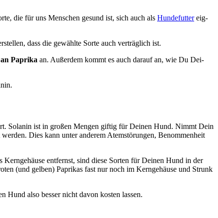
sor­te, die für uns Men­schen gesund ist, sich auch als
Hun­de­fut­ter
eig­
tel­len, dass die gewähl­te Sor­te auch ver­träg­lich ist.
an Papri­ka
an. Außer­dem kommt es auch dar­auf an, wie Du Dei­
­nin.
ehört. Sola­nin ist in gro­ßen Men­gen gif­tig für Dei­nen Hund. Nimmt Dein
gt wer­den. Dies kann unter ande­rem Atem­stö­run­gen, Benom­men­heit
ern­ge­häu­se ent­fernst, sind die­se Sor­ten für Dei­nen Hund in der
i roten (und gel­ben) Papri­kas fast nur noch im Kern­ge­häu­se und Strunk
nen Hund also bes­ser nicht davon kos­ten las­sen.