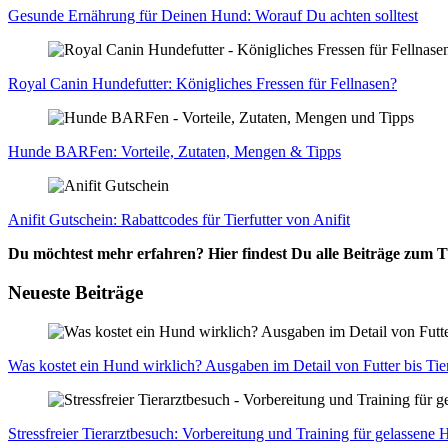
Gesun­de Ernäh­rung für Dei­nen Hund: Wor­auf Du ach­ten soll­test
Roy­al Canin Hun­de­fut­ter: König­li­ches Fres­sen für Fell­na­sen?
Hun­de BAR­Fen: Vor­tei­le, Zuta­ten, Men­gen & Tipps
Ani­fit Gut­schein: Rabatt­codes für Tier­fut­ter von Ani­fit
Du möchtest mehr erfahren? Hier findest Du alle Beiträge zum
Neueste Beiträge
Was kos­tet ein Hund wirk­lich? Aus­ga­ben im Detail von Fut­ter bis Tier
Stress­frei­er Tier­arzt­be­such: Vor­be­rei­tung und Trai­ning für gelas­se­ne