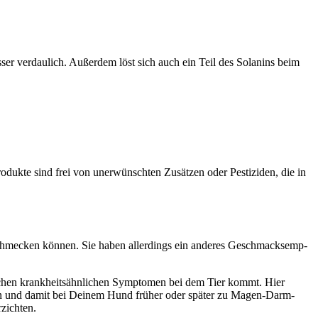
­ser ver­dau­lich. Außer­dem löst sich auch ein Teil des Solanins beim
o­duk­te sind frei von uner­wünsch­ten Zusät­zen oder Pes­ti­zi­den, die in
g) schme­cken kön­nen. Sie haben aller­dings ein ande­res Geschmacks­emp­
l­chen krank­heits­ähn­li­chen Sym­pto­men bei dem Tier kommt. Hier
i­fen und damit bei Dei­nem Hund frü­her oder spä­ter zu Magen-Darm-
zich­ten.