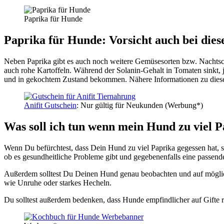
Papri­ka für Hun­de
Papri­ka für Hun­de:
Vor­sicht auch bei die­s
Neben Papri­ka gibt es auch noch wei­te­re Gemü­se­sor­ten bzw. Nacht­sch
auch rohe Kar­tof­feln. Wäh­rend der Sola­nin-Gehalt in Toma­ten sinkt, je
und in gekoch­tem Zustand bekom­men. Nähe­re Infor­ma­tio­nen zu die­
Ani­fit Gut­schein
: Nur gül­tig für Neu­kun­den (Wer­bung*)
Was soll ich tun wenn mein Hund zu viel Pa
Wenn Du befürch­test, dass Dein Hund zu viel Papri­ka geges­sen hat, soll­
ob es gesund­heit­li­che Pro­ble­me gibt und gege­be­nen­falls eine pas­sen­d
Außer­dem soll­test Du Dei­nen Hund genau beob­ach­ten und auf mög­li­che
wie Unru­he oder star­kes Hecheln.
Du soll­test außer­dem beden­ken, dass Hun­de emp­find­li­cher auf Gif­te