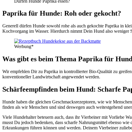
Dür­fen Hun­de Papri­ka essen?
Papri­ka für Hun­de: Roh oder gekocht?
Gene­rell dür­fen Hun­de sowohl rohe als auch gekoch­te Papri­ka in klei
Koch­vor­gang im Was­ser. Hier­durch nimmt Dein Hund also weni­ger Sola
Wer­bung*
Was gibt es beim The­ma Papri­ka für Hun­d
Wir emp­feh­len Dir zu Papri­ka in kon­trol­lier­ter Bio-Qua­li­tät zu grei
kon­ven­tio­nel­ler Land­wirt­schaft ange­wen­det wer­den.
Schär­fe­emp­fin­den beim Hund: Schar­fe Papr
Hun­de haben die glei­chen Geschmacks­re­zep­to­ren, wie wir Men­schen, s
fin­den als wir Men­schen und sind des­we­gen auch wei­test­ge­hend unem
Vie­le Hun­de­hal­ter beteu­ern auch, dass ihr Vier­bei­ner mit Vor­lie­b
musst Du jedoch beden­ken, dass schar­fe Nah­rungs­mit­tel eben­so wie 
Erkran­kun­gen füh­ren kön­nen und wer­den. Dei­nem Vier­bei­ner zulie­be s