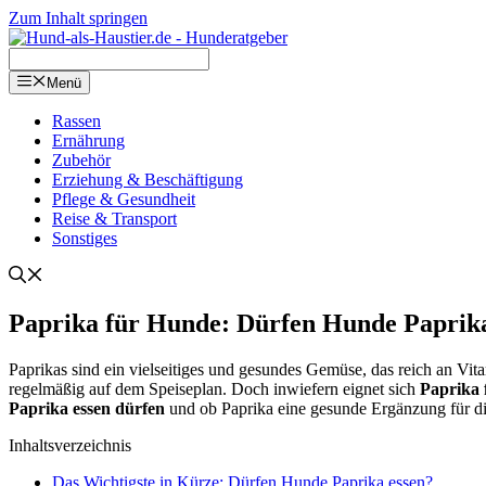
Zum Inhalt springen
Menü
Ras­sen
Ernäh­rung
Zube­hör
Erzie­hung & Beschäf­ti­gung
Pfle­ge & Gesund­heit
Rei­se & Trans­port
Sons­ti­ges
Papri­ka für Hun­de: Dür­fen Hun­de Papri­k
Papri­kas sind ein viel­sei­ti­ges und gesun­des Gemü­se, das reich an Vit­
regel­mä­ßig auf dem Spei­se­plan. Doch inwie­fern eig­net sich
Papri­ka
Papri­ka essen dür­fen
und ob Papri­ka eine gesun­de Ergän­zung für di
Inhalts­ver­zeich­nis
Das Wich­tigs­te in Kür­ze: Dür­fen Hun­de Papri­ka essen?