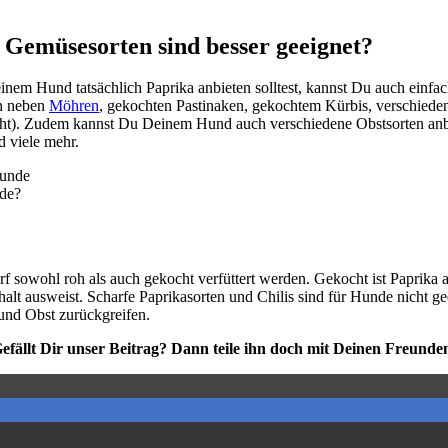
 Gemü­se­sor­ten sind bes­ser geeig­net?
m Hund tat­säch­lich Papri­ka anbie­ten soll­test, kannst Du auch ein­fach zu
ren neben
Möh­ren
, gekoch­ten Pas­ti­na­ken, gekoch­tem Kür­bis, ver­schie­
kocht). Zudem kannst Du Dei­nem Hund auch ver­schie­de­ne Obst­sor­ten anbi
 vie­le mehr.
­de?
 sowohl roh als auch gekocht ver­füt­tert wer­den. Gekocht ist Papri­ka alle
ehalt aus­weist. Schar­fe Papri­ka­sor­ten und Chi­lis sind für Hun­de nich
nd Obst zurück­grei­fen.
efällt Dir unser Bei­trag? Dann tei­le ihn doch mit Dei­nen Freun­de