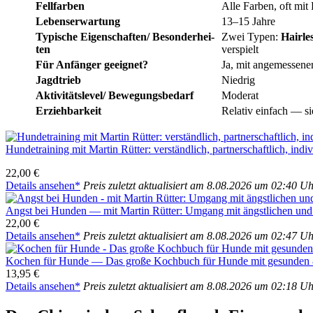
Fell­far­ben
Alle Far­ben, oft mit
Lebens­er­war­tung
13–15 Jah­re
Typi­sche Eigenschaften/ Beson­der­hei­
Zwei Typen:
Hair­le
ten
ver­spielt
Für Anfän­ger geeig­net?
Ja, mit ange­mes­se­ner
Jagd­trieb
Nied­rig
Aktivitätslevel/ Bewe­gungs­be­darf
Mode­rat
Erzieh­bar­keit
Rela­tiv ein­fach — sie
Hun­de­trai­ning mit Mar­tin Rüt­ter: ver­ständ­lich, part­ner­schaft­lich, indi­vi
22,00 €
Details anse­hen*
Preis zuletzt aktua­li­siert am 8.08.2026 um 02:40 U
Angst bei Hun­den — mit Mar­tin Rüt­ter: Umgang mit ängst­li­chen und tr
22,00 €
Details anse­hen*
Preis zuletzt aktua­li­siert am 8.08.2026 um 02:47 U
Kochen für Hun­de — Das gro­ße Koch­buch für Hun­de mit gesun­den & 
13,95 €
Details anse­hen*
Preis zuletzt aktua­li­siert am 8.08.2026 um 02:18 U