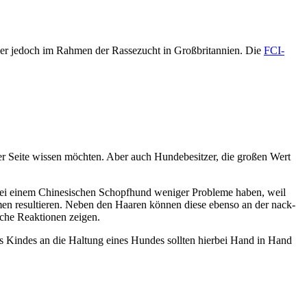
r jedoch im Rah­men der Ras­se­zucht in Groß­bri­tan­ni­en. Die
FCI-
rer Sei­te wis­sen möch­ten. Aber auch Hun­de­be­sit­zer, die gro­ßen Wert
i einem Chi­ne­si­schen Schopf­hund weni­ger Pro­ble­me haben, weil
­men resul­tie­ren. Neben den Haa­ren kön­nen die­se eben­so an der nack­
sche Reak­tio­nen zei­gen.
 des Kin­des an die Hal­tung eines Hun­des soll­ten hier­bei Hand in Hand