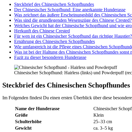
Steck­brief des Chi­ne­si­schen Schopf­hun­des
Der Chi­ne­si­scher Schopf­hund: Eine aner­kann­te Hun­de­ras­se
Was zeich­net das äuße­re Erschei­nungs­bild des Chi­ne­si­schen S
Was sind die grund­le­gen­den Wesens­zü­ge des Chi­ne­se Crested?
Wel­ches Gewicht hat der Chi­ne­si­sche Schopf­hund und wie groß
Her­kunft des Chi­ne­se Crested
Für wen ist ein Chi­ne­si­scher Schopf­hund das rich­ti­ge Haus­tier?
Ernäh­rung des Chi­ne­si­schen Schopf­hun­des
Wie umfang­reich ist die Pfle­ge eines Chi­ne­si­schen Schopf­hun­
Was ist bei der Hal­tung des Chi­ne­si­schen Schopf­hun­des sonst
Fazit zu die­ser beson­de­ren Hun­de­ras­se
Chi­ne­si­scher Schopf­hund: Hair­less (links) und Pow­der­puff (rec
Steck­brief des Chi­ne­si­schen Schopf­hun­des
Im Fol­gen­den fin­dest Du einen ers­ten Über­blick über die­se beson­de­re 
Name der Hun­de­ras­se
Chi­ne­si­scher Schopf
Grö­ße
Klein
Schul­ter­hö­he
25–33 cm
Gewicht
ca. 3–5 kg