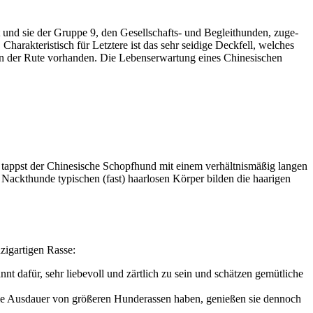
kannt und sie der Grup­pe 9, den Gesell­schafts- und Begleit­hun­den, zuge­
Cha­rak­te­ris­tisch für Letz­te­re ist das sehr sei­di­ge Deck­fell, wel­ches
an der Rute vor­han­den. Die Lebens­er­war­tung eines Chi­ne­si­schen
 tappst der Chi­ne­si­sche Schopf­hund mit einem ver­hält­nis­mä­ßig lan­gen
k­t­hun­de typi­schen (fast) haar­lo­sen Kör­per bil­den die haa­ri­gen
g­ar­ti­gen Ras­se:
nt dafür, sehr lie­be­voll und zärt­lich zu sein und schät­zen gemüt­li­che
die Aus­dau­er von grö­ße­ren Hun­de­ras­sen haben, genie­ßen sie den­noch