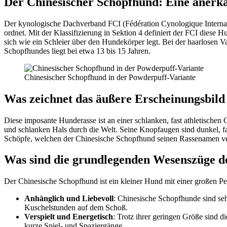
Der Chi­ne­si­scher Schopf­hund: Eine aner­ka
Der kyno­lo­gi­sche Dach­ver­band FCI (Fédé­ra­ti­on Cyno­lo­gi­que Inter­na
ord­net. Mit der Klas­si­fi­zie­rung in Sek­ti­on 4 defi­niert der FCI die­se Hu
sich wie ein Schlei­er über den Hun­de­kör­per legt. Bei der haar­lo­sen V
Schopf­hun­des liegt bei etwa 13 bis 15 Jah­ren.
Chi­ne­si­scher Schopf­hund in der Pow­der­puff-Vari­an­te
Was zeich­net das äuße­re Erschei­nungs­bild 
Die­se impo­san­te Hun­de­ras­se ist an einer schlan­ken, fast ath­le­ti­sc
und schlan­ken Hals durch die Welt. Sei­ne Knopf­au­gen sind dun­kel, fast
Schöp­fe, wel­chen der Chi­ne­si­sche Schopf­hund sei­nen Ras­sen­a­men v
Was sind die grund­le­gen­den Wesens­zü­ge d
Der Chi­ne­si­sche Schopf­hund ist ein klei­ner Hund mit einer gro­ßen Per­sö
Anhäng­lich und Lie­be­voll
: Chi­ne­si­sche Schopf­hun­de sind se
Kuschel­stun­den auf dem Schoß.
Ver­spielt und Ener­ge­tisch
: Trotz ihrer gerin­gen Grö­ße sind di
kur­ze Spiel- und Spa­zier­gän­ge.