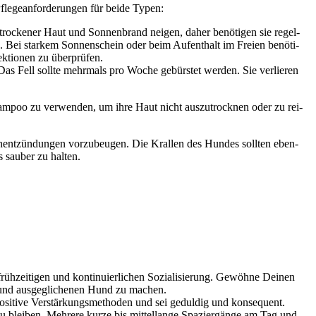
e­ge­an­for­de­run­gen für bei­de Typen:
e, tro­cke­ner Haut und Son­nen­brand nei­gen, daher benö­ti­gen sie regel­
n. Bei star­kem Son­nen­schein oder beim Auf­ent­halt im Frei­en benö­ti­
k­tio­nen zu über­prü­fen.
n. Das Fell soll­te mehr­mals pro Woche gebürs­tet wer­den. Sie ver­lie­ren
Sham­poo zu ver­wen­den, um ihre Haut nicht aus­zu­trock­nen oder zu rei­
ent­zün­dun­gen vor­zu­beu­gen. Die Kral­len des Hun­des soll­ten eben­
sau­ber zu hal­ten.
h­zei­ti­gen und kon­ti­nu­ier­li­chen Sozia­li­sie­rung. Gewöh­ne Dei­nen
 und aus­ge­gli­che­nen Hund zu machen.
osi­ti­ve Ver­stär­kungs­me­tho­den und sei gedul­dig und kon­se­quent.
blei­ben. Meh­re­re kur­ze bis mit­tel­lan­ge Spa­zier­gän­ge am Tag und