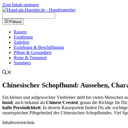
Zum Inhalt springen
Menü
Ras­sen
Ernäh­rung
Zube­hör
Erzie­hung & Beschäf­ti­gung
Pfle­ge & Gesund­heit
Rei­se & Trans­port
Sons­ti­ges
Chi­ne­si­scher Schopf­hund: Aus­se­hen, Cha­
Ein klei­ner und auf­ge­weck­ter Vier­bei­ner steht bei vie­len Men­sche
hund
, auch bekannt als
Chi­ne­se Crested
, genau die Rich­ti­ge für Dich
haf­te Per­sön­lich­keit
. In die­sem Ras­se­por­trät fin­dest Du alle wich­ti
ras­se­ty­pi­schen Pfle­ge­be­darf des Chi­ne­si­schen Schopf­hun­des. Viel
Inhalts­ver­zeich­nis