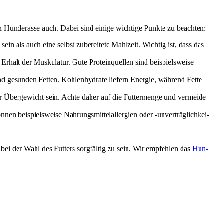
 Hun­de­ras­se auch. Dabei sind eini­ge wich­ti­ge Punk­te zu beach­ten:
 sein als auch eine selbst zube­rei­te­te Mahl­zeit. Wich­tig ist, dass das
alt der Mus­ku­la­tur. Gute Pro­te­in­quel­len sind bei­spiels­wei­se
gesun­den Fet­ten. Koh­len­hy­dra­te lie­fern Ener­gie, wäh­rend Fet­te
für Über­ge­wicht sein. Ach­te daher auf die Fut­ter­men­ge und ver­mei­de
en bei­spiels­wei­se Nah­rungs­mit­tel­all­er­gien oder ‑unver­träg­lich­kei­
 bei der Wahl des Fut­ters sorg­fäl­tig zu sein. Wir emp­feh­len das
Hun­