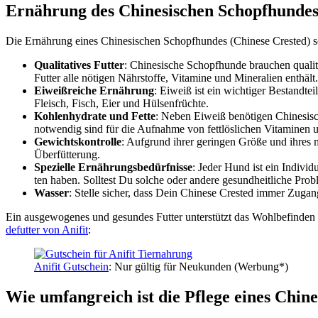
Ernäh­rung des Chi­ne­si­schen Schopf­hun­de
Die Ernäh­rung eines Chi­ne­si­schen Schopf­hun­des (Chi­ne­se Crested) so
Qua­li­ta­ti­ves Fut­ter
: Chi­ne­si­sche Schopf­hun­de brau­chen qua­li­
Fut­ter alle nöti­gen Nähr­stof­fe, Vit­ami­ne und Mine­ra­li­en ent­hält.
Eiweiß­rei­che Ernäh­rung
: Eiweiß ist ein wich­ti­ger Bestand­te
Fleisch, Fisch, Eier und Hül­sen­früch­te.
Koh­len­hy­dra­te und Fet­te
: Neben Eiweiß benö­ti­gen Chi­ne­si­sc
not­wen­dig sind für die Auf­nah­me von fett­lös­li­chen Vit­ami­nen 
Gewichts­kon­trol­le
: Auf­grund ihrer gerin­gen Grö­ße und ihres mod
Über­füt­te­rung.
Spe­zi­el­le Ernäh­rungs­be­dürf­nis­se
: Jeder Hund ist ein Indi­vi­du
ten haben. Soll­test Du sol­che oder ande­re gesund­heit­li­che Pro­ble
Was­ser
: Stel­le sicher, dass Dein Chi­ne­se Crested immer Zugang
Ein aus­ge­wo­ge­nes und gesun­des Fut­ter unter­stützt das Wohl­be­fin­de
de­fut­ter von Ani­fit
:
Ani­fit Gut­schein
: Nur gül­tig für Neu­kun­den (Wer­bung*)
Wie umfang­reich ist die Pfle­ge eines Chi­ne