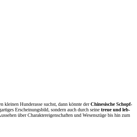
n klei­nen Hun­de­ras­se suchst, dann könn­te der
Chi­ne­si­sche Schopf­
­ar­ti­ges Erschei­nungs­bild, son­dern auch durch sei­ne
treue und leb­
 Aus­se­hen über Cha­rak­ter­ei­gen­schaf­ten und Wesens­zü­ge bis hin zum