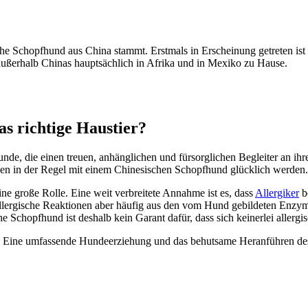
e Schopf­hund aus Chi­na stammt. Erst­mals in Erschei­nung getre­ten ist e
ßer­halb Chi­nas haupt­säch­lich in Afri­ka und in Mexi­ko zu Hau­se.
s rich­ti­ge Haus­tier?
n­de, die einen treu­en, anhäng­li­chen und für­sorg­li­chen Beglei­ter an ih
wer­den in der Regel mit einem Chi­ne­si­schen Schopf­hund glück­lich wer­den.
ne gro­ße Rol­le. Eine weit ver­brei­te­te Annah­me ist es, dass
All­er­gi­ker
be
all­er­gi­sche Reak­tio­nen aber häu­fig aus den vom Hund gebil­de­ten Enzy
 Schopf­hund ist des­halb kein Garant dafür, dass sich kei­ner­lei all­er­gi­
alls. Eine umfas­sen­de Hun­de­er­zie­hung und das behut­sa­me Her­an­füh­ren