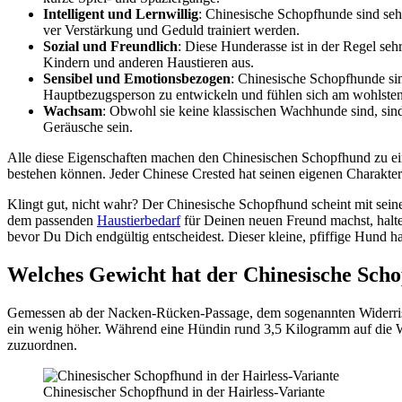
Intel­li­gent und Lern­wil­lig
: Chi­ne­si­sche Schopf­hun­de sind seh
ver Ver­stär­kung und Geduld trai­niert wer­den.
Sozi­al und Freund­lich
: Die­se Hun­de­ras­se ist in der Regel se
Kin­dern und ande­ren Haus­tie­ren aus.
Sen­si­bel und Emo­ti­ons­be­zo­gen
: Chi­ne­si­sche Schopf­hun­de s
Haupt­be­zugs­per­son zu ent­wi­ckeln und füh­len sich am wohls­ten
Wach­sam
: Obwohl sie kei­ne klas­si­schen Wach­hun­de sind, sin
Geräu­sche sein.
Alle die­se Eigen­schaf­ten machen den Chi­ne­si­schen Schopf­hund zu eine
bestehen kön­nen. Jeder Chi­ne­se Crested hat sei­nen eige­nen Cha­rak­ter 
Klingt gut, nicht wahr? Der Chi­ne­si­sche Schopf­hund scheint mit sei­ner 
dem pas­sen­den
Haus­tier­be­darf
für Dei­nen neu­en Freund machst, hal­te
bevor Du Dich end­gül­tig ent­schei­dest. Die­ser klei­ne, pfif­fi­ge Hund hat
Wel­ches Gewicht hat der Chi­ne­si­sche Sch
Gemes­sen ab der Nacken-Rücken-Pas­sa­ge, dem soge­nann­ten Wider­rist
ein wenig höher. Wäh­rend eine Hün­din rund 3,5 Kilo­gramm auf die W
zuzu­ord­nen.
Chi­ne­si­scher Schopf­hund in der Hair­less-Vari­an­te