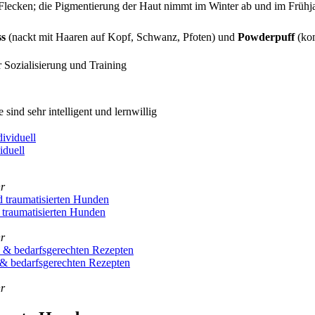
 Fle­cken; die Pig­men­tie­rung der Haut nimmt im Win­ter ab und im Früh­j
ss
(nackt mit Haa­ren auf Kopf, Schwanz, Pfo­ten) und
Pow­der­puff
(kom­
 Sozia­li­sie­rung und Trai­ning
 sind sehr intel­li­gent und lern­wil­lig
­du­ell
hr
au­ma­ti­sier­ten Hun­den
hr
bedarfs­ge­rech­ten Rezep­ten
hr