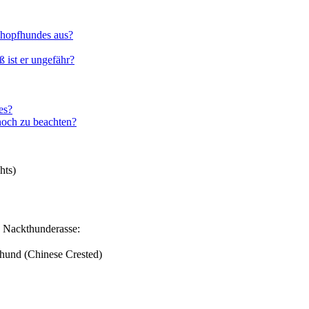
chopf­hun­des aus?
 ist er unge­fähr?
des?
 noch zu beach­ten?
hts)
Nack­t­hun­de­ras­se:
­hund (Chi­ne­se Crested)