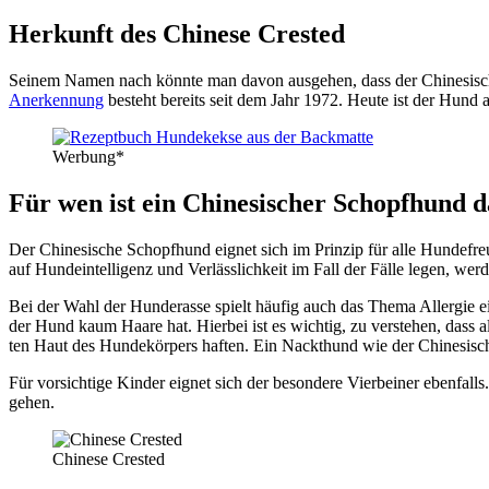
Her­kunft des Chi­ne­se Crested
Sei­nem Namen nach könn­te man davon aus­ge­hen, dass der Chi­ne­si­sch
Aner­ken­nung
besteht bereits seit dem Jahr 1972. Heu­te ist der Hund au
Wer­bung*
Für wen ist ein Chi­ne­si­scher Schopf­hund da
Der Chi­ne­si­sche Schopf­hund eig­net sich im Prin­zip für alle Hun­de­freu
auf Hun­de­in­tel­li­genz und Ver­läss­lich­keit im Fall der Fäl­le legen, 
Bei der Wahl der Hun­de­ras­se spielt häu­fig auch das The­ma All­er­gie ei
der Hund kaum Haa­re hat. Hier­bei ist es wich­tig, zu ver­ste­hen, dass 
ten Haut des Hun­de­kör­pers haf­ten. Ein Nack­t­hund wie der Chi­ne­si­sche
Für vor­sich­ti­ge Kin­der eig­net sich der beson­de­re Vier­bei­ner eben­f
gehen.
Chi­ne­se Crested