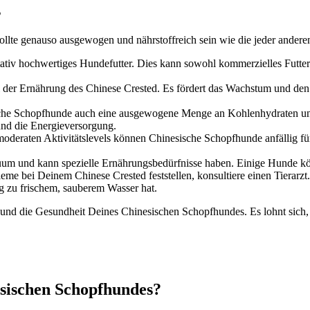
s
ll­te genau­so aus­ge­wo­gen und nähr­stoff­reich sein wie die jeder ande­ren
ta­tiv hoch­wer­ti­ges Hun­de­fut­ter. Dies kann sowohl kom­mer­zi­el­les Fut­ter
il der Ernäh­rung des Chi­ne­se Crested. Es för­dert das Wachs­tum und den Erh
he Schopf­hun­de auch eine aus­ge­wo­ge­ne Men­ge an Koh­len­hy­dra­ten und 
und die Ener­gie­ver­sor­gung.
e­ra­ten Akti­vi­täts­le­vels kön­nen Chi­ne­si­sche Schopf­hun­de anfäl­lig 
­um und kann spe­zi­el­le Ernäh­rungs­be­dürf­nis­se haben. Eini­ge Hun­de kön­n
­me bei Dei­nem Chi­ne­se Crested fest­stel­len, kon­sul­tie­re einen Tier­arzt.
 zu fri­schem, sau­be­rem Was­ser hat.
n und die Gesund­heit Dei­nes Chi­ne­si­schen Schopf­hun­des. Es lohnt sich,
­si­schen Schopf­hun­des?