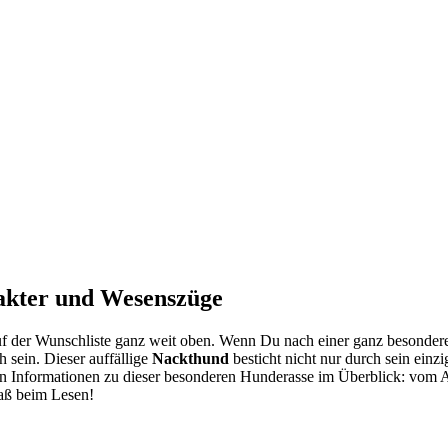
rak­ter und Wesens­zü­ge
n auf der Wunsch­lis­te ganz weit oben. Wenn Du nach einer ganz beson­de­re
 sein. Die­ser auf­fäl­li­ge
Nack­t­hund
besticht nicht nur durch sein ein­zig
­gen Infor­ma­tio­nen zu die­ser beson­de­ren Hun­de­ras­se im Über­blick: vom
 Spaß beim Lesen!