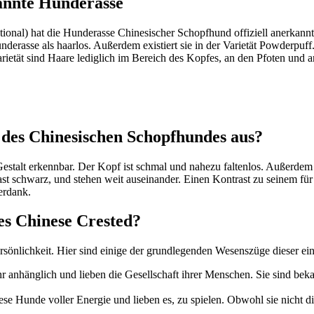
nn­te Hun­de­ras­se
­tio­nal) hat die Hun­de­ras­se Chi­ne­si­scher Schopf­hund offi­zi­ell aner­
n­de­ras­se als haar­los. Außer­dem exis­tiert sie in der Varie­tät Pow­der­puff. 
arie­tät sind Haa­re ledig­lich im Bereich des Kop­fes, an den Pfo­ten und 
des Chi­ne­si­schen Schopf­hun­des aus?
hen Gestalt erkenn­bar. Der Kopf ist schmal und nahe­zu fal­ten­los. Außer­dem
 schwarz, und ste­hen weit aus­ein­an­der. Einen Kon­trast zu sei­nem für Nac
er­dank.
es Chi­ne­se Crested?
n­lich­keit. Hier sind eini­ge der grund­le­gen­den Wesens­zü­ge die­ser ein­zi
hr anhäng­lich und lie­ben die Gesell­schaft ihrer Men­schen. Sie sind bekan
e­se Hun­de vol­ler Ener­gie und lie­ben es, zu spie­len. Obwohl sie nicht 