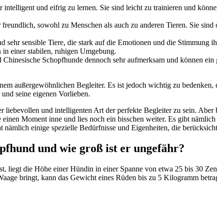
r intel­li­gent und eif­rig zu ler­nen. Sie sind leicht zu trai­nie­ren und kön
hr freund­lich, sowohl zu Men­schen als auch zu ande­ren Tie­ren. Sie sind o
ind sehr sen­si­ble Tie­re, die stark auf die Emo­tio­nen und die Stim­mung i
 in einer sta­bi­len, ruhi­gen Umge­bung.
d Chi­ne­si­sche Schopf­hun­de den­noch sehr auf­merk­sam und kön­nen ein 
m außer­ge­wöhn­li­chen Beglei­ter. Es ist jedoch wich­tig zu beden­ken, das
und sei­ne eige­nen Vor­lie­ben.
lie­be­vol­len und intel­li­gen­ten Art der per­fek­te Beglei­ter zu sein. Ab
 einen Moment inne und lies noch ein biss­chen wei­ter. Es gibt näm­lich n
 näm­lich eini­ge spe­zi­el­le Bedürf­nis­se und Eigen­hei­ten, die berück­sich­t
opf­hund und wie groß ist er unge­fähr?
, liegt die Höhe einer Hün­din in einer Span­ne von etwa 25 bis 30 Zen­t
aa­ge bringt, kann das Gewicht eines Rüden bis zu 5 Kilo­gramm betra­g