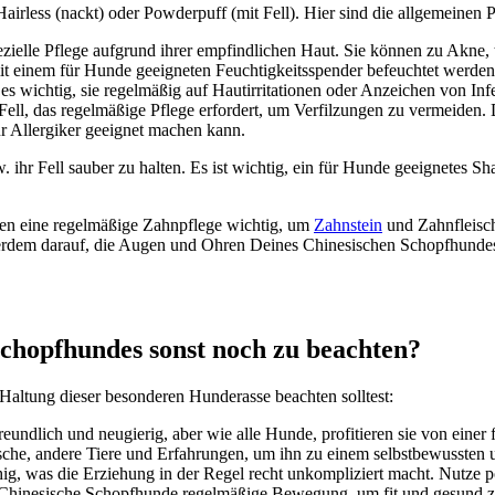
ir­less (nackt) oder Pow­der­puff (mit Fell). Hier sind die all­ge­mei­nen Pfl
spe­zi­el­le Pfle­ge auf­grund ihrer emp­find­li­chen Haut. Sie kön­nen zu Akn
mit einem für Hun­de geeig­ne­ten Feuch­tig­keits­spen­der befeuch­tet wer­de
 wich­tig, sie regel­mä­ßig auf Haut­ir­ri­ta­tio­nen oder Anzei­chen von Infe
 Fell, das regel­mä­ßi­ge Pfle­ge erfor­dert, um Ver­fil­zun­gen zu ver­mei­de
r All­er­gi­ker geeig­net machen kann.
w. ihr Fell sau­ber zu hal­ten. Es ist wich­tig, ein für Hun­de geeig­ne­tes 
en eine regel­mä­ßi­ge Zahn­pfle­ge wich­tig, um
Zahn­stein
und Zahn­fleisch­
er­dem dar­auf, die Augen und Ohren Dei­nes Chi­ne­si­schen Schopf­hun­des 
Schopf­hun­des sonst noch zu beach­ten?
l­tung die­ser beson­de­ren Hun­de­ras­se beach­ten soll­test:
nd­lich und neu­gie­rig, aber wie alle Hun­de, pro­fi­tie­ren sie von einer frü
sche, ande­re Tie­re und Erfah­run­gen, um ihn zu einem selbst­be­wuss­ten
fä­hig, was die Erzie­hung in der Regel recht unkom­pli­ziert macht. Nut­ze p
Chi­ne­si­sche Schopf­hun­de regel­mä­ßi­ge Bewe­gung, um fit und gesund zu 