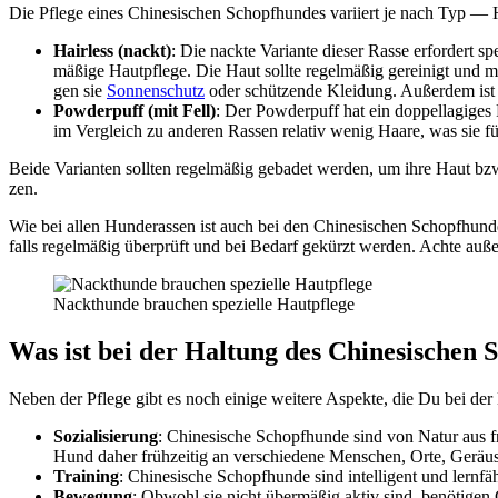
Die Pfle­ge eines Chi­ne­si­schen Schopf­hun­des vari­iert je nach Typ — Ha
Hair­less (nackt)
: Die nack­te Vari­an­te die­ser Ras­se erfor­dert 
mä­ßi­ge Haut­pfle­ge. Die Haut soll­te regel­mä­ßig gerei­nigt und 
gen sie
Son­nen­schutz
oder schüt­zen­de Klei­dung. Außer­dem ist es
Pow­der­puff (mit Fell)
: Der Pow­der­puff hat ein dop­pel­la­gi­ges
im Ver­gleich zu ande­ren Ras­sen rela­tiv wenig Haa­re, was sie fü
Bei­de Vari­an­ten soll­ten regel­mä­ßig geba­det wer­den, um ihre Haut bz
zen.
Wie bei allen Hun­de­ras­sen ist auch bei den Chi­ne­si­schen Schopf­hun­d
falls regel­mä­ßig über­prüft und bei Bedarf gekürzt wer­den. Ach­te auß
Nack­t­hun­de brau­chen spe­zi­el­le Haut­pfle­ge
Was ist bei der Hal­tung des Chi­ne­si­schen 
Neben der Pfle­ge gibt es noch eini­ge wei­te­re Aspek­te, die Du bei der Ha
Sozia­li­sie­rung
: Chi­ne­si­sche Schopf­hun­de sind von Natur aus freu
Hund daher früh­zei­tig an ver­schie­de­ne Men­schen, Orte, Geräu­
Trai­ning
: Chi­ne­si­sche Schopf­hun­de sind intel­li­gent und lern­
Bewe­gung
: Obwohl sie nicht über­mä­ßig aktiv sind, benö­ti­gen 