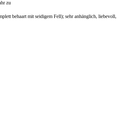
ahr zu
plett behaart mit sei­di­gem Fell); sehr anhäng­lich, lie­be­voll,