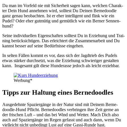
Da man im Vor­feld nie mit Sicher­heit sagen kann, wel­chen Cha­rak­
ter Dein Hund anneh­men wird, soll­test Du Dei­nen Ber­ne­dood­le
ganz genau beob­ach­ten. Ist er eher intel­li­gent und flink wie ein
Pudel? Oder eher gut­mü­tig und gemüt­lich wie ein Ber­ner Sen­nen­
hund?
Sei­ne indi­vi­du­el­len Eigen­schaf­ten soll­test Du in Erzie­hung und Trai­
ning berück­sich­ti­gen. Das erleich­tert die Zusam­men­ar­beit und Du
kannst bes­ser auf sei­ne Bedürf­nis­se ein­ge­hen.
In sel­ten Fäl­len kommt es vor, dass sich der Jagd­trieb des Pudels
etwas stär­ker durch­setzt, was die Erzie­hung schwie­ri­ger gestal­ten
kann. Ins­ge­samt gilt die­se Hun­de­ras­se jedoch als leicht erzieh­bar.
Wer­bung*
Tipps zur Hal­tung eines Ber­ne­dood­les
Aus­ge­dehn­te Spa­zier­gän­ge in der Natur sind mit Dei­nem Ber­ne­
dood­le-Hund Pflicht. Ber­ne­dood­les ver­brin­gen ihre Zeit ger­ne an
der fri­schen Luft – und das bei Wind und Wet­ter. Mach Dich also
auch auf Spa­zier­gän­ge im Regen gefasst und auch dann, wenn Du
viel­leicht nicht unbe­dingt Lust auf eine Gas­si-Run­de hast.