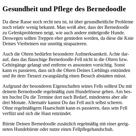
Gesund­heit und Pfle­ge des Ber­ne­dood­le
Da die­se Ras­se noch recht neu ist, ist über gesund­heit­li­che Pro­ble­me
noch rela­tiv wenig bekannt. Man weiß aber, dass der Ber­ne­dood­le
zu Gelenk­pro­ble­men neigt, wie auch ande­re mit­tel­gro­ße Hun­de.
Des­we­gen soll­ten Trep­pen eher gemie­den wer­den, da die­se die Knie
Dei­nes Vier­bei­ners nur unnö­tig stra­pa­zie­ren.
Auch die Ohren bedür­fen beson­de­rer Auf­merk­sam­keit. Ach­te dar­
auf, dass das flau­schi­ge Ber­ne­dood­le-Fell nicht in die Ohren bzw.
Gehör­gän­ge gelangt und ent­fer­ne es ansons­ten vor­sich­tig. Sonst
kann es pas­sie­ren, dass sich die Ohren Dei­nes Lieb­lings ent­zün­den
und ihr dem Tier­arzt zwangs­läu­fig einen Besuch abstat­ten müsst.
Auf­grund der beson­de­ren Eigen­schaf­ten sei­nes Fells soll­test Du mit
dei­nem Ber­ne­dood­le regel­mä­ßig zum Hun­de­fri­seur gehen. Am bes­
ten buchst Du die Ter­mi­ne dort nach Bedarf, min­des­tens aber alle
drei Mona­te. Alter­na­tiv kannst Du das Fell auch selbst sche­ren.
Ohne regel­mä­ßi­gern Haar­schnitt kann es pas­sie­ren, dass sein Fell
ver­filzt und sich die Haut ent­zün­det.
Bürs­te Dei­nen Ber­ne­dood­le zusätz­lich regel­mä­ßig mit einer geeig­
ne­ten Hun­de­bürs­te oder nut­ze einen Fell­pfle­ge­hand­schuh.