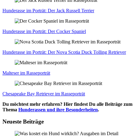
Hun­de­ras­se im Por­trät: Der Jack Rus­sell Ter­ri­er
Hun­de­ras­se im Por­trät: Der Cocker Spa­ni­el
Hun­de­ras­se im Por­trät: Der Nova Sco­tia Duck Tol­ling Retrie­ver
Mal­te­ser im Ras­se­por­trät
Che­s­apea­ke Bay Retrie­ver im Ras­se­por­trät
Du möchtest mehr erfahren? Hier findest Du alle Beiträge zum
Thema
Hunderassen und ihre Besonderheiten
.
Neueste Beiträge