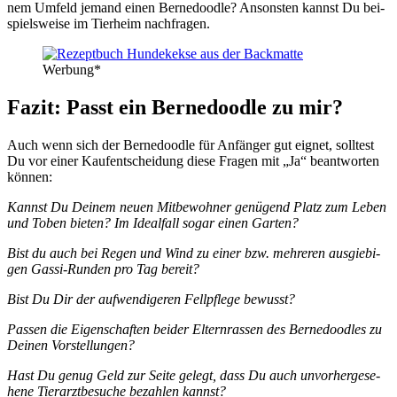
nem Umfeld jemand einen Ber­ne­dood­le? Ansons­ten kannst Du bei­
spiels­wei­se im Tier­heim nach­fra­gen.
Wer­bung*
Fazit: Passt ein Ber­ne­dood­le zu mir?
Auch wenn sich der Ber­ne­dood­le für Anfän­ger gut eig­net, soll­test
Du vor einer Kauf­ent­schei­dung die­se Fra­gen mit „Ja“ beant­wor­ten
kön­nen:
Kannst Du Dei­nem neu­en Mit­be­woh­ner genü­gend Platz zum Leben
und Toben bie­ten? Im Ide­al­fall sogar einen Gar­ten?
Bist du auch bei Regen und Wind zu einer bzw. meh­re­ren aus­gie­bi­
gen Gas­si-Run­den pro Tag bereit?
Bist Du Dir der auf­wen­di­ge­ren Fell­pfle­ge bewusst?
Pas­sen die Eigen­schaf­ten bei­der Eltern­ras­sen des Ber­ne­dood­les zu
Dei­nen Vor­stel­lun­gen?
Hast Du genug Geld zur Sei­te gelegt, dass Du auch unvor­her­ge­se­
he­ne Tier­arzt­be­su­che bezah­len kannst?