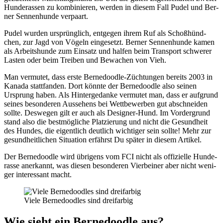
Hun­de­ras­sen zu kom­bi­nie­ren, wer­den in die­sem Fall Pudel und Ber­
ner Sen­nen­hun­de ver­paart.
Pudel wur­den ursprüng­lich, ent­ge­gen ihrem Ruf als Schoß­hünd­
chen, zur Jagd von Vögeln ein­ge­setzt. Ber­ner Sen­nen­hun­de kamen
als Arbeits­hun­de zum Ein­satz und hal­fen beim Trans­port schwe­rer
Las­ten oder beim Trei­ben und Bewa­chen von Vieh.
Man ver­mu­tet, dass ers­te Ber­ne­dood­le-Züch­tun­gen bereits 2003 in
Kana­da statt­fan­den. Dort könn­te der Ber­ne­dood­le also sei­nen
Ursprung haben. Als Hin­ter­ge­dan­ke ver­mu­tet man, dass er auf­grund
sei­nes beson­de­ren Aus­se­hens bei Wett­be­wer­ben gut abschnei­den
soll­te. Des­we­gen gilt er auch als Desi­gner-Hund. Im Vor­der­grund
stand also die best­mög­li­che Plat­zie­rung und nicht die Gesund­heit
des Hun­des, die eigent­lich deut­lich wich­ti­ger sein soll­te! Mehr zur
gesund­heit­li­chen Situa­ti­on erfährst Du spä­ter in die­sem Arti­kel.
Der Ber­ne­dood­le wird übri­gens vom FCI nicht als offi­zi­el­le Hun­de­
ras­se aner­kannt, was die­sen beson­de­ren Vier­bei­ner aber nicht weni­
ger inter­es­sant macht.
Vie­le Ber­ne­dood­les sind drei­far­big
Wie sieht ein Ber­ne­dood­le aus?