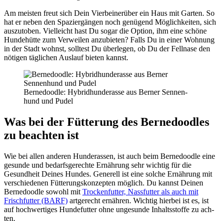
Am meis­ten freut sich Dein Vier­bei­ner­über ein Haus mit Gar­ten. So
hat er neben den Spa­zier­gän­gen noch genü­gend Mög­lich­kei­ten, sich
aus­zu­to­ben. Viel­leicht hast Du sogar die Opti­on, ihm eine schö­ne
Hun­de­hüt­te zum Ver­wei­len anzu­bie­ten? Falls Du in einer Woh­nung
in der Stadt wohnst, soll­test Du über­le­gen, ob Du der Fell­na­se den
nöti­gen täg­li­chen Aus­lauf bie­ten kannst.
Ber­ne­dood­le: Hybrid­hun­de­ras­se aus Ber­ner Sen­nen­
hund und Pudel
Was bei der Füt­te­rung des Ber­ne­dood­les
zu beach­ten ist
Wie bei allen ande­ren Hun­de­ras­sen, ist auch beim Ber­ne­dood­le eine
gesun­de und bedarfs­ge­rech­te Ernäh­rung sehr wich­tig für die
Gesund­heit Dei­nes Hun­des. Gene­rell ist eine sol­che Ernäh­rung mit
ver­schie­de­nen Füt­te­rungs­kon­zep­ten mög­lich. Du kannst Dei­nen
Ber­ne­dood­le sowohl mit
Tro­cken­fut­ter, Nass­fut­ter als auch mit
Frisch­fut­ter (BARF)
art­ge­recht ernäh­ren. Wich­tig hier­bei ist es, ist
auf hoch­wer­ti­ges Hun­de­fut­ter ohne unge­sun­de Inhalts­stof­fe zu ach­
ten.