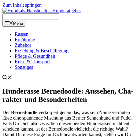
Zum Inhalt springen
Menü
Ras­sen
Ernäh­rung
Zube­hör
Erzie­hung & Beschäf­ti­gung
Pfle­ge & Gesund­heit
Rei­se & Trans­port
Sons­ti­ges
Hun­de­ras­se Ber­ne­dood­le: Aus­se­hen, Cha­
rak­ter und Beson­der­hei­ten
Der
Ber­ne­dood­le
ver­kör­pert genau das, was sein Name ver­mu­ten
lässt: eine span­nen­de Mischung aus Ber­ner Sen­nen­hund und Pudel.
Falls Du Dich also zwi­schen die­sen bei­den Hun­de­ras­sen nicht ent­
schei­den kannst, ist der Ber­ne­dood­le viel­leicht die rich­ti­ge Wahl?
Damit Du die­se Fra­ge für Dich beant­wor­ten kannst, stel­len wir Dir