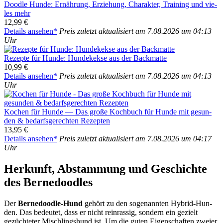
Dood­le Hun­de: Ernäh­rung, Erzie­hung, Cha­rak­ter, Trai­ning und vie­
les mehr
12,99 €
Details anse­hen*
Preis zuletzt aktua­li­siert am 7.08.2026 um 04:13
Uhr
Rezep­te für Hun­de: Hun­de­kek­se aus der Back­mat­te
10,99 €
Details anse­hen*
Preis zuletzt aktua­li­siert am 7.08.2026 um 04:13
Uhr
Kochen für Hun­de — Das gro­ße Koch­buch für Hun­de mit gesun­
den & bedarfs­ge­rech­ten Rezep­ten
13,95 €
Details anse­hen*
Preis zuletzt aktua­li­siert am 7.08.2026 um 04:17
Uhr
Her­kunft, Abstam­mung und Geschich­te
des Ber­ne­dood­les
Der
Ber­ne­dood­le-Hund
gehört zu den soge­nann­ten Hybrid-Hun­
den. Das bedeu­tet, dass er nicht rein­ras­sig, son­dern ein gezielt
gezüch­te­ter Misch­lings­hund ist. Um die guten Eigen­schaf­ten zwei­er