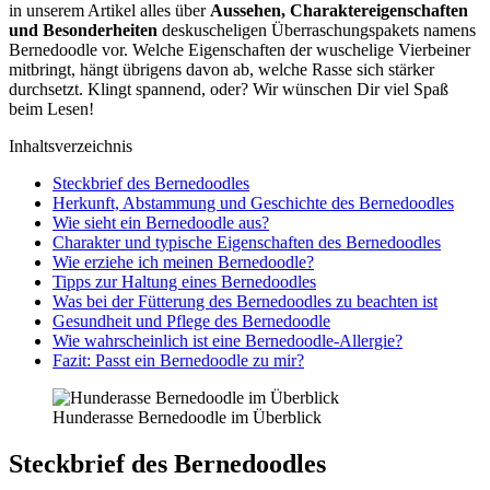
in unse­rem Arti­kel alles über
Aus­se­hen, Cha­rak­ter­ei­gen­schaf­ten
und Beson­der­hei­ten
des­ku­sche­li­gen Über­ra­schungs­pa­kets namens
Ber­ne­dood­le vor. Wel­che Eigen­schaf­ten der wusche­li­ge Vier­bei­ner
mit­bringt, hängt übri­gens davon ab, wel­che Ras­se sich stär­ker
durch­setzt. Klingt span­nend, oder? Wir wün­schen Dir viel Spaß
beim Lesen!
Inhalts­ver­zeich­nis
Steck­brief des Ber­ne­dood­les
Her­kunft, Abstam­mung und Geschich­te des Ber­ne­dood­les
Wie sieht ein Ber­ne­dood­le aus?
Cha­rak­ter und typi­sche Eigen­schaf­ten des Ber­ne­dood­les
Wie erzie­he ich mei­nen Ber­ne­dood­le?
Tipps zur Hal­tung eines Ber­ne­dood­les
Was bei der Füt­te­rung des Ber­ne­dood­les zu beach­ten ist
Gesund­heit und Pfle­ge des Ber­ne­dood­le
Wie wahr­schein­lich ist eine Ber­ne­dood­le-All­er­gie?
Fazit: Passt ein Ber­ne­dood­le zu mir?
Hun­de­ras­se Ber­ne­dood­le im Über­blick
Steck­brief des Ber­ne­dood­les