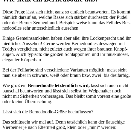
Die­se Fra­ge lässt sich nicht ganz so ein­fach beant­wor­ten. Es kommt
näm­lich dar­auf an, wel­che Ras­se sich stär­ker durch­setzt: der Pudel
oder der Ber­ner Sen­nen­hund. Bei­spiels­wei­se kann das Fell des Ber­
ne­dood­les sehr unter­schied­lich aus­se­hen.
Eini­ge Gemein­sam­kei­ten haben aber alle: ihre Locken­pracht und ihr
nied­li­ches Aus­se­hen! Ger­ne wer­den Ber­ne­dood­les des­we­gen mit
Ted­dys ver­gli­chen, nicht zuletzt auch wegen ihrer brau­nen Knopf­
au­gen. Auch typisch: die gro­ßen Schlapp­oh­ren und ihr mus­ku­lö­ser,
ele­gan­ter Kör­per­bau.
Bei der Fell­far­be sind ver­schie­de­ne Vari­an­ten mög­lich: meist sieht
man sie aber in schwarz, weiß oder braun bzw. zwei- bis drei­far­big.
Wie groß ein
Ber­ne­dood­le letzt­end­lich wird,
lässt sich auch nicht
pau­schal beant­wor­ten und lässt sich selbst im Wel­pen­al­ter noch
nicht mit Sicher­heit vor­her­sa­gen. Das bleibt somit vor­erst eine gro­ße
oder klei­ne Über­ra­schung.
Lässt sich die Ber­ne­dood­le-Grö­ße beein­flus­sen?
Das schlüs­seln wir mal auf. Denn tat­säch­lich kann der flau­schi­ge
Vier­bei­ner je nach Eltern­teil groß, klein oder „mini“ wer­den: