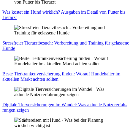
Was kos­tet ein Hund wirk­lich? Aus­ga­ben im Detail von Fut­ter bis
Tier­arzt
Stress­frei­er Tier­arzt­be­such: Vor­be­rei­tung und Trai­ning für gelas­se­ne
Hun­de
Bes­te Tier­kran­ken­ver­si­che­rung fin­den: Wor­auf Hun­de­hal­ter im
aktu­el­len Markt ach­ten soll­ten
Digi­ta­le Tier­ver­si­che­run­gen im Wan­del: Was aktu­el­le Nut­zer­er­fah­
run­gen zei­gen