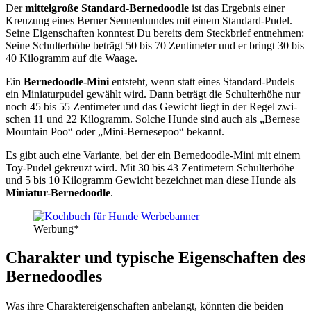
Der
mit­tel­gro­ße Stan­dard-Ber­ne­dood­le
ist das Ergeb­nis einer
Kreu­zung eines Ber­ner Sen­nen­hun­des mit einem Stan­dard-Pudel.
Sei­ne Eigen­schaf­ten konn­test Du bereits dem Steck­brief ent­neh­men:
Sei­ne Schul­ter­hö­he beträgt 50 bis 70 Zen­ti­me­ter und er bringt 30 bis
40 Kilo­gramm auf die Waa­ge.
Ein
Ber­ne­dood­le-Mini
ent­steht, wenn statt eines Stan­dard-Pudels
ein Minia­tur­pu­del gewählt wird. Dann beträgt die Schul­ter­hö­he nur
noch 45 bis 55 Zen­ti­me­ter und das Gewicht liegt in der Regel zwi­
schen 11 und 22 Kilo­gramm. Sol­che Hun­de sind auch als „Ber­ne­se
Moun­tain Poo“ oder „Mini-Ber­ne­se­poo“ bekannt.
Es gibt auch eine Vari­an­te, bei der ein Ber­ne­dood­le-Mini mit einem
Toy-Pudel gekreuzt wird. Mit 30 bis 43 Zen­ti­me­tern Schul­ter­hö­he
und 5 bis 10 Kilo­gramm Gewicht bezeich­net man die­se Hun­de als
Minia­tur-Ber­ne­dood­le
.
Wer­bung*
Cha­rak­ter und typi­sche Eigen­schaf­ten des
Ber­ne­dood­les
Was ihre Cha­rak­ter­ei­gen­schaf­ten anbe­langt, könn­ten die bei­den