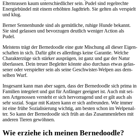
Eltern­ras­sen kaum unter­schied­li­cher sein. Pudel sind regel­rech­te
Ener­gie­bün­del mit einem erhöh­ten Jagd­trieb. Sie gel­ten als ver­spielt
und klug.
Ber­ner Sen­nen­hun­de sind als gemüt­li­che, ruhi­ge Hun­de bekannt.
Sie sind gelas­sen und bevor­zu­gen deut­lich weni­ger Action als
Pudel.
Meis­tens trägt der Ber­ne­dood­le eine gute Mischung all die­ser Eigen­
schaf­ten in sich. Dafür gibt es aller­dings kei­ne Garan­tie. Wel­che
Cha­rak­ter­zü­ge sich stär­ker aus­prä­gen, ist ganz und gar der Natur
über­las­sen. Dein treu­er Beglei­ter könn­te also durch­aus etwas gelas­
se­ner oder ver­spiel­ter sein als sei­ne Geschwis­ter-Wel­pen aus dem­
sel­ben Wurf.
Ins­ge­samt kann man aber sagen, dass der Ber­ne­dood­le sich pri­ma in
Fami­li­en inte­griert und gut für Anfän­ger geeig­net ist. Auch mit sei­
nen Art­ge­nos­sen ver­steht er sich her­vor­ra­gend und er gilt auch als
sehr sozi­al. Sogar mit Kat­zen kann er sich anfreun­den. Wie immer
ist eine frü­he Sozia­li­sie­rung wich­tig, am bes­ten schon im Wel­pen­al­
ter. So kann der Ber­ne­dood­le sich früh an das Zusam­men­le­ben mit
ande­ren Tie­ren gewöh­nen.
Wie erzie­he ich mei­nen Ber­ne­dood­le?