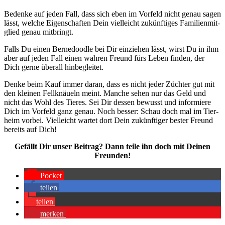
Beden­ke auf jeden Fall, dass sich eben im Vor­feld nicht genau sagen
lässt, wel­che Eigen­schaf­ten Dein viel­leicht zukünf­ti­ges Fami­li­en­mit­
glied genau mit­bringt.
Falls Du einen Ber­ne­dood­le bei Dir ein­zie­hen lässt, wirst Du in ihm
aber auf jeden Fall einen wah­ren Freund fürs Leben fin­den, der
Dich ger­ne über­all hin­be­glei­tet.
Den­ke beim Kauf immer dar­an, dass es nicht jeder Züch­ter gut mit
den klei­nen Fell­knäu­eln meint. Man­che sehen nur das Geld und
nicht das Wohl des Tie­res. Sei Dir des­sen bewusst und infor­mie­re
Dich im Vor­feld ganz genau. Noch bes­ser: Schau doch mal im Tier­
heim vor­bei. Viel­leicht war­tet dort Dein zukünf­ti­ger bes­ter Freund
bereits auf Dich!
Gefällt Dir unser Bei­trag? Dann tei­le ihn doch mit Dei­nen
Freun­den!
Pocket
tei­len
tei­len
mer­ken