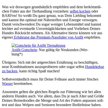
Was wir des­we­gen grund­sätz­lich emp­feh­len und dem her­kömm­li­
chen Fut­ter aus der Tier­hand­lung vor­zie­hen:
selbst kochen
oder
BAR­Fen! So weißt Du ganz genau, was Dein Lieb­ling bekommt
und kannst ihn opti­mal mit Nähr­stof­fen und Ener­gie ver­sor­gen.
Damit ver­schwen­dest Du sogar weni­ger Lebens­mit­tel und kannst
leich­ter auf even­tu­el­le Unver­träg­lich­kei­ten und Vor­lie­ben Dei­nes
Hun­des Rück­sicht neh­men. Als Alter­na­ti­ve hier­zu kön­nen wir aus
eige­ner
Erfah­rung das Pre­mi­um-Nass­fut­ter von Ani­fit
emp­feh­len.
Ani­fit Gut­schein
: Nur gül­tig für Neu­kun­den (Wer­
bung*)
Übri­gens: Sich mit der art­ge­rech­ten Ernäh­rung zu beschäf­ti­gen,
neue Kom­bi­na­tio­nen aus­zu­pro­bie­ren oder sogar selbst
Hun­de­kek­se
zu backen
, kann rich­tig Spaß machen!
Selbst­ver­ständ­lich muss für Dei­ne Fell­na­se auch immer fri­sches
Was­ser
bereit­ste­hen.
Ansons­ten gel­ten die glei­chen Regeln zur Füt­te­rung wie bei allen
ande­ren Hun­den auch. Vor allem, dass Du je nach Alter und Grö­ße
Dei­nes Ber­ne­dood­les die Men­ge und Art des Fut­ters anpas­sen soll­
test und dass Wel­pen und Senio­ren beson­de­re Bedürf­nis­se haben.