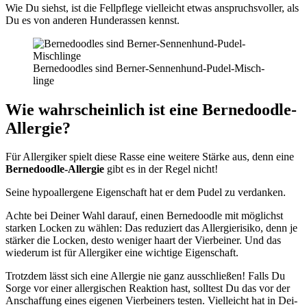
Wie Du siehst, ist die Fell­pfle­ge viel­leicht etwas anspruchs­vol­ler, als
Du es von ande­ren Hun­de­ras­sen kennst.
Ber­ne­dood­les sind Ber­ner-Sen­nen­hund-Pudel-Misch­
lin­ge
Wie wahr­schein­lich ist eine Ber­ne­dood­le-
All­er­gie?
Für All­er­gi­ker spielt die­se Ras­se eine wei­te­re Stär­ke aus, denn eine
Ber­ne­dood­le-All­er­gie
gibt es in der Regel nicht!
Sei­ne hypo­all­er­ge­ne Eigen­schaft hat er dem Pudel zu ver­dan­ken.
Ach­te bei Dei­ner Wahl dar­auf, einen Ber­ne­dood­le mit mög­lichst
star­ken Locken zu wäh­len: Das redu­ziert das All­er­gie­ri­si­ko, denn je
stär­ker die Locken, des­to weni­ger haart der Vier­bei­ner. Und das
wie­der­um ist für All­er­gi­ker eine wich­ti­ge Eigen­schaft.
Trotz­dem lässt sich eine All­er­gie nie ganz aus­schlie­ßen! Falls Du
Sor­ge vor einer all­er­gi­schen Reak­ti­on hast, soll­test Du das vor der
Anschaf­fung eines eige­nen Vier­bei­ners tes­ten. Viel­leicht hat in Dei­