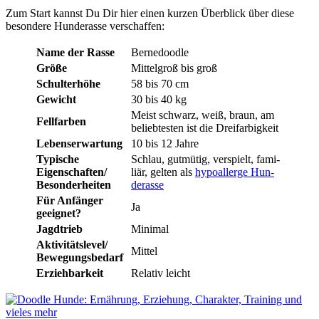
Zum Start kannst Du Dir hier einen kur­zen Über­blick über die­se
beson­de­re Hun­de­ras­se ver­schaf­fen:
Name der Ras­se
Ber­ne­dood­le
Grö­ße
Mit­tel­groß bis groß
Schul­ter­hö­he
58 bis 70 cm
Gewicht
30 bis 40 kg
Meist schwarz, weiß, braun, am
Fell­far­ben
belieb­tes­ten ist die Drei­far­big­keit
Lebens­er­war­tung
10 bis 12 Jah­re
Typi­sche
Schlau, gut­mü­tig, ver­spielt, fami­
Eigenschaften/
li­är, gel­ten als
hypo­al­ler­ge Hun­
Beson­der­hei­ten
de­ras­se
Für Anfän­ger
Ja
geeig­net?
Jagd­trieb
Mini­mal
Aktivitätslevel/
Mit­tel
Bewe­gungs­be­darf
Erzieh­bar­keit
Rela­tiv leicht